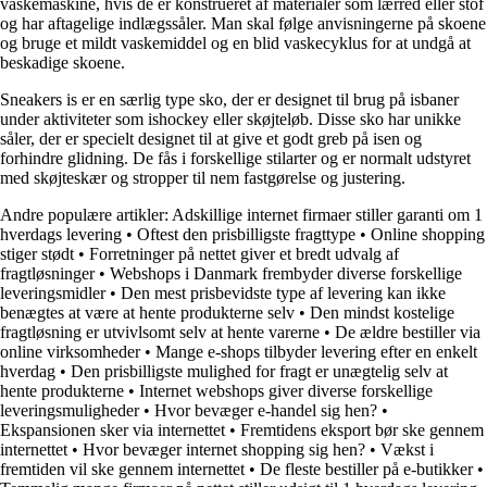
vaskemaskine, hvis de er konstrueret af materialer som lærred eller stof
og har aftagelige indlægssåler. Man skal følge anvisningerne på skoene
og bruge et mildt vaskemiddel og en blid vaskecyklus for at undgå at
beskadige skoene.
Sneakers is er en særlig type sko, der er designet til brug på isbaner
under aktiviteter som ishockey eller skøjteløb. Disse sko har unikke
såler, der er specielt designet til at give et godt greb på isen og
forhindre glidning. De fås i forskellige stilarter og er normalt udstyret
med skøjteskær og stropper til nem fastgørelse og justering.
Andre populære artikler:
Adskillige internet firmaer stiller garanti om 1
hverdags levering
•
Oftest den prisbilligste fragttype
•
Online shopping
stiger stødt
•
Forretninger på nettet giver et bredt udvalg af
fragtløsninger
•
Webshops i Danmark frembyder diverse forskellige
leveringsmidler
•
Den mest prisbevidste type af levering kan ikke
benægtes at være at hente produkterne selv
•
Den mindst kostelige
fragtløsning er utvivlsomt selv at hente varerne
•
De ældre bestiller via
online virksomheder
•
Mange e-shops tilbyder levering efter en enkelt
hverdag
•
Den prisbilligste mulighed for fragt er unægtelig selv at
hente produkterne
•
Internet webshops giver diverse forskellige
leveringsmuligheder
•
Hvor bevæger e-handel sig hen?
•
Ekspansionen sker via internettet
•
Fremtidens eksport bør ske gennem
internettet
•
Hvor bevæger internet shopping sig hen?
•
Vækst i
fremtiden vil ske gennem internettet
•
De fleste bestiller på e-butikker
•