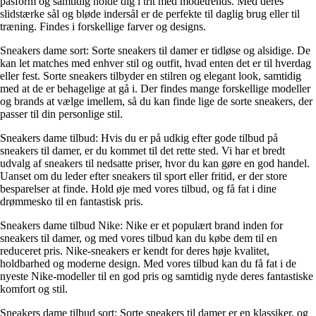
pasform og samtidig holde dig i trit med modetrends. Med deres
slidstærke sål og bløde indersål er de perfekte til daglig brug eller til
træning. Findes i forskellige farver og designs.
Sneakers dame sort: Sorte sneakers til damer er tidløse og alsidige. De
kan let matches med enhver stil og outfit, hvad enten det er til hverdag
eller fest. Sorte sneakers tilbyder en stilren og elegant look, samtidig
med at de er behagelige at gå i. Der findes mange forskellige modeller
og brands at vælge imellem, så du kan finde lige de sorte sneakers, der
passer til din personlige stil.
Sneakers dame tilbud: Hvis du er på udkig efter gode tilbud på
sneakers til damer, er du kommet til det rette sted. Vi har et bredt
udvalg af sneakers til nedsatte priser, hvor du kan gøre en god handel.
Uanset om du leder efter sneakers til sport eller fritid, er der store
besparelser at finde. Hold øje med vores tilbud, og få fat i dine
drømmesko til en fantastisk pris.
Sneakers dame tilbud Nike: Nike er et populært brand inden for
sneakers til damer, og med vores tilbud kan du købe dem til en
reduceret pris. Nike-sneakers er kendt for deres høje kvalitet,
holdbarhed og moderne design. Med vores tilbud kan du få fat i de
nyeste Nike-modeller til en god pris og samtidig nyde deres fantastiske
komfort og stil.
Sneakers dame tilbud sort: Sorte sneakers til damer er en klassiker, og