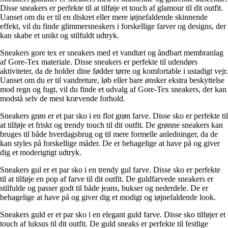
Disse sneakers er perfekte til at tilføje et touch af glamour til dit outfit.
Uanset om du er til en diskret eller mere iøjnefaldende skinnende
effekt, vil du finde glimmersneakers i forskellige farver og designs, der
kan skabe et unikt og stilfuldt udtryk.
Sneakers gore tex er sneakers med et vandtæt og åndbart membranlag
af Gore-Tex materiale. Disse sneakers er perfekte til udendørs
aktiviteter, da de holder dine fødder tørre og komfortable i ustadigt vejr.
Uanset om du er til vandreture, løb eller bare ønsker ekstra beskyttelse
mod regn og fugt, vil du finde et udvalg af Gore-Tex sneakers, der kan
modstå selv de mest krævende forhold.
Sneakers grøn er et par sko i en flot grøn farve. Disse sko er perfekte til
at tilføje et friskt og trendy touch til dit outfit. De grønne sneakers kan
bruges til både hverdagsbrug og til mere formelle anledninger, da de
kan styles på forskellige måder. De er behagelige at have på og giver
dig et moderigtigt udtryk.
Sneakers gul er et par sko i en trendy gul farve. Disse sko er perfekte
til at tilføje en pop af farve til dit outfit. De guldfarvede sneakers er
stilfulde og passer godt til både jeans, bukser og nederdele. De er
behagelige at have på og giver dig et modigt og iøjnefaldende look.
Sneakers guld er et par sko i en elegant guld farve. Disse sko tilføjer et
touch af luksus til dit outfit. De guld sneaks er perfekte til festlige