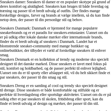
Sneakers damer: Sneakers til damer er en populær skotype på grund af
deres komfort og alsidighed. Sneakers kan bruges til både hverdag og
træning og passer til et bredt udvalg af outfits. Der findes mange
forskellige designs, farver og brands at vælge imellem, så du kan finde
netop dem, der passer til din personlige stil og behov.
Sneakers Danmark: Danmark er hjemsted for mange populære
sneakerbrands og er et paradis for sneakers-entusiaster. Uanset om du
er på udkig efter lokale danske mærker eller internationale brands,
finder du et bredt udvalg af sneakers i Danmark. Landet har et
blomstrende sneaker-community med mange butikker og
onlinebutikker, der tilbyder et væld af forskellige sneakers til enhver
smag.
Sneakers Denmark er en kollektion af trendy og moderne sko specielt
designet til det danske marked. Disse sneakers er lavet med fokus på
stil, komfort og holdbarhed, og de passer perfekt til enhver lejlighed.
Uanset om du er til sporty eller afslappet stil, vil du helt sikkert finde et
par sneakers, der passer til din smag og stil.
Sneakers Dreng er en samling af cool og trendy sko specielt designet
til drenge. Disse sneakers er både komfortable og stilfulde og er
perfekte til hverdagsbrug eller sportslige aktiviteter. Uanset om du er på
udkig efter et par sneakers til skolen, fritidsbrug eller sport, kan du
finde et bredt udvalg af design og mærker, der passer til din stil.