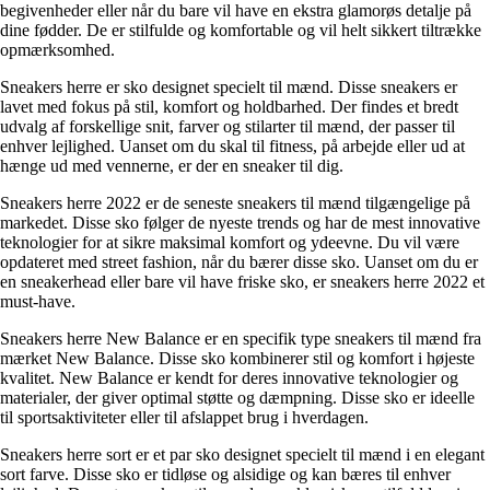
begivenheder eller når du bare vil have en ekstra glamorøs detalje på
dine fødder. De er stilfulde og komfortable og vil helt sikkert tiltrække
opmærksomhed.
Sneakers herre er sko designet specielt til mænd. Disse sneakers er
lavet med fokus på stil, komfort og holdbarhed. Der findes et bredt
udvalg af forskellige snit, farver og stilarter til mænd, der passer til
enhver lejlighed. Uanset om du skal til fitness, på arbejde eller ud at
hænge ud med vennerne, er der en sneaker til dig.
Sneakers herre 2022 er de seneste sneakers til mænd tilgængelige på
markedet. Disse sko følger de nyeste trends og har de mest innovative
teknologier for at sikre maksimal komfort og ydeevne. Du vil være
opdateret med street fashion, når du bærer disse sko. Uanset om du er
en sneakerhead eller bare vil have friske sko, er sneakers herre 2022 et
must-have.
Sneakers herre New Balance er en specifik type sneakers til mænd fra
mærket New Balance. Disse sko kombinerer stil og komfort i højeste
kvalitet. New Balance er kendt for deres innovative teknologier og
materialer, der giver optimal støtte og dæmpning. Disse sko er ideelle
til sportsaktiviteter eller til afslappet brug i hverdagen.
Sneakers herre sort er et par sko designet specielt til mænd i en elegant
sort farve. Disse sko er tidløse og alsidige og kan bæres til enhver