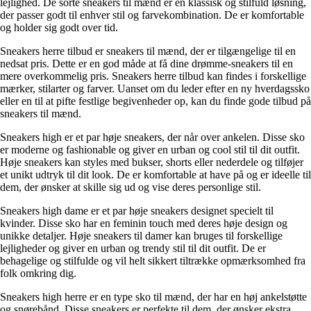
lejlighed. De sorte sneakers til mænd er en klassisk og stilfuld løsning,
der passer godt til enhver stil og farvekombination. De er komfortable
og holder sig godt over tid.
Sneakers herre tilbud er sneakers til mænd, der er tilgængelige til en
nedsat pris. Dette er en god måde at få dine drømme-sneakers til en
mere overkommelig pris. Sneakers herre tilbud kan findes i forskellige
mærker, stilarter og farver. Uanset om du leder efter en ny hverdagssko
eller en til at pifte festlige begivenheder op, kan du finde gode tilbud på
sneakers til mænd.
Sneakers high er et par høje sneakers, der når over ankelen. Disse sko
er moderne og fashionable og giver en urban og cool stil til dit outfit.
Høje sneakers kan styles med bukser, shorts eller nederdele og tilføjer
et unikt udtryk til dit look. De er komfortable at have på og er ideelle til
dem, der ønsker at skille sig ud og vise deres personlige stil.
Sneakers high dame er et par høje sneakers designet specielt til
kvinder. Disse sko har en feminin touch med deres høje design og
unikke detaljer. Høje sneakers til damer kan bruges til forskellige
lejligheder og giver en urban og trendy stil til dit outfit. De er
behagelige og stilfulde og vil helt sikkert tiltrække opmærksomhed fra
folk omkring dig.
Sneakers high herre er en type sko til mænd, der har en høj ankelstøtte
og snørebånd. Disse sneakers er perfekte til dem, der ønsker ekstra