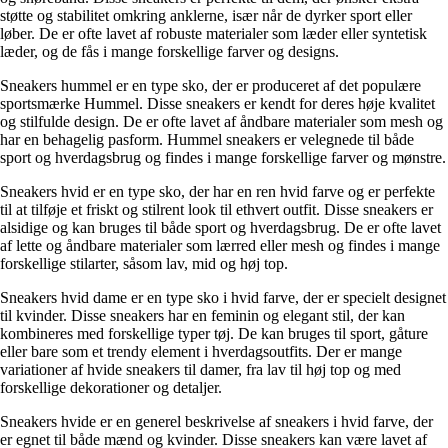
støtte og stabilitet omkring anklerne, især når de dyrker sport eller
løber. De er ofte lavet af robuste materialer som læder eller syntetisk
læder, og de fås i mange forskellige farver og designs.
Sneakers hummel er en type sko, der er produceret af det populære
sportsmærke Hummel. Disse sneakers er kendt for deres høje kvalitet
og stilfulde design. De er ofte lavet af åndbare materialer som mesh og
har en behagelig pasform. Hummel sneakers er velegnede til både
sport og hverdagsbrug og findes i mange forskellige farver og mønstre.
Sneakers hvid er en type sko, der har en ren hvid farve og er perfekte
til at tilføje et friskt og stilrent look til ethvert outfit. Disse sneakers er
alsidige og kan bruges til både sport og hverdagsbrug. De er ofte lavet
af lette og åndbare materialer som lærred eller mesh og findes i mange
forskellige stilarter, såsom lav, mid og høj top.
Sneakers hvid dame er en type sko i hvid farve, der er specielt designet
til kvinder. Disse sneakers har en feminin og elegant stil, der kan
kombineres med forskellige typer tøj. De kan bruges til sport, gåture
eller bare som et trendy element i hverdagsoutfits. Der er mange
variationer af hvide sneakers til damer, fra lav til høj top og med
forskellige dekorationer og detaljer.
Sneakers hvide er en generel beskrivelse af sneakers i hvid farve, der
er egnet til både mænd og kvinder. Disse sneakers kan være lavet af