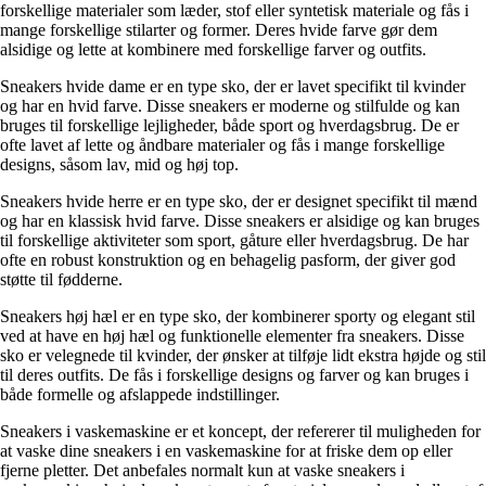
forskellige materialer som læder, stof eller syntetisk materiale og fås i
mange forskellige stilarter og former. Deres hvide farve gør dem
alsidige og lette at kombinere med forskellige farver og outfits.
Sneakers hvide dame er en type sko, der er lavet specifikt til kvinder
og har en hvid farve. Disse sneakers er moderne og stilfulde og kan
bruges til forskellige lejligheder, både sport og hverdagsbrug. De er
ofte lavet af lette og åndbare materialer og fås i mange forskellige
designs, såsom lav, mid og høj top.
Sneakers hvide herre er en type sko, der er designet specifikt til mænd
og har en klassisk hvid farve. Disse sneakers er alsidige og kan bruges
til forskellige aktiviteter som sport, gåture eller hverdagsbrug. De har
ofte en robust konstruktion og en behagelig pasform, der giver god
støtte til fødderne.
Sneakers høj hæl er en type sko, der kombinerer sporty og elegant stil
ved at have en høj hæl og funktionelle elementer fra sneakers. Disse
sko er velegnede til kvinder, der ønsker at tilføje lidt ekstra højde og stil
til deres outfits. De fås i forskellige designs og farver og kan bruges i
både formelle og afslappede indstillinger.
Sneakers i vaskemaskine er et koncept, der refererer til muligheden for
at vaske dine sneakers i en vaskemaskine for at friske dem op eller
fjerne pletter. Det anbefales normalt kun at vaske sneakers i