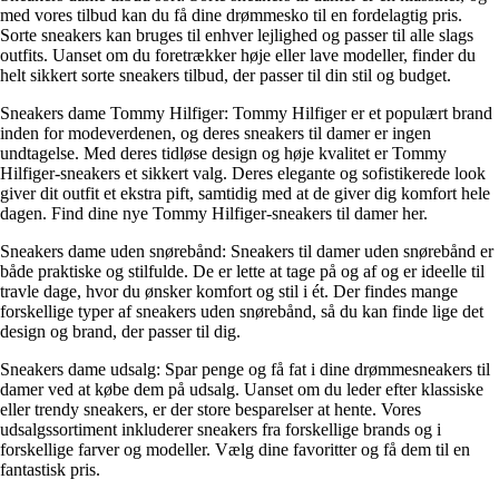
med vores tilbud kan du få dine drømmesko til en fordelagtig pris.
Sorte sneakers kan bruges til enhver lejlighed og passer til alle slags
outfits. Uanset om du foretrækker høje eller lave modeller, finder du
helt sikkert sorte sneakers tilbud, der passer til din stil og budget.
Sneakers dame Tommy Hilfiger: Tommy Hilfiger er et populært brand
inden for modeverdenen, og deres sneakers til damer er ingen
undtagelse. Med deres tidløse design og høje kvalitet er Tommy
Hilfiger-sneakers et sikkert valg. Deres elegante og sofistikerede look
giver dit outfit et ekstra pift, samtidig med at de giver dig komfort hele
dagen. Find dine nye Tommy Hilfiger-sneakers til damer her.
Sneakers dame uden snørebånd: Sneakers til damer uden snørebånd er
både praktiske og stilfulde. De er lette at tage på og af og er ideelle til
travle dage, hvor du ønsker komfort og stil i ét. Der findes mange
forskellige typer af sneakers uden snørebånd, så du kan finde lige det
design og brand, der passer til dig.
Sneakers dame udsalg: Spar penge og få fat i dine drømmesneakers til
damer ved at købe dem på udsalg. Uanset om du leder efter klassiske
eller trendy sneakers, er der store besparelser at hente. Vores
udsalgssortiment inkluderer sneakers fra forskellige brands og i
forskellige farver og modeller. Vælg dine favoritter og få dem til en
fantastisk pris.