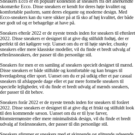
Sneakers Ecco er en populær kollektion af sneakers fra det anerkendte
skomærke Ecco. Disse sneakers er kendt for deres høje kvalitet og
komfortable pasform, samt deres elegante og moderne design. Med
Ecco-sneakers kan du være sikker på at få sko af høj kvalitet, der både
ser godt ud og er behagelige at have på.
Sneakers efterår 2022 er de nyeste trends inden for sneakers til efteråret
2022. Disse sneakers er designet til at give dig stilfuldt fodtøj, der er
perfekt til det køligere vejr. Uanset om du er til høje støvler, chunky
sneakers eller mere klassiske modeller, vil du finde et bredt udvalg af
efterårssneakers, der passer til din personlige stil.
Sneakers for men er en samling af sneakers specielt designet til mænd.
Disse sneakers er både stilfulde og komfortable og kan bruges til
hverdagsbrug eller sport. Uanset om du er på udkig efter et par casual
sneakers til afslappede dage eller et par mere formelle sneakers til
specielle lejligheder, vil du finde et bredt udvalg af mænds sneakers,
der passer til dit behov.
Sneakers forår 2022 er de nyeste trends inden for sneakers til foråret
2022. Disse sneakers er designet til at give dig et friskt og stilfuldt look
til den kommende sæson. Uanset om du er til lyse farver,
blomstermønstre eller mere minimalistisk design, vil du finde et bredt
udvalg af forårssneakers, der passer til din personlige stil.
Sneakers glimmer er sneakers med et skinnende og glitrende udseende.