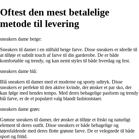
Oftest den mest betalelige
metode til levering
sneakers dame beige:
Sneakers til damer i en stilfuld beige farve. Disse sneakers er ideelle til
at tilføje et subtilt touch af farve til din garderobe. De er både
komfortable og trendy, og kan nemt styles til både hverdag og fest.
sneakers dame blå:
Blå sneakers til damer med et moderne og sporty udtryk. Disse
sneakers er perfekte til den aktive kvinde, der ønsker et par sko, der
kan følge med hendes tempo. Med deres behagelige pasform og trendy
blå farve, er de et populært valg blandt fashionistaer.
sneakers dame grøn:
Grønne sneakers til damer, der ønsker at tilføje et friskt og naturligt
element til deres outfit. Disse sneakers er både behagelige og
iøjenfaldende med deres flotte grønne farve. De er velegnede til både
sport og fritid.