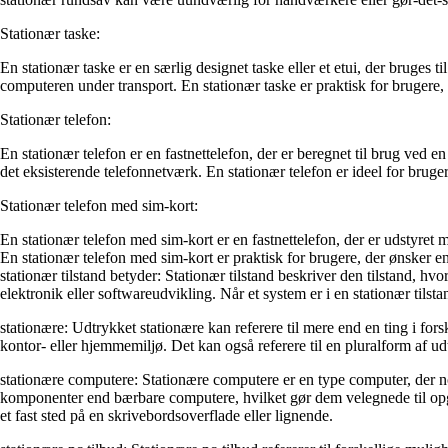
Stationær taske:
En stationær taske er en særlig designet taske eller et etui, der bruges t
computeren under transport. En stationær taske er praktisk for brugere, 
Stationær telefon:
En stationær telefon er en fastnettelefon, der er beregnet til brug ved en
det eksisterende telefonnetværk. En stationær telefon er ideel for brugere
Stationær telefon med sim-kort:
En stationær telefon med sim-kort er en fastnettelefon, der er udstyret 
En stationær telefon med sim-kort er praktisk for brugere, der ønsker en
stationær tilstand betyder: Stationær tilstand beskriver den tilstand, h
elektronik eller softwareudvikling. Når et system er i en stationær tilsta
stationære: Udtrykket stationære kan referere til mere end en ting i f
kontor- eller hjemmemiljø. Det kan også referere til en pluralform af udtr
stationære computere: Stationære computere er en type computer, der no
komponenter end bærbare computere, hvilket gør dem velegnede til opgav
et fast sted på en skrivebordsoverflade eller lignende.