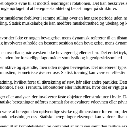
 et objekts evne til at modstå ændringer i rotationen. Det kan beskrives
geniørfaget til at beregne stabilitet og belastninger på strukturer.
vor musklerne forbliver i samme stilling over en længere periode uden nog
 stilling. Statisk muskelarbejde kan medføre muskeltræthed og ubehag og 
d, hvor der ikke er nogen bevægelse, mens dynamisk refererer til en tils
ræning involverer at holde en bestemt position uden bevægelse, mens dyn
på en overflade, når væsken ikke bevæger sig eller er i ro. Det er det tr
es inden for forskellige fagområder som fysik og ingeniørvirksomhed.
e er aktive og spændte, men uden nogen bevægelse. Det indebærer typisk 
, murstien, isometriske øvelser osv. Statisk træning kan være en effekti
 ladning, hvilket fører til tiltrækning af støv, hår eller andre partikler. De
skontrol, f.eks. i renrum, laboratorier eller industrier, hvor det er vigtigt
er eller analyser, der involverer faste objekter eller strukturer i hvile.
 Statiske beregninger udføres normalt for at evaluere ydeevnen eller påv
 være at beregne den nødvendige styrke og dimensioner for en bro, der 
punktbelastninger osv. Statiske beregninger eksempel kan variere afhængi
afhængigt af kompleksiteten og omfanget af opgaven samt den faglige eks