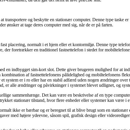
il at transportere og beskytte en stationær computer. Denne type taske er t
der ønsker at tage deres computer med sig, når de er på farten.
 fast placering, normalt i et hjem eller et kontormiljø. Denne type telefon
, der foretrækker en traditionel fastnettelefon i stedet for mobiltelefone
med en indbygget sim-kort slot. Dette giver brugeren mulighed for at ind
 kombination af fastnettelefonens pålidelighed og mobiltelefonens fleksi
vor et system er i ro eller har en stabil adfærd uden nogen ændringer ov
nd, er alle ændringer og påvirkninger i systemet blevet udlignet, og system
orskellige sammenhænge. Det kan være en beskrivelse af en type computer
ykket stationær tilstand, hvor flere enheder eller systemer kan være i en s
rmalt ikke er bærbar og er beregnet til at blive brugt som en stationær
er med højere ydeevne, såsom spil, grafisk design eller videoredigering