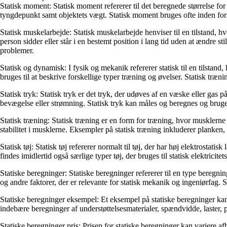
Statisk moment: Statisk moment refererer til det beregnede størrelse for
tyngdepunkt samt objektets vægt. Statisk moment bruges ofte inden for in
Statisk muskelarbejde: Statisk muskelarbejde henviser til en tilstand, h
person sidder eller står i en bestemt position i lang tid uden at ændre
problemer.
Statisk og dynamisk: I fysik og mekanik refererer statisk til en tilstan
bruges til at beskrive forskellige typer træning og øvelser. Statisk t
Statisk tryk: Statisk tryk er det tryk, der udøves af en væske eller gas 
bevægelse eller strømning. Statisk tryk kan måles og beregnes og brug
Statisk træning: Statisk træning er en form for træning, hvor musklern
stabilitet i musklerne. Eksempler på statisk træning inkluderer planken
Statisk tøj: Statisk tøj refererer normalt til tøj, der har høj elektrostatisk
findes imidlertid også særlige typer tøj, der bruges til statisk elektricitet
Statiske beregninger: Statiske beregninger refererer til en type beregning
og andre faktorer, der er relevante for statisk mekanik og ingeniørfag.
Statiske beregninger eksempel: Et eksempel på statiske beregninger kan
indebære beregninger af understøttelsesmaterialer, spændvidde, laster, 
Statiske beregninger pris: Prisen for statiske beregninger kan variere 