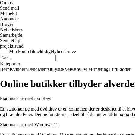
Om os
Send mail
Mediekit
Annoncer
Bruger
Nyhedsbrev
Samarbejde
Send et tip
projekt sund
Min konto
Tilmeld dig
Nyhedsbreve
Kategorier
Børn
Kvinder
Mænd
Mentalt
Fysisk
Velvære
Hvile
Ernæring
Hud
Fødder
Online butikker tilbyder alverd
Stationær pc med dvd drev:
En stationær pc med dvd drev er en computer, der er designet til at bliv
og brænde dvder. Denne funktion er ideel til både underholdning og da
Stationær pc med Windows 11:
En stationær pc med Windows 11 er en computer, der kører den nyeste 