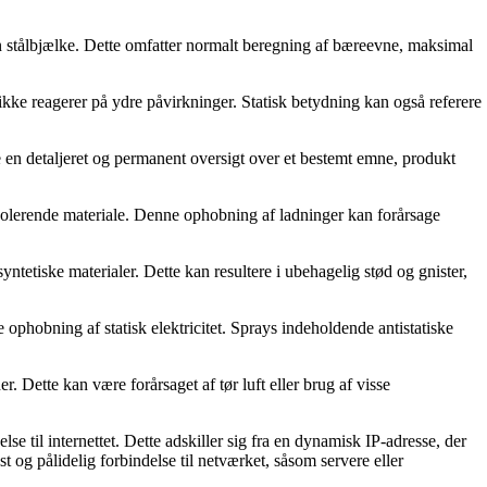
 en stålbjælke. Dette omfatter normalt beregning af bæreevne, maksimal
r ikke reagerer på ydre påvirkninger. Statisk betydning kan også referere
e en detaljeret og permanent oversigt over et bestemt emne, produkt
 et isolerende materiale. Denne ophobning af ladninger kan forårsage
 syntetiske materialer. Dette kan resultere i ubehagelig stød og gnister,
dre ophobning af statisk elektricitet. Sprays indeholdende antistatiske
er. Dette kan være forårsaget af tør luft eller brug af visse
se til internettet. Dette adskiller sig fra en dynamisk IP-adresse, der
t og pålidelig forbindelse til netværket, såsom servere eller