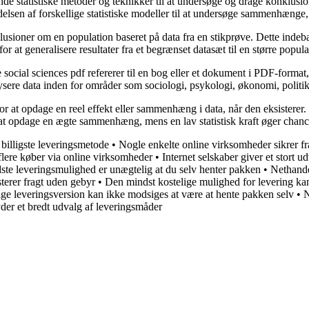
vende statistiske metoder og teknikker til at undersøge og drage konklusio
elsen af forskellige statistiske modeller til at undersøge sammenhænge,
klusioner om en population baseret på data fra en stikprøve. Dette indebæ
or at generalisere resultater fra et begrænset datasæt til en større popula
he social sciences pdf refererer til en bog eller et dokument i PDF-format
sere data inden for områder som sociologi, psykologi, økonomi, politik
 for at opdage en reel effekt eller sammenhæng i data, når den eksisterer.
or at opdage en ægte sammenhæng, mens en lav statistisk kraft øger cha
billigste leveringsmetode
•
Nogle enkelte online virksomheder sikrer f
flere køber via online virksomheder
•
Internet selskaber giver et stort u
ste leveringsmulighed er unægtelig at du selv henter pakken
•
Nethande
terer fragt uden gebyr
•
Den mindst kostelige mulighed for levering ka
ige leveringsversion kan ikke modsiges at være at hente pakken selv
•
N
er et bredt udvalg af leveringsmåder