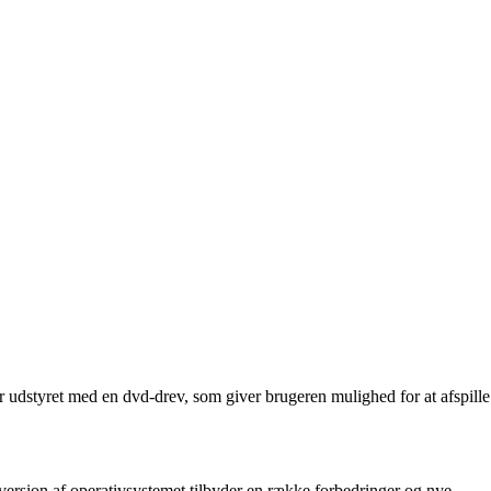
er udstyret med en dvd-drev, som giver brugeren mulighed for at afspille
rsion af operativsystemet tilbyder en række forbedringer og nye