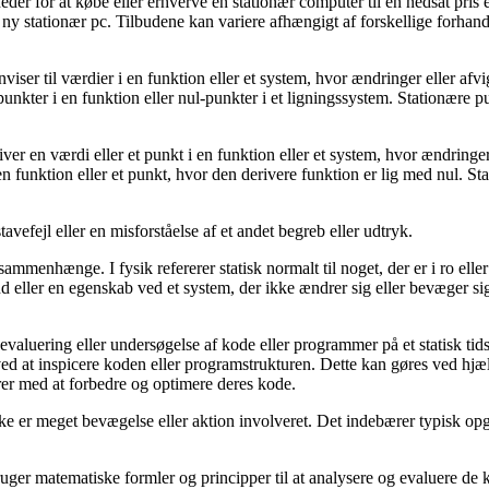
eder for at købe eller erhverve en stationær computer til en nedsat pris el
y stationær pc. Tilbudene kan variere afhængigt af forskellige forhand
ser til værdier i en funktion eller et system, hvor ændringer eller afvig
ter i en funktion eller nul-punkter i et ligningssystem. Stationære pun
ver en værdi eller et punkt i en funktion eller et system, hvor ændringer
unktion eller et punkt, hvor den derivere funktion er lig med nul. Sta
avefejl eller en misforståelse af et andet begreb eller udtryk.
 sammenhænge. I fysik refererer statisk normalt til noget, der er i ro el
and eller en egenskab ved et system, der ikke ændrer sig eller bevæger si
til evaluering eller undersøgelse af kode eller programmer på et statisk 
r ved at inspicere koden eller programstrukturen. Dette kan gøres ved hjæl
rer med at forbedre og optimere deres kode.
 ikke er meget bevægelse eller aktion involveret. Det indebærer typisk opg
ruger matematiske formler og principper til at analysere og evaluere de 