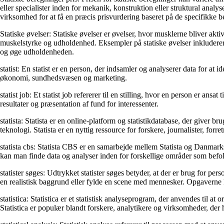
eller specialister inden for mekanik, konstruktion eller struktural analy
virksomhed for at få en præcis prisvurdering baseret på de specifikke b
Statiske øvelser: Statiske øvelser er øvelser, hvor musklerne bliver akt
muskelstyrke og udholdenhed. Eksempler på statiske øvelser inkluderer
og øge udholdenheden.
statist: En statist er en person, der indsamler og analyserer data for a
økonomi, sundhedsvæsen og marketing.
statist job: Et statist job refererer til en stilling, hvor en person er an
resultater og præsentation af fund for interessenter.
statista: Statista er en online-platform og statistikdatabase, der giver 
teknologi. Statista er en nyttig ressource for forskere, journalister, forr
statista cbs: Statista CBS er en samarbejde mellem Statista og Danmarks 
kan man finde data og analyser inden for forskellige områder som befol
statister søges: Udtrykket statister søges betyder, at der er brug for perso
en realistisk baggrund eller fylde en scene med mennesker. Opgaverne 
statistica: Statistica er et statistisk analyseprogram, der anvendes til 
Statistica er populær blandt forskere, analytikere og virksomheder, de