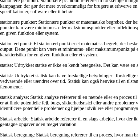
stationære pc tilbud: Stationære pc-tilbud refererer til forskellige muligh
kampagner, der gør det mere overkommeligt for brugere at erhverve en n
specifikationer, software eller tilbehør.
stationære punkter: Stationære punkter er matematiske begreber, der henvi
punkter kan være minimums- eller maksimumspunkter eller inflektionspunk
en given funktion eller system.
stationært punkt: Et stationært punkt er et matematisk begreb, der beskri
output. Dette punkt kan være et minimums- eller maksimumspunkt på en f
karakteristika for en given funktion eller et system.
statise: Udtrykket statise er ikke en kendt betegnelse. Det kan være en st
statisk: Udtrykket statisk kan have forskellige betydninger i forskellige
vedvarende eller uændret over tid. Statisk kan også henvise til en tilst
fænomener.
statisk analyse: Statisk analyse refererer til en metode eller en proces 
er at finde potentielle fejl, bugs, sikkerhedsrisici eller andre probleme
identificere potentielle problemer og hjælpe udviklere eller programmø
Statisk arbejde: Statisk arbejde refererer til en slags arbejde, hvor der
gentagne opgaver uden meget variation.
Statisk beregning: Statisk beregning refererer til en proces, hvor man b