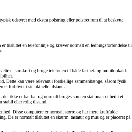
ypisk udstyret med ekstra polstring eller polstret rum til at beskytte
 er tilsluttet en telefonlinje og kræver normalt en ledningsforbindelse til
r.
sætte et sim-kort og bruge telefonen til både fastnet- og mobilopkald.
bilitet.
er tid. Dette kan være relevant i forskellige sammenhænge, såsom fysik,
et forbliver i sin aktuelle tilstand.
, der ikke er bærbar og normalt bruges som en stationær enhed i et
tabil eller rolig tilstand.
 enhed. Disse computere er normalt større og har mere kraftfulde
. De er normalt tilsluttet en skærm, tastatur og mus og er placeret på