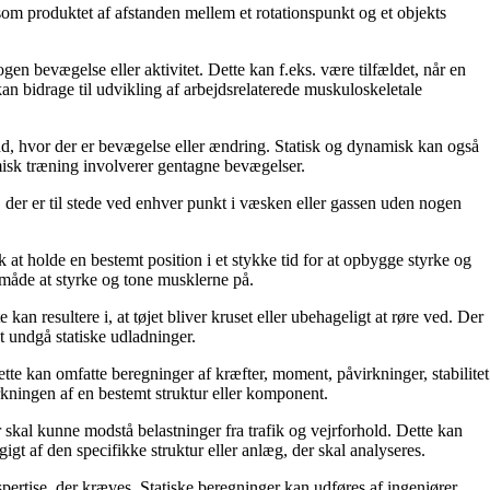
 som produktet af afstanden mellem et rotationspunkt og et objekts
en bevægelse eller aktivitet. Dette kan f.eks. være tilfældet, når en
kan bidrage til udvikling af arbejdsrelaterede muskuloskeletale
tand, hvor der er bevægelse eller ændring. Statisk og dynamisk kan også
amisk træning involverer gentagne bevægelser.
yk, der er til stede ved enhver punkt i væsken eller gassen uden nogen
at holde en bestemt position i et stykke tid for at opbygge styrke og
v måde at styrke og tone musklerne på.
tte kan resultere i, at tøjet bliver kruset eller ubehageligt at røre ved. Der
 at undgå statiske udladninger.
 Dette kan omfatte beregninger af kræfter, moment, påvirkninger, stabilitet
irkningen af en bestemt struktur eller komponent.
skal kunne modstå belastninger fra trafik og vejrforhold. Dette kan
gt af den specifikke struktur eller anlæg, der skal analyseres.
pertise, der kræves. Statiske beregninger kan udføres af ingeniører