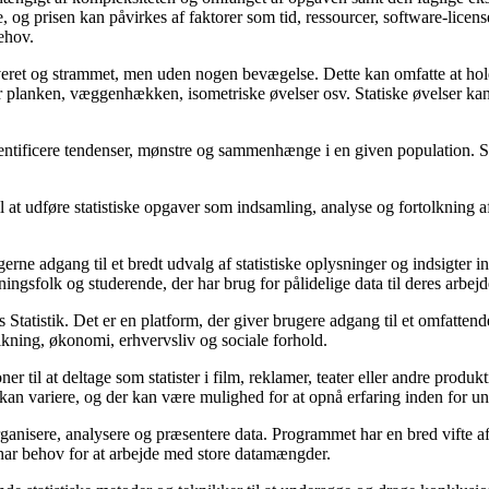
se, og prisen kan påvirkes af faktorer som tid, ressourcer, software-licen
ehov.
iveret og strammet, men uden nogen bevægelse. Dette kan omfatte at holde 
 planken, væggenhækken, isometriske øvelser osv. Statiske øvelser kan
t identificere tendenser, mønstre og sammenhænge i en given population. S
sat til at udføre statistiske opgaver som indsamling, analyse og fortolkning
brugerne adgang til et bredt udvalg af statistiske oplysninger og indsigte
etningsfolk og studerende, der har brug for pålidelige data til deres arbejd
Statistik. Det er en platform, der giver brugere adgang til et omfattend
kning, økonomi, erhvervsliv og sociale forhold.
ner til at deltage som statister i film, reklamer, teater eller andre produk
kan variere, og der kan være mulighed for at opnå erfaring inden for u
at organisere, analysere og præsentere data. Programmet har en bred vifte 
r har behov for at arbejde med store datamængder.