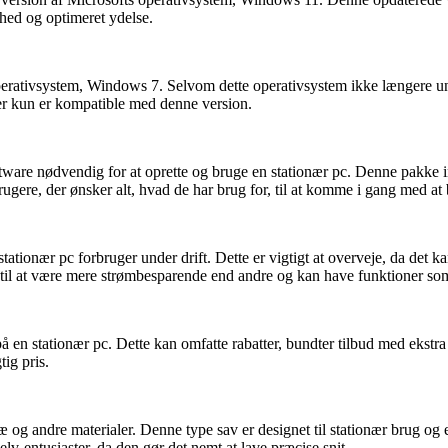
hed og optimeret ydelse.
perativsystem, Windows 7. Selvom dette operativsystem ikke længere u
der kun er kompatible med denne version.
tware nødvendig for at oprette og bruge en stationær pc. Denne pakke i
rugere, der ønsker alt, hvad de har brug for, til at komme i gang med at
tationær pc forbruger under drift. Dette er vigtigt at overveje, da det 
il at være mere strømbesparende end andre og kan have funktioner som e
s på en stationær pc. Dette kan omfatte rabatter, bundter tilbud med ekstra
ig pris.
 og andre materialer. Denne type sav er designet til stationær brug og er
v-entusiaster, da den gør det nemt at lave præcise snit.