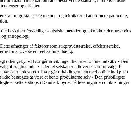
ner om data. Dette kan omfatte beskrivende statistik, inferensstatistik
 tendenser og effekter.
rer at bruge statistiske metoder og teknikker til at estimere parametre,
tion.
, der beskriver forskellige statistiske metoder og teknikker, der anvendes
 og antropologi.
 Dette afhænger af faktorer som stikprøvestørrelse, effektstørrelse,
ncerne for at overse en reel sammenhæng.
ragt uden gebyr
•
Hvor går udviklingen hen med online indkøb?
•
Den
dvalg af fragtmetoder
•
Internet selskaber udlover et stort udvalg af
l vækster voldsomt
•
Hvor går udviklingen hen med online indkøb?
•
n ikke benægtes at være at hente produkterne selv
•
Den prisbilligste
ogle enkelte e-shops i Danmark byder på levering uden omkostninger