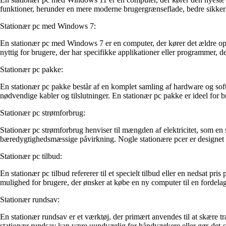
funktioner, herunder en mere moderne brugergrænseflade, bedre sikker
Stationær pc med Windows 7:
En stationær pc med Windows 7 er en computer, der kører det ældre o
nyttig for brugere, der har specifikke applikationer eller programmer, 
Stationær pc pakke:
En stationær pc pakke består af en komplet samling af hardware og sof
nødvendige kabler og tilslutninger. En stationær pc pakke er ideel for b
Stationær pc strømforbrug:
Stationær pc strømforbrug henviser til mængden af elektricitet, som en s
bæredygtighedsmæssige påvirkning. Nogle stationære pcer er designet t
Stationær pc tilbud:
En stationær pc tilbud refererer til et specielt tilbud eller en nedsat pri
mulighed for brugere, der ønsker at købe en ny computer til en fordelagt
Stationær rundsav:
En stationær rundsav er et værktøj, der primært anvendes til at skære træ
stationær rundsav kan være uundværlig for håndværkere eller gør-det-sel