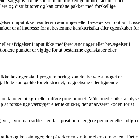
ler salgspris. Dette kan omfatte forskellige tilbud, rabatter eller
lere og distributører og kan omfatte pakker med forskellige
elser i input ikke resulterer i ændringer eller bevægelser i output. Disse
kter er af interesse for at bestemme karakteristika eller egenskaber for
 eller afvigelser i input ikke medfører ændringer eller bevægelser i
tionære punkter er vigtige for at bestemme egenskaber eller
ler ikke bevæger sig. I programmering kan det betyde at noget er
g. Dette kan gælde for elektricitet, magnetisme eller lignende
tidspunkt uden at køre eller udføre programmet. Målet med statisk analyse
p af forskellige værktøjer eller teknikker, der analyserer koden for at
aver, hvor man sidder i en fast position i længere perioder eller udfører
kræfter og belastninger, der påvirker en struktur eller komponent. Dette