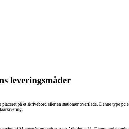
ens leveringsmåder
e placeret på et skrivebord eller en stationær overflade. Denne type pc 
taarkivering.
version af Microsofts operativsystem, Windows 11. Denne opdaterede ve