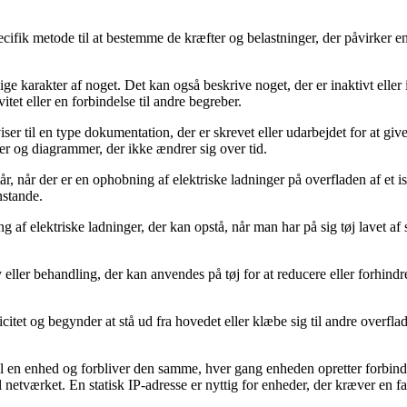
specifik metode til at bestemme de kræfter og belastninger, der påvirker
lige karakter af noget. Det kan også beskrive noget, der er inaktivt elle
vitet eller en forbindelse til andre begreber.
r til en type dokumentation, der er skrevet eller udarbejdet for at giv
oner og diagrammer, der ikke ændrer sig over tid.
r opstår, når der er en ophobning af elektriske ladninger på overfladen af
nstande.
ning af elektriske ladninger, der kan opstå, når man har på sig tøj lavet af
pray eller behandling, der kan anvendes på tøj for at reducere eller forhin
ricitet og begynder at stå ud fra hovedet eller klæbe sig til andre overflad
 til en enhed og forbliver den samme, hver gang enheden opretter forbindel
 netværket. En statisk IP-adresse er nyttig for enheder, der kræver en fas