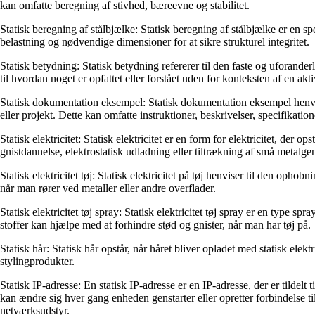
kan omfatte beregning af stivhed, bæreevne og stabilitet.
Statisk beregning af stålbjælke: Statisk beregning af stålbjælke er en 
belastning og nødvendige dimensioner for at sikre strukturel integritet.
Statisk betydning: Statisk betydning refererer til den faste og uforander
til hvordan noget er opfattet eller forstået uden for konteksten af en akti
Statisk dokumentation eksempel: Statisk dokumentation eksempel henvise
eller projekt. Dette kan omfatte instruktioner, beskrivelser, specifikati
Statisk elektricitet: Statisk elektricitet er en form for elektricitet, de
gnistdannelse, elektrostatisk udladning eller tiltrækning af små metalge
Statisk elektricitet tøj: Statisk elektricitet på tøj henviser til den ophob
når man rører ved metaller eller andre overflader.
Statisk elektricitet tøj spray: Statisk elektricitet tøj spray er en type s
stoffer kan hjælpe med at forhindre stød og gnister, når man har tøj på.
Statisk hår: Statisk hår opstår, når håret bliver opladet med statisk elekt
stylingprodukter.
Statisk IP-adresse: En statisk IP-adresse er en IP-adresse, der er tildelt
kan ændre sig hver gang enheden genstarter eller opretter forbindelse til
netværksudstyr.