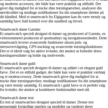
og moderne accessory, der både kan være praktisk og stilfuldt. Det
giver dig mulighed for at tracke dine træningsøvelser, analysere din
søvnkvalitet og modtage notifikationer fra din smartphone direkte på
dit håndled. Med et smartwatch fra Elgiganten kan du være trendy og
samtidig have fuld kontrol over din sundhed og trivsel.
Smartwatch dame Garmin:
Et smartwatch specielt designet til damer og produceret af Garmin, en
velrenommeret producent af sportsudstyr og navigationsenheder. Dette
smartwatch leverer avancerede funktioner såsom puls- og
stressovervågning, GPS-tracking og avancerede træningsfunktioner.
Det er et ideelt valg for aktive kvinder, der ønsker at forbedre deres
træningsresultater og holde sig motiverede.
Smartwatch dame guld:
Et smartwatch specielt designet til damer og udført i en elegant guld
farve. Det er en stilfuld gadget, der både kan være et praktisk værktøj
og et modeaccessory. Dette smartwatch giver dig mulighed for at
tracke dine træningsøvelser, modtage notifikationer fra din smartphone
og være trendy samtidig. Et smartwatch i guld farve er et perfekt valg
for kvinder, der ønsker at kombinere funktionalitet med stil.
Smartwatch dame test:
En test af smartwatches designet specielt til damer. Denne test
gennemgår forskellige mærker og modeller og vurderer deres