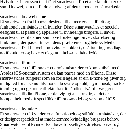
Hvis du er interesseret i at få et smartwatch fra et anerkendt mærke
som Huawei, kan du finde et udvalg af deres modeller på markedet.
smartwatch huawei dame:
Et smartwatch fra Huawei designet til damer er et stilfuldt og
funktionelt armbåndsur til kvinder. Disse smartwatches er specielt
designet til at passe og appellere til kvindelige brugere. Huawei
smartwatches til damer kan have forskellige farver, størrelser og
funktioner, der passer til kvindens præferencer og behov. Med et
smartwatch fra Huawei kan kvinder holde styr på træning, modtage
notifikationer og have et elegant tilbehør på håndleddet.
smartwatch iPhone:
Et smartwatch til iPhone er et armbåndsur, der er kompatibelt med
Apples iOS-operativsystem og kan parres med en iPhone. Disse
smartwatches fungerer som en forlængelse af din iPhone og giver dig
mulighed for at se notifikationer, besvare opkald, styre musik, tracke
træning og meget mere direkte fra dit håndled. Når du vælger et
smartwatch til din iPhone, er det vigtigt at sikre dig, at det er
kompatibelt med dit specifikke iPhone-model og version af iOS.
smartwatch kvinder:
Et smartwatch til kvinder er et funktionelt og stilfuldt armbåndsur, der
er designet specielt til at imødekomme kvindelige brugeres behov.
Smartwatches til kvinder kan have forskellige størrelser, farver og