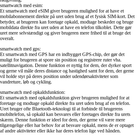
smartwatch med esim:
Et smartwatch med eSIM giver brugeren mulighed for at have et
mobilabonnement direkte på uret uden brug af et fysisk SIM-kort. Det
betyder, at brugeren kan foretage opkald, modtage beskeder og bruge
mobildata direkte fra uret uden at have en telefon tilkoblet. Dette gør
uret mere selvstændigt og giver brugeren mere frihed til at bruge det
overalt.
smartwatch med gps:
Et smartwatch med GPS har en indbygget GPS-chip, der gør det
muligt for brugeren at spore sin position og registrere ruter vha.
satellitnavigation. Denne funktion er nyttig for dem, der dyrker sport
og gerne vil måle deres distance og hastighed samt for dem, der gerne
vil holde styr på deres position under udendørsaktiviteter som
vandreture, løb og cykling.
smartwatch med opkaldsfunktion:
Et smartwatch med opkaldsfunktion giver brugeren mulighed for at
foretage og modtage opkald direkte fra uret uden brug af en telefon.
Uret bruger ofte Bluetooth-teknologi til at forbinde til brugerens
mobiltelefon, så opkald kan besvares eller foretages direkte fra urets
skærm. Denne funktion er ideel for dem, der gerne vil være mere
tilgængelige eller har behov for at besvare opkald, mens de er optaget
af andre aktiviteter eller ikke har deres telefon lige ved hånden.