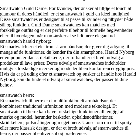
Smartwatch Guld Dame: For kvinder, der ønsker at tilføje et touch af
glamour til deres håndled, er et smartwatch i guld en ideel mulighed.
Disse smartwatches er designet til at passe til kvinder og tilbyder både
stil og funktion. Guld Dame smartwatches kan matches med
forskellige outfits og er det perfekte tilbehør til formelle begivenheder
eller til hverdagen, når man ønsker at se lidt mere elegant ud.
smartwatch harald nyborg:
Et smartwatch er et elektronisk armbåndsur, der giver dig adgang til
mange af de funktioner, du kender fra din smartphone. Harald Nyborg
er en populær dansk detailkæde, der forhandler et bredt udvalg af
produkter til lave priser. Deres udvalg af smartwatches indeholder
muligvis forskellige mærker og modeller til en konkurrencedygtig pris.
Hvis du er på udkig efter et smartwatch og ønsker at handle hos Harald
Nyborg, kan du finde et udvalg af smartwatches, der passer til dine
behov.
smartwatch herre:
Et smartwatch til herre er et multifunktionelt armbåndsur, der
kombinerer traditionel urfunktion med moderne teknologi. Et
smartwatch til herre kan have forskellige funktioner afhængigt af
mærke og model, herunder beskeder, opkaldsnotifikationer,
skridttællere, pulsmålinger og meget mere. Uanset om du er til sporty
eller mere klassisk design, er der et bredt udvalg af smartwatches til
herre, der passer til enhver stil og præference.