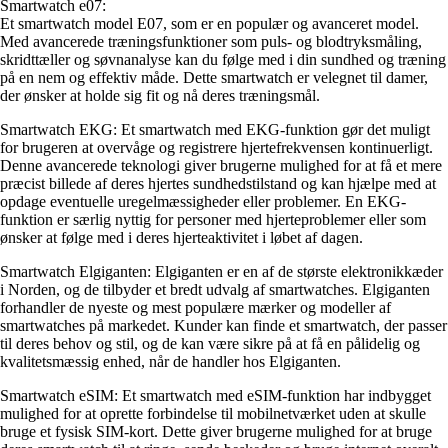
Smartwatch e07:
Et smartwatch model E07, som er en populær og avanceret model.
Med avancerede træningsfunktioner som puls- og blodtryksmåling,
skridttæller og søvnanalyse kan du følge med i din sundhed og træning
på en nem og effektiv måde. Dette smartwatch er velegnet til damer,
der ønsker at holde sig fit og nå deres træningsmål.
Smartwatch EKG: Et smartwatch med EKG-funktion gør det muligt
for brugeren at overvåge og registrere hjertefrekvensen kontinuerligt.
Denne avancerede teknologi giver brugerne mulighed for at få et mere
præcist billede af deres hjertes sundhedstilstand og kan hjælpe med at
opdage eventuelle uregelmæssigheder eller problemer. En EKG-
funktion er særlig nyttig for personer med hjerteproblemer eller som
ønsker at følge med i deres hjerteaktivitet i løbet af dagen.
Smartwatch Elgiganten: Elgiganten er en af ​​de største elektronikkæder
i Norden, og de tilbyder et bredt udvalg af smartwatches. Elgiganten
forhandler de nyeste og mest populære mærker og modeller af
smartwatches på markedet. Kunder kan finde et smartwatch, der passer
til deres behov og stil, og de kan være sikre på at få en pålidelig og
kvalitetsmæssig enhed, når de handler hos Elgiganten.
Smartwatch eSIM: Et smartwatch med eSIM-funktion har indbygget
mulighed for at oprette forbindelse til mobilnetværket uden at skulle
bruge et fysisk SIM-kort. Dette giver brugerne mulighed for at bruge