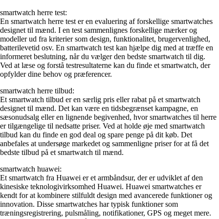
smartwatch herre test:
En smartwatch herre test er en evaluering af forskellige smartwatches
designet til mænd. I en test sammenlignes forskellige mærker og
modeller ud fra kriterier som design, funktionalitet, brugervenlighed,
batterilevetid osv. En smartwatch test kan hjælpe dig med at træffe en
informeret beslutning, når du vælger den bedste smartwatch til dig.
Ved at læse og forstå testresultaterne kan du finde et smartwatch, der
opfylder dine behov og præferencer.
smartwatch herre tilbud:
Et smartwatch tilbud er en særlig pris eller rabat på et smartwatch
designet til mænd. Det kan være en tidsbegrænset kampagne, en
sæsonudsalg eller en lignende begivenhed, hvor smartwatches til herre
er tilgængelige til nedsatte priser. Ved at holde øje med smartwatch
tilbud kan du finde en god deal og spare penge på dit køb. Det
anbefales at undersøge markedet og sammenligne priser for at få det
bedste tilbud på et smartwatch til mænd.
smartwatch huawei:
Et smartwatch fra Huawei er et armbåndsur, der er udviklet af den
kinesiske teknologivirksomhed Huawei. Huawei smartwatches er
kendt for at kombinere stilfuldt design med avancerede funktioner og
innovation. Disse smartwatches har typisk funktioner som
træningsregistrering, pulsmåling, notifikationer, GPS og meget mere.