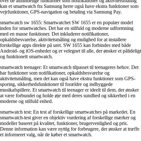
over de almindelige funktioner som notifikationer og aktivitetsmåling
kan et smartwatch fra Samsung herre også have ekstra funktioner som
vejrfunktioner, GPS-navigation og betaling via Samsung Pay.
smartwatch sw 1655: Smartwatchet SW 1655 er en populær model
inden for smartwatches. Det har en stilfuld og moderne udformning
med en masse funktioner. Det inkluderer notifikationer,
opkaldsbesvarelse, aktivitetsmåling og mulighed for at installere
forskellige apps direkte på uret. SW 1655 kan forbindes med både
Android- og iOS-enheder og er velegnet til alle, der ønsker et pålideligt
og funktionelt smartwatch.
smartwatch teenager: Et smartwatch tilpasset til teenageres behov. Det
har funktioner som notifikationer, opkaldsbesvarelse og
aktivitetsmåling, men det kan også have ekstra funktioner som GPS-
sporing, sikkerhedsfunktioner til forældre og indbyggede
musikafspillere. Et smartwatch til teenager er ideelt til dem, der ønsker
at være forbundet og holde øje med deres sundhed og sikkerhed i en
moderne og stilfuld enhed.
smartwatch test: En test af forskellige smartwatches på markedet. En
smartwatch-test giver en objektiv vurdering af forskellige mærker og
modeller baseret på kvalitet, funktioner, brugervenlighed og pris.
Denne information kan være nyttig for forbrugere, der ønsker at træffe
et informeret valg, når de køber et smartwatch.