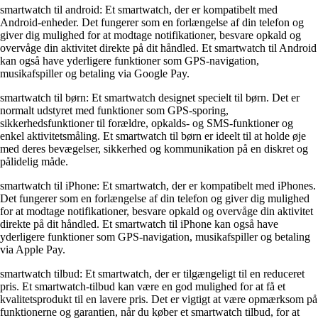
smartwatch til android: Et smartwatch, der er kompatibelt med
Android-enheder. Det fungerer som en forlængelse af din telefon og
giver dig mulighed for at modtage notifikationer, besvare opkald og
overvåge din aktivitet direkte på dit håndled. Et smartwatch til Android
kan også have yderligere funktioner som GPS-navigation,
musikafspiller og betaling via Google Pay.
smartwatch til børn: Et smartwatch designet specielt til børn. Det er
normalt udstyret med funktioner som GPS-sporing,
sikkerhedsfunktioner til forældre, opkalds- og SMS-funktioner og
enkel aktivitetsmåling. Et smartwatch til børn er ideelt til at holde øje
med deres bevægelser, sikkerhed og kommunikation på en diskret og
pålidelig måde.
smartwatch til iPhone: Et smartwatch, der er kompatibelt med iPhones.
Det fungerer som en forlængelse af din telefon og giver dig mulighed
for at modtage notifikationer, besvare opkald og overvåge din aktivitet
direkte på dit håndled. Et smartwatch til iPhone kan også have
yderligere funktioner som GPS-navigation, musikafspiller og betaling
via Apple Pay.
smartwatch tilbud: Et smartwatch, der er tilgængeligt til en reduceret
pris. Et smartwatch-tilbud kan være en god mulighed for at få et
kvalitetsprodukt til en lavere pris. Det er vigtigt at være opmærksom på
funktionerne og garantien, når du køber et smartwatch tilbud, for at