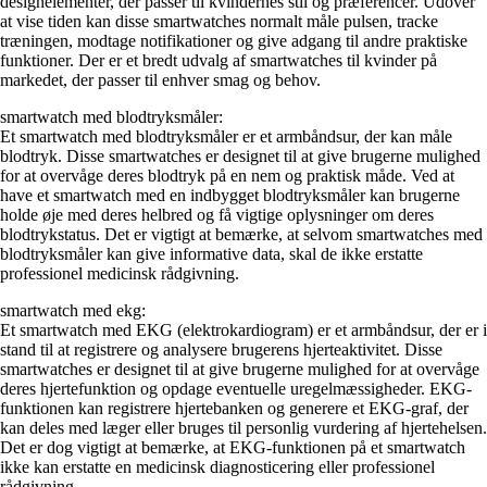
designelementer, der passer til kvindernes stil og præferencer. Udover
at vise tiden kan disse smartwatches normalt måle pulsen, tracke
træningen, modtage notifikationer og give adgang til andre praktiske
funktioner. Der er et bredt udvalg af smartwatches til kvinder på
markedet, der passer til enhver smag og behov.
smartwatch med blodtryksmåler:
Et smartwatch med blodtryksmåler er et armbåndsur, der kan måle
blodtryk. Disse smartwatches er designet til at give brugerne mulighed
for at overvåge deres blodtryk på en nem og praktisk måde. Ved at
have et smartwatch med en indbygget blodtryksmåler kan brugerne
holde øje med deres helbred og få vigtige oplysninger om deres
blodtrykstatus. Det er vigtigt at bemærke, at selvom smartwatches med
blodtryksmåler kan give informative data, skal de ikke erstatte
professionel medicinsk rådgivning.
smartwatch med ekg:
Et smartwatch med EKG (elektrokardiogram) er et armbåndsur, der er i
stand til at registrere og analysere brugerens hjerteaktivitet. Disse
smartwatches er designet til at give brugerne mulighed for at overvåge
deres hjertefunktion og opdage eventuelle uregelmæssigheder. EKG-
funktionen kan registrere hjertebanken og generere et EKG-graf, der
kan deles med læger eller bruges til personlig vurdering af hjertehelsen.
Det er dog vigtigt at bemærke, at EKG-funktionen på et smartwatch
ikke kan erstatte en medicinsk diagnosticering eller professionel
rådgivning.