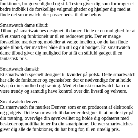
funktioner, brugervenlighed og stil. Testen giver dig som forbruger et
bedre indblik i de forskellige valgmuligheder og hjælper dig med at
finde det smartwatch, der passer bedst til dine behov.
Smartwatch dame tilbud:
Tilbud på smartwatches designet til damer. Dette er en mulighed for at
få et smart og funktionelt ur til en reduceret pris. Der er mange
forskellige mærker og modeller at vælge imellem, og du kan finde
gode tilbud, der matcher både din stil og dit budget. En smartwatch
dame tilbud giver dig mulighed for at få en stilfuld gadget til en
fantastisk pris.
Smartwatch damski:
Et smartwatch specielt designet til kvinder på polsk. Dette smartwatch
har alle de funktioner og egenskaber, der er nødvendige for at holde
styr på din sundhed og træning. Med et damski smartwatch kan du
være trendy og samtidig have kontrol over din livsstil og velvære.
Smartwatch denver:
Et smartwatch fra mærket Denver, som er en producent af elektronik
og gadgets. Dette smartwatch til damer er designet til at holde styr på
din træning, overvåge din søvnkvalitet og holde dig opdateret med
beskeder og notifikationer fra din smartphone. Denver smartwatches
giver dig alle de funktioner, du har brug for, til en rimelig pris.