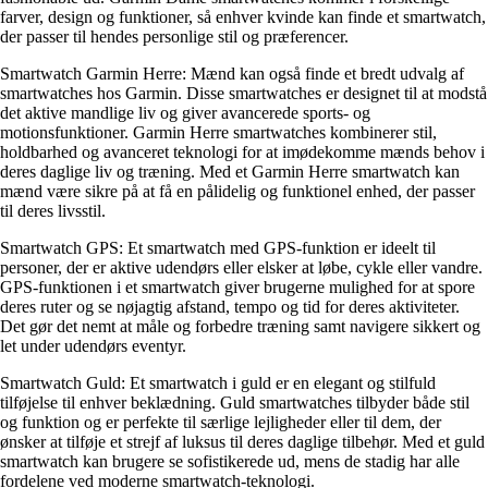
farver, design og funktioner, så enhver kvinde kan finde et smartwatch,
der passer til hendes personlige stil og præferencer.
Smartwatch Garmin Herre: Mænd kan også finde et bredt udvalg af
smartwatches hos Garmin. Disse smartwatches er designet til at modstå
det aktive mandlige liv og giver avancerede sports- og
motionsfunktioner. Garmin Herre smartwatches kombinerer stil,
holdbarhed og avanceret teknologi for at imødekomme mænds behov i
deres daglige liv og træning. Med et Garmin Herre smartwatch kan
mænd være sikre på at få en pålidelig og funktionel enhed, der passer
til deres livsstil.
Smartwatch GPS: Et smartwatch med GPS-funktion er ideelt til
personer, der er aktive udendørs eller elsker at løbe, cykle eller vandre.
GPS-funktionen i et smartwatch giver brugerne mulighed for at spore
deres ruter og se nøjagtig afstand, tempo og tid for deres aktiviteter.
Det gør det nemt at måle og forbedre træning samt navigere sikkert og
let under udendørs eventyr.
Smartwatch Guld: Et smartwatch i guld er en elegant og stilfuld
tilføjelse til enhver beklædning. Guld smartwatches tilbyder både stil
og funktion og er perfekte til særlige lejligheder eller til dem, der
ønsker at tilføje et strejf af luksus til deres daglige tilbehør. Med et guld
smartwatch kan brugere se sofistikerede ud, mens de stadig har alle
fordelene ved moderne smartwatch-teknologi.