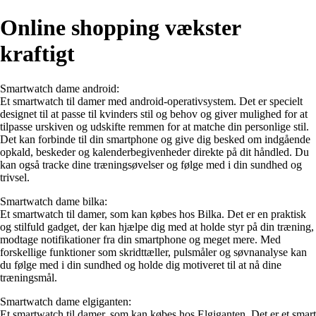
Online shopping vækster
kraftigt
Smartwatch dame android:
Et smartwatch til damer med android-operativsystem. Det er specielt
designet til at passe til kvinders stil og behov og giver mulighed for at
tilpasse urskiven og udskifte remmen for at matche din personlige stil.
Det kan forbinde til din smartphone og give dig besked om indgående
opkald, beskeder og kalenderbegivenheder direkte på dit håndled. Du
kan også tracke dine træningsøvelser og følge med i din sundhed og
trivsel.
Smartwatch dame bilka:
Et smartwatch til damer, som kan købes hos Bilka. Det er en praktisk
og stilfuld gadget, der kan hjælpe dig med at holde styr på din træning,
modtage notifikationer fra din smartphone og meget mere. Med
forskellige funktioner som skridttæller, pulsmåler og søvnanalyse kan
du følge med i din sundhed og holde dig motiveret til at nå dine
træningsmål.
Smartwatch dame elgiganten:
Et smartwatch til damer, som kan købes hos Elgiganten. Det er et smart