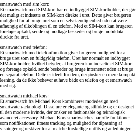
smartwatch med sim kort:
Et smartwatch med SIM-kort har en indbygget SIM-kortholder, der gør
det muligt at indsætte et SIM-kort direkte i uret. Dette giver brugeren
mulighed for at bruge uret som en selvstændig enhed uden at være
afhængig af tilkoblingen til en telefon. Med et SIM-kort kan brugeren
foretage opkald, sende og modtage beskeder og bruge mobildata
direkte fra uret.
smartwatch med telefon:
Et smartwatch med telefonfunktion giver brugeren mulighed for at
bruge uret som en fuldgyldig telefon. Uret har normalt en indbygget
SIM-kortholder, hvilket betyder, at brugeren kan indsætte et SIM-kort
og foretage opkald, sende beskeder og bruge internettet uden at bruge
en separat telefon. Dette er ideelt for dem, der ønsker en mere kompakt
løsning, da de ikke behøver at have både en telefon og et smartwatch
med sig.
smartwatch michael kors:
Et smartwatch fra Michael Kors kombinerer modedesign med
smartwatch-teknologi. Disse ure er elegante og stilfulde og er designet
til den moderne kvinde, der ønsker en fashionable og teknologisk
avanceret accessory. Michael Kors smartwatches har ofte funktioner
som notifikationer, fitness tracking og mulighed for tilpasning af
visninger og urskiver for at matche forskellige outfits og anledninger.