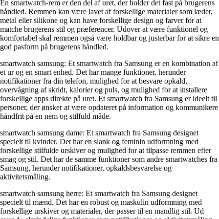
En smartwatch-rem er den del af uret, der holder det fast på brugerens
håndled. Remmen kan være lavet af forskellige materialer som læder,
metal eller silikone og kan have forskellige design og farver for at
matche brugerens stil og præferencer. Udover at være funktionel og
komfortabel skal remmen også være holdbar og justerbar for at sikre en
god pasform på brugerens håndled.
smartwatch samsung: Et smartwatch fra Samsung er en kombination af
et ur og en smart enhed. Det har mange funktioner, herunder
notifikationer fra din telefon, mulighed for at besvare opkald,
overvågning af skridt, kalorier og puls, og mulighed for at installere
forskellige apps direkte på uret. Et smartwatch fra Samsung er ideelt til
personer, der ønsker at være opdateret på information og kommunikere
håndfrit på en nem og stilfuld måde.
smartwatch samsung dame: Et smartwatch fra Samsung designet
specielt til kvinder. Det har en slank og feminin udformning med
forskellige stilfulde urskiver og mulighed for at tilpasse remmen efter
smag og stil. Det har de samme funktioner som andre smartwatches fra
Samsung, herunder notifikationer, opkaldsbesvarelse og
aktivitetsmåling.
smartwatch samsung herre: Et smartwatch fra Samsung designet
specielt til mænd. Det har en robust og maskulin udformning med
forskellige urskiver og materialer, der passer til en mandlig stil. Ud