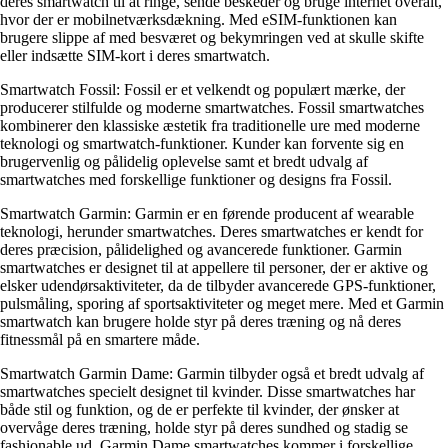
deres smartwatch til at ringe, sende beskeder og bruge internet overalt,
hvor der er mobilnetværksdækning. Med eSIM-funktionen kan
brugere slippe af med besværet og bekymringen ved at skulle skifte
eller indsætte SIM-kort i deres smartwatch.
Smartwatch Fossil: Fossil er et velkendt og populært mærke, der
producerer stilfulde og moderne smartwatches. Fossil smartwatches
kombinerer den klassiske æstetik fra traditionelle ure med moderne
teknologi og smartwatch-funktioner. Kunder kan forvente sig en
brugervenlig og pålidelig oplevelse samt et bredt udvalg af
smartwatches med forskellige funktioner og designs fra Fossil.
Smartwatch Garmin: Garmin er en førende producent af wearable
teknologi, herunder smartwatches. Deres smartwatches er kendt for
deres præcision, pålidelighed og avancerede funktioner. Garmin
smartwatches er designet til at appellere til personer, der er aktive og
elsker udendørsaktiviteter, da de tilbyder avancerede GPS-funktioner,
pulsmåling, sporing af sportsaktiviteter og meget mere. Med et Garmin
smartwatch kan brugere holde styr på deres træning og nå deres
fitnessmål på en smartere måde.
Smartwatch Garmin Dame: Garmin tilbyder også et bredt udvalg af
smartwatches specielt designet til kvinder. Disse smartwatches har
både stil og funktion, og de er perfekte til kvinder, der ønsker at
overvåge deres træning, holde styr på deres sundhed og stadig se
fashionable ud. Garmin Dame smartwatches kommer i forskellige