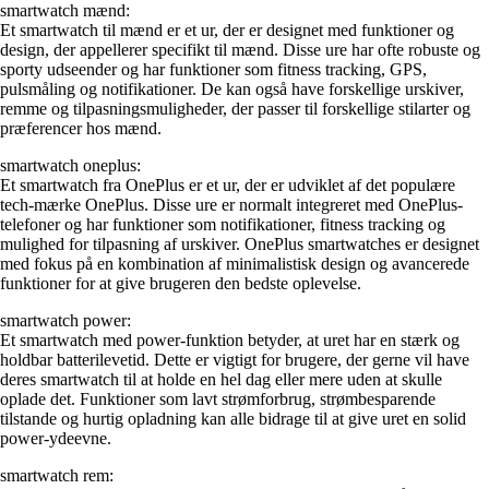
smartwatch mænd:
Et smartwatch til mænd er et ur, der er designet med funktioner og
design, der appellerer specifikt til mænd. Disse ure har ofte robuste og
sporty udseender og har funktioner som fitness tracking, GPS,
pulsmåling og notifikationer. De kan også have forskellige urskiver,
remme og tilpasningsmuligheder, der passer til forskellige stilarter og
præferencer hos mænd.
smartwatch oneplus:
Et smartwatch fra OnePlus er et ur, der er udviklet af det populære
tech-mærke OnePlus. Disse ure er normalt integreret med OnePlus-
telefoner og har funktioner som notifikationer, fitness tracking og
mulighed for tilpasning af urskiver. OnePlus smartwatches er designet
med fokus på en kombination af minimalistisk design og avancerede
funktioner for at give brugeren den bedste oplevelse.
smartwatch power:
Et smartwatch med power-funktion betyder, at uret har en stærk og
holdbar batterilevetid. Dette er vigtigt for brugere, der gerne vil have
deres smartwatch til at holde en hel dag eller mere uden at skulle
oplade det. Funktioner som lavt strømforbrug, strømbesparende
tilstande og hurtig opladning kan alle bidrage til at give uret en solid
power-ydeevne.
smartwatch rem: