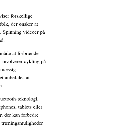
iser forskellige
olk, der ønsker at
g. Spinning videoer på
ad.
v måde at forbrænde
r involverer cykling på
elmæssig
t anbefales at
b.
luetooth-teknologi.
phones, tablets eller
, der kan forbedre
le træningsmuligheder