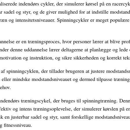
liserede indendørs cykler, der simulerer kørsel på en racercyk
r sadel og styr, og de giver mulighed for at indstille modstand
erræn og intensitetsniveauer. Spinningcykler er meget populære 
nnelse er en træningsproces, hvor personer lærer at blive prof
Under denne uddannelse lærer deltagerne at planlægge og lede 
motivation og instruktion, og sikre sikkerheden og korrekt tek
 af spinningcyklen, der tillader brugeren at justere modstands
 eller mindske modstandsniveauet og dermed tilpasse træninge
behov.
indendørs træningscykel, der bruges til spinningtræning. Denn
effektiv og intens træningsoplevelse, der simulerer kørslen på e
k en justerbar sadel og styr, samt forskellige modstandsniveau
g fitnessniveau.