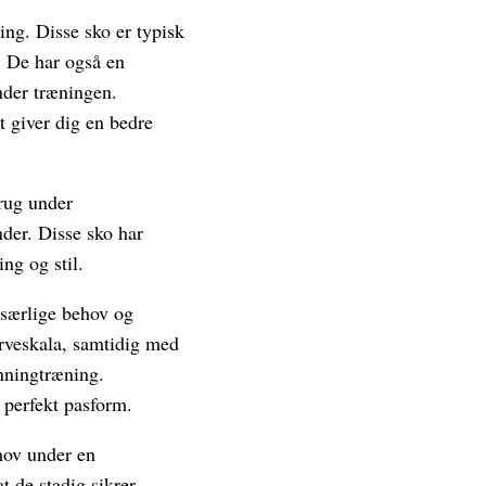
ing. Disse sko er typisk
n. De har også en
under træningen.
t giver dig en bedre
brug under
der. Disse sko har
ing og stil.
 særlige behov og
arveskala, samtidig med
nningtræning.
n perfekt pasform.
hov under en
t de stadig sikrer