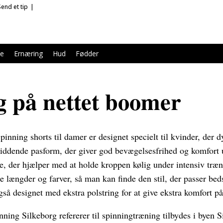
Send et tip
le
Ernæring
Hud
Fødder
 på nettet boomer
inning shorts til damer er designet specielt til kvinder, der 
tsiddende pasform, der giver god bevægelsesfrihed og komfort
le, der hjælper med at holde kroppen kølig under intensiv træn
ge længder og farver, så man kan finde den stil, der passer bed
gså designet med ekstra polstring for at give ekstra komfort på
ning Silkeborg refererer til spinningtræning tilbydes i byen S