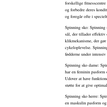
forskellige fitnesscentre
og forbedre deres kondit
og foregår ofte i specie
Spinning sko: Spinning s
sål, der tillader effekti
klikmekanisme, der gør d
cykeloplevelse. Spinning
fødderne under intensiv
Spinning sko dame: Spinn
har en feminin pasform o
Udover at have funktion
støtte for at give optima
Spinning sko herre: Spin
en maskulin pasform og 