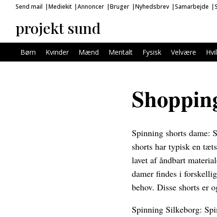
Send mail
Mediekit
Annoncer
Bruger
Nyhedsbrev
Samarbejde
projekt sund
Børn
Kvinder
Mænd
Mentalt
Fysisk
Velvære
Hvi
Shopping
Spinning shorts dame: Sp
shorts har typisk en tæ
lavet af åndbart materia
damer findes i forskelli
behov. Disse shorts er o
Spinning Silkeborg: Spin