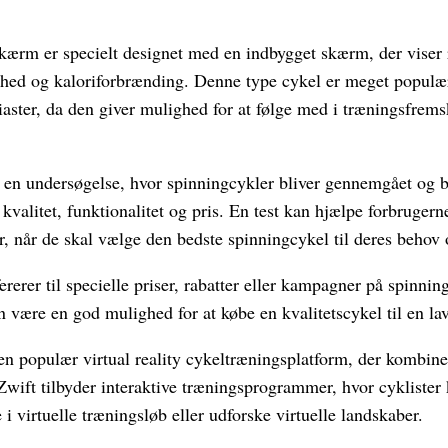
ærm er specielt designet med en indbygget skærm, der viser 
ighed og kaloriforbrænding. Denne type cykel er meget populær
siaster, da den giver mulighed for at følge med i træningsfrems
r en undersøgelse, hvor spinningcykler bliver gennemgået og 
 kvalitet, funktionalitet og pris. En test kan hjælpe forbrugern
r, når de skal vælge den bedste spinningcykel til deres behov
ererer til specielle priser, rabatter eller kampagner på spinnin
 være en god mulighed for at købe en kvalitetscykel til en lav
n populær virtual reality cykeltræningsplatform, der kombiner
 Zwift tilbyder interaktive træningsprogrammer, hvor cykliste
 i virtuelle træningsløb eller udforske virtuelle landskaber.