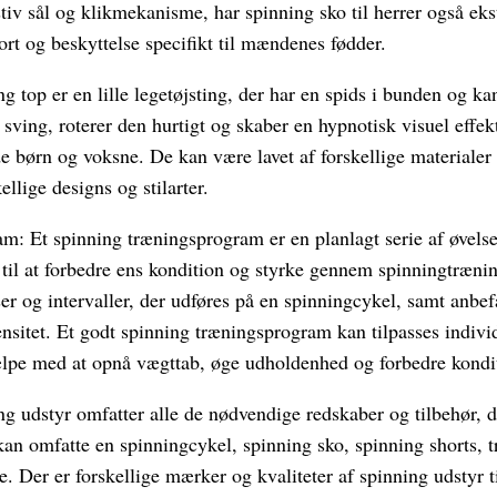
tiv sål og klikmekanisme, har spinning sko til herrer også ekst
ort og beskyttelse specifikt til mændenes fødder.
g top er en lille legetøjsting, der har en spids i bunden og k
 sving, roterer den hurtigt og skaber en hypnotisk visuel effek
e børn og voksne. De kan være lavet af forskellige materialer 
llige designs og stilarter.
m: Et spinning træningsprogram er en planlagt serie af øvelse
t til at forbedre ens kondition og styrke gennem spinningtræn
ser og intervaller, der udføres på en spinningcykel, samt anbefa
nsitet. Et godt spinning træningsprogram kan tilpasses indivi
ælpe med at opnå vægttab, øge udholdenhed og forbedre kondi
g udstyr omfatter alle de nødvendige redskaber og tilbehør, d
an omfatte en spinningcykel, spinning sko, spinning shorts, t
. Der er forskellige mærker og kvaliteter af spinning udstyr 