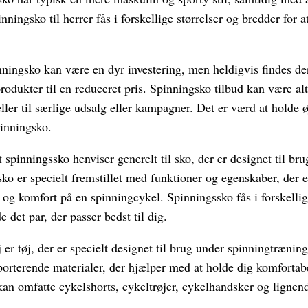
ningsko til herrer fås i forskellige størrelser og bredder for a
ningsko kan være en dyr investering, men heldigvis findes der
produkter til en reduceret pris. Spinningsko tilbud kan være alt
ler til særlige udsalg eller kampagner. Det er værd at holde ø
pinningsko.
spinningssko henviser generelt til sko, der er designet til br
ko er specielt fremstillet med funktioner og egenskaber, der e
og komfort på en spinningcykel. Spinningssko fås i forskelli
e det par, der passer bedst til dig.
er tøj, der er specielt designet til brug under spinningtræning.
porterende materialer, der hjælper med at holde dig komfortab
an omfatte cykelshorts, cykeltrøjer, cykelhandsker og lignende