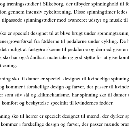
 og træningsstudier i Silkeborg, der tilbyder spinninghold til f
ion gennem intensiv cykeltræning. Disse spinningtimer ledes a
lt tilpassede spinningstudier med avanceret udstyr og musik til
ko er specielt designet til at blive brugt under spinningtrænin
v energioverførsel fra fødderne til pedalerne under cykling. De 
et muligt at fastgøre skoene til pedalerne og dermed give en 
 sko har også åndbart materiale og god støtte for at give komfo
 træning.
ing sko til damer er specielt designet til kvindelige spinning
g kommer i forskellige design og farver, der passer til kvinde
er som stiv sål og klikmekanisme, har spinning sko til damer 
l komfort og beskyttelse specifikt til kvindernes fødder.
ning sko til herrer er specielt designet til mænd, der dyrker s
kommer i forskellige design og farver, der passer mænds præf