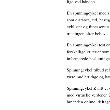
lige ved hånden.
En spinningcykel med sk
som distance, tid, hast
cyklister og fitnessentu
træningen efter behov.
En spinningcykel test e
forskellige kriterier som
informerede beslutninge
Spinningcykel tilbud ref
være midlertidige og kan
Spinningcykel Zwift er e
med virtuelle verdener.
hinanden online, deltage