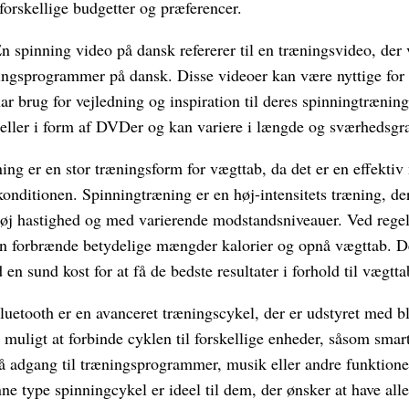
 forskellige budgetter og præferencer.
 spinning video på dansk refererer til en træningsvideo, der v
ingsprogrammer på dansk. Disse videoer kan være nyttige for f
r brug for vejledning og inspiration til deres spinningtrænin
 eller i form af DVDer og kan variere i længde og sværhedsgr
ing er en stor træningsform for vægttab, da det er en effekti
konditionen. Spinningtræning er en høj-intensitets træning, de
høj hastighed og med varierende modstandsniveauer. Ved reg
n forbrænde betydelige mængder kalorier og opnå vægttab. De
n sund kost for at få de bedste resultater i forhold til vægtta
uetooth er en avanceret træningscykel, der er udstyret med b
muligt at forbinde cyklen til forskellige enheder, såsom smart
 adgang til træningsprogrammer, musik eller andre funktioner
ne type spinningcykel er ideel til dem, der ønsker at have al