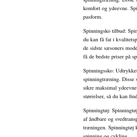
komfort og ydeevne. Spin
pasform.
Spinningsko tilbud: Spin
du kan få fat i kvalitets
de sidste sæsoners model
få de bedste priser på s
Spinningssko: Udtrykket 
spinningtræning. Disse s
sikre maksimal ydeevne 
størrelser, så du kan find
Spinningtøj: Spinningtøj 
af åndbare og svedtrans
træningen. Spinningtøj k
spinning og cykling.