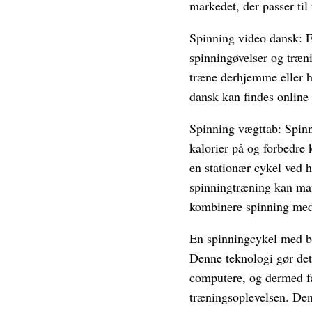
markedet, der passer til
Spinning video dansk: En
spinningøvelser og træn
træne derhjemme eller ha
dansk kan findes online
Spinning vægttab: Spinn
kalorier på og forbedre 
en stationær cykel ved 
spinningtræning kan ma
kombinere spinning med e
En spinningcykel med bl
Denne teknologi gør det 
computere, og dermed få
træningsoplevelsen. Den