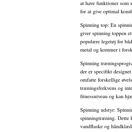
at have funktioner som s
for at give optimal komf
Spinning top: En spinnin
giver spinning toppen et
populære legetøj for båd
metal og kommer i forske
Spinning træningsprogra
der er specifikt designe
omfatte forskellige øvel
træningsfrekvens og inte
fitnessniveau og kan hj
Spinning udstyr: Spinnin
spinningtræning. Dette k
vandflaske og håndklæde