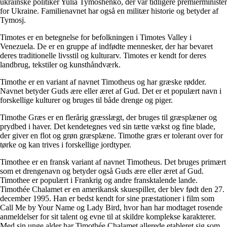
ukrainske politiker Yulia Tymoshenko, der var tidligere premierminister
for Ukraine. Familienavnet har også en militær historie og betyder af
Tymosj.
Timotes er en betegnelse for befolkningen i Timotes Valley i
Venezuela. De er en gruppe af indfødte mennesker, der har bevaret
deres traditionelle livsstil og kulturarv. Timotes er kendt for deres
landbrug, tekstiler og kunsthåndværk.
Timothe er en variant af navnet Timotheus og har græske rødder.
Navnet betyder Guds ære eller æret af Gud. Det er et populært navn i
forskellige kulturer og bruges til både drenge og piger.
Timothe Græs er en flerårig græsslægt, der bruges til græsplæner og
prydbed i haver. Det kendetegnes ved sin tætte vækst og fine blade,
der giver en flot og grøn græsplæne. Timothe græs er tolerant over for
tørke og kan trives i forskellige jordtyper.
Timothee er en fransk variant af navnet Timotheus. Det bruges primært
som et drengenavn og betyder også Guds ære eller æret af Gud.
Timothee er populært i Frankrig og andre fransktalende lande.
Timothée Chalamet er en amerikansk skuespiller, der blev født den 27.
december 1995. Han er bedst kendt for sine præstationer i film som
Call Me by Your Name og Lady Bird, hvor han har modtaget rosende
anmeldelser for sit talent og evne til at skildre komplekse karakterer.
Med sin unge alder har Timothée Chalamet allerede etableret sig som