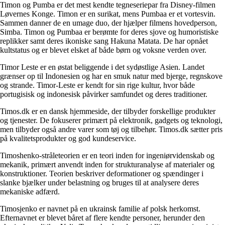
Timon og Pumba er det mest kendte tegneseriepar fra Disney-filmen
Løvernes Konge. Timon er en surikat, mens Pumbaa er et vortesvin.
Sammen danner de en umage duo, der hjælper filmens hovedperson,
Simba. Timon og Pumbaa er berømte for deres sjove og humoristiske
replikker samt deres ikoniske sang Hakuna Matata. De har opnået
kultstatus og er blevet elsket af både børn og voksne verden over.
Timor Leste er en østat beliggende i det sydøstlige Asien. Landet
grænser op til Indonesien og har en smuk natur med bjerge, regnskove
og strande. Timor-Leste er kendt for sin rige kultur, hvor både
portugisisk og indonesisk påvirker samfundet og deres traditioner.
Timos.dk er en dansk hjemmeside, der tilbyder forskellige produkter
og tjenester. De fokuserer primært på elektronik, gadgets og teknologi,
men tilbyder også andre varer som tøj og tilbehør. Timos.dk sætter pris
på kvalitetsprodukter og god kundeservice.
Timoshenko-stråleteorien er en teori inden for ingeniørvidenskab og
mekanik, primært anvendt inden for strukturanalyse af materialer og
konstruktioner. Teorien beskriver deformationer og spændinger i
slanke bjælker under belastning og bruges til at analysere deres
mekaniske adfærd.
Timosjenko er navnet på en ukrainsk familie af polsk herkomst.
Efternavnet er blevet båret af flere kendte personer, herunder den