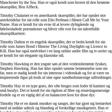
Manchester by the Sea. Han er også kendt som broren til den berømte
skuespiller, Ben Affleck.
Timothy Chalamet er en amerikansk skuespiller, der har opnået stor
anerkendelse for sin rolle som Elio Perlman i filmen Call Me by Your
Name. Han er kendt for sin evne til at levere dybtgående og
følelsesladede præstationer og bliver ofte rost for sin talentfulde
skuespilkarriere.
Timothy Dalton er en engelsk skuespiller, der er bedst kendt for sin
rolle som James Bond i filmene The Living Daylights og Licence to
Kill. Han har også medvirket i en lang række andre film og tv-serier og
er kendt for sin elegante og klassiske stil.
Timothy Hawking er den yngste søn af den verdensberømte fysiker,
Stephen Hawking. Han har ikke opnået samme berømmelse som sin
far, men er stadig kendt for sin interesse i videnskab og for at være en
inspirerende figur på trods af sine egne sundhedsmæssige udfordringer.
Timothy Hay er en type græs, der ofte bruges som foder til kaniner og
små husdyr. Det er kendt for sin rigdom af fibre og ernæringsmæssige
fordele og er en vigtig del af en balanceret kost for disse dyr.
Timothy Hø er en dansk musiker og sanger, der har gjort sig bemærket
med sit unikke udtryk og blanding af forskellige musikgenrer. Han er