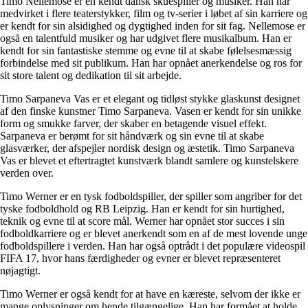
Timo Nellemose er en kendt dansk skuespiller og musiker. Han har
medvirket i flere teaterstykker, film og tv-serier i løbet af sin karriere og
er kendt for sin alsidighed og dygtighed inden for sit fag. Nellemose er
også en talentfuld musiker og har udgivet flere musikalbum. Han er
kendt for sin fantastiske stemme og evne til at skabe følelsesmæssig
forbindelse med sit publikum. Han har opnået anerkendelse og ros for
sit store talent og dedikation til sit arbejde.
Timo Sarpaneva Vas er et elegant og tidløst stykke glaskunst designet
af den finske kunstner Timo Sarpaneva. Vasen er kendt for sin unikke
form og smukke farver, der skaber en betagende visuel effekt.
Sarpaneva er berømt for sit håndværk og sin evne til at skabe
glasværker, der afspejler nordisk design og æstetik. Timo Sarpaneva
Vas er blevet et eftertragtet kunstværk blandt samlere og kunstelskere
verden over.
Timo Werner er en tysk fodboldspiller, der spiller som angriber for det
tyske fodboldhold og RB Leipzig. Han er kendt for sin hurtighed,
teknik og evne til at score mål. Werner har opnået stor succes i sin
fodboldkarriere og er blevet anerkendt som en af de mest lovende unge
fodboldspillere i verden. Han har også optrådt i det populære videospil
FIFA 17, hvor hans færdigheder og evner er blevet repræsenteret
nøjagtigt.
Timo Werner er også kendt for at have en kæreste, selvom der ikke er
mange oplysninger om hende tilgængelige. Han har formået at holde