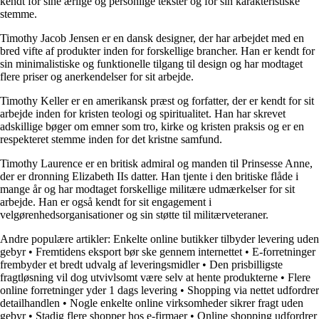
kendt for sine ærlige og personlige tekster og for sin karakteristiske
stemme.
Timothy Jacob Jensen er en dansk designer, der har arbejdet med en
bred vifte af produkter inden for forskellige brancher. Han er kendt for
sin minimalistiske og funktionelle tilgang til design og har modtaget
flere priser og anerkendelser for sit arbejde.
Timothy Keller er en amerikansk præst og forfatter, der er kendt for sit
arbejde inden for kristen teologi og spiritualitet. Han har skrevet
adskillige bøger om emner som tro, kirke og kristen praksis og er en
respekteret stemme inden for det kristne samfund.
Timothy Laurence er en britisk admiral og manden til Prinsesse Anne,
der er dronning Elizabeth IIs datter. Han tjente i den britiske flåde i
mange år og har modtaget forskellige militære udmærkelser for sit
arbejde. Han er også kendt for sit engagement i
velgørenhedsorganisationer og sin støtte til militærveteraner.
Andre populære artikler:
Enkelte online butikker tilbyder levering uden
gebyr
•
Fremtidens eksport bør ske gennem internettet
•
E-forretninger
frembyder et bredt udvalg af leveringsmidler
•
Den prisbilligste
fragtløsning vil dog utvivlsomt være selv at hente produkterne
•
Flere
online forretninger yder 1 dags levering
•
Shopping via nettet udfordrer
detailhandlen
•
Nogle enkelte online virksomheder sikrer fragt uden
gebyr
•
Stadig flere shopper hos e-firmaer
•
Online shopping udfordrer