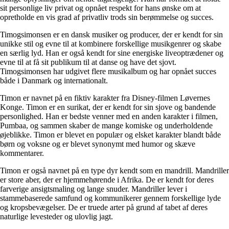
sit personlige liv privat og opnået respekt for hans ønske om at
opretholde en vis grad af privatliv trods sin berømmelse og succes.
Timogsimonsen er en dansk musiker og producer, der er kendt for sin
unikke stil og evne til at kombinere forskellige musikgenrer og skabe
en særlig lyd. Han er også kendt for sine energiske liveoptrædener og
evne til at få sit publikum til at danse og have det sjovt.
Timogsimonsen har udgivet flere musikalbum og har opnået succes
både i Danmark og internationalt.
Timon er navnet på en fiktiv karakter fra Disney-filmen Løvernes
Konge. Timon er en surikat, der er kendt for sin sjove og bandende
personlighed. Han er bedste venner med en anden karakter i filmen,
Pumbaa, og sammen skaber de mange komiske og underholdende
øjeblikke. Timon er blevet en populær og elsket karakter blandt både
børn og voksne og er blevet synonymt med humor og skæve
kommentarer.
Timon er også navnet på en type dyr kendt som en mandrill. Mandriller
er store aber, der er hjemmehørende i Afrika. De er kendt for deres
farverige ansigtsmaling og lange snuder. Mandriller lever i
stammebaserede samfund og kommunikerer gennem forskellige lyde
og kropsbevægelser. De er truede arter på grund af tabet af deres
naturlige levesteder og ulovlig jagt.