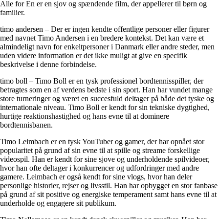
Alle for En er en sjov og spændende film, der appellerer til børn og
familier.
timo andersen – Der er ingen kendte offentlige personer eller figurer
med navnet Timo Andersen i en bredere kontekst. Det kan være et
almindeligt navn for enkeltpersoner i Danmark eller andre steder, men
uden videre information er det ikke muligt at give en specifik
beskrivelse i denne forbindelse.
timo boll – Timo Boll er en tysk professionel bordtennisspiller, der
betragtes som en af verdens bedste i sin sport. Han har vundet mange
store turneringer og været en succesfuld deltager på både det tyske og
internationale niveau. Timo Boll er kendt for sin tekniske dygtighed,
hurtige reaktionshastighed og hans evne til at dominere
bordtennisbanen.
Timo Leimbach er en tysk YouTuber og gamer, der har opnået stor
popularitet på grund af sin evne til at spille og streame forskellige
videospil. Han er kendt for sine sjove og underholdende spilvideoer,
hvor han ofte deltager i konkurrencer og udfordringer med andre
gamere. Leimbach er også kendt for sine vlogs, hvor han deler
personlige historier, rejser og livsstil. Han har opbygget en stor fanbase
på grund af sit positive og energiske temperament samt hans evne til at
underholde og engagere sit publikum.