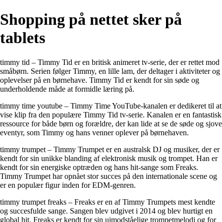
Shopping på nettet sker på
tablets
timmy tid – Timmy Tid er en britisk animeret tv-serie, der er rettet mod
småbørn. Serien følger Timmy, en lille lam, der deltager i aktiviteter og
oplevelser på en børnehave. Timmy Tid er kendt for sin søde og
underholdende måde at formidle læring på.
timmy time youtube – Timmy Time YouTube-kanalen er dedikeret til at
vise klip fra den populære Timmy Tid tv-serie. Kanalen er en fantastisk
ressource for både børn og forældre, der kan lide at se de søde og sjove
eventyr, som Timmy og hans venner oplever på børnehaven.
timmy trumpet – Timmy Trumpet er en australsk DJ og musiker, der er
kendt for sin unikke blanding af elektronisk musik og trompet. Han er
kendt for sin energiske optræden og hans hit-sange som Freaks.
Timmy Trumpet har opnået stor succes på den internationale scene og
er en populær figur inden for EDM-genren.
timmy trumpet freaks – Freaks er en af Timmy Trumpets mest kendte
og succesfulde sange. Sangen blev udgivet i 2014 og blev hurtigt en
global hit. Freaks er kendt for sin uimodståelige trompetmelodi og for