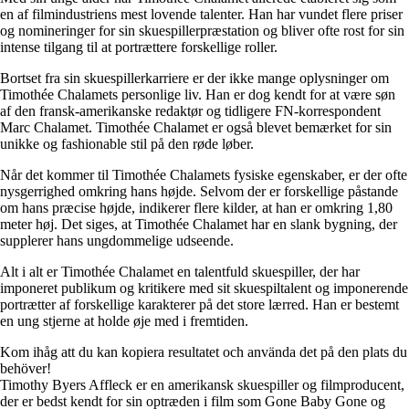
en af filmindustriens mest lovende talenter. Han har vundet flere priser
og nomineringer for sin skuespillerpræstation og bliver ofte rost for sin
intense tilgang til at portrættere forskellige roller.
Bortset fra sin skuespillerkarriere er der ikke mange oplysninger om
Timothée Chalamets personlige liv. Han er dog kendt for at være søn
af den fransk-amerikanske redaktør og tidligere FN-korrespondent
Marc Chalamet. Timothée Chalamet er også blevet bemærket for sin
unikke og fashionable stil på den røde løber.
Når det kommer til Timothée Chalamets fysiske egenskaber, er der ofte
nysgerrighed omkring hans højde. Selvom der er forskellige påstande
om hans præcise højde, indikerer flere kilder, at han er omkring 1,80
meter høj. Det siges, at Timothée Chalamet har en slank bygning, der
supplerer hans ungdommelige udseende.
Alt i alt er Timothée Chalamet en talentfuld skuespiller, der har
imponeret publikum og kritikere med sit skuespiltalent og imponerende
portrætter af forskellige karakterer på det store lærred. Han er bestemt
en ung stjerne at holde øje med i fremtiden.
Kom ihåg att du kan kopiera resultatet och använda det på den plats du
behöver!
Timothy Byers Affleck er en amerikansk skuespiller og filmproducent,
der er bedst kendt for sin optræden i film som Gone Baby Gone og