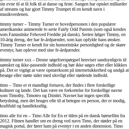
sin evne til at få folk til at danse og feste. Sangen har opnået milliarder
af streams og har gjort Timmy Trumpet til en kendt navn i
musikverdenen.
timmy turner – Timmy Turner er hovedpersonen i den populære
amerikanske animerede tv-serie Fairly Odd Parents (som også kendes
som Fantastiske Fehoved Freddie på dansk). Serien følger Timmy, en
10-årig dreng, der har fe-årdpænder, som kan opfylde hans ønsker.
Timmy Turner er kendt for sin humoristiske personlighed og de skøre
eventyr, han oplever med sine fe-årdpænder.
timmy turner xxx – Denne søgeforespørgsel henviser sandsynligvis til
uønsket og ikke-passende indhold og bør ikke søges efter eller klikkes
på. Det er vigtigt at være opmærksom på internetsikkerhed og undgå at
besøge eller støtte sider med ulovligt eller stødende indhold.
timo – Timo er et mandligt fornavn, der findes i flere forskellige
kulturer og lande. Det kan være en forkortelse for forskellige navne
som Timothy, Timoteo og Dimitri. Navnet har ingen specifik
betydning, men det bruges ofte til at betegne en person, der er modig,
kraftfuld og handlekraftig.
timo alle for en – Timo Alle for En er titlen på en dansk børnefilm fra
2012. Filmen handler om en dreng ved navn Timo, der støder på en
magisk portal, der fører ham på eventyr i en anden dimension. Timo