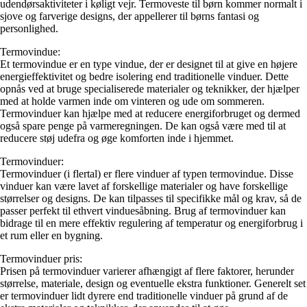
udendørsaktiviteter i køligt vejr. Termoveste til børn kommer normalt i
sjove og farverige designs, der appellerer til børns fantasi og
personlighed.
Termovindue:
Et termovindue er en type vindue, der er designet til at give en højere
energieffektivitet og bedre isolering end traditionelle vinduer. Dette
opnås ved at bruge specialiserede materialer og teknikker, der hjælper
med at holde varmen inde om vinteren og ude om sommeren.
Termovinduer kan hjælpe med at reducere energiforbruget og dermed
også spare penge på varmeregningen. De kan også være med til at
reducere støj udefra og øge komforten inde i hjemmet.
Termovinduer:
Termovinduer (i flertal) er flere vinduer af typen termovindue. Disse
vinduer kan være lavet af forskellige materialer og have forskellige
størrelser og designs. De kan tilpasses til specifikke mål og krav, så de
passer perfekt til ethvert vinduesåbning. Brug af termovinduer kan
bidrage til en mere effektiv regulering af temperatur og energiforbrug i
et rum eller en bygning.
Termovinduer pris:
Prisen på termovinduer varierer afhængigt af flere faktorer, herunder
størrelse, materiale, design og eventuelle ekstra funktioner. Generelt set
er termovinduer lidt dyrere end traditionelle vinduer på grund af de