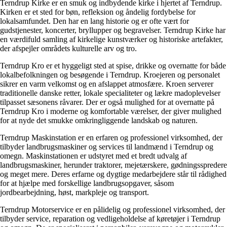
Terndrup Kirke er en smuk og indbydende kirke i hjertet af Terndrup.
Kirken er et sted for bøn, refleksion og åndelig fordybelse for
lokalsamfundet. Den har en lang historie og er ofte vært for
gudstjenester, koncerter, bryllupper og begravelser. Terndrup Kirke har
en værdifuld samling af kirkelige kunstværker og historiske artefakter,
der afspejler områdets kulturelle arv og tro.
Terndrup Kro er et hyggeligt sted at spise, drikke og overnatte for både
lokalbefolkningen og besøgende i Terndrup. Kroejeren og personalet
sikrer en varm velkomst og en afslappet atmosfære. Kroen serverer
traditionelle danske retter, lokale specialiteter og lækre madoplevelser
tilpasset sæsonens råvarer. Der er også mulighed for at overnatte på
Terndrup Kro i moderne og komfortable værelser, der giver mulighed
for at nyde det smukke omkringliggende landskab og naturen.
Terndrup Maskinstation er en erfaren og professionel virksomhed, der
tilbyder landbrugsmaskiner og services til landmænd i Terndrup og
omegn. Maskinstationen er udstyret med et bredt udvalg af
landbrugsmaskiner, herunder traktorer, mejetærskere, gødningsspredere
og meget mere. Deres erfarne og dygtige medarbejdere står til rådighed
for at hjælpe med forskellige landbrugsopgaver, såsom
jordbearbejdning, høst, markpleje og transport.
Terndrup Motorservice er en pålidelig og professionel virksomhed, der
tilbyder service, reparation og vedligeholdelse af køretøjer i Terndrup