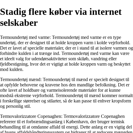
Stadig flere køber via internet
selskaber
Termoundertøj med varme: Termoundertøj med varme er en type
undertøj, der er designet til at holde kroppen varm i kolde vejrforhold.
Det er lavet af specielle materialer, der er i stand til at isolere varmen og
forhindre kulden i at trænge ind. Termoundertøj med varme kan være
et ideelt valg for udendørsaktiviteter som skiløb, vandring eller
fjeldbestigning, hvor det er vigtigt at holde kroppen varm og beskyttet
mod kulden.
Termoundertøj mænd: Termoundertøj til mænd er specielt designet til
at opfylde behovene og kravene hos den mandlige befolkning. Det er
ofte lavet af holdbare og varmeisolerende materialer for at kunne
modstå ekstreme vejrforhold. Termoundertøj til mænd kommer normalt
i forskellige størrelser og stilarter, så de kan passe til enhver kropsform
og personlig stil.
Termovalorizzatore Copenaghen: Termovalorizzatore Copenaghen
refererer til et forbrændingsanlæg i København, der bruger termisk
behandling til at omdanne affald til energi. Dette anlæg er en vigtig del
af byens affaldshåndteringssystem og bidrager til at reducere mængden