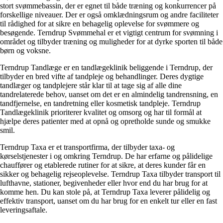
stort svømmebassin, der er egnet til både træning og konkurrencer på
forskellige niveauer. Der er også omklædningsrum og andre faciliteter
til rådighed for at sikre en behagelig oplevelse for svømmere og
besøgende. Terndrup Svømmehal er et vigtigt centrum for svømning i
området og tilbyder træning og muligheder for at dyrke sporten til både
børn og voksne.
Terndrup Tandlæge er en tandlægeklinik beliggende i Terndrup, der
tilbyder en bred vifte af tandpleje og behandlinger. Deres dygtige
tandlæger og tandplejere står klar til at tage sig af alle dine
tandrelaterede behov, uanset om det er en almindelig tandrensning, en
tandfjernelse, en tandretning eller kosmetisk tandpleje. Terndrup
Tandlægeklinik prioriterer kvalitet og omsorg og har til formål at
hjælpe deres patienter med at opnå og opretholde sunde og smukke
smil.
Terndrup Taxa er et transportfirma, der tilbyder taxa- og
kørselstjenester i og omkring Terndrup. De har erfarne og pålidelige
chauffører og etablerede rutiner for at sikre, at deres kunder får en
sikker og behagelig rejseoplevelse. Terndrup Taxa tilbyder transport til
lufthavne, stationer, begivenheder eller hvor end du har brug for at
komme hen. Du kan stole på, at Terndrup Taxa leverer pålidelig og
effektiv transport, uanset om du har brug for en enkelt tur eller en fast
leveringsaftale.