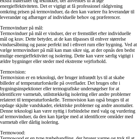
ekstra materialer og teknikker, der anvendes til at øge
energieffektiviteten. Det er vigtigt at få professionel rådgivning
omkring prisen på termovinduer, da den kan variere fra leverandør til
leverandør og afhænger af individuelle behov og præferencer.
Termovinduer på mål:
Termovinduer på mål er vinduer, der er fremstillet efter individuelle
mål og krav. Dette betyder, at de kan tilpasses til enhver størrelse
vinduesåbning og passe perfekt ind i ethvert rum eller bygning. Ved at
vælge termovinduer på mål kan man sikre sig, at der opnås den bedst
mulige energieffektivitet og isolering. Dette kan være særlig vigtigt i
ældre bygninger eller steder med ekstreme vejrforhold.
Termovision:
Termovision er en teknologi, der bruger infrarødt lys til at skabe
billeder af temperaturforskelle på overflader. Det bruges ofte i
bygningsinspektioner eller termografiske undersøgelser for at
identificere varmetab, utilstrækkelig isolering eller andre problemer
relateret til temperaturforskelle. Termovision kan også bruges til at
opdage skjulte vandskader, elektriske problemer og andre anomalier.
Denne teknologi kan være nyttig i forbindelse med valg og vurdering
af termovinduer, da den kan hjælpe med at identificere områder med
varmetab eller dårlig isolering.
Termowood:
Termowood er en type træbehandling, der bruger varme og tryk til at