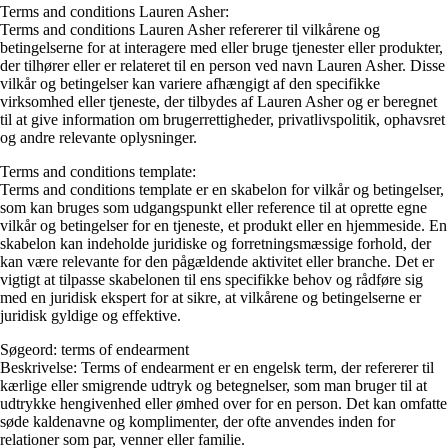
Terms and conditions Lauren Asher:
Terms and conditions Lauren Asher refererer til vilkårene og
betingelserne for at interagere med eller bruge tjenester eller produkter,
der tilhører eller er relateret til en person ved navn Lauren Asher. Disse
vilkår og betingelser kan variere afhængigt af den specifikke
virksomhed eller tjeneste, der tilbydes af Lauren Asher og er beregnet
til at give information om brugerrettigheder, privatlivspolitik, ophavsret
og andre relevante oplysninger.
Terms and conditions template:
Terms and conditions template er en skabelon for vilkår og betingelser,
som kan bruges som udgangspunkt eller reference til at oprette egne
vilkår og betingelser for en tjeneste, et produkt eller en hjemmeside. En
skabelon kan indeholde juridiske og forretningsmæssige forhold, der
kan være relevante for den pågældende aktivitet eller branche. Det er
vigtigt at tilpasse skabelonen til ens specifikke behov og rådføre sig
med en juridisk ekspert for at sikre, at vilkårene og betingelserne er
juridisk gyldige og effektive.
Søgeord: terms of endearment
Beskrivelse: Terms of endearment er en engelsk term, der refererer til
kærlige eller smigrende udtryk og betegnelser, som man bruger til at
udtrykke hengivenhed eller ømhed over for en person. Det kan omfatte
søde kaldenavne og komplimenter, der ofte anvendes inden for
relationer som par, venner eller familie.