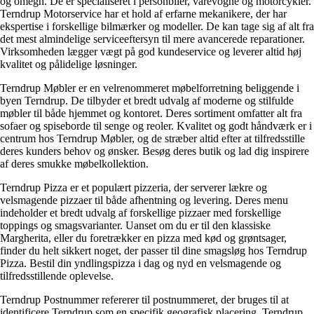
og omegn. De er specialiseret i personbiler, varevogne og motorcykler.
Terndrup Motorservice har et hold af erfarne mekanikere, der har
ekspertise i forskellige bilmærker og modeller. De kan tage sig af alt fra
det mest almindelige serviceeftersyn til mere avancerede reparationer.
Virksomheden lægger vægt på god kundeservice og leverer altid høj
kvalitet og pålidelige løsninger.
Terndrup Møbler er en velrenommeret møbelforretning beliggende i
byen Terndrup. De tilbyder et bredt udvalg af moderne og stilfulde
møbler til både hjemmet og kontoret. Deres sortiment omfatter alt fra
sofaer og spiseborde til senge og reoler. Kvalitet og godt håndværk er i
centrum hos Terndrup Møbler, og de stræber altid efter at tilfredsstille
deres kunders behov og ønsker. Besøg deres butik og lad dig inspirere
af deres smukke møbelkollektion.
Terndrup Pizza er et populært pizzeria, der serverer lækre og
velsmagende pizzaer til både afhentning og levering. Deres menu
indeholder et bredt udvalg af forskellige pizzaer med forskellige
toppings og smagsvarianter. Uanset om du er til den klassiske
Margherita, eller du foretrækker en pizza med kød og grøntsager,
finder du helt sikkert noget, der passer til dine smagsløg hos Terndrup
Pizza. Bestil din yndlingspizza i dag og nyd en velsmagende og
tilfredsstillende oplevelse.
Terndrup Postnummer refererer til postnummeret, der bruges til at
identificere Terndrup som en specifik geografisk placering. Terndrup