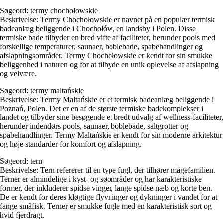
Søgeord: termy chochołowskie
Beskrivelse: Termy Chochołowskie er navnet på en populær termisk
badeanlæg beliggende i Chochołów, en landsby i Polen. Disse
termiske bade tilbyder en bred vifte af faciliteter, herunder pools med
forskellige temperaturer, saunaer, boblebade, spabehandlinger og
afslapningsområder. Termy Chochołowskie er kendt for sin smukke
beliggenhed i naturen og for at tilbyde en unik oplevelse af afslapning
og velvære.
Søgeord: termy maltańskie
Beskrivelse: Termy Maltańskie er et termisk badeanlæg beliggende i
Poznań, Polen. Det er en af de største termiske badekomplekser i
landet og tilbyder sine besøgende et bredt udvalg af wellness-faciliteter,
herunder indendørs pools, saunaer, boblebade, saltgrotter og
spabehandlinger. Termy Maltańskie er kendt for sin moderne arkitektur
og høje standarder for komfort og afslapning.
Søgeord: tern
Beskrivelse: Tern refererer til en type fugl, der tilhører mågefamilien.
Terner er almindelige i kyst- og søområder og har karakteristiske
former, der inkluderer spidse vinger, lange spidse næb og korte ben.
De er kendt for deres kløgtige flyvninger og dykninger i vandet for at
fange småfisk. Terner er smukke fugle med en karakteristisk sort og
hvid fjerdragt.