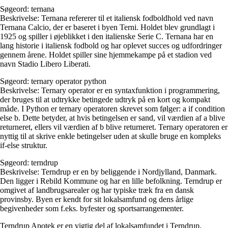
Søgeord: ternana
Beskrivelse: Ternana refererer til et italiensk fodboldhold ved navn
Ternana Calcio, der er baseret i byen Terni. Holdet blev grundlagt i
1925 og spiller i øjeblikket i den italienske Serie C. Ternana har en
lang historie i italiensk fodbold og har oplevet succes og udfordringer
gennem årene. Holdet spiller sine hjemmekampe på et stadion ved
navn Stadio Libero Liberati.
Søgeord: ternary operator python
Beskrivelse: Ternary operator er en syntaxfunktion i programmering,
der bruges til at udtrykke betingede udtryk på en kort og kompakt
måde. I Python er ternary operatoren skrevet som følger: a if condition
else b. Dette betyder, at hvis betingelsen er sand, vil værdien af a blive
returneret, ellers vil værdien af b blive returneret. Ternary operatoren er
nyttig til at skrive enkle betingelser uden at skulle bruge en kompleks
if-else struktur.
Søgeord: terndrup
Beskrivelse: Terndrup er en by beliggende i Nordjylland, Danmark.
Den ligger i Rebild Kommune og har en lille befolkning. Terndrup er
omgivet af landbrugsarealer og har typiske træk fra en dansk
provinsby. Byen er kendt for sit lokalsamfund og dens årlige
begivenheder som f.eks. byfester og sportsarrangementer.
Terndrup Apotek er en vigtig del af lokalsamfundet i Terndrup.