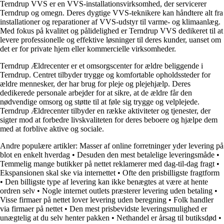
Terndrup VVS er en VVS-installationsvirksomhed, der servicerer
Terndrup og omegn. Deres dygtige VVS-teknikere kan håndtere alt fra
installationer og reparationer af VVS-udstyr til varme- og klimaanlæg.
Med fokus på kvalitet og pålidelighed er Terndrup VVS dedikeret til at
levere professionelle og effektive løsninger til deres kunder, uanset om
det er for private hjem eller kommercielle virksomheder.
Terndrup Ældrecenter er et omsorgscenter for ældre beliggende i
Terndrup. Centret tilbyder trygge og komfortable opholdssteder for
ældre mennesker, der har brug for pleje og plejehjælp. Deres
dedikerede personale arbejder for at sikre, at de ældre får den
nødvendige omsorg og støtte til at føle sig trygge og velplejede.
Terndrup Ældrecenter tilbyder en række aktiviteter og tjenester, der
sigter mod at forbedre livskvaliteten for deres beboere og hjælpe dem
med at forblive aktive og sociale.
Andre populære artikler:
Masser af online forretninger yder levering på
blot en enkelt hverdag
•
Desuden den mest betalelige leveringsmåde
•
Temmelig mange butikker på nettet reklamerer med dag-til-dag fragt
•
Ekspansionen skal ske via internettet
•
Ofte den prisbilligste fragtform
•
Den billigste type af levering kan ikke benægtes at være at hente
ordren selv
•
Nogle internet outlets præsterer levering uden betaling
•
Visse firmaer på nettet lover levering uden beregning
•
Folk handler
via firmaer på nettet
•
Den mest prisbevidste leveringsmulighed er
unægtelig at du selv henter pakken
•
Nethandel er årsag til butiksdød
•