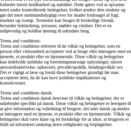
forbedre træets holdbarhed og stabilitet. Dette gøres ved at opvarme
træet under kontrollerede betingelser, hvilket ændrer dets struktur og
gør det mere modstandsdygtigt over for skader forårsaget af fugt,
insekter og svamp. Termotræ kan bruges til forskellige formål,
herunder beklædning, terrasser, møbler og vinduer. Det er en
miljøvenlig og holdbar løsning til udendørs brug.
Terms and conditions:
Terms and conditions refererer til de vilkår og betingelser, som en
person eller virksomhed accepterer ved at bruge eller interagere med en
tjeneste, et produkt eller en hjemmeside. Disse vilkår og betingelser
kan indeholde juridiske og forretningsmæssige oplysninger, såsom
ansvarsfraskrivelse, ophavsret, privatlivspolitik, betalingsvilkår osv.
Det er vigtigt at læse og forstå disse betingelser grundigt før man
accepterer dem, da de kan have juridiske implikationer og
konsekvenser.
Terms and conditions dansk:
Terms and conditions dansk henviser til vilkår og betingelser, der er
udarbejdet specifikt på dansk. Disse vilkår og betingelser er beregnet til
at give information og vejledning til brugere, der taler dansk og ønsker
at interagere med en tjeneste, et produkt eller en hjemmeside. Vilkår og
betingelser skal være klare og let forståelige for at sikre, at brugeren er
fuldt ud informeret omkring deres rettigheder og forpligtelser.