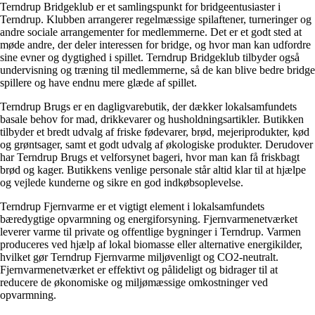
Terndrup Bridgeklub er et samlingspunkt for bridgeentusiaster i
Terndrup. Klubben arrangerer regelmæssige spilaftener, turneringer og
andre sociale arrangementer for medlemmerne. Det er et godt sted at
møde andre, der deler interessen for bridge, og hvor man kan udfordre
sine evner og dygtighed i spillet. Terndrup Bridgeklub tilbyder også
undervisning og træning til medlemmerne, så de kan blive bedre bridge
spillere og have endnu mere glæde af spillet.
Terndrup Brugs er en dagligvarebutik, der dækker lokalsamfundets
basale behov for mad, drikkevarer og husholdningsartikler. Butikken
tilbyder et bredt udvalg af friske fødevarer, brød, mejeriprodukter, kød
og grøntsager, samt et godt udvalg af økologiske produkter. Derudover
har Terndrup Brugs et velforsynet bageri, hvor man kan få friskbagt
brød og kager. Butikkens venlige personale står altid klar til at hjælpe
og vejlede kunderne og sikre en god indkøbsoplevelse.
Terndrup Fjernvarme er et vigtigt element i lokalsamfundets
bæredygtige opvarmning og energiforsyning. Fjernvarmenetværket
leverer varme til private og offentlige bygninger i Terndrup. Varmen
produceres ved hjælp af lokal biomasse eller alternative energikilder,
hvilket gør Terndrup Fjernvarme miljøvenligt og CO2-neutralt.
Fjernvarmenetværket er effektivt og pålideligt og bidrager til at
reducere de økonomiske og miljømæssige omkostninger ved
opvarmning.