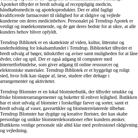
Apoteket tilbyder et bredt udvalg af receptpligtig medicin,
håndkøbsmedicin og apoteksprodukter. Der er altid fagligt
kvalificerede farmaceuter til rådighed for at rådgive og vejlede
kunderne om deres medicinbehov. Personalet på Terndrup Apotek er
venligt og imødekommende, og de gør deres bedste for at sikre, at alle
kunders behov bliver opfyldt.
Terndrup Bibliotek er en skattekiste af viden, kultur, litteratur og
underholdning for lokalsamfundet i Terndrup. Biblioteket tilbyder et
bredt udvalg af bøger, tidsskrifter og aviser samt muligheden for at låne
dvder, cder og spil. Der er også adgang til computere med
internetforbindelse, som giver adgang til online ressourcer og
elektroniske materialer. Terndrup Bibliotek er et hyggeligt og roligt
sted, hvor folk kan slappe af, læse, studere eller deltage i
arrangementer og aktiviteter.
Terndrup Blomster er en lokal blomsterbutik, der tilbyder smukke og
friske blomsterarrangementer og buketter til enhver lejlighed. Butikken
har et stort udvalg af blomster i forskellige farver og sorter, samt et
bredt udvalg af vaser, gaveartikler og blomsterrelaterede tilbehør.
Terndrup Blomster har dygtige og kreative florister, der kan skabe
personlige og unikke blomsterdekorationer efter kundens ønsker.
Butikkens venlige personale står altid klar med professionel rådgivning
og vejledning.