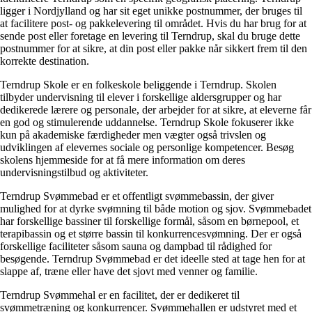
ligger i Nordjylland og har sit eget unikke postnummer, der bruges til
at facilitere post- og pakkelevering til området. Hvis du har brug for at
sende post eller foretage en levering til Terndrup, skal du bruge dette
postnummer for at sikre, at din post eller pakke når sikkert frem til den
korrekte destination.
Terndrup Skole er en folkeskole beliggende i Terndrup. Skolen
tilbyder undervisning til elever i forskellige aldersgrupper og har
dedikerede lærere og personale, der arbejder for at sikre, at eleverne får
en god og stimulerende uddannelse. Terndrup Skole fokuserer ikke
kun på akademiske færdigheder men vægter også trivslen og
udviklingen af ​​elevernes sociale og personlige kompetencer. Besøg
skolens hjemmeside for at få mere information om deres
undervisningstilbud og aktiviteter.
Terndrup Svømmebad er et offentligt svømmebassin, der giver
mulighed for at dyrke svømning til både motion og sjov. Svømmebadet
har forskellige bassiner til forskellige formål, såsom en børnepool, et
terapibassin og et større bassin til konkurrencesvømning. Der er også
forskellige faciliteter såsom sauna og dampbad til rådighed for
besøgende. Terndrup Svømmebad er det ideelle sted at tage hen for at
slappe af, træne eller have det sjovt med venner og familie.
Terndrup Svømmehal er en facilitet, der er dedikeret til
svømmetræning og konkurrencer. Svømmehallen er udstyret med et