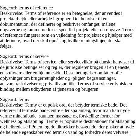
Søgeord: terms of reference
Beskrivelse: Terms of reference er en betegnelse, der anvendes i
projektarbejde eller arbejde i grupper. Det henviser til en
dokumentation, der definerer og beskriver omfanget, målene,
opgaverne og rammerne for et specifikt projekt eller en opgave. Terms
of reference fungerer som en vejledning for projektet og hjælper med
at definere, hvad der skal opnås og hvilke retningslinjer, der skal
følges.
Søgeord: terms of service
Beskrivelse: Terms of service, eller servicevilkår på dansk, henviser til
de juridiske betingelser og regler, der regulerer brugen af en tjeneste,
en software eller en hjemmeside. Disse betingelser omfatter ofte
oplysninger om brugerrettigheder og -pligter, begrænsninger,
ansvarsfraskrivelser og privatlivspolitik. Terms of service er typisk en
binding mellem udbyderen af tjenesten og brugeren.
Søgeord: termy
Beskrivelse: Termy er et polsk ord, der betyder termiske bade. Det
refererer til termiske badecentre eller spa-anlæg, hvor man kan nyde
varme mineralbade, saunaer, massage og forskellige former for
wellness og afslapning. Termy er populære destinationer for afslapning
og helbredelse i Polen, og de tiltrækker besøgende, der ønsker at nyde
de helende egenskaber ved termisk vand og forbedre deres velvære.