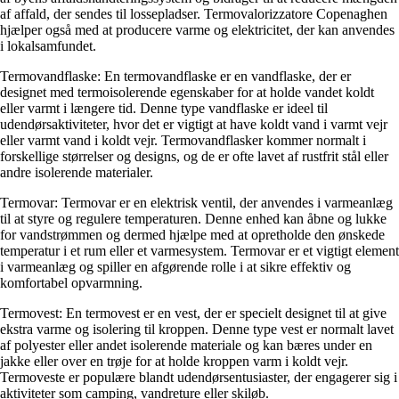
af affald, der sendes til lossepladser. Termovalorizzatore Copenaghen
hjælper også med at producere varme og elektricitet, der kan anvendes
i lokalsamfundet.
Termovandflaske: En termovandflaske er en vandflaske, der er
designet med termoisolerende egenskaber for at holde vandet koldt
eller varmt i længere tid. Denne type vandflaske er ideel til
udendørsaktiviteter, hvor det er vigtigt at have koldt vand i varmt vejr
eller varmt vand i koldt vejr. Termovandflasker kommer normalt i
forskellige størrelser og designs, og de er ofte lavet af rustfrit stål eller
andre isolerende materialer.
Termovar: Termovar er en elektrisk ventil, der anvendes i varmeanlæg
til at styre og regulere temperaturen. Denne enhed kan åbne og lukke
for vandstrømmen og dermed hjælpe med at opretholde den ønskede
temperatur i et rum eller et varmesystem. Termovar er et vigtigt element
i varmeanlæg og spiller en afgørende rolle i at sikre effektiv og
komfortabel opvarmning.
Termovest: En termovest er en vest, der er specielt designet til at give
ekstra varme og isolering til kroppen. Denne type vest er normalt lavet
af polyester eller andet isolerende materiale og kan bæres under en
jakke eller over en trøje for at holde kroppen varm i koldt vejr.
Termoveste er populære blandt udendørsentusiaster, der engagerer sig i
aktiviteter som camping, vandreture eller skiløb.