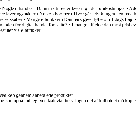
•
Nogle e-handler i Danmark tilbyder levering uden omkostninger
•
Ads
lere leveringsmåder
•
Netkøb boomer
•
Hvor går udviklingen hen med ha
ne selskaber
•
Mange e-butikker i Danmark giver løfte om 1 dags fragt
 inden for digital handel fortsætte?
•
I mange tilfælde den mest prisbev
stiller via e-butikker
 ved køb gennem anbefalede produkter.
og kan opnå indtægt ved køb via links. Ingen del af indholdet må kopiere