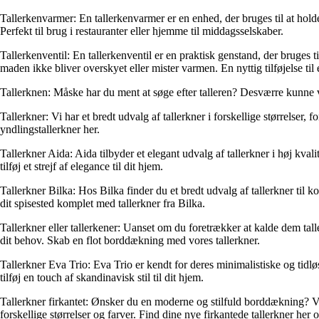
Tallerkenvarmer: En tallerkenvarmer er en enhed, der bruges til at hol
Perfekt til brug i restauranter eller hjemme til middagsselskaber.
Tallerkenventil: En tallerkenventil er en praktisk genstand, der bruges t
maden ikke bliver overskyet eller mister varmen. En nyttig tilføjelse ti
Tallerknen: Måske har du ment at søge efter talleren? Desværre kunne 
Tallerkner: Vi har et bredt udvalg af tallerkner i forskellige størrelser,
yndlingstallerkner her.
Tallerkner Aida: Aida tilbyder et elegant udvalg af tallerkner i høj kval
tilføj et strejf af elegance til dit hjem.
Tallerkner Bilka: Hos Bilka finder du et bredt udvalg af tallerkner til k
dit spisested komplet med tallerkner fra Bilka.
Tallerkner eller tallerkener: Uanset om du foretrækker at kalde dem talle
dit behov. Skab en flot borddækning med vores tallerkner.
Tallerkner Eva Trio: Eva Trio er kendt for deres minimalistiske og tidl
tilføj en touch af skandinavisk stil til dit hjem.
Tallerkner firkantet: Ønsker du en moderne og stilfuld borddækning? Vælg 
forskellige størrelser og farver. Find dine nye firkantede tallerkner her