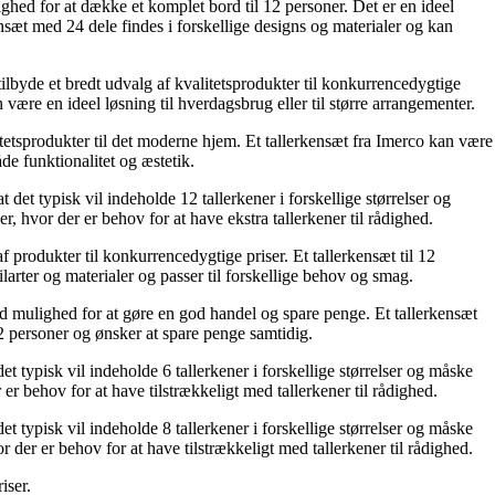
ighed for at dække et komplet bord til 12 personer. Det er en ideel
ensæt med 24 dele findes i forskellige designs og materialer og kan
lbyde et bredt udvalg af kvalitetsprodukter til konkurrencedygtige
være en ideel løsning til hverdagsbrug eller til større arrangementer.
itetsprodukter til det moderne hjem. Et tallerkensæt fra Imerco kan være
de funktionalitet og æstetik.
t det typisk vil indeholde 12 tallerkener i forskellige størrelser og
er, hvor der er behov for at have ekstra tallerkener til rådighed.
f produkter til konkurrencedygtige priser. Et tallerkensæt til 12
arter og materialer og passer til forskellige behov og smag.
 god mulighed for at gøre en god handel og spare penge. Et tallerkensæt
12 personer og ønsker at spare penge samtidig.
det typisk vil indeholde 6 tallerkener i forskellige størrelser og måske
r er behov for at have tilstrækkeligt med tallerkener til rådighed.
det typisk vil indeholde 8 tallerkener i forskellige størrelser og måske
or der er behov for at have tilstrækkeligt med tallerkener til rådighed.
iser.