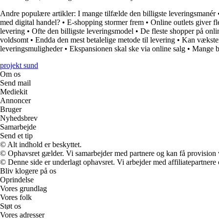
Andre populære artikler:
I mange tilfælde den billigste leveringsmanér
med digital handel?
•
E-shopping stormer frem
•
Online outlets giver f
levering
•
Ofte den billigste leveringsmodel
•
De fleste shopper på onli
voldsomt
•
Endda den mest betalelige metode til levering
•
Kan væksten
leveringsmuligheder
•
Ekspansionen skal ske via online salg
•
Mange be
projekt sund
Om os
Send mail
Mediekit
Annoncer
Bruger
Nyhedsbrev
Samarbejde
Send et tip
© Alt indhold er beskyttet.
© Ophavsret gælder. Vi samarbejder med partnere og kan få provision
© Denne side er underlagt ophavsret. Vi arbejder med affiliatepartnere 
Bliv klogere på os
Oprindelse
Vores grundlag
Vores folk
Støt os
Vores adresser