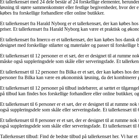
Et tallerkensæt med 24 dele består af 24 forskellige elementer, herunder
løsning til større sammenkomster eller festlige begivenheder, hvor der er
købes fra forskellige forhandlere eller online butikker.
Et tallerkensæt fra Harald Nyborg er et tallerkensæt, der kan købes ho
priser. Et tallerkensæt fra Harald Nyborg kan være et praktisk og økono
Et tallerkensæt fra Imerco er et tallerkensæt, der kan købes hos dansk d
designet med forskellige stilarter og materialer og passer til forskelli
Et tallerkensæt til 12 personer er et sæt, der er designet til at rumme nok
måske også suppleringsdele som skåle eller serveringsfade. Et tallerkensæt 
Et tallerkensæt til 12 personer fra Bilka er et sæt, der kan købes hos de
personer fra Bilka kan være en økonomisk løsning, da det kombinerer god
Et tallerkensæt til 12 personer på tilbud indebærer, at sættet er tilgæng
på tilbud kan findes hos forskellige forhandlere eller online butikker, 
Et tallerkensæt til 6 personer er et sæt, der er designet til at rumme nok 
også suppleringsdele som skåle eller serveringsfade. Et tallerkensæt til 6
Et tallerkensæt til 8 personer er et sæt, der er designet til at rumme nok 
også suppleringsdele som skåle eller serveringsfade. Et tallerkensæt til 8
Tallerkensæt tilbud: Find de bedste tilbud på tallerkensæt her. Vi har et s