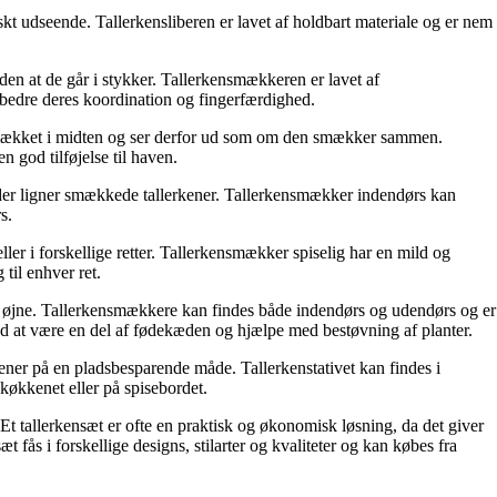
friskt udseende. Tallerkensliberen er lavet af holdbart materiale og er nem
den at de går i stykker. Tallerkensmækkeren er lavet af
rbedre deres koordination og fingerfærdighed.
et smækket i midten og ser derfor ud som om den smækker sammen.
 god tilføjelse til haven.
, der ligner smækkede tallerkener. Tallerkensmækker indendørs kan
s.
ler i forskellige retter. Tallerkensmækker spiselig har en mild og
 til enhver ret.
ore øjne. Tallerkensmækkere kan findes både indendørs og udendørs og er
ed at være en del af fødekæden og hjælpe med bestøvning af planter.
lerkener på en pladsbesparende måde. Tallerkenstativet kan findes i
i køkkenet eller på spisebordet.
 Et tallerkensæt er ofte en praktisk og økonomisk løsning, da det giver
æt fås i forskellige designs, stilarter og kvaliteter og kan købes fra