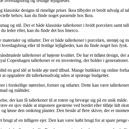
de hverdagsbrug og festlige lejligheder.
assiske designs til rimelige priser. Ikea tilbyder et bredt udvalg af tall
pecielle behov, kan du finde noget passende hos Ikea.
 smag og stil. Der er både klassiske tallerkener i hvidt porcelæn samt ta
du leder efter, kan du finde det hos Imerco.
e materialer og stilarter. Der er både tallerkener i porcelæn, stentøj og m
l hverdagsbrug eller til festlige lejligheder, kan du finde noget hos Jysk.
dmalede tallerkener af højeste kvalitet. De har et tidløst design, der a
Royal Copenhagen tallerkener er en investering, der holder i generationer.
t altid en god idé at holde øje med tilbud. Mange butikker og online forh
or at opgradere dit tallerkenudvalg uden at sprænge budgettet.
er i forskellige størrelser, former og stilarter. Dette kan være tallerkener,
 mad og måltider.
se, der kan få tallerkener til at rotere og bevæge sig på en unik måd
ære en sjov måde at imponere gæsterne ved bordet eller tilføje lidt ekst
 og løsne den omkring planter. Den består af flere skiver, der er montere
et brugt af en tidligere ejer. Den kan være købt brugt for at spare penge