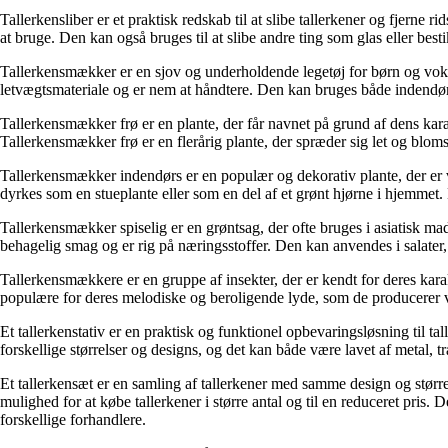
Tallerkensliber er et praktisk redskab til at slibe tallerkener og fjerne 
at bruge. Den kan også bruges til at slibe andre ting som glas eller bestik
Tallerkensmækker er en sjov og underholdende legetøj for børn og voksn
letvægtsmateriale og er nem at håndtere. Den kan bruges både indendør
Tallerkensmækker frø er en plante, der får navnet på grund af dens kar
Tallerkensmækker frø er en flerårig plante, der spræder sig let og blom
Tallerkensmækker indendørs er en populær og dekorativ plante, der er 
dyrkes som en stueplante eller som en del af et grønt hjørne i hjemmet. 
Tallerkensmækker spiselig er en grøntsag, der ofte bruges i asiatisk mad
behagelig smag og er rig på næringsstoffer. Den kan anvendes i salater, su
Tallerkensmækkere er en gruppe af insekter, der er kendt for deres kar
populære for deres melodiske og beroligende lyde, som de producerer ve
Et tallerkenstativ er en praktisk og funktionel opbevaringsløsning til tal
forskellige størrelser og designs, og det kan både være lavet af metal, træ
Et tallerkensæt er en samling af tallerkener med samme design og størrel
mulighed for at købe tallerkener i større antal og til en reduceret pris. D
forskellige forhandlere.