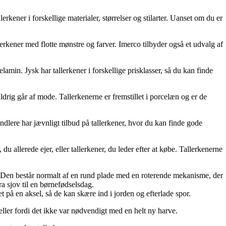
erkener i forskellige materialer, størrelser og stilarter. Uanset om du er
llerkener med flotte mønstre og farver. Imerco tilbyder også et udvalg af
elamin. Jysk har tallerkener i forskellige prisklasser, så du kan finde
ldrig går af mode. Tallerkenerne er fremstillet i porcelæn og er de
andlere har jævnligt tilbud på tallerkener, hvor du kan finde gode
 du allerede ejer, eller tallerkener, du leder efter at købe. Tallerkenerne
e. Den består normalt af en rund plade med en roterende mekanisme, der
ra sjov til en børnefødselsdag.
t på en aksel, så de kan skære ind i jorden og efterlade spor.
 eller fordi det ikke var nødvendigt med en helt ny harve.