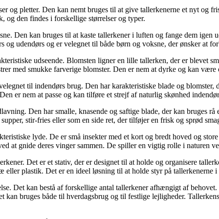
ridser og pletter. Den kan nemt bruges til at give tallerkenerne et nyt og 
, og den findes i forskellige størrelser og typer.
e. Den kan bruges til at kaste tallerkener i luften og fange dem igen u
s og udendørs og er velegnet til både børn og voksne, der ønsker at fo
akteristiske udseende. Blomsten ligner en lille tallerken, der er blev
strer med smukke farverige blomster. Den er nem at dyrke og kan være en
velegnet til indendørs brug. Den har karakteristiske blade og blomster
Den er nem at passe og kan tilføre et strejf af naturlig skønhed indendør
lavning. Den har smalle, knasende og saftige blade, der kan bruges rå el
pper, stir-fries eller som en side ret, der tilføjer en frisk og sprød smag
akteristiske lyde. De er små insekter med et kort og bredt hoved og st
d at gnide deres vinger sammen. De spiller en vigtig rolle i naturen v
lerkener. Det er et stativ, der er designet til at holde og organisere tal
 eller plastik. Det er en ideel løsning til at holde styr på tallerkenerne 
se. Det kan bestå af forskellige antal tallerkener afhængigt af behovet.
et kan bruges både til hverdagsbrug og til festlige lejligheder. Tallerkens