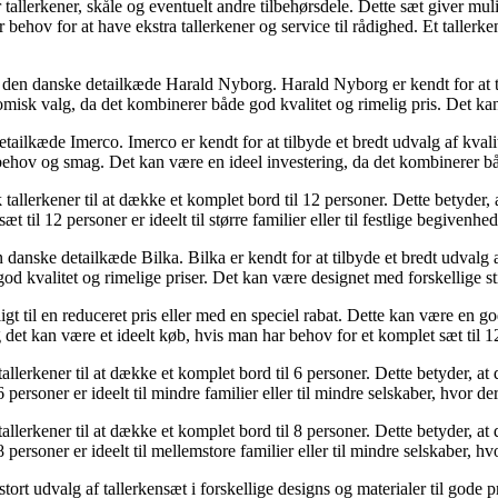
 tallerkener, skåle og eventuelt andre tilbehørsdele. Dette sæt giver mul
 behov for at have ekstra tallerkener og service til rådighed. Et tallerk
s den danske detailkæde Harald Nyborg. Harald Nyborg er kendt for at ti
misk valg, da det kombinerer både god kvalitet og rimelig pris. Det kan 
etailkæde Imerco. Imerco er kendt for at tilbyde et bredt udvalg af kval
ge behov og smag. Det kan være en ideel investering, da det kombinerer bå
 tallerkener til at dække et komplet bord til 12 personer. Dette betyder, a
til 12 personer er ideelt til større familier eller til festlige begivenhed
n danske detailkæde Bilka. Bilka er kendt for at tilbyde et bredt udvalg a
 kvalitet og rimelige priser. Det kan være designet med forskellige stil
eligt til en reduceret pris eller med en speciel rabat. Dette kan være en
og det kan være et ideelt køb, hvis man har behov for et komplet sæt til 
tallerkener til at dække et komplet bord til 6 personer. Dette betyder, at 
 personer er ideelt til mindre familier eller til mindre selskaber, hvor de
tallerkener til at dække et komplet bord til 8 personer. Dette betyder, at 
 personer er ideelt til mellemstore familier eller til mindre selskaber, hv
tort udvalg af tallerkensæt i forskellige designs og materialer til gode pr