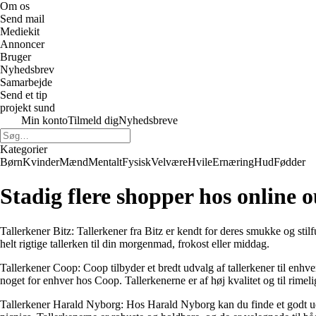
Om os
Send mail
Mediekit
Annoncer
Bruger
Nyhedsbrev
Samarbejde
Send et tip
projekt sund
Min konto
Tilmeld dig
Nyhedsbreve
Kategorier
Børn
Kvinder
Mænd
Mentalt
Fysisk
Velvære
Hvile
Ernæring
Hud
Fødder
Stadig flere shopper hos online o
Tallerkener Bitz:
Tallerkener fra Bitz er kendt for deres smukke og stilfu
helt rigtige tallerken til din morgenmad, frokost eller middag.
Tallerkener Coop:
Coop tilbyder et bredt udvalg af tallerkener til enhv
noget for enhver hos Coop. Tallerkenerne er af høj kvalitet og til rimelig
Tallerkener Harald Nyborg:
Hos Harald Nyborg kan du finde et godt udval