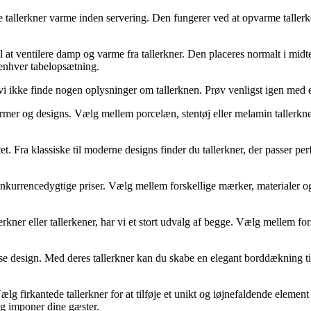
de tallerkner varme inden servering. Den fungerer ved at opvarme taller
il at ventilere damp og varme fra tallerkner. Den placeres normalt i midt
l enhver tabelopsætning.
vi ikke finde nogen oplysninger om tallerknen. Prøv venligst igen med 
 former og designs. Vælg mellem porcelæn, stentøj eller melamin tallerkner
itet. Fra klassiske til moderne designs finder du tallerkner, der passer 
onkurrencedygtige priser. Vælg mellem forskellige mærker, materialer og s
rkner eller tallerkener, har vi et stort udvalg af begge. Vælg mellem fors
øse design. Med deres tallerkner kan du skabe en elegant borddækning ti
firkantede tallerkner for at tilføje et unikt og iøjnefaldende element ti
 og imponer dine gæster.