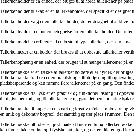
Tallerkenholder er en enhed, der bruges til at holde tallerkener på plads 
Tallerkenholder til skab er en tallerkenholder, der specifikt er designet t
Tallerkenholder væg er en tallerkenholder, der er designet til at blive m
Tallerkenhylde er en anden betegnelse for en tallerkenholder. Det referer
Tallerkenmodellen refererer til en bestemt type tallerken, der kan have e
Tallerkenneger er en holder, der bruges til at opbevare tallerkener vertik
Tallerkenophæng er en enhed, der bruges til at hænge tallerkener på en væ
Tallerkenrække er en række af tallerkenholdere eller hylder, der bruges
Tallerkenrække fra Ikea er en praktisk og stilfuld løsning til opbevarin
pladsbesparende og kan rumme flere tallerkener på én gang. Den findes i
Tallerkenrække fra Jysk er en praktisk og funktionel løsning til opbeva
til at give nem adgang til tallerkenerne og gøre det nemt at holde køkken
Tallerkenrække til bøger er en smart og kreativ måde at opbevare og vis
en unik og dekorativ bogreol, der samtidig sparer plads i rummet. Den fin
Tallerkenrække tilbud er en god måde at finde en billig tallerkenrække p
kan findes både online og i fysiske butikker, og det er altid en god idé 