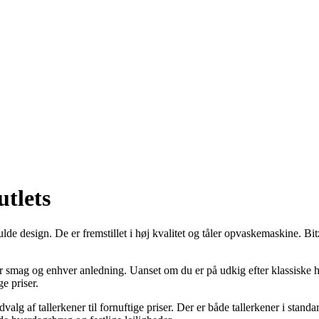
utlets
lde design. De er fremstillet i høj kvalitet og tåler opvaskemaskine. Bitz
er smag og enhver anledning. Uanset om du er på udkig efter klassiske hv
e priser.
g af tallerkener til fornuftige priser. Der er både tallerkener i standard