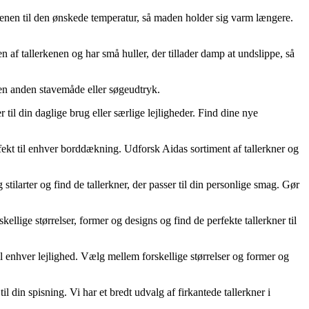
kenen til den ønskede temperatur, så maden holder sig varm længere.
en af tallerkenen og har små huller, der tillader damp at undslippe, så
en anden stavemåde eller søgeudtryk.
 til din daglige brug eller særlige lejligheder. Find dine nye
perfekt til enhver borddækning. Udforsk Aidas sortiment af tallerkner og
tilarter og find de tallerkner, der passer til din personlige smag. Gør
kellige størrelser, former og designs og find de perfekte tallerkner til
l enhver lejlighed. Vælg mellem forskellige størrelser og former og
l din spisning. Vi har et bredt udvalg af firkantede tallerkner i