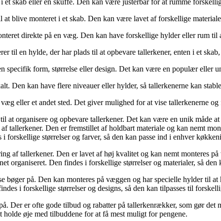
i et skab eller en skuffe. Den kan være justerbar for at rumme forskellige
il at blive monteret i et skab. Den kan være lavet af forskellige materiale
onteret direkte på en væg. Den kan have forskellige hylder eller rum til 
er til en hylde, der har plads til at opbevare tallerkener, enten i et ska
n specifik form, størrelse eller design. Det kan være en populær eller uni
alt. Den kan have flere niveauer eller hylder, så tallerkenerne kan stable
g eller et andet sted. Det giver mulighed for at vise tallerkenerne og fr
 til at organisere og opbevare tallerkener. Det kan være en unik måde at
g af tallerkener. Den er fremstillet af holdbart materiale og kan nemt mo
 forskellige størrelser og farver, så den kan passe ind i enhver køkken
ring af tallerkener. Den er lavet af høj kvalitet og kan nemt monteres p
et organiseret. Den findes i forskellige størrelser og materialer, så den 
e bøger på. Den kan monteres på væggen og har specielle hylder til at h
des i forskellige størrelser og designs, så den kan tilpasses til forskel
å. Der er ofte gode tilbud og rabatter på tallerkenrækker, som gør det mu
at holde øje med tilbuddene for at få mest muligt for pengene.