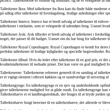
picnics. Tallerkenerne er robuste og holdbare, og de er velegnede til bå
Tallerkener Ikea:
Med tallerkener fra Ikea kan du finde både moderne og kl
på udkig efter tallerkener til hverdagsbrug, festlige anledninger eller s
Tallerkener Imerco:
Imerco har et bredt udvalg af tallerkener til enhver
tallerkener i melamin, som er velegnede til udendørs brug. Uanset hvad 
Tallerkener Jysk:
Jysk tilbyder et bredt udvalg af tallerkener i forskellig
noget, der passer til dit budget. Uanset om du har brug for tallerkener ti
Tallerkener Royal Copenhagen:
Royal Copenhagen er kendt for deres hån
perfekte tallerkener til festlige lejligheder og specielle begivenheder. 
Tallerkener tilbud:
Hvis du leder efter tallerkener til en god pris, er de
kvalitetstallerkener til nedsatte priser. Det kan være en god mulighed f
Tallerkenerne:
Tallerkenerne refererer generelt til en samling af tallerken
er et vigtigt element i ethvert køkken og er uundværlige til servering af
Tallerkengynge:
En tallerkengynge er en sjov og underholdende opfindel
giver tallerkenerne mulighed for at glide rundt. En tallerkengynge kan v
Tallerkenharve er et landbrugsredskab, der bruges til at bryde jorden op
Tallerkenharve brugt henviser til en tallerkenharve, der allerede er blev