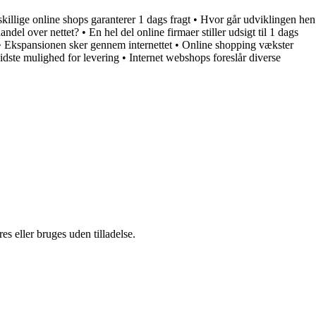
killige online shops garanterer 1 dags fragt
•
Hvor går udviklingen hen
ndel over nettet?
•
En hel del online firmaer stiller udsigt til 1 dags
•
Ekspansionen sker gennem internettet
•
Online shopping vækster
idste mulighed for levering
•
Internet webshops foreslår diverse
s eller bruges uden tilladelse.