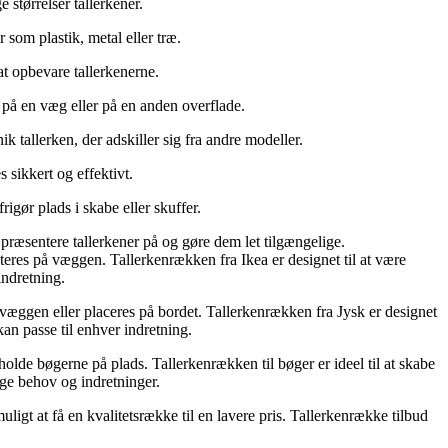
 størrelser tallerkener.
r som plastik, metal eller træ.
at opbevare tallerkenerne.
b, på en væg eller på en anden overflade.
k tallerken, der adskiller sig fra andre modeller.
s sikkert og effektivt.
igør plads i skabe eller skuffer.
 præsentere tallerkener på og gøre dem let tilgængelige.
nteres på væggen. Tallerkenrækken fra Ikea er designet til at være
indretning.
å væggen eller placeres på bordet. Tallerkenrækken fra Jysk er designet
kan passe til enhver indretning.
olde bøgerne på plads. Tallerkenrækken til bøger er ideel til at skabe
lige behov og indretninger.
ligt at få en kvalitetsrække til en lavere pris. Tallerkenrække tilbud