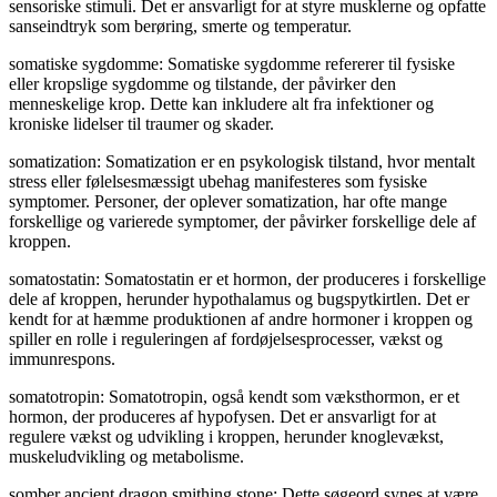
sensoriske stimuli. Det er ansvarligt for at styre musklerne og opfatte
sanseindtryk som berøring, smerte og temperatur.
somatiske sygdomme: Somatiske sygdomme refererer til fysiske
eller kropslige sygdomme og tilstande, der påvirker den
menneskelige krop. Dette kan inkludere alt fra infektioner og
kroniske lidelser til traumer og skader.
somatization: Somatization er en psykologisk tilstand, hvor mentalt
stress eller følelsesmæssigt ubehag manifesteres som fysiske
symptomer. Personer, der oplever somatization, har ofte mange
forskellige og varierede symptomer, der påvirker forskellige dele af
kroppen.
somatostatin: Somatostatin er et hormon, der produceres i forskellige
dele af kroppen, herunder hypothalamus og bugspytkirtlen. Det er
kendt for at hæmme produktionen af ​​andre hormoner i kroppen og
spiller en rolle i reguleringen af ​​fordøjelsesprocesser, vækst og
immunrespons.
somatotropin: Somatotropin, også kendt som væksthormon, er et
hormon, der produceres af hypofysen. Det er ansvarligt for at
regulere vækst og udvikling i kroppen, herunder knoglevækst,
muskeludvikling og metabolisme.
somber ancient dragon smithing stone: Dette søgeord synes at være