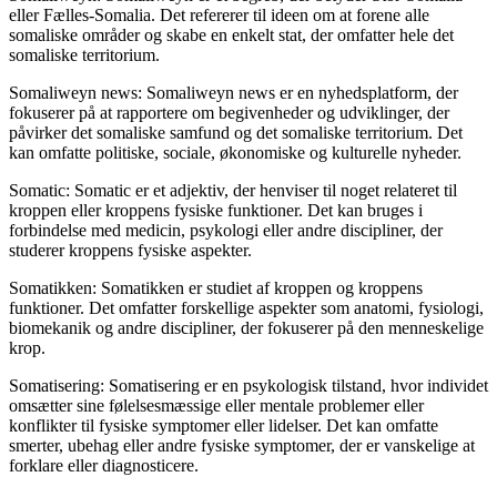
eller Fælles-Somalia. Det refererer til ideen om at forene alle
somaliske områder og skabe en enkelt stat, der omfatter hele det
somaliske territorium.
Somaliweyn news: Somaliweyn news er en nyhedsplatform, der
fokuserer på at rapportere om begivenheder og udviklinger, der
påvirker det somaliske samfund og det somaliske territorium. Det
kan omfatte politiske, sociale, økonomiske og kulturelle nyheder.
Somatic: Somatic er et adjektiv, der henviser til noget relateret til
kroppen eller kroppens fysiske funktioner. Det kan bruges i
forbindelse med medicin, psykologi eller andre discipliner, der
studerer kroppens fysiske aspekter.
Somatikken: Somatikken er studiet af kroppen og kroppens
funktioner. Det omfatter forskellige aspekter som anatomi, fysiologi,
biomekanik og andre discipliner, der fokuserer på den menneskelige
krop.
Somatisering: Somatisering er en psykologisk tilstand, hvor individet
omsætter sine følelsesmæssige eller mentale problemer eller
konflikter til fysiske symptomer eller lidelser. Det kan omfatte
smerter, ubehag eller andre fysiske symptomer, der er vanskelige at
forklare eller diagnosticere.