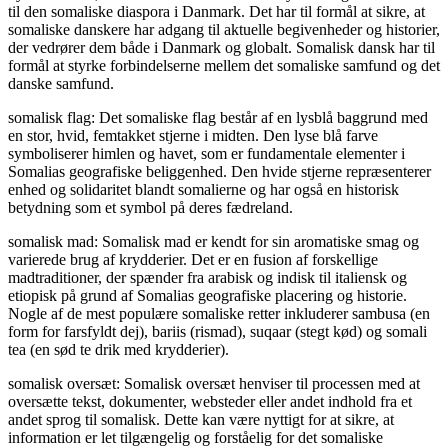
til den somaliske diaspora i Danmark. Det har til formål at sikre, at
somaliske danskere har adgang til aktuelle begivenheder og historier,
der vedrører dem både i Danmark og globalt. Somalisk dansk har til
formål at styrke forbindelserne mellem det somaliske samfund og det
danske samfund.
somalisk flag: Det somaliske flag består af en lysblå baggrund med
en stor, hvid, femtakket stjerne i midten. Den lyse blå farve
symboliserer himlen og havet, som er fundamentale elementer i
Somalias geografiske beliggenhed. Den hvide stjerne repræsenterer
enhed og solidaritet blandt somalierne og har også en historisk
betydning som et symbol på deres fædreland.
somalisk mad: Somalisk mad er kendt for sin aromatiske smag og
varierede brug af krydderier. Det er en fusion af forskellige
madtraditioner, der spænder fra arabisk og indisk til italiensk og
etiopisk på grund af Somalias geografiske placering og historie.
Nogle af de mest populære somaliske retter inkluderer sambusa (en
form for farsfyldt dej), bariis (rismad), suqaar (stegt kød) og somali
tea (en sød te drik med krydderier).
somalisk oversæt: Somalisk oversæt henviser til processen med at
oversætte tekst, dokumenter, websteder eller andet indhold fra et
andet sprog til somalisk. Dette kan være nyttigt for at sikre, at
information er let tilgængelig og forståelig for det somaliske