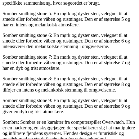
specifikke sammenhæng, hvor søgeordet er brugt.
Somber smithing stone 5: En mørk og dyster sten, velegnet til at
smede eller forbedre våben og rustninger. Den er af størrelse 5 og
har en intens og melankolsk atmosfære.
Somber smithing stone 6: En mørk og dyster sten, velegnet til at
smede eller forbedre våben og rustninger. Den er af størrelse 6 og
intensiverer den melankolske stemning i omgivelserne.
Somber smithing stone 7: En mørk og dyster sten, velegnet til at
smede eller forbedre våben og rustninger. Den er af størrelse 7 og
har en dyb og trist atmosfære.
Somber smithing stone 8: En mørk og dyster sten, velegnet til at
smede eller forbedre våben og rustninger. Den er af størrelse 8 og
tilføjer en intens og melankolsk stemning til omgivelserne.
Somber smithing stone 9: En mørk og dyster sten, velegnet til at
smede eller forbedre våben og rustninger. Den er af størrelse 9 og
giver en dyb og trist atmosfære.
Sombra: Sombra er en karakter fra computerspillet Overwatch. Hun
er en hacker og en skyggejæger, der specialiserer sig i at manipulere
og infiltrere fjendens systemer. Hendes design er futuristisk og
mystisk med en stærk fascination for cyber-teknologi.