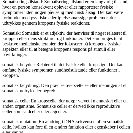
Somatiseringstilstand: Somatiseringstilstand er en langvarig tilstand,
hvor en person konsekvent oplever eller rapporterer fysiske
symptomer uden nogen påviselig medicinsk årsag. Det kan være
forbundet med psykiske eller følelsesmæssige problemer, der
udtrykkes gennem kroppens fysiske reaktioner.
Somatisk: Somatisk er et adjektiv, der henviser til noget relateret til
kroppen eller dens strukturer og funktioner. Det kan bruges til at
beskrive medicinske terapier, der fokuserer på kroppens fysiske
aspekter, eller til at betegne kroppens respons på stimuli eller
påvirkninger.
somatisk betyder: Relateret til det fysiske eller kropslige. Det kan
omfatte fysiske symptomer, sundhedstilstande eller funktioner i
kroppen.
somatisk betydning: Den præcise oversættelse eller meningen af et
somatisk udtryk eller begreb.
somatisk celle: En kropscelle, der udgør vævet i mennesket eller en
anden organisme. Somatiske celler er derved ikke reproduktive
celler som sædceller eller ægceller.
somatisk mutation: En ændring i DNA-sekvensen af en somatisk
celle, hvilket kan føre til en ændret funktion eller egenskaber i cellen
eller vævet.