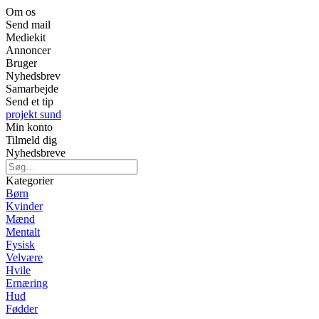
Om os
Send mail
Mediekit
Annoncer
Bruger
Nyhedsbrev
Samarbejde
Send et tip
projekt sund
Min konto
Tilmeld dig
Nyhedsbreve
Kategorier
Børn
Kvinder
Mænd
Mentalt
Fysisk
Velvære
Hvile
Ernæring
Hud
Fødder