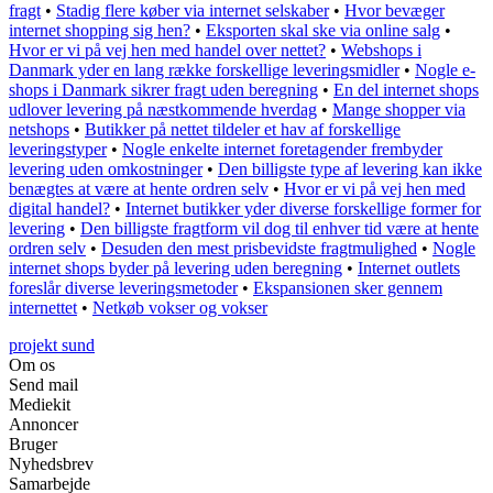
fragt
•
Stadig flere køber via internet selskaber
•
Hvor bevæger
internet shopping sig hen?
•
Eksporten skal ske via online salg
•
Hvor er vi på vej hen med handel over nettet?
•
Webshops i
Danmark yder en lang række forskellige leveringsmidler
•
Nogle e-
shops i Danmark sikrer fragt uden beregning
•
En del internet shops
udlover levering på næstkommende hverdag
•
Mange shopper via
netshops
•
Butikker på nettet tildeler et hav af forskellige
leveringstyper
•
Nogle enkelte internet foretagender frembyder
levering uden omkostninger
•
Den billigste type af levering kan ikke
benægtes at være at hente ordren selv
•
Hvor er vi på vej hen med
digital handel?
•
Internet butikker yder diverse forskellige former for
levering
•
Den billigste fragtform vil dog til enhver tid være at hente
ordren selv
•
Desuden den mest prisbevidste fragtmulighed
•
Nogle
internet shops byder på levering uden beregning
•
Internet outlets
foreslår diverse leveringsmetoder
•
Ekspansionen sker gennem
internettet
•
Netkøb vokser og vokser
projekt sund
Om os
Send mail
Mediekit
Annoncer
Bruger
Nyhedsbrev
Samarbejde