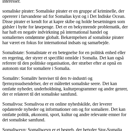
interesser.
somaliske pirater: Somaliske pirater er en gruppe af kriminelle, der
opererer i farvandene ud for Somalias kyst og i Det Indiske Ocean.
Disse pirater er kendt for at kapre skibe og holde besætningen som
gidsler i bytte for løsepenge. Det er en bekymrende problematik, der
har haft en negativ indvirkning på international handel og
somaliernes omdømme globalt. Bekæmpelsen af somaliske pirater
har været en fokus for international indsats og samarbejde.
Somalistate: Somalistate er en betegnelse for en politisk enhed eller
en regering, der styrer et specifikt område i Somalia. Det kan også
referere til den politiske organisation, der stræber efter at opnå en
autonom stat for somaliere i Somalia.
Somalitv: Somalitv henviser til den tv-industri og
fjernsynsudsendelser, der er målrettet somaliske seere. Det kan
omfatte nyheder, underholdning, kulturprogrammer og andre genrer,
der er relateret til det somaliske samfund.
Somalivoa: Somalivoa er en online nyhedskilde, der leverer
opdaterede nyheder og informationer om og for somaliere. Det kan
omfatte politik, økonomi, sport, kultur og andre relevante emner for
det somaliske samfund.
Somaliweyn: Somaliweyn er et begreb, der betyder Stor-Somalia