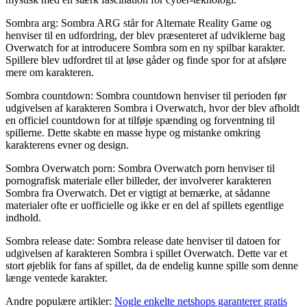
Sombra arg: Sombra ARG står for Alternate Reality Game og
henviser til en udfordring, der blev præsenteret af udviklerne bag
Overwatch for at introducere Sombra som en ny spilbar karakter.
Spillere blev udfordret til at løse gåder og finde spor for at afsløre
mere om karakteren.
Sombra countdown: Sombra countdown henviser til perioden før
udgivelsen af karakteren Sombra i Overwatch, hvor der blev afholdt
en officiel countdown for at tilføje spænding og forventning til
spillerne. Dette skabte en masse hype og mistanke omkring
karakterens evner og design.
Sombra Overwatch porn: Sombra Overwatch porn henviser til
pornografisk materiale eller billeder, der involverer karakteren
Sombra fra Overwatch. Det er vigtigt at bemærke, at sådanne
materialer ofte er uofficielle og ikke er en del af spillets egentlige
indhold.
Sombra release date: Sombra release date henviser til datoen for
udgivelsen af karakteren Sombra i spillet Overwatch. Dette var et
stort øjeblik for fans af spillet, da de endelig kunne spille som denne
længe ventede karakter.
Andre populære artikler:
Nogle enkelte netshops garanterer gratis