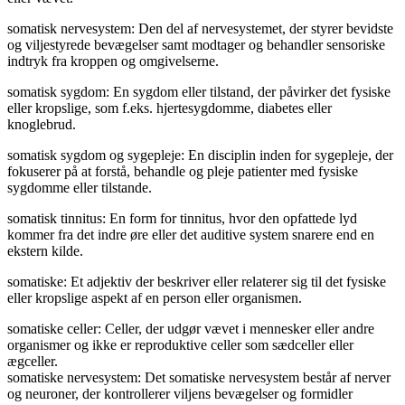
somatisk nervesystem: Den del af nervesystemet, der styrer bevidste
og viljestyrede bevægelser samt modtager og behandler sensoriske
indtryk fra kroppen og omgivelserne.
somatisk sygdom: En sygdom eller tilstand, der påvirker det fysiske
eller kropslige, som f.eks. hjertesygdomme, diabetes eller
knoglebrud.
somatisk sygdom og sygepleje: En disciplin inden for sygepleje, der
fokuserer på at forstå, behandle og pleje patienter med fysiske
sygdomme eller tilstande.
somatisk tinnitus: En form for tinnitus, hvor den opfattede lyd
kommer fra det indre øre eller det auditive system snarere end en
ekstern kilde.
somatiske: Et adjektiv der beskriver eller relaterer sig til det fysiske
eller kropslige aspekt af en person eller organismen.
somatiske celler: Celler, der udgør vævet i mennesker eller andre
organismer og ikke er reproduktive celler som sædceller eller
ægceller.
somatiske nervesystem: Det somatiske nervesystem består af nerver
og neuroner, der kontrollerer viljens bevægelser og formidler