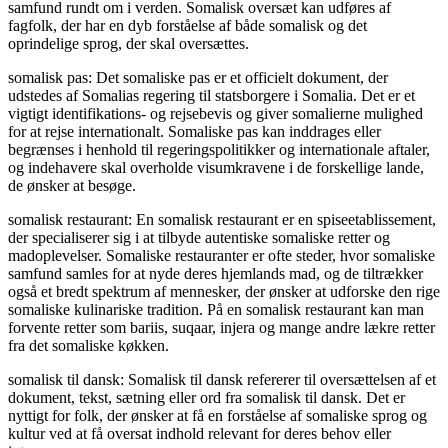
samfund rundt om i verden. Somalisk oversæt kan udføres af
fagfolk, der har en dyb forståelse af både somalisk og det
oprindelige sprog, der skal oversættes.
somalisk pas: Det somaliske pas er et officielt dokument, der
udstedes af Somalias regering til statsborgere i Somalia. Det er et
vigtigt identifikations- og rejsebevis og giver somalierne mulighed
for at rejse internationalt. Somaliske pas kan inddrages eller
begrænses i henhold til regeringspolitikker og internationale aftaler,
og indehavere skal overholde visumkravene i de forskellige lande,
de ønsker at besøge.
somalisk restaurant: En somalisk restaurant er en spiseetablissement,
der specialiserer sig i at tilbyde autentiske somaliske retter og
madoplevelser. Somaliske restauranter er ofte steder, hvor somaliske
samfund samles for at nyde deres hjemlands mad, og de tiltrækker
også et bredt spektrum af mennesker, der ønsker at udforske den rige
somaliske kulinariske tradition. På en somalisk restaurant kan man
forvente retter som bariis, suqaar, injera og mange andre lækre retter
fra det somaliske køkken.
somalisk til dansk: Somalisk til dansk refererer til oversættelsen af et
dokument, tekst, sætning eller ord fra somalisk til dansk. Det er
nyttigt for folk, der ønsker at få en forståelse af somaliske sprog og
kultur ved at få oversat indhold relevant for deres behov eller