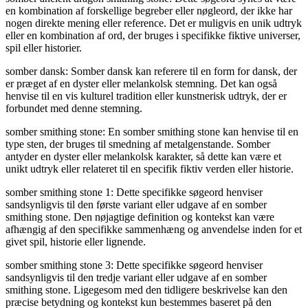
en kombination af forskellige begreber eller nøgleord, der ikke har
nogen direkte mening eller reference. Det er muligvis en unik udtryk
eller en kombination af ord, der bruges i specifikke fiktive universer,
spil eller historier.
somber dansk: Somber dansk kan referere til en form for dansk, der
er præget af en dyster eller melankolsk stemning. Det kan også
henvise til en vis kulturel tradition eller kunstnerisk udtryk, der er
forbundet med denne stemning.
somber smithing stone: En somber smithing stone kan henvise til en
type sten, der bruges til smedning af metalgenstande. Somber
antyder en dyster eller melankolsk karakter, så dette kan være et
unikt udtryk eller relateret til en specifik fiktiv verden eller historie.
somber smithing stone 1: Dette specifikke søgeord henviser
sandsynligvis til den første variant eller udgave af en somber
smithing stone. Den nøjagtige definition og kontekst kan være
afhængig af den specifikke sammenhæng og anvendelse inden for et
givet spil, historie eller lignende.
somber smithing stone 3: Dette specifikke søgeord henviser
sandsynligvis til den tredje variant eller udgave af en somber
smithing stone. Ligegesom med den tidligere beskrivelse kan den
præcise betydning og kontekst kun bestemmes baseret på den