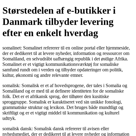
Størstedelen af e-butikker i
Danmark tilbyder levering
efter en enkelt hverdag
somalinet: Somalinet refererer til en online portal eller hjemmeside,
der er dedikeret til at levere nyheder, information og ressourcer om
Somaliland, en selvudråbt uafhængig republik i det østlige Afrika.
Somalinet er et vigtigt kommunikationsværktøj for somaliske
samfund rundt om i verden og tilbyder opdateringer om politik,
kultur, økonomi og andre relevante emner.
somalisk: Somalisk er et af hovedsprogene, der tales i Somalia og
Somaliland og er med til at definere identiteten for de somaliske
folk. Det er et afrikansk sprog, der tilhører den kusitiske
sproggruppe. Somalisk er karaktiseret ved sin unikke fonologi,
grammatiske struktur og lexikon. Det bruges både mundtligt og
skriftligt og er et vigtigt middel til kommunikation og kulturel
udtryk.
somalisk dansk: Somalisk dansk refererer til avisen eller
nyhedsmediet, der er dedikeret til at levere nyheder og information