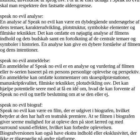
skal man respektere den fastsatte aldersgrænse.
speak no evil analyse:
En analyse af Speak no evil kan være en dybdegående undersøgelse af
dens temaer, karakterudvikling, plotstruktur, symbolske elementer og
filmiske teknikker. Det kan omfatte en nøjagtig analyse af filmens
indhold og dets budskab samt en fortolkning af de centrale temaer og
symboler i historien. En analyse kan give en dybere forståelse af filmen
og dens intentioner.
speak no evil anmeldelse:
En anmeldelse af Speak no evil er en analyse og vurdering af filmen
eller tv-serien baseret på en persons personlige oplevelse og perspektiv.
En anmeldelse kan omfatte kommentarer om skuespilpræstationer,
manuskriptkvalitet, filmiske teknikker, plotudvikling osv. Det kan
hjælpe potentielle seere med at få en idé om, hvad de kan forvente af
Speak no evil og træffe beslutning om at se den eller ej.
speak no evil biograf:
Speak no evil kan være en film, der er udgivet i biografen, hvilket
betyder at den har haft en teatralsk premiere. At se filmen i biografen
giver seerne mulighed for at opleve den på stort lærred og med
surround sound-effekter, hvilket kan forbedre oplevelsen.
Biografversionen kan også have ekstra indhold eller eksklusivitet, der
ikke er tilgængelig på andre platforme.