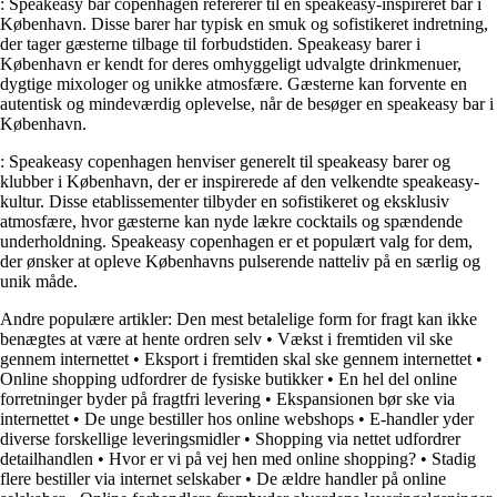
: Speakeasy bar copenhagen refererer til en speakeasy-inspireret bar i
København. Disse barer har typisk en smuk og sofistikeret indretning,
der tager gæsterne tilbage til forbudstiden. Speakeasy barer i
København er kendt for deres omhyggeligt udvalgte drinkmenuer,
dygtige mixologer og unikke atmosfære. Gæsterne kan forvente en
autentisk og mindeværdig oplevelse, når de besøger en speakeasy bar i
København.
: Speakeasy copenhagen henviser generelt til speakeasy barer og
klubber i København, der er inspirerede af den velkendte speakeasy-
kultur. Disse etablissementer tilbyder en sofistikeret og eksklusiv
atmosfære, hvor gæsterne kan nyde lækre cocktails og spændende
underholdning. Speakeasy copenhagen er et populært valg for dem,
der ønsker at opleve Københavns pulserende natteliv på en særlig og
unik måde.
Andre populære artikler:
Den mest betalelige form for fragt kan ikke
benægtes at være at hente ordren selv
•
Vækst i fremtiden vil ske
gennem internettet
•
Eksport i fremtiden skal ske gennem internettet
•
Online shopping udfordrer de fysiske butikker
•
En hel del online
forretninger byder på fragtfri levering
•
Ekspansionen bør ske via
internettet
•
De unge bestiller hos online webshops
•
E-handler yder
diverse forskellige leveringsmidler
•
Shopping via nettet udfordrer
detailhandlen
•
Hvor er vi på vej hen med online shopping?
•
Stadig
flere bestiller via internet selskaber
•
De ældre handler på online