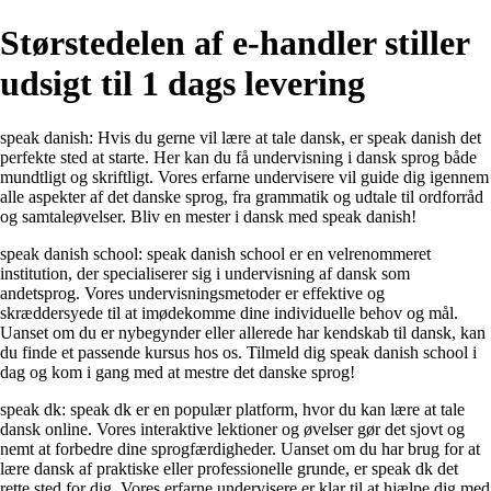
Størstedelen af e-handler stiller
udsigt til 1 dags levering
speak danish: Hvis du gerne vil lære at tale dansk, er speak danish det
perfekte sted at starte. Her kan du få undervisning i dansk sprog både
mundtligt og skriftligt. Vores erfarne undervisere vil guide dig igennem
alle aspekter af det danske sprog, fra grammatik og udtale til ordforråd
og samtaleøvelser. Bliv en mester i dansk med speak danish!
speak danish school: speak danish school er en velrenommeret
institution, der specialiserer sig i undervisning af dansk som
andetsprog. Vores undervisningsmetoder er effektive og
skræddersyede til at imødekomme dine individuelle behov og mål.
Uanset om du er nybegynder eller allerede har kendskab til dansk, kan
du finde et passende kursus hos os. Tilmeld dig speak danish school i
dag og kom i gang med at mestre det danske sprog!
speak dk: speak dk er en populær platform, hvor du kan lære at tale
dansk online. Vores interaktive lektioner og øvelser gør det sjovt og
nemt at forbedre dine sprogfærdigheder. Uanset om du har brug for at
lære dansk af praktiske eller professionelle grunde, er speak dk det
rette sted for dig. Vores erfarne undervisere er klar til at hjælpe dig med