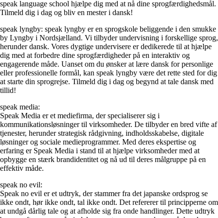
speak language school hjælpe dig med at nå dine sprogfærdighedsmål.
Tilmeld dig i dag og bliv en mester i dansk!
speak lyngby: speak lyngby er en sprogskole beliggende i den smukke
by Lyngby i Nordsjælland. Vi tilbyder undervisning i forskellige sprog,
herunder dansk. Vores dygtige undervisere er dedikerede til at hjælpe
dig med at forbedre dine sprogfærdigheder på en interaktiv og
engagerende måde. Uanset om du ønsker at lære dansk for personlige
eller professionelle formål, kan speak lyngby være det rette sted for dig
at starte din sprogrejse. Tilmeld dig i dag og begynd at tale dansk med
tillid!
speak media:
Speak Media er et mediefirma, der specialiserer sig i
kommunikationsløsninger til virksomheder. De tilbyder en bred vifte af
tjenester, herunder strategisk rådgivning, indholdsskabelse, digitale
løsninger og sociale medieprogrammer. Med deres ekspertise og
erfaring er Speak Media i stand til at hjælpe virksomheder med at
opbygge en stærk brandidentitet og nå ud til deres målgruppe på en
effektiv måde.
speak no evil:
Speak no evil er et udtryk, der stammer fra det japanske ordsprog se
ikke ondt, hør ikke ondt, tal ikke ondt. Det refererer til principperne om
at undgå dårlig tale og at afholde sig fra onde handlinger. Dette udtryk