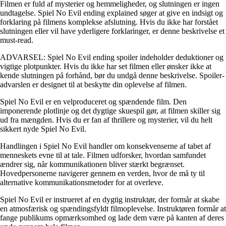
Filmen er fuld af mysterier og hemmeligheder, og slutningen er ingen
undtagelse. Spiel No Evil ending explained søger at give en indsigt og
forklaring på filmens komplekse afslutning. Hvis du ikke har forstået
slutningen eller vil have yderligere forklaringer, er denne beskrivelse et
must-read.
ADVARSEL: Spiel No Evil ending spoiler indeholder deduktioner og
vigtige plotpunkter. Hvis du ikke har set filmen eller ønsker ikke at
kende slutningen på forhånd, bør du undgå denne beskrivelse. Spoiler-
advarslen er designet til at beskytte din oplevelse af filmen.
Spiel No Evil er en velproduceret og spændende film. Den
imponerende plotlinje og det dygtige skuespil gør, at filmen skiller sig
ud fra mængden. Hvis du er fan af thrillere og mysterier, vil du helt
sikkert nyde Spiel No Evil.
Handlingen i Spiel No Evil handler om konsekvenserne af tabet af
menneskets evne til at tale. Filmen udforsker, hvordan samfundet
ændrer sig, når kommunikationen bliver stærkt begrænset.
Hovedpersonerne navigerer gennem en verden, hvor de må ty til
alternative kommunikationsmetoder for at overleve.
Spiel No Evil er instrueret af en dygtig instruktør, der formår at skabe
en atmosfærisk og spændingsfyldt filmoplevelse. Instruktøren formår at
fange publikums opmærksomhed og lade dem være på kanten af deres