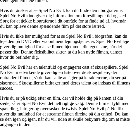
sæde gennem hele filmen.
Hvis du ønsker at se Spiel No Evil, kan du finde den i biograferne.
Spiel No Evil kino giver dig information om forestillinger tid og sted.
Sørg for at tjekke biograferne i dit område for at finde ud af, hvornår
du kan opleve denne spændende film på det store lærred.
Hvis du ikke har mulighed for at se Spiel No Evil i biografen, kan du
leje den på DVD eller via onlineudlejningstjenester. Spiel No Evil leje
giver dig mulighed for at se filmen hjemme i din egen stue, når det
passer dig. Denne fleksibilitet sikrer, at du kan nyde filmen, uanset
hvor du befinder dig.
Spiel No Evil har en talentfuld og engageret cast af skuespillere. Spiel
No Evil medvirkende giver dig en liste over de skuespillere, der
optræder i filmen, så du kan sætte ansigter på karaktererne, du ser på
skærmen. Skuespillerne bidrager med deres talent og indsats til filmens
succes.
Hvis du er på udkig efter en film, der vil holde dig på kanten af din
sæde, så er Spiel No Evil det helt rigtige valg. Denne film er fyldt med
spænding, intriger og overraskende twists. Spiel No Evil på Netflix
giver dig mulighed for at streame filmen direkte på din enhed. Du kan
se den igen og igen, når du vil, uden at skulle bekymre dig om at miste
adgangen til den.