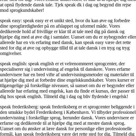
at opnå flydende dansk tale. Tjek speak dk i dag og begynd din rejse
mod sprogkundskaber!
speak easy: speak easy er et unikt sted, hvor du kan øve og forbedre
dine sprogfærdigheder på en afslappet og uformel måde. Vores
dedikerede hold af frivillige er klar til at tale med dig på dansk og
hjælpe dig med at øve dig i samtaler. Uanset om du er nybegynder eller
allerede har en vis erfaring med dansk, kan speak easy være det rette
sted for dig at øve og opbygge tillid til at tale dansk i en tryg og tryg
omgivelser.
speak english: speak english er et velrenommeret sprogcenter, der
specialiserer sig i undervisning af engelsk til danskere. Vores erfarne
undervisere har en bred vifte af undervisningsmetoder og materialer til
at hjælpe dig med at forbedre dine engelskkundskaber. Vores kurser er
tilgængelige på forskellige niveauer, så uanset om du er begynder eller
allerede har erfaring med engelsk, kan du finde et kursus, der passer til
dig hos speak english. Tilmeld dig i dag og bliv flydende i engelsk!
speak frederiksberg: speak frederiksberg er et sprogcenter beliggende i
den smukke bydel Frederiksberg i København. Vi tilbyder professionel
undervisning i forskellige sprog, herunder dansk. Vores undervisere er
erfarne og dedikerede til at hjælpe dig med at mestre dansk sprog.
Uanset om du ønsker at lære dansk for personlige eller professionelle
formål, kan speak frederiksberg være det rette sted for dig. Tilmeld dig