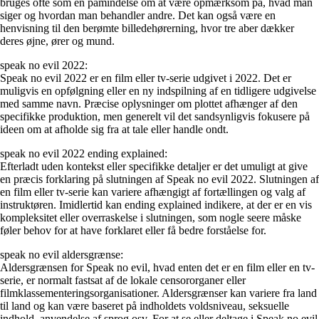
bruges ofte som en påmindelse om at være opmærksom på, hvad man
siger og hvordan man behandler andre. Det kan også være en
henvisning til den berømte billedehørerning, hvor tre aber dækker
deres øjne, ører og mund.
speak no evil 2022:
Speak no evil 2022 er en film eller tv-serie udgivet i 2022. Det er
muligvis en opfølgning eller en ny indspilning af en tidligere udgivelse
med samme navn. Præcise oplysninger om plottet afhænger af den
specifikke produktion, men generelt vil det sandsynligvis fokusere på
ideen om at afholde sig fra at tale eller handle ondt.
speak no evil 2022 ending explained:
Efterladt uden kontekst eller specifikke detaljer er det umuligt at give
en præcis forklaring på slutningen af Speak no evil 2022. Slutningen af
en film eller tv-serie kan variere afhængigt af fortællingen og valg af
instruktøren. Imidlertid kan ending explained indikere, at der er en vis
kompleksitet eller overraskelse i slutningen, som nogle seere måske
føler behov for at have forklaret eller få bedre forståelse for.
speak no evil aldersgrænse:
Aldersgrænsen for Speak no evil, hvad enten det er en film eller en tv-
serie, er normalt fastsat af de lokale censororganer eller
filmklassementeringsorganisationer. Aldersgrænser kan variere fra land
til land og kan være baseret på indholdets voldsniveau, seksuelle
indhold, anvendelse af sprog osv. For at se eller deltage i Speak no evil