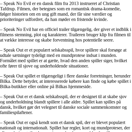
– Speak No Evil er en dansk film fra 2013 instrueret af Christian
Tafdrup. Filmen, der betegnes som en romantisk drama-komedie,
følger historien om en ung gift mand, der får sine værdier og
prioriteringer udfordret, da han møder en fristende kvinde.
– Speak No Evil har en officiel trailer tilgængelig, der giver et indblik i
filmens stemning, plot og karakterer. Traileren bruger klip fra filmen til
at vække interesse og skabe forventning hos potentielle seere.
– Speak Out er et populært selskabsspil, hvor spillere skal forsøge at
udtale sætninger tydeligt med en mundprotese indsat i munden.
Formålet med spillet er at gætte, hvad den anden spiller siger, hvilket
ofte fører til sjove og underholdende situationer.
– Speak Out spillet er tilgængeligt i flere danske forretninger, herunder
Bilka. Dette betyder, at interesserede købere kan finde og købe spillet i
Bilka-butikker eller online på Bilkas hjemmeside.
– Speak Out er et dansk selskabsspil, der er designet til at skabe sjov
og underholdning blandt spillere i alle aldre. Spillet kan spilles på
dansk, hvilket gør det velegnet til danske sociale sammenkomster og
familiespilaftener.
– Speak Out er også kendt som et dansk spil, der er blevet populært
nationalt og internationalt. Spillet har regler, kort og mundproteser, der