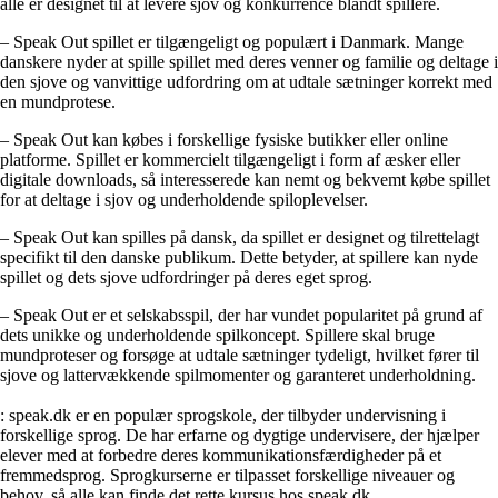
alle er designet til at levere sjov og konkurrence blandt spillere.
– Speak Out spillet er tilgængeligt og populært i Danmark. Mange
danskere nyder at spille spillet med deres venner og familie og deltage i
den sjove og vanvittige udfordring om at udtale sætninger korrekt med
en mundprotese.
– Speak Out kan købes i forskellige fysiske butikker eller online
platforme. Spillet er kommercielt tilgængeligt i form af æsker eller
digitale downloads, så interesserede kan nemt og bekvemt købe spillet
for at deltage i sjov og underholdende spiloplevelser.
– Speak Out kan spilles på dansk, da spillet er designet og tilrettelagt
specifikt til den danske publikum. Dette betyder, at spillere kan nyde
spillet og dets sjove udfordringer på deres eget sprog.
– Speak Out er et selskabsspil, der har vundet popularitet på grund af
dets unikke og underholdende spilkoncept. Spillere skal bruge
mundproteser og forsøge at udtale sætninger tydeligt, hvilket fører til
sjove og lattervækkende spilmomenter og garanteret underholdning.
: speak.dk er en populær sprogskole, der tilbyder undervisning i
forskellige sprog. De har erfarne og dygtige undervisere, der hjælper
elever med at forbedre deres kommunikationsfærdigheder på et
fremmedsprog. Sprogkurserne er tilpasset forskellige niveauer og
behov, så alle kan finde det rette kursus hos speak.dk.