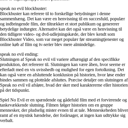
speak no evil blockbuster:
Blockbuster kan referere til to forskellige betydninger i denne
sammenhæng. Det kan være en henvisning til en succesfuld, populær
og indbringende film, der tiltrækker et stort publikum og genererer
betydelige indtægter. Alternativt kan det også være en henvisning til
den tidligere video- og dvd-udlejningskæde, der blev kendt som
Blockbuster Video, som var meget populær før streamingtjenester og
online køb af film og tv-serier blev mere almindelige.
speak no evil ending:
Slutningen af Speak no evil vil variere afhængigt af den specifikke
produktion, det refererer til. Slutningen kan være åben, hvor seerne er
efterladt med en vis uvisshedb og mulighed for egen fortolkning. Det
kan også være en afsluttende konklusion på historien, hvor løse ender
bindes sammen og plottråde afsluttes. Præcise detaljer om slutningen af
Speak no evil vil afsløre, hvad der sker med karaktererne eller historien
på det tidspunkt.
Spiel No Evil er en spændende og gådefuld film med et forvirrende og
tankevækkende slutning. Filmen følger historien om en gruppe
mennesker, der pludselig mister evnen til at tale. Menneskeheden bliver
ramt af en mystisk hændelse, der forårsager, at ingen kan udtrykke sig
verbalt.