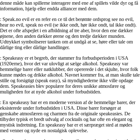
denne måde kan spillerne interagere med ene af spillets vilde dyr og få
information, hjælp eller endda alliancer med dem.
: Speak.no evil er en refer en ce til det berømte ordsprog see no evil,
hear no evil, speak no evil (se ikke ondt, hør ikke ondt, tal ikke ondt).
Det er ofte afspejlet i en afbildning af tre aber, hvor den ene dækker
øjnene, den anden dækker ørene og den tredje dækker munden.
Udtrykket symboliserer tanken om at undgå at se, høre eller tale om
dårlige ting eller dårlige handlinger.
: Speakeasy er et begreb, der stammer fra forbudsperioden i USA
(1920erne), hvor det var ulovligt at sælge alkohol. Speakeasy var
hemmelige barer eller natklubber, der opererede i det skjulte, hvor folk
kunne mødes og drikke alkohol. Navnet kommer fra, at man skulle tale
stille og forsigtigt (speak easy), så myndighederne ikke ville opdage
dem. Speakeasies blev populære for deres unikke atmosfære og
muligheden for at nyde alkohol under forbudstiden.
: En speakeasy bar er en moderne version af de hemmelige barer, der
eksisterede under forbudstiden i USA. Disse barer forsøger at
genskabe atmosfæren og charmen fra de originale speakeasies. De
tilbyder typisk et bredt udvalg af cocktails og har ofte en elegant og
mystisk indretning. En speakeasy bar er et særpræget sted at mødes
med venner og nyde en nostalgisk oplevelse.