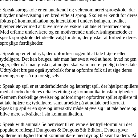
: Speak sprogskole er en anerkendt og velrenommeret sprogskole, der
tilbyder undervisning i en bred vifte af sprog. Skolen er kendt for deres
fokus på kommunikation og interaktion i undervisningen, hvilket
hjælper elever med at blive mere selvsikre i at tale et fremmedsprog.
Med erfarne undervisere og en motiverende undervisningsmetode er
speak sprogskole det ideelle valg for dem, der ønsker at forbedre deres
sproglige færdigheder.
: Speak up er et udtryk, der opfordrer nogen til at tale højere eller
tydeligere. Det kan bruges, når man har svært ved at høre, hvad nogen
siger, eller når man ønsker, at nogen skal være mere tydelig i deres tale.
Udtrykket bruges også symbolsk for at opfordre folk til at sige deres
meninger og stå op for sig selv.
: Speak up spil er et underholdende og lærerigt spil, der hjælper spillere
med at forbedre deres udtalesætning og kommunikationsfærdigheder.
Gennem forskellige øvelser og udfordringer opfordrer spillet spillere til
at tale højere og tydeligere, samt arbejde på at udtale ord korrekt.
Speak up spil er en sjov og interaktiv måde at øve sig i at tale bedre og
blive mere selvsikker i sin kommunikation.
: Speak with animals 5e henviser til en evne eller trylleformular i det
populære rollespil Dungeons & Dragons 5th Edition. Evnen giver
spillerne mulighed for at kommunikere med dyr og få svar fra dem. På