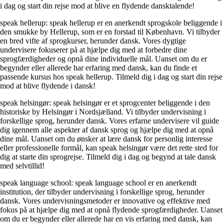
i dag og start din rejse mod at blive en flydende dansktalende!
speak hellerup: speak hellerup er en anerkendt sprogskole beliggende i
den smukke by Hellerup, som er en forstad til København. Vi tilbyder
en bred vifte af sprogkurser, herunder dansk. Vores dygtige
undervisere fokuserer på at hjælpe dig med at forbedre dine
sprogfærdigheder og opnå dine individuelle mål. Uanset om du er
begynder eller allerede har erfaring med dansk, kan du finde et
passende kursus hos speak hellerup. Tilmeld dig i dag og start din rejse
mod at blive flydende i dansk!
speak helsingør: speak helsingør er et sprogcenter beliggende i den
historiske by Helsingør i Nordsjælland. Vi tilbyder undervisning i
forskellige sprog, herunder dansk. Vores erfarne undervisere vil guide
dig igennem alle aspekter af dansk sprog og hjælpe dig med at opnå
dine mål. Uanset om du ønsker at lære dansk for personlig interesse
eller professionelle formål, kan speak helsingør være det rette sted for
dig at starte din sprogrejse. Tilmeld dig i dag og begynd at tale dansk
med selvtillid!
speak language school: speak language school er en anerkendt
institution, der tilbyder undervisning i forskellige sprog, herunder
dansk. Vores undervisningsmetoder er innovative og effektive med
fokus på at hjælpe dig med at opnå flydende sprogfærdigheder. Uanset
om du er begynder eller allerede har en vis erfaring med dansk, kan