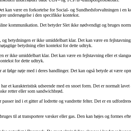
et kan være en forkortelse for Social- og Sundhedsforvaltningen i en 
re undersøgelse i den specifikke kontekst.
line kommunikation. Det betyder Slet ikke nødvendigt og bruges normalt 
, og betydningen er ikke umiddelbart klar. Det kan være en fejlstavning 
jagtige betydning eller kontekst for dette udtryk.
gen er ikke umiddelbart klar. Det kan være en fejlstavning eller et sla
ontekst for dette udtryk.
ler at følge nøje med i deres handlinger. Det kan også betyde at være
r har et karakteristisk udseende med en snoet form. Det er normalt lave
nske retter eller som sandwichbrød.
r passer ind i et gitter af lodrette og vandrette felter. Det er en udfo
bruges til at transportere væsker eller gas. Den kan bøjes og formes efter