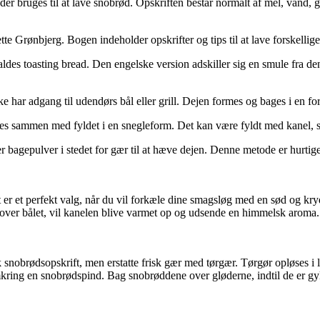
bruges til at lave snobrød. Opskriften består normalt af mel, vand, gær
Grønbjerg. Bogen indeholder opskrifter og tips til at lave forskellige
kaldes toasting bread. Den engelske version adskiller sig en smule fra de
ke har adgang til udendørs bål eller grill. Dejen formes og bages i en for
es sammen med fyldet i en snegleform. Det kan være fyldt med kanel, suk
r bagepulver i stedet for gær til at hæve dejen. Denne metode er hurtig
 er et perfekt valg, når du vil forkæle dine smagsløg med en sød og kr
bagt over bålet, vil kanelen blive varmet op og udsende en himmelsk ar
 snobrødsopskrift, men erstatte frisk gær med tørgær. Tørgør opløses i l
 omkring en snobrødspind. Bag snobrøddene over gløderne, indtil de er 