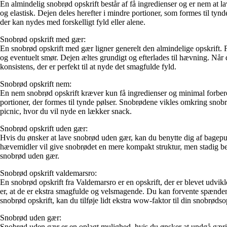
En almindelig snobrød opskrift består af få ingredienser og er nem at l
og elastisk. Dejen deles herefter i mindre portioner, som formes til tyn
der kan nydes med forskelligt fyld eller alene.
Snobrød opskrift med gær:
En snobrød opskrift med gær ligner generelt den almindelige opskrift. F
og eventuelt smør. Dejen æltes grundigt og efterlades til hævning. Når 
konsistens, der er perfekt til at nyde det smagfulde fyld.
Snobrød opskrift nem:
En nem snobrød opskrift kræver kun få ingredienser og minimal forbere
portioner, der formes til tynde pølser. Snobrødene vikles omkring snobr
picnic, hvor du vil nyde en lækker snack.
Snobrød opskrift uden gær:
Hvis du ønsker at lave snobrød uden gær, kan du benytte dig af bagepu
hævemidler vil give snobrødet en mere kompakt struktur, men stadig be
snobrød uden gær.
Snobrød opskrift valdemarsro:
En snobrød opskrift fra Valdemarsro er en opskrift, der er blevet udv
er, at de er ekstra smagfulde og velsmagende. Du kan forvente spændend
snobrød opskrift, kan du tilføje lidt ekstra wow-faktor til din snobrødso
Snobrød uden gær:
Snobrød uden gær er en oplagt mulighed, hvis du ønsker at undgå gæring