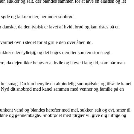
, sukker og salt, der blandes sammen for at lave en elastisk og let
 søde og lækre retter, herunder snobrød.
n danske, da den typisk er lavet af hvidt brød og kan ristes på en
varmet ovn i stedet for at grille den over åben ild.
ker eller syltetøj, og det bages derefter som en stor snegl.
ere, da dejen ikke behøver at hvile og hæve i lang tid, som når man
ydret smag. Du kan benytte en almindelig snobrødsdej og tilsætte kanel
oma. Nyd dit snobrød med kanel sammen med venner og familie på en
unkent vand og blandes herefter med mel, sukker, salt og evt. smør til
gyldne og gennembagte. Snobrødet med tørgær vil give dig luftige og