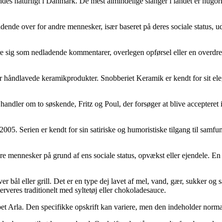
findes naturligt i Danmark. De mest almindelige slanger i landet er hugorm
adende over for andre mennesker, især baseret på deres sociale status, 
 sig som nedladende kommentarer, overlegen opførsel eller en overdreve
r håndlavede keramikprodukter. Snobberiet Keramik er kendt for sit eleg
andler om to søskende, Fritz og Poul, der forsøger at blive accepteret i 
2005. Serien er kendt for sin satiriske og humoristiske tilgang til samfu
 mennesker på grund af ens sociale status, opvækst eller ejendele. En 
 bål eller grill. Det er en type dej lavet af mel, vand, gær, sukker og sa
rveres traditionelt med syltetøj eller chokoladesauce.
abet Arla. Den specifikke opskrift kan variere, men den indeholder norm