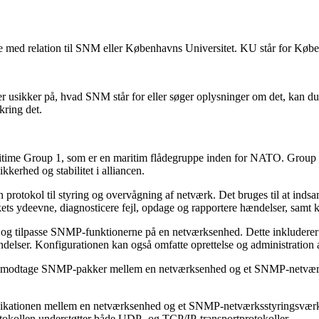
e med relation til SNM eller Københavns Universitet. KU står for Køben
usikker på, hvad SNM står for eller søger oplysninger om det, kan du f
kring det.
ime Group 1, som er en maritim flådegruppe inden for NATO. Group 1 e
kkerhed og stabilitet i alliancen.
otokol til styring og overvågning af netværk. Det bruges til at inds
ts ydeevne, diagnosticere fejl, opdage og rapportere hændelser, samt 
og tilpasse SNMP-funktionerne på en netværksenhed. Dette inkluderer at
hændelser. Konfigurationen kan også omfatte oprettelse og administrati
 og modtage SNMP-pakker mellem en netværksenhed og et SNMP-netvær
nikationen mellem en netværksenhed og et SNMP-netværksstyringsværkt
okollen understøtter både UDP- og TCP/IP-transportprotokoller.