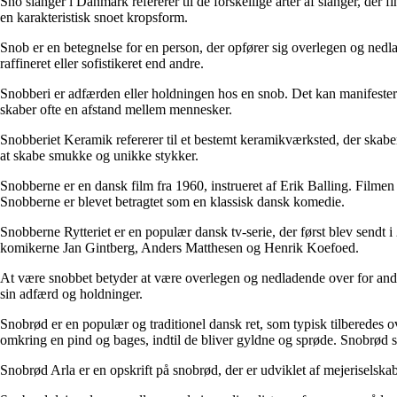
Sno slanger i Danmark refererer til de forskellige arter af slanger, der 
en karakteristisk snoet kropsform.
Snob er en betegnelse for en person, der opfører sig overlegen og nedl
raffineret eller sofistikeret end andre.
Snobberi er adfærden eller holdningen hos en snob. Det kan manifestere
skaber ofte en afstand mellem mennesker.
Snobberiet Keramik refererer til et bestemt keramikværksted, der skabe
at skabe smukke og unikke stykker.
Snobberne er en dansk film fra 1960, instrueret af Erik Balling. Filmen h
Snobberne er blevet betragtet som en klassisk dansk komedie.
Snobberne Rytteriet er en populær dansk tv-serie, der først blev sendt i 
komikerne Jan Gintberg, Anders Matthesen og Henrik Koefoed.
At være snobbet betyder at være overlegen og nedladende over for andre
sin adfærd og holdninger.
Snobrød er en populær og traditionel dansk ret, som typisk tilberedes over
omkring en pind og bages, indtil de bliver gyldne og sprøde. Snobrød se
Snobrød Arla er en opskrift på snobrød, der er udviklet af mejeriselsk