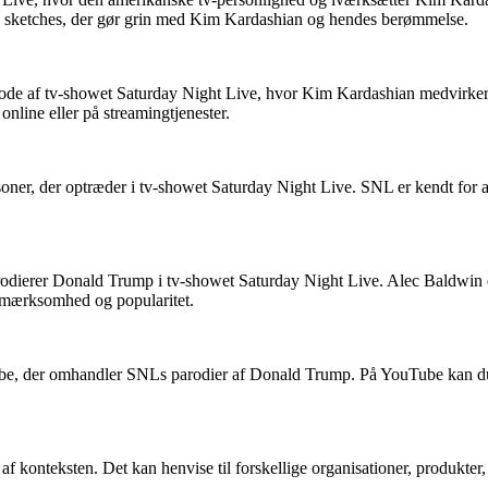
g og sketches, der gør grin med Kim Kardashian og hendes berømmelse.
de af tv-showet Saturday Night Live, hvor Kim Kardashian medvirker. Hv
nline eller på streamingtjenester.
ner, der optræder i tv-showet Saturday Night Live. SNL er kendt for at
rodierer Donald Trump i tv-showet Saturday Night Live. Alec Baldwin e
 opmærksomhed og popularitet.
e, der omhandler SNLs parodier af Donald Trump. På YouTube kan du f
 af konteksten. Det kan henvise til forskellige organisationer, produk