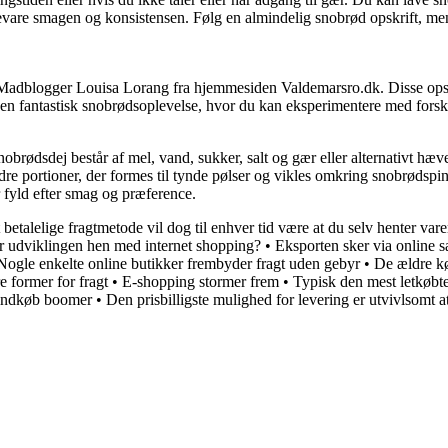
vare smagen og konsistensen. Følg en almindelig snobrød opskrift, men
af Madblogger Louisa Lorang fra hjemmesiden Valdemarsro.dk. Disse ops
g en fantastisk snobrødsoplevelse, hvor du kan eksperimentere med forsk
nobrødsdej består af mel, vand, sukker, salt og gær eller alternativt hæ
mindre portioner, der formes til tynde pølser og vikles omkring snobrøds
er fyld efter smag og præference.
betalelige fragtmetode vil dog til enhver tid være at du selv henter var
r udviklingen hen med internet shopping?
•
Eksporten sker via online s
Nogle enkelte online butikker frembyder fragt uden gebyr
•
De ældre kø
e former for fragt
•
E-shopping stormer frem
•
Typisk den mest letkøbte
indkøb boomer
•
Den prisbilligste mulighed for levering er utvivlsomt a