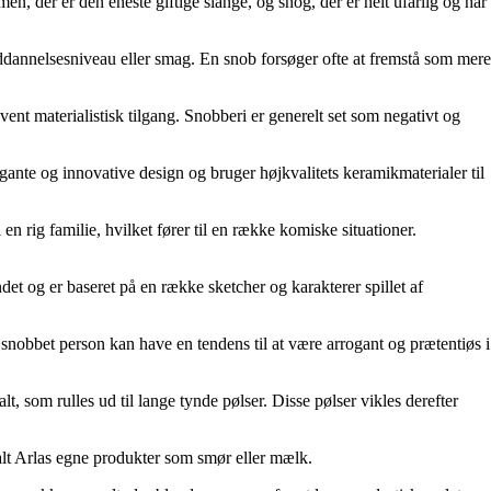
en, der er den eneste giftige slange, og snog, der er helt ufarlig og har
uddannelsesniveau eller smag. En snob forsøger ofte at fremstå som mere
nt materialistisk tilgang. Snobberi er generelt set som negativt og
ante og innovative design og bruger højkvalitets keramikmaterialer til
en rig familie, hvilket fører til en række komiske situationer.
ndet og er baseret på en række sketcher og karakterer spillet af
snobbet person kan have en tendens til at være arrogant og prætentiøs i
lt, som rulles ud til lange tynde pølser. Disse pølser vikles derefter
alt Arlas egne produkter som smør eller mælk.