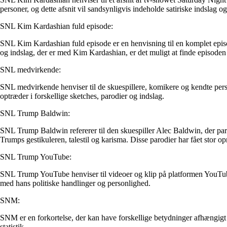
personer, og dette afsnit vil sandsynligvis indeholde satiriske indsla
SNL Kim Kardashian fuld episode:
SNL Kim Kardashian fuld episode er en henvisning til en komplet episo
og indslag, der er med Kim Kardashian, er det muligt at finde episoden o
SNL medvirkende:
SNL medvirkende henviser til de skuespillere, komikere og kendte perso
optræder i forskellige sketches, parodier og indslag.
SNL Trump Baldwin:
SNL Trump Baldwin refererer til den skuespiller Alec Baldwin, der pa
Trumps gestikuleren, talestil og karisma. Disse parodier har fået stor
SNL Trump YouTube:
SNL Trump YouTube henviser til videoer og klip på platformen YouTub
med hans politiske handlinger og personlighed.
SNM:
SNM er en forkortelse, der kan have forskellige betydninger afhængigt
statistik.