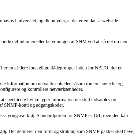
havns Universitet, og dk antyder, at det er en dansk webside.
inde definitionen eller betydningen af SNM ved at slå det op i en
r en af flere forskellige flådegrupper inden for NATO, der er
amle information om netværksenheder, såsom routere, switche og
konfigurere og kontrollere netværksenheder.
 specificere hvilke typer information der skal indsamles og
on af SNMP-konti og adgangskoder.
ksstyringsværktøj. Standardporten for SNMP er 161, men den kan
øj. Det definerer den form og struktur, som SNMP-pakker skal have,