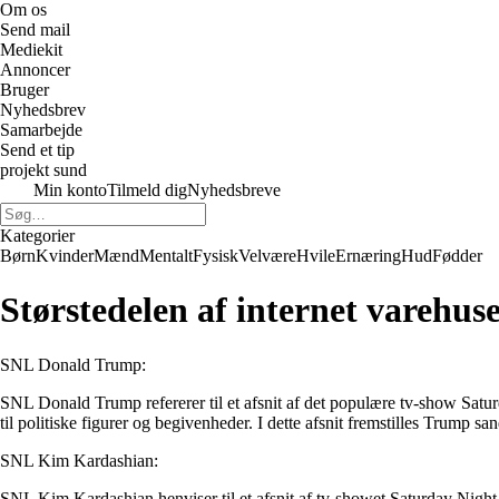
Om os
Send mail
Mediekit
Annoncer
Bruger
Nyhedsbrev
Samarbejde
Send et tip
projekt sund
Min konto
Tilmeld dig
Nyhedsbreve
Kategorier
Børn
Kvinder
Mænd
Mentalt
Fysisk
Velvære
Hvile
Ernæring
Hud
Fødder
Størstedelen af internet varehuse
SNL Donald Trump:
SNL Donald Trump refererer til et afsnit af det populære tv-show Satur
til politiske figurer og begivenheder. I dette afsnit fremstilles Trump 
SNL Kim Kardashian:
SNL Kim Kardashian henviser til et afsnit af tv-showet Saturday Nigh