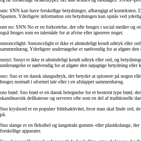
snn: SNN kan have forskellige betydninger, afhængigt af konteksten. D
Spanien. Yderligere information om betydningen kan opnås ved yderlige
snn no: SNN No er en forkortelse, der ofte bruges i social medier og on
også bruges som en talemåde for at afvise eller ignorere noget.
snnoncelight: Snnoncelight er ikke et almindeligt kendt udtryk eller ord
sammenhæng. Yderligere undersøgelse er nødvendig for at afgøre den nø
snnyt: Snnyt er ikke et almindeligt kendt udtryk eller ord, og betydnin
undersøgelse er nødvendig for at afgøre den nøjagtige betydning eller k
sno: Sno er en dansk slangudtryk, der betyder at spionere på nogen el
bruges normalt i uformel tale eller i en afslappet sammenhæng.
sno brød: Sno brød er en dansk betegnelse for et bestemt type brød, de
skandinavisk delikatesse og serveres ofte som en del af traditionelle da
Sno krydsord er en populær fritidsaktivitet, hvor man skal finde ord, de
på.
Sno slange er en fleksibel og langstrakt gummi- eller plastikslange, der 
forskellige apparater.