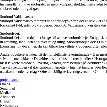
hævemidler vil give snobrødet en mere kompakt struktur, men stadig be
snobrød uden brug af gær.
Snobrød Valdemarsro:
Snobrød Valdemarsro refererer til snobrødopskrifter, der er udviklet 
forskelligt fyld, urter og krydderier. Snobrød Valdemarsro kan give di
Snobrødsdej:
Snobrødsdej er den dej, der bruges til at lave snobrødsdeje. En typisk s
til hævning, indtil den er blevet let og luftig. Snobrødsdejen deles i 
konsistens, og det er her, du kan tilføje forskellige krydderier, urter ell
Andre populære artikler:
Tit den prisbilligste leveringsmåde
•
Den mest 
selv at hente pakken
•
De ældre bestiller hos internet handler
•
Hvor gå
mest letkøbte metode til levering
•
Stadig flere bestiller på e-butikker
•
Vækst i fremtiden vil ske gennem internettet
•
Internet handler yder fler
næstkommende hverdag
•
Ofte den billigste leveringsversion
•
Online 
projekt sund
Om os
Send mail
Mediekit
Annoncer
Bruger
Nyhedsbrev