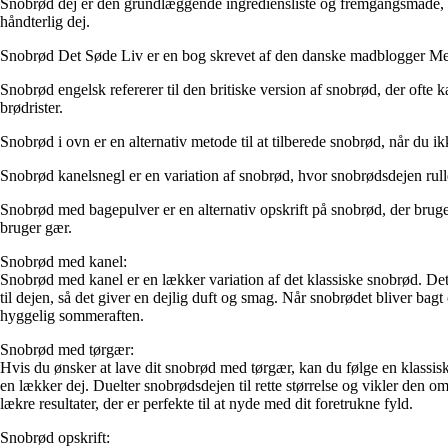
Snobrød dej er den grundlæggende ingrediensliste og fremgangsmåde, der 
håndterlig dej.
Snobrød Det Søde Liv er en bog skrevet af den danske madblogger Mette 
Snobrød engelsk refererer til den britiske version af snobrød, der ofte 
brødrister.
Snobrød i ovn er en alternativ metode til at tilberede snobrød, når du ik
Snobrød kanelsnegl er en variation af snobrød, hvor snobrødsdejen rull
Snobrød med bagepulver er en alternativ opskrift på snobrød, der bruge
bruger gær.
Snobrød med kanel:
Snobrød med kanel er en lækker variation af det klassiske snobrød. Det
til dejen, så det giver en dejlig duft og smag. Når snobrødet bliver 
hyggelig sommeraften.
Snobrød med tørgær:
Hvis du ønsker at lave dit snobrød med tørgær, kan du følge en klassisk
en lækker dej. Duelter snobrødsdejen til rette størrelse og vikler den
lækre resultater, der er perfekte til at nyde med dit foretrukne fyld.
Snobrød opskrift: