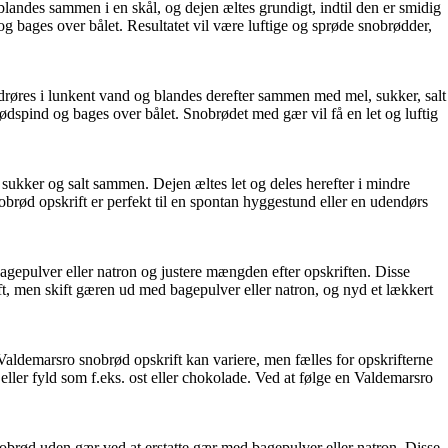
blandes sammen i en skål, og dejen æltes grundigt, indtil den er smidig
og bages over bålet. Resultatet vil være luftige og sprøde snobrødder,
 udrøres i lunkent vand og blandes derefter sammen med mel, sukker, salt
ødspind og bages over bålet. Snobrødet med gær vil få en let og luftig
sukker og salt sammen. Dejen æltes let og deles herefter i mindre
brød opskrift er perfekt til en spontan hyggestund eller en udendørs
agepulver eller natron og justere mængden efter opskriften. Disse
t, men skift gæren ud med bagepulver eller natron, og nyd et lækkert
aldemarsro snobrød opskrift kan variere, men fælles for opskrifterne
ller fyld som f.eks. ost eller chokolade. Ved at følge en Valdemarsro
nobrød uden gær ved at erstatte gær med bagepulver eller natron. Disse