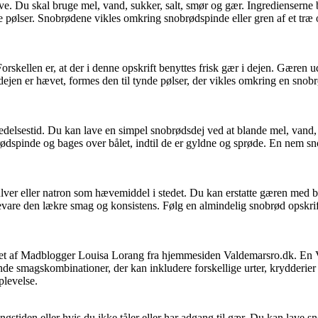
ave. Du skal bruge mel, vand, sukker, salt, smør og gær. Ingredienserne 
de pølser. Snobrødene vikles omkring snobrødspinde eller gren af et træ 
orskellen er, at der i denne opskrift benyttes frisk gær i dejen. Gæren
dejen er hævet, formes den til tynde pølser, der vikles omkring en snobr
delsestid. Du kan lave en simpel snobrødsdej ved at blande mel, vand, 
ødspinde og bages over bålet, indtil de er gyldne og sprøde. En nem sno
lver eller natron som hævemiddel i stedet. Du kan erstatte gæren med b
vare den lækre smag og konsistens. Følg en almindelig snobrød opskrif
iklet af Madblogger Louisa Lorang fra hjemmesiden Valdemarsro.dk. En V
e smagskombinationer, der kan inkludere forskellige urter, krydderier e
plevelse.
stiden eller hvis du ikke tåler eller har adgang til gær. Du kan lave s