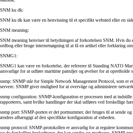
SNM ku dk:
SNM ku dk kan være en henvisning til et specifikt websted eller en sid
SNM meaning:
SNM meaning henviser til betydningen af forkortelsen SNM. Hvis du er 
ordbog eller bruge internetsøgning til at få en artikel eller forklaring om
SNMG1:
SNMG1 kan være en forkortelse, der refererer til Standing NATO Marit
ansvarlige for at udføre maritime patruljer og øvelser for at opretholde si
snmp: SNMP står for Simple Network Management Protocol, som er en pr
servere. SNMP giver mulighed for at overvåge og administrere netværke
snmp configuration: SNMP-konfiguration er processen med at indstille 
rapporteres, samt hvilke handlinger der skal udføres ved forskellige 
snmp port: SNMP-porten er det portnummer, der bruges til at sende
ændres afhængigt af den specifikke konfiguration af enheden.
snmp protocol: SNMP-protokollen er ansvarlig for at regulere kommu
og de forskellige beskedtyper, der kan sendes og modtages. SNMP-prot