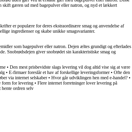
 skift gæren ud med bagepulver eller natron, og nyd et lækkert
krifter er populære for deres ekstraordinære smag og anvendelse af
ellige ingredienser og skabe unikke smagsvarianter.
vemidler som bagepulver eller natron. Dejen æltes grundigt og efterlades
pinde. Snobrødsdejen giver snobrødet sin karakteristiske smag og
erne
•
Den mest prisbevidste slags levering vil dog altid vise sig at være
alg
•
E-firmaer foreslår et hav af forskellige leveringsformer
•
Ofte den
ber via internet selskaber
•
Hvor går udviklingen hen med e-handel?
•
 form for levering
•
Flere internet forretninger lover levering på
t hente ordren selv