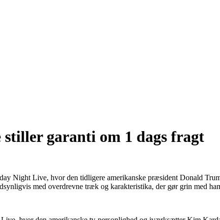
 stiller garanti om 1 dags fragt
day Night Live, hvor den tidligere amerikanske præsident Donald Trump 
sandsynligvis med overdrevne træk og karakteristika, der gør grin med ha
t Live, hvor den amerikanske tv-personlighed og iværksætter Kim Karda