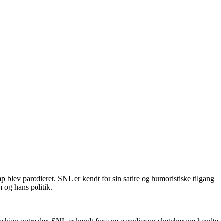
blev parodieret. SNL er kendt for sin satire og humoristiske tilgang
m og hans politik.
shian optræder. SNL er kendt for sine parodier og sketcher om kendte