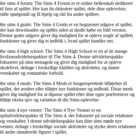
the sims 4 forum: The Sims 4 Forum er et online fællesskab dedikeret
til fans af spillet. Her kan du diskutere spillet, dele dine oplevelser,
stille spørgsmål og få hjælp og råd fra andre spillere.
the sims 4 gratis: The Sims 4 Gratis er en begrænset udgave af spillet,
der kan downloades og spilles uden at skulle købe en fuld version.
Denne gratis udgave giver dig mulighed for at opleve nogle af spillets
funktioner og giver dig et indblik i, hvad spillet handler om.
the sims 4 high school: The Sims 4 High School er en af de mange
livsfaseudvidelsespakker til The Sims 4. Denne udvidelsespakke
fokuserer på sims teenageår og giver dig mulighed for at opleve
skolelivet, deltage i forskellige klubber og aktiviteter, og danne
venskaber og romantiske forhold.
the sims 4 mods: The Sims 4 Mods er brugeroprettede tilføjelser til
spillet, der ændrer eller tilføjer nye funktioner og indhold. Disse mods
giver dig mulighed for at tilpasse spillet efter dine egne præferencer og
tilføje ekstra sjov og variation til din Sims-oplevelse.
the sims 4 nye venner: The Sims 4 Nye Venner er en
spiludvidelsespakke til The Sims 4, der fokuserer på sociale relationer
og venskaber. I denne udvidelsespakke kan dine sims møde nye
venner, deltage i forskellige sociale aktiviteter og styrke deres relationer
til andre simulerede figurer i spillet.