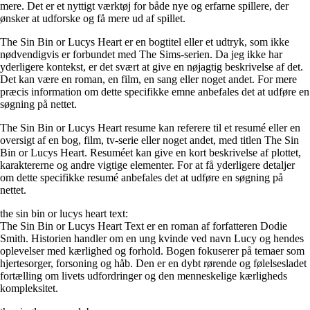
mere. Det er et nyttigt værktøj for både nye og erfarne spillere, der
ønsker at udforske og få mere ud af spillet.
The Sin Bin or Lucys Heart er en bogtitel eller et udtryk, som ikke
nødvendigvis er forbundet med The Sims-serien. Da jeg ikke har
yderligere kontekst, er det svært at give en nøjagtig beskrivelse af det.
Det kan være en roman, en film, en sang eller noget andet. For mere
præcis information om dette specifikke emne anbefales det at udføre en
søgning på nettet.
The Sin Bin or Lucys Heart resume kan referere til et resumé eller en
oversigt af en bog, film, tv-serie eller noget andet, med titlen The Sin
Bin or Lucys Heart. Resuméet kan give en kort beskrivelse af plottet,
karaktererne og andre vigtige elementer. For at få yderligere detaljer
om dette specifikke resumé anbefales det at udføre en søgning på
nettet.
the sin bin or lucys heart text:
The Sin Bin or Lucys Heart Text er en roman af forfatteren Dodie
Smith. Historien handler om en ung kvinde ved navn Lucy og hendes
oplevelser med kærlighed og forhold. Bogen fokuserer på temaer som
hjertesorger, forsoning og håb. Den er en dybt rørende og følelsesladet
fortælling om livets udfordringer og den menneskelige kærligheds
kompleksitet.