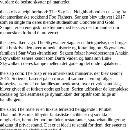
vurdere de bedste skørter på markedet.
the sky is a neighborhood: The Sky Is a Neighborhood er en sang fra
det amerikanske rockband Foo Fighters. Sangen blev udgivet i 2017
som en single fra deres niende studiealbum Concrete and Gold.
Sangen er en energisk rockhymne med tekster, der forhandler om
menneskers forhold til universet.
the skywalker saga: The Skywalker Saga er en betegnelse, der bruges
til at beskrive den overordnede historie og fortælling om Skywalker-
familien i Star Wars -franchisen. Sagaen følger hovedpersonen Anakin
Skywalker, senere kendt som Darth Vader, og hans søn Luke
Skywalker i deres kampe mellem det gode og det onde i galaksen.
the slap com: The Slap er en amerikansk miniserie, der blev sendt i
2015. Serien er baseret på en roman af samme navn og følger
konsekvenserne af en familiesammenkomst, hvor et voldsomt slag
bliver givet til et forkert opdraget barn. Serien udforsker de komplekse
sociale og følelsesmæssige dynamikker, der opstår som følge af
handlingen.
the slate: The Slate er en luksus feriested beliggende i Phuket,
Thailand. Resortet tilbyder fantastiske faciliteter og smukke
omgivelser, herunder poolområder, restauranter, spa-behandlinger og
adgang til privat strand. Det er et ideelt rejsemål for dem, der søger et