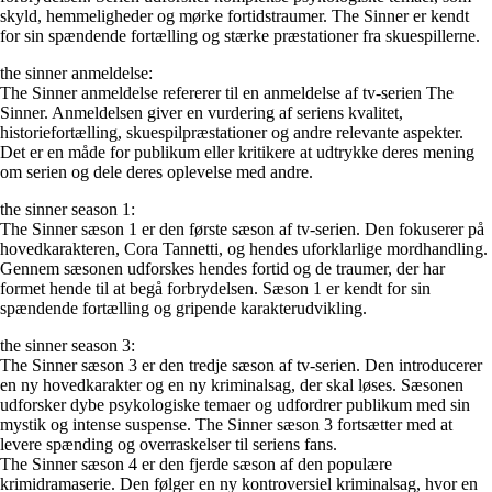
skyld, hemmeligheder og mørke fortidstraumer. The Sinner er kendt
for sin spændende fortælling og stærke præstationer fra skuespillerne.
the sinner anmeldelse:
The Sinner anmeldelse refererer til en anmeldelse af tv-serien The
Sinner. Anmeldelsen giver en vurdering af seriens kvalitet,
historiefortælling, skuespilpræstationer og andre relevante aspekter.
Det er en måde for publikum eller kritikere at udtrykke deres mening
om serien og dele deres oplevelse med andre.
the sinner season 1:
The Sinner sæson 1 er den første sæson af tv-serien. Den fokuserer på
hovedkarakteren, Cora Tannetti, og hendes uforklarlige mordhandling.
Gennem sæsonen udforskes hendes fortid og de traumer, der har
formet hende til at begå forbrydelsen. Sæson 1 er kendt for sin
spændende fortælling og gripende karakterudvikling.
the sinner season 3:
The Sinner sæson 3 er den tredje sæson af tv-serien. Den introducerer
en ny hovedkarakter og en ny kriminalsag, der skal løses. Sæsonen
udforsker dybe psykologiske temaer og udfordrer publikum med sin
mystik og intense suspense. The Sinner sæson 3 fortsætter med at
levere spænding og overraskelser til seriens fans.
The Sinner sæson 4 er den fjerde sæson af den populære
krimidramaserie. Den følger en ny kontroversiel kriminalsag, hvor en