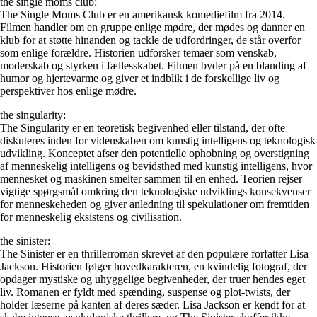
the single moms club:
The Single Moms Club er en amerikansk komediefilm fra 2014.
Filmen handler om en gruppe enlige mødre, der mødes og danner en
klub for at støtte hinanden og tackle de udfordringer, de står overfor
som enlige forældre. Historien udforsker temaer som venskab,
moderskab og styrken i fællesskabet. Filmen byder på en blanding af
humor og hjertevarme og giver et indblik i de forskellige liv og
perspektiver hos enlige mødre.
the singularity:
The Singularity er en teoretisk begivenhed eller tilstand, der ofte
diskuteres inden for videnskaben om kunstig intelligens og teknologisk
udvikling. Konceptet afser den potentielle ophobning og overstigning
af menneskelig intelligens og bevidsthed med kunstig intelligens, hvor
mennesket og maskinen smelter sammen til en enhed. Teorien rejser
vigtige spørgsmål omkring den teknologiske udviklings konsekvenser
for menneskeheden og giver anledning til spekulationer om fremtiden
for menneskelig eksistens og civilisation.
the sinister:
The Sinister er en thrillerroman skrevet af den populære forfatter Lisa
Jackson. Historien følger hovedkarakteren, en kvindelig fotograf, der
opdager mystiske og uhyggelige begivenheder, der truer hendes eget
liv. Romanen er fyldt med spænding, suspense og plot-twists, der
holder læserne på kanten af deres sæder. Lisa Jackson er kendt for at