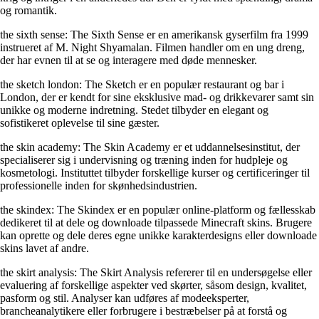
og romantik.
the sixth sense: The Sixth Sense er en amerikansk gyserfilm fra 1999
instrueret af M. Night Shyamalan. Filmen handler om en ung dreng,
der har evnen til at se og interagere med døde mennesker.
the sketch london: The Sketch er en populær restaurant og bar i
London, der er kendt for sine eksklusive mad- og drikkevarer samt sin
unikke og moderne indretning. Stedet tilbyder en elegant og
sofistikeret oplevelse til sine gæster.
the skin academy: The Skin Academy er et uddannelsesinstitut, der
specialiserer sig i undervisning og træning inden for hudpleje og
kosmetologi. Instituttet tilbyder forskellige kurser og certificeringer til
professionelle inden for skønhedsindustrien.
the skindex: The Skindex er en populær online-platform og fællesskab
dedikeret til at dele og downloade tilpassede Minecraft skins. Brugere
kan oprette og dele deres egne unikke karakterdesigns eller downloade
skins lavet af andre.
the skirt analysis: The Skirt Analysis refererer til en undersøgelse eller
evaluering af forskellige aspekter ved skørter, såsom design, kvalitet,
pasform og stil. Analyser kan udføres af modeeksperter,
brancheanalytikere eller forbrugere i bestræbelser på at forstå og