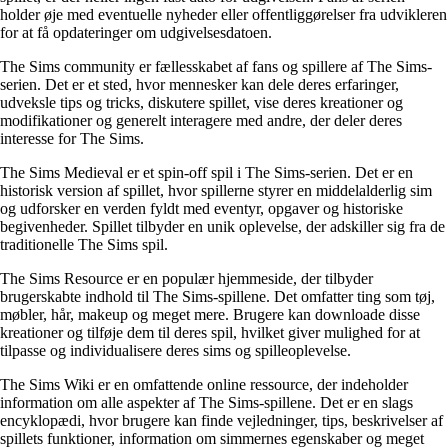
holder øje med eventuelle nyheder eller offentliggørelser fra udvikleren
for at få opdateringer om udgivelsesdatoen.
The Sims community er fællesskabet af fans og spillere af The Sims-
serien. Det er et sted, hvor mennesker kan dele deres erfaringer,
udveksle tips og tricks, diskutere spillet, vise deres kreationer og
modifikationer og generelt interagere med andre, der deler deres
interesse for The Sims.
The Sims Medieval er et spin-off spil i The Sims-serien. Det er en
historisk version af spillet, hvor spillerne styrer en middelalderlig sim
og udforsker en verden fyldt med eventyr, opgaver og historiske
begivenheder. Spillet tilbyder en unik oplevelse, der adskiller sig fra de
traditionelle The Sims spil.
The Sims Resource er en populær hjemmeside, der tilbyder
brugerskabte indhold til The Sims-spillene. Det omfatter ting som tøj,
møbler, hår, makeup og meget mere. Brugere kan downloade disse
kreationer og tilføje dem til deres spil, hvilket giver mulighed for at
tilpasse og individualisere deres sims og spilleoplevelse.
The Sims Wiki er en omfattende online ressource, der indeholder
information om alle aspekter af The Sims-spillene. Det er en slags
encyklopædi, hvor brugere kan finde vejledninger, tips, beskrivelser af
spillets funktioner, information om simmernes egenskaber og meget