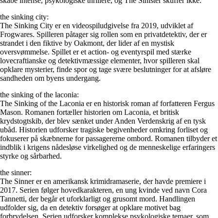
skabe intense, psykologiske thrillere, og The Sinister skuffer ikke.
the sinking city:
The Sinking City er en videospiludgivelse fra 2019, udviklet af
Frogwares. Spilleren påtager sig rollen som en privatdetektiv, der er
strandet i den fiktive by Oakmont, der lider af en mystisk
oversvømmelse. Spillet er et action- og eventyrspil med stærke
lovecraftianske og detektivmæssige elementer, hvor spilleren skal
opklare mysterier, finde spor og tage svære beslutninger for at afsløre
sandheden om byens undergang.
the sinking of the laconia:
The Sinking of the Laconia er en historisk roman af forfatteren Fergus
Mason. Romanen fortæller historien om Laconia, et britisk
krydstogtskib, der blev sænket under Anden Verdenskrig af en tysk
ubåd. Historien udforsker tragiske begivenheder omkring forliset og
fokuserer på skæbnerne for passagererne ombord. Romanen tilbyder et
indblik i krigens nådesløse virkelighed og de menneskelige erfaringers
styrke og sårbarhed.
the sinner:
The Sinner er en amerikansk krimidramaserie, der havde premiere i
2017. Serien følger hovedkarakteren, en ung kvinde ved navn Cora
Tannetti, der begår et uforklarligt og grusomt mord. Handlingen
udfolder sig, da en detektiv forsøger at opklare motivet bag
forbrydelsen. Serien udforsker komplekse psykologiske temaer, som