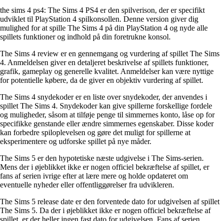
the sims 4 ps4: The Sims 4 PS4 er den spilverison, der er specifikt
udviklet til PlayStation 4 spilkonsollen. Denne version giver dig
mulighed for at spille The Sims 4 på din PlayStation 4 og nyde alle
spillets funktioner og indhold på din foretrukne konsol.
The Sims 4 review er en gennemgang og vurdering af spillet The Sims
4. Anmeldelsen giver en detaljeret beskrivelse af spillets funktioner,
grafik, gameplay og generelle kvalitet. Anmeldelser kan være nyttige
for potentielle købere, da de giver en objektiv vurdering af spillet.
The Sims 4 snydekoder er en liste over snydekoder, der anvendes i
spillet The Sims 4. Snydekoder kan give spillerne forskellige fordele
og muligheder, såsom at tilføje penge til simmernes konto, låse op for
specifikke genstande eller ændre simmernes egenskaber. Disse koder
kan forbedre spiloplevelsen og gøre det muligt for spillerne at
eksperimentere og udforske spillet på nye måder.
The Sims 5 er den hypotetiske næste udgivelse i The Sims-serien.
Mens der i øjeblikket ikke er nogen officiel bekræftelse af spillet, er
fans af serien ivrige efter at lære mere og holde opdateret om
eventuelle nyheder eller offentliggørelser fra udvikleren.
The Sims 5 release date er den forventede dato for udgivelsen af spillet
The Sims 5. Da der i øjeblikket ikke er nogen officiel bekræftelse af
spillet, er der heller ingen fast dato for udgivelsen. Fans af serien