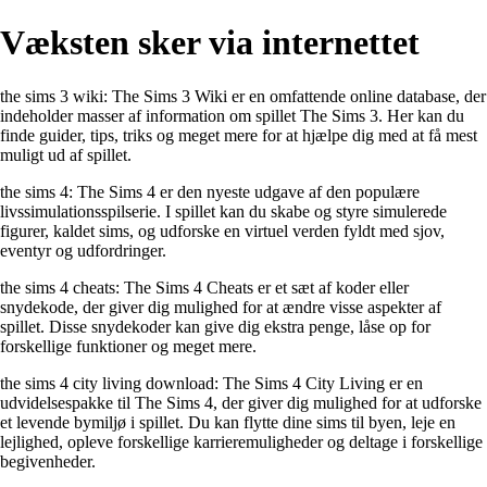
Væksten sker via internettet
the sims 3 wiki: The Sims 3 Wiki er en omfattende online database, der
indeholder masser af information om spillet The Sims 3. Her kan du
finde guider, tips, triks og meget mere for at hjælpe dig med at få mest
muligt ud af spillet.
the sims 4: The Sims 4 er den nyeste udgave af den populære
livssimulationsspilserie. I spillet kan du skabe og styre simulerede
figurer, kaldet sims, og udforske en virtuel verden fyldt med sjov,
eventyr og udfordringer.
the sims 4 cheats: The Sims 4 Cheats er et sæt af koder eller
snydekode, der giver dig mulighed for at ændre visse aspekter af
spillet. Disse snydekoder kan give dig ekstra penge, låse op for
forskellige funktioner og meget mere.
the sims 4 city living download: The Sims 4 City Living er en
udvidelsespakke til The Sims 4, der giver dig mulighed for at udforske
et levende bymiljø i spillet. Du kan flytte dine sims til byen, leje en
lejlighed, opleve forskellige karrieremuligheder og deltage i forskellige
begivenheder.