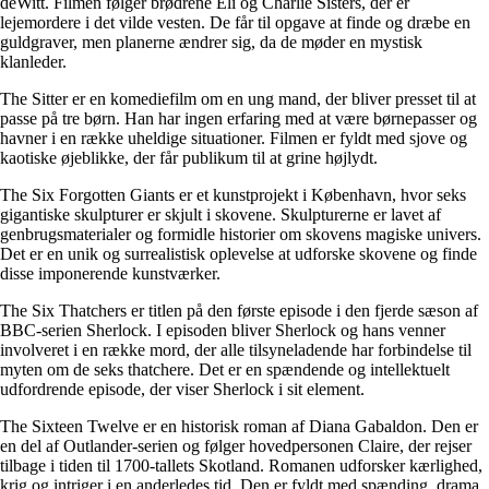
deWitt. Filmen følger brødrene Eli og Charlie Sisters, der er
lejemordere i det vilde vesten. De får til opgave at finde og dræbe en
guldgraver, men planerne ændrer sig, da de møder en mystisk
klanleder.
The Sitter er en komediefilm om en ung mand, der bliver presset til at
passe på tre børn. Han har ingen erfaring med at være børnepasser og
havner i en række uheldige situationer. Filmen er fyldt med sjove og
kaotiske øjeblikke, der får publikum til at grine højlydt.
The Six Forgotten Giants er et kunstprojekt i København, hvor seks
gigantiske skulpturer er skjult i skovene. Skulpturerne er lavet af
genbrugsmaterialer og formidle historier om skovens magiske univers.
Det er en unik og surrealistisk oplevelse at udforske skovene og finde
disse imponerende kunstværker.
The Six Thatchers er titlen på den første episode i den fjerde sæson af
BBC-serien Sherlock. I episoden bliver Sherlock og hans venner
involveret i en række mord, der alle tilsyneladende har forbindelse til
myten om de seks thatchere. Det er en spændende og intellektuelt
udfordrende episode, der viser Sherlock i sit element.
The Sixteen Twelve er en historisk roman af Diana Gabaldon. Den er
en del af Outlander-serien og følger hovedpersonen Claire, der rejser
tilbage i tiden til 1700-tallets Skotland. Romanen udforsker kærlighed,
krig og intriger i en anderledes tid. Den er fyldt med spænding, drama