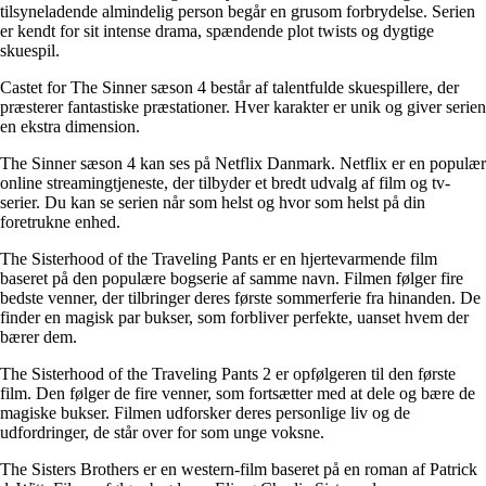
tilsyneladende almindelig person begår en grusom forbrydelse. Serien
er kendt for sit intense drama, spændende plot twists og dygtige
skuespil.
Castet for The Sinner sæson 4 består af talentfulde skuespillere, der
præsterer fantastiske præstationer. Hver karakter er unik og giver serien
en ekstra dimension.
The Sinner sæson 4 kan ses på Netflix Danmark. Netflix er en populær
online streamingtjeneste, der tilbyder et bredt udvalg af film og tv-
serier. Du kan se serien når som helst og hvor som helst på din
foretrukne enhed.
The Sisterhood of the Traveling Pants er en hjertevarmende film
baseret på den populære bogserie af samme navn. Filmen følger fire
bedste venner, der tilbringer deres første sommerferie fra hinanden. De
finder en magisk par bukser, som forbliver perfekte, uanset hvem der
bærer dem.
The Sisterhood of the Traveling Pants 2 er opfølgeren til den første
film. Den følger de fire venner, som fortsætter med at dele og bære de
magiske bukser. Filmen udforsker deres personlige liv og de
udfordringer, de står over for som unge voksne.
The Sisters Brothers er en western-film baseret på en roman af Patrick