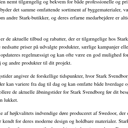
den nemt tilgængelig og bekvem for både professionelle og pri
byder det samme omfattende sortiment af byggematerialer, væ
 andre Stark-butikker, og deres erfarne medarbejdere er altid
r de aktuelle tilbud og rabatter, der er tilgængelige hos Sta
 nedsatte priser på udvalgte produkter, særlige kampanjer ell
opdateres regelmæssigt og kan ofte være en god mulighed for
 og andre produkter til dit projekt.
tider angiver de forskellige tidspunkter, hvor Stark Svendbor
der kan variere fra dag til dag og kan omfatte både hverdage 
rollere de aktuelle åbningstider for Stark Svendborg før dit be
n lukket.
e af højkvalitets indvendige døre produceret af Swedoor, der e
r kendt for deres moderne design og holdbare materialer. Star