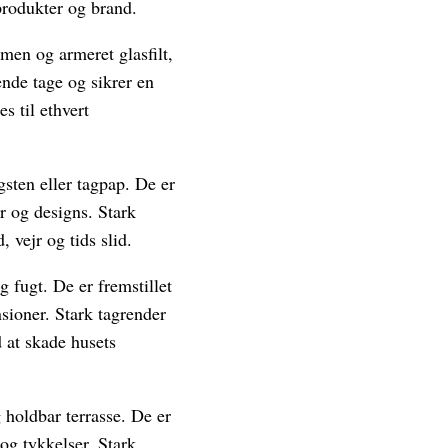
sprodukter og brand.
umen og armeret glasfilt,
ende tage og sikrer en
s til ethvert
agsten eller tagpap. De er
er og designs. Stark
 vejr og tids slid.
g fugt. De er fremstillet
nsioner. Stark tagrender
d at skade husets
g holdbar terrasse. De er
 og tykkelser. Stark