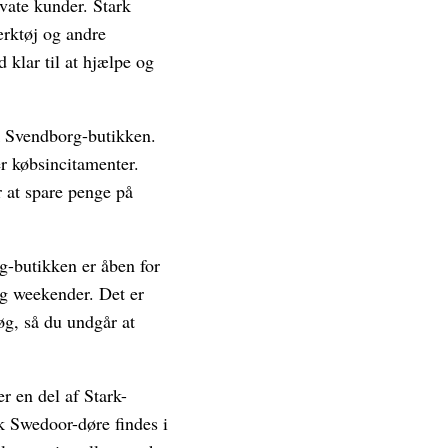
vate kunder. Stark
rktøj og andre
 klar til at hjælpe og
rk Svendborg-butikken.
er købsincitamenter.
 at spare penge på
g-butikken er åben for
og weekender. Det er
søg, så du undgår at
r en del af Stark-
k Swedoor-døre findes i