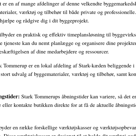
st er en af mange afdelinger af denne velkendte byggemarkeds
erialer, værktøj og tilbehør til både private og professionelle
t hjælpe og rådgive dig i dit byggeprojekt.
ilbyder en praktisk og effektiv timeplansløsning til byggevir
tjeneste kan du nemt planlægge og organisere dine projekter
beskæftigelsen af dine medarbejdere og ressourcer.
k Tommerup er en lokal afdeling af Stark-kæden beliggende 
 stort udvalg af byggematerialer, værktøj og tilbehør, samt ko
gstider:
Stark Tommerups åbningstider kan variere, så det er 
 eller kontakte butikken direkte for at få de aktuelle åbning
lbyder en række forskellige værktøjskasser og værktøjsopbevar
e. Disse værktøjskasser er designet til at holde dit værktøj god