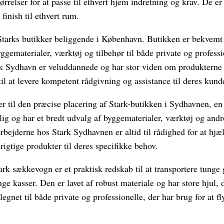
størrelser for at passe til ethvert hjem indretning og krav. De er 
finish til ethvert rum.
​​Starks butikker beliggende i København. Butikken er bekvemt
yggematerialer, værktøj og tilbehør til både private og profess
k Sydhavn er veluddannede og har stor viden om produkterne
til at levere kompetent rådgivning og assistance til deres kund
r til den præcise placering af Stark-butikken i Sydhavnen, e
elig og har et bredt udvalg af byggematerialer, værktøj og an
rbejderne hos Stark Sydhavnen er altid til rådighed for at hj
 rigtige produkter til deres specifikke behov.
rk sækkevogn er et praktisk redskab til at transportere tunge
ge kasser. Den er lavet af robust materiale og har store hjul, d
egnet til både private og professionelle, der har brug for at fl