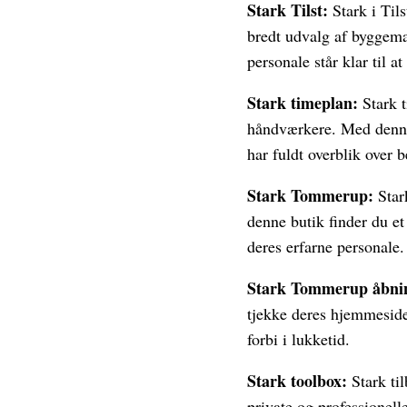
Stark Tilst:
Stark i Til
bredt udvalg af byggemat
personale står klar til a
Stark timeplan:
Stark t
håndværkere. Med denne 
har fuldt overblik over 
Stark Tommerup:
Star
denne butik finder du et
deres erfarne personale.
Stark Tommerup åbnin
tjekke deres hjemmeside
forbi i lukketid.
Stark toolbox:
Stark ti
private og professionell