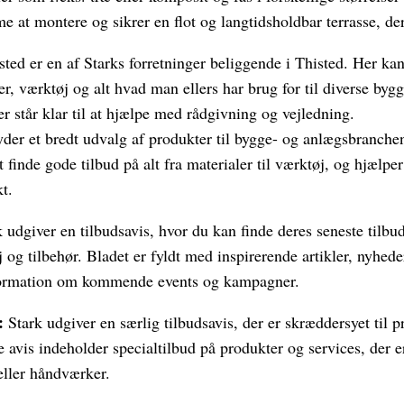
 at montere og sikrer en flot og langtidsholdbar terrasse, de
sted er en af Starks forretninger beliggende i Thisted. Her ka
r, værktøj og alt hvad man ellers har brug for til diverse byg
r står klar til at hjælpe med rådgivning og vejledning.
yder et bredt udvalg af produkter til bygge- og anlægsbranche
t finde gode tilbud på alt fra materialer til værktøj, og hjælp
t.
 udgiver en tilbudsavis, hvor du kan finde deres seneste tilbud
 og tilbehør. Bladet er fyldt med inspirerende artikler, nyhed
nformation om kommende events og kampagner.
:
Stark udgiver en særlig tilbudsavis, der er skræddersyet til p
avis indeholder specialtilbud på produkter og services, der e
eller håndværker.