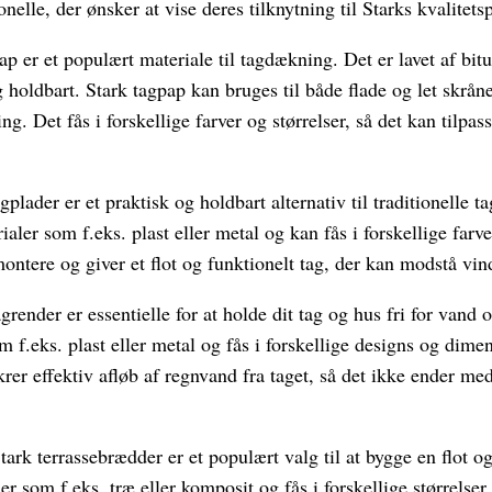
onelle, der ønsker at vise deres tilknytning til Starks kvalitet
ap er et populært materiale til tagdækning. Det er lavet af bit
g holdbart. Stark tagpap kan bruges til både flade og let skrån
. Det fås i forskellige farver og størrelser, så det kan tilpasse
gplader er et praktisk og holdbart alternativ til traditionelle t
rialer som f.eks. plast eller metal og kan fås i forskellige farv
ntere og giver et flot og funktionelt tag, der kan modstå vind,
grender er essentielle for at holde dit tag og hus fri for vand o
om f.eks. plast eller metal og fås i forskellige designs og dime
ikrer effektiv afløb af regnvand fra taget, så det ikke ender me
tark terrassebrædder er et populært valg til at bygge en flot o
ler som f.eks. træ eller komposit og fås i forskellige størrelser