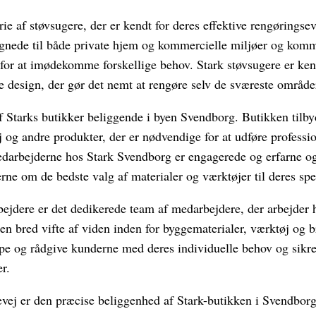
rie af støvsugere, der er kendt for deres effektive rengørings
egnede til både private hjem og kommercielle miljøer og komme
 for at imødekomme forskellige behov. Stark støvsugere er ken
e design, der gør det nemt at rengøre selv de sværeste område
 ​​Starks butikker beliggende i byen Svendborg. Butikken tilby
 og andre produkter, der er nødvendige for at udføre professi
darbejderne hos Stark Svendborg er engagerede og erfarne og er
ne om de bedste valg af materialer og værktøjer til deres spec
jdere er det dedikerede team af medarbejdere, der arbejder 
en bred vifte af viden inden for byggematerialer, værktøj og 
jælpe og rådgive kunderne med deres individuelle behov og sikre
er.
ej er den præcise beliggenhed af Stark-butikken i Svendborg