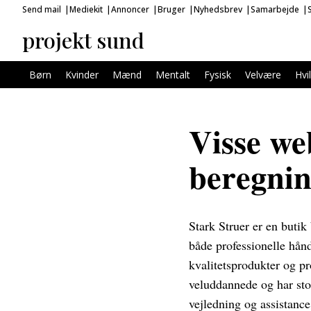
Send mail
Mediekit
Annoncer
Bruger
Nyhedsbrev
Samarbejde
projekt sund
Børn
Kvinder
Mænd
Mentalt
Fysisk
Velvære
Hvi
Visse we
beregni
Stark Struer er en butik
både professionelle hånd
kvalitetsprodukter og pr
veluddannede og har stor
vejledning og assistance