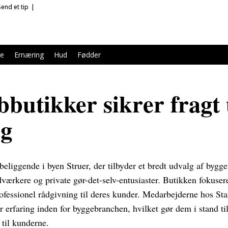
Send et tip
le
Ernæring
Hud
Fødder
bbutikker sikrer fragt
ng
 beliggende i byen Struer, der tilbyder et bredt udvalg af bygge
værkere og private gør-det-selv-entusiaster. Butikken fokusere
ofessionel rådgivning til deres kunder. Medarbejderne hos Star
 erfaring inden for byggebranchen, hvilket gør dem i stand ti
 til kunderne.