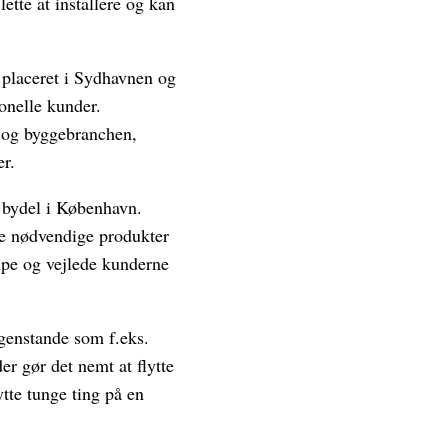
lette at installere og kan
 placeret i Sydhavnen og
ionelle kunder.
 og byggebranchen,
er.
n bydel i København.
dre nødvendige produkter
ælpe og vejlede kunderne
 genstande som f.eks.
er gør det nemt at flytte
ytte tunge ting på en