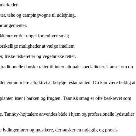
emarkeder.
er, telte og campingvogne til udlejning.
 arrangementer.
 køkkener er der noget for enhver smag.
 forskellige muligheder at vælge imellem.
friske fiskeretter og vegetariske retter.
aditionelle danske retter til internationale specialiteter. Uanset om du
 det endnu mere attraktivt at besøge restauranten. Du kan være heldig at
 planter, især i barken og frugten. Tannisk smag er ofte beskrevet som
se. Tannoy-højttalere anvendes både i hjem og professionelle lydstudier
e lydingeniører og musikere, der ønsker en nøjagtig og præcis