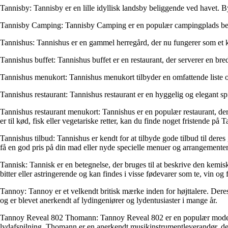
Tannisby: Tannisby er en lille idyllisk landsby beliggende ved havet. 
Tannisby Camping: Tannisby Camping er en populær campingplads beligge
Tannishus: Tannishus er en gammel herregård, der nu fungerer som et kul
Tannishus buffet: Tannishus buffet er en restaurant, der serverer en bred 
Tannishus menukort: Tannishus menukort tilbyder en omfattende liste over
Tannishus restaurant: Tannishus restaurant er en hyggelig og elegant spi
Tannishus restaurant menukort: Tannishus er en populær restaurant, der ti
er til kød, fisk eller vegetariske retter, kan du finde noget fristende på
Tannishus tilbud: Tannishus er kendt for at tilbyde gode tilbud til dere
få en god pris på din mad eller nyde specielle menuer og arrangementer t
Tannisk: Tannisk er en betegnelse, der bruges til at beskrive den kemisk
bitter eller astringerende og kan findes i visse fødevarer som te, vin og
Tannoy: Tannoy er et velkendt britisk mærke inden for højttalere. Deres
og er blevet anerkendt af lydingeniører og lydentusiaster i mange år.
Tannoy Reveal 802 Thomann: Tannoy Reveal 802 er en populær model inde
lydafspilning. Thomann er en anerkendt musikinstrumentleverandør, d