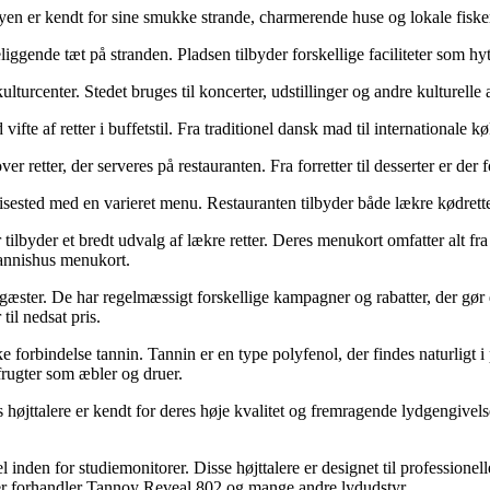
Byen er kendt for sine smukke strande, charmerende huse og lokale fisk
nde tæt på stranden. Pladsen tilbyder forskellige faciliteter som hytt
turcenter. Stedet bruges til koncerter, udstillinger og andre kulturelle
vifte af retter i buffetstil. Fra traditionel dansk mad til internationale
 retter, der serveres på restauranten. Fra forretter til desserter er der
sested med en varieret menu. Restauranten tilbyder både lækre kødretter, 
lbyder et bredt udvalg af lækre retter. Deres menukort omfatter alt fra tr
 Tannishus menukort.
s gæster. De har regelmæssigt forskellige kampagner og rabatter, der gør
il nedsat pris.
e forbindelse tannin. Tannin er en type polyfenol, der findes naturligt i
 frugter som æbler og druer.
 højttalere er kendt for deres høje kvalitet og fremragende lydgengivel
n for studiemonitorer. Disse højttalere er designet til professionell
er forhandler Tannoy Reveal 802 og mange andre lydudstyr.