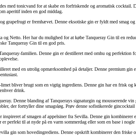
s med tonicvand for at skabe en forfriskende og aromatisk cocktail. De
som aperitif inden en god middag.
og grapefrugt er fremhævet. Denne eksotiske gin er fyldt med smag og gi
a og Netto. Her har du mulighed for at købe Tanqueray Gin til en reduc
aske Tanqueray Gin til en god pris.
anqueray-familien. Denne gin er destilleret med omhu og perfektion for
-oplevelse.
tilleret med en utrolig opmærksomhed på detaljer. Denne premium gin e
-entusiast.
met bliver brugt som en vigtig ingrediens. Denne gin har en frisk og kr
 enhver drink.
queray. Denne blanding af Tanquerays signaturgin og mousserende vin gi
r, der fortryller dine smagsløg. Prøv denne sofistikerede gincocktail til
er inspireret af smagen af appelsiner fra Sevilla. Denne gin kombinerer
 er perfekt til at nyde på en varm sommerdag eller som en base i nogle 
evilla gin som hovedingrediens. Denne opskrift kombinerer den friske og