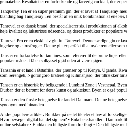
granatæble. Resultatet er en forfriskende og farverig cocktail, der er pe
Tanqueray Ten er en super premium gin, der er lavet af Tanqueray-mester
blanding bag Tanqueray Ten består af en unik kombination af enebær, ko
Tanrevel er et dansk brand, der specialiserer sig i produktionen af ​​alko
høje kvalitet og luksuriøse udseende, og deres produkter er populære valg
Tanrevel Pro er en eksklusiv gin fra Tanrevel. Denne særlige gin er lav
ingefær og citrusfrugter. Denne gin er perfekt til at nyde rent eller som e
Tans er en forkortelse for tan lines, som refererer til de brune linjer e
populær måde at få en solkysset glød uden at være nøgen.
Tansania er et land i Østafrika, der grænser op til Kenya, Uganda, 
som Serengeti, Ngorongoro-krateret og Kilimanjaro, der tiltrækker turist
Tansen er en historisk by beliggende i Lumbini Zone i Vestnepal. Byen 
Durbar, der er berømt for deres kunst og arkitektur. Byen er også pop
Tanska er den finske betegnelse for landet Danmark. Denne betegnelse 
synonymt med hinanden.
Andre populære artikler:
Butikker på nettet tildeler et hav af forskellig
Hvor bevæger digital handel sig hen?
•
Enkelte e-handler i Danmark til
online selskaber
•
Endda den billigste form for fragt
•
Den billigste mul