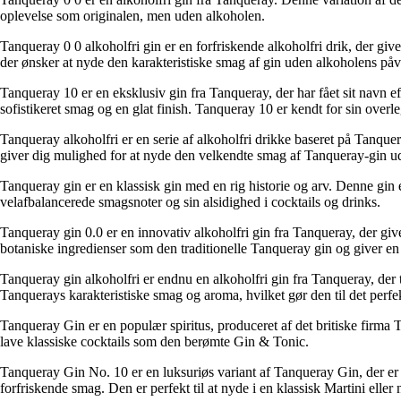
oplevelse som originalen, men uden alkoholen.
Tanqueray 0 0 alkoholfri gin er en forfriskende alkoholfri drik, der gi
der ønsker at nyde den karakteristiske smag af gin uden alkoholens påv
Tanqueray 10 er en eksklusiv gin fra Tanqueray, der har fået sit navn eft
sofistikeret smag og en glat finish. Tanqueray 10 er kendt for sin overle
Tanqueray alkoholfri er en serie af alkoholfri drikke baseret på Tanque
giver dig mulighed for at nyde den velkendte smag af Tanqueray-gin u
Tanqueray gin er en klassisk gin med en rig historie og arv. Denne gin
velafbalancerede smagsnoter og sin alsidighed i cocktails og drinks.
Tanqueray gin 0.0 er en innovativ alkoholfri gin fra Tanqueray, der g
botaniske ingredienser som den traditionelle Tanqueray gin og giver en
Tanqueray gin alkoholfri er endnu en alkoholfri gin fra Tanqueray, de
Tanquerays karakteristiske smag og aroma, hvilket gør den til det perfe
Tanqueray Gin er en populær spiritus, produceret af det britiske firma 
lave klassiske cocktails som den berømte Gin & Tonic.
Tanqueray Gin No. 10 er en luksuriøs variant af Tanqueray Gin, der er 
forfriskende smag. Den er perfekt til at nyde i en klassisk Martini elle