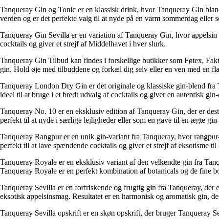
Tanqueray Gin og Tonic er en klassisk drink, hvor Tanqueray Gin blande
verden og er det perfekte valg til at nyde på en varm sommerdag eller 
Tanqueray Gin Sevilla er en variation af Tanqueray Gin, hvor appelsin 
cocktails og giver et strejf af Middelhavet i hver slurk.
Tanqueray Gin Tilbud kan findes i forskellige butikker som Føtex, Fakt
gin. Hold øje med tilbuddene og forkæl dig selv eller en ven med en fl
Tanqueray London Dry Gin er det originale og klassiske gin-blend fra T
ideel til at bruge i et bredt udvalg af cocktails og giver en autentisk gin
Tanqueray No. 10 er en eksklusiv edition af Tanqueray Gin, der er des
perfekt til at nyde i særlige lejligheder eller som en gave til en ægte gin
Tanqueray Rangpur er en unik gin-variant fra Tanqueray, hvor rangpur-li
perfekt til at lave spændende cocktails og giver et strejf af eksotisme til
Tanqueray Royale er en eksklusiv variant af den velkendte gin fra Tan
Tanqueray Royale er en perfekt kombination af botanicals og de fine boble
Tanqueray Sevilla er en forfriskende og frugtig gin fra Tanqueray, der 
eksotisk appelsinsmag. Resultatet er en harmonisk og aromatisk gin, der
Tanqueray Sevilla opskrift er en skøn opskrift, der bruger Tanqueray S