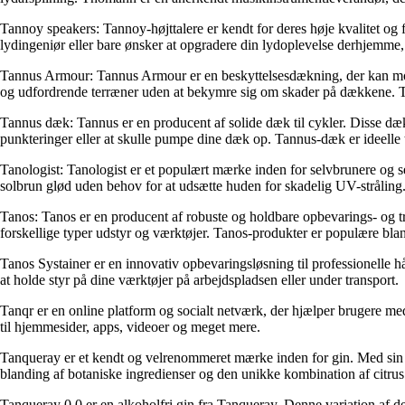
Tannoy speakers: Tannoy-højttalere er kendt for deres høje kvalitet og fy
lydingeniør eller bare ønsker at opgradere din lydoplevelse derhjemme,
Tannus Armour: Tannus Armour er en beskyttelsesdækning, der kan mont
og udfordrende terræner uden at bekymre sig om skader på dækkene. Ta
Tannus dæk: Tannus er en producent af solide dæk til cykler. Disse dæk 
punkteringer eller at skulle pumpe dine dæk op. Tannus-dæk er ideelle til
Tanologist: Tanologist er et populært mærke inden for selvbrunere og s
solbrun glød uden behov for at udsætte huden for skadelig UV-stråling. T
Tanos: Tanos er en producent af robuste og holdbare opbevarings- og tran
forskellige typer udstyr og værktøjer. Tanos-produkter er populære blan
Tanos Systainer er en innovativ opbevaringsløsning til professionelle 
at holde styr på dine værktøjer på arbejdspladsen eller under transport.
Tanqr er en online platform og socialt netværk, der hjælper brugere m
til hjemmesider, apps, videoer og meget mere.
Tanqueray er et kendt og velrenommeret mærke inden for gin. Med sin k
blanding af botaniske ingredienser og den unikke kombination af citrus
Tanqueray 0 0 er en alkoholfri gin fra Tanqueray. Denne variation af 