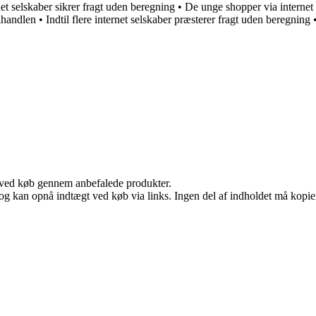
net selskaber sikrer fragt uden beregning
•
De unge shopper via internet
lhandlen
•
Indtil flere internet selskaber præsterer fragt uden beregning
 ved køb gennem anbefalede produkter.
og kan opnå indtægt ved køb via links. Ingen del af indholdet må kopiere