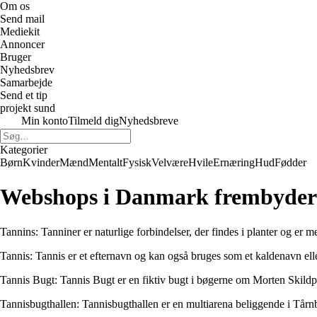
Om os
Send mail
Mediekit
Annoncer
Bruger
Nyhedsbrev
Samarbejde
Send et tip
projekt sund
Min konto
Tilmeld dig
Nyhedsbreve
Kategorier
Børn
Kvinder
Mænd
Mentalt
Fysisk
Velvære
Hvile
Ernæring
Hud
Fødder
Webshops i Danmark frembyder m
Tannins: Tanniner er naturlige forbindelser, der findes i planter og er 
Tannis: Tannis er et efternavn og kan også bruges som et kaldenavn ell
Tannis Bugt: Tannis Bugt er en fiktiv bugt i bøgerne om Morten Skildpad
Tannisbugthallen: Tannisbugthallen er en multiarena beliggende i Tårn