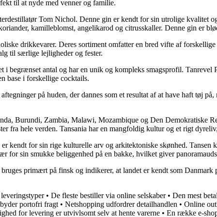
rfekt til at nyde med venner og familie.
destillatør Tom Nichol. Denne gin er kendt for sin utrolige kvalitet og
riander, kamilleblomst, angelikarod og citrusskaller. Denne gin er blød
holiske drikkevarer. Deres sortiment omfatter en bred vifte af forskellige
 til særlige lejligheder og fester.
et i begrænset antal og har en unik og kompleks smagsprofil. Tanrevel P
n base i forskellige cocktails.
ller aftegninger på huden, der dannes som et resultat af at have haft tøj 
Rwanda, Burundi, Zambia, Malawi, Mozambique og Den Demokratiske Repu
er fra hele verden. Tansania har en mangfoldig kultur og et rigt dyreliv
er kendt for sin rige kulturelle arv og arkitektoniske skønhed. Tansen 
ulær for sin smukke beliggenhed på en bakke, hvilket giver panoramauds
bruges primært på finsk og indikerer, at landet er kendt som Danmark 
e leveringstyper
•
De fleste bestiller via online selskaber
•
Den mest betal
byder portofri fragt
•
Netshopping udfordrer detailhandlen
•
Online outl
ighed for levering er utvivlsomt selv at hente varerne
•
En række e-shops