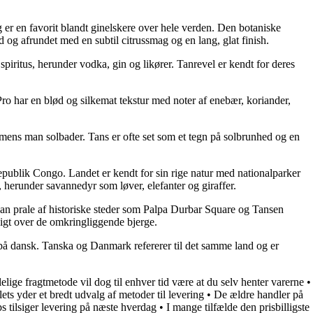
 er en favorit blandt ginelskere over hele verden. Den botaniske
 og afrundet med en subtil citrussmag og en lang, glat finish.
 spiritus, herunder vodka, gin og likører. Tanrevel er kendt for deres
ro har en blød og silkemat tekstur med noter af enebær, koriander,
på, mens man solbader. Tans er ofte set som et tegn på solbrunhed og en
blik Congo. Landet er kendt for sin rige natur med nationalparker
, herunder savannedyr som løver, elefanter og giraffer.
kan prale af historiske steder som Palpa Durbar Square og Tansen
igt over de omkringliggende bjerge.
på dansk. Tanska og Danmark refererer til det samme land og er
elige fragtmetode vil dog til enhver tid være at du selv henter varerne
•
ets yder et bredt udvalg af metoder til levering
•
De ældre handler på
 tilsiger levering på næste hverdag
•
I mange tilfælde den prisbilligste