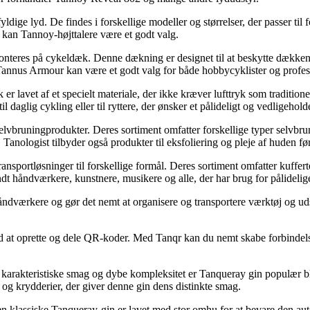
ldige lyd. De findes i forskellige modeller og størrelser, der passer til
 kan Tannoy-højttalere være et godt valg.
eres på cykeldæk. Denne dækning er designet til at beskytte dækkene 
nnus Armour kan være et godt valg for både hobbycyklister og professi
er lavet af et specielt materiale, der ikke kræver lufttryk som traditio
 daglig cykling eller til ryttere, der ønsker et pålideligt og vedligehold
elvbruningprodukter. Deres sortiment omfatter forskellige typer selvbru
anologist tilbyder også produkter til eksfoliering og pleje af huden før
sportløsninger til forskellige formål. Deres sortiment omfatter kufferter
dt håndværkere, kunstnere, musikere og alle, der har brug for pålidelig
håndværkere og gør det nemt at organisere og transportere værktøj og ud
ed at oprette og dele QR-koder. Med Tanqr kan du nemt skabe forbindel
arakteristiske smag og dybe kompleksitet er Tanqueray gin populær bla
 og krydderier, der giver denne gin dens distinkte smag.
den klassiske Tanqueray-gin er lavet med stor omhu for at bevare den 