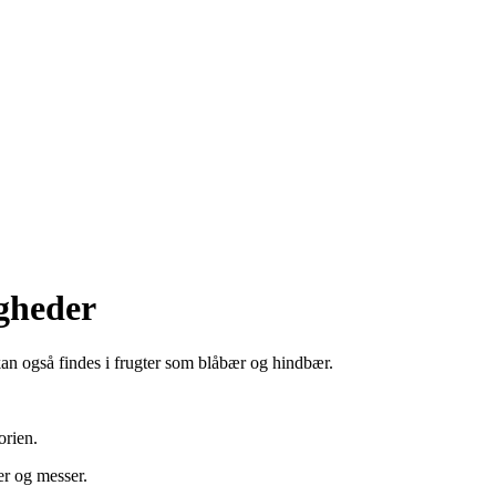
gheder
g kan også findes i frugter som blåbær og hindbær.
orien.
er og messer.