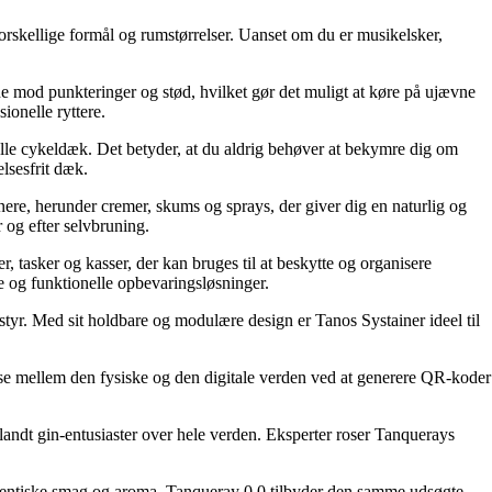
 forskellige formål og rumstørrelser. Uanset om du er musikelsker,
mod punkteringer og stød, hvilket gør det muligt at køre på ujævne
onelle ryttere.
nelle cykeldæk. Det betyder, at du aldrig behøver at bekymre dig om
elsesfrit dæk.
nere, herunder cremer, skums og sprays, der giver dig en naturlig og
 og efter selvbruning.
, tasker og kasser, der kan bruges til at beskytte og organisere
e og funktionelle opbevaringsløsninger.
styr. Med sit holdbare og modulære design er Tanos Systainer ideel til
se mellem den fysiske og den digitale verden ved at generere QR-koder
ndt gin-entusiaster over hele verden. Eksperter roser Tanquerays
autentiske smag og aroma. Tanqueray 0 0 tilbyder den samme udsøgte