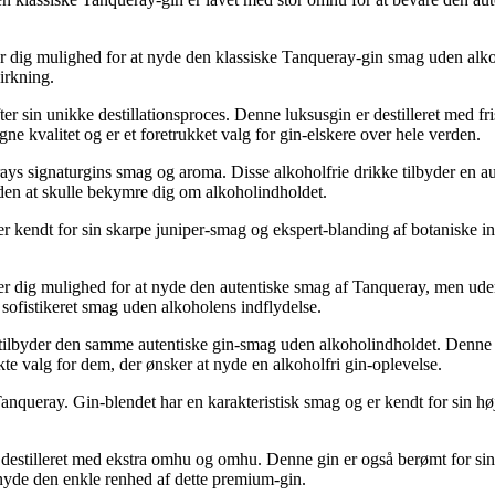
ver dig mulighed for at nyde den klassiske Tanqueray-gin smag uden alkoh
irkning.
er sin unikke destillationsproces. Denne luksusgin er destilleret med fris
gne kvalitet og er et foretrukket valg for gin-elskere over hele verden.
rays signaturgins smag og aroma. Disse alkoholfrie drikke tilbyder en a
den at skulle bekymre dig om alkoholindholdet.
 er kendt for sin skarpe juniper-smag og ekspert-blanding af botaniske 
iver dig mulighed for at nyde den autentiske smag af Tanqueray, men ud
 sofistikeret smag uden alkoholens indflydelse.
r tilbyder den samme autentiske gin-smag uden alkoholindholdet. Denne 
kte valg for dem, der ønsker at nyde en alkoholfri gin-oplevelse.
Tanqueray. Gin-blendet har en karakteristisk smag og er kendt for sin hø
destilleret med ekstra omhu og omhu. Denne gin er også berømt for sin b
r nyde den enkle renhed af dette premium-gin.