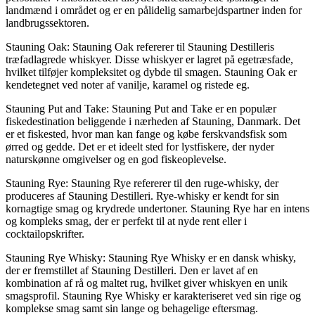
landmænd i området og er en pålidelig samarbejdspartner inden for
landbrugssektoren.
Stauning Oak: Stauning Oak refererer til Stauning Destilleris
træfadlagrede whiskyer. Disse whiskyer er lagret på egetræsfade,
hvilket tilføjer kompleksitet og dybde til smagen. Stauning Oak er
kendetegnet ved noter af vanilje, karamel og ristede eg.
Stauning Put and Take: Stauning Put and Take er en populær
fiskedestination beliggende i nærheden af Stauning, Danmark. Det
er et fiskested, hvor man kan fange og købe ferskvandsfisk som
ørred og gedde. Det er et ideelt sted for lystfiskere, der nyder
naturskønne omgivelser og en god fiskeoplevelse.
Stauning Rye: Stauning Rye refererer til den ruge-whisky, der
produceres af Stauning Destilleri. Rye-whisky er kendt for sin
kornagtige smag og krydrede undertoner. Stauning Rye har en intens
og kompleks smag, der er perfekt til at nyde rent eller i
cocktailopskrifter.
Stauning Rye Whisky: Stauning Rye Whisky er en dansk whisky,
der er fremstillet af Stauning Destilleri. Den er lavet af en
kombination af rå og maltet rug, hvilket giver whiskyen en unik
smagsprofil. Stauning Rye Whisky er karakteriseret ved sin rige og
komplekse smag samt sin lange og behagelige eftersmag.