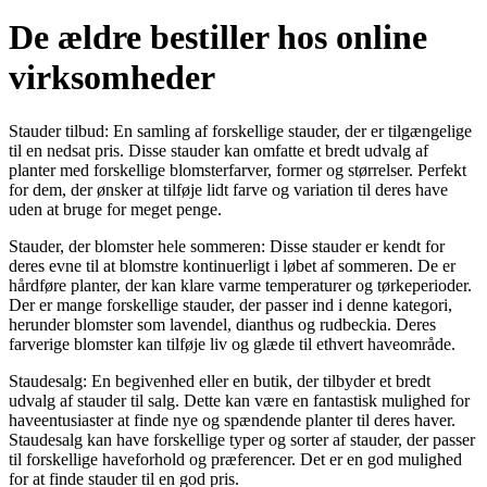
De ældre bestiller hos online
virksomheder
Stauder tilbud: En samling af forskellige stauder, der er tilgængelige
til en nedsat pris. Disse stauder kan omfatte et bredt udvalg af
planter med forskellige blomsterfarver, former og størrelser. Perfekt
for dem, der ønsker at tilføje lidt farve og variation til deres have
uden at bruge for meget penge.
Stauder, der blomster hele sommeren: Disse stauder er kendt for
deres evne til at blomstre kontinuerligt i løbet af sommeren. De er
hårdføre planter, der kan klare varme temperaturer og tørkeperioder.
Der er mange forskellige stauder, der passer ind i denne kategori,
herunder blomster som lavendel, dianthus og rudbeckia. Deres
farverige blomster kan tilføje liv og glæde til ethvert haveområde.
Staudesalg: En begivenhed eller en butik, der tilbyder et bredt
udvalg af stauder til salg. Dette kan være en fantastisk mulighed for
haveentusiaster at finde nye og spændende planter til deres haver.
Staudesalg kan have forskellige typer og sorter af stauder, der passer
til forskellige haveforhold og præferencer. Det er en god mulighed
for at finde stauder til en god pris.