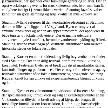
jazzmusikere, der spænder over forskellige genrer og stilarter. Der er
også workshops og events for musikinteresserede, hvor man kan få
en dybere indsigt i jazzmusikkens verden. Stauning Jazzfestival er
kendt for sin gode stemning og høje kvalitet af musikoplevelser.
Stauning Jylland refererer til den geografiske placering af Stauning,
der er en lille by beliggende i Vestjylland. Byen er omgivet af
smukke landskaber og har en afslappet atmosfære, der appellerer til
både turister og lokale indbyggere. Der er mange udendørs
aktiviteter at nyde i området, herunder vandreture, cykling og fiskeri.
Stauning Jylland byder også på kulturelle attraktioner som museer,
historiske steder og lokale festivaler.
Stauning Kaos er en underholdende og livlig begivenhed, der finder
sted i Stauning. Det er en årlig festival, der fejrer musik, kunst og
kreativitet. Festivalen byder på et bredt udvalg af musikalske genrer,
kunstudstillinger og performances. Der er noget for enhver smag, og
festivalen tiltrækker både lokale kunstnere og besøgende. Stauning
Kaos er kendt for sin unikke og eksperimenterende tilgang til kunst
og kultur.
Stauning Kjesp er en velrenommeret virksomhed baseret i Stauning,
der specialiserer sig i produktion og salg af kvalitetsprodukter af træ.
Virksomheden tilbyder et bredt udvalg af kjesp, der bruges til
forskellige formål, såsom konstruktion, landbrug og havearbejde.