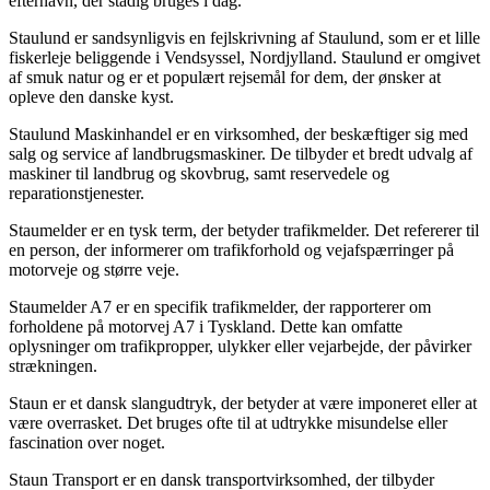
efternavn, der stadig bruges i dag.
Staulund er sandsynligvis en fejlskrivning af Staulund, som er et lille
fiskerleje beliggende i Vendsyssel, Nordjylland. Staulund er omgivet
af smuk natur og er et populært rejsemål for dem, der ønsker at
opleve den danske kyst.
Staulund Maskinhandel er en virksomhed, der beskæftiger sig med
salg og service af landbrugsmaskiner. De tilbyder et bredt udvalg af
maskiner til landbrug og skovbrug, samt reservedele og
reparationstjenester.
Staumelder er en tysk term, der betyder trafikmelder. Det refererer til
en person, der informerer om trafikforhold og vejafspærringer på
motorveje og større veje.
Staumelder A7 er en specifik trafikmelder, der rapporterer om
forholdene på motorvej A7 i Tyskland. Dette kan omfatte
oplysninger om trafikpropper, ulykker eller vejarbejde, der påvirker
strækningen.
Staun er et dansk slangudtryk, der betyder at være imponeret eller at
være overrasket. Det bruges ofte til at udtrykke misundelse eller
fascination over noget.
Staun Transport er en dansk transportvirksomhed, der tilbyder