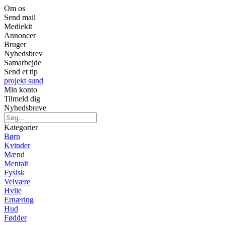
Om os
Send mail
Mediekit
Annoncer
Bruger
Nyhedsbrev
Samarbejde
Send et tip
projekt sund
Min konto
Tilmeld dig
Nyhedsbreve
Kategorier
Børn
Kvinder
Mænd
Mentalt
Fysisk
Velvære
Hvile
Ernæring
Hud
Fødder