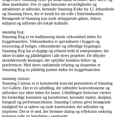
åbne landskaber. Der er også historiske seværdigheder og
attraktioner at udforske, herunder Stauning Kirke fra 12. århundrede
og Stauning Havn, der er kendt for sin rolle i fiskeriindustrien.
Besøgende til Stauning kan nyde afslappende gåture, fiskeri,
sejlsport og udforske det lokale kulturliv.
stauning byg:
Stauning Byg er en traditionsrig dansk virksomhed inden for
byggebranchen. Virksomheden er specialiseret i byggeri og
renovering af boliger, virksomheder og offentlige bygninger.
Stauning Byg har et dygtigt og erfarent hold af entreprenører, der
sikrer kvalitet og pålidelighed i alle deres projekter. De tilbyder
skræddersyede løsninger, der opfylder kundens behov og
præferencer. Med deres omfattende erfaring og ekspertise er
Stauning Byg en pålidelig partner inden for byggebranchen.
stauning curious:
Stauning Curious er et kunstnerisk koncept præsenteret af Stauning
Art Gallery. Det er en udstilling, der udfordrer konventionerne og
udforsker nye ideer inden for kunst. Udstillingen fremviser værker
fra forskellige kunstnere og kunstformer, herunder maleri, skulptur,
fotografi og performancekunst. Stauning Curious giver besøgende
mulighed for at opleve og nyde kunstværker, der udfordrer og
inspirerer. Det er et sted, der fremmer dialog og refleksion omkring
kunstens rolle og betydning i samfundet.