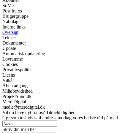
Abonnér
SoMe
Post fra os
Brugergruppe
Nabolag
Interne links
Oversigt
Tekster
Dokumenter
Update
Automatisk opdatering
Lovramme
Cookies
Privatlivspolitik
Licens
Vilkår
Åben adgang
Miljøbevidsthed
ProjektSund.dk
Mere Digital
medie@meredigital.dk
Vil du have nyt fra os? Tilmeld dig her
Gør som tusindvis af andre – modtag vores bedste råd på mail.
Skriv din mail her