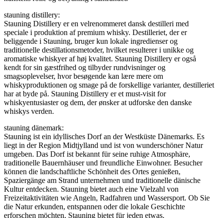
stauning distillery:
Stauning Distillery er en velrenommeret dansk destilleri med
speciale i produktion af premium whisky. Destilleriet, der er
beliggende i Stauning, bruger kun lokale ingredienser og
traditionelle destillationsmetoder, hvilket resulterer i unikke og
aromatiske whiskyer af høj kvalitet. Stauning Distillery er også
kendt for sin gæstfrihed og tilbyder rundvisninger og
smagsoplevelser, hvor besøgende kan lære mere om
whiskyproduktionen og smage på de forskellige varianter, destilleriet
har at byde på. Stauning Distillery er et must-visit for
whiskyentusiaster og dem, der ønsker at udforske den danske
whiskys verden.
stauning dänemark:
Stauning ist ein idyllisches Dorf an der Westküste Dänemarks. Es
liegt in der Region Midtjylland und ist von wunderschöner Natur
umgeben. Das Dorf ist bekannt für seine ruhige Atmosphäre,
traditionelle Bauernhäuser und freundliche Einwohner. Besucher
können die landschaftliche Schönheit des Ortes genießen,
Spaziergänge am Strand unternehmen und traditionelle dänische
Kultur entdecken. Stauning bietet auch eine Vielzahl von
Freizeitaktivitäten wie Angeln, Radfahren und Wassersport. Ob Sie
die Natur erkunden, entspannen oder die lokale Geschichte
erforschen möchten, Stauning bietet für jeden etwas.