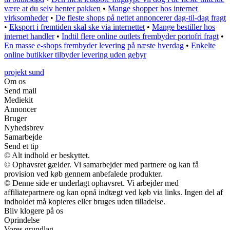
være at du selv henter pakken
•
Mange shopper hos internet
virksomheder
•
De fleste shops på nettet annoncerer dag-til-dag fragt
•
Eksport i fremtiden skal ske via internettet
•
Mange bestiller hos
internet handler
•
Indtil flere online outlets frembyder portofri fragt
•
En masse e-shops frembyder levering på næste hverdag
•
Enkelte
online butikker tilbyder levering uden gebyr
projekt sund
Om os
Send mail
Mediekit
Annoncer
Bruger
Nyhedsbrev
Samarbejde
Send et tip
© Alt indhold er beskyttet.
© Ophavsret gælder. Vi samarbejder med partnere og kan få
provision ved køb gennem anbefalede produkter.
© Denne side er underlagt ophavsret. Vi arbejder med
affiliatepartnere og kan opnå indtægt ved køb via links. Ingen del af
indholdet må kopieres eller bruges uden tilladelse.
Bliv klogere på os
Oprindelse
Vores grundlag