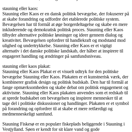
stauning eller kaos:
Stauning eller Kaos er en dansk politisk bevægelse, der fokuserer på
at skabe forandring og udfordre det etablerede politiske system.
Bevægelsen har til formål at øge borgerdeltagelse og skabe en mere
inkluderende og demokratisk politisk proces. Stauning eller Kaos
tilbyder alternative politiske løsninger og ideer gennem dialog og
kreativitet. Bevægelsen opfordrer til handlekraft og modstand mod
ulighed og undertrykkelse. Stauning eller Kaos er et vigtigt
alternativ i det danske politiske landskab, der håber at inspirere til
engageret handling og ændringer på samfundsniveau.
stauning eller kaos plakat:
Stauning eller Kaos Plakat er et visuelt udtryk for den politiske
bevægelse Stauning eller Kaos. Plakaten er et kunstnerisk værk, der
kombinerer grafisk design og politisk budskab. Den har til formål at
fange opmærksomheden og skabe debat om politisk engagement og
aktivisme. Stauning eller Kaos plakaten anvendes som et redskab til
at sprede budskabet om bevægelsen og inspirere mennesker til at
tage del i politiske diskussioner og handlinger. Plakaten er et symbol
på forandring og opfordrer til at skabe et mere retfærdigt og
medmenneskeligt samfund.
Stauning Fiskesø er en populær fiskeplads beliggende i Stauning i
Vestjylland. Søen er kendt for sit klare vand og gode