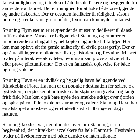
fangstmuligheder, og tiltrækker både lokale fiskere og besøgende fra
andre dele af landet. Der er mulighed for at fiske både ørred, gedde
og andre fiskearter. Der er desuden faciliteter til rådighed, såsom
borde og bænke samt grillområder, hvor man kan nyde sin fangst.
Stauning Flymuseum er et spændende museum dedikeret til dansk
luftfartshistorie. Museet er beliggende i Stauning og rummer en
imponerende samling af fly, helikoptere og andre luftfartøjer. Her
kan man opleve alt fra gamle militærfly til civile passagerfly. Der er
også udstillinger om piloternes liv og historien bag flyvning. Museet
byder på interaktive aktiviteter, hvor man kan prøve at styre et fly
eller prøve pilotuniformer. Det er en fantastisk oplevelse for både
børn og voksne.
Stauning Havn er en idyllisk og hyggelig havn beliggende ved
Ringkøbing Fjord. Havnen er en populær destination for sejlere og
lystfiskere, der ønsker at udforske naturskønne omgivelser og fange
frisk fisk. Man kan også bare nyde den smukke udsigt over fjorden
og spise på en af de lokale restauranter og caféer. Stauning Havn har
en afslappet atmosfære og er et ideelt sted at tilbringe en dag i
naturen.
Stauning Jazzfestival, der afholdes hvert år i Stauning, er en
begivenhed, der tiltrækker jazzelskere fra hele Danmark. Festivalen
byder på livekoncerter med både danske og internationale