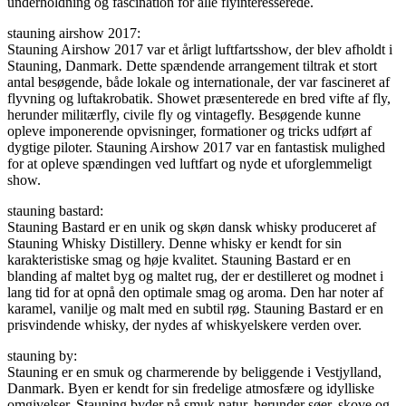
underholdning og fascination for alle flyinteresserede.
stauning airshow 2017:
Stauning Airshow 2017 var et årligt luftfartsshow, der blev afholdt i
Stauning, Danmark. Dette spændende arrangement tiltrak et stort
antal besøgende, både lokale og internationale, der var fascineret af
flyvning og luftakrobatik. Showet præsenterede en bred vifte af fly,
herunder militærfly, civile fly og vintagefly. Besøgende kunne
opleve imponerende opvisninger, formationer og tricks udført af
dygtige piloter. Stauning Airshow 2017 var en fantastisk mulighed
for at opleve spændingen ved luftfart og nyde et uforglemmeligt
show.
stauning bastard:
Stauning Bastard er en unik og skøn dansk whisky produceret af
Stauning Whisky Distillery. Denne whisky er kendt for sin
karakteristiske smag og høje kvalitet. Stauning Bastard er en
blanding af maltet byg og maltet rug, der er destilleret og modnet i
lang tid for at opnå den optimale smag og aroma. Den har noter af
karamel, vanilje og malt med en subtil røg. Stauning Bastard er en
prisvindende whisky, der nydes af whiskyelskere verden over.
stauning by:
Stauning er en smuk og charmerende by beliggende i Vestjylland,
Danmark. Byen er kendt for sin fredelige atmosfære og idylliske
omgivelser. Stauning byder på smuk natur, herunder søer, skove og