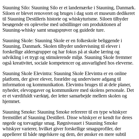
Stauning Silo: Stauning Silo er et landemærke i Stauning, Danmark.
Siloen er blevet renoveret og bruges i dag som et museum dedikeret
til Stauning Destilleris historie og whiskyturisme. Siloen tilbyder
besøgende en oplevelse med udstillinger om produktionen af
Stauning-whisky samt smagsprøver og guidede ture.
Stauning Skole: Stauning Skole er en folkeskole beliggende i
Stauning, Danmark. Skolen tilbyder undervisning til elever i
forskellige aldersgrupper og har fokus på at skabe læring og
udvikling i et trygt og stimulerende miljø. Stauning Skole fremmer
også kreativitet, sociale kompetencer og ansvarlighed hos eleverne.
Stauning Skole Elevintra: Stauning Skole Elevintra er en online
platform, der giver elever, forældre og undervisere adgang til
information og kommunikation. Elevintra bruges til at dele planer,
nyheder, elevopgaver og kommunikere med skolens personale. Det
er et værdifuldt værktøj, der letter samarbejde mellem skolen og
hjemmet.
Stauning Smoke: Stauning Smoke refererer til en type whiskyer
fremstillet af Stauning Destilleri. Disse whiskyer er kendt for deres
røgede og torvagtige smag. Røgniveauet i Stauning Smoke
whiskyer varierer, hvilket giver forskellige smagsprofiler, der
appellerer til både røgelskere og dem, der ønsker en mere subtil