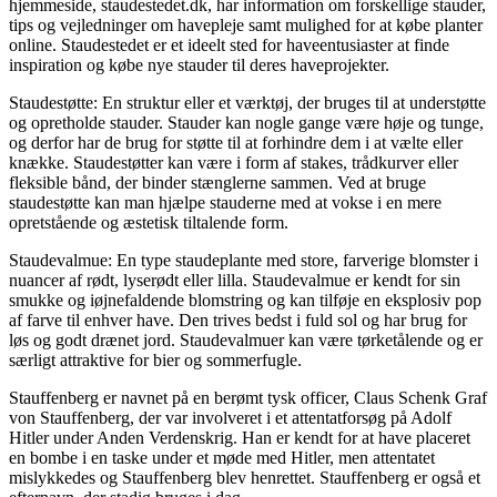
hjemmeside, staudestedet.dk, har information om forskellige stauder,
tips og vejledninger om havepleje samt mulighed for at købe planter
online. Staudestedet er et ideelt sted for haveentusiaster at finde
inspiration og købe nye stauder til deres haveprojekter.
Staudestøtte: En struktur eller et værktøj, der bruges til at understøtte
og opretholde stauder. Stauder kan nogle gange være høje og tunge,
og derfor har de brug for støtte til at forhindre dem i at vælte eller
knække. Staudestøtter kan være i form af stakes, trådkurver eller
fleksible bånd, der binder stænglerne sammen. Ved at bruge
staudestøtte kan man hjælpe stauderne med at vokse i en mere
opretstående og æstetisk tiltalende form.
Staudevalmue: En type staudeplante med store, farverige blomster i
nuancer af rødt, lyserødt eller lilla. Staudevalmue er kendt for sin
smukke og iøjnefaldende blomstring og kan tilføje en eksplosiv pop
af farve til enhver have. Den trives bedst i fuld sol og har brug for
løs og godt drænet jord. Staudevalmuer kan være tørketålende og er
særligt attraktive for bier og sommerfugle.
Stauffenberg er navnet på en berømt tysk officer, Claus Schenk Graf
von Stauffenberg, der var involveret i et attentatforsøg på Adolf
Hitler under Anden Verdenskrig. Han er kendt for at have placeret
en bombe i en taske under et møde med Hitler, men attentatet
mislykkedes og Stauffenberg blev henrettet. Stauffenberg er også et