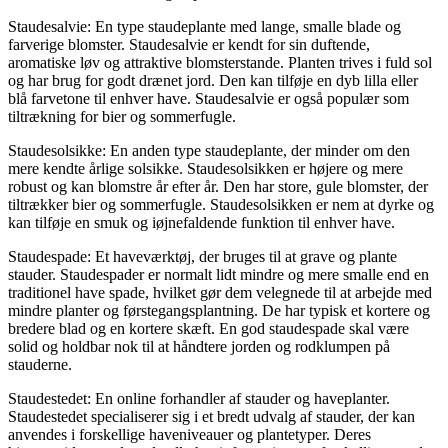
Staudesalvie: En type staudeplante med lange, smalle blade og
farverige blomster. Staudesalvie er kendt for sin duftende,
aromatiske løv og attraktive blomsterstande. Planten trives i fuld sol
og har brug for godt drænet jord. Den kan tilføje en dyb lilla eller
blå farvetone til enhver have. Staudesalvie er også populær som
tiltrækning for bier og sommerfugle.
Staudesolsikke: En anden type staudeplante, der minder om den
mere kendte årlige solsikke. Staudesolsikken er højere og mere
robust og kan blomstre år efter år. Den har store, gule blomster, der
tiltrækker bier og sommerfugle. Staudesolsikken er nem at dyrke og
kan tilføje en smuk og iøjnefaldende funktion til enhver have.
Staudespade: Et haveværktøj, der bruges til at grave og plante
stauder. Staudespader er normalt lidt mindre og mere smalle end en
traditionel have spade, hvilket gør dem velegnede til at arbejde med
mindre planter og førstegangsplantning. De har typisk et kortere og
bredere blad og en kortere skæft. En god staudespade skal være
solid og holdbar nok til at håndtere jorden og rodklumpen på
stauderne.
Staudestedet: En online forhandler af stauder og haveplanter.
Staudestedet specialiserer sig i et bredt udvalg af stauder, der kan
anvendes i forskellige haveniveauer og plantetyper. Deres