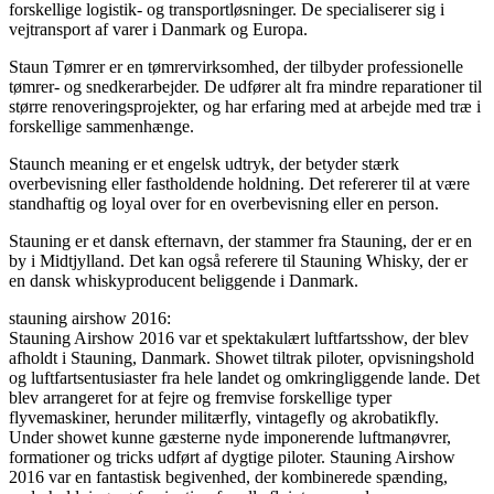
forskellige logistik- og transportløsninger. De specialiserer sig i
vejtransport af varer i Danmark og Europa.
Staun Tømrer er en tømrervirksomhed, der tilbyder professionelle
tømrer- og snedkerarbejder. De udfører alt fra mindre reparationer til
større renoveringsprojekter, og har erfaring med at arbejde med træ i
forskellige sammenhænge.
Staunch meaning er et engelsk udtryk, der betyder stærk
overbevisning eller fastholdende holdning. Det refererer til at være
standhaftig og loyal over for en overbevisning eller en person.
Stauning er et dansk efternavn, der stammer fra Stauning, der er en
by i Midtjylland. Det kan også referere til Stauning Whisky, der er
en dansk whiskyproducent beliggende i Danmark.
stauning airshow 2016:
Stauning Airshow 2016 var et spektakulært luftfartsshow, der blev
afholdt i Stauning, Danmark. Showet tiltrak piloter, opvisningshold
og luftfartsentusiaster fra hele landet og omkringliggende lande. Det
blev arrangeret for at fejre og fremvise forskellige typer
flyvemaskiner, herunder militærfly, vintagefly og akrobatikfly.
Under showet kunne gæsterne nyde imponerende luftmanøvrer,
formationer og tricks udført af dygtige piloter. Stauning Airshow
2016 var en fantastisk begivenhed, der kombinerede spænding,