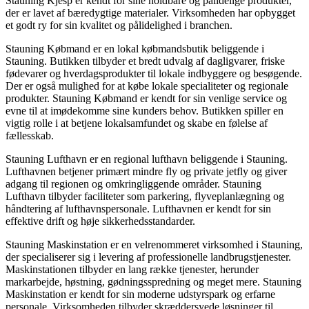
Stauning Kjesp er kendt for sine holdbare og pålidelige produkter,
der er lavet af bæredygtige materialer. Virksomheden har opbygget
et godt ry for sin kvalitet og pålidelighed i branchen.
Stauning Købmand er en lokal købmandsbutik beliggende i
Stauning. Butikken tilbyder et bredt udvalg af dagligvarer, friske
fødevarer og hverdagsprodukter til lokale indbyggere og besøgende.
Der er også mulighed for at købe lokale specialiteter og regionale
produkter. Stauning Købmand er kendt for sin venlige service og
evne til at imødekomme sine kunders behov. Butikken spiller en
vigtig rolle i at betjene lokalsamfundet og skabe en følelse af
fællesskab.
Stauning Lufthavn er en regional lufthavn beliggende i Stauning.
Lufthavnen betjener primært mindre fly og private jetfly og giver
adgang til regionen og omkringliggende områder. Stauning
Lufthavn tilbyder faciliteter som parkering, flyveplanlægning og
håndtering af lufthavnspersonale. Lufthavnen er kendt for sin
effektive drift og høje sikkerhedsstandarder.
Stauning Maskinstation er en velrenommeret virksomhed i Stauning,
der specialiserer sig i levering af professionelle landbrugstjenester.
Maskinstationen tilbyder en lang række tjenester, herunder
markarbejde, høstning, gødningsspredning og meget mere. Stauning
Maskinstation er kendt for sin moderne udstyrspark og erfarne
personale. Virksomheden tilbyder skræddersyede løsninger til