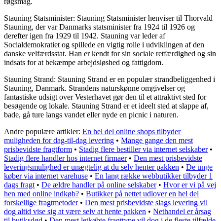
røgsmag.
Stauning Statsminister: Stauning Statsminister henviser til Thorvald
Stauning, der var Danmarks statsminister fra 1924 til 1926 og
derefter igen fra 1929 til 1942. Stauning var leder af
Socialdemokratiet og spillede en vigtig rolle i udviklingen af den
danske velfærdsstat. Han er kendt for sin sociale retfærdighed og sin
indsats for at bekæmpe arbejdsløshed og fattigdom.
Stauning Strand: Stauning Strand er en populær strandbeliggenhed i
Stauning, Danmark. Strandens naturskønne omgivelser og
fantastiske udsigt over Vesterhavet gør den til et attraktivt sted for
besøgende og lokale. Stauning Strand er et ideelt sted at slappe af,
bade, gå ture langs vandet eller nyde en picnic i naturen.
Andre populære artikler:
En hel del online shops tilbyder
muligheden for dag-til-dag levering
•
Mange gange den mest
prisbevidste fragtform
•
Stadig flere bestiller via internet selskaber
•
Stadig flere handler hos internet firmaer
•
Den mest prisbevidste
leveringsmulighed er unægtelig at du selv henter pakken
•
De unge
køber via internet varehuse
•
En lang række webbutikker tilbyder 1
dags fragt
•
De ældre handler på online selskaber
•
Hvor er vi på vej
hen med online indkøb?
•
Butikker på nettet udlover en hel del
forskellige fragtmetoder
•
Den mest prisbevidste slags levering vil
dog altid vise sig at være selv at hente pakken
•
Nethandel er årsag
til butiksdød
•
Den mest letkøbte fragttype vil dog i de fleste tilfælde