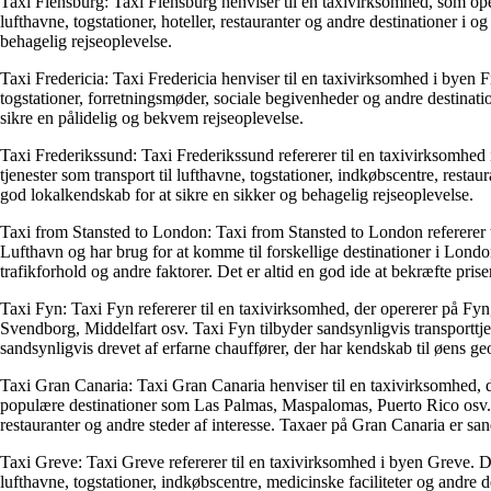
Taxi Flensburg: Taxi Flensburg henviser til en taxivirksomhed, som operer
lufthavne, togstationer, hoteller, restauranter og andre destinationer 
behagelig rejseoplevelse.
Taxi Fredericia: Taxi Fredericia henviser til en taxivirksomhed i byen Fr
togstationer, forretningsmøder, sociale begivenheder og andre destinati
sikre en pålidelig og bekvem rejseoplevelse.
Taxi Frederikssund: Taxi Frederikssund refererer til en taxivirksomhed 
tjenester som transport til lufthavne, togstationer, indkøbscentre, rest
god lokalkendskab for at sikre en sikker og behagelig rejseoplevelse.
Taxi from Stansted to London: Taxi from Stansted to London refererer ti
Lufthavn og har brug for at komme til forskellige destinationer i Londo
trafikforhold og andre faktorer. Det er altid en god ide at bekræfte pris
Taxi Fyn: Taxi Fyn refererer til en taxivirksomhed, der opererer på Fyn
Svendborg, Middelfart osv. Taxi Fyn tilbyder sandsynligvis transporttjen
sandsynligvis drevet af erfarne chauffører, der har kendskab til øens geogr
Taxi Gran Canaria: Taxi Gran Canaria henviser til en taxivirksomhed, de
populære destinationer som Las Palmas, Maspalomas, Puerto Rico osv. Hv
restauranter og andre steder af interesse. Taxaer på Gran Canaria er sa
Taxi Greve: Taxi Greve refererer til en taxivirksomhed i byen Greve. Di
lufthavne, togstationer, indkøbscentre, medicinske faciliteter og andre 