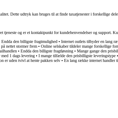
alitet. Dette udtryk kan bruges til at finde taxatjenester i forskellige 
et tjeneste og er et kontaktpunkt for kundehenvendelser og support. Ku
•
Endda den billigste fragtmulighed
•
Internet outlets tilbyder en lang 
på nettet stormer frem
•
Online selskaber tildeler mange forskellige for
tailhandlen
•
Endda den billigste fragtløsning
•
Mange gange den prisbill
r med 1 dags levering
•
I mange tilfælde den prisbilligste leveringstype
on er uden tvivl at hente pakken selv
•
En lang række internet handler t