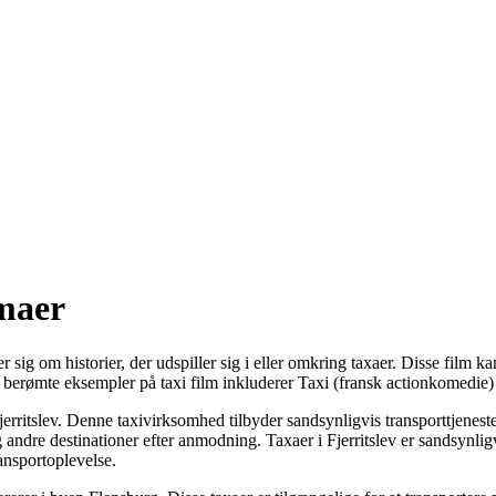
rmaer
r sig om historier, der udspiller sig i eller omkring taxaer. Disse film k
 berømte eksempler på taxi film inkluderer Taxi (fransk actionkomedie) 
n Fjerritslev. Denne taxivirksomhed tilbyder sandsynligvis transporttjene
 og andre destinationer efter anmodning. Taxaer i Fjerritslev er sandsyn
ansportoplevelse.