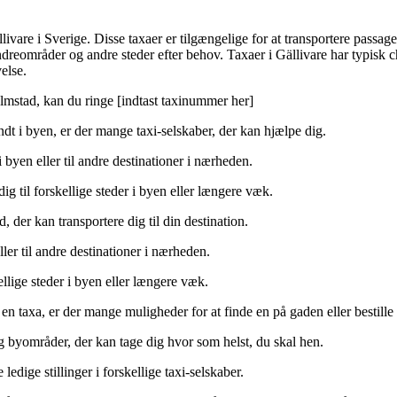
llivare i Sverige. Disse taxaer er tilgængelige for at transportere passa
, vandreområder og andre steder efter behov. Taxaer i Gällivare har typis
else.
lmstad, kan du ringe [indtast taxinummer her]
ndt i byen, er der mange taxi-selskaber, der kan hjælpe dig.
i byen eller til andre destinationer i nærheden.
dig til forskellige steder i byen eller længere væk.
ed, der kan transportere dig til din destination.
ller til andre destinationer i nærheden.
kellige steder i byen eller længere væk.
 taxa, er der mange muligheder for at finde en på gaden eller bestille 
og byområder, der kan tage dig hvor som helst, du skal hen.
 ledige stillinger i forskellige taxi-selskaber.