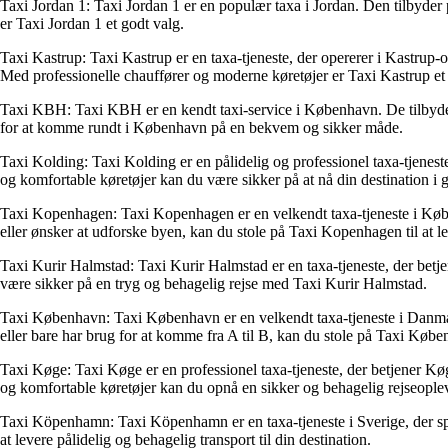
Taxi Jordan 1: Taxi Jordan 1 er en populær taxa i Jordan. Den tilbyder p
er Taxi Jordan 1 et godt valg.
Taxi Kastrup: Taxi Kastrup er en taxa-tjeneste, der opererer i Kastrup-o
Med professionelle chauffører og moderne køretøjer er Taxi Kastrup et id
Taxi KBH: Taxi KBH er en kendt taxi-service i København. De tilbyder 
for at komme rundt i København på en bekvem og sikker måde.
Taxi Kolding: Taxi Kolding er en pålidelig og professionel taxa-tjeneste
og komfortable køretøjer kan du være sikker på at nå din destination i
Taxi Kopenhagen: Taxi Kopenhagen er en velkendt taxa-tjeneste i Københ
eller ønsker at udforske byen, kan du stole på Taxi Kopenhagen til at le
Taxi Kurir Halmstad: Taxi Kurir Halmstad er en taxa-tjeneste, der betje
være sikker på en tryg og behagelig rejse med Taxi Kurir Halmstad.
Taxi København: Taxi København er en velkendt taxa-tjeneste i Danmark
eller bare har brug for at komme fra A til B, kan du stole på Taxi Køben
Taxi Køge: Taxi Køge er en professionel taxa-tjeneste, der betjener Kø
og komfortable køretøjer kan du opnå en sikker og behagelig rejseopl
Taxi Köpenhamn: Taxi Köpenhamn er en taxa-tjeneste i Sverige, der spe
at levere pålidelig og behagelig transport til din destination.