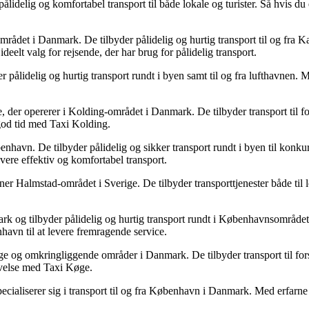
ålidelig og komfortabel transport til både lokale og turister. Så hvis d
mrådet i Danmark. De tilbyder pålidelig og hurtig transport til og fra Ka
eelt valg for rejsende, der har brug for pålidelig transport.
pålidelig og hurtig transport rundt i byen samt til og fra lufthavnen.
, der opererer i Kolding-området i Danmark. De tilbyder transport til fo
 god tid med Taxi Kolding.
avn. De tilbyder pålidelig og sikker transport rundt i byen til konkurr
vere effektiv og komfortabel transport.
ner Halmstad-området i Sverige. De tilbyder transporttjenester både til
 og tilbyder pålidelig og hurtig transport rundt i Københavnsområdet. 
havn til at levere fremragende service.
ge og omkringliggende områder i Danmark. De tilbyder transport til fors
evelse med Taxi Køge.
cialiserer sig i transport til og fra København i Danmark. Med erfarn