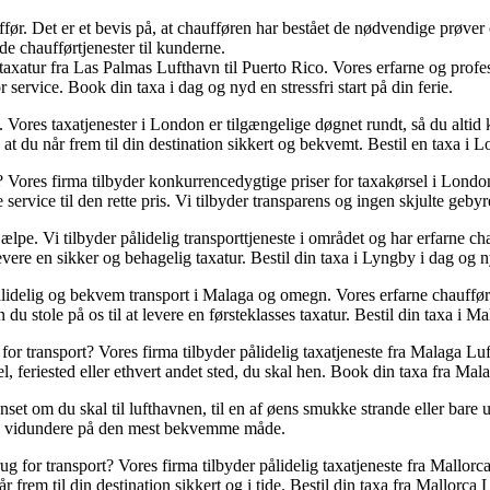
ør. Det er et bevis på, at chaufføren har bestået de nødvendige prøver o
de chaufførtjenester til kunderne.
xatur fra Las Palmas Lufthavn til Puerto Rico. Vores erfarne og professi
 service. Book din taxa i dag og nyd en stressfri start på din ferie.
ores taxatjenester i London er tilgængelige døgnet rundt, så du altid ka
, at du når frem til din destination sikkert og bekvemt. Bestil en tax
Vores firma tilbyder konkurrencedygtige priser for taxakørsel i London.
e service til den rette pris. Vi tilbyder transparens og ingen skjulte geby
ælpe. Vi tilbyder pålidelig transporttjeneste i området og har erfarne 
 levere en sikker og behagelig taxatur. Bestil din taxa i Lyngby i dag og 
delig og bekvem transport i Malaga og omegn. Vores erfarne chauffører vi
du stole på os til at levere en førsteklasses taxatur. Bestil din taxa i 
ransport? Vores firma tilbyder pålidelig taxatjeneste fra Malaga Luftha
l, feriested eller ethvert andet sted, du skal hen. Book din taxa fra Mala
t om du skal til lufthavnen, til en af øens smukke strande eller bare ud
ens vidundere på den mest bekvemme måde.
or transport? Vores firma tilbyder pålidelig taxatjeneste fra Mallorca L
r frem til din destination sikkert og i tide. Bestil din taxa fra Mallorca