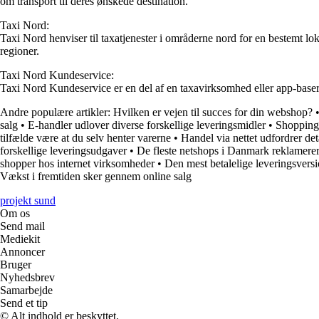
om transport til deres ønskede destination.
Taxi Nord:
Taxi Nord henviser til taxatjenester i områderne nord for en bestemt lok
regioner.
Taxi Nord Kundeservice:
Taxi Nord Kundeservice er en del af en taxavirksomhed eller app-baser
Andre populære artikler:
Hvilken er vejen til succes for din webshop?
salg
•
E-handler udlover diverse forskellige leveringsmidler
•
Shopping 
tilfælde være at du selv henter varerne
•
Handel via nettet udfordrer de
forskellige leveringsudgaver
•
De fleste netshops i Danmark reklamere
shopper hos internet virksomheder
•
Den mest betalelige leveringsversi
Vækst i fremtiden sker gennem online salg
projekt sund
Om os
Send mail
Mediekit
Annoncer
Bruger
Nyhedsbrev
Samarbejde
Send et tip
© Alt indhold er beskyttet.