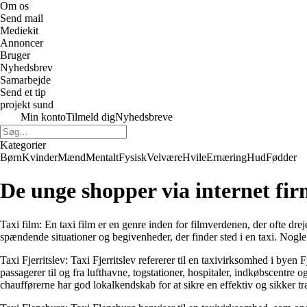
Om os
Send mail
Mediekit
Annoncer
Bruger
Nyhedsbrev
Samarbejde
Send et tip
projekt sund
Min konto
Tilmeld dig
Nyhedsbreve
Kategorier
Børn
Kvinder
Mænd
Mentalt
Fysisk
Velvære
Hvile
Ernæring
Hud
Fødder
De unge shopper via internet fi
Taxi film: En taxi film er en genre inden for filmverdenen, der ofte dreje
spændende situationer og begivenheder, der finder sted i en taxi. Nogle
Taxi Fjerritslev: Taxi Fjerritslev refererer til en taxivirksomhed i bye
passagerer til og fra lufthavne, togstationer, hospitaler, indkøbscentre
chaufførerne har god lokalkendskab for at sikre en effektiv og sikker tr