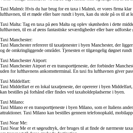
Taxi Malmö: Hvis du har brug for en taxa i Malmö, er vores firma klar ti
lufthavnen, til et møde eller bare rundt i byen, kan du stole på os til at
Taxi Malta: Tag en taxa på øen Malta og oplev skønheden i dette middelh
lufthavnen, til en af øens fantastiske seværdigheder eller bare udforske
Taxi Manchester:
Taxi Manchester refererer til taxatjenester i byen Manchester, der ligge
og de omkringliggende områder. Tjenesten er tilgængelig døgnet rundt 
Taxi Manchester Airport:
Taxi Manchester Airport er en transporttjeneste, der forbinder Manchest
uden for lufthavnens ankomstterminal. En taxi fra lufthavnen giver pas
Taxi Middelfart:
Taxi Middelfart er en lokal taxatjeneste, der opererer i byen Middelfar
kan bestilles på forhånd eller findes ved taxaholdepladserne i byen.
Taxi Milano:
Taxi Milano er en transporttjeneste i byen Milano, som er Italiens and
attraktioner. Taxi Milano kan bestilles gennem telefonopkald, mobilapp
Taxi Near Me:
Taxi Near Me er et søgeudtryk, der bruges til at finde de nærmeste tax