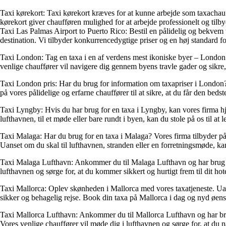
Taxi kørekort: Taxi kørekort kræves for at kunne arbejde som taxachauff
kørekort giver chaufføren mulighed for at arbejde professionelt og tilby
Taxi Las Palmas Airport to Puerto Rico: Bestil en pålidelig og bekvem ta
destination. Vi tilbyder konkurrencedygtige priser og en høj standard for
Taxi London: Tag en taxa i en af verdens mest ikoniske byer – London. V
venlige chauffører vil navigere dig gennem byens travle gader og sikre
Taxi London pris: Har du brug for information om taxapriser i London? 
på vores pålidelige og erfarne chauffører til at sikre, at du får den bedst
Taxi Lyngby: Hvis du har brug for en taxa i Lyngby, kan vores firma hj
lufthavnen, til et møde eller bare rundt i byen, kan du stole på os til at
Taxi Malaga: Har du brug for en taxa i Malaga? Vores firma tilbyder påli
Uanset om du skal til lufthavnen, stranden eller en forretningsmøde, kan 
Taxi Malaga Lufthavn: Ankommer du til Malaga Lufthavn og har brug for t
lufthavnen og sørge for, at du kommer sikkert og hurtigt frem til dit hote
Taxi Mallorca: Oplev skønheden i Mallorca med vores taxatjeneste. Uanse
sikker og behagelig rejse. Book din taxa på Mallorca i dag og nyd ø
Taxi Mallorca Lufthavn: Ankommer du til Mallorca Lufthavn og har brug f
Vores venlige chauffører vil møde dig i lufthavnen og sørge for, at du nå