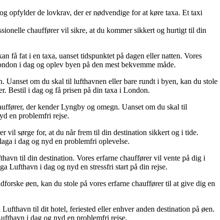
g opfylder de lovkrav, der er nødvendige for at køre taxa. Et taxi
onelle chauffører vil sikre, at du kommer sikkert og hurtigt til din
n få fat i en taxa, uanset tidspunktet på dagen eller natten. Vores
a i London i dag og oplev byen på den mest bekvemme måde.
 Uanset om du skal til lufthavnen eller bare rundt i byen, kan du stole
rer. Bestil i dag og få prisen på din taxa i London.
chauffører, der kender Lyngby og omegn. Uanset om du skal til
nyd en problemfri rejse.
l sørge for, at du når frem til din destination sikkert og i tide.
Malaga i dag og nyd en problemfri oplevelse.
vn til din destination. Vores erfarne chauffører vil vente på dig i
ga Lufthavn i dag og nyd en stressfri start på din rejse.
forske øen, kan du stole på vores erfarne chauffører til at give dig en
ufthavn til dit hotel, feriested eller enhver anden destination på øen.
 Lufthavn i dag og nyd en problemfri rejse.