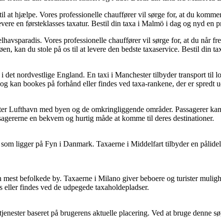
l at hjælpe. Vores professionelle chauffører vil sørge for, at du kommer
 levere en førsteklasses taxatur. Bestil din taxa i Malmö i dag og nyd en 
avsparadis. Vores professionelle chauffører vil sørge for, at du når fre
 øen, kan du stole på os til at levere den bedste taxaservice. Bestil din
r i det nordvestlige England. En taxi i Manchester tilbyder transport til
og kan bookes på forhånd eller findes ved taxa-rankene, der er spredt 
er Lufthavn med byen og de omkringliggende områder. Passagerer kan best
sagererne en bekvem og hurtig måde at komme til deres destinationer.
t, som ligger på Fyn i Danmark. Taxaerne i Middelfart tilbyder en pålid
en mest befolkede by. Taxaerne i Milano giver beboere og turister mulig
s eller findes ved de udpegede taxaholdepladser.
atjenester baseret på brugerens aktuelle placering. Ved at bruge denne