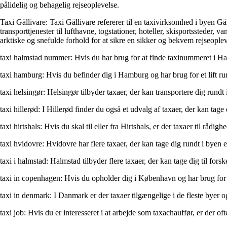
pålidelig og behagelig rejseoplevelse.
Taxi Gällivare: Taxi Gällivare refererer til en taxivirksomhed i byen Gä
transporttjenester til lufthavne, togstationer, hoteller, skisportssteder
arktiske og snefulde forhold for at sikre en sikker og bekvem rejseoplev
taxi halmstad nummer: Hvis du har brug for at finde taxinummeret i Ha
taxi hamburg: Hvis du befinder dig i Hamburg og har brug for et lift ru
taxi helsingør: Helsingør tilbyder taxaer, der kan transportere dig rundt 
taxi hillerød: I Hillerød finder du også et udvalg af taxaer, der kan tage 
taxi hirtshals: Hvis du skal til eller fra Hirtshals, er der taxaer til rådigh
taxi hvidovre: Hvidovre har flere taxaer, der kan tage dig rundt i byen e
taxi i halmstad: Halmstad tilbyder flere taxaer, der kan tage dig til fors
taxi in copenhagen: Hvis du opholder dig i København og har brug for en
taxi in denmark: I Danmark er der taxaer tilgængelige i de fleste byer 
taxi job: Hvis du er interesseret i at arbejde som taxachauffør, er der ofte