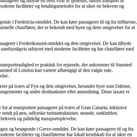
sagerer og tilbyde en bred vifte af tjenester, såsom transport til
 moderne faciliteter og betalingsmetoder for at sikre en bekvem og
øgende i Fredericia-området. De kan køre passagerer til og fra lufthavne,
ssionelle chauffører, der er bekendt med byen og dens omgivelser for at
passagerer i Frederikssund-området og dets omgivelser. De kan tilbyde
er sandsynligvis udstyret med moderne faciliteter og har chauffører med
transportmulighed er praktisk for rejsende, der ankommer til Stansted
ansted til London kan variere afhængigt af den valgte rute,
else.
agerer på tværs af Fyn og dets omgivelser, herunder byer som Odense,
arrangementer og andre destinationer efter anmodning. Disse taxaer er
for at transportere passagerer på tværs af Gran Canaria, inklusive
ndt på øen, udforske turistattraktioner, strande, natklubber,
n bekvem og pålidelig transportoplevelse.
kningen og besøgende i Greve-området. De kan køre passagerer til og fra
oderne faciliteter og chaufførerne har lokalt kendskab for at sikre en