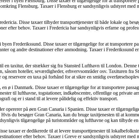
er i byen Flensburg. Disse taxaer er tilgængelige for at transportere pas
i og omkring Flensburg. Taxaer i Flensburg er sandsynligvis udstyret med
edericia. Disse taxaer tilbyder transporttjenester til både lokale og bes
oner efter behov. Taxaer i Fredericia har sandsynligvis erfarne og profe
i byen Frederikssund. Disse taxaer er tilgængelige for at transportere 
auranter og andre destinationer efter anmodning. Taxaer i Frederikssund 
l en taxitur, der strækker sig fra Stansted Lufthavn til London. Denne 
n, såsom hoteller, seværdigheder, erhvervsområder osv. Taxituren fra St
er og reservere en taxa på forhånd for at sikre en smidig overførselsoplev
, en ø i Danmark. Disse taxaer er tilgængelige for at transportere pass
ester til lufthavne, togstationer, indkøbscentre, offentlige og private 
afi og er i stand til at levere pålidelig og effektiv transport.
r opererer på øen Gran Canaria i Spanien. Disse taxaer er tilgængelige 
is du besøger Gran Canaria, kan du bruge taxitjenesten til at komme ru
ndsynligvis tilgængelige på turistområder og lufthavne og kan tilbyde e
sse taxaer er dedikerede til at levere transporttjenester til lokalbefol
destinationer efter behov. Taxaer i Greve er sandsynligvis udstyret med m