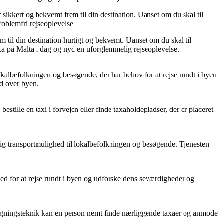
 sikkert og bekvemt frem til din destination. Uanset om du skal til
problemfri rejseoplevelse.
m til din destination hurtigt og bekvemt. Uanset om du skal til
 taxa på Malta i dag og nyd en uforglemmelig rejseoplevelse.
 lokalbefolkningen og besøgende, der har behov for at rejse rundt i byen
ud over byen.
ille en taxi i forvejen eller finde taxaholdepladser, der er placeret
elig transportmulighed til lokalbefolkningen og besøgende. Tjenesten
hed for at rejse rundt i byen og udforske dens seværdigheder og
 søgningsteknik kan en person nemt finde nærliggende taxaer og anmode