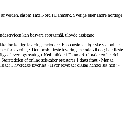
dele af verden, såsom Taxi Nord i Danmark, Sverige eller andre nordlige
ndeservicen kan besvare spørgsmål, tilbyde assistanc
række forskellige leveringsmetoder
•
Ekspansionen bør ske via online
mer for levering
•
Den prisbilligste leveringsmetode vil dog i de fleste
igste leveringsløsning
•
Netbutikker i Danmark tilbyder en hel del
•
Størstedelen af online selskaber præsterer 1 dags fragt
•
Mange
ilsiger 1 hverdags levering
•
Hvor bevæger digital handel sig hen?
•