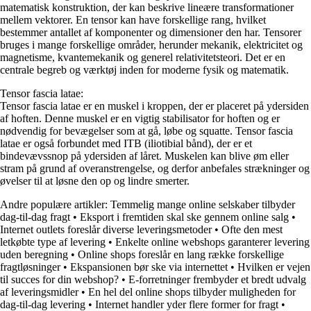
matematisk konstruktion, der kan beskrive lineære transformationer
mellem vektorer. En tensor kan have forskellige rang, hvilket
bestemmer antallet af komponenter og dimensioner den har. Tensorer
bruges i mange forskellige områder, herunder mekanik, elektricitet og
magnetisme, kvantemekanik og generel relativitetsteori. Det er en
centrale begreb og værktøj inden for moderne fysik og matematik.
Tensor fascia latae:
Tensor fascia latae er en muskel i kroppen, der er placeret på ydersiden
af hoften. Denne muskel er en vigtig stabilisator for hoften og er
nødvendig for bevægelser som at gå, løbe og squatte. Tensor fascia
latae er også forbundet med ITB (iliotibial bånd), der er et
bindevævssnop på ydersiden af låret. Muskelen kan blive øm eller
stram på grund af overanstrengelse, og derfor anbefales strækninger og
øvelser til at løsne den op og lindre smerter.
Andre populære artikler:
Temmelig mange online selskaber tilbyder
dag-til-dag fragt
•
Eksport i fremtiden skal ske gennem online salg
•
Internet outlets foreslår diverse leveringsmetoder
•
Ofte den mest
letkøbte type af levering
•
Enkelte online webshops garanterer levering
uden beregning
•
Online shops foreslår en lang række forskellige
fragtløsninger
•
Ekspansionen bør ske via internettet
•
Hvilken er vejen
til succes for din webshop?
•
E-forretninger frembyder et bredt udvalg
af leveringsmidler
•
En hel del online shops tilbyder muligheden for
dag-til-dag levering
•
Internet handler yder flere former for fragt
•