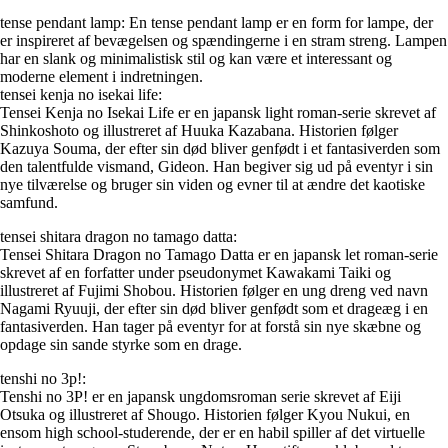
tense pendant lamp: En tense pendant lamp er en form for lampe, der
er inspireret af bevægelsen og spændingerne i en stram streng. Lampen
har en slank og minimalistisk stil og kan være et interessant og
moderne element i indretningen.
tensei kenja no isekai life:
Tensei Kenja no Isekai Life er en japansk light roman-serie skrevet af
Shinkoshoto og illustreret af Huuka Kazabana. Historien følger
Kazuya Souma, der efter sin død bliver genfødt i et fantasiverden som
den talentfulde vismand, Gideon. Han begiver sig ud på eventyr i sin
nye tilværelse og bruger sin viden og evner til at ændre det kaotiske
samfund.
tensei shitara dragon no tamago datta:
Tensei Shitara Dragon no Tamago Datta er en japansk let roman-serie
skrevet af en forfatter under pseudonymet Kawakami Taiki og
illustreret af Fujimi Shobou. Historien følger en ung dreng ved navn
Nagami Ryuuji, der efter sin død bliver genfødt som et drageæg i en
fantasiverden. Han tager på eventyr for at forstå sin nye skæbne og
opdage sin sande styrke som en drage.
tenshi no 3p!:
Tenshi no 3P! er en japansk ungdomsroman serie skrevet af Eiji
Otsuka og illustreret af Shougo. Historien følger Kyou Nukui, en
ensom high school-studerende, der er en habil spiller af det virtuelle