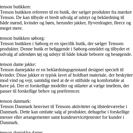
tenson butikken:
Tenson butikken refererer til en butik, der sælger produkter fra mærket
Tenson. De kan tilbyde et bredt udvalg af udstyr og beklædning til
både mænd, kvinder og børn, herunder jakker, flyverdragter, fleece og
meget mere.
tenson butikken søborg:
Tenson butikken i Søborg er en specifik butik, der sælger Tensons
produkter. Denne butik er beliggende i Søborg-området og tilbyder et
udvalg af udendørs tøj og udstyr til både lokale beboere og besøgende.
tenson dame jakke:
Tenson damejakke er en beklædningsgenstand designet specielt til
kvinder. Disse jakker er typisk lavet af holdbart materiale, der beskytter
mod vind og vejr, samtidig med at de er stilfulde og komfortable at
have på. Der er forskellige modeller og stilarter at vælge imellem, der
passer til forskellige behov og præferencer.
tenson danmark:
Tenson Danmark henviser til Tensons aktiviteter og tilstedeværelse i
Danmark. Dette kan omfatte salg af produkter, deltagelse i forskellige
messer eller arrangementer samt kundeservicetjenester for kunder i
Danmark.
tenson dunjakke dame: