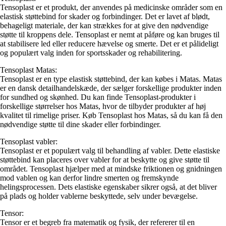
Tensoplast er et produkt, der anvendes på medicinske områder som en
elastisk støttebind for skader og forbindinger. Det er lavet af blødt,
behageligt materiale, der kan strækkes for at give den nødvendige
støtte til kroppens dele. Tensoplast er nemt at påføre og kan bruges til
at stabilisere led eller reducere hævelse og smerte. Det er et pålideligt
og populært valg inden for sportsskader og rehabilitering.
Tensoplast Matas:
Tensoplast er en type elastisk støttebind, der kan købes i Matas. Matas
er en dansk detailhandelskæde, der sælger forskellige produkter inden
for sundhed og skønhed. Du kan finde Tensoplast-produkter i
forskellige størrelser hos Matas, hvor de tilbyder produkter af høj
kvalitet til rimelige priser. Køb Tensoplast hos Matas, så du kan få den
nødvendige støtte til dine skader eller forbindinger.
Tensoplast vabler:
Tensoplast er et populært valg til behandling af vabler. Dette elastiske
støttebind kan placeres over vabler for at beskytte og give støtte til
området. Tensoplast hjælper med at mindske friktionen og gnidningen
mod vablen og kan derfor lindre smerten og fremskynde
helingsprocessen. Dets elastiske egenskaber sikrer også, at det bliver
på plads og holder vablerne beskyttede, selv under bevægelse.
Tensor:
Tensor er et begreb fra matematik og fysik, der refererer til en