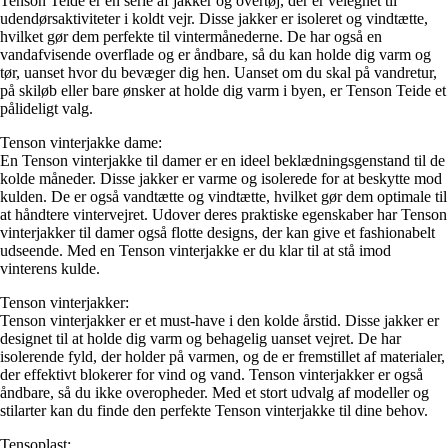
Tenson Teide er en serie af jakker og overtøj, der er velegnet til
udendørsaktiviteter i koldt vejr. Disse jakker er isoleret og vindtætte,
hvilket gør dem perfekte til vintermånederne. De har også en
vandafvisende overflade og er åndbare, så du kan holde dig varm og
tør, uanset hvor du bevæger dig hen. Uanset om du skal på vandretur,
på skiløb eller bare ønsker at holde dig varm i byen, er Tenson Teide et
pålideligt valg.
Tenson vinterjakke dame:
En Tenson vinterjakke til damer er en ideel beklædningsgenstand til de
kolde måneder. Disse jakker er varme og isolerede for at beskytte mod
kulden. De er også vandtætte og vindtætte, hvilket gør dem optimale til
at håndtere vintervejret. Udover deres praktiske egenskaber har Tenson
vinterjakker til damer også flotte designs, der kan give et fashionabelt
udseende. Med en Tenson vinterjakke er du klar til at stå imod
vinterens kulde.
Tenson vinterjakker:
Tenson vinterjakker er et must-have i den kolde årstid. Disse jakker er
designet til at holde dig varm og behagelig uanset vejret. De har
isolerende fyld, der holder på varmen, og de er fremstillet af materialer,
der effektivt blokerer for vind og vand. Tenson vinterjakker er også
åndbare, så du ikke overopheder. Med et stort udvalg af modeller og
stilarter kan du finde den perfekte Tenson vinterjakke til dine behov.
Tensoplast: