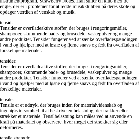
instrumentprogram, Strawberry Notes. Han stifter en klub med tre
engle, der er i problemer for at redde musikklubben på deres skole og
opdager værdien af ​​venskab og musik.
tensid:
Tensider er overfladeaktive stoffer, der bruges i rengøringsmidler,
shampooer, skummende bade- og brusedele, vaskepulver og mange
andre produkter. Tensider fungerer ved at sænke overfladespændingen
i vand og hjælper med at løsne og fjerne snavs og fedt fra overfladen af
​​forskellige materialer.
tensider:
Tensider er overfladeaktive stoffer, der bruges i rengøringsmidler,
shampooer, skummende bade- og brusedele, vaskepulver og mange
andre produkter. Tensider fungerer ved at sænke overfladespændingen
i vand og hjælper med at løsne og fjerne snavs og fedt fra overfladen af
​​forskellige materialer.
tensile:
Tensile er et udtryk, der bruges inden for materialvidenskab og
ingeniørvirksomhed til at beskrive en belastning, der trækker eller
strækker et materiale. Tensilbelastning kan måles ved at anvende en
kraft på materialet og observere, hvor meget det strækker sig eller
deformeres.
tensile strength: