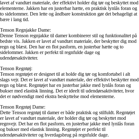
lavet af vandtæt materiale, der effektivt holder dig tør og beskyttet mod
elementerne. Jakken har en justerbar hætte, en praktisk lynlås foran og
to sidelommer. Den lette og åndbare konstruktion gør det behageligt at
bære i lang tid.
Tenson Regnjakke Dame:
Denne Tenson regnjakke til damer kombinerer stil og funktionalitet på
bedste vis. Jakken er lavet af vandtæt materiale, der beskytter dig mod
regn og blæst. Den har en flot pasform, en justerbar hætte og to
sidelommer. Jakken er perfekt til regnfulde dage og
udendørsaktiviteter.
Tenson Regntøj:
Tenson regntøjet er designet til at holde dig tør og komfortabel i alt
slags vejr. Det er lavet af vandtæt materiale, der effektivt beskytter mod
regn og blæst. Regntøjet har en justerbar jakke med lynlås foran og
bukser med elastisk linning. Det er ideelt til udendørsaktiviteter, hvor
det er nødvendigt med ekstra beskyttelse mod elementerne.
Tenson Regntøj Dame:
Dette Tenson regntøj til damer er både praktisk og stilfuldt. Regntøjet
er lavet af vandtæt materiale, der holder dig tør og beskyttet mod
regnvejr. Det har en flot pasform, en justerbar jakke med lynlås foran
og bukser med elastisk linning. Regntøjet er perfekt til
udendørsaktiviteter og hverdagsbrug på regnfulde dage.