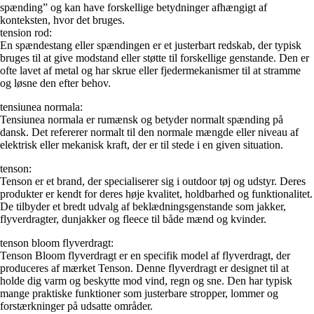
spænding” og kan have forskellige betydninger afhængigt af
konteksten, hvor det bruges.
tension rod:
En spændestang eller spændingen er et justerbart redskab, der typisk
bruges til at give modstand eller støtte til forskellige genstande. Den er
ofte lavet af metal og har skrue eller fjedermekanismer til at stramme
og løsne den efter behov.
tensiunea normala:
Tensiunea normala er rumænsk og betyder normalt spænding på
dansk. Det refererer normalt til den normale mængde eller niveau af
elektrisk eller mekanisk kraft, der er til stede i en given situation.
tenson:
Tenson er et brand, der specialiserer sig i outdoor tøj og udstyr. Deres
produkter er kendt for deres høje kvalitet, holdbarhed og funktionalitet.
De tilbyder et bredt udvalg af beklædningsgenstande som jakker,
flyverdragter, dunjakker og fleece til både mænd og kvinder.
tenson bloom flyverdragt:
Tenson Bloom flyverdragt er en specifik model af flyverdragt, der
produceres af mærket Tenson. Denne flyverdragt er designet til at
holde dig varm og beskytte mod vind, regn og sne. Den har typisk
mange praktiske funktioner som justerbare stropper, lommer og
forstærkninger på udsatte områder.