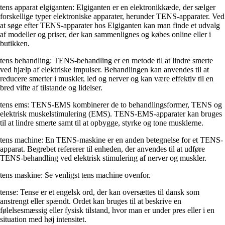
tens apparat elgiganten: Elgiganten er en elektronikkæde, der sælger
forskellige typer elektroniske apparater, herunder TENS-apparater. Ved
at søge efter TENS-apparater hos Elgiganten kan man finde et udvalg
af modeller og priser, der kan sammenlignes og købes online eller i
butikken.
tens behandling: TENS-behandling er en metode til at lindre smerte
ved hjælp af elektriske impulser. Behandlingen kan anvendes til at
reducere smerter i muskler, led og nerver og kan være effektiv til en
bred vifte af tilstande og lidelser.
tens ems: TENS-EMS kombinerer de to behandlingsformer, TENS og
elektrisk muskelstimulering (EMS). TENS-EMS-apparater kan bruges
til at lindre smerte samt til at opbygge, styrke og tone musklerne.
tens machine: En TENS-maskine er en anden betegnelse for et TENS-
apparat. Begrebet refererer til enheden, der anvendes til at udføre
TENS-behandling ved elektrisk stimulering af nerver og muskler.
tens maskine: Se venligst tens machine ovenfor.
tense: Tense er et engelsk ord, der kan oversættes til dansk som
anstrengt eller spændt. Ordet kan bruges til at beskrive en
følelsesmæssig eller fysisk tilstand, hvor man er under pres eller i en
situation med høj intensitet.