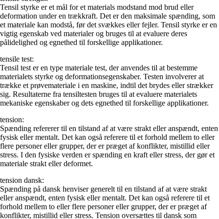
Tensil styrke er et mål for et materials modstand mod brud eller
deformation under en trækkraft. Det er den maksimale spænding, som
et materiale kan modstå, før det svækkes eller fejler. Tensil styrke er en
vigtig egenskab ved materialer og bruges til at evaluere deres
pålidelighed og egnethed til forskellige applikationer.
tensile test:
Tensil test er en type materiale test, der anvendes til at bestemme
materialets styrke og deformationsegenskaber. Testen involverer at
trække et prøvemateriale i en maskine, indtil det brydes eller strækker
sig. Resultaterne fra tensiltesten bruges til at evaluere materialets
mekaniske egenskaber og dets egnethed til forskellige applikationer.
tension:
Spænding refererer til en tilstand af at være strakt eller anspændt, enten
fysisk eller mentalt. Det kan også referere til et forhold mellem to eller
flere personer eller grupper, der er præget af konflikter, mistillid eller
stress. I den fysiske verden er spænding en kraft eller stress, der gør et
materiale strakt eller deformet.
tension dansk:
Spænding på dansk henviser generelt til en tilstand af at være strakt
eller anspændt, enten fysisk eller mentalt. Det kan også referere til et
forhold mellem to eller flere personer eller grupper, der er præget af
konflikter, mistillid eller stress. Tension oversættes til dansk som