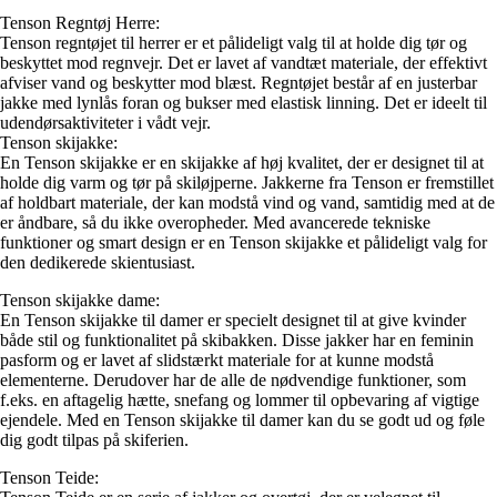
Tenson Regntøj Herre:
Tenson regntøjet til herrer er et pålideligt valg til at holde dig tør og
beskyttet mod regnvejr. Det er lavet af vandtæt materiale, der effektivt
afviser vand og beskytter mod blæst. Regntøjet består af en justerbar
jakke med lynlås foran og bukser med elastisk linning. Det er ideelt til
udendørsaktiviteter i vådt vejr.
Tenson skijakke:
En Tenson skijakke er en skijakke af høj kvalitet, der er designet til at
holde dig varm og tør på skiløjperne. Jakkerne fra Tenson er fremstillet
af holdbart materiale, der kan modstå vind og vand, samtidig med at de
er åndbare, så du ikke overopheder. Med avancerede tekniske
funktioner og smart design er en Tenson skijakke et pålideligt valg for
den dedikerede skientusiast.
Tenson skijakke dame:
En Tenson skijakke til damer er specielt designet til at give kvinder
både stil og funktionalitet på skibakken. Disse jakker har en feminin
pasform og er lavet af slidstærkt materiale for at kunne modstå
elementerne. Derudover har de alle de nødvendige funktioner, som
f.eks. en aftagelig hætte, snefang og lommer til opbevaring af vigtige
ejendele. Med en Tenson skijakke til damer kan du se godt ud og føle
dig godt tilpas på skiferien.
Tenson Teide: