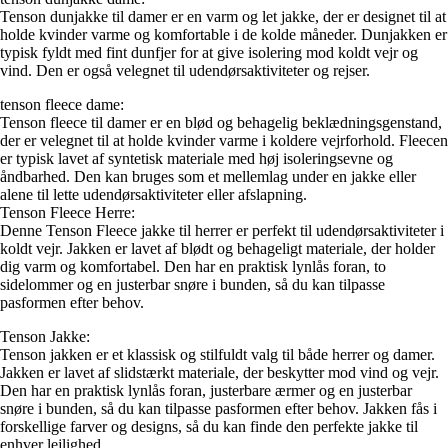
Tenson dunjakke til damer er en varm og let jakke, der er designet til at
holde kvinder varme og komfortable i de kolde måneder. Dunjakken er
typisk fyldt med fint dunfjer for at give isolering mod koldt vejr og
vind. Den er også velegnet til udendørsaktiviteter og rejser.
tenson fleece dame:
Tenson fleece til damer er en blød og behagelig beklædningsgenstand,
der er velegnet til at holde kvinder varme i koldere vejrforhold. Fleecen
er typisk lavet af syntetisk materiale med høj isoleringsevne og
åndbarhed. Den kan bruges som et mellemlag under en jakke eller
alene til lette udendørsaktiviteter eller afslapning.
Tenson Fleece Herre:
Denne Tenson Fleece jakke til herrer er perfekt til udendørsaktiviteter i
koldt vejr. Jakken er lavet af blødt og behageligt materiale, der holder
dig varm og komfortabel. Den har en praktisk lynlås foran, to
sidelommer og en justerbar snøre i bunden, så du kan tilpasse
pasformen efter behov.
Tenson Jakke:
Tenson jakken er et klassisk og stilfuldt valg til både herrer og damer.
Jakken er lavet af slidstærkt materiale, der beskytter mod vind og vejr.
Den har en praktisk lynlås foran, justerbare ærmer og en justerbar
snøre i bunden, så du kan tilpasse pasformen efter behov. Jakken fås i
forskellige farver og designs, så du kan finde den perfekte jakke til
enhver lejlighed.