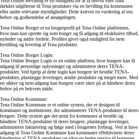
Tena Online Bevilling er en mulighed for at få delvist eller fuldt
dækket udgifterne til Tena produkter via en bevilling fra kommunen
eller andre relevante myndigheder. Dette kræver en vurdering af ens
behov og godkendelse af ansøgningen.
Tena Online Borger er en brugerprofil på Tena Online platformen,
hvor man kan oprette sig som borger og få adgang til eksklusive tilbud,
nyheder og andre fordele. Profilen giver også mulighed for nem
bestilling og levering af Tena produkter.
Tena Online Borger Login:
Tena Online Borger Login er en online platform, hvor borgere kan få
adgang til personlige oplysninger og administrere deres TENA-
produkter. Ved hjælp af dette login kan borgere let bestille TENA-
produkter, planlægge leveringer, ændre produkter og meget mere. Med
en sikker og nem adgang kan borgere være sikre på at håndtere deres
behov på en bekvem måde.
Tena Online Kommune:
Tena Online Kommune er et online system, der er designet til
kommuner og institutioner, der administrerer TENA-produkter til deres
borgere. Dette system gør det nemt for kommuner at bestille og
håndtere TENA-produkter til deres brugere, planlægge leveringer,
administrere fakturering og følge med i brugernes forbrug. Ved at have
adgang til Tena Online Kommune kan kommuner effektivisere deres
håndtering af TENA-produkter og sikre en bedre service til borgerne.