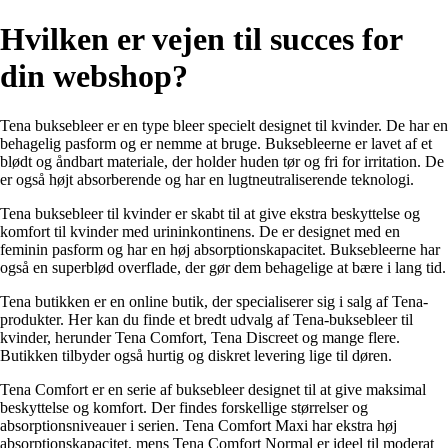
Hvilken er vejen til succes for
din webshop?
Tena buksebleer er en type bleer specielt designet til kvinder. De har en
behagelig pasform og er nemme at bruge. Buksebleerne er lavet af et
blødt og åndbart materiale, der holder huden tør og fri for irritation. De
er også højt absorberende og har en lugtneutraliserende teknologi.
Tena buksebleer til kvinder er skabt til at give ekstra beskyttelse og
komfort til kvinder med urininkontinens. De er designet med en
feminin pasform og har en høj absorptionskapacitet. Buksebleerne har
også en superblød overflade, der gør dem behagelige at bære i lang tid.
Tena butikken er en online butik, der specialiserer sig i salg af Tena-
produkter. Her kan du finde et bredt udvalg af Tena-buksebleer til
kvinder, herunder Tena Comfort, Tena Discreet og mange flere.
Butikken tilbyder også hurtig og diskret levering lige til døren.
Tena Comfort er en serie af buksebleer designet til at give maksimal
beskyttelse og komfort. Der findes forskellige størrelser og
absorptionsniveauer i serien. Tena Comfort Maxi har ekstra høj
absorptionskapacitet, mens Tena Comfort Normal er ideel til moderat