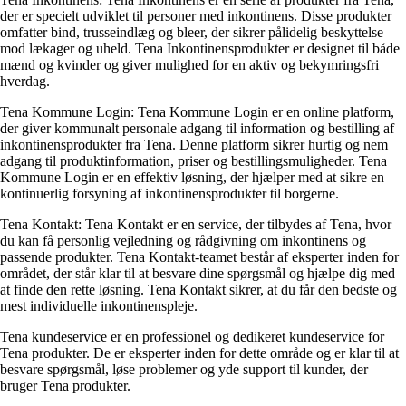
der er specielt udviklet til personer med inkontinens. Disse produkter
omfatter bind, trusseindlæg og bleer, der sikrer pålidelig beskyttelse
mod lækager og uheld. Tena Inkontinensprodukter er designet til både
mænd og kvinder og giver mulighed for en aktiv og bekymringsfri
hverdag.
Tena Kommune Login: Tena Kommune Login er en online platform,
der giver kommunalt personale adgang til information og bestilling af
inkontinensprodukter fra Tena. Denne platform sikrer hurtig og nem
adgang til produktinformation, priser og bestillingsmuligheder. Tena
Kommune Login er en effektiv løsning, der hjælper med at sikre en
kontinuerlig forsyning af inkontinensprodukter til borgerne.
Tena Kontakt: Tena Kontakt er en service, der tilbydes af Tena, hvor
du kan få personlig vejledning og rådgivning om inkontinens og
passende produkter. Tena Kontakt-teamet består af eksperter inden for
området, der står klar til at besvare dine spørgsmål og hjælpe dig med
at finde den rette løsning. Tena Kontakt sikrer, at du får den bedste og
mest individuelle inkontinenspleje.
Tena kundeservice er en professionel og dedikeret kundeservice for
Tena produkter. De er eksperter inden for dette område og er klar til at
besvare spørgsmål, løse problemer og yde support til kunder, der
bruger Tena produkter.