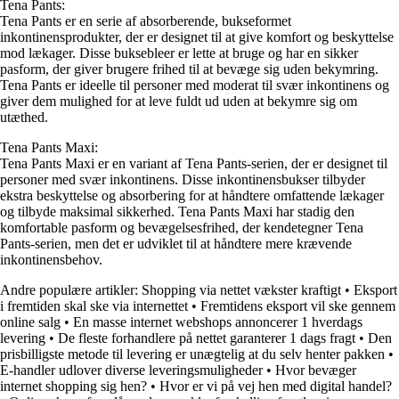
Tena Pants:
Tena Pants er en serie af absorberende, bukseformet
inkontinensprodukter, der er designet til at give komfort og beskyttelse
mod lækager. Disse buksebleer er lette at bruge og har en sikker
pasform, der giver brugere frihed til at bevæge sig uden bekymring.
Tena Pants er ideelle til personer med moderat til svær inkontinens og
giver dem mulighed for at leve fuldt ud uden at bekymre sig om
utæthed.
Tena Pants Maxi:
Tena Pants Maxi er en variant af Tena Pants-serien, der er designet til
personer med svær inkontinens. Disse inkontinensbukser tilbyder
ekstra beskyttelse og absorbering for at håndtere omfattende lækager
og tilbyde maksimal sikkerhed. Tena Pants Maxi har stadig den
komfortable pasform og bevægelsesfrihed, der kendetegner Tena
Pants-serien, men det er udviklet til at håndtere mere krævende
inkontinensbehov.
Andre populære artikler:
Shopping via nettet vækster kraftigt
•
Eksport
i fremtiden skal ske via internettet
•
Fremtidens eksport vil ske gennem
online salg
•
En masse internet webshops annoncerer 1 hverdags
levering
•
De fleste forhandlere på nettet garanterer 1 dags fragt
•
Den
prisbilligste metode til levering er unægtelig at du selv henter pakken
•
E-handler udlover diverse leveringsmuligheder
•
Hvor bevæger
internet shopping sig hen?
•
Hvor er vi på vej hen med digital handel?