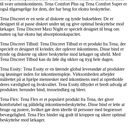
til svær urininkontinens. Tena Comfort Plus og Tena Comfort Super er
også tilgængelige for dem, der har brug for ekstra beskyttelse.
Tena Discreet er en serie af diskrete og tynde buksebleer. De er
designet til at passe diskret under tøj og give optimal beskyttelse mod
lækager. Tena Discreet Maxi Night er specielt designet til brug om
natten og har ekstra høj absorptionskapacitet.
Tena Discreet Tilbud: Tena Discreet Tilbud er et produkt fra Tena, der
specielt er designet til kvinder, der oplever inkontinens. Disse bind er
tynde og diskrete og sikrer beskyttelse mod lækager og uheld. Med
Tena Discreet Tilbud kan du føle dig sikker og tryg hele dagen.
Tena Essity: Tena Essity er en førende global leverandør af produkter
og løsninger inden for inkontinenspleje. Virksomheden arbejder
målrettet på at hjælpe mennesker med inkontinens med at opretholde
deres værdighed og livskvalitet. Tena Essity tilbyder et bredt udvalg af
produkter, herunder bind, trusseindlæg og bleer.
Tena Flex: Tena Flex er et populært produkt fra Tena, der giver
komfortabel og pålidelig inkontinensbeskyttelse. Disse bind er lette at
bruge og justere, hvilket gør dem ideelle til personer med begrænset
bevægelighed. Tena Flex binder sig godt til kroppen og sikrer optimal
beskyttelse mod lækager.