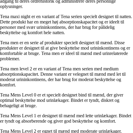
adgang til deres ordrehistorik og administrere deres personlige
oplysninger.
Tena maxi night er en variant af Tena serien specielt designet til natten.
Dette produkt har en meget høj absorptionskapacitet og er ideelt til
personer med svær urininkontinens, der har brug for pålidelig
beskyttelse og komfort hele natten.
Tena men er en serie af produkter specielt designet til mænd. Disse
produkter er designet til at give beskyttelse mod urininkontinens og er
komfortable at bruge. Tena men er ideel til mænd med urinrelaterede
problemer.
Tena men level 2 er en variant af Tena men serien med medium
absorptionskapacitet. Denne variant er velegnet til mænd med let til
moderat urininkontinens, der har brug for moderat beskyttelse og
komfort.
Tena Mens Level 0 er et specielt designet bind til mænd, der giver
optimal beskyttelse mod urinlækager. Bindet er tyndt, diskret og
behageligt at bruge.
Tena Mens Level 1 er designet til mænd med lette urinlækager. Bindet
er tyndt og absorberende og giver god beskyttelse og komfort.
Tena Mens Level 2 er egnet til mænd med moderate urinlækager.