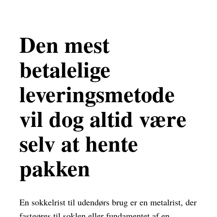
Den mest
betalelige
leveringsmetode
vil dog altid være
selv at hente
pakken
En sokkelrist til udendørs brug er en metalrist, der
fastgøres til soklen eller fundamentet af en