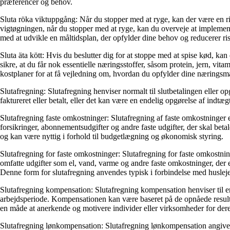
præferencer og behov.
Sluta röka viktuppgång: Når du stopper med at ryge, kan der være en ri
vigtøgningen, når du stopper med at ryge, kan du overveje at implemen
med at udvikle en måltidsplan, der opfylder dine behov og reducerer r
Sluta äta kött: Hvis du beslutter dig for at stoppe med at spise kød, ka
sikre, at du får nok essentielle næringsstoffer, såsom protein, jern, 
kostplaner for at få vejledning om, hvordan du opfylder dine nærings
Slutafregning: Slutafregning henviser normalt til slutbetalingen eller op
faktureret eller betalt, eller det kan være en endelig opgørelse af indtæ
Slutafregning faste omkostninger: Slutafregning af faste omkostninger 
forsikringer, abonnementsudgifter og andre faste udgifter, der skal bet
og kan være nyttig i forhold til budgetlægning og økonomisk styring.
Slutafregning for faste omkostninger: Slutafregning for faste omkostnin
omfatte udgifter som el, vand, varme og andre faste omkostninger, der 
Denne form for slutafregning anvendes typisk i forbindelse med husleje
Slutafregning kompensation: Slutafregning kompensation henviser til en 
arbejdsperiode. Kompensationen kan være baseret på de opnåede result
en måde at anerkende og motivere individer eller virksomheder for deres
Slutafregning lønkompensation: Slutafregning lønkompensation angiver e