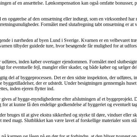
lutningen af en ansættelse. Lønkompensation kan også omfatte bonusser, 
l en opgørelse af den omsætning eller indtægt, som en virksomhed har m
orretningsmuligheder. Formålet med slutafregning tabt omsætning er at 
ggende i nærheden af byen Lund i Sverige. Kvarnen er en velbevaret træ
varnen tilbyder guidede ture, hvor besøgende får mulighed for at udfor
er udføres, inden køber overtager ejendommen. Formålet med slutbesigtnin
gt for eventuelle fejl, mangler eller skader, og både køber og sælger de
gtig del af byggeprocessen. Det er den sidste inspektion, der udføres, i
de byggetilladelser, der er udstedt. Under besigtningen gennemgås huset 
tes, inden ejeren flytter ind.
 gives af bygge-myndighederne efter afslutningen af et byggeprojekt. De
g for at kunne få den endelige godkendelse af byggeriet og eventuelt ta
l, der bruges til at give ekstra sikkerhed og styrke til døre, vinduer ell
net med magt. Slutblikket kan være lavet af forskellige materialer som stå
res på karmen og låsen på en dør for at forhindre, at den bliver tvunget 