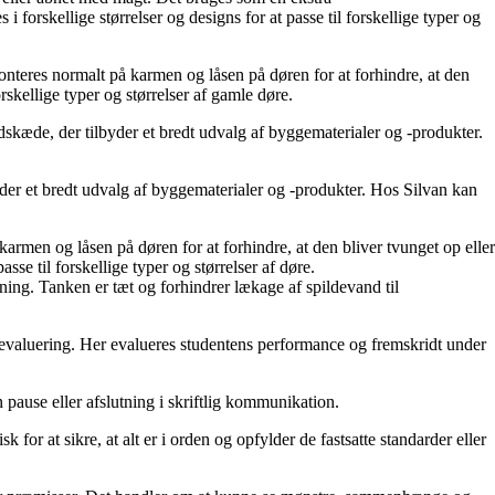
i forskellige størrelser og designs for at passe til forskellige typer og
 monteres normalt på karmen og låsen på døren for at forhindre, at den
orskellige typer og størrelser af gamle døre.
dskæde, der tilbyder et bredt udvalg af byggematerialer og -produkter.
byder et bredt udvalg af byggematerialer og -produkter. Hos Silvan kan
å karmen og låsen på døren for at forhindre, at den bliver tvunget op eller
sse til forskellige typer og størrelser af døre.
ning. Tanken er tæt og forhindrer lækage af spildevand til
utevaluering. Her evalueres studentens performance og fremskridt under
n pause eller afslutning i skriftlig kommunikation.
k for at sikre, at alt er i orden og opfylder de fastsatte standarder eller