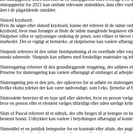
slutopgørelse for 2021 kan omfatte relevante statistikker, data eller vur
året i de pågældende områder.
Slutord krydsord:
Hvis du søger efter slutord krydsord, kunne det referere til de sidste ord
krydsord, hvor man forsøger at finde de sidste manglende bogstaver eller
Slutpriser villor er oplysninger omkring de priser, som villaer er blevet 
markedet. Det er vigtigt at bemærke, at slutpriserne kan variere afhæng
Slutpuds refererer til den sidste finishpudsning af en overflade eller 
smukt udseende. Slutpuds kan udføres med forskellige materialer og tekn
Slutrengøring refererer til den grundlæggende rengøring, der udføres eft
Priserne for slutrengøring kan variere afhængigt af omfanget af arbejdet 
Slutrengøring pris er den pris, der opkræves for at udføre en slutrengø
hvilke ekstra ydelser der kan være nødvendige, som f.eks. fjernelse af 
Slutroulette henviser til en type spil eller aktivitet, hvor en person væl
hvor en person eller et element vælges tilfældigt eller uden særlige krite
Sluts of Pascal refererer til et udtryk, der ofte bruges til at betegne en 
bestemt brand. Udtrykket kan variere i betydningen afhængigt af konte
Slutseddel er en juridisk betegnelse for en kontrakt eller aftale, der an