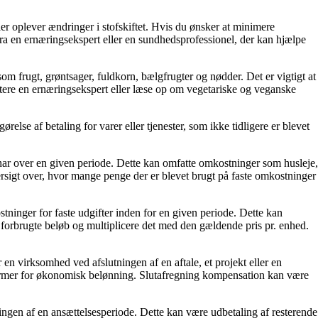
r oplever ændringer i stofskiftet. Hvis du ønsker at minimere
a en ernæringsekspert eller en sundhedsprofessionel, der kan hjælpe
som frugt, grøntsager, fuldkorn, bælgfrugter og nødder. Det er vigtigt at
ultere en ernæringsekspert eller læse op om vegetariske og veganske
else af betaling for varer eller tjenester, som ikke tidligere er blevet
 har over en given periode. Dette kan omfatte omkostninger som husleje,
versigt over, hvor mange penge der er blevet brugt på faste omkostninger
tninger for faste udgifter inden for en given periode. Dette kan
 forbrugte beløb og multiplicere det med den gældende pris pr. enhed.
en virksomhed ved afslutningen af en aftale, et projekt eller en
former for økonomisk belønning. Slutafregning kompensation kan være
ngen af en ansættelsesperiode. Dette kan være udbetaling af resterende