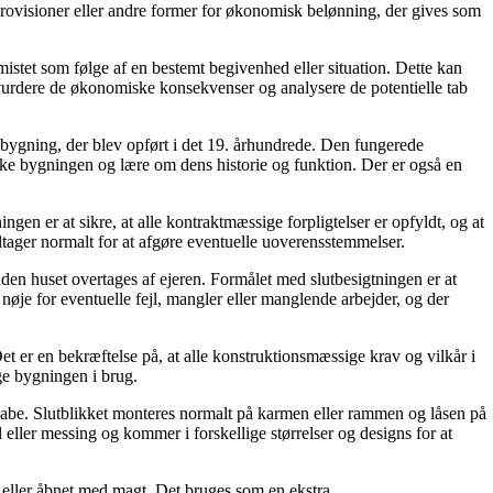
provisioner eller andre former for økonomisk belønning, der gives som
istet som følge af en bestemt begivenhed eller situation. Dette kan
vurdere de økonomiske konsekvenser og analysere de potentielle tab
bygning, der blev opført i det 19. århundrede. Den fungerede
ske bygningen og lære om dens historie og funktion. Der er også en
gen er at sikre, at alle kontraktmæssige forpligtelser er opfyldt, og at
ltager normalt for at afgøre eventuelle uoverensstemmelser.
nden huset overtages af ejeren. Formålet med slutbesigtningen er at
nøje for eventuelle fejl, mangler eller manglende arbejder, og der
t er en bekræftelse på, at alle konstruktionsmæssige krav og vilkår i
ge bygningen i brug.
er skabe. Slutblikket monteres normalt på karmen eller rammen og låsen på
l eller messing og kommer i forskellige størrelser og designs for at
op eller åbnet med magt. Det bruges som en ekstra