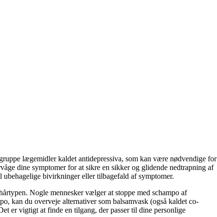
en gruppe lægemidler kaldet antidepressiva, som kan være nødvendige for
ervåge dine symptomer for at sikre en sikker og glidende nedtrapning af
il ubehagelige bivirkninger eller tilbagefald af symptomer.
og hårtypen. Nogle mennesker vælger at stoppe med schampo af
mpo, kan du overveje alternativer som balsamvask (også kaldet co-
er vigtigt at finde en tilgang, der passer til dine personlige