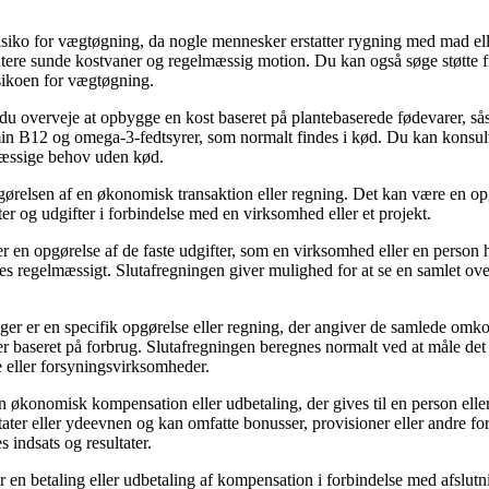
siko for vægtøgning, da nogle mennesker erstatter rygning med mad elle
tere sunde kostvaner og regelmæssig motion. Du kan også søge støtte fr
isikoen for vægtøgning.
n du overveje at opbygge en kost baseret på plantebaserede fødevarer, så
vitamin B12 og omega-3-fedtsyrer, som normalt findes i kød. Du kan kons
mæssige behov uden kød.
gørelsen af en økonomisk transaktion eller regning. Det kan være en opgør
gter og udgifter i forbindelse med en virksomhed eller et projekt.
er en opgørelse af de faste udgifter, som en virksomhed eller en person
ales regelmæssigt. Slutafregningen giver mulighed for at se en samlet o
ger er en specifik opgørelse eller regning, der angiver de samlede omkos
er baseret på forbrug. Slutafregningen beregnes normalt ved at måle det
 eller forsyningsvirksomheder.
økonomisk kompensation eller udbetaling, der gives til en person eller 
ater eller ydeevnen og kan omfatte bonusser, provisioner eller andre 
 indsats og resultater.
n betaling eller udbetaling af kompensation i forbindelse med afslutni