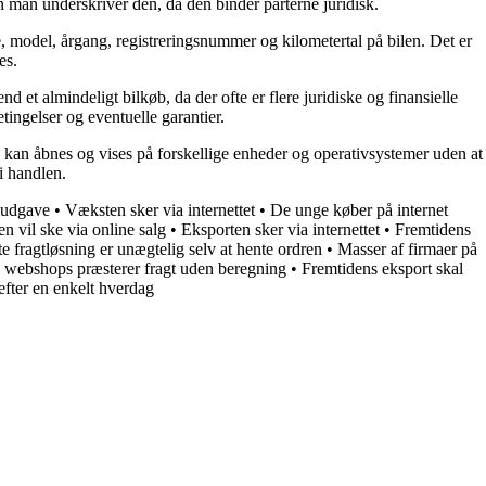
en man underskriver den, da den binder parterne juridisk.
e, model, årgang, registreringsnummer og kilometertal på bilen. Det er
es.
et almindeligt bilkøb, da der ofte er flere juridiske og finansielle
tingelser og eventuelle garantier.
en kan åbnes og vises på forskellige enheder og operativsystemer uden at
i handlen.
gsudgave
•
Væksten sker via internettet
•
De unge køber på internet
n vil ske via online salg
•
Eksporten sker via internettet
•
Fremtidens
te fragtløsning er unægtelig selv at hente ordren
•
Masser af firmaer på
 webshops præsterer fragt uden beregning
•
Fremtidens eksport skal
efter en enkelt hverdag