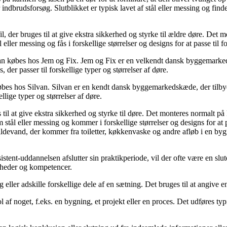
ndbrudsforsøg. Slutblikket er typisk lavet af stål eller messing og findes 
il, der bruges til at give ekstra sikkerhed og styrke til ældre døre. Det
 eller messing og fås i forskellige størrelser og designs for at passe til f
der kan købes hos Jem og Fix. Jem og Fix er en velkendt dansk byggemarke
 der passer til forskellige typer og størrelser af døre.
kan købes hos Silvan. Silvan er en kendt dansk byggemarkedskæde, der til
ellige typer og størrelser af døre.
ges til at give ekstra sikkerhed og styrke til døre. Det monteres normalt p
stål eller messing og kommer i forskellige størrelser og designs for at pa
ildevand, der kommer fra toiletter, køkkenvaske og andre afløb i en byg
stent-uddannelsen afslutter sin praktikperiode, vil der ofte være en sl
gheder og kompetencer.
 eller adskille forskellige dele af en sætning. Det bruges til at angive e
l af noget, f.eks. en bygning, et projekt eller en proces. Det udføres typis