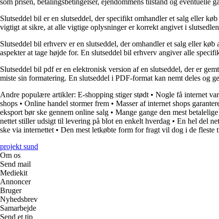
som prisen, betalingsbetingelser, ejendommens tilstand og eventuelle gar
Slutseddel bil er en slutseddel, der specifikt omhandler et salg eller 
vigtigt at sikre, at alle vigtige oplysninger er korrekt angivet i slutsed
Slutseddel bil erhverv er en slutseddel, der omhandler et salg eller køb
aspekter at tage højde for. En slutseddel bil erhverv angiver alle specif
Slutseddel bil pdf er en elektronisk version af en slutseddel, der er g
miste sin formatering. En slutseddel i PDF-format kan nemt deles og gem
Andre populære artikler:
E-shopping stiger stødt
•
Nogle få internet va
shops
•
Online handel stormer frem
•
Masser af internet shops garantere
eksport bør ske gennem online salg
•
Mange gange den mest betalelige 
nettet stiller udsigt til levering på blot en enkelt hverdag
•
En hel del n
ske via internettet
•
Den mest letkøbte form for fragt vil dog i de fleste 
projekt sund
Om os
Send mail
Mediekit
Annoncer
Bruger
Nyhedsbrev
Samarbejde
Send et tip