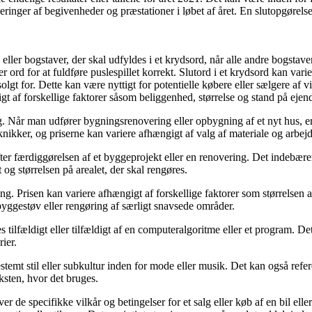
deringer af begivenheder og præstationer i løbet af året. En slutopgørels
 eller bogstaver, der skal udfyldes i et krydsord, når alle andre bogstaver
 ord for at fuldføre puslespillet korrekt. Slutord i et krydsord kan vari
solgt for. Dette kan være nyttigt for potentielle købere eller sælgere af 
igt af forskellige faktorer såsom beliggenhed, størrelse og stand på ej
væg. Når man udfører bygningsrenovering eller opbygning af et nyt hus, e
ikker, og priserne kan variere afhængigt af valg af materiale og arbejd
er færdiggørelsen af et byggeprojekt eller en renovering. Det indebærer 
og størrelsen på arealet, der skal rengøres.
ring. Prisen kan variere afhængigt af forskellige faktorer som størrels
byggestøv eller rengøring af særligt snavsede områder.
ges tilfældigt eller tilfældigt af en computeralgoritme eller et program. 
rier.
bestemt stil eller subkultur inden for mode eller musik. Det kan også refer
ksten, hvor det bruges.
giver de specifikke vilkår og betingelser for et salg eller køb af en bil 