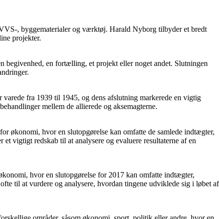
f VVS-, byggematerialer og værktøj. Harald Nyborg tilbyder et bredt
ine projekter.
 en begivenhed, en fortælling, et projekt eller noget andet. Slutningen
ndringer.
er varede fra 1939 til 1945, og dens afslutning markerede en vigtig
dsbehandlinger mellem de allierede og aksemagterne.
den for økonomi, hvor en slutopgørelse kan omfatte de samlede indtægter,
et vigtigt redskab til at analysere og evaluere resultaterne af en
or økonomi, hvor en slutopgørelse for 2017 kan omfatte indtægter,
te til at vurdere og analysere, hvordan tingene udviklede sig i løbet af
 forskellige områder, såsom økonomi, sport, politik eller andre, hvor en