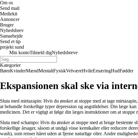
Om os
Send mail
Mediekit
Annoncer
Bruger
Nyhedsbrev
Samarbejde
Send et tip
projekt sund
Min konto
Tilmeld dig
Nyhedsbreve
Kategorier
Børn
Kvinder
Mænd
Mentalt
Fysisk
Velvære
Hvile
Ernæring
Hud
Fødder
Ekspansionen skal ske via intern
Sluta med mirtazapin: Hvis du ønsker at stoppe med at tage mirtazapin, 
at behandle forskellige typer depression og angstlidelser. Din læge kan
medicinen. Det er vigtigt at følge din læges instruktioner om at stoppe 
Sluta med schampo: Hvis du ønsker at stoppe med at bruge bestemte sh
forskellige årsager, såsom at undgå visse kemikalier eller reducere de
wash), som renser håret uden at fjerne naturlige olier. Andre mulighede