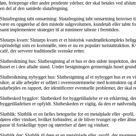
løn, feriepenge eller andre pendente ydelser, der skal betales ved afs
en del af den samlede slutafregning.
Slutafregning tabt omsætning: Slutafregning tabt omsætning henviser ti
være en opgørelse af den mistede salgsvolumen, kundetab eller tabte f
samt implementere strategier til at minimere tabene i fremtiden.
Slutarps kvarn: Slutarps kvarn er et historisk vandmøllekompleks beli
oprindeligt som en kornmølle, men er nu en populær turistattraktion. K
café, der serverer traditionelle svenske retter.
Slutbesiktning hus: Slutbesigtning af et hus er den sidste inspektion, d
huset er i den aftalte stand. Under besigtningen gennemgås huset grundi
Slutbesiktning nybygget hus: Slutbesigtning af et nybygget hus er en vi
sikre, at alle arbejder er udført i overensstemmelse med kontrakten og 
udarbejdes en rapport, der identificerer eventuelle problemer, der skal ret
Slutbesked bygglov: Slutbesked for byggetilladelse er en erklæring, der
byggetilladelsen er opfyldt. Slutbeskeden er vigtig, da den er nødvendi
Slutblik: Slutblik er en fælles betegnelse for en metalplade eller -profi
døren eller vinduet, hvilket forhindrer, at de bliver tvunget op eller åb
passe til forskellige typer og størrelser af døre og vinduer.
Slutblik dør: Slutblik til døre er en metalplade eller -profil, der monte