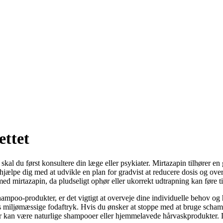
ettet
skal du først konsultere din læge eller psykiater. Mirtazapin tilhører 
 hjælpe dig med at udvikle en plan for gradvist at reducere dosis og ov
med mirtazapin, da pludseligt ophør eller ukorrekt udtrapning kan føre t
ampoo-produkter, er det vigtigt at overveje dine individuelle behov 
res miljømæssige fodaftryk. Hvis du ønsker at stoppe med at bruge scha
r kan være naturlige shampooer eller hjemmelavede hårvaskprodukter. Det 