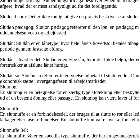
Slutledningsförmåga: Slutledningsförmåga beskriver evnen til at drage
afgøre, hvad der er mest sandsynligt ud fra det foreliggende.
Slutload com: Det er ikke muligt at give en præcis beskrivelse af slutlo
Slutløn pædagog: Slutløn pædagog refererer til den løn, en pædagog modt
uddannelsesniveau og arbejdssted.
Slutlån: Slutlån er en lånetype, hvor hele lånets hovedstol betales tilba
periode gennem fastsatte afdrag.
Slutlån – hvad er det: Slutlån er en type lån, hvor det fulde beløb, der
foretrækker at afslutte lånet hurtigt.
Slutlån su: Slutlån su refererer til en ydelse udbetalt til studerende i 
økonomisk støtte i overgangsfasen til arbejdsmarkedet.
Slutmog:
En slutmog er en betegnelse for en særlig type afdækning eller beskyttelse
ud af en bestemt åbning eller passage. En slutmog kan være lavet af fors
Slutmuffe:
En slutmuffe er en forbindelsesdel, der bruges til at slutte to rør eller 
lækager eller løse forbindelser. En slutmuffe kan være lavet af forskelli
Slutmuffe 3/8:
En slutmuffe 3/8 er en specifik type slutmuffe, der har en gevindstørre