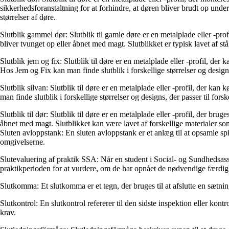
sikkerhedsforanstaltning for at forhindre, at døren bliver brudt op under i
størrelser af døre.
Slutblik gammel dør: Slutblik til gamle døre er en metalplade eller -prof
bliver tvunget op eller åbnet med magt. Slutblikket er typisk lavet af stål
Slutblik jem og fix: Slutblik til døre er en metalplade eller -profil, 
Hos Jem og Fix kan man finde slutblik i forskellige størrelser og designs,
Slutblik silvan: Slutblik til døre er en metalplade eller -profil, der 
man finde slutblik i forskellige størrelser og designs, der passer til forsk
Slutblik til dør: Slutblik til døre er en metalplade eller -profil, der bru
åbnet med magt. Slutblikket kan være lavet af forskellige materialer som 
Sluten avloppstank: En sluten avloppstank er et anlæg til at opsamle sp
omgivelserne.
Slutevaluering af praktik SSA: Når en student i Social- og Sundhedsassi
praktikperioden for at vurdere, om de har opnået de nødvendige færdi
Slutkomma: Et slutkomma er et tegn, der bruges til at afslutte en sætning
Slutkontrol: En slutkontrol refererer til den sidste inspektion eller kontro
krav.