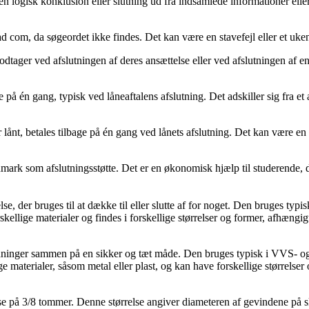
 en logisk konklusion eller slutning ud fra indsamlede informationer 
ad com, da søgeordet ikke findes. Det kan være en stavefejl eller et uke
ager ved afslutningen af deres ansættelse eller ved afslutningen af en a
ge på én gang, typisk ved låneaftalens afslutning. Det adskiller sig fra e
 er lånt, betales tilbage på én gang ved lånets afslutning. Det kan være 
Danmark som afslutningsstøtte. Det er en økonomisk hjælp til studerende, 
, der bruges til at dække til eller slutte af for noget. Den bruges typisk
kellige materialer og findes i forskellige størrelser og former, afhængig
ledninger sammen på en sikker og tæt måde. Den bruges typisk i VVS- og ele
ge materialer, såsom metal eller plast, og kan have forskellige størrelse
lse på 3/8 tommer. Denne størrelse angiver diameteren af gevindene på s