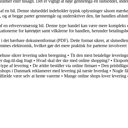
antier eller tilsagn. Det er vigtigt at nøje gennemgå en slutseddel, ind
køb af en bil. Denne slutseddel indeholder typisk oplysninger såsom mærk
len, og at begge parter gennemgår og underskriver den, før handlen afslutt
 af en erhvervsmæssig bil. Denne type handel kan være mere kompleks end 
ikationerne for køretøjet samt vilkårene for handlen, herunder betalingsbe
emt i det bærbare dokumentformat (PDF). Dette format sikrer, at slutsedl
mes elektronisk, hvilket gør det mere praktisk for parterne involveret 
rehuse sikrer levering uden beregning
•
Tit den mest betalelige leverin
r dag-til-dag fragt
•
Hvad skal der ske med online shopping?
•
Eksporte
type af levering
•
De ældre bestiller via online firmaer
•
Den prisbilligs
etshops i Danmark reklamerer med levering på næste hverdag
•
Nogle få
tilfælde være selv at hente varerne
•
Mange online shops lover levering 