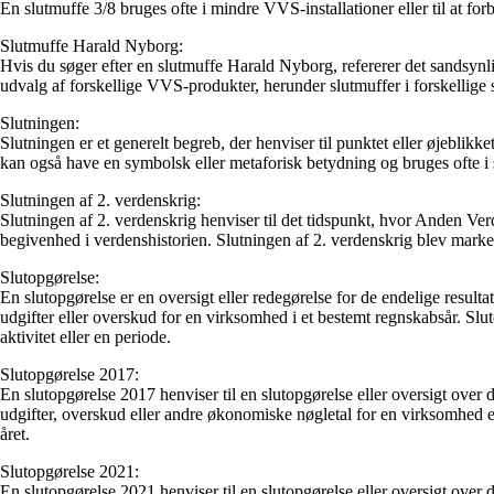
En slutmuffe 3/8 bruges ofte i mindre VVS-installationer eller til at forb
Slutmuffe Harald Nyborg:
Hvis du søger efter en slutmuffe Harald Nyborg, refererer det sandsynl
udvalg af forskellige VVS-produkter, herunder slutmuffer i forskellige stø
Slutningen:
Slutningen er et generelt begreb, der henviser til punktet eller øjeblikke
kan også have en symbolsk eller metaforisk betydning og bruges ofte
Slutningen af 2. verdenskrig:
Slutningen af 2. verdenskrig henviser til det tidspunkt, hvor Anden Ver
begivenhed i verdenshistorien. Slutningen af 2. verdenskrig blev marke
Slutopgørelse:
En slutopgørelse er en oversigt eller redegørelse for de endelige resulta
udgifter eller overskud for en virksomhed i et bestemt regnskabsår. Sluto
aktivitet eller en periode.
Slutopgørelse 2017:
En slutopgørelse 2017 henviser til en slutopgørelse eller oversigt over 
udgifter, overskud eller andre økonomiske nøgletal for en virksomhed ell
året.
Slutopgørelse 2021:
En slutopgørelse 2021 henviser til en slutopgørelse eller oversigt over d