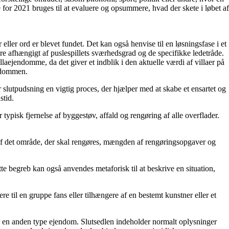
e for 2021 bruges til at evaluere og opsummere, hvad der skete i løbet af
 eller ord er blevet fundet. Det kan også henvise til en løsningsfase i et
ere afhængigt af puslespillets sværhedsgrad og de specifikke ledetråde.
villaejendomme, da det giver et indblik i den aktuelle værdi af villaer på
endommen.
r slutpudsning en vigtig proces, der hjælper med at skabe et ensartet og
stid.
typisk fjernelse af byggestøv, affald og rengøring af alle overflader.
en af det område, der skal rengøres, mængden af rengøringsopgaver og
Dette begreb kan også anvendes metaforisk til at beskrive en situation,
ere til en gruppe fans eller tilhængere af en bestemt kunstner eller et
eller en anden type ejendom. Slutsedlen indeholder normalt oplysninger