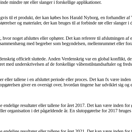
inde mindre rør eller slanger i forskellige applikationer.
igvis til et produkt, der kan købes hos Harald Nyborg, en forhandler a
rrelser og materialer, der kan bruges til at forbinde rør eller slanger i d
t, hvor noget afsluttes eller ophører. Det kan referere til afslutningen af
 i sammenhæng med begreber som begyndelsen, mellemrummet eller fora
denskrig officielt sluttede. Anden Verdenskrig var en global konflikt, d
ret med underskrivelsen af de forskellige våbenstilstandsaftaler og fre
ter eller tallene i en afsluttet periode eller proces. Det kan fx være in
pgørelsen giver en oversigt over, hvordan tingene har udviklet sig og er 
de endelige resultater eller tallene for året 2017. Det kan være inden f
er organisation i det pågældende år. En slutopgørelse for 2017 bruges of
e endelige resultater eller tallene for året 2021. Det kan være inden for