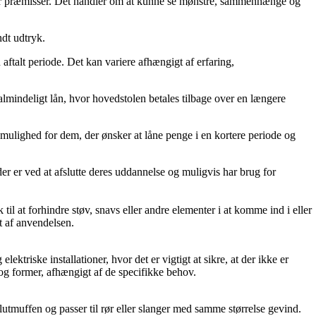
eller præmisser. Det handler om at kunne se mønstre, sammenhænge og
ndt udtryk.
ftalt periode. Det kan variere afhængigt af erfaring,
t almindeligt lån, hvor hovedstolen betales tilbage over en længere
en mulighed for dem, der ønsker at låne penge i en kortere periode og
der er ved at afslutte deres uddannelse og muligvis har brug for
 til at forhindre støv, snavs eller andre elementer i at komme ind i eller
t af anvendelsen.
ktriske installationer, hvor det er vigtigt at sikre, at der ikke er
r og former, afhængigt af de specifikke behov.
lutmuffen og passer til rør eller slanger med samme størrelse gevind.