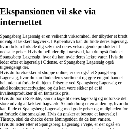
Ekspansionen vil ske via
internettet
Spangsberg Lagersalg er en velkendt virksomhed, der tilbyder et bredt
udvalg af lækkert bagværk. I København kan du finde deres lagersalg,
hvor du kan forkæle dig selv med deres velsmagende produkter til
nedsatte priser. Hvis du befinder dig i næstved, kan du også finde et
Spangsberg Lagersalg, hvor du kan nyde deres lækre varer. Hvis du
leder efter et lagersalg i Odense, er Spangsberg Lagersalg også
tilgængeligt der.
Hvis du foretrækker at shoppe online, er der også et Spangsberg
Lagersalg, hvor du kan finde deres sortiment og gøre en god handel
helt uden at forlade dit hjem. Priserne ved Spangsberg Lagersalg er
altid konkurrencedygtige, og du kan være sikker på at få
kvalitetsprodukter til en fantastisk pris.
Hvis du bor i Roskilde, kan du tage til deres lagersalg og udforske det
store udvalg af lækkert bagværk. Skanderborg er en anden by, hvor du
kan finde et Spangsberg Lagersalg med gode priser og muligheden for
at forkæle dine smagsløg. Hvis du ønsker at besøge et lagersalg i
Tåstrup, skal du checke deres åbningstider, da de kan variere.
Hvis du leder efter et Spangsberg Lagersalg i Vejle, er der også en