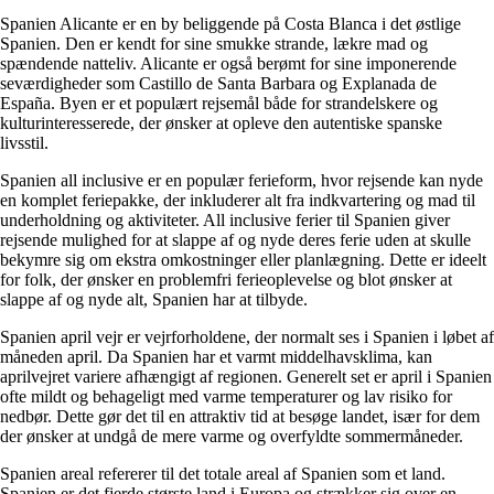
Spanien Alicante er en by beliggende på Costa Blanca i det østlige
Spanien. Den er kendt for sine smukke strande, lækre mad og
spændende natteliv. Alicante er også berømt for sine imponerende
seværdigheder som Castillo de Santa Barbara og Explanada de
España. Byen er et populært rejsemål både for strandelskere og
kulturinteresserede, der ønsker at opleve den autentiske spanske
livsstil.
Spanien all inclusive er en populær ferieform, hvor rejsende kan nyde
en komplet feriepakke, der inkluderer alt fra indkvartering og mad til
underholdning og aktiviteter. All inclusive ferier til Spanien giver
rejsende mulighed for at slappe af og nyde deres ferie uden at skulle
bekymre sig om ekstra omkostninger eller planlægning. Dette er ideelt
for folk, der ønsker en problemfri ferieoplevelse og blot ønsker at
slappe af og nyde alt, Spanien har at tilbyde.
Spanien april vejr er vejrforholdene, der normalt ses i Spanien i løbet af
måneden april. Da Spanien har et varmt middelhavsklima, kan
aprilvejret variere afhængigt af regionen. Generelt set er april i Spanien
ofte mildt og behageligt med varme temperaturer og lav risiko for
nedbør. Dette gør det til en attraktiv tid at besøge landet, især for dem
der ønsker at undgå de mere varme og overfyldte sommermåneder.
Spanien areal refererer til det totale areal af Spanien som et land.
Spanien er det fjerde største land i Europa og strækker sig over en