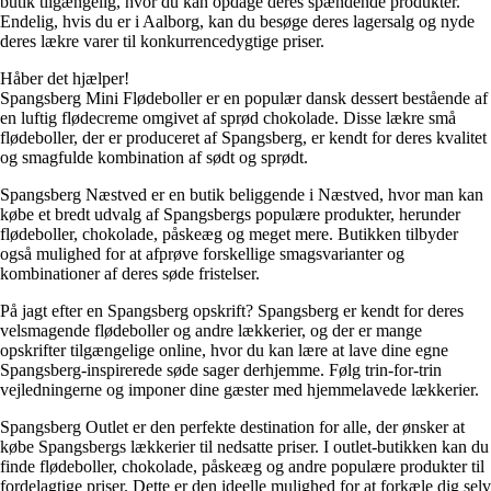
butik tilgængelig, hvor du kan opdage deres spændende produkter.
Endelig, hvis du er i Aalborg, kan du besøge deres lagersalg og nyde
deres lækre varer til konkurrencedygtige priser.
Håber det hjælper!
Spangsberg Mini Flødeboller er en populær dansk dessert bestående af
en luftig flødecreme omgivet af sprød chokolade. Disse lækre små
flødeboller, der er produceret af Spangsberg, er kendt for deres kvalitet
og smagfulde kombination af sødt og sprødt.
Spangsberg Næstved er en butik beliggende i Næstved, hvor man kan
købe et bredt udvalg af Spangsbergs populære produkter, herunder
flødeboller, chokolade, påskeæg og meget mere. Butikken tilbyder
også mulighed for at afprøve forskellige smagsvarianter og
kombinationer af deres søde fristelser.
På jagt efter en Spangsberg opskrift? Spangsberg er kendt for deres
velsmagende flødeboller og andre lækkerier, og der er mange
opskrifter tilgængelige online, hvor du kan lære at lave dine egne
Spangsberg-inspirerede søde sager derhjemme. Følg trin-for-trin
vejledningerne og imponer dine gæster med hjemmelavede lækkerier.
Spangsberg Outlet er den perfekte destination for alle, der ønsker at
købe Spangsbergs lækkerier til nedsatte priser. I outlet-butikken kan du
finde flødeboller, chokolade, påskeæg og andre populære produkter til
fordelagtige priser. Dette er den ideelle mulighed for at forkæle dig selv