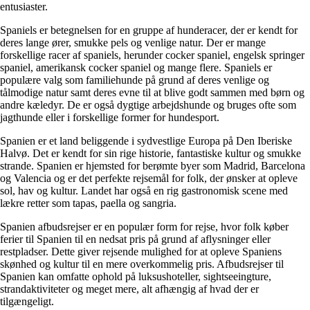
entusiaster.
Spaniels er betegnelsen for en gruppe af hunderacer, der er kendt for
deres lange ører, smukke pels og venlige natur. Der er mange
forskellige racer af spaniels, herunder cocker spaniel, engelsk springer
spaniel, amerikansk cocker spaniel og mange flere. Spaniels er
populære valg som familiehunde på grund af deres venlige og
tålmodige natur samt deres evne til at blive godt sammen med børn og
andre kæledyr. De er også dygtige arbejdshunde og bruges ofte som
jagthunde eller i forskellige former for hundesport.
Spanien er et land beliggende i sydvestlige Europa på Den Iberiske
Halvø. Det er kendt for sin rige historie, fantastiske kultur og smukke
strande. Spanien er hjemsted for berømte byer som Madrid, Barcelona
og Valencia og er det perfekte rejsemål for folk, der ønsker at opleve
sol, hav og kultur. Landet har også en rig gastronomisk scene med
lækre retter som tapas, paella og sangria.
Spanien afbudsrejser er en populær form for rejse, hvor folk køber
ferier til Spanien til en nedsat pris på grund af aflysninger eller
restpladser. Dette giver rejsende mulighed for at opleve Spaniens
skønhed og kultur til en mere overkommelig pris. Afbudsrejser til
Spanien kan omfatte ophold på luksushoteller, sightseeingture,
strandaktiviteter og meget mere, alt afhængig af hvad der er
tilgængeligt.