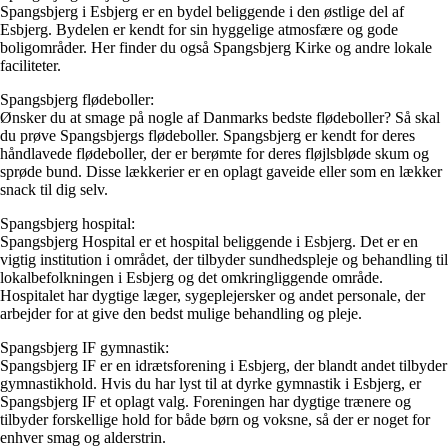
Spangsbjerg i Esbjerg er en bydel beliggende i den østlige del af
Esbjerg. Bydelen er kendt for sin hyggelige atmosfære og gode
boligområder. Her finder du også Spangsbjerg Kirke og andre lokale
faciliteter.
Spangsbjerg flødeboller:
Ønsker du at smage på nogle af Danmarks bedste flødeboller? Så skal
du prøve Spangsbjergs flødeboller. Spangsbjerg er kendt for deres
håndlavede flødeboller, der er berømte for deres fløjlsbløde skum og
sprøde bund. Disse lækkerier er en oplagt gaveide eller som en lækker
snack til dig selv.
Spangsbjerg hospital:
Spangsbjerg Hospital er et hospital beliggende i Esbjerg. Det er en
vigtig institution i området, der tilbyder sundhedspleje og behandling til
lokalbefolkningen i Esbjerg og det omkringliggende område.
Hospitalet har dygtige læger, sygeplejersker og andet personale, der
arbejder for at give den bedst mulige behandling og pleje.
Spangsbjerg IF gymnastik:
Spangsbjerg IF er en idrætsforening i Esbjerg, der blandt andet tilbyder
gymnastikhold. Hvis du har lyst til at dyrke gymnastik i Esbjerg, er
Spangsbjerg IF et oplagt valg. Foreningen har dygtige trænere og
tilbyder forskellige hold for både børn og voksne, så der er noget for
enhver smag og alderstrin.