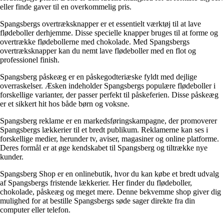
eller finde gaver til en overkommelig pris.
Spangsbergs overtræksknapper er et essentielt værktøj til at lave
flødeboller derhjemme. Disse specielle knapper bruges til at forme og
overtrække flødebollerne med chokolade. Med Spangsbergs
overtræksknapper kan du nemt lave flødeboller med en flot og
professionel finish.
Spangsberg påskeæg er en påskegodteriæske fyldt med dejlige
overraskelser. Æsken indeholder Spangsbergs populære flødeboller i
forskellige varianter, der passer perfekt til påskeferien. Disse påskeæg
er et sikkert hit hos både børn og voksne.
Spangsberg reklame er en markedsføringskampagne, der promoverer
Spangsbergs lækkerier til et bredt publikum. Reklamerne kan ses i
forskellige medier, herunder tv, aviser, magasiner og online platforme.
Deres formål er at øge kendskabet til Spangsberg og tiltrække nye
kunder.
Spangsberg Shop er en onlinebutik, hvor du kan købe et bredt udvalg
af Spangsbergs fristende lækkerier. Her finder du flødeboller,
chokolade, påskeæg og meget mere. Denne bekvemme shop giver dig
mulighed for at bestille Spangsbergs søde sager direkte fra din
computer eller telefon.