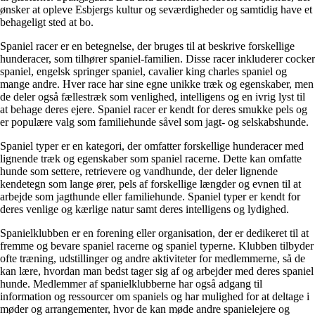
ønsker at opleve Esbjergs kultur og seværdigheder og samtidig have et
behageligt sted at bo.
Spaniel racer er en betegnelse, der bruges til at beskrive forskellige
hunderacer, som tilhører spaniel-familien. Disse racer inkluderer cocker
spaniel, engelsk springer spaniel, cavalier king charles spaniel og
mange andre. Hver race har sine egne unikke træk og egenskaber, men
de deler også fællestræk som venlighed, intelligens og en ivrig lyst til
at behage deres ejere. Spaniel racer er kendt for deres smukke pels og
er populære valg som familiehunde såvel som jagt- og selskabshunde.
Spaniel typer er en kategori, der omfatter forskellige hunderacer med
lignende træk og egenskaber som spaniel racerne. Dette kan omfatte
hunde som settere, retrievere og vandhunde, der deler lignende
kendetegn som lange ører, pels af forskellige længder og evnen til at
arbejde som jagthunde eller familiehunde. Spaniel typer er kendt for
deres venlige og kærlige natur samt deres intelligens og lydighed.
Spanielklubben er en forening eller organisation, der er dedikeret til at
fremme og bevare spaniel racerne og spaniel typerne. Klubben tilbyder
ofte træning, udstillinger og andre aktiviteter for medlemmerne, så de
kan lære, hvordan man bedst tager sig af og arbejder med deres spaniel
hunde. Medlemmer af spanielklubberne har også adgang til
information og ressourcer om spaniels og har mulighed for at deltage i
møder og arrangementer, hvor de kan møde andre spanielejere og