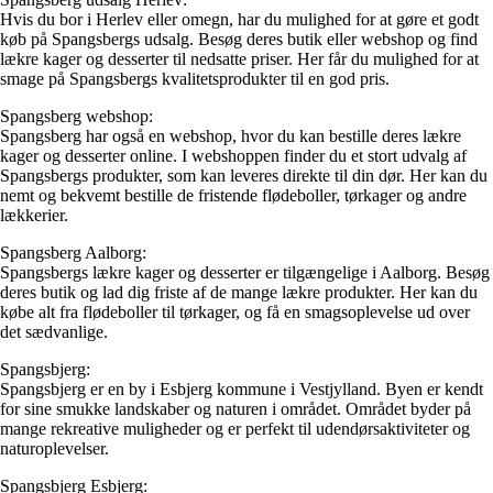
Hvis du bor i Herlev eller omegn, har du mulighed for at gøre et godt
køb på Spangsbergs udsalg. Besøg deres butik eller webshop og find
lækre kager og desserter til nedsatte priser. Her får du mulighed for at
smage på Spangsbergs kvalitetsprodukter til en god pris.
Spangsberg webshop:
Spangsberg har også en webshop, hvor du kan bestille deres lækre
kager og desserter online. I webshoppen finder du et stort udvalg af
Spangsbergs produkter, som kan leveres direkte til din dør. Her kan du
nemt og bekvemt bestille de fristende flødeboller, tørkager og andre
lækkerier.
Spangsberg Aalborg:
Spangsbergs lækre kager og desserter er tilgængelige i Aalborg. Besøg
deres butik og lad dig friste af de mange lækre produkter. Her kan du
købe alt fra flødeboller til tørkager, og få en smagsoplevelse ud over
det sædvanlige.
Spangsbjerg:
Spangsbjerg er en by i Esbjerg kommune i Vestjylland. Byen er kendt
for sine smukke landskaber og naturen i området. Området byder på
mange rekreative muligheder og er perfekt til udendørsaktiviteter og
naturoplevelser.
Spangsbjerg Esbjerg: