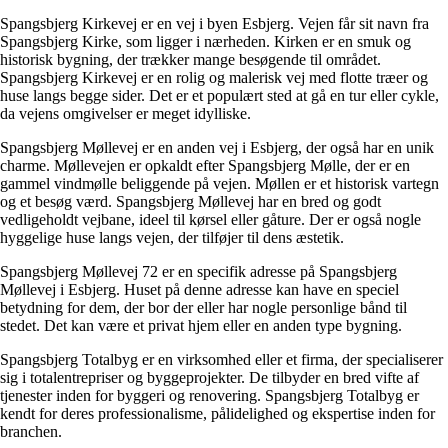
Spangsbjerg Kirkevej er en vej i byen Esbjerg. Vejen får sit navn fra
Spangsbjerg Kirke, som ligger i nærheden. Kirken er en smuk og
historisk bygning, der trækker mange besøgende til området.
Spangsbjerg Kirkevej er en rolig og malerisk vej med flotte træer og
huse langs begge sider. Det er et populært sted at gå en tur eller cykle,
da vejens omgivelser er meget idylliske.
Spangsbjerg Møllevej er en anden vej i Esbjerg, der også har en unik
charme. Møllevejen er opkaldt efter Spangsbjerg Mølle, der er en
gammel vindmølle beliggende på vejen. Møllen er et historisk vartegn
og et besøg værd. Spangsbjerg Møllevej har en bred og godt
vedligeholdt vejbane, ideel til kørsel eller gåture. Der er også nogle
hyggelige huse langs vejen, der tilføjer til dens æstetik.
Spangsbjerg Møllevej 72 er en specifik adresse på Spangsbjerg
Møllevej i Esbjerg. Huset på denne adresse kan have en speciel
betydning for dem, der bor der eller har nogle personlige bånd til
stedet. Det kan være et privat hjem eller en anden type bygning.
Spangsbjerg Totalbyg er en virksomhed eller et firma, der specialiserer
sig i totalentrepriser og byggeprojekter. De tilbyder en bred vifte af
tjenester inden for byggeri og renovering. Spangsbjerg Totalbyg er
kendt for deres professionalisme, pålidelighed og ekspertise inden for
branchen.