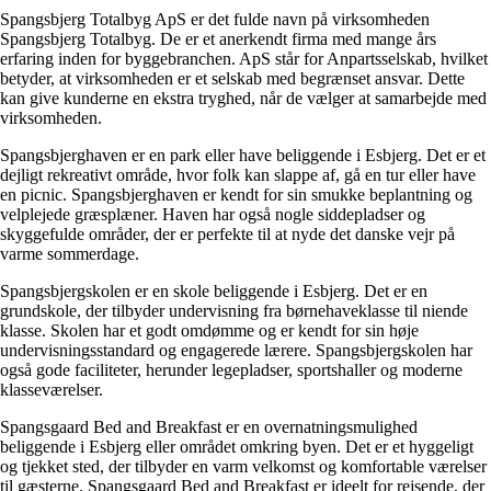
Spangsbjerg Totalbyg ApS er det fulde navn på virksomheden
Spangsbjerg Totalbyg. De er et anerkendt firma med mange års
erfaring inden for byggebranchen. ApS står for Anpartsselskab, hvilket
betyder, at virksomheden er et selskab med begrænset ansvar. Dette
kan give kunderne en ekstra tryghed, når de vælger at samarbejde med
virksomheden.
Spangsbjerghaven er en park eller have beliggende i Esbjerg. Det er et
dejligt rekreativt område, hvor folk kan slappe af, gå en tur eller have
en picnic. Spangsbjerghaven er kendt for sin smukke beplantning og
velplejede græsplæner. Haven har også nogle siddepladser og
skyggefulde områder, der er perfekte til at nyde det danske vejr på
varme sommerdage.
Spangsbjergskolen er en skole beliggende i Esbjerg. Det er en
grundskole, der tilbyder undervisning fra børnehaveklasse til niende
klasse. Skolen har et godt omdømme og er kendt for sin høje
undervisningsstandard og engagerede lærere. Spangsbjergskolen har
også gode faciliteter, herunder legepladser, sportshaller og moderne
klasseværelser.
Spangsgaard Bed and Breakfast er en overnatningsmulighed
beliggende i Esbjerg eller området omkring byen. Det er et hyggeligt
og tjekket sted, der tilbyder en varm velkomst og komfortable værelser
til gæsterne. Spangsgaard Bed and Breakfast er ideelt for rejsende, der