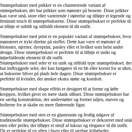
Strømpebukser med prikker er en charmerende variant af
strømpebukser, der har prikker som mønster på benene. Disse prikker
kan være små, store eller varierende i størrelse og tilføjer et legende og
feminint touch til strømpebukserne. Disse strømpebukser er perfekte til
at tilføje et subtilt og stilfuldt element til dit outfit.
Strømpebukser med print er en populær variant af strømpebukser, hvor
mønsteret er trykt direkte på stoffet. Dette kan være et mønster af
blomster, stjerner, dyreprint, paisley eller et hvilket som helst andet
design. Disse strømpebukser er perfekte til at tilføje et unikt og
iøjnefaldende element til dit outfit.
Strømpebukser med seler er en unik og stilfuld type strømpebukser, der
har indbyggede seler, der kan fastgøres til en bh eller korset for at sikre,
at bukserne bliver på plads hele dagen. Disse strømpebukser er
perfekte til kvinder, der ønsker ekstra støtte og komfort.
Strømpebukser med shape effekt er designet til at forme og løfte
kroppen, hvilket giver en mere slank silhuet. Disse strømpebukser har
en særlig konstruktion, der understøtter og former taljen, maven og
hofterne for at skabe en mere flatterende figur.
Strømpebukser med sten er en glamourøs og festlig udgave af
traditionelle strømpebukser. Disse strømpebukser er dekoreret med små
sten eller perler, der tilføjer et strejf af luksus og elegance til dit outfit.
De er perfekte til en aften i byen eller til særlige lejligheder.