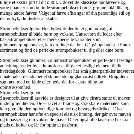
tilføje et ekstra pift til dit outfit. Udover de klassiske hudfarvede og
sorte nuancer kan du finde strømpebukser i røde, grønne, blå, lilla og
mange andre farver. Valget af farve afhænger af din personlige stil og
det udtryk, du ønsker at skabe.
Strømpebukser føtex: Hos Føtex finder du et godt udvalg af
strømpebukser til både børn og voksne. Uanset om du leder efter
basisstrømpebukser eller mere specielle varianter som
glimmerstrømpebukser, kan du finde det her. Gå på opdagelse i Føtex
sortiment og find de perfekte strømpebukser til dig eller dine børn.
Strømpebukser glimmer: Glimmerstrømpebukser er perfekte til festlige
anledninger eller hvis du ønsker at tilføje et festligt element til dit
hverdagslook. Glimmerstrømpebukser har små glitterpartikler indvævet
i materialet, der skaber et skinnende og glamorøst udtryk. Brug dem
sammen med en kjole eller nederdel for ekstra bling og
opmærksomhed.
Strømpebukser gravid:
Strømpebukser til gravide er designet til at give ekstra støtte til maven
under graviditeten. De er lavet af bløde og strækbare materialer, som
kan give dig den nødvendige komfort og bevægelsesfrihed. Disse
strømpebukser har ofte en speciel elastisk linning, der går over maven
og tilpasser sig din voksende mave. De er også ofte lavet med ekstra
plads til hofter og lår for optimal pasform.