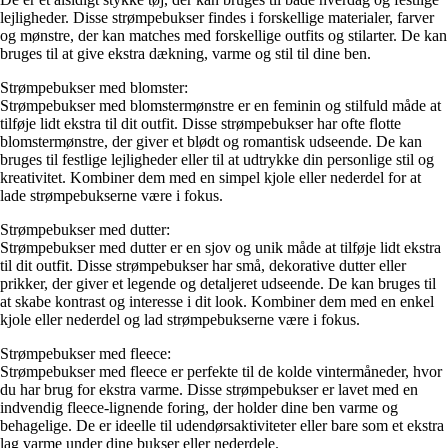
lejligheder. Disse strømpebukser findes i forskellige materialer, farver
og mønstre, der kan matches med forskellige outfits og stilarter. De kan
bruges til at give ekstra dækning, varme og stil til dine ben.
Strømpebukser med blomster:
Strømpebukser med blomstermønstre er en feminin og stilfuld måde at
tilføje lidt ekstra til dit outfit. Disse strømpebukser har ofte flotte
blomstermønstre, der giver et blødt og romantisk udseende. De kan
bruges til festlige lejligheder eller til at udtrykke din personlige stil og
kreativitet. Kombiner dem med en simpel kjole eller nederdel for at
lade strømpebukserne være i fokus.
Strømpebukser med dutter:
Strømpebukser med dutter er en sjov og unik måde at tilføje lidt ekstra
til dit outfit. Disse strømpebukser har små, dekorative dutter eller
prikker, der giver et legende og detaljeret udseende. De kan bruges til
at skabe kontrast og interesse i dit look. Kombiner dem med en enkel
kjole eller nederdel og lad strømpebukserne være i fokus.
Strømpebukser med fleece:
Strømpebukser med fleece er perfekte til de kolde vintermåneder, hvor
du har brug for ekstra varme. Disse strømpebukser er lavet med en
indvendig fleece-lignende foring, der holder dine ben varme og
behagelige. De er ideelle til udendørsaktiviteter eller bare som et ekstra
lag varme under dine bukser eller nederdele.