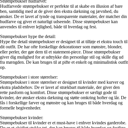
Strømpebukser hudfarvet:
Hudfarvede strømpebukser er perfekte til at skabe en illusion af bare
ben, samtidig med at de giver den ekstra dækning og jævnhed, du
ønsker. De er lavet af tynde og transparente materialer, der matcher din
hudfarve og giver et naturligt udseende. Disse strømpebukser kan
anvendes til enhver lejlighed, både til hverdag og fest.
Strømpebukser hype the detail:
Hype the detail strømpebukser er designet til at tilføje et ekstra touch til
dit outfit. De har ofte forskellige dekorationer som mønstre, blonder,
eller perler, der gør dem til et statement-piece. Disse strømpebukser
giver dig mulighed for at udtrykke din personlige stil og skille dig ud
fra mængden. De kan bruges til at pifte et enkelt og minimalistisk outfit
op.
Strømpebukser i store størrelser:
Strømpebukser i store størrelser er designet til kvinder med kurver og
ekstra pladsbehov. De er lavet af strækbart materiale, der giver den
rette pasform og komfort. Disse strømpebukser er særligt gode til
kvinder, der ønsker ekstra dækning og støtte omkring hofter og lår. De
fås i forskellige farver og mønstre og kan bruges til både hverdag og
formelle begivenheder.
Strømpebukser kvinder:
Strømpebukser til kvinder er et must-have i enhver kvindes garderobe.
De er et alsidigt stykke tøj, der kan bruges til både hverdag og festlige