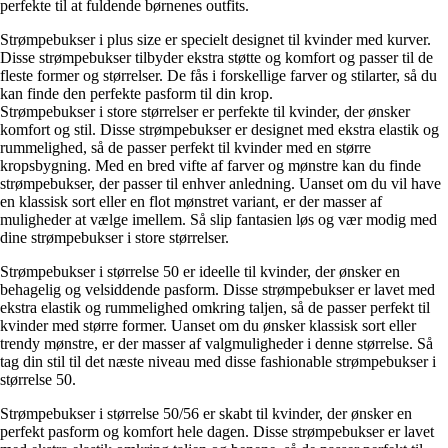
perfekte til at fuldende børnenes outfits.
Strømpebukser i plus size er specielt designet til kvinder med kurver.
Disse strømpebukser tilbyder ekstra støtte og komfort og passer til de
fleste former og størrelser. De fås i forskellige farver og stilarter, så du
kan finde den perfekte pasform til din krop.
Strømpebukser i store størrelser er perfekte til kvinder, der ønsker
komfort og stil. Disse strømpebukser er designet med ekstra elastik og
rummelighed, så de passer perfekt til kvinder med en større
kropsbygning. Med en bred vifte af farver og mønstre kan du finde
strømpebukser, der passer til enhver anledning. Uanset om du vil have
en klassisk sort eller en flot mønstret variant, er der masser af
muligheder at vælge imellem. Så slip fantasien løs og vær modig med
dine strømpebukser i store størrelser.
Strømpebukser i størrelse 50 er ideelle til kvinder, der ønsker en
behagelig og velsiddende pasform. Disse strømpebukser er lavet med
ekstra elastik og rummelighed omkring taljen, så de passer perfekt til
kvinder med større former. Uanset om du ønsker klassisk sort eller
trendy mønstre, er der masser af valgmuligheder i denne størrelse. Så
tag din stil til det næste niveau med disse fashionable strømpebukser i
størrelse 50.
Strømpebukser i størrelse 50/56 er skabt til kvinder, der ønsker en
perfekt pasform og komfort hele dagen. Disse strømpebukser er lavet