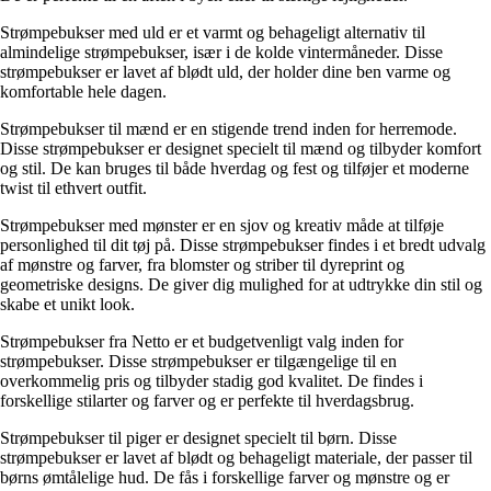
Strømpebukser med uld er et varmt og behageligt alternativ til
almindelige strømpebukser, især i de kolde vintermåneder. Disse
strømpebukser er lavet af blødt uld, der holder dine ben varme og
komfortable hele dagen.
Strømpebukser til mænd er en stigende trend inden for herremode.
Disse strømpebukser er designet specielt til mænd og tilbyder komfort
og stil. De kan bruges til både hverdag og fest og tilføjer et moderne
twist til ethvert outfit.
Strømpebukser med mønster er en sjov og kreativ måde at tilføje
personlighed til dit tøj på. Disse strømpebukser findes i et bredt udvalg
af mønstre og farver, fra blomster og striber til dyreprint og
geometriske designs. De giver dig mulighed for at udtrykke din stil og
skabe et unikt look.
Strømpebukser fra Netto er et budgetvenligt valg inden for
strømpebukser. Disse strømpebukser er tilgængelige til en
overkommelig pris og tilbyder stadig god kvalitet. De findes i
forskellige stilarter og farver og er perfekte til hverdagsbrug.
Strømpebukser til piger er designet specielt til børn. Disse
strømpebukser er lavet af blødt og behageligt materiale, der passer til
børns ømtålelige hud. De fås i forskellige farver og mønstre og er