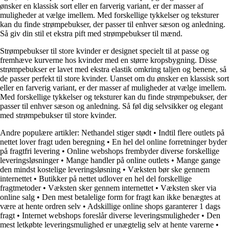
ønsker en klassisk sort eller en farverig variant, er der masser af
muligheder at vælge imellem. Med forskellige tykkelser og teksturer
kan du finde strømpebukser, der passer til enhver sæson og anledning.
Så giv din stil et ekstra pift med strømpebukser til mænd.
Strømpebukser til store kvinder er designet specielt til at passe og
fremhæve kurverne hos kvinder med en større kropsbygning. Disse
strømpebukser er lavet med ekstra elastik omkring taljen og benene, så
de passer perfekt til store kvinder. Uanset om du ønsker en klassisk sort
eller en farverig variant, er der masser af muligheder at vælge imellem.
Med forskellige tykkelser og teksturer kan du finde strømpebukser, der
passer til enhver sæson og anledning. Så føl dig selvsikker og elegant
med strømpebukser til store kvinder.
Andre populære artikler:
Nethandel stiger stødt
•
Indtil flere outlets på
nettet lover fragt uden beregning
•
En hel del online forretninger byder
på fragtfri levering
•
Online webshops frembyder diverse forskellige
leveringsløsninger
•
Mange handler på online outlets
•
Mange gange
den mindst kostelige leveringsløsning
•
Væksten bør ske gennem
internettet
•
Butikker på nettet udlover en hel del forskellige
fragtmetoder
•
Væksten sker gennem internettet
•
Væksten sker via
online salg
•
Den mest betalelige form for fragt kan ikke benægtes at
være at hente ordren selv
•
Adskillige online shops garanterer 1 dags
fragt
•
Internet webshops foreslår diverse leveringsmuligheder
•
Den
mest letkøbte leveringsmulighed er unægtelig selv at hente varerne
•