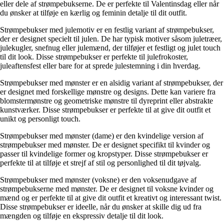
eller dele af strømpebukserne. De er perfekte til Valentinsdag eller når
du ønsker at tilføje en kærlig og feminin detalje til dit outfit.
Strømpebukser med julemotiv er en festlig variant af strømpebukser,
der er designet specielt til julen. De har typisk motiver såsom juletræer,
julekugler, snefnug eller julemænd, der tilføjer et festligt og julet touch
til dit look. Disse strømpebukser er perfekte til julefrokoster,
juleaftensfest eller bare for at sprede julestemning i din hverdag.
Strømpebukser med mønster er en alsidig variant af strømpebukser, der
er designet med forskellige mønstre og designs. Dette kan variere fra
blomstermønstre og geometriske mønstre til dyreprint eller abstrakte
kunstværker. Disse strømpebukser er perfekte til at give dit outfit et
unikt og personligt touch.
Strømpebukser med mønster (dame) er den kvindelige version af
strømpebukser med mønster. De er designet specifikt til kvinder og
passer til kvindelige former og kropstyper. Disse strømpebukser er
perfekte til at tilføje et strejf af stil og personlighed til dit tøjvalg.
Strømpebukser med mønster (voksne) er den voksenudgave af
strømpebukserne med mønster. De er designet til voksne kvinder og
mænd og er perfekte til at give dit outfit et kreativt og interessant twist.
Disse strømpebukser er ideelle, når du ønsker at skille dig ud fra
mængden og tilføje en ekspressiv detalje til dit look.