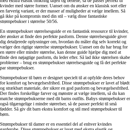
med ekstra elastik omkring taljen og benene, så de passer perfekt til
kvinder med større former. Uanset om du ønsker en klassisk sort eller
en farverig variant, er der masser af muligheder at vælge imellem. Så
gå ikke på kompromis med din stil – vælg disse fantastiske
strømpebukser i størrelse 50/56.
En strømpebukser størrelsesguide er en fantastisk ressource til kvinder,
der ønsker at finde den perfekte pasform. Denne størrelsesguide giver
dig detaljerede oplysninger om, hvordan du måler dig selv korrekt og
vælger den rigtige størrelse strømpebukser. Uanset om du har brug for
en større eller mindre størrelse, kan denne guide hjælpe dig med at
finde den nøjagtige pasform, du leder efter. Så lad ikke størrelsen skabe
problemer – brug en strømpebukser størrelsesguide og få det perfekte
par strømpebukser.
Strømpebukser til børn er designet specielt til at opfylde deres behov
for komfort og bevægelsesfrihed. Disse strømpebukser er lavet af blødt
og strækbart materiale, der sikrer en god pasform og bevægelsesfrihed.
Der findes forskellige farver og mønstre at vælge imellem, så du kan
matche strømpebukserne med dit barns outfits. Babys strømpebukser er
også tilgængelige i mindre størrelser, så de passer perfekt til små
fødder. Så giv dit barn ekstra komfort og stil med strømpebukser til
børn.
Strømpebukser til damer er en essentiel del af enhver kvindes
garderobe. Disse strømpebukser er lavet med ekstra elastik og