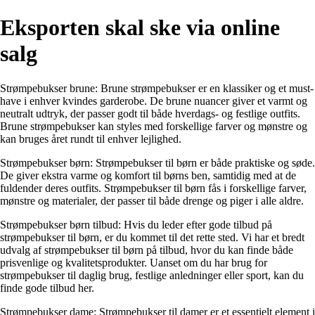
Eksporten skal ske via online
salg
Strømpebukser brune: Brune strømpebukser er en klassiker og et must-
have i enhver kvindes garderobe. De brune nuancer giver et varmt og
neutralt udtryk, der passer godt til både hverdags- og festlige outfits.
Brune strømpebukser kan styles med forskellige farver og mønstre og
kan bruges året rundt til enhver lejlighed.
Strømpebukser børn: Strømpebukser til børn er både praktiske og søde.
De giver ekstra varme og komfort til børns ben, samtidig med at de
fuldender deres outfits. Strømpebukser til børn fås i forskellige farver,
mønstre og materialer, der passer til både drenge og piger i alle aldre.
Strømpebukser børn tilbud: Hvis du leder efter gode tilbud på
strømpebukser til børn, er du kommet til det rette sted. Vi har et bredt
udvalg af strømpebukser til børn på tilbud, hvor du kan finde både
prisvenlige og kvalitetsprodukter. Uanset om du har brug for
strømpebukser til daglig brug, festlige anledninger eller sport, kan du
finde gode tilbud her.
Strømpebukser dame: Strømpebukser til damer er et essentielt element i