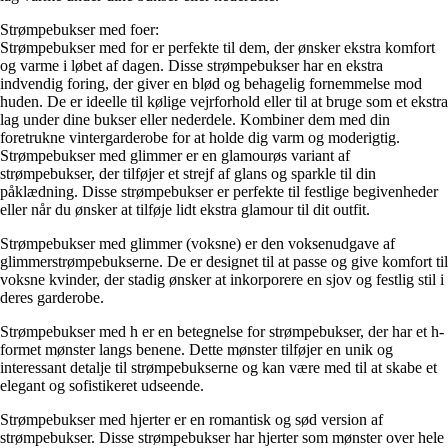
Strømpebukser med foer:
Strømpebukser med for er perfekte til dem, der ønsker ekstra komfort
og varme i løbet af dagen. Disse strømpebukser har en ekstra
indvendig foring, der giver en blød og behagelig fornemmelse mod
huden. De er ideelle til kølige vejrforhold eller til at bruge som et ekstra
lag under dine bukser eller nederdele. Kombiner dem med din
foretrukne vintergarderobe for at holde dig varm og moderigtig.
Strømpebukser med glimmer er en glamourøs variant af
strømpebukser, der tilføjer et strejf af glans og sparkle til din
påklædning. Disse strømpebukser er perfekte til festlige begivenheder
eller når du ønsker at tilføje lidt ekstra glamour til dit outfit.
Strømpebukser med glimmer (voksne) er den voksenudgave af
glimmerstrømpebukserne. De er designet til at passe og give komfort til
voksne kvinder, der stadig ønsker at inkorporere en sjov og festlig stil i
deres garderobe.
Strømpebukser med h er en betegnelse for strømpebukser, der har et h-
formet mønster langs benene. Dette mønster tilføjer en unik og
interessant detalje til strømpebukserne og kan være med til at skabe et
elegant og sofistikeret udseende.
Strømpebukser med hjerter er en romantisk og sød version af
strømpebukser. Disse strømpebukser har hjerter som mønster over hele