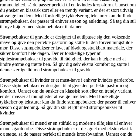
rummelighed, så de passer perfekt til en kvindes kropsform. Uanset om
du ønsker en klassisk sort eller en trendy variant, er der et stort udvalg
at vælge imellem. Med forskellige tykkelser og teksturer kan du finde
strømpebukser, der passer til enhver sæson og anledning. Så tag din stil
til nye højder med strømpebukser til damer.
Strømpebukser til gravide er designet til at tilpasse sig den voksende
mave og give den perfekte pasform og støtte til den forventningsfulde
mor. Disse strømpebukser er lavet af blødt og strækbart materiale, der
sikrer komfort hele dagen. Der er forskellige typer af
støttestrømpebukser til gravide til rådighed, der kan hjælpe med at
lindre ømme og trætte ben. Så giv dig selv ekstra komfort og støtte i
denne særlige tid med strømpebukser til gravide.
Strømpebukser til kvinder er et must-have i enhver kvindes garderobe.
Disse strømpebukser er designet til at give den perfekte pasform og
komfort. Uanset om du ønsker en klassisk sort eller en trendy variant,
er der masser af muligheder at vælge imellem. Med forskellige
tykkelser og teksturer kan du finde strømpebukser, der passer til enhver
sæson og anledning. Så giv din stil et løft med strømpebukser til
kvinder.
Strømpebukser til mænd er en stilfuld og moderne tilføjelse til enhver
mands garderobe. Disse strømpebukser er designet med ekstra elastik
og støtte, så de passer perfekt til mænds kropsbygning. Uanset om du