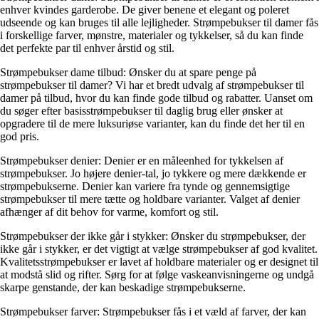
enhver kvindes garderobe. De giver benene et elegant og poleret
udseende og kan bruges til alle lejligheder. Strømpebukser til damer fås
i forskellige farver, mønstre, materialer og tykkelser, så du kan finde
det perfekte par til enhver årstid og stil.
Strømpebukser dame tilbud: Ønsker du at spare penge på
strømpebukser til damer? Vi har et bredt udvalg af strømpebukser til
damer på tilbud, hvor du kan finde gode tilbud og rabatter. Uanset om
du søger efter basisstrømpebukser til daglig brug eller ønsker at
opgradere til de mere luksuriøse varianter, kan du finde det her til en
god pris.
Strømpebukser denier: Denier er en måleenhed for tykkelsen af
strømpebukser. Jo højere denier-tal, jo tykkere og mere dækkende er
strømpebukserne. Denier kan variere fra tynde og gennemsigtige
strømpebukser til mere tætte og holdbare varianter. Valget af denier
afhænger af dit behov for varme, komfort og stil.
Strømpebukser der ikke går i stykker: Ønsker du strømpebukser, der
ikke går i stykker, er det vigtigt at vælge strømpebukser af god kvalitet.
Kvalitetsstrømpebukser er lavet af holdbare materialer og er designet til
at modstå slid og rifter. Sørg for at følge vaskeanvisningerne og undgå
skarpe genstande, der kan beskadige strømpebukserne.
Strømpebukser farver: Strømpebukser fås i et væld af farver, der kan