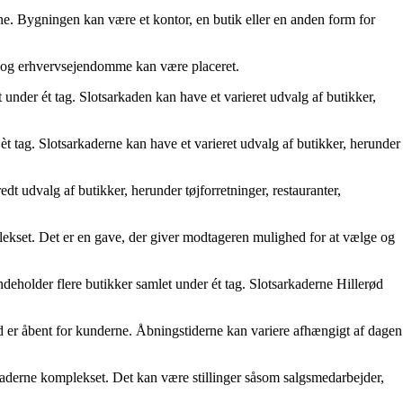
une. Bygningen kan være et kontor, en butik eller en anden form for
ger og erhvervsejendomme kan være placeret.
 under ét tag. Slotsarkaden kan have et varieret udvalg af butikker,
èt tag. Slotsarkaderne kan have et varieret udvalg af butikker, herunder
dt udvalg af butikker, herunder tøjforretninger, restauranter,
plekset. Det er en gave, der giver modtageren mulighed for at vælge og
ndeholder flere butikker samlet under ét tag. Slotsarkaderne Hillerød
rød er åbent for kunderne. Åbningstiderne kan variere afhængigt af dagen
sarkaderne komplekset. Det kan være stillinger såsom salgsmedarbejder,