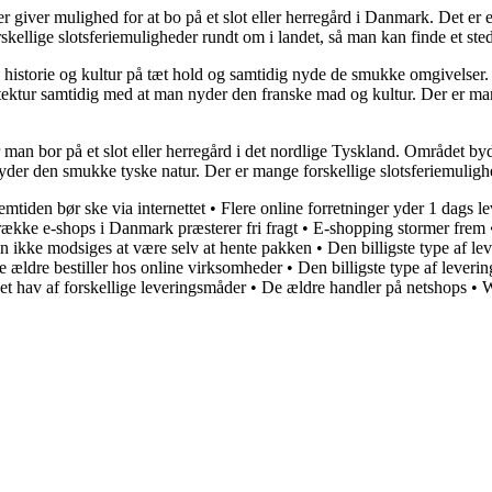
 giver mulighed for at bo på et slot eller herregård i Danmark. Det er e
llige slotsferiemuligheder rundt om i landet, så man kan finde et sted,
ve historie og kultur på tæt hold og samtidig nyde de smukke omgivelser.
itektur samtidig med at man nyder den franske mad og kultur. Der er mang
 man bor på et slot eller herregård i det nordlige Tyskland. Området byd
yder den smukke tyske natur. Der er mange forskellige slotsferiemuligh
emtiden bør ske via internettet
•
Flere online forretninger yder 1 dags l
ække e-shops i Danmark præsterer fri fragt
•
E-shopping stormer frem
an ikke modsiges at være selv at hente pakken
•
Den billigste type af le
 ældre bestiller hos online virksomheder
•
Den billigste type af leveri
et hav af forskellige leveringsmåder
•
De ældre handler på netshops
•
W