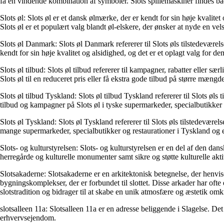
få en vindende kombination af symboler. Slots spillemaskiner findes bå
Slots øl: Slots øl er et dansk ølmærke, der er kendt for sin høje kvalit
Slots øl er et populært valg blandt øl-elskere, der ønsker at nyde en 
Slots øl Danmark: Slots øl Danmark refererer til Slots øls tilstedeværel
kendt for sin høje kvalitet og alsidighed, og det er et oplagt valg for d
Slots øl tilbud: Slots øl tilbud refererer til kampagner, rabatter eller 
Slots øl til en reduceret pris eller få ekstra gode tilbud på større mæng
Slots øl tilbud Tyskland: Slots øl tilbud Tyskland refererer til Slots øl
tilbud og kampagner på Slots øl i tyske supermarkeder, specialbutikker el
Slots øl Tyskland: Slots øl Tyskland refererer til Slots øls tilstedeværel
mange supermarkeder, specialbutikker og restaurationer i Tyskland og e
Slots- og kulturstyrelsen: Slots- og kulturstyrelsen er en del af den da
herregårde og kulturelle monumenter samt sikre og støtte kulturelle aktiv
Slotsakaderne: Slotsakaderne er en arkitektonisk betegnelse, der henvis
bygningskomplekser, der er forbundet til slottet. Disse arkader har oft
slotstradition og bidrager til at skabe en unik atmosfære og æstetik omk
slotsalleen 11a: Slotsalleen 11a er en adresse beliggende i Slagelse. D
erhvervsejendom.