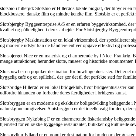
slotsbio i hillerød: Slotsbio er Hillerøds lokale biograf, der tilbyder 
blockbustere, danske film og mindre kendte film. Slotsbio er et perfekt 
Slotsbjergby Byggeentreprise A/S er en erfaren byggevirksomhed, der til
kvalitet og pålidelighed i deres arbejde. For Slotsbjergby Byggeentreprise
Slotsbjergby Maskinstation er en lokal virksomhed, der specialiserer sig
og moderne udstyr kan de håndtere enhver opgave effektivt og professi
Slotsbjerget Nice er en malerisk og charmerende by i Nice, Frankrig. By
mange attraktioner, herunder slotte, museer og historiske monumenter. 
Slotsbowl er en populær destination for bowlingentusiaster. Det er et m
hyggelig café og en spillehal, der gør det til det perfekte sted for famil
Slotsbridge Hillerød er en lokal bridgeklub, hvor bridgeentusiaster k
udfordre hinanden og forbedre deres færdigheder i bridgens kunst.
Slotsbryggen er en moderne og eksklusiv boligudvikling beliggende i N
naturskønne omgivelser. Slotsbryggen er det ideelle valg for dem, der s
Slotsbryggen Nykøbing F er en charmerende fiskerlandsby beliggende 
hjemsted for en række hyggelige restauranter, butikker og kulturelle se
Slotsbryllup Jylland er en populær destination for brudepar, der ønske