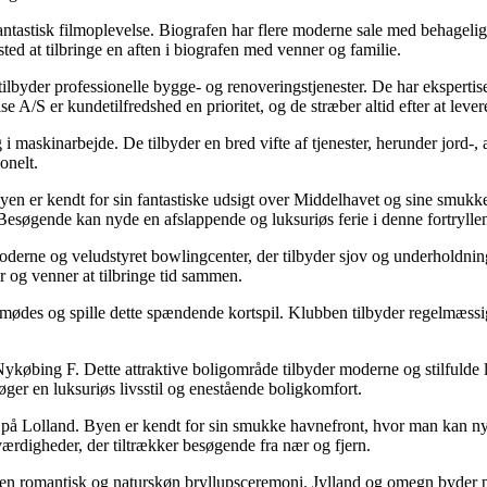
en fantastisk filmoplevelse. Biografen har flere moderne sale med behagel
sted at tilbringe en aften i biografen med venner og familie.
byder professionelle bygge- og renoveringstjenester. De har ekspertise i
 A/S er kundetilfredshed en prioritet, og de stræber altid efter at levere
 i maskinarbejde. De tilbyder en bred vifte af tjenester, herunder jord-,
onelt.
en er kendt for sin fantastiske udsigt over Middelhavet og sine smukke s
Besøgende kan nyde en afslappende og luksuriøs ferie i denne fortrylle
oderne og veludstyret bowlingcenter, der tilbyder sjov og underholdning 
ier og venner at tilbringe tid sammen.
an mødes og spille dette spændende kortspil. Klubben tilbyder regelmæs
ykøbing F. Dette attraktive boligområde tilbyder moderne og stilfulde 
øger en luksuriøs livsstil og enestående boligkomfort.
på Lolland. Byen er kendt for sin smukke havnefront, hvor man kan ny
værdigheder, der tiltrækker besøgende fra nær og fjern.
r en romantisk og naturskøn bryllupsceremoni. Jylland og omegn byder p