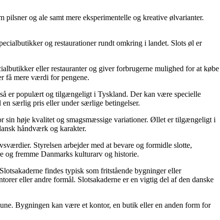
om pilsner og ale samt mere eksperimentelle og kreative ølvarianter.
ecialbutikker og restaurationer rundt omkring i landet. Slots øl er
ecialbutikker eller restauranter og giver forbrugerne mulighed for at købe
ler få mere værdi for pengene.
 også er populært og tilgængeligt i Tyskland. Der kan være specielle
en særlig pris eller under særlige betingelser.
or sin høje kvalitet og smagsmæssige variationer. Øllet er tilgængeligt i
 dansk håndværk og karakter.
rvsværdier. Styrelsen arbejder med at bevare og formidle slotte,
evare og fremme Danmarks kulturarv og historie.
Slotsakaderne findes typisk som fritstående bygninger eller
torer eller andre formål. Slotsakaderne er en vigtig del af den danske
mmune. Bygningen kan være et kontor, en butik eller en anden form for