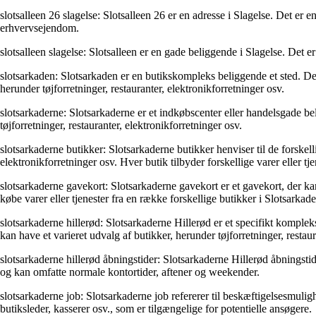
slotsalleen 26 slagelse: Slotsalleen 26 er en adresse i Slagelse. Det e
erhvervsejendom.
slotsalleen slagelse: Slotsalleen er en gade beliggende i Slagelse. De
slotsarkaden: Slotsarkaden er en butikskompleks beliggende et sted. Det 
herunder tøjforretninger, restauranter, elektronikforretninger osv.
slotsarkaderne: Slotsarkaderne er et indkøbscenter eller handelsgade be
tøjforretninger, restauranter, elektronikforretninger osv.
slotsarkaderne butikker: Slotsarkaderne butikker henviser til de forskell
elektronikforretninger osv. Hver butik tilbyder forskellige varer eller tje
slotsarkaderne gavekort: Slotsarkaderne gavekort er et gavekort, der ka
købe varer eller tjenester fra en række forskellige butikker i Slotsarkade
slotsarkaderne hillerød: Slotsarkaderne Hillerød er et specifikt komplek
kan have et varieret udvalg af butikker, herunder tøjforretninger, restaur
slotsarkaderne hillerød åbningstider: Slotsarkaderne Hillerød åbningsti
og kan omfatte normale kontortider, aftener og weekender.
slotsarkaderne job: Slotsarkaderne job refererer til beskæftigelsesmulig
butiksleder, kasserer osv., som er tilgængelige for potentielle ansøgere.