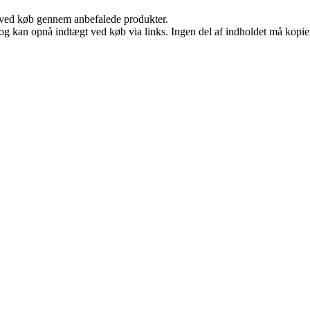
 ved køb gennem anbefalede produkter.
og kan opnå indtægt ved køb via links. Ingen del af indholdet må kopiere