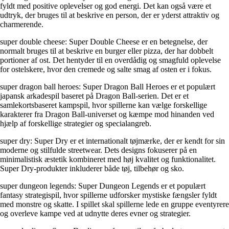
fyldt med positive oplevelser og god energi. Det kan også være et
udtryk, der bruges til at beskrive en person, der er yderst attraktiv og
charmerende.
super double cheese: Super Double Cheese er en betegnelse, der
normalt bruges til at beskrive en burger eller pizza, der har dobbelt
portioner af ost. Det hentyder til en overdådig og smagfuld oplevelse
for ostelskere, hvor den cremede og salte smag af osten er i fokus.
super dragon ball heroes: Super Dragon Ball Heroes er et populært
japansk arkadespil baseret på Dragon Ball-serien. Det er et
samlekortsbaseret kampspil, hvor spillerne kan vælge forskellige
karakterer fra Dragon Ball-universet og kæmpe mod hinanden ved
hjælp af forskellige strategier og specialangreb.
super dry: Super Dry er et internationalt tøjmærke, der er kendt for sin
moderne og stilfulde streetwear. Dets designs fokuserer på en
minimalistisk æstetik kombineret med høj kvalitet og funktionalitet.
Super Dry-produkter inkluderer både tøj, tilbehør og sko.
super dungeon legends: Super Dungeon Legends er et populært
fantasy strategispil, hvor spillerne udforsker mystiske fængsler fyldt
med monstre og skatte. I spillet skal spillerne lede en gruppe eventyrere
og overleve kampe ved at udnytte deres evner og strategier.