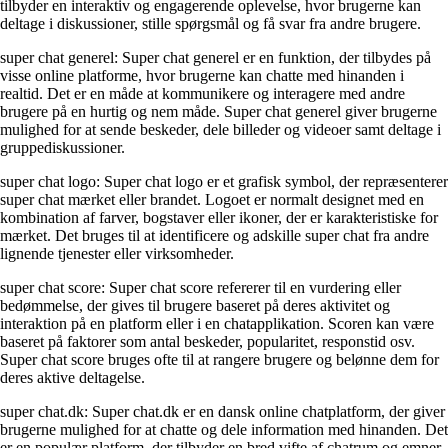
tilbyder en interaktiv og engagerende oplevelse, hvor brugerne kan
deltage i diskussioner, stille spørgsmål og få svar fra andre brugere.
super chat generel: Super chat generel er en funktion, der tilbydes på
visse online platforme, hvor brugerne kan chatte med hinanden i
realtid. Det er en måde at kommunikere og interagere med andre
brugere på en hurtig og nem måde. Super chat generel giver brugerne
mulighed for at sende beskeder, dele billeder og videoer samt deltage i
gruppediskussioner.
super chat logo: Super chat logo er et grafisk symbol, der repræsenterer
super chat mærket eller brandet. Logoet er normalt designet med en
kombination af farver, bogstaver eller ikoner, der er karakteristiske for
mærket. Det bruges til at identificere og adskille super chat fra andre
lignende tjenester eller virksomheder.
super chat score: Super chat score refererer til en vurdering eller
bedømmelse, der gives til brugere baseret på deres aktivitet og
interaktion på en platform eller i en chatapplikation. Scoren kan være
baseret på faktorer som antal beskeder, popularitet, responstid osv.
Super chat score bruges ofte til at rangere brugere og belønne dem for
deres aktive deltagelse.
super chat.dk: Super chat.dk er en dansk online chatplatform, der giver
brugerne mulighed for at chatte og dele information med hinanden. Det
er en populær platform, der tilbyder en bred vifte af chatrum og emner.