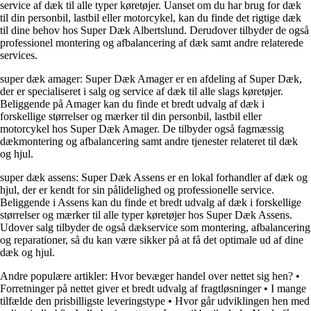
service af dæk til alle typer køretøjer. Uanset om du har brug for dæk
til din personbil, lastbil eller motorcykel, kan du finde det rigtige dæk
til dine behov hos Super Dæk Albertslund. Derudover tilbyder de også
professionel montering og afbalancering af dæk samt andre relaterede
services.
super dæk amager: Super Dæk Amager er en afdeling af Super Dæk,
der er specialiseret i salg og service af dæk til alle slags køretøjer.
Beliggende på Amager kan du finde et bredt udvalg af dæk i
forskellige størrelser og mærker til din personbil, lastbil eller
motorcykel hos Super Dæk Amager. De tilbyder også fagmæssig
dækmontering og afbalancering samt andre tjenester relateret til dæk
og hjul.
super dæk assens: Super Dæk Assens er en lokal forhandler af dæk og
hjul, der er kendt for sin pålidelighed og professionelle service.
Beliggende i Assens kan du finde et bredt udvalg af dæk i forskellige
størrelser og mærker til alle typer køretøjer hos Super Dæk Assens.
Udover salg tilbyder de også dækservice som montering, afbalancering
og reparationer, så du kan være sikker på at få det optimale ud af dine
dæk og hjul.
Andre populære artikler:
Hvor bevæger handel over nettet sig hen?
•
Forretninger på nettet giver et bredt udvalg af fragtløsninger
•
I mange
tilfælde den prisbilligste leveringstype
•
Hvor går udviklingen hen med