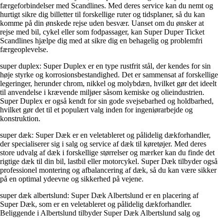
færgeforbindelser med Scandlines. Med deres service kan du nemt og
hurtigt sikre dig billetter til forskellige ruter og tidsplaner, så du kan
komme på din ønskede rejse uden besvær. Uanset om du ønsker at
rejse med bil, cykel eller som fodpassager, kan Super Duper Ticket
Scandlines hjælpe dig med at sikre dig en behagelig og problemfri
færgeoplevelse.
super duplex: Super Duplex er en type rustfrit stål, der kendes for sin
høje styrke og korrosionsbestandighed. Det er sammensat af forskellige
legeringer, herunder chrom, nikkel og molybdæn, hvilket gør det ideelt
til anvendelse i krævende miljøer såsom kemiske og olieindustrien.
Super Duplex er også kendt for sin gode svejsebarhed og holdbarhed,
hvilket gør det til et populært valg inden for ingeniørarbejde og
konstruktion.
super dæk: Super Dæk er en veletableret og pålidelig dækforhandler,
der specialiserer sig i salg og service af dæk til køretøjer. Med deres
store udvalg af dæk i forskellige størrelser og mærker kan du finde det
rigtige dæk til din bil, lastbil eller motorcykel. Super Dæk tilbyder også
professionel montering og afbalancering af dæk, så du kan være sikker
på en optimal ydeevne og sikkerhed på vejene.
super dæk albertslund: Super Dæk Albertslund er en placering af
Super Dæk, som er en veletableret og pålidelig dækforhandler.
Beliggende i Albertslund tilbyder Super Dæk Albertslund salg og