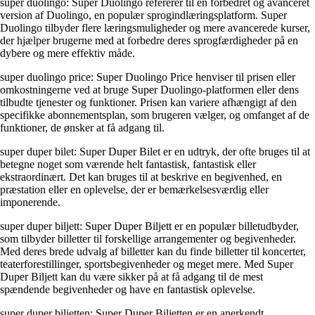
super duolingo: Super Duolingo refererer til en forbedret og avanceret
version af Duolingo, en populær sprogindlæringsplatform. Super
Duolingo tilbyder flere læringsmuligheder og mere avancerede kurser,
der hjælper brugerne med at forbedre deres sprogfærdigheder på en
dybere og mere effektiv måde.
super duolingo price: Super Duolingo Price henviser til prisen eller
omkostningerne ved at bruge Super Duolingo-platformen eller dens
tilbudte tjenester og funktioner. Prisen kan variere afhængigt af den
specifikke abonnementsplan, som brugeren vælger, og omfanget af de
funktioner, de ønsker at få adgang til.
super duper bilet: Super Duper Bilet er en udtryk, der ofte bruges til at
betegne noget som værende helt fantastisk, fantastisk eller
ekstraordinært. Det kan bruges til at beskrive en begivenhed, en
præstation eller en oplevelse, der er bemærkelsesværdig eller
imponerende.
super duper biljett: Super Duper Biljett er en populær billetudbyder,
som tilbyder billetter til forskellige arrangementer og begivenheder.
Med deres brede udvalg af billetter kan du finde billetter til koncerter,
teaterforestillinger, sportsbegivenheder og meget mere. Med Super
Duper Biljett kan du være sikker på at få adgang til de mest
spændende begivenheder og have en fantastisk oplevelse.
super duper biljetten: Super Duper Biljetten er en anerkendt