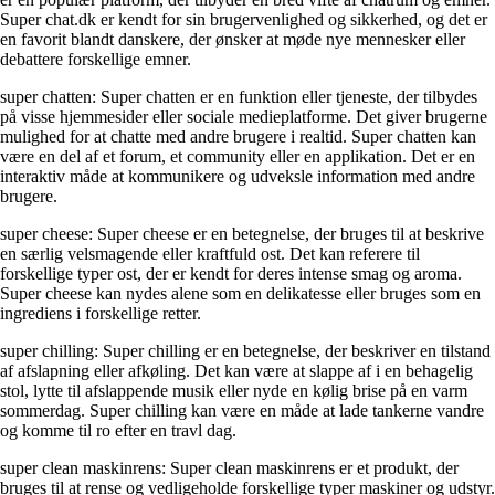
Super chat.dk er kendt for sin brugervenlighed og sikkerhed, og det er
en favorit blandt danskere, der ønsker at møde nye mennesker eller
debattere forskellige emner.
super chatten: Super chatten er en funktion eller tjeneste, der tilbydes
på visse hjemmesider eller sociale medieplatforme. Det giver brugerne
mulighed for at chatte med andre brugere i realtid. Super chatten kan
være en del af et forum, et community eller en applikation. Det er en
interaktiv måde at kommunikere og udveksle information med andre
brugere.
super cheese: Super cheese er en betegnelse, der bruges til at beskrive
en særlig velsmagende eller kraftfuld ost. Det kan referere til
forskellige typer ost, der er kendt for deres intense smag og aroma.
Super cheese kan nydes alene som en delikatesse eller bruges som en
ingrediens i forskellige retter.
super chilling: Super chilling er en betegnelse, der beskriver en tilstand
af afslapning eller afkøling. Det kan være at slappe af i en behagelig
stol, lytte til afslappende musik eller nyde en kølig brise på en varm
sommerdag. Super chilling kan være en måde at lade tankerne vandre
og komme til ro efter en travl dag.
super clean maskinrens: Super clean maskinrens er et produkt, der
bruges til at rense og vedligeholde forskellige typer maskiner og udstyr.