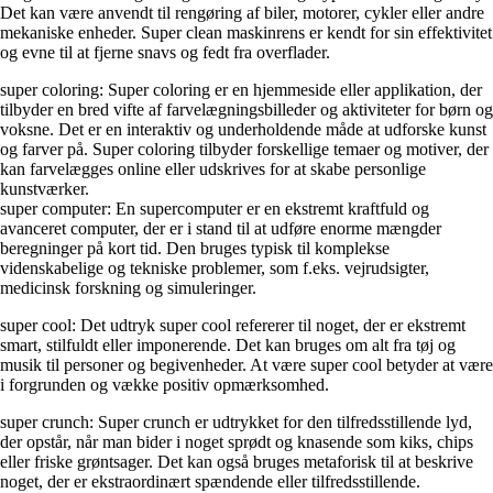
Det kan være anvendt til rengøring af biler, motorer, cykler eller andre
mekaniske enheder. Super clean maskinrens er kendt for sin effektivitet
og evne til at fjerne snavs og fedt fra overflader.
super coloring: Super coloring er en hjemmeside eller applikation, der
tilbyder en bred vifte af farvelægningsbilleder og aktiviteter for børn og
voksne. Det er en interaktiv og underholdende måde at udforske kunst
og farver på. Super coloring tilbyder forskellige temaer og motiver, der
kan farvelægges online eller udskrives for at skabe personlige
kunstværker.
super computer: En supercomputer er en ekstremt kraftfuld og
avanceret computer, der er i stand til at udføre enorme mængder
beregninger på kort tid. Den bruges typisk til komplekse
videnskabelige og tekniske problemer, som f.eks. vejrudsigter,
medicinsk forskning og simuleringer.
super cool: Det udtryk super cool refererer til noget, der er ekstremt
smart, stilfuldt eller imponerende. Det kan bruges om alt fra tøj og
musik til personer og begivenheder. At være super cool betyder at være
i forgrunden og vække positiv opmærksomhed.
super crunch: Super crunch er udtrykket for den tilfredsstillende lyd,
der opstår, når man bider i noget sprødt og knasende som kiks, chips
eller friske grøntsager. Det kan også bruges metaforisk til at beskrive
noget, der er ekstraordinært spændende eller tilfredsstillende.