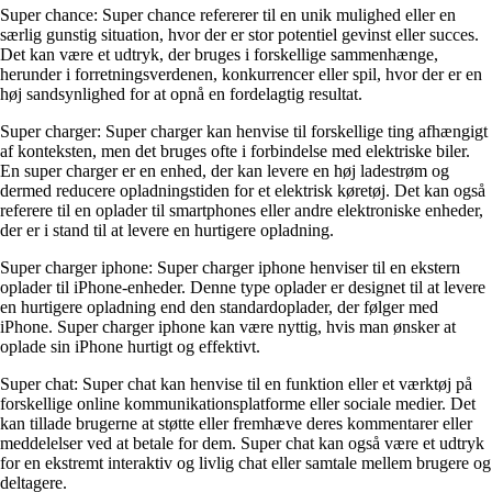
Super chance: Super chance refererer til en unik mulighed eller en
særlig gunstig situation, hvor der er stor potentiel gevinst eller succes.
Det kan være et udtryk, der bruges i forskellige sammenhænge,
herunder i forretningsverdenen, konkurrencer eller spil, hvor der er en
høj sandsynlighed for at opnå en fordelagtig resultat.
Super charger: Super charger kan henvise til forskellige ting afhængigt
af konteksten, men det bruges ofte i forbindelse med elektriske biler.
En super charger er en enhed, der kan levere en høj ladestrøm og
dermed reducere opladningstiden for et elektrisk køretøj. Det kan også
referere til en oplader til smartphones eller andre elektroniske enheder,
der er i stand til at levere en hurtigere opladning.
Super charger iphone: Super charger iphone henviser til en ekstern
oplader til iPhone-enheder. Denne type oplader er designet til at levere
en hurtigere opladning end den standardoplader, der følger med
iPhone. Super charger iphone kan være nyttig, hvis man ønsker at
oplade sin iPhone hurtigt og effektivt.
Super chat: Super chat kan henvise til en funktion eller et værktøj på
forskellige online kommunikationsplatforme eller sociale medier. Det
kan tillade brugerne at støtte eller fremhæve deres kommentarer eller
meddelelser ved at betale for dem. Super chat kan også være et udtryk
for en ekstremt interaktiv og livlig chat eller samtale mellem brugere og
deltagere.