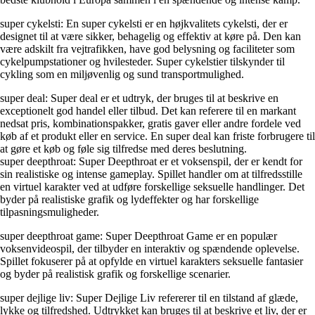
super cykelsti: En super cykelsti er en højkvalitets cykelsti, der er
designet til at være sikker, behagelig og effektiv at køre på. Den kan
være adskilt fra vejtrafikken, have god belysning og faciliteter som
cykelpumpstationer og hvilesteder. Super cykelstier tilskynder til
cykling som en miljøvenlig og sund transportmulighed.
super deal: Super deal er et udtryk, der bruges til at beskrive en
exceptionelt god handel eller tilbud. Det kan referere til en markant
nedsat pris, kombinationspakker, gratis gaver eller andre fordele ved
køb af et produkt eller en service. En super deal kan friste forbrugere til
at gøre et køb og føle sig tilfredse med deres beslutning.
super deepthroat: Super Deepthroat er et voksenspil, der er kendt for
sin realistiske og intense gameplay. Spillet handler om at tilfredsstille
en virtuel karakter ved at udføre forskellige seksuelle handlinger. Det
byder på realistiske grafik og lydeffekter og har forskellige
tilpasningsmuligheder.
super deepthroat game: Super Deepthroat Game er en populær
voksenvideospil, der tilbyder en interaktiv og spændende oplevelse.
Spillet fokuserer på at opfylde en virtuel karakters seksuelle fantasier
og byder på realistisk grafik og forskellige scenarier.
super dejlige liv: Super Dejlige Liv refererer til en tilstand af glæde,
lykke og tilfredshed. Udtrykket kan bruges til at beskrive et liv, der er