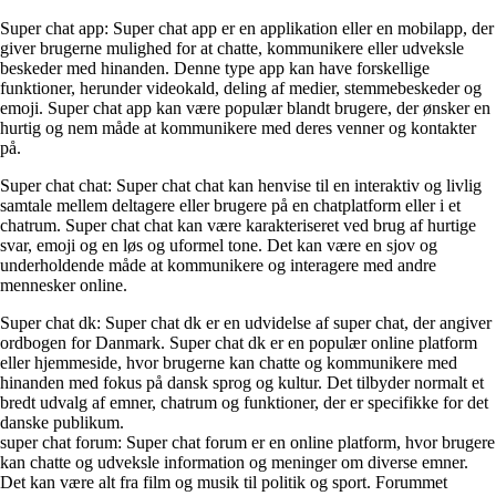
Super chat app: Super chat app er en applikation eller en mobilapp, der
giver brugerne mulighed for at chatte, kommunikere eller udveksle
beskeder med hinanden. Denne type app kan have forskellige
funktioner, herunder videokald, deling af medier, stemmebeskeder og
emoji. Super chat app kan være populær blandt brugere, der ønsker en
hurtig og nem måde at kommunikere med deres venner og kontakter
på.
Super chat chat: Super chat chat kan henvise til en interaktiv og livlig
samtale mellem deltagere eller brugere på en chatplatform eller i et
chatrum. Super chat chat kan være karakteriseret ved brug af hurtige
svar, emoji og en løs og uformel tone. Det kan være en sjov og
underholdende måde at kommunikere og interagere med andre
mennesker online.
Super chat dk: Super chat dk er en udvidelse af super chat, der angiver
ordbogen for Danmark. Super chat dk er en populær online platform
eller hjemmeside, hvor brugerne kan chatte og kommunikere med
hinanden med fokus på dansk sprog og kultur. Det tilbyder normalt et
bredt udvalg af emner, chatrum og funktioner, der er specifikke for det
danske publikum.
super chat forum: Super chat forum er en online platform, hvor brugere
kan chatte og udveksle information og meninger om diverse emner.
Det kan være alt fra film og musik til politik og sport. Forummet