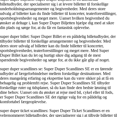
billetudbyder, der specialiserer sig i at levere billetter til forskellige
underholdningsarrangementer og begivenheder. Med deres store
udvalg af billetter kan du finde billetter til koncerter, teaterforestillinger,
sportsbegivenheder og meget mere. Uanset hvilken begivenhed du
ønsker at deltage i, kan Super Duper Biljetten hjælpe dig med at sikre
din plads og sørge for, at du får en fantastisk oplevelse.
super duper billet: Super Duper Billet er en pålidelig billetudbyder, der
tilbyder billetter til forskellige arrangementer og begivenheder. Med
deres store udvalg af billetter kan du finde billetter til koncerter,
sportsbegivenheder, teaterforestillinger og meget mere. Med Super
Duper Billet kan du let og hurtigt sikre dig adgang til de mest
spændende begivenheder og sørge for, at du ikke går glip af noget.
super duper scandlines se: Super Duper Scandlines SE er en førende
udbyder af færgeforbindelser mellem forskellige destinationer. Med
deres mangeårig erfaring og ekspertise kan du være sikker på at få en
behagelig og problemfri rejse. Super Duper Scandlines SE tilbyder
forskellige ruter og tidsplaner, så du kan finde den bedste løsning til
dine behov. Uanset om du ønsker at rejse med bil, cykel eller til fods,
er Super Duper Scandlines SE det rigtige valg for en pålidelig og
komfortabel færgeoplevelse.
super duper ticket scandlines: Super Duper Ticket Scandlines er en
velrenommeret billetudbyder, der specialiserer sig i at tilbyde billetter til