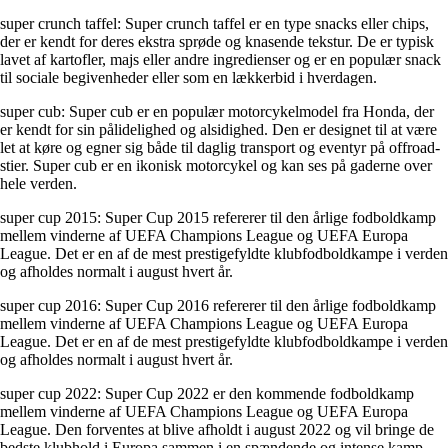
super crunch taffel: Super crunch taffel er en type snacks eller chips,
der er kendt for deres ekstra sprøde og knasende tekstur. De er typisk
lavet af kartofler, majs eller andre ingredienser og er en populær snack
til sociale begivenheder eller som en lækkerbid i hverdagen.
super cub: Super cub er en populær motorcykelmodel fra Honda, der
er kendt for sin pålidelighed og alsidighed. Den er designet til at være
let at køre og egner sig både til daglig transport og eventyr på offroad-
stier. Super cub er en ikonisk motorcykel og kan ses på gaderne over
hele verden.
super cup 2015: Super Cup 2015 refererer til den årlige fodboldkamp
mellem vinderne af UEFA Champions League og UEFA Europa
League. Det er en af de mest prestigefyldte klubfodboldkampe i verden
og afholdes normalt i august hvert år.
super cup 2016: Super Cup 2016 refererer til den årlige fodboldkamp
mellem vinderne af UEFA Champions League og UEFA Europa
League. Det er en af de mest prestigefyldte klubfodboldkampe i verden
og afholdes normalt i august hvert år.
super cup 2022: Super Cup 2022 er den kommende fodboldkamp
mellem vinderne af UEFA Champions League og UEFA Europa
League. Den forventes at blive afholdt i august 2022 og vil bringe de
bedste klubhold i Europa sammen i en spændende og intense kamp.