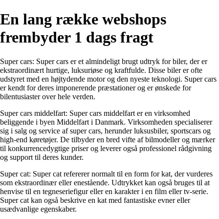
En lang række webshops
frembyder 1 dags fragt
Super cars: Super cars er et almindeligt brugt udtryk for biler, der er
ekstraordinært hurtige, luksuriøse og kraftfulde. Disse biler er ofte
udstyret med en højtydende motor og den nyeste teknologi. Super cars
er kendt for deres imponerende præstationer og er ønskede for
bilentusiaster over hele verden.
Super cars middelfart: Super cars middelfart er en virksomhed
beliggende i byen Middelfart i Danmark. Virksomheden specialiserer
sig i salg og service af super cars, herunder luksusbiler, sportscars og
high-end køretøjer. De tilbyder en bred vifte af bilmodeller og mærker
til konkurrencedygtige priser og leverer også professionel rådgivning
og support til deres kunder.
Super cat: Super cat refererer normalt til en form for kat, der vurderes
som ekstraordinær eller enestående. Udtrykket kan også bruges til at
henvise til en tegneseriefigur eller en karakter i en film eller tv-serie.
Super cat kan også beskrive en kat med fantastiske evner eller
usædvanlige egenskaber.