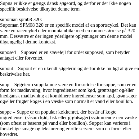
Supna er ikke et gængs dansk søgeord, og derfor er der ikke nogen
specifik beskrivelse tilknyttet denne term.
supoman spm08 320:
Supoman SPM08 320 er en specifik model af en sportscykel. Det kan
være en racercykel eller mountainbike med en rammestørrelse på 320
mm. Desværre er der ingen yderligere oplysninger om denne model
tilgængelig i denne kontekst.
suposed – Suposed er en stavefejl for ordet supposed, som betyder
antaget eller forventet.
supout – Supout er en ukendt søgeterm og derfor ikke muligt at give en
beskrivelse her.
supp – Søgeterm supp kunne være en forkortelse for suppe, som er en
form for madlavning, hvor ingredienser som kød, grøntsager og/eller
inedgansk madlavning at kombinere ingredienser som kød, grøntsager
og/eller frugter koges i en væske som normalt er vand eller bouillon.
suppe – Suppe er en populær køkkenret, der består af kogte
ingredienser (såsom kød, fisk eller grøntsager) svømmende i en væske
(som oftest er baseret på vand eller bouillon). Supper kan varieres i
forskellige smage og teksturer og er ofte serveret som en forret eller
hovedret.