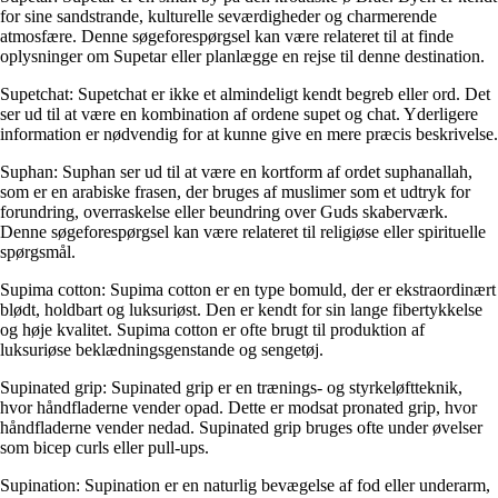
for sine sandstrande, kulturelle seværdigheder og charmerende
atmosfære. Denne søgeforespørgsel kan være relateret til at finde
oplysninger om Supetar eller planlægge en rejse til denne destination.
Supetchat: Supetchat er ikke et almindeligt kendt begreb eller ord. Det
ser ud til at være en kombination af ordene supet og chat. Yderligere
information er nødvendig for at kunne give en mere præcis beskrivelse.
Suphan: Suphan ser ud til at være en kortform af ordet suphanallah,
som er en arabiske frasen, der bruges af muslimer som et udtryk for
forundring, overraskelse eller beundring over Guds skaberværk.
Denne søgeforespørgsel kan være relateret til religiøse eller spirituelle
spørgsmål.
Supima cotton: Supima cotton er en type bomuld, der er ekstraordinært
blødt, holdbart og luksuriøst. Den er kendt for sin lange fibertykkelse
og høje kvalitet. Supima cotton er ofte brugt til produktion af
luksuriøse beklædningsgenstande og sengetøj.
Supinated grip: Supinated grip er en trænings- og styrkeløftteknik,
hvor håndfladerne vender opad. Dette er modsat pronated grip, hvor
håndfladerne vender nedad. Supinated grip bruges ofte under øvelser
som bicep curls eller pull-ups.
Supination: Supination er en naturlig bevægelse af fod eller underarm,