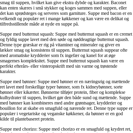
smag til suppen, hvilket kan give ekstra dybde og karakter. Baconet
kan enten skæres i små stykker og koges sammen med suppen, eller
det kan sprødsteges og serveres som garniture. Suppe med bacon er en
velkendt og populær ret i mange køkkener og kan være en delikat og
tilfredsstillende måde at nyde en suppe på.
Suppe med butternut squash: Suppe med butternut squash er en cremet
og fyldig suppe lavet med den søde og nøddeagtige butternut squash.
Denne type græskar er rig på vitaminer og mineraler og giver en
lækker smag og konsistens til suppen. Butternut squash suppear ofte
med aromatiske krydderier som fx ingefær og kanel for at øge
smagernes kompleksitet. Suppe med butternut squash kan være en
perfekt efterårs- eller vinteropskrift med sin varme og trøstende
karakter.
Suppe med bønner: Suppe med bønner er en næringsrig og mættende
ret lavet med forskellige typer bønner, som fx kidneybønner, sorte
bønner eller kikærter. Bønnerne tilføjer protein, fiber og komplekse
kulhydrater til suppen, hvilket gør den både sund og mættende. Suppe
med bønner kan kombineres med andre grøntsager, krydderier og
bouillon for at skabe en smagfuld og nærende ret. Denne type suppe er
populær i vegetariske og veganske køkkener, da bønner er en god
kilde til plantebaseret protein.
Suppe med chorizo: Suppe med chorizo er en smagfuld og krydret ret,