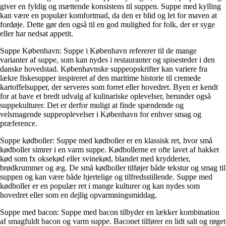
giver en fyldig og mættende konsistens til suppen. Suppe med kylling
kan være en populær komfortmad, da den er blid og let for maven at
fordøje. Dette gør den også til en god mulighed for folk, der er syge
eller har nedsat appetit.
Suppe København: Suppe i København refererer til de mange
varianter af suppe, som kan nydes i restauranter og spisesteder i den
danske hovedstad. Københavnske suppeopskrifter kan variere fra
lækre fiskesupper inspireret af den maritime historie til cremede
kartoffelsupper, der serveres som forret eller hovedret. Byen er kendt
for at have et bredt udvalg af kulinariske oplevelser, herunder også
suppekulturer. Det er derfor muligt at finde spændende og
velsmagende suppeoplevelser i København for enhver smag og
præference.
Suppe kødboller: Suppe med kødboller er en klassisk ret, hvor små
kødboller simrer i en varm suppe. Kødbollerne er ofte lavet af hakket
kød som fx oksekød eller svinekød, blandet med krydderier,
brødkrummer og æg. De små kødboller tilføjer både tekstur og smag til
suppen og kan være både hjertelige og tilfredsstillende. Suppe med
kødboller er en populær ret i mange kulturer og kan nydes som
hovedret eller som en dejlig opvarmningsmiddag.
Suppe med bacon: Suppe med bacon tilbyder en lækker kombination
af smagfuldt bacon og varm suppe. Baconet tilfører en lidt salt og røget