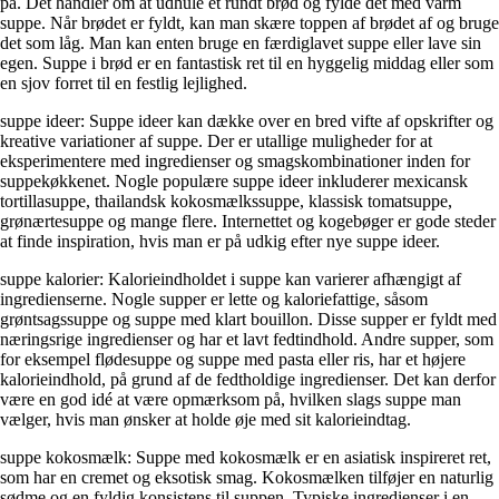
på. Det handler om at udhule et rundt brød og fylde det med varm
suppe. Når brødet er fyldt, kan man skære toppen af brødet af og bruge
det som låg. Man kan enten bruge en færdiglavet suppe eller lave sin
egen. Suppe i brød er en fantastisk ret til en hyggelig middag eller som
en sjov forret til en festlig lejlighed.
suppe ideer: Suppe ideer kan dække over en bred vifte af opskrifter og
kreative variationer af suppe. Der er utallige muligheder for at
eksperimentere med ingredienser og smagskombinationer inden for
suppekøkkenet. Nogle populære suppe ideer inkluderer mexicansk
tortillasuppe, thailandsk kokosmælkssuppe, klassisk tomatsuppe,
grønærtesuppe og mange flere. Internettet og kogebøger er gode steder
at finde inspiration, hvis man er på udkig efter nye suppe ideer.
suppe kalorier: Kalorieindholdet i suppe kan varierer afhængigt af
ingredienserne. Nogle supper er lette og kaloriefattige, såsom
grøntsagssuppe og suppe med klart bouillon. Disse supper er fyldt med
næringsrige ingredienser og har et lavt fedtindhold. Andre supper, som
for eksempel flødesuppe og suppe med pasta eller ris, har et højere
kalorieindhold, på grund af de fedtholdige ingredienser. Det kan derfor
være en god idé at være opmærksom på, hvilken slags suppe man
vælger, hvis man ønsker at holde øje med sit kalorieindtag.
suppe kokosmælk: Suppe med kokosmælk er en asiatisk inspireret ret,
som har en cremet og eksotisk smag. Kokosmælken tilføjer en naturlig
sødme og en fyldig konsistens til suppen. Typiske ingredienser i en