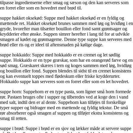
tilpasse ingredienserne efter smag og sæson og den kan serveres som
en forret eller som en hovedret med brød til.
suppe hakket oksekød: Suppe med hakket oksekød er en fyldig og
mættende ret. Hakket oksekød brunes sammen med løg og hvidløg i en
gryde, hvorefter man tilsætter bouillon eller fond samt grøntsager og
krydderier efter ønske. Suppen simrer herefter i lang tid for at udvikle
smagen af kødet og grøntsagerne. Denne type suppe kan serveres med
brød eller ris og er ideel til aftensmaden på kølige dage.
suppe hokkaido: Suppe med hokkaido er en cremet og let sødlig
suppe. Hokkaido er en type græskar, som har en orangerød farve og en
sød smag. Græskaret skæres i tern og koges sammen med løg, hvidløg
og bouillon eller fond. Suppen blendes til sidst til en cremet konsistens
og kan eventuelt toppes med flødeskum eller friske krydderurter.
Hokkaido suppe kan serveres som en forret eller som en let hovedret.
suppe horn: Suppehorn er en type pasta, som ligner små horn formede
rør. Pastaen bruges ofte i supper og tilberedes ved at koge den i vand
med salt, indtil den er al dente. Suppehorn kan tilføjes til forskellige
typer supper og bidrager med en mættende og fyldig tekstur. De små
rør absorberer også smagen af suppen og tilføjer ekstra konsistens og
smag til retten.
suppe i brød: Suppe i brød er en sjov og lækker måde at servere suppe