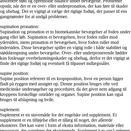
absorbere stød og opretholde balance under bevægelse. Problemer
opstår, når der er en over- eller underpronation, der kan føre til skader
og ubehag. Det er vigtigt at vælge det rigtige fodtøj, der passer til ens
gangmønster for at undgå problemer.
supination pronation:
Supination og pronation er to biomekaniske bevægelser af foden under
gang eller løb. Supination er bevægelsen, hvor foden ruller mod
ydersiden, mens pronation er bevægelsen, hvor foden ruller mod
indersiden. Disse bevægelser spiller en vigtig rolle i både stabilitet og
støddæmpning under bevægelse. Over- eller underpronerende fødder
kan forårsage overbelastningsskader og ubehag, derfor er det vigtigt at
finde det rigtige fodtøj og eventuelt få tilpasset indlægssåler.
supine position:
Supine position refererer til en kropsposition, hvor en person ligger
fladt på ryggen med ansigtet op. Denne position bruges ofte ved
medicinske undersøgelser og procedurer, da det giver nem adgang til
kroppens forskellige områder og organer. Supine position kan også
bruges til afslapning og hvile.
suplement:
Suplement er en stavemåde for det engelske ord supplement. Et
supplement er en tilføjelse eller et tillæg til noget, der allerede
eksisterer. Det kan være i form af ekstra information, materiale eller
ressourcer, der supplerer det eksisterende. Suplement kan også referere