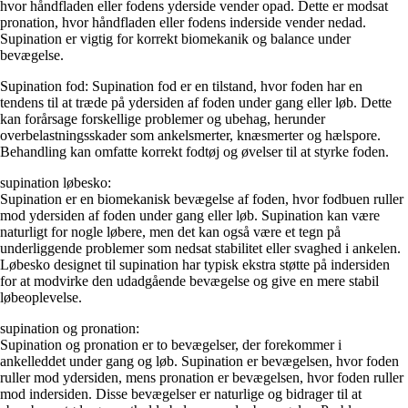
hvor håndfladen eller fodens yderside vender opad. Dette er modsat
pronation, hvor håndfladen eller fodens inderside vender nedad.
Supination er vigtig for korrekt biomekanik og balance under
bevægelse.
Supination fod: Supination fod er en tilstand, hvor foden har en
tendens til at træde på ydersiden af foden under gang eller løb. Dette
kan forårsage forskellige problemer og ubehag, herunder
overbelastningsskader som ankelsmerter, knæsmerter og hælspore.
Behandling kan omfatte korrekt fodtøj og øvelser til at styrke foden.
supination løbesko:
Supination er en biomekanisk bevægelse af foden, hvor fodbuen ruller
mod ydersiden af foden under gang eller løb. Supination kan være
naturligt for nogle løbere, men det kan også være et tegn på
underliggende problemer som nedsat stabilitet eller svaghed i ankelen.
Løbesko designet til supination har typisk ekstra støtte på indersiden
for at modvirke den udadgående bevægelse og give en mere stabil
løbeoplevelse.
supination og pronation:
Supination og pronation er to bevægelser, der forekommer i
ankelleddet under gang og løb. Supination er bevægelsen, hvor foden
ruller mod ydersiden, mens pronation er bevægelsen, hvor foden ruller
mod indersiden. Disse bevægelser er naturlige og bidrager til at