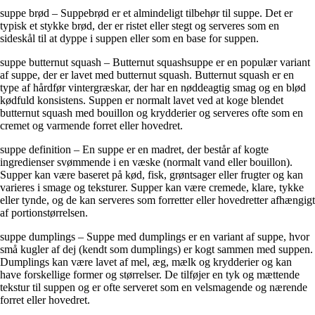
suppe brød – Suppebrød er et almindeligt tilbehør til suppe. Det er
typisk et stykke brød, der er ristet eller stegt og serveres som en
sideskål til at dyppe i suppen eller som en base for suppen.
suppe butternut squash – Butternut squashsuppe er en populær variant
af suppe, der er lavet med butternut squash. Butternut squash er en
type af hårdfør vintergræskar, der har en nøddeagtig smag og en blød
kødfuld konsistens. Suppen er normalt lavet ved at koge blendet
butternut squash med bouillon og krydderier og serveres ofte som en
cremet og varmende forret eller hovedret.
suppe definition – En suppe er en madret, der består af kogte
ingredienser svømmende i en væske (normalt vand eller bouillon).
Supper kan være baseret på kød, fisk, grøntsager eller frugter og kan
varieres i smage og teksturer. Supper kan være cremede, klare, tykke
eller tynde, og de kan serveres som forretter eller hovedretter afhængigt
af portionstørrelsen.
suppe dumplings – Suppe med dumplings er en variant af suppe, hvor
små kugler af dej (kendt som dumplings) er kogt sammen med suppen.
Dumplings kan være lavet af mel, æg, mælk og krydderier og kan
have forskellige former og størrelser. De tilføjer en tyk og mættende
tekstur til suppen og er ofte serveret som en velsmagende og nærende
forret eller hovedret.