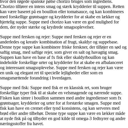
hvor den røgede spanske pølse chorizo bruges som ingrediens.
Chorizo tilfører en intens smag og stærk krydderier til suppen. Retten
kan være baseret på en bouillon eller tomatsauce, og kan kombineres
med forskellige grøntsager og krydderier for at skabe en lækker og
hjertelig suppe. Suppe med chorizo kan være en god mulighed for
dem, der nyder stærke og krydrede smagsoplevelser.
Suppe med fersken og rejer: Suppe med fersken og rejer er en
anderledes og kreativ kombination af frugt, skaldyr og suppebase.
Denne type suppe kan kombinere friske ferskner, der tilføjer en sød og
saftig smag, med saftige rejer, som giver en salt og havagtig smag.
Suppen kan have en base af fx fisk eller skaldyrbouillon og kan
indeholde forskellige urter og krydderier for at skabe en afbalanceret
og interessant smagsoplevelse. Suppe med fersken og rejer kan være
en unik og elegant ret til specielle lejligheder eller som en
smagsmættende forandring i hverdagen.
Suppe med fisk: Suppe med fisk er en klassisk ret, som bruger
forskellige typer fisk til at skabe en velsmagende og nærende suppe.
Fisken kan simre i bouillon sammen med andre ingredienser som fx
grøntsager, krydderier og urter for at forstærke smagen. Suppe med
fisk kan have en cremet eller tynd konsistens, og kan serveres med
brød eller andre tilbehør. Denne type suppe kan være en lækker måde
at nyde fisk på og tilbyder en god kilde til omega-3 fedtsyrer og andre
næringsstoffer fra havet.