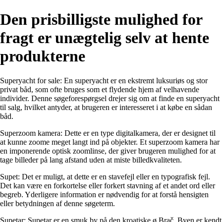
Den prisbilligste mulighed for
fragt er unægtelig selv at hente
produkterne
Superyacht for sale: En superyacht er en ekstremt luksuriøs og stor
privat båd, som ofte bruges som et flydende hjem af velhavende
individer. Denne søgeforespørgsel drejer sig om at finde en superyacht
til salg, hvilket antyder, at brugeren er interesseret i at købe en sådan
båd.
Superzoom kamera: Dette er en type digitalkamera, der er designet til
at kunne zoome meget langt ind på objekter. Et superzoom kamera har
en imponerende optisk zoomlinse, der giver brugeren mulighed for at
tage billeder på lang afstand uden at miste billedkvaliteten.
Supet: Det er muligt, at dette er en stavefejl eller en typografisk fejl.
Det kan være en forkortelse eller forkert stavning af et andet ord eller
begreb. Yderligere information er nødvendig for at forstå hensigten
eller betydningen af denne søgeterm.
Supetar: Supetar er en smuk by på den kroatiske ø Brač. Byen er kendt