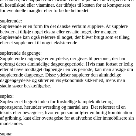
til kosttilskud eller vitaminer, der tilføjes til kosten for at kompensere
for eventuelle mangler eller forbedre helbredet.
suplerende:
Suplerende er en form fra det danske verbum supplere. At supplere
betyder at tilføje noget ekstra eller erstatte noget, der mangler.
Suplerende kan også referere til noget, der bliver brugt som et tillæg
eller et supplement til noget eksisterende.
suplerende dagpenge:
Supplerende dagpenge er en ydelse, der gives til personer, der har
opbrugt deres almindelige dagpengeperiode. Hvis man fortsat er ledig
efter at have modtaget dagpenge i en vis periode, kan man ansøge om
supplerende dagpenge. Disse ydelser supplerer den almindelige
dagpengeydelse og sikrer en vis økonomisk sikkerhed, mens man
stadig søger beskæftigelse.
suplex:
Suplex er et begreb inden for forskellige kampteknikker og
sportsgrene, herunder wrestling og martial arts. Det refererer til en
teknik eller bevægelse, hvor en person udfører en hurtig kombination
af gribning, kast eller overtagelse for at afvæbne eller immobilisere sin
modstander.
supna: