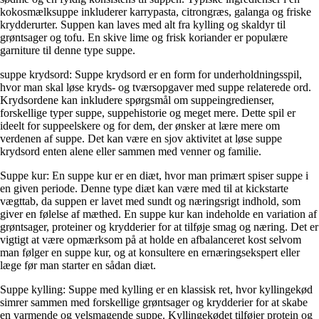
kokosmælksuppe inkluderer karrypasta, citrongræs, galanga og friske
krydderurter. Suppen kan laves med alt fra kylling og skaldyr til
grøntsager og tofu. En skive lime og frisk koriander er populære
garniture til denne type suppe.
suppe krydsord: Suppe krydsord er en form for underholdningsspil,
hvor man skal løse kryds- og tværsopgaver med suppe relaterede ord.
Krydsordene kan inkludere spørgsmål om suppeingredienser,
forskellige typer suppe, suppehistorie og meget mere. Dette spil er
ideelt for suppeelskere og for dem, der ønsker at lære mere om
verdenen af suppe. Det kan være en sjov aktivitet at løse suppe
krydsord enten alene eller sammen med venner og familie.
Suppe kur: En suppe kur er en diæt, hvor man primært spiser suppe i
en given periode. Denne type diæt kan være med til at kickstarte
vægttab, da suppen er lavet med sundt og næringsrigt indhold, som
giver en følelse af mæthed. En suppe kur kan indeholde en variation af
grøntsager, proteiner og krydderier for at tilføje smag og næring. Det er
vigtigt at være opmærksom på at holde en afbalanceret kost selvom
man følger en suppe kur, og at konsultere en ernæringsekspert eller
læge før man starter en sådan diæt.
Suppe kylling: Suppe med kylling er en klassisk ret, hvor kyllingekød
simrer sammen med forskellige grøntsager og krydderier for at skabe
en varmende og velsmagende suppe. Kyllingekødet tilføjer protein og