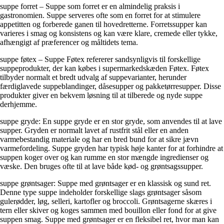
suppe forret – Suppe som forret er en almindelig praksis i
gastronomien. Suppe serveres ofte som en forret for at stimulere
appetitten og forberede ganen til hovedretterne. Forretssupper kan
varieres i smag og konsistens og kan være klare, cremede eller tykke,
afhængigt af præferencer og måltidets tema.
suppe føtex – Suppe Føtex refererer sandsynligvis til forskellige
suppeprodukter, der kan købes i supermarkedskæden Føtex. Føtex
tilbyder normalt et bredt udvalg af suppevarianter, herunder
færdiglavede suppeblandinger, dåsesupper og pakketørresupper. Disse
produkter giver en bekvem løsning til at tilberede og nyde suppe
derhjemme.
suppe gryde: En suppe gryde er en stor gryde, som anvendes til at lave
supper. Gryden er normalt lavet af rustfrit stål eller en anden
varmebestandig materiale og har en bred bund for at sikre jævn
varmefordeling. Suppe gryden har typisk høje kanter for at forhindre at
suppen koger over og kan rumme en stor mængde ingredienser og
væske. Den bruges ofte til at lave både kød- og grøntsagssupper.
suppe grøntsager: Suppe med grøntsager er en klassisk og sund ret.
Denne type suppe indeholder forskellige slags grøntsager såsom
gulerødder, løg, selleri, kartofler og broccoli. Grøntsagerne skæres i
tern eller skiver og koges sammen med bouillon eller fond for at give
suppen smag. Suppe med grøntsager er en fleksibel ret, hvor man kan