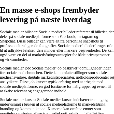
En masse e-shops frembyder
levering på næste hverdag
Sociale medier billeder: Sociale medier billeder refererer til billeder, der
deles på sociale medieplatforme som Facebook, Instagram og
Snapchat. Disse billeder kan være alt fra personlige snapshots til
professionelt redigerede fotografier. Sociale medier billeder bruges ofte
til at udtrykke følelser, dele minder eller markere begivenheder. De kan
også være en del af markedsføringsstrategier for både privatpersoner
og virksomheder.
Sociale medier job: Sociale medier job beskriver jobmuligheder inden
for sociale mediebranchen. Dette kan omfatte stillinger som sociale
medieansvarlige, digitale marketingspecialister, indholdsproducenter og
analytikere. Disse job kræver typisk erfaring med at arbejde med
sociale medieplatforme, en god forståelse for målgrupper og evnen til
at skabe relevant og engagerende indhold.
Sociale medier kursus: Sociale medier kursus indebærer træning og
undervisning i brugen af sociale medieplatforme til markedsføring,
branding og kommunikation. Kurserne kan omfatte emner som
oprettelse og styring af sociale mediekonti, udvikling af effektive