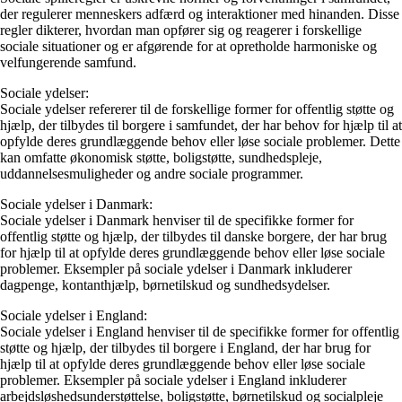
der regulerer menneskers adfærd og interaktioner med hinanden. Disse
regler dikterer, hvordan man opfører sig og reagerer i forskellige
sociale situationer og er afgørende for at opretholde harmoniske og
velfungerende samfund.
Sociale ydelser:
Sociale ydelser refererer til de forskellige former for offentlig støtte og
hjælp, der tilbydes til borgere i samfundet, der har behov for hjælp til at
opfylde deres grundlæggende behov eller løse sociale problemer. Dette
kan omfatte økonomisk støtte, boligstøtte, sundhedspleje,
uddannelsesmuligheder og andre sociale programmer.
Sociale ydelser i Danmark:
Sociale ydelser i Danmark henviser til de specifikke former for
offentlig støtte og hjælp, der tilbydes til danske borgere, der har brug
for hjælp til at opfylde deres grundlæggende behov eller løse sociale
problemer. Eksempler på sociale ydelser i Danmark inkluderer
dagpenge, kontanthjælp, børnetilskud og sundhedsydelser.
Sociale ydelser i England:
Sociale ydelser i England henviser til de specifikke former for offentlig
støtte og hjælp, der tilbydes til borgere i England, der har brug for
hjælp til at opfylde deres grundlæggende behov eller løse sociale
problemer. Eksempler på sociale ydelser i England inkluderer
arbejdsløshedsunderstøttelse, boligstøtte, børnetilskud og socialpleje