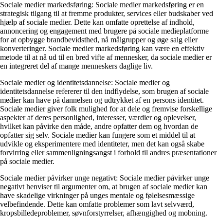
Sociale medier markedsføring: Sociale medier markedsføring er en
strategisk tilgang til at fremme produkter, services eller budskaber ved
hjælp af sociale medier. Dette kan omfatte oprettelse af indhold,
annoncering og engagement med brugere på sociale medieplatforme
for at opbygge brandbevidsthed, nå målgrupper og øge salg eller
konverteringer. Sociale medier markedsføring kan være en effektiv
metode til at nå ud til en bred vifte af mennesker, da sociale medier er
en integreret del af mange menneskers daglige liv.
Sociale medier og identitetsdannelse: Sociale medier og
identitetsdannelse refererer til den indflydelse, som brugen af sociale
medier kan have på dannelsen og udtrykket af en persons identitet.
Sociale medier giver folk mulighed for at dele og fremvise forskellige
aspekter af deres personlighed, interesser, værdier og oplevelser,
hvilket kan påvirke den måde, andre opfatter dem og hvordan de
opfatter sig selv. Sociale medier kan fungere som et middel til at
udvikle og eksperimentere med identiteter, men det kan også skabe
forvirring eller sammenligningsangst i forhold til andres præsentationer
på sociale medier.
Sociale medier påvirker unge negativt: Sociale medier påvirker unge
negativt henviser til argumenter om, at brugen af sociale medier kan
have skadelige virkninger på unges mentale og følelsesmæssige
velbefindende. Dette kan omfatte problemer som lavt selvværd,
kropsbilledeproblemer, søvnforstyrrelser, afhængighed og mobning.