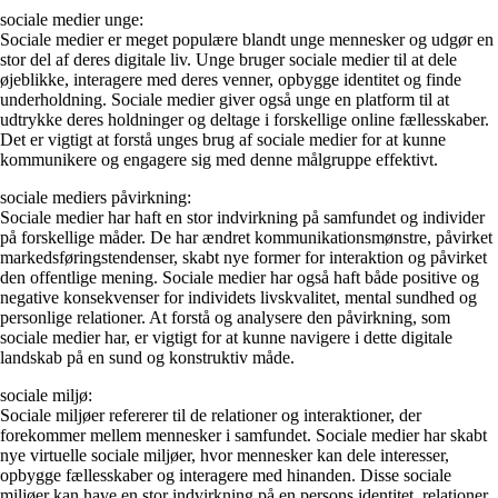
sociale medier unge:
Sociale medier er meget populære blandt unge mennesker og udgør en
stor del af deres digitale liv. Unge bruger sociale medier til at dele
øjeblikke, interagere med deres venner, opbygge identitet og finde
underholdning. Sociale medier giver også unge en platform til at
udtrykke deres holdninger og deltage i forskellige online fællesskaber.
Det er vigtigt at forstå unges brug af sociale medier for at kunne
kommunikere og engagere sig med denne målgruppe effektivt.
sociale mediers påvirkning:
Sociale medier har haft en stor indvirkning på samfundet og individer
på forskellige måder. De har ændret kommunikationsmønstre, påvirket
markedsføringstendenser, skabt nye former for interaktion og påvirket
den offentlige mening. Sociale medier har også haft både positive og
negative konsekvenser for individets livskvalitet, mental sundhed og
personlige relationer. At forstå og analysere den påvirkning, som
sociale medier har, er vigtigt for at kunne navigere i dette digitale
landskab på en sund og konstruktiv måde.
sociale miljø:
Sociale miljøer refererer til de relationer og interaktioner, der
forekommer mellem mennesker i samfundet. Sociale medier har skabt
nye virtuelle sociale miljøer, hvor mennesker kan dele interesser,
opbygge fællesskaber og interagere med hinanden. Disse sociale
miljøer kan have en stor indvirkning på en persons identitet, relationer