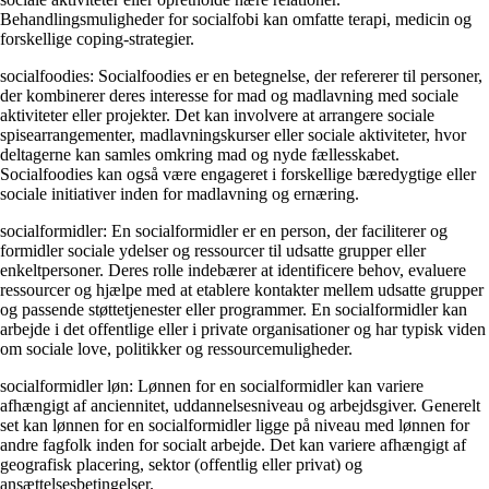
Behandlingsmuligheder for socialfobi kan omfatte terapi, medicin og
forskellige coping-strategier.
socialfoodies: Socialfoodies er en betegnelse, der refererer til personer,
der kombinerer deres interesse for mad og madlavning med sociale
aktiviteter eller projekter. Det kan involvere at arrangere sociale
spisearrangementer, madlavningskurser eller sociale aktiviteter, hvor
deltagerne kan samles omkring mad og nyde fællesskabet.
Socialfoodies kan også være engageret i forskellige bæredygtige eller
sociale initiativer inden for madlavning og ernæring.
socialformidler: En socialformidler er en person, der faciliterer og
formidler sociale ydelser og ressourcer til udsatte grupper eller
enkeltpersoner. Deres rolle indebærer at identificere behov, evaluere
ressourcer og hjælpe med at etablere kontakter mellem udsatte grupper
og passende støttetjenester eller programmer. En socialformidler kan
arbejde i det offentlige eller i private organisationer og har typisk viden
om sociale love, politikker og ressourcemuligheder.
socialformidler løn: Lønnen for en socialformidler kan variere
afhængigt af anciennitet, uddannelsesniveau og arbejdsgiver. Generelt
set kan lønnen for en socialformidler ligge på niveau med lønnen for
andre fagfolk inden for socialt arbejde. Det kan variere afhængigt af
geografisk placering, sektor (offentlig eller privat) og
ansættelsesbetingelser.