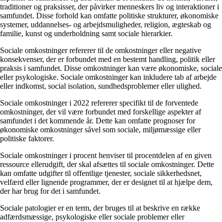
traditioner og praksisser, der påvirker menneskers liv og interaktioner i
samfundet. Disse forhold kan omfatte politiske strukturer, økonomiske
systemer, uddannelses- og arbejdsmuligheder, religion, ægteskab og
familie, kunst og underholdning samt sociale hierarkier.
Sociale omkostninger refererer til de omkostninger eller negative
konsekvenser, der er forbundet med en bestemt handling, politik eller
praksis i samfundet. Disse omkostninger kan være økonomiske, sociale
eller psykologiske. Sociale omkostninger kan inkludere tab af arbejde
eller indkomst, social isolation, sundhedsproblemer eller ulighed.
Sociale omkostninger i 2022 refererer specifikt til de forventede
omkostninger, der vil være forbundet med forskellige aspekter af
samfundet i det kommende år. Dette kan omfatte prognoser for
økonomiske omkostninger såvel som sociale, miljømæssige eller
politiske faktorer.
Sociale omkostninger i procent henviser til procentdelen af en given
ressource ellerudgift, der skal afsættes til sociale omkostninger. Dette
kan omfatte udgifter til offentlige tjenester, sociale sikkerhedsnet,
velfærd eller lignende programmer, der er designet til at hjælpe dem,
der har brug for det i samfundet.
Sociale patologier er en term, der bruges til at beskrive en række
adfærdsmæssige, psykologiske eller sociale problemer eller