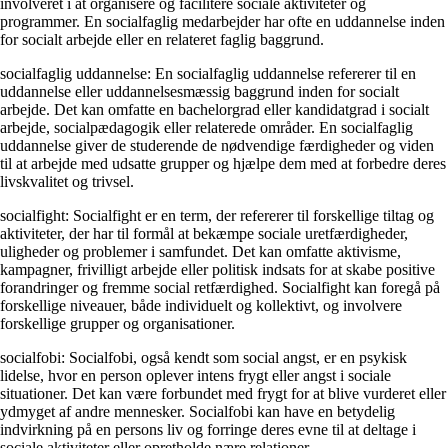
involveret i at organisere og facilitere sociale aktiviteter og
programmer. En socialfaglig medarbejder har ofte en uddannelse inden
for socialt arbejde eller en relateret faglig baggrund.
socialfaglig uddannelse: En socialfaglig uddannelse refererer til en
uddannelse eller uddannelsesmæssig baggrund inden for socialt
arbejde. Det kan omfatte en bachelorgrad eller kandidatgrad i socialt
arbejde, socialpædagogik eller relaterede områder. En socialfaglig
uddannelse giver de studerende de nødvendige færdigheder og viden
til at arbejde med udsatte grupper og hjælpe dem med at forbedre deres
livskvalitet og trivsel.
socialfight: Socialfight er en term, der refererer til forskellige tiltag og
aktiviteter, der har til formål at bekæmpe sociale uretfærdigheder,
uligheder og problemer i samfundet. Det kan omfatte aktivisme,
kampagner, frivilligt arbejde eller politisk indsats for at skabe positive
forandringer og fremme social retfærdighed. Socialfight kan foregå på
forskellige niveauer, både individuelt og kollektivt, og involvere
forskellige grupper og organisationer.
socialfobi: Socialfobi, også kendt som social angst, er en psykisk
lidelse, hvor en person oplever intens frygt eller angst i sociale
situationer. Det kan være forbundet med frygt for at blive vurderet eller
ydmyget af andre mennesker. Socialfobi kan have en betydelig
indvirkning på en persons liv og forringe deres evne til at deltage i
sociale aktiviteter eller opretholde nære relationer.