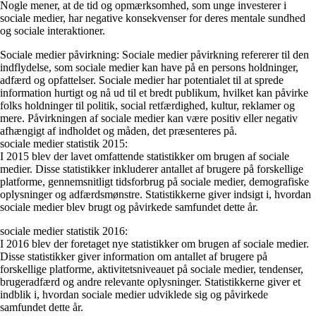
Nogle mener, at de tid og opmærksomhed, som unge investerer i
sociale medier, har negative konsekvenser for deres mentale sundhed
og sociale interaktioner.
Sociale medier påvirkning: Sociale medier påvirkning refererer til den
indflydelse, som sociale medier kan have på en persons holdninger,
adfærd og opfattelser. Sociale medier har potentialet til at sprede
information hurtigt og nå ud til et bredt publikum, hvilket kan påvirke
folks holdninger til politik, social retfærdighed, kultur, reklamer og
mere. Påvirkningen af sociale medier kan være positiv eller negativ
afhængigt af indholdet og måden, det præsenteres på.
sociale medier statistik 2015:
I 2015 blev der lavet omfattende statistikker om brugen af sociale
medier. Disse statistikker inkluderer antallet af brugere på forskellige
platforme, gennemsnitligt tidsforbrug på sociale medier, demografiske
oplysninger og adfærdsmønstre. Statistikkerne giver indsigt i, hvordan
sociale medier blev brugt og påvirkede samfundet dette år.
sociale medier statistik 2016:
I 2016 blev der foretaget nye statistikker om brugen af sociale medier.
Disse statistikker giver information om antallet af brugere på
forskellige platforme, aktivitetsniveauet på sociale medier, tendenser,
brugeradfærd og andre relevante oplysninger. Statistikkerne giver et
indblik i, hvordan sociale medier udviklede sig og påvirkede
samfundet dette år.