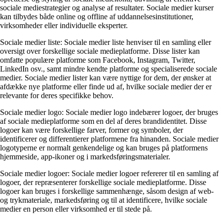
sociale mediestrategier og analyse af resultater. Sociale medier kurser
kan tilbydes både online og offline af uddannelsesinstitutioner,
virksomheder eller individuelle eksperter.
Sociale medier liste: Sociale medier liste henviser til en samling eller
oversigt over forskellige sociale medieplatforme. Disse lister kan
omfatte populære platforme som Facebook, Instagram, Twitter,
LinkedIn osv., samt mindre kendte platforme og specialiserede sociale
medier. Sociale medier lister kan være nyttige for dem, der ønsker at
afdække nye platforme eller finde ud af, hvilke sociale medier der er
relevante for deres specifikke behov.
Sociale medier logo: Sociale medier logo indebærer logoer, der bruges
af sociale medieplatforme som en del af deres brandidentitet. Disse
logoer kan være forskellige farver, former og symboler, der
identificerer og differentierer platformene fra hinanden. Sociale medier
logotyperne er normalt genkendelige og kan bruges på platformens
hjemmeside, app-ikoner og i markedsføringsmaterialer.
Sociale medier logoer: Sociale medier logoer refererer til en samling af
logoer, der repræsenterer forskellige sociale medieplatforme. Disse
logoer kan bruges i forskellige sammenhænge, såsom design af web-
og trykmateriale, markedsføring og til at identificere, hvilke sociale
medier en person eller virksomhed er til stede på.