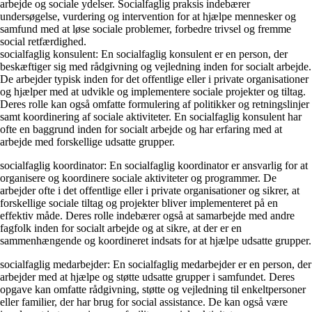
arbejde og sociale ydelser. Socialfaglig praksis indebærer
undersøgelse, vurdering og intervention for at hjælpe mennesker og
samfund med at løse sociale problemer, forbedre trivsel og fremme
social retfærdighed.
socialfaglig konsulent: En socialfaglig konsulent er en person, der
beskæftiger sig med rådgivning og vejledning inden for socialt arbejde.
De arbejder typisk inden for det offentlige eller i private organisationer
og hjælper med at udvikle og implementere sociale projekter og tiltag.
Deres rolle kan også omfatte formulering af politikker og retningslinjer
samt koordinering af sociale aktiviteter. En socialfaglig konsulent har
ofte en baggrund inden for socialt arbejde og har erfaring med at
arbejde med forskellige udsatte grupper.
socialfaglig koordinator: En socialfaglig koordinator er ansvarlig for at
organisere og koordinere sociale aktiviteter og programmer. De
arbejder ofte i det offentlige eller i private organisationer og sikrer, at
forskellige sociale tiltag og projekter bliver implementeret på en
effektiv måde. Deres rolle indebærer også at samarbejde med andre
fagfolk inden for socialt arbejde og at sikre, at der er en
sammenhængende og koordineret indsats for at hjælpe udsatte grupper.
socialfaglig medarbejder: En socialfaglig medarbejder er en person, der
arbejder med at hjælpe og støtte udsatte grupper i samfundet. Deres
opgave kan omfatte rådgivning, støtte og vejledning til enkeltpersoner
eller familier, der har brug for social assistance. De kan også være