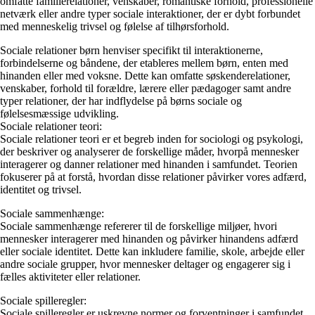
omfatte familierelationer, venskaber, romantiske forhold, professionelle
netværk eller andre typer sociale interaktioner, der er dybt forbundet
med menneskelig trivsel og følelse af tilhørsforhold.
Sociale relationer børn henviser specifikt til interaktionerne,
forbindelserne og båndene, der etableres mellem børn, enten med
hinanden eller med voksne. Dette kan omfatte søskenderelationer,
venskaber, forhold til forældre, lærere eller pædagoger samt andre
typer relationer, der har indflydelse på børns sociale og
følelsesmæssige udvikling.
Sociale relationer teori:
Sociale relationer teori er et begreb inden for sociologi og psykologi,
der beskriver og analyserer de forskellige måder, hvorpå mennesker
interagerer og danner relationer med hinanden i samfundet. Teorien
fokuserer på at forstå, hvordan disse relationer påvirker vores adfærd,
identitet og trivsel.
Sociale sammenhænge:
Sociale sammenhænge refererer til de forskellige miljøer, hvori
mennesker interagerer med hinanden og påvirker hinandens adfærd
eller sociale identitet. Dette kan inkludere familie, skole, arbejde eller
andre sociale grupper, hvor mennesker deltager og engagerer sig i
fælles aktiviteter eller relationer.
Sociale spilleregler:
Sociale spilleregler er uskrevne normer og forventninger i samfundet,