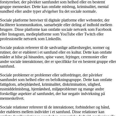
forstyrrelser, der påvirker samfundet som helhed eller en bestemt
gruppe mennesker. Dette kan omfatte misbrug, kriminalitet, mental
sundhed eller andre typer afvigelser fra det sociale normale.
Sociale platforme henviser til digitale platforme eller websteder, der
faciliterer kommunikation, samarbejde eller deling af indhold mellem
brugere. Disse platforme kan omfatte sociale netværk som Facebook
eller Instagram, medieplatforme som YouTube eller Twitch eller
professionelle netværk som LinkedIn.
Sociale praksis refererer til de sædvanlige adfærdsregler, normer og
rutiner, der er etableret i et samfund eller en kultur. Dette kan omfatte
måder at hilse på hinanden, spise vaner, fejringer, ceremonier eller
andre sociale interaktioner, der er specifikke for en bestemt gruppe eller
samfund.
Sociale problemer er problemer eller udfordringer, der påvirker
samfundet som helhed eller en befolkningsgruppe. Dette kan omfatte
fattigdom, arbejdsløshed, kriminalitet, diskrimination, ulighed,
rusmiddelmisbrug, hjemløshed, miljøproblemer og mange andre
forskellige aspekter af samfundet, der har negativ indvirkning på
menneskelivet.
Sociale relationer refererer til de interaktioner, forbindelser og bånd,
der etableres mellem individer i et samfund. Disse relationer kan