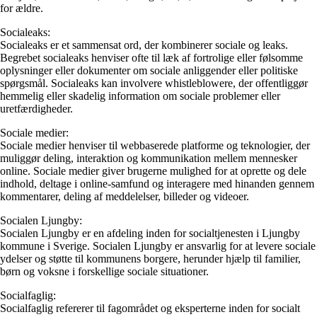
for ældre.
Socialeaks:
Socialeaks er et sammensat ord, der kombinerer sociale og leaks.
Begrebet socialeaks henviser ofte til læk af fortrolige eller følsomme
oplysninger eller dokumenter om sociale anliggender eller politiske
spørgsmål. Socialeaks kan involvere whistleblowere, der offentliggør
hemmelig eller skadelig information om sociale problemer eller
uretfærdigheder.
Sociale medier:
Sociale medier henviser til webbaserede platforme og teknologier, der
muliggør deling, interaktion og kommunikation mellem mennesker
online. Sociale medier giver brugerne mulighed for at oprette og dele
indhold, deltage i online-samfund og interagere med hinanden gennem
kommentarer, deling af meddelelser, billeder og videoer.
Socialen Ljungby:
Socialen Ljungby er en afdeling inden for socialtjenesten i Ljungby
kommune i Sverige. Socialen Ljungby er ansvarlig for at levere sociale
ydelser og støtte til kommunens borgere, herunder hjælp til familier,
børn og voksne i forskellige sociale situationer.
Socialfaglig:
Socialfaglig refererer til fagområdet og eksperterne inden for socialt