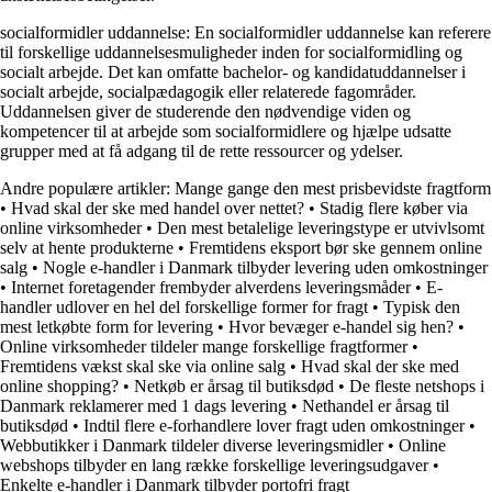
socialformidler uddannelse: En socialformidler uddannelse kan referere
til forskellige uddannelsesmuligheder inden for socialformidling og
socialt arbejde. Det kan omfatte bachelor- og kandidatuddannelser i
socialt arbejde, socialpædagogik eller relaterede fagområder.
Uddannelsen giver de studerende den nødvendige viden og
kompetencer til at arbejde som socialformidlere og hjælpe udsatte
grupper med at få adgang til de rette ressourcer og ydelser.
Andre populære artikler:
Mange gange den mest prisbevidste fragtform
•
Hvad skal der ske med handel over nettet?
•
Stadig flere køber via
online virksomheder
•
Den mest betalelige leveringstype er utvivlsomt
selv at hente produkterne
•
Fremtidens eksport bør ske gennem online
salg
•
Nogle e-handler i Danmark tilbyder levering uden omkostninger
•
Internet foretagender frembyder alverdens leveringsmåder
•
E-
handler udlover en hel del forskellige former for fragt
•
Typisk den
mest letkøbte form for levering
•
Hvor bevæger e-handel sig hen?
•
Online virksomheder tildeler mange forskellige fragtformer
•
Fremtidens vækst skal ske via online salg
•
Hvad skal der ske med
online shopping?
•
Netkøb er årsag til butiksdød
•
De fleste netshops i
Danmark reklamerer med 1 dags levering
•
Nethandel er årsag til
butiksdød
•
Indtil flere e-forhandlere lover fragt uden omkostninger
•
Webbutikker i Danmark tildeler diverse leveringsmidler
•
Online
webshops tilbyder en lang række forskellige leveringsudgaver
•
Enkelte e-handler i Danmark tilbyder portofri fragt