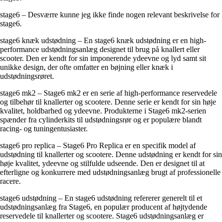
stage6 – Desværre kunne jeg ikke finde nogen relevant beskrivelse for
stage6.
stage6 knæk udstødning – En stage6 knæk udstødning er en high-
performance udstødningsanlæg designet til brug på knallert eller
scooter. Den er kendt for sin imponerende ydeevne og lyd samt sit
unikke design, der ofte omfatter en bøjning eller knæk i
udstødningsrøret.
stage6 mk2 – Stage6 mk2 er en serie af high-performance reservedele
og tilbehør til knallerter og scootere. Denne serie er kendt for sin høje
kvalitet, holdbarhed og ydeevne. Produkterne i Stage6 mk2-serien
spænder fra cylinderkits til udstødningsrør og er populære blandt
racing- og tuningentusiaster.
stage6 pro replica – Stage6 Pro Replica er en specifik model af
udstødning til knallerter og scootere. Denne udstødning er kendt for sin
høje kvalitet, ydeevne og stilfulde udseende. Den er designet til at
efterligne og konkurrere med udstødningsanlæg brugt af professionelle
racere.
stage6 udstødning – En stage6 udstødning refererer generelt til et
udstødningsanlæg fra Stage6, en populær producent af højtydende
reservedele til knallerter og scootere. Stage6 udstødningsanlæg er