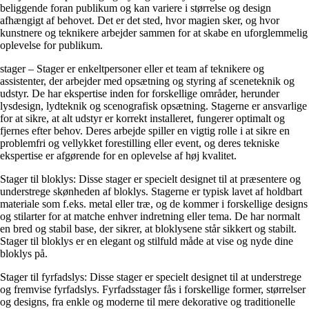
beliggende foran publikum og kan variere i størrelse og design
afhængigt af behovet. Det er det sted, hvor magien sker, og hvor
kunstnere og teknikere arbejder sammen for at skabe en uforglemmelig
oplevelse for publikum.
stager – Stager er enkeltpersoner eller et team af teknikere og
assistenter, der arbejder med opsætning og styring af sceneteknik og
udstyr. De har ekspertise inden for forskellige områder, herunder
lysdesign, lydteknik og scenografisk opsætning. Stagerne er ansvarlige
for at sikre, at alt udstyr er korrekt installeret, fungerer optimalt og
fjernes efter behov. Deres arbejde spiller en vigtig rolle i at sikre en
problemfri og vellykket forestilling eller event, og deres tekniske
ekspertise er afgørende for en oplevelse af høj kvalitet.
Stager til bloklys: Disse stager er specielt designet til at præsentere og
understrege skønheden af bloklys. Stagerne er typisk lavet af holdbart
materiale som f.eks. metal eller træ, og de kommer i forskellige designs
og stilarter for at matche enhver indretning eller tema. De har normalt
en bred og stabil base, der sikrer, at bloklysene står sikkert og stabilt.
Stager til bloklys er en elegant og stilfuld måde at vise og nyde dine
bloklys på.
Stager til fyrfadslys: Disse stager er specielt designet til at understrege
og fremvise fyrfadslys. Fyrfadsstager fås i forskellige former, størrelser
og designs, fra enkle og moderne til mere dekorative og traditionelle