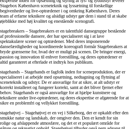
ekspertise inden for opsætning og styring af lys- og lydudstyr leverer
Stagebox København sceneteknik og lyssætning til forskellige
begivenheder og live-optrædener i og omkring København. Deres
team af erfarne teknikere og alsidigt udstyr gør dem i stand til at skabe
øjeblikke med høj kvalitet og enestående scenografi.
stagebreakers – Stagebreakers er en talentfuld dansegruppe bestående
af professionelle dansere, der har specialiseret sig i at lave
spektakulære scener og optrædener. Med deres imponerende
dansefærdigheder og koordinerede koreografi formår Stagebreakers at
bryde grænserne for, hvad der er muligt på scenen. De bringer energi,
passion og innovation til enhver forestilling, og deres optrædener er
altid garanteret at efterlade et indtryk hos publikum.
stagehands – Stagehands er fagfolk inden for sceneproduktion, der er
specialiseret i at arbejde med opsætning, nedtagning og flytning af
sceneteknik og udstyr. De er ansvarlige for at sikre, at alt udstyr er
korrekt installeret og fungerer korrekt, samt at det bliver fjernet efter
behov. Stagehands er også ansvarlige for at hjælpe kunstnere og
teknikere under live-optrædener, og deres ekspertise er afgørende for at
sikre en problemfri og vellykket forestilling.
stagehøjvej – Stagehøjvej er en vej i Silkeborg, der er opkaldt efter den
smukke natur og landskab, der omgiver den. Den er kendt for sin
rolige og afslappende atmosfære, og det er et populært område for
gåture og rekreativt ophold. Stagehøjvej tilbyder også nem adgang til