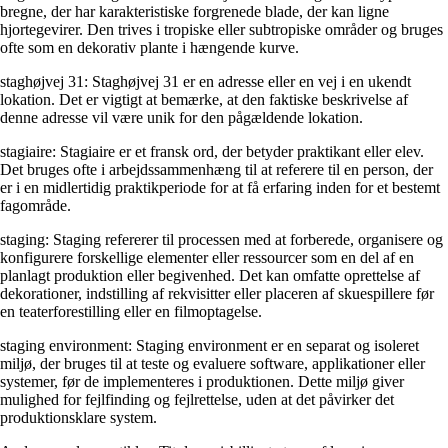
bregne, der har karakteristiske forgrenede blade, der kan ligne
hjortegevirer. Den trives i tropiske eller subtropiske områder og bruges
ofte som en dekorativ plante i hængende kurve.
staghøjvej 31: Staghøjvej 31 er en adresse eller en vej i en ukendt
lokation. Det er vigtigt at bemærke, at den faktiske beskrivelse af
denne adresse vil være unik for den pågældende lokation.
stagiaire: Stagiaire er et fransk ord, der betyder praktikant eller elev.
Det bruges ofte i arbejdssammenhæng til at referere til en person, der
er i en midlertidig praktikperiode for at få erfaring inden for et bestemt
fagområde.
staging: Staging refererer til processen med at forberede, organisere og
konfigurere forskellige elementer eller ressourcer som en del af en
planlagt produktion eller begivenhed. Det kan omfatte oprettelse af
dekorationer, indstilling af rekvisitter eller placeren af skuespillere før
en teaterforestilling eller en filmoptagelse.
staging environment: Staging environment er en separat og isoleret
miljø, der bruges til at teste og evaluere software, applikationer eller
systemer, før de implementeres i produktionen. Dette miljø giver
mulighed for fejlfinding og fejlrettelse, uden at det påvirker det
produktionsklare system.