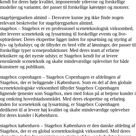
kendt for deres høje kvalitet, imponerende ydeevne og forskellige
modeller og varianter, der passer til forskellige køretøjer og motorer.
stagebjergparken almind – Desværre kunne jeg ikke finde nogen
relevant beskrivelse for stagebjergparken almind.
stagebox – Stagebox er en professionel sceneteknologisk virksomhed,
der leverer sceneteknik og lyssætning til forskellige events og live-
optrædener. Deres ekspertise ligger inden for opsætning og styring af
lys- og lydudstyr, og de tilbyder en bred vifte af løsninger, der passer til
forskellige typer sceneproduktioner. Med deres team af erfarne
teknikere og det nyeste udstyr, er Stagebox kendt for at levere
enestående sceneteknik og skabe mindeværdige oplevelser for både
kunstnere og publikum.
stagebox copenhagen – Stagebox Copenhagen er afdelingen af
Stagebox, der er beliggende i København. Som en del af den globale
sceneteknologiske virksomhed tilbyder Stagebox Copenhagen
lignende tjenester som Stagebox, men med fokus på at betjene kunder i
og omkring hovedstadsområdet. Med deres ekspertise og erfaring
inden for sceneteknik og lyssætning, er Stagebox Copenhagen
dedikeret til at levere høj kvalitet og skabe mindeværdige oplevelser
for deres kunder i København.
stagebox københavn – Stagebox København er den danske afdeling af
Stagebox, der er en global sceneteknologisk virksomhed. Med deres