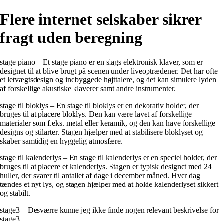
Flere internet selskaber sikrer
fragt uden beregning
stage piano – Et stage piano er en slags elektronisk klaver, som er
designet til at blive brugt på scenen under liveoptrædener. Det har ofte
et letvægtsdesign og indbyggede højttalere, og det kan simulere lyden
af forskellige akustiske klaverer samt andre instrumenter.
stage til bloklys – En stage til bloklys er en dekorativ holder, der
bruges til at placere bloklys. Den kan være lavet af forskellige
materialer som f.eks. metal eller keramik, og den kan have forskellige
designs og stilarter. Stagen hjælper med at stabilisere bloklyset og
skaber samtidig en hyggelig atmosfære.
stage til kalenderlys – En stage til kalenderlys er en speciel holder, der
bruges til at placere et kalenderlys. Stagen er typisk designet med 24
huller, der svarer til antallet af dage i december måned. Hver dag
tændes et nyt lys, og stagen hjælper med at holde kalenderlyset sikkert
og stabilt.
stage3 – Desværre kunne jeg ikke finde nogen relevant beskrivelse for
stage3.