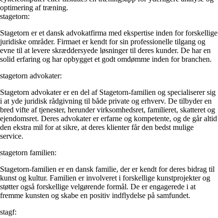
optimering af træning.
stagetorn:
Stagetorn er et dansk advokatfirma med ekspertise inden for forskellige
juridiske områder. Firmaet er kendt for sin professionelle tilgang og
evne til at levere skræddersyede løsninger til deres kunder. De har en
solid erfaring og har opbygget et godt omdømme inden for branchen.
stagetorn advokater:
Stagetorn advokater er en del af Stagetorn-familien og specialiserer sig
i at yde juridisk rådgivning til både private og erhverv. De tilbyder en
bred vifte af tjenester, herunder virksomhedsret, familieret, skatteret og
ejendomsret. Deres advokater er erfarne og kompetente, og de går altid
den ekstra mil for at sikre, at deres klienter får den bedst mulige
service.
stagetorn familien:
Stagetorn-familien er en dansk familie, der er kendt for deres bidrag til
kunst og kultur. Familien er involveret i forskellige kunstprojekter og
støtter også forskellige velgørende formål. De er engagerede i at
fremme kunsten og skabe en positiv indflydelse på samfundet.
stagf: