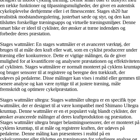
en række funktioner og tilpasningsmuligheder, der giver en autentisk
cykeloplevelse derhjemme eller i et fitnesscenter. Stages sb20 har
realistisk modstandsregulering, justerbart sæde og styr, og den kan
tilsluttes forskellige træningsapps og virtuelle træningsmiljøer. Denne
smart bike er ideel til cyklister, der ønsker at træne indendørs og
forbedre deres præstation.
Stages wattmåler: En stages wattmåler er et avanceret værktøj, der
bruges til at måle den kraft eller watt, som en cyklist producerer under
træning eller konkurrence. Dette er vigtige målinger, da de giver
mulighed for at kvantificere og analysere præstationen og effektiviteten
af cyklisten. Stages wattmålere er normalt monteret på cyklens krumtap
og bruger sensorer til at registrere og beregne den trækkraft, der
udøves på pedalerne. Disse målinger kan vises i realtid eller gemmes til
senere analyse og kan være nyttige til at justere træning, måle
fremskridt og optimere cykelpræstation.
Stages wattmåler ultegra: Stages wattmåler ultegra er en specifik type
wattmåler, der er designet til at være kompatibel med Shimano Ultegra
krumtap. Denne wattmåler er en et populært valg blandt cyklister, der
ønsker avancerede målinger af deres kraftproduktion og præstation.
Stages wattmåler ultegra bruger belastningssensorer, der er monteret på
cyklens krumtap, til at måle og registrere kraften, der udøves på
pedalerne. Denne måling kan præsenteres i realtid på en
cykelcomputer eller tilsluttes en træningsapp for yderligere analyse og