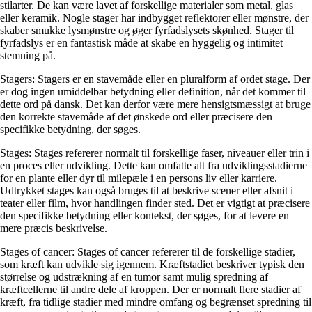
stilarter. De kan være lavet af forskellige materialer som metal, glas
eller keramik. Nogle stager har indbygget reflektorer eller mønstre, der
skaber smukke lysmønstre og øger fyrfadslysets skønhed. Stager til
fyrfadslys er en fantastisk måde at skabe en hyggelig og intimitet
stemning på.
Stagers: Stagers er en stavemåde eller en pluralform af ordet stage. Der
er dog ingen umiddelbar betydning eller definition, når det kommer til
dette ord på dansk. Det kan derfor være mere hensigtsmæssigt at bruge
den korrekte stavemåde af det ønskede ord eller præcisere den
specifikke betydning, der søges.
Stages: Stages refererer normalt til forskellige faser, niveauer eller trin i
en proces eller udvikling. Dette kan omfatte alt fra udviklingsstadierne
for en plante eller dyr til milepæle i en persons liv eller karriere.
Udtrykket stages kan også bruges til at beskrive scener eller afsnit i
teater eller film, hvor handlingen finder sted. Det er vigtigt at præcisere
den specifikke betydning eller kontekst, der søges, for at levere en
mere præcis beskrivelse.
Stages of cancer: Stages of cancer refererer til de forskellige stadier,
som kræft kan udvikle sig igennem. Kræftstadiet beskriver typisk den
størrelse og udstrækning af en tumor samt mulig spredning af
kræftcellerne til andre dele af kroppen. Der er normalt flere stadier af
kræft, fra tidlige stadier med mindre omfang og begrænset spredning til