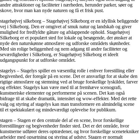
andre attraktioner og faciliteter i nærheden, herunder parker, søer og
skove, hvor man kan nyde naturen og få et frisk pust.
stagehøjvej silkeborg – Stagehøjvej Silkeborg er en idyllisk beliggende
vej i Silkeborg. Den er omgivet af smuk natur og landskab og giver
mulighed for fredfyldte gåture og afslappende ophold. Stagehøjvej
Silkeborg er et populært sted for lokale og besøgende, der ønsker at
nyde den naturskønne atmosfære og udforske områdets skønheder.
Med sin rolige beliggenhed og nem adgang til andre faciliteter og
seværdigheder i Silkeborg, er Stagehøjvej Silkeborg et ideelt
udgangspunkt for at udforske området.
stagelys – Stagelys spiller en væsentlig rolle i enhver forestilling eller
begivenhed, der foregår på en scene. Det er ansvarligt for at skabe den
rigtige atmosfære og stemning ved at bruge forskellige lyskilder, farver
og effekter. Stagelys kan være med til at fremhæve scenografi,
kunstneriske elementer og performerne på scenen. Det kan også
bidrage til at skabe dramatik, intensitet og wow-effekter. Med det rette
valg og styring af stagelys kan man transformere en almindelig scene
til et spektakulært og mindeværdigt oplevelse for publikum.
stagen – Stagen er den centrale del af en scene, hvor forskellige
forestillinger og begivenheder finder sted. Det er det område, hvor
kunstnerne udfører deres optrædener, og hvor forskellige scenetekniker
arbejder med opsætning og styring af udstyr. Stagen er normalt