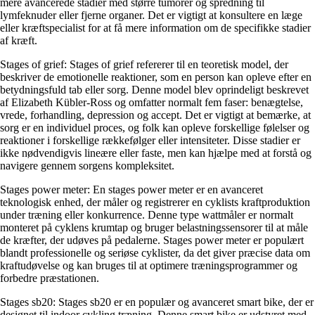
mere avancerede stadier med større tumorer og spredning til
lymfeknuder eller fjerne organer. Det er vigtigt at konsultere en læge
eller kræftspecialist for at få mere information om de specifikke stadier
af kræft.
Stages of grief: Stages of grief refererer til en teoretisk model, der
beskriver de emotionelle reaktioner, som en person kan opleve efter en
betydningsfuld tab eller sorg. Denne model blev oprindeligt beskrevet
af Elizabeth Kübler-Ross og omfatter normalt fem faser: benægtelse,
vrede, forhandling, depression og accept. Det er vigtigt at bemærke, at
sorg er en individuel proces, og folk kan opleve forskellige følelser og
reaktioner i forskellige rækkefølger eller intensiteter. Disse stadier er
ikke nødvendigvis lineære eller faste, men kan hjælpe med at forstå og
navigere gennem sorgens kompleksitet.
Stages power meter: En stages power meter er en avanceret
teknologisk enhed, der måler og registrerer en cyklists kraftproduktion
under træning eller konkurrence. Denne type wattmåler er normalt
monteret på cyklens krumtap og bruger belastningssensorer til at måle
de kræfter, der udøves på pedalerne. Stages power meter er populært
blandt professionelle og seriøse cyklister, da det giver præcise data om
kraftudøvelse og kan bruges til at optimere træningsprogrammer og
forbedre præstationen.
Stages sb20: Stages sb20 er en populær og avanceret smart bike, der er
designet til indoor cykling træning. Denne smart bike er udstyret med