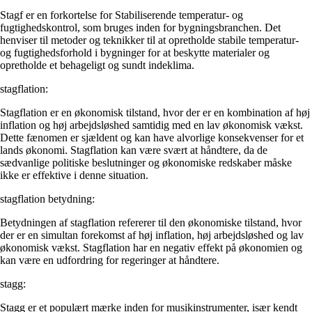
Stagf er en forkortelse for Stabiliserende temperatur- og
fugtighedskontrol, som bruges inden for bygningsbranchen. Det
henviser til metoder og teknikker til at opretholde stabile temperatur-
og fugtighedsforhold i bygninger for at beskytte materialer og
opretholde et behageligt og sundt indeklima.
stagflation:
Stagflation er en økonomisk tilstand, hvor der er en kombination af høj
inflation og høj arbejdsløshed samtidig med en lav økonomisk vækst.
Dette fænomen er sjældent og kan have alvorlige konsekvenser for et
lands økonomi. Stagflation kan være svært at håndtere, da de
sædvanlige politiske beslutninger og økonomiske redskaber måske
ikke er effektive i denne situation.
stagflation betydning:
Betydningen af stagflation refererer til den økonomiske tilstand, hvor
der er en simultan forekomst af høj inflation, høj arbejdsløshed og lav
økonomisk vækst. Stagflation har en negativ effekt på økonomien og
kan være en udfordring for regeringer at håndtere.
stagg:
Stagg er et populært mærke inden for musikinstrumenter, især kendt