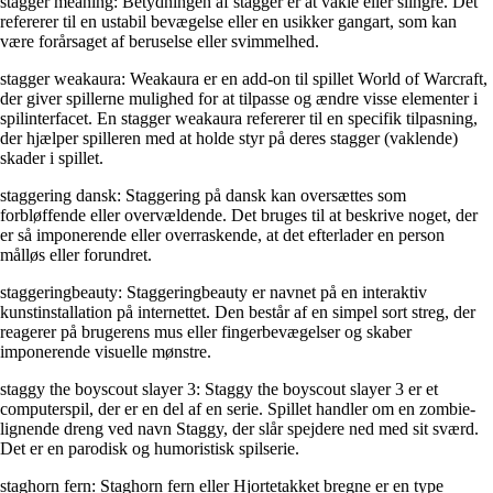
stagger meaning: Betydningen af stagger er at vakle eller slingre. Det
refererer til en ustabil bevægelse eller en usikker gangart, som kan
være forårsaget af beruselse eller svimmelhed.
stagger weakaura: Weakaura er en add-on til spillet World of Warcraft,
der giver spillerne mulighed for at tilpasse og ændre visse elementer i
spilinterfacet. En stagger weakaura refererer til en specifik tilpasning,
der hjælper spilleren med at holde styr på deres stagger (vaklende)
skader i spillet.
staggering dansk: Staggering på dansk kan oversættes som
forbløffende eller overvældende. Det bruges til at beskrive noget, der
er så imponerende eller overraskende, at det efterlader en person
målløs eller forundret.
staggeringbeauty: Staggeringbeauty er navnet på en interaktiv
kunstinstallation på internettet. Den består af en simpel sort streg, der
reagerer på brugerens mus eller fingerbevægelser og skaber
imponerende visuelle mønstre.
staggy the boyscout slayer 3: Staggy the boyscout slayer 3 er et
computerspil, der er en del af en serie. Spillet handler om en zombie-
lignende dreng ved navn Staggy, der slår spejdere ned med sit sværd.
Det er en parodisk og humoristisk spilserie.
staghorn fern: Staghorn fern eller Hjortetakket bregne er en type