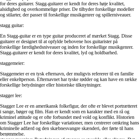
for deres guitarer. Stagg-guitarer er kendt for deres høje kvalitet,
alsidighed og overkommelige priser. De tilbyder forskellige modeller
og stilarter, der passer til forskellige musikgenrer og spillerniveauer.
stagg guitar:
En Stagg-guitar er en type guitar produceret af mærket Stagg. Disse
guitarer er designet til at opfylde behovene hos guitarister på
forskellige færdighedsniveauer og inden for forskellige musikgenrer.
Stagg-guitarer er kendt for deres kvalitet, lyd og holdbarhed.
staggemeier:
Staggemeier er en tysk efternavn, der muligvis refererer til en familie
eller enkeltperson. Efternavnet har tyske rødder og kan have en række
forskellige betydninger eller historiske tilknytninger.
stagger lee:
Stagger Lee er en amerikansk folkefigur, der ofte er blevet portrætteret
i sange, bøger og film. Han er kendt som en karakter med en rå og
kriminel attitude og er ofte forbundet med vold og konflikt. Historien
om Stagger Lee har forskellige variationer, men centrerer omkring hans
kriminelle adfærd og den skæbnesvangre skænderi, der førte til hans
berømmelse.