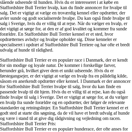
slående udseende til hunden. Hvis du er interesseret i at købe en
Staffordshire Bull Terrier hvalp, kan du finde annoncer for hvalpe til
salg. Det er vigtigt at vælge en troværdig kennel eller opdrætter, der
avler sunde og godt socialiserede hvalpe. Du kan også finde hvalpe til
salg i Sverige, hvis du er villig til at rejse. Når du vælger en hvalp, er
det vigtigt at sørge for, at den er af god kvalitet og kommer fra sunde
forældre. En Staffordshire Bull Terrier kennel er et sted, hvor
opdrætternes avlsdyr og hvalpe opholder sig. Disse kenneler er
specialiseret i opdræt af Staffordshire Bull Terriere og har ofte et bredt
udvalg af hunde til rådighed.
Staffordshire Bull Terrier er en populær race i Danmark, der er kendt
for sin modige og loyale natur. De kommer i forskellige farver,
herunder grå, hvilket giver dem et unikt udseende. Hvis du er
førstegangsejer, er det vigtigt at vælge en hvalp fra en pålidelig kilde,
såsom en anerkendt opdrætter eller kennel. I Danmark er der annoncer
for Staffordshire Bull Terrier hvalpe til salg, hvor du kan finde en
passende hvalp til dit hjem. Hvis du er villig til at rejse, kan du også
finde hvalpe til salg i Sverige. Det er vigtigt at sørge for, at du vælger
en hvalp fra sunde forældre og en opdrætter, der følger de relevante
standarder og retningslinjer. En Staffordshire Bull Terrier kennel er et
godt sted at starte din søgning, da de vil have et bredt udvalg af hunde
og være i stand til at give dig rådgivning og vejledning om racen.
Staffordshire Bull Terrier Pris:
Staffordshire Bull Terrier er en populær hunderace, der ofte anses for