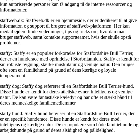
kun autoriserede personer kan få adgang til de interne ressourcer og
informationer.
staffweb.dk: Staffweb.dk er en hjemmeside, der er dedikeret til at give
information og support til brugere af staffweb-platformen. Her kan
medarbejdere finde vejledninger, tips og tricks om, hvordan man
bruger staffweb, samt kontakte supportteamet, hvis der skulle opstå
problemer.
staffy: Staffy er en populær forkortelse for Staffordshire Bull Terrier,
der er en hunderace med oprindelse i Storbritannien. Staffy er kendt for
sin robuste bygning, stærke muskulatur og venlige natur. Den bruges
ofte som en familiehund på grund af dens kærlige og loyale
temperament.
staffy dog: Staffy dog refererer til en Staffordshire Bull Terrier-hund.
Disse hunde er kendt for deres atletiske evner, intelligens og venlige
natur. De kan være fantastiske kæledyr og har ofte et stærkt bånd til
deres menneskelige familiemedlemmer.
staffy hund: Staffy hund henviser til en Staffordshire Bull Terrier, der
er en specifik hunderace. Disse hunde er kendt for deres mod,
intelligens og kærlige natur. De er populære som både familiehunde og
arbejdshunde på grund af deres alsidighed og pålidelighed.