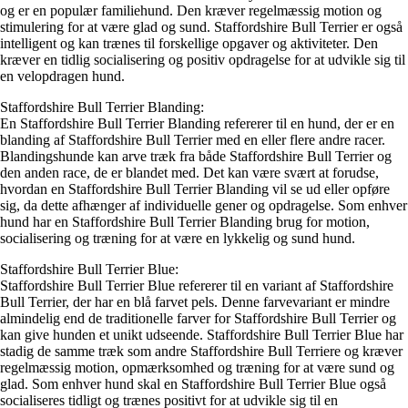
og er en populær familiehund. Den kræver regelmæssig motion og
stimulering for at være glad og sund. Staffordshire Bull Terrier er også
intelligent og kan trænes til forskellige opgaver og aktiviteter. Den
kræver en tidlig socialisering og positiv opdragelse for at udvikle sig til
en velopdragen hund.
Staffordshire Bull Terrier Blanding:
En Staffordshire Bull Terrier Blanding refererer til en hund, der er en
blanding af Staffordshire Bull Terrier med en eller flere andre racer.
Blandingshunde kan arve træk fra både Staffordshire Bull Terrier og
den anden race, de er blandet med. Det kan være svært at forudse,
hvordan en Staffordshire Bull Terrier Blanding vil se ud eller opføre
sig, da dette afhænger af individuelle gener og opdragelse. Som enhver
hund har en Staffordshire Bull Terrier Blanding brug for motion,
socialisering og træning for at være en lykkelig og sund hund.
Staffordshire Bull Terrier Blue:
Staffordshire Bull Terrier Blue refererer til en variant af Staffordshire
Bull Terrier, der har en blå farvet pels. Denne farvevariant er mindre
almindelig end de traditionelle farver for Staffordshire Bull Terrier og
kan give hunden et unikt udseende. Staffordshire Bull Terrier Blue har
stadig de samme træk som andre Staffordshire Bull Terriere og kræver
regelmæssig motion, opmærksomhed og træning for at være sund og
glad. Som enhver hund skal en Staffordshire Bull Terrier Blue også
socialiseres tidligt og trænes positivt for at udvikle sig til en