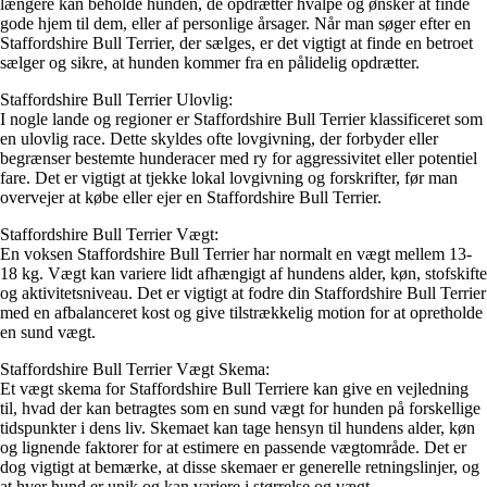
længere kan beholde hunden, de opdrætter hvalpe og ønsker at finde
gode hjem til dem, eller af personlige årsager. Når man søger efter en
Staffordshire Bull Terrier, der sælges, er det vigtigt at finde en betroet
sælger og sikre, at hunden kommer fra en pålidelig opdrætter.
Staffordshire Bull Terrier Ulovlig:
I nogle lande og regioner er Staffordshire Bull Terrier klassificeret som
en ulovlig race. Dette skyldes ofte lovgivning, der forbyder eller
begrænser bestemte hunderacer med ry for aggressivitet eller potentiel
fare. Det er vigtigt at tjekke lokal lovgivning og forskrifter, før man
overvejer at købe eller ejer en Staffordshire Bull Terrier.
Staffordshire Bull Terrier Vægt:
En voksen Staffordshire Bull Terrier har normalt en vægt mellem 13-
18 kg. Vægt kan variere lidt afhængigt af hundens alder, køn, stofskifte
og aktivitetsniveau. Det er vigtigt at fodre din Staffordshire Bull Terrier
med en afbalanceret kost og give tilstrækkelig motion for at opretholde
en sund vægt.
Staffordshire Bull Terrier Vægt Skema:
Et vægt skema for Staffordshire Bull Terriere kan give en vejledning
til, hvad der kan betragtes som en sund vægt for hunden på forskellige
tidspunkter i dens liv. Skemaet kan tage hensyn til hundens alder, køn
og lignende faktorer for at estimere en passende vægtområde. Det er
dog vigtigt at bemærke, at disse skemaer er generelle retningslinjer, og
at hver hund er unik og kan variere i størrelse og vægt.