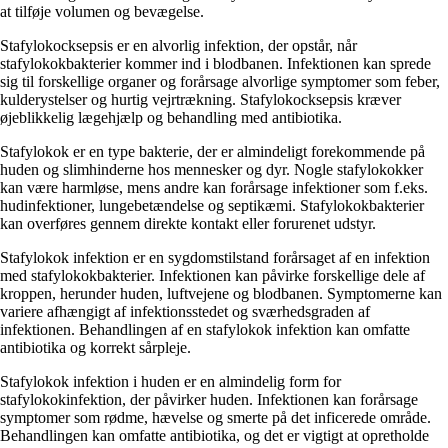
at tilføje volumen og bevægelse.
Stafylokocksepsis er en alvorlig infektion, der opstår, når
stafylokokbakterier kommer ind i blodbanen. Infektionen kan sprede
sig til forskellige organer og forårsage alvorlige symptomer som feber,
kulderystelser og hurtig vejrtrækning. Stafylokocksepsis kræver
øjeblikkelig lægehjælp og behandling med antibiotika.
Stafylokok er en type bakterie, der er almindeligt forekommende på
huden og slimhinderne hos mennesker og dyr. Nogle stafylokokker
kan være harmløse, mens andre kan forårsage infektioner som f.eks.
hudinfektioner, lungebetændelse og septikæmi. Stafylokokbakterier
kan overføres gennem direkte kontakt eller forurenet udstyr.
Stafylokok infektion er en sygdomstilstand forårsaget af en infektion
med stafylokokbakterier. Infektionen kan påvirke forskellige dele af
kroppen, herunder huden, luftvejene og blodbanen. Symptomerne kan
variere afhængigt af infektionsstedet og sværhedsgraden af
infektionen. Behandlingen af en stafylokok infektion kan omfatte
antibiotika og korrekt sårpleje.
Stafylokok infektion i huden er en almindelig form for
stafylokokinfektion, der påvirker huden. Infektionen kan forårsage
symptomer som rødme, hævelse og smerte på det inficerede område.
Behandlingen kan omfatte antibiotika, og det er vigtigt at opretholde