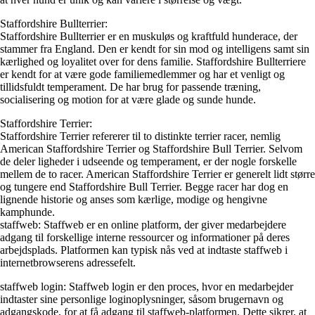
Staffordshire Bullterrier:
Staffordshire Bullterrier er en muskuløs og kraftfuld hunderace, der
stammer fra England. Den er kendt for sin mod og intelligens samt sin
kærlighed og loyalitet over for dens familie. Staffordshire Bullterriere
er kendt for at være gode familiemedlemmer og har et venligt og
tillidsfuldt temperament. De har brug for passende træning,
socialisering og motion for at være glade og sunde hunde.
Staffordshire Terrier:
Staffordshire Terrier refererer til to distinkte terrier racer, nemlig
American Staffordshire Terrier og Staffordshire Bull Terrier. Selvom
de deler ligheder i udseende og temperament, er der nogle forskelle
mellem de to racer. American Staffordshire Terrier er generelt lidt større
og tungere end Staffordshire Bull Terrier. Begge racer har dog en
lignende historie og anses som kærlige, modige og hengivne
kamphunde.
staffweb: Staffweb er en online platform, der giver medarbejdere
adgang til forskellige interne ressourcer og informationer på deres
arbejdsplads. Platformen kan typisk nås ved at indtaste staffweb i
internetbrowserens adressefelt.
staffweb login: Staffweb login er den proces, hvor en medarbejder
indtaster sine personlige loginoplysninger, såsom brugernavn og
adgangskode, for at få adgang til staffweb-platformen. Dette sikrer, at