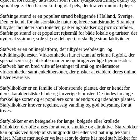
sporarbejde. Den har en kort og glat pels, der kræver minimal pleje.
Stafsinge strand er en populær strand beliggende i Halland, Sverige.
Den er kendt for sin storslåede natur og brede sandstrande. Stranden
tilbyder faciliteter som toiletter, parkeringspladser og picnicområder.
Stafsinge strand er et populært rejsemål for både lokale og turister, der
nyder at svømme, sole sig og deltage i forskellige strandaktiviteter.
Stafweb er en onlineplatform, der tilbyder webdesign- og
udviklingstjenester. Virksomheden har et team af erfarne fagfolk, der
specialiserer sig i at skabe moderne og brugervenlige hjemmesider.
Stafweb har en bred vifte af løsninger til små og mellemstore
virksomheder samt enkeltpersoner, der ønsker at etablere deres online
tilstedeværelse.
Stafylikokker er en familie af blomstrende planter, der er kendt for
deres karakteristiske blade og farverige blomster. De findes i mange
forskellige sorter og er populære som indendørs og udendørs planter.
Stafylikokker kræver regelmæssig vanding og god belysning for at
trives.
Stafylokker er en betegnelse for lange, bølgede eller krøllede
hårlokker, der ofte anses for at være smukke og attraktive. Stafylokker
kan opnås ved hjælp af stylingprodukter eller ved naturlig tekstur i
håret. Mange mennesker vælger at style deres hår med stafylokker for