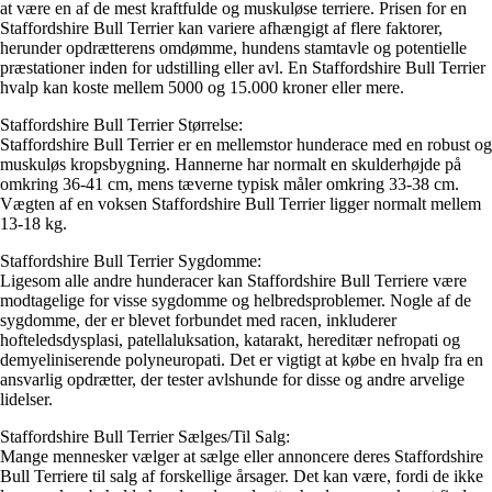
at være en af de mest kraftfulde og muskuløse terriere. Prisen for en
Staffordshire Bull Terrier kan variere afhængigt af flere faktorer,
herunder opdrætterens omdømme, hundens stamtavle og potentielle
præstationer inden for udstilling eller avl. En Staffordshire Bull Terrier
hvalp kan koste mellem 5000 og 15.000 kroner eller mere.
Staffordshire Bull Terrier Størrelse:
Staffordshire Bull Terrier er en mellemstor hunderace med en robust og
muskuløs kropsbygning. Hannerne har normalt en skulderhøjde på
omkring 36-41 cm, mens tæverne typisk måler omkring 33-38 cm.
Vægten af en voksen Staffordshire Bull Terrier ligger normalt mellem
13-18 kg.
Staffordshire Bull Terrier Sygdomme:
Ligesom alle andre hunderacer kan Staffordshire Bull Terriere være
modtagelige for visse sygdomme og helbredsproblemer. Nogle af de
sygdomme, der er blevet forbundet med racen, inkluderer
hofteledsdysplasi, patellaluksation, katarakt, hereditær nefropati og
demyeliniserende polyneuropati. Det er vigtigt at købe en hvalp fra en
ansvarlig opdrætter, der tester avlshunde for disse og andre arvelige
lidelser.
Staffordshire Bull Terrier Sælges/Til Salg:
Mange mennesker vælger at sælge eller annoncere deres Staffordshire
Bull Terriere til salg af forskellige årsager. Det kan være, fordi de ikke