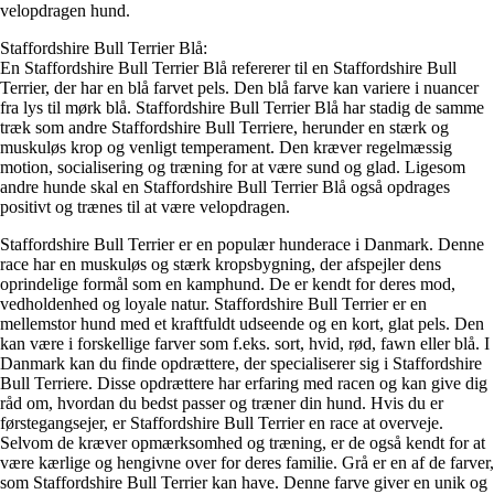
velopdragen hund.
Staffordshire Bull Terrier Blå:
En Staffordshire Bull Terrier Blå refererer til en Staffordshire Bull
Terrier, der har en blå farvet pels. Den blå farve kan variere i nuancer
fra lys til mørk blå. Staffordshire Bull Terrier Blå har stadig de samme
træk som andre Staffordshire Bull Terriere, herunder en stærk og
muskuløs krop og venligt temperament. Den kræver regelmæssig
motion, socialisering og træning for at være sund og glad. Ligesom
andre hunde skal en Staffordshire Bull Terrier Blå også opdrages
positivt og trænes til at være velopdragen.
Staffordshire Bull Terrier er en populær hunderace i Danmark. Denne
race har en muskuløs og stærk kropsbygning, der afspejler dens
oprindelige formål som en kamphund. De er kendt for deres mod,
vedholdenhed og loyale natur. Staffordshire Bull Terrier er en
mellemstor hund med et kraftfuldt udseende og en kort, glat pels. Den
kan være i forskellige farver som f.eks. sort, hvid, rød, fawn eller blå. I
Danmark kan du finde opdrættere, der specialiserer sig i Staffordshire
Bull Terriere. Disse opdrættere har erfaring med racen og kan give dig
råd om, hvordan du bedst passer og træner din hund. Hvis du er
førstegangsejer, er Staffordshire Bull Terrier en race at overveje.
Selvom de kræver opmærksomhed og træning, er de også kendt for at
være kærlige og hengivne over for deres familie. Grå er en af ​​de farver,
som Staffordshire Bull Terrier kan have. Denne farve giver en unik og