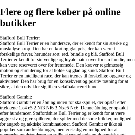
Flere og flere køber på online
butikker
Stafford Bull Terrier:
Stafford Bull Terrier er en hunderace, der er kendt for sin stærke og
muskuløse krop. Den har en kort og glat pels, der kan være i
forskellige farver, herunder sort, rød, brindle og blå. Stafford Bull
Terrier er kendt for sin venlige og loyale natur over for sin familie, men
kan være reserveret over for fremmede. Den kræver regelmæssig
motion og stimulering for at holde sig glad og sund. Stafford Bull
Terrier er en intelligent race, der kan trænes til forskellige opgaver og
aktiviteter. Den har brug for en konsekvent og positiv træning for at
sikre, at den udvikler sig til en velafbalanceret hund.
Stafford Gambit:
Stafford Gambit er en åbning inden for skakspillet, der opstår efter
trækkene 1.e4 e5 2.Nf3 Nf6 3.Nxe5 Nc6. Denne åbning er opkaldt
efter hunderacen Staffordshire Bull Terrier og er kendt for at være
aggressiv og give spilleren, der spiller med de sorte brikker, mulighed
for angreb og taktiske kombinationer. Stafford Gambit er ikke så
populær som andre åbninger, men er stadig en mulighed for at
overraske modstanderen og spille et spændende og dynamisk parti.