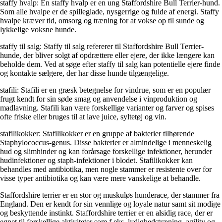
staffy hvalp: En staffy hvalp er en ung Staffordshire Bull Terrier-hund.
Som alle hvalpe er de spilleglade, nysgerrige og fulde af energi. Staffy
hvalpe kræver tid, omsorg og træning for at vokse op til sunde og
lykkelige voksne hunde.
staffy til salg: Staffy til salg refererer til Staffordshire Bull Terrier-
hunde, der bliver solgt af opdrættere eller ejere, der ikke længere kan
beholde dem. Ved at søge efter staffy til salg kan potentielle ejere finde
og kontakte sælgere, der har disse hunde tilgængelige.
stafili: Stafili er en græsk betegnelse for vindrue, som er en populær
frugt kendt for sin søde smag og anvendelse i vinproduktion og
madlavning. Stafili kan være forskellige varianter og farver og spises
ofte friske eller bruges til at lave juice, syltetøj og vin.
stafilikokker: Stafilikokker er en gruppe af bakterier tilhørende
Staphylococcus-genus. Disse bakterier er almindelige i menneskelig
hud og slimhinder og kan forårsage forskellige infektioner, herunder
hudinfektioner og staph-infektioner i blodet. Stafilikokker kan
behandles med antibiotika, men nogle stammer er resistente over for
visse typer antibiotika og kan være mere vanskelige at behandle.
Staffordshire terrier er en stor og muskuløs hunderace, der stammer fra
England. Den er kendt for sin vennlige og loyale natur samt sit modige
og beskyttende instinkt. Staffordshire terrier er en alsidig race, der er
egnet til forskellige aktiviteter som f.eks. lydighedstræning, agility og