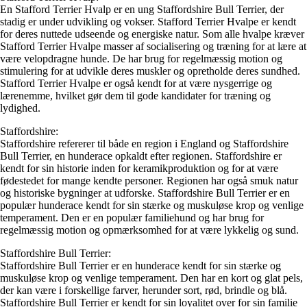
En Stafford Terrier Hvalp er en ung Staffordshire Bull Terrier, der
stadig er under udvikling og vokser. Stafford Terrier Hvalpe er kendt
for deres nuttede udseende og energiske natur. Som alle hvalpe kræver
Stafford Terrier Hvalpe masser af socialisering og træning for at lære at
være velopdragne hunde. De har brug for regelmæssig motion og
stimulering for at udvikle deres muskler og opretholde deres sundhed.
Stafford Terrier Hvalpe er også kendt for at være nysgerrige og
lærenemme, hvilket gør dem til gode kandidater for træning og
lydighed.
Staffordshire:
Staffordshire refererer til både en region i England og Staffordshire
Bull Terrier, en hunderace opkaldt efter regionen. Staffordshire er
kendt for sin historie inden for keramikproduktion og for at være
fødestedet for mange kendte personer. Regionen har også smuk natur
og historiske bygninger at udforske. Staffordshire Bull Terrier er en
populær hunderace kendt for sin stærke og muskuløse krop og venlige
temperament. Den er en populær familiehund og har brug for
regelmæssig motion og opmærksomhed for at være lykkelig og sund.
Staffordshire Bull Terrier:
Staffordshire Bull Terrier er en hunderace kendt for sin stærke og
muskuløse krop og venlige temperament. Den har en kort og glat pels,
der kan være i forskellige farver, herunder sort, rød, brindle og blå.
Staffordshire Bull Terrier er kendt for sin loyalitet over for sin familie