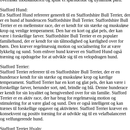
Stafford Hund:
En Stafford Hund refererer generelt til en Staffordshire Bull Terrier, der
er en hund af hunderacen Staffordshire Bull Terrier. Staffordshire Bull
Terrier er en mellemstor race, der er kendt for sin stærke og muskuløse
krop og venlige temperament. Den har en kort og glat pels, der kan
være i forskellige farver. Staffordshire Bull Terrier er en populær
familiehund, der er kendt for sin tålmodighed og kærlighed over for
børn. Den kræver regelmæssig motion og socialisering for at være
lykkelig og sund. Som enhver hund kræver en Stafford Hund også
træning og opdragelse for at udvikle sig til en velopdragen hund.
Stafford Terrier:
Stafford Terrier refererer til en Staffordshire Bull Terrier, der er en
hunderace kendt for sin stærke og muskuløse krop og kærlige
temperament. Stafford Terrier har en kort og glat pels, der kan være i
forskellige farver, herunder sort, rød, brindle og blå. Denne hunderace
er kendt for sin loyalitet og hengivenhed over for sin familie. Stafford
Terrier er en aktiv race, der har brug for regelmæssig motion og
stimulering for at være glad og sund. Den er også intelligent og kan
trænes til forskellige opgaver og aktiviteter. Stafford Terrier kræver en
konsekvent og positiv træning for at udvikle sig til en velafbalanceret
og velfungerende hund.
Stafford Terrier Hvalp: