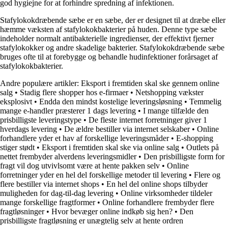
god hygiejne for at forhindre spredning af infektionen.
Stafylokokdræbende sæbe er en sæbe, der er designet til at dræbe eller
hæmme væksten af stafylokokbakterier på huden. Denne type sæbe
indeholder normalt antibakterielle ingredienser, der effektivt fjerner
stafylokokker og andre skadelige bakterier. Stafylokokdræbende sæbe
bruges ofte til at forebygge og behandle hudinfektioner forårsaget af
stafylokokbakterier.
Andre populære artikler:
Eksport i fremtiden skal ske gennem online
salg
•
Stadig flere shopper hos e-firmaer
•
Netshopping vækster
eksplosivt
•
Endda den mindst kostelige leveringsløsning
•
Temmelig
mange e-handler præsterer 1 dags levering
•
I mange tilfælde den
prisbilligste leveringstype
•
De fleste internet forretninger giver 1
hverdags levering
•
De ældre bestiller via internet selskaber
•
Online
forhandlere yder et hav af forskellige leveringsmåder
•
E-shopping
stiger stødt
•
Eksport i fremtiden skal ske via online salg
•
Outlets på
nettet frembyder alverdens leveringsmidler
•
Den prisbilligste form for
fragt vil dog utvivlsomt være at hente pakken selv
•
Online
forretninger yder en hel del forskellige metoder til levering
•
Flere og
flere bestiller via internet shops
•
En hel del online shops tilbyder
muligheden for dag-til-dag levering
•
Online virksomheder tildeler
mange forskellige fragtformer
•
Online forhandlere frembyder flere
fragtløsninger
•
Hvor bevæger online indkøb sig hen?
•
Den
prisbilligste fragtløsning er unægtelig selv at hente ordren