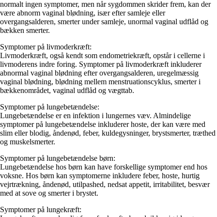
normalt ingen symptomer, men når sygdommen skrider frem, kan der
være abnorm vaginal blødning, især efter samleje eller
overgangsalderen, smerter under samleje, unormal vaginal udflåd og
bækken smerter.
Symptomer på livmoderkræft:
Livmoderkræft, også kendt som endometriekræft, opstår i cellerne i
livmoderens indre foring. Symptomer på livmoderkræft inkluderer
abnormal vaginal blødning efter overgangsalderen, uregelmæssig
vaginal blødning, blødning mellem menstruationscyklus, smerter i
bækkenområdet, vaginal udflåd og vægttab.
Symptomer på lungebetændelse:
Lungebetændelse er en infektion i lungernes væv. Almindelige
symptomer på lungebetændelse inkluderer hoste, der kan være med
slim eller blodig, åndenød, feber, kuldegysninger, brystsmerter, træthed
og muskelsmerter.
Symptomer på lungebetændelse børn:
Lungebetændelse hos børn kan have forskellige symptomer end hos
voksne. Hos børn kan symptomerne inkludere feber, hoste, hurtig
vejrtrækning, åndenød, utilpashed, nedsat appetit, irritabilitet, besvær
med at sove og smerter i brystet.
Symptomer på lungekræft: