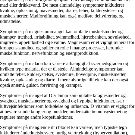
mad eller drikkevand. De mest almindelige symptomer inkluderer
kvalme, opkastning, mavesmerter, diarré, feber, kulderystelser og
muskelsmerter. Madforgiftning kan også medføre dehydrering og
udmattelse.
Symptomer på magnesiummangel kan omfatte muskelsmerter og
kramper, træthed, irritabilitet, svimmelhed, hjertebanken, søvnløshed,
migræne, appetitløshed og kvalme. Magnesium er et vigtigt mineral for
kroppens sundhed og spiller en rolle i mange processer, herunder
muskelfunktion, nervefunktion og energiproduktion.
Symptomer på malaria kan variere afhængigt af sværhedsgraden og
hvilken type malaria, der er til stede. Almindelige symptomer kan
omfatte feber, kulderystelser, svedeture, hovedpine, muskelsmerter,
kvalme, opkastning og diarré. I mere alvorlige tilfælde kan der også
opstå anæmi, gulsot, forvirring og kramper.
Symptomer på mangel af D-vitamin kan omfatte knoglesmerter og -
svaghed, muskelsmerter og -svaghed og hyppige infektioner, især
luftvejsinfektioner som forkølelse og influenza. D-vitamin er vigtigt for
at bevare sunde knogler og muskler, understøtte immunsystemet og
regulere mange andre kropsfunktioner.
Symptomer på manglende ilt i blodet kan variere, men typiske tegn
inkluderer åndedrætsbesvær, hurtig vejrtrækning (hyperventilation),