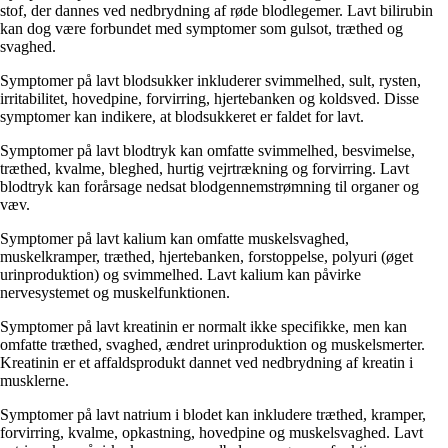
stof, der dannes ved nedbrydning af røde blodlegemer. Lavt bilirubin
kan dog være forbundet med symptomer som gulsot, træthed og
svaghed.
Symptomer på lavt blodsukker inkluderer svimmelhed, sult, rysten,
irritabilitet, hovedpine, forvirring, hjertebanken og koldsved. Disse
symptomer kan indikere, at blodsukkeret er faldet for lavt.
Symptomer på lavt blodtryk kan omfatte svimmelhed, besvimelse,
træthed, kvalme, bleghed, hurtig vejrtrækning og forvirring. Lavt
blodtryk kan forårsage nedsat blodgennemstrømning til organer og
væv.
Symptomer på lavt kalium kan omfatte muskelsvaghed,
muskelkramper, træthed, hjertebanken, forstoppelse, polyuri (øget
urinproduktion) og svimmelhed. Lavt kalium kan påvirke
nervesystemet og muskelfunktionen.
Symptomer på lavt kreatinin er normalt ikke specifikke, men kan
omfatte træthed, svaghed, ændret urinproduktion og muskelsmerter.
Kreatinin er et affaldsprodukt dannet ved nedbrydning af kreatin i
musklerne.
Symptomer på lavt natrium i blodet kan inkludere træthed, kramper,
forvirring, kvalme, opkastning, hovedpine og muskelsvaghed. Lavt