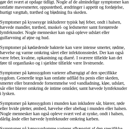
gør det svært at opdage tidligt. Nogle af de almindelige symptomer kan
omfatte mavesmerter, oppustethed, ændringer i appetit og fordøjelse,
hurtigt vægttab, træthed og blødning fra skeden.
Symptomer på kyssesyge inkluderer typisk høj feber, ondt i halsen,
hævede mandler, træthed, muskel- og ledsmerter samt forstørrede
lymfeknuder. Nogle mennesker kan også opleve udslæt eller
gulfarvning af øjne og hud.
Symptomer på kødædende bakterie kan være intense smerter, rødme,
hævelse og varme omkring såret eller infektionsstedet. Der kan også
være feber, kvalme, opkastning og diarré. I sværere tilfælde kan det
føre til organfiasko og i sjældne tilfælde være livstruende.
Symptomer på kønssygdom varierer afhængigt af den specifikke
sygdom. Generelle tegn kan omfatte udflåd fra penis eller skeden,
smerter eller brændende fornemmelse ved vandladning, kløe, udslæt,
sår eller blærer omkring de intime områder, samt hævede lymfeknuder
i lysken.
Symptomer på kønssygdom i munden kan inkludere sår, blærer, røde
eller hvide pletter, ømhed, hævelse eller ubehag i munden eller halsen.
Nogle mennesker kan også opleve svært ved at synke, ondt i halsen,
dårlig ånde eller hævede lymfeknuder omkring kæben.
Symptomer på kønssygdomme varierer afhængigt af den specifikke