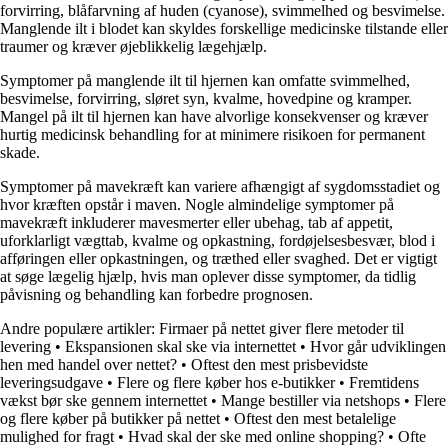
forvirring, blåfarvning af huden (cyanose), svimmelhed og besvimelse.
Manglende ilt i blodet kan skyldes forskellige medicinske tilstande eller
traumer og kræver øjeblikkelig lægehjælp.
Symptomer på manglende ilt til hjernen kan omfatte svimmelhed,
besvimelse, forvirring, sløret syn, kvalme, hovedpine og kramper.
Mangel på ilt til hjernen kan have alvorlige konsekvenser og kræver
hurtig medicinsk behandling for at minimere risikoen for permanent
skade.
Symptomer på mavekræft kan variere afhængigt af sygdomsstadiet og
hvor kræften opstår i maven. Nogle almindelige symptomer på
mavekræft inkluderer mavesmerter eller ubehag, tab af appetit,
uforklarligt vægttab, kvalme og opkastning, fordøjelsesbesvær, blod i
afføringen eller opkastningen, og træthed eller svaghed. Det er vigtigt
at søge lægelig hjælp, hvis man oplever disse symptomer, da tidlig
påvisning og behandling kan forbedre prognosen.
Andre populære artikler:
Firmaer på nettet giver flere metoder til
levering
•
Ekspansionen skal ske via internettet
•
Hvor går udviklingen
hen med handel over nettet?
•
Oftest den mest prisbevidste
leveringsudgave
•
Flere og flere køber hos e-butikker
•
Fremtidens
vækst bør ske gennem internettet
•
Mange bestiller via netshops
•
Flere
og flere køber på butikker på nettet
•
Oftest den mest betalelige
mulighed for fragt
•
Hvad skal der ske med online shopping?
•
Ofte