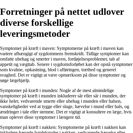
Forretninger på nettet udlover
diverse forskellige
leveringsmetoder
Symptomer på kræft i maven: Symptomerne på kræft i maven kan
variere afhængigt af sygdommens fremskridt. Tidlige symptomer kan
omfatte ubehag og smerter i maven, fordøjelsesproblemer, tab af
appetit og vægttab. Senere i sygdomsforløbet kan der opstå symptomer
som kvalme, opkastning, blod i afføringen, træthed og generel
svaghed. Det er vigtigt at være opmærksom på disse symptomer og
søge lægehjælp.
Symptomer på kræft i munden: Nogle af de mest almindelige
symptomer på kræft i munden inkluderer sår eller sår i munden, der
ikke heler, vedvarende smerte eller ubehag i munden eller halsen,
vanskeligheder ved at tygge eller sluge, hævelse i mund eller hals, og
ændringer i tale eller stemme. Det er vigtigt at konsultere en læge, hvis
man oplever disse symptomer i længere tid.
Symptomer på kræft i nakken: Symptomerne på kræft i nakken kan
inkludere hævede lymfeknuder i nakken, vedvarende hævelse eller