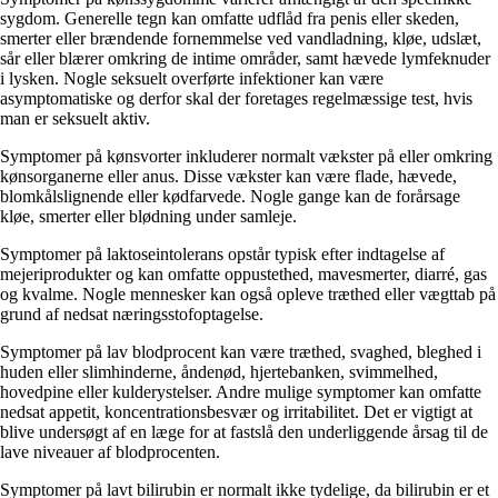
sygdom. Generelle tegn kan omfatte udflåd fra penis eller skeden,
smerter eller brændende fornemmelse ved vandladning, kløe, udslæt,
sår eller blærer omkring de intime områder, samt hævede lymfeknuder
i lysken. Nogle seksuelt overførte infektioner kan være
asymptomatiske og derfor skal der foretages regelmæssige test, hvis
man er seksuelt aktiv.
Symptomer på kønsvorter inkluderer normalt vækster på eller omkring
kønsorganerne eller anus. Disse vækster kan være flade, hævede,
blomkålslignende eller kødfarvede. Nogle gange kan de forårsage
kløe, smerter eller blødning under samleje.
Symptomer på laktoseintolerans opstår typisk efter indtagelse af
mejeriprodukter og kan omfatte oppustethed, mavesmerter, diarré, gas
og kvalme. Nogle mennesker kan også opleve træthed eller vægttab på
grund af nedsat næringsstofoptagelse.
Symptomer på lav blodprocent kan være træthed, svaghed, bleghed i
huden eller slimhinderne, åndenød, hjertebanken, svimmelhed,
hovedpine eller kulderystelser. Andre mulige symptomer kan omfatte
nedsat appetit, koncentrationsbesvær og irritabilitet. Det er vigtigt at
blive undersøgt af en læge for at fastslå den underliggende årsag til de
lave niveauer af blodprocenten.
Symptomer på lavt bilirubin er normalt ikke tydelige, da bilirubin er et