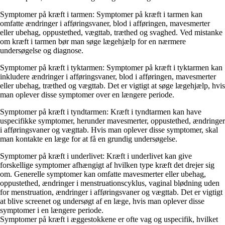
Symptomer på kræft i tarmen: Symptomer på kræft i tarmen kan
omfatte ændringer i afføringsvaner, blod i afføringen, mavesmerter
eller ubehag, oppustethed, vægttab, træthed og svaghed. Ved mistanke
om kræft i tarmen bør man søge lægehjælp for en nærmere
undersøgelse og diagnose.
Symptomer på kræft i tyktarmen: Symptomer på kræft i tyktarmen kan
inkludere ændringer i afføringsvaner, blod i afføringen, mavesmerter
eller ubehag, træthed og vægttab. Det er vigtigt at søge lægehjælp, hvis
man oplever disse symptomer over en længere periode.
Symptomer på kræft i tyndtarmen: Kræft i tyndtarmen kan have
uspecifikke symptomer, herunder mavesmerter, oppustethed, ændringer
i afføringsvaner og vægttab. Hvis man oplever disse symptomer, skal
man kontakte en læge for at få en grundig undersøgelse.
Symptomer på kræft i underlivet: Kræft i underlivet kan give
forskellige symptomer afhængigt af hvilken type kræft det drejer sig
om. Generelle symptomer kan omfatte mavesmerter eller ubehag,
oppustethed, ændringer i menstruationscyklus, vaginal blødning uden
for menstruation, ændringer i afføringsvaner og vægttab. Det er vigtigt
at blive screenet og undersøgt af en læge, hvis man oplever disse
symptomer i en længere periode.
Symptomer på kræft i æggestokkene er ofte vag og uspecifik, hvilket