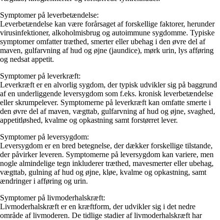
Symptomer på leverbetændelse:
Leverbetændelse kan være forårsaget af forskellige faktorer, herunder
virusinfektioner, alkoholmisbrug og autoimmune sygdomme. Typiske
symptomer omfatter træthed, smerter eller ubehag i den øvre del af
maven, gulfarvning af hud og øjne (jaundice), mørk urin, lys afføring
og nedsat appetit.
Symptomer på leverkræft:
Leverkræft er en alvorlig sygdom, der typisk udvikler sig på baggrund
af en underliggende leversygdom som f.eks. kronisk leverbetændelse
eller skrumpelever. Symptomerne på leverkræft kan omfatte smerte i
den øvre del af maven, vægttab, gulfarvning af hud og øjne, svaghed,
appetitløshed, kvalme og opkastning samt forstørret lever.
Symptomer på leversygdom:
Leversygdom er en bred betegnelse, der dækker forskellige tilstande,
der påvirker leveren. Symptomerne på leversygdom kan variere, men
nogle almindelige tegn inkluderer træthed, mavesmerter eller ubehag,
vægttab, gulning af hud og øjne, kløe, kvalme og opkastning, samt
ændringer i afføring og urin.
Symptomer på livmoderhalskræft:
Livmoderhalskræft er en kræftform, der udvikler sig i det nedre
område af livmoderen. De tidlige stadier af livmoderhalskræft har