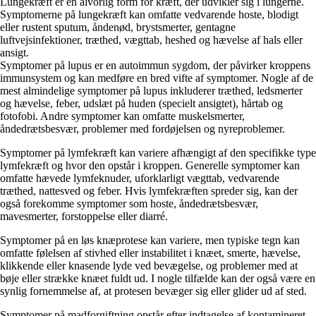
Lungekræft er en alvorlig form for kræft, der udvikler sig i lungerne.
Symptomerne på lungekræft kan omfatte vedvarende hoste, blodigt
eller rustent sputum, åndenød, brystsmerter, gentagne
luftvejsinfektioner, træthed, vægttab, heshed og hævelse af hals eller
ansigt.
Symptomer på lupus er en autoimmun sygdom, der påvirker kroppens
immunsystem og kan medføre en bred vifte af symptomer. Nogle af de
mest almindelige symptomer på lupus inkluderer træthed, ledsmerter
og hævelse, feber, udslæt på huden (specielt ansigtet), hårtab og
fotofobi. Andre symptomer kan omfatte muskelsmerter,
åndedrætsbesvær, problemer med fordøjelsen og nyreproblemer.
Symptomer på lymfekræft kan variere afhængigt af den specifikke type
lymfekræft og hvor den opstår i kroppen. Generelle symptomer kan
omfatte hævede lymfeknuder, uforklarligt vægttab, vedvarende
træthed, nattesved og feber. Hvis lymfekræften spreder sig, kan der
også forekomme symptomer som hoste, åndedrætsbesvær,
mavesmerter, forstoppelse eller diarré.
Symptomer på en løs knæprotese kan variere, men typiske tegn kan
omfatte følelsen af ​​stivhed eller instabilitet i knæet, smerte, hævelse,
klikkende eller knasende lyde ved bevægelse, og problemer med at
bøje eller strække knæet fuldt ud. I nogle tilfælde kan der også være en
synlig fornemmelse af, at protesen bevæger sig eller glider ud af sted.
Symptomer på madforgiftning opstår efter indtagelse af kontamineret