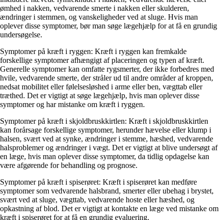
ømhed i nakken, vedvarende smerte i nakken eller skulderen,
ændringer i stemmen, og vanskeligheder ved at sluge. Hvis man
oplever disse symptomer, bør man søge lægehjælp for at få en grundig
undersøgelse.
Symptomer på kræft i ryggen: Kræft i ryggen kan fremkalde
forskellige symptomer afhængigt af placeringen og typen af kræft.
Generelle symptomer kan omfatte rygsmerter, der ikke forbedres med
hvile, vedvarende smerte, der stråler ud til andre områder af kroppen,
nedsat mobilitet eller følelsesløshed i arme eller ben, vægttab eller
træthed. Det er vigtigt at søge lægehjælp, hvis man oplever disse
symptomer og har mistanke om kræft i ryggen.
Symptomer på kræft i skjoldbruskkirtlen: Kræft i skjoldbruskkirtlen
kan forårsage forskellige symptomer, herunder hævelse eller klump i
halsen, svært ved at synke, ændringer i stemme, hæshed, vedvarende
halsproblemer og ændringer i vægt. Det er vigtigt at blive undersøgt af
en læge, hvis man oplever disse symptomer, da tidlig opdagelse kan
være afgørende for behandling og prognose.
Symptomer på kræft i spiserøret: Kræft i spiserøret kan medføre
symptomer som vedvarende halsbrand, smerter eller ubehag i brystet,
svært ved at sluge, vægttab, vedvarende hoste eller hæshed, og
opkastning af blod. Det er vigtigt at kontakte en læge ved mistanke om
kræft i spiserøret for at få en grundig evaluering.