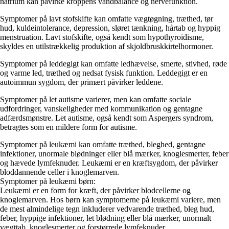
natrium kan påvirke kroppens vandbalance og nervefunktion.
Symptomer på lavt stofskifte kan omfatte vægtøgning, træthed, tør
hud, kuldeintolerance, depression, sløret tænkning, hårtab og hyppig
menstruation. Lavt stofskifte, også kendt som hypothyroidisme,
skyldes en utilstrækkelig produktion af skjoldbruskkirtelhormoner.
Symptomer på leddegigt kan omfatte ledhævelse, smerte, stivhed, røde
og varme led, træthed og nedsat fysisk funktion. Leddegigt er en
autoimmun sygdom, der primært påvirker leddene.
Symptomer på let autisme varierer, men kan omfatte sociale
udfordringer, vanskeligheder med kommunikation og gentagne
adfærdsmønstre. Let autisme, også kendt som Aspergers syndrom,
betragtes som en mildere form for autisme.
Symptomer på leukæmi kan omfatte træthed, bleghed, gentagne
infektioner, unormale blødninger eller blå mærker, knoglesmerter, feber
og hævede lymfeknuder. Leukæmi er en kræftsygdom, der påvirker
bloddannende celler i knoglemarven.
Symptomer på leukæmi børn:
Leukæmi er en form for kræft, der påvirker blodcellerne og
knoglemarven. Hos børn kan symptomerne på leukæmi variere, men
de mest almindelige tegn inkluderer vedvarende træthed, bleg hud,
feber, hyppige infektioner, let blødning eller blå mærker, unormalt
vægttab, knoglesmerter og forstørrede lymfeknuder.