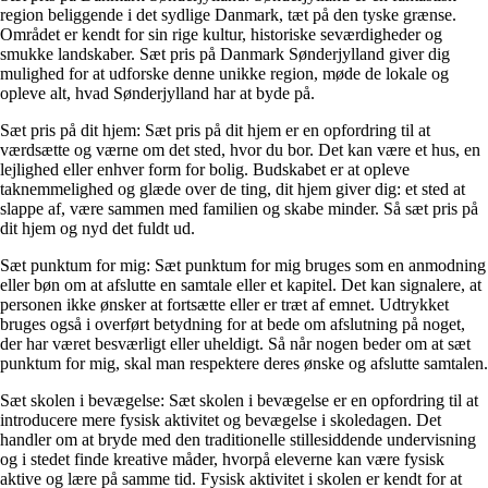
region beliggende i det sydlige Danmark, tæt på den tyske grænse.
Området er kendt for sin rige kultur, historiske seværdigheder og
smukke landskaber. Sæt pris på Danmark Sønderjylland giver dig
mulighed for at udforske denne unikke region, møde de lokale og
opleve alt, hvad Sønderjylland har at byde på.
Sæt pris på dit hjem: Sæt pris på dit hjem er en opfordring til at
værdsætte og værne om det sted, hvor du bor. Det kan være et hus, en
lejlighed eller enhver form for bolig. Budskabet er at opleve
taknemmelighed og glæde over de ting, dit hjem giver dig: et sted at
slappe af, være sammen med familien og skabe minder. Så sæt pris på
dit hjem og nyd det fuldt ud.
Sæt punktum for mig: Sæt punktum for mig bruges som en anmodning
eller bøn om at afslutte en samtale eller et kapitel. Det kan signalere, at
personen ikke ønsker at fortsætte eller er træt af emnet. Udtrykket
bruges også i overført betydning for at bede om afslutning på noget,
der har været besværligt eller uheldigt. Så når nogen beder om at sæt
punktum for mig, skal man respektere deres ønske og afslutte samtalen.
Sæt skolen i bevægelse: Sæt skolen i bevægelse er en opfordring til at
introducere mere fysisk aktivitet og bevægelse i skoledagen. Det
handler om at bryde med den traditionelle stillesiddende undervisning
og i stedet finde kreative måder, hvorpå eleverne kan være fysisk
aktive og lære på samme tid. Fysisk aktivitet i skolen er kendt for at