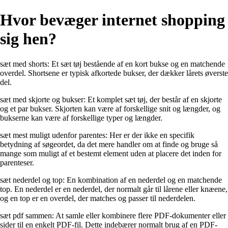
Hvor bevæger internet shopping
sig hen?
sæt med shorts: Et sæt tøj bestående af en kort bukse og en matchende
overdel. Shortsene er typisk afkortede bukser, der dækker lårets øverste
del.
sæt med skjorte og bukser: Et komplet sæt tøj, der består af en skjorte
og et par bukser. Skjorten kan være af forskellige snit og længder, og
bukserne kan være af forskellige typer og længder.
sæt mest muligt udenfor parentes: Her er der ikke en specifik
betydning af søgeordet, da det mere handler om at finde og bruge så
mange som muligt af et bestemt element uden at placere det inden for
parenteser.
sæt nederdel og top: En kombination af en nederdel og en matchende
top. En nederdel er en nederdel, der normalt går til lårene eller knæene,
og en top er en overdel, der matches og passer til nederdelen.
sæt pdf sammen: At samle eller kombinere flere PDF-dokumenter eller
sider til en enkelt PDF-fil. Dette indebærer normalt brug af en PDF-