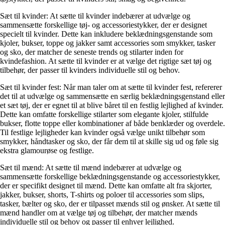
Sæt til kvinder: At sætte til kvinder indebærer at udvælge og
sammensætte forskellige tøj- og accessoriestykker, der er designet
specielt til kvinder. Dette kan inkludere beklædningsgenstande som
kjoler, bukser, toppe og jakker samt accessories som smykker, tasker
og sko, der matcher de seneste trends og stilarter inden for
kvindefashion. At sætte til kvinder er at vælge det rigtige sæt tøj og
tilbehør, der passer til kvinders individuelle stil og behov.
Sæt til kvinder fest: Når man taler om at sætte til kvinder fest, refererer
det til at udvælge og sammensætte en særlig beklædningsgenstand eller
et sæt tøj, der er egnet til at blive båret til en festlig lejlighed af kvinder.
Dette kan omfatte forskellige stilarter som elegante kjoler, stilfulde
bukser, flotte toppe eller kombinationer af både benklæder og overdele.
Til festlige lejligheder kan kvinder også vælge unikt tilbehør som
smykker, håndtasker og sko, der får dem til at skille sig ud og føle sig
ekstra glamourøse og festlige.
Sæt til mænd: At sætte til mænd indebærer at udvælge og
sammensætte forskellige beklædningsgenstande og accessoriestykker,
der er specifikt designet til mænd. Dette kan omfatte alt fra skjorter,
jakker, bukser, shorts, T-shirts og poloer til accessories som slips,
tasker, bælter og sko, der er tilpasset mænds stil og ønsker. At sætte til
mænd handler om at vælge tøj og tilbehør, der matcher mænds
individuelle stil og behov og passer til enhver lejlighed.