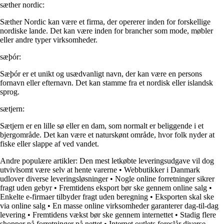
sæther nordic:
Sæther Nordic kan være et firma, der opererer inden for forskellige
nordiske lande. Det kan være inden for brancher som mode, møbler
eller andre typer virksomheder.
sæþór:
Sæþór er et unikt og usædvanligt navn, der kan være en persons
fornavn eller efternavn. Det kan stamme fra et nordisk eller islandsk
sprog.
sætjern:
Sætjern er en lille sø eller en dam, som normalt er beliggende i et
bjergområde. Det kan være et naturskønt område, hvor folk nyder at
fiske eller slappe af ved vandet.
Andre populære artikler:
Den mest letkøbte leveringsudgave vil dog
utvivlsomt være selv at hente varerne
•
Webbutikker i Danmark
udlover diverse leveringsløsninger
•
Nogle online forretninger sikrer
fragt uden gebyr
•
Fremtidens eksport bør ske gennem online salg
•
Enkelte e-firmaer tilbyder fragt uden beregning
•
Eksporten skal ske
via online salg
•
En masse online virksomheder garanterer dag-til-dag
levering
•
Fremtidens vækst bør ske gennem internettet
•
Stadig flere
shopper på forretninger på nettet
•
Internet outlets foreslår diverse