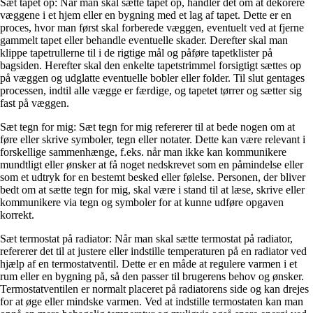
Sæt tapet op: Når man skal sætte tapet op, handler det om at dekorere
væggene i et hjem eller en bygning med et lag af tapet. Dette er en
proces, hvor man først skal forberede væggen, eventuelt ved at fjerne
gammelt tapet eller behandle eventuelle skader. Derefter skal man
klippe tapetrullerne til i de rigtige mål og påføre tapetklister på
bagsiden. Herefter skal den enkelte tapetstrimmel forsigtigt sættes op
på væggen og udglatte eventuelle bobler eller folder. Til slut gentages
processen, indtil alle vægge er færdige, og tapetet tørrer og sætter sig
fast på væggen.
Sæt tegn for mig: Sæt tegn for mig refererer til at bede nogen om at
føre eller skrive symboler, tegn eller notater. Dette kan være relevant i
forskellige sammenhænge, f.eks. når man ikke kan kommunikere
mundtligt eller ønsker at få noget nedskrevet som en påmindelse eller
som et udtryk for en bestemt besked eller følelse. Personen, der bliver
bedt om at sætte tegn for mig, skal være i stand til at læse, skrive eller
kommunikere via tegn og symboler for at kunne udføre opgaven
korrekt.
Sæt termostat på radiator: Når man skal sætte termostat på radiator,
refererer det til at justere eller indstille temperaturen på en radiator ved
hjælp af en termostatventil. Dette er en måde at regulere varmen i et
rum eller en bygning på, så den passer til brugerens behov og ønsker.
Termostatventilen er normalt placeret på radiatorens side og kan drejes
for at øge eller mindske varmen. Ved at indstille termostaten kan man