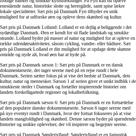
frodige marker og smukke kyststrækninger. På Fyn kan du opleve
enestående natur, historiske slotte og herregårde, samt spise lækre
lokale specialiteter. Sæt pris på Danmark Fyn tilbyder en unik
mulighed for at udforske øen og opleve dens skønhed og kultur.
Sæt pris på Danmark Lolland: Lolland er en dejlig ø beliggende i det
sydøstlige Danmark. Øen er kendt for sit flade landskab og smukke
strande. Lolland byder på masser af natur og mulighed for at opleve en
række udendørsaktiviteter, såsom cykling, vandre- eller bådture. Sæt
pris på Danmark Lolland er din mulighed for at opdage dette skønne
område og nyde alt, hvad øen har at byde på.
Sæt pris på Danmark sæson 1: Sæt pris på Danmark er en dansk
dokumentarserie, der tager seerne med på en rejse rundt i hele
Danmark. Serien sætter fokus på at vise det bedste af Danmark, dets
kultur, natur og mennesker. Sæson 1 af serien giver et unikt indblik i de
smukkeste steder i Danmark og fortæller inspirerende historier om
landets forskelligartede regioner og lokalbefolkning.
Sæt pris på Danmark sæson 6: Sæt pris på Danmark er en fortsættelse
af den populære danske dokumentarserie. Sæson 6 tager seerne med
på nye eventyr rundt i Danmark, hvor der fortsat fokuseres på at vise
landets mangfoldighed og skønhed. Denne sæson byder på spændende
historier og unikke oplevelser, der vil inspirere og begejstre seerne.
Sæt pris på Danmark Sønderjylland: Sønderjylland er en fantastisk