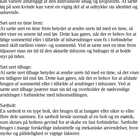
kan variere afhængigt af den individuelle smag og kropsform. At sætte
tøj på som kvinde kan være en vigtig del af at udtrykke sin identitet og
udseende.
Sæt uret en time frem:
At sætte uret en time frem betyder at ændre urets tid med en time, så
det viser en senere tid end før. Dette kan gøres, når der er behov for at
følge sommertid eller i tilfælde af tidsændringer som fx i forbindelse
med skift mellem vinter- og sommertid. Ved at sætte uret en time frem
tilpasser man sin tid til den aktuelle tidszone og bidrager til at holde
styr på tiden.
Sæt uret tilbage:
At sætte uret tilbage betyder at ændre urets tid med en time, så det viser
en tidligere tid end før. Dette kan gøres, når der er behov for at afslutte
brugen af sommertid eller i tilfælde af ændringer i tidszoner. Ved at
sætte uret tilbage justerer man sin tid og overholder de nødvendige
ændringer i forbindelse med tidsomstillingen.
Sætbolt:
En sætbolt er en type bolt, der bruges til at fastgøre eller sikre to eller
flere dele sammen. En sætbolt består normalt af en bolt og en møtrik,
som skrues på boltens gevind for at skabe en fast forbindelse. Sætbolte
bruges i mange forskellige industrielle og mekaniske anvendelser, hvor
styrke og pålidelighed er vigtige faktorer.