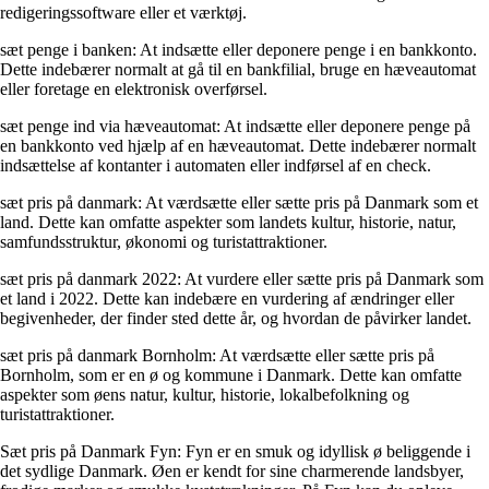
redigeringssoftware eller et værktøj.
sæt penge i banken: At indsætte eller deponere penge i en bankkonto.
Dette indebærer normalt at gå til en bankfilial, bruge en hæveautomat
eller foretage en elektronisk overførsel.
sæt penge ind via hæveautomat: At indsætte eller deponere penge på
en bankkonto ved hjælp af en hæveautomat. Dette indebærer normalt
indsættelse af kontanter i automaten eller indførsel af en check.
sæt pris på danmark: At værdsætte eller sætte pris på Danmark som et
land. Dette kan omfatte aspekter som landets kultur, historie, natur,
samfundsstruktur, økonomi og turistattraktioner.
sæt pris på danmark 2022: At vurdere eller sætte pris på Danmark som
et land i 2022. Dette kan indebære en vurdering af ændringer eller
begivenheder, der finder sted dette år, og hvordan de påvirker landet.
sæt pris på danmark Bornholm: At værdsætte eller sætte pris på
Bornholm, som er en ø og kommune i Danmark. Dette kan omfatte
aspekter som øens natur, kultur, historie, lokalbefolkning og
turistattraktioner.
Sæt pris på Danmark Fyn: Fyn er en smuk og idyllisk ø beliggende i
det sydlige Danmark. Øen er kendt for sine charmerende landsbyer,