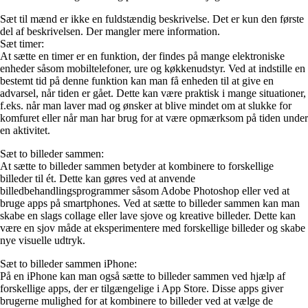
Sæt til mænd er ikke en fuldstændig beskrivelse. Det er kun den første
del af beskrivelsen. Der mangler mere information.
Sæt timer:
At sætte en timer er en funktion, der findes på mange elektroniske
enheder såsom mobiltelefoner, ure og køkkenudstyr. Ved at indstille en
bestemt tid på denne funktion kan man få enheden til at give en
advarsel, når tiden er gået. Dette kan være praktisk i mange situationer,
f.eks. når man laver mad og ønsker at blive mindet om at slukke for
komfuret eller når man har brug for at være opmærksom på tiden under
en aktivitet.
Sæt to billeder sammen:
At sætte to billeder sammen betyder at kombinere to forskellige
billeder til ét. Dette kan gøres ved at anvende
billedbehandlingsprogrammer såsom Adobe Photoshop eller ved at
bruge apps på smartphones. Ved at sætte to billeder sammen kan man
skabe en slags collage eller lave sjove og kreative billeder. Dette kan
være en sjov måde at eksperimentere med forskellige billeder og skabe
nye visuelle udtryk.
Sæt to billeder sammen iPhone:
På en iPhone kan man også sætte to billeder sammen ved hjælp af
forskellige apps, der er tilgængelige i App Store. Disse apps giver
brugerne mulighed for at kombinere to billeder ved at vælge de