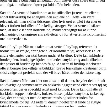
opnå en mere behagelig temperatur og muligvis også spare energi ved
at undgå, at radiatoren kører på fuld effekt hele tiden.
Sæt tid: At sætte tid handler om at indstille eller justere uret eller et
andet tidsværktøj for at angive den aktuelle tid. Dette kan være
relevant, når man skifter tidszone, eller hvis uret er gået i stå eller er
blevet forkert indstillet af forskellige årsager. Ved at sætte tid sikrer
man, at uret viser den korrekte tid, hvilket er vigtigt for at kunne
planlægge og organisere ens aktiviteter og for at være i synkronisering
med omverdenen.
Sæt til bryllup: Når man taler om at sætte til bryllup, refererer det
normalt til at vælge, arrangere eller koordinere tøj, accessories eller
andre elementer, der skal bæres under et bryllup. Dette kan inkludere
brudekjolen, brudepigeskjoler, tørklæder, smykker og andet tilbehør,
der passer til bruden og hendes følge. At sætte til bryllup indebærer
ofte at besøge forskellige tøjbutikker, prøve forskellige kreationer og til
sidst vælge det perfekte sæt, der vil blive båret under den store dag.
Sæt til damer: Når man taler om at sætte til damer, betyder det normalt
at udvælge og sammensætte en beklædningsgenstand eller et sæt tøj og
accessories, der er specifikt rettet mod kvinder. Dette kan omfatte alt
fra kjoler, toppe, nederdele, bukser, bluser, jakker, smykker, tasker og
sko, der er designet med de nyeste trends og stilarter inden for
kvindemode for øje. At sætte til damer indebærer at finde de rigtige
tøjstykker, der passer til kvinders stil, smag og begivenhed.