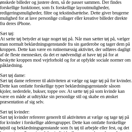
ønskede billeder og justere dem, så de passer sammen. Der findes
forskellige funktioner, som fx forskellige layoutmuligheder,
redigeringsmuligheder, filtre og tekstindsættelse. Dette giver brugerne
mulighed for at lave personlige collager eller kreative billeder direkte
fra deres iPhone.
Sæt tøj:
At sætte tøj betyder at tage noget tøj på. Når man sætter tøj på, vælger
man normalt beklædningsgenstande fra sin garderobe og tager dem på
kroppen. Dette kan være en rutinemæssig aktivitet, der udføres dagligt
af de fleste mennesker, da det er nødvendigt at have tøj på for at
beskytte kroppen mod vejrforhold og for at opfylde sociale normer om
påklædning.
Sæt tøj dame:
Sæt tøj dame refererer til aktiviteten at vælge og tage tøj på for kvinder.
Dette kan omfatte forskellige typer beklædningsgenstande såsom
kjoler, nederdele, bukser, toppe osv. At sætte tøj på som kvinde kan
være en måde at udtrykke sin personlige stil og skabe en ønsket
præsentation af sig selv.
Sæt tøj kvinder:
Sæt tøj kvinder refererer generelt til aktiviteten at vælge og tage tøj på
for kvinder i forskellige aldersgrupper. Dette kan omfatte forskellige
tøjstil og beklædningsgenstande som fx tøj til arbejde eller fest, og det