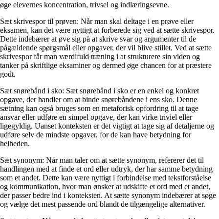
øge elevernes koncentration, trivsel og indlæringsevne.
Sæt skrivespor til prøven: Når man skal deltage i en prøve eller
eksamen, kan det være nyttigt at forberede sig ved at sætte skrivespor.
Dette indebærer at øve sig på at skrive svar og argumenter til de
pågældende spørgsmål eller opgaver, der vil blive stillet. Ved at sætte
skrivespor får man værdifuld træning i at strukturere sin viden og
tanker på skriftlige eksaminer og dermed øge chancen for at præstere
godt.
Sæt snørebånd i sko: Sæt snørebånd i sko er en enkel og konkret
opgave, der handler om at binde snørebåndene i ens sko. Denne
sætning kan også bruges som en metaforisk opfordring til at tage
ansvar eller udføre en simpel opgave, der kan virke triviel eller
ligegyldig. Uanset konteksten er det vigtigt at tage sig af detaljerne og
udføre selv de mindste opgaver, for de kan have betydning for
helheden.
Sæt synonym: Når man taler om at sætte synonym, refererer det til
handlingen med at finde et ord eller udtryk, der har samme betydning
som et andet. Dette kan være nyttigt i forbindelse med tekstforståelse
og kommunikation, hvor man ønsker at udskifte et ord med et andet,
der passer bedre ind i konteksten. At sætte synonym indebærer at søge
og vælge det mest passende ord blandt de tilgængelige alternativer.