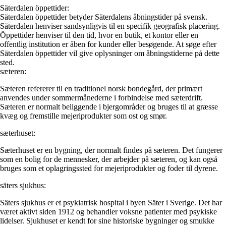
Säterdalen öppettider:
Säterdalen öppettider betyder Säterdalens åbningstider på svensk.
Säterdalen henviser sandsynligvis til en specifik geografisk placering.
Öppettider henviser til den tid, hvor en butik, et kontor eller en
offentlig institution er åben for kunder eller besøgende. At søge efter
Säterdalen öppettider vil give oplysninger om åbningstiderne på dette
sted.
sæteren:
Sæteren refererer til en traditionel norsk bondegård, der primært
anvendes under sommermånederne i forbindelse med sæterdrift.
Sæteren er normalt beliggende i bjergområder og bruges til at græsse
kvæg og fremstille mejeriprodukter som ost og smør.
sæterhuset:
Sæterhuset er en bygning, der normalt findes på sæteren. Det fungerer
som en bolig for de mennesker, der arbejder på sæteren, og kan også
bruges som et oplagringssted for mejeriprodukter og foder til dyrene.
säters sjukhus:
Säters sjukhus er et psykiatrisk hospital i byen Säter i Sverige. Det har
været aktivt siden 1912 og behandler voksne patienter med psykiske
lidelser. Sjukhuset er kendt for sine historiske bygninger og smukke