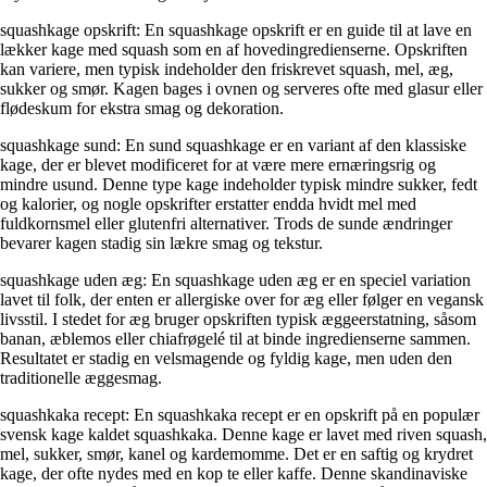
squashkage opskrift: En squashkage opskrift er en guide til at lave en
lækker kage med squash som en af hovedingredienserne. Opskriften
kan variere, men typisk indeholder den friskrevet squash, mel, æg,
sukker og smør. Kagen bages i ovnen og serveres ofte med glasur eller
flødeskum for ekstra smag og dekoration.
squashkage sund: En sund squashkage er en variant af den klassiske
kage, der er blevet modificeret for at være mere ernæringsrig og
mindre usund. Denne type kage indeholder typisk mindre sukker, fedt
og kalorier, og nogle opskrifter erstatter endda hvidt mel med
fuldkornsmel eller glutenfri alternativer. Trods de sunde ændringer
bevarer kagen stadig sin lækre smag og tekstur.
squashkage uden æg: En squashkage uden æg er en speciel variation
lavet til folk, der enten er allergiske over for æg eller følger en vegansk
livsstil. I stedet for æg bruger opskriften typisk æggeerstatning, såsom
banan, æblemos eller chiafrøgelé til at binde ingredienserne sammen.
Resultatet er stadig en velsmagende og fyldig kage, men uden den
traditionelle æggesmag.
squashkaka recept: En squashkaka recept er en opskrift på en populær
svensk kage kaldet squashkaka. Denne kage er lavet med riven squash,
mel, sukker, smør, kanel og kardemomme. Det er en saftig og krydret
kage, der ofte nydes med en kop te eller kaffe. Denne skandinaviske