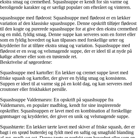
ekstra smag og cremethed. Squashsuppe er kendt for sin varme og
beroligende karakter og er særligt populær om efteråret og vinteren.
squashsuppe med flødeost: Squashsuppe med flødeost er en lækker
variation af den klassiske squashsuppe. Denne opskrift tilføjer flødeost
til den kogte og purerede squashsuppe for at give den ekstra cremethed
og en mild, fyldig smag. Denne suppe kan serveres som en forret eller
som en fyldig hovedret og kan tilpasses med forskellige urter og
krydderier for at tilføre ekstra smag og variation. Squashsuppe med
flødeost er en svag og velsmagende suppe, der er ideel til at nyde på
kølige aftener eller som en trøstende ret.
Beskrivelse af søgeordene:
Squashsuppe med kartofler: En lækker og cremet suppe lavet med
friske squash og kartofler, der giver en fyldig smag og konsistens.
Suppen er ideel til at varme sig på en kold dag, og kan serveres med
croutoner eller friskhakket persille.
Squashsuppe Valdemarsro: En opskrift på squashsuppe fra
Valdemarsro, en populær madblog, kendt for sine inspirerende
opskrifter. Squashsuppen er lavet med en kombination af forskellige
grøntsager og krydderier, der giver en unik og velsmagende suppe.
Squashtærte: En lækker tærte lavet med skiver af friske squash, der er
bagt i en sprød butterdej og fyldt med en saftig og smagfuld blanding
af æg, mælk og ost. Denne tærte er perfekt som hovedret eller som en