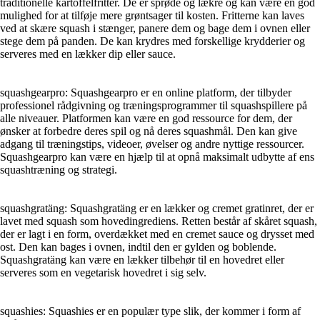
traditionelle kartoffelfritter. De er sprøde og lækre og kan være en god
mulighed for at tilføje mere grøntsager til kosten. Fritterne kan laves
ved at skære squash i stænger, panere dem og bage dem i ovnen eller
stege dem på panden. De kan krydres med forskellige krydderier og
serveres med en lækker dip eller sauce.
squashgearpro: Squashgearpro er en online platform, der tilbyder
professionel rådgivning og træningsprogrammer til squashspillere på
alle niveauer. Platformen kan være en god ressource for dem, der
ønsker at forbedre deres spil og nå deres squashmål. Den kan give
adgang til træningstips, videoer, øvelser og andre nyttige ressourcer.
Squashgearpro kan være en hjælp til at opnå maksimalt udbytte af ens
squashtræning og strategi.
squashgratäng: Squashgratäng er en lækker og cremet gratinret, der er
lavet med squash som hovedingrediens. Retten består af skåret squash,
der er lagt i en form, overdækket med en cremet sauce og drysset med
ost. Den kan bages i ovnen, indtil den er gylden og boblende.
Squashgratäng kan være en lækker tilbehør til en hovedret eller
serveres som en vegetarisk hovedret i sig selv.
squashies: Squashies er en populær type slik, der kommer i form af