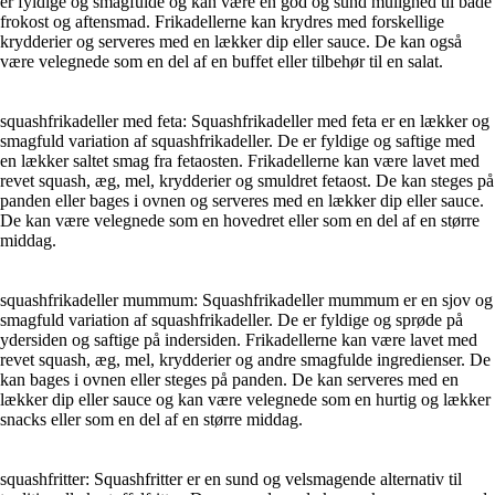
er fyldige og smagfulde og kan være en god og sund mulighed til både
frokost og aftensmad. Frikadellerne kan krydres med forskellige
krydderier og serveres med en lækker dip eller sauce. De kan også
være velegnede som en del af en buffet eller tilbehør til en salat.
squashfrikadeller med feta: Squashfrikadeller med feta er en lækker og
smagfuld variation af squashfrikadeller. De er fyldige og saftige med
en lækker saltet smag fra fetaosten. Frikadellerne kan være lavet med
revet squash, æg, mel, krydderier og smuldret fetaost. De kan steges på
panden eller bages i ovnen og serveres med en lækker dip eller sauce.
De kan være velegnede som en hovedret eller som en del af en større
middag.
squashfrikadeller mummum: Squashfrikadeller mummum er en sjov og
smagfuld variation af squashfrikadeller. De er fyldige og sprøde på
ydersiden og saftige på indersiden. Frikadellerne kan være lavet med
revet squash, æg, mel, krydderier og andre smagfulde ingredienser. De
kan bages i ovnen eller steges på panden. De kan serveres med en
lækker dip eller sauce og kan være velegnede som en hurtig og lækker
snacks eller som en del af en større middag.
squashfritter: Squashfritter er en sund og velsmagende alternativ til