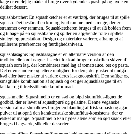
kage er en dejlig måde at bruge overskydende squash på og nyde en
delikat dessert.
squashketcher: En squashketcher er et værktøj, der bruges til at spille
squash. Det består af en kort og tynd ramme med strenge, der er
strammet over rammen. Squashketcheren bruges til at slå bolden frem
og tilbage på en squashbane og spiller en afgørende rolle i spillets
strategi og præstation. Design og materialer varierer, afhængigt af
spillerens præferencer og færdighedsniveau.
squashlasagne: Squashlasagne er en alternativ version af den
traditionelle kødlasagne. I stedet for kød bruger opskriften skiver af
squash som lag, der kombineres med lag af tomatsauce, ost og pasta.
Det er en sundere og lettere mulighed for dem, der ønsker at undgå
kød eller bare ønsker at variere deres lasagneopskrift. Den saftige og
smagfulde kombination af squash og ost gør squashlasagne til en
lækker og tilfredsstillende komfortmad.
squashmello: Squashmello er en sød og blød skumfidus-lignende
godbid, der er lavet af squashpuré og gelatine. Denne veganske
version af marshmallows bruger en blanding af frisk squash og agar
pulver til at opnå den karakteristiske skumfidus-konsistens, der er
elsket af mange. Squashmello kan nydes alene som en sød snack eller
bruges i bagværk, slik eller desserter.
squashmuffins: Squashmuffins er en lækker morgenmad eller snack,