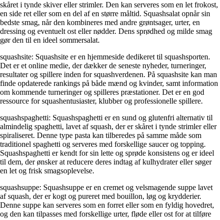
skåret i tynde skiver eller strimler. Den kan serveres som en let frokost,
en side ret eller som en del af en større måltid. Squashsalat opnår sin
bedste smag, når den kombineres med andre grøntsager, urter, en
dressing og eventuelt ost eller nødder. Dens sprødhed og milde smag
gør den til en ideel sommersalat.
squashsite: Squashsite er en hjemmeside dedikeret til squashsporten.
Det er et online medie, der dækker de seneste nyheder, turneringer,
resultater og spillere inden for squashverdenen. På squashsite kan man
finde opdaterede rankings på både mænd og kvinder, samt information
om kommende turneringer og spilleres præstationer. Det er en god
ressource for squashentusiaster, klubber og professionelle spillere.
squashspaghetti: Squashspaghetti er en sund og glutenfri alternativ til
almindelig spaghetti, lavet af squash, der er skåret i tynde strimler eller
spiraliseret. Denne type pasta kan tilberedes på samme måde som
traditionel spaghetti og serveres med forskellige saucer og topping.
Squashspaghetti er kendt for sin lette og sprøde konsistens og er ideel
til dem, der ønsker at reducere deres indtag af kulhydrater eller søger
en let og frisk smagsoplevelse.
squashsuppe: Squashsuppe er en cremet og velsmagende suppe lavet
af squash, der er kogt og pureret med bouillon, løg og krydderier.
Denne suppe kan serveres som en forret eller som en fyldig hovedret,
og den kan tilpasses med forskellige urter, fløde eller ost for at tilføre