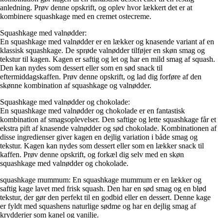
anledning. Prøv denne opskrift, og oplev hvor lækkert det er at
kombinere squashkage med en cremet ostecreme.
Squashkage med valnødder:
En squashkage med valnødder er en lækker og knasende variant af en
klassisk squashkage. De sprøde valnødder tilføjer en skøn smag og
tekstur til kagen. Kagen er saftig og let og har en mild smag af squash.
Den kan nydes som dessert eller som en sød snack til
eftermiddagskaffen. Prøv denne opskrift, og lad dig forføre af den
skønne kombination af squashkage og valnødder.
Squashkage med valnødder og chokolade:
En squashkage med valnødder og chokolade er en fantastisk
kombination af smagsoplevelser. Den saftige og lette squashkage får et
ekstra pift af knasende valnødder og sød chokolade. Kombinationen af
disse ingredienser giver kagen en dejlig variation i både smag og
tekstur. Kagen kan nydes som dessert eller som en lækker snack til
kaffen. Prøv denne opskrift, og forkæl dig selv med en skøn
squashkage med valnødder og chokolade.
squashkage mummum: En squashkage mummum er en lækker og
saftig kage lavet med frisk squash. Den har en sød smag og en blød
tekstur, der gør den perfekt til en godbid eller en dessert. Denne kage
er fyldt med squashens naturlige sødme og har en dejlig smag af
krydderier som kanel og vanilje.