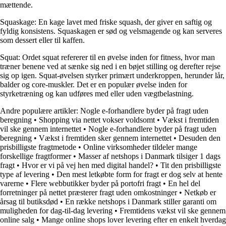
mættende.
Squaskage: En kage lavet med friske squash, der giver en saftig og
fyldig konsistens. Squaskagen er sød og velsmagende og kan serveres
som dessert eller til kaffen.
Squat: Ordet squat refererer til en øvelse inden for fitness, hvor man
træner benene ved at sænke sig ned i en bøjet stilling og derefter rejse
sig op igen. Squat-øvelsen styrker primært underkroppen, herunder lår,
balder og core-muskler. Det er en populær øvelse inden for
styrketræning og kan udføres med eller uden vægtbelastning.
Andre populære artikler:
Nogle e-forhandlere byder på fragt uden
beregning
•
Shopping via nettet vokser voldsomt
•
Vækst i fremtiden
vil ske gennem internettet
•
Nogle e-forhandlere byder på fragt uden
beregning
•
Vækst i fremtiden sker gennem internettet
•
Desuden den
prisbilligste fragtmetode
•
Online virksomheder tildeler mange
forskellige fragtformer
•
Masser af netshops i Danmark tilsiger 1 dags
fragt
•
Hvor er vi på vej hen med digital handel?
•
Tit den prisbilligste
type af levering
•
Den mest letkøbte form for fragt er dog selv at hente
varerne
•
Flere webbutikker byder på portofri fragt
•
En hel del
forretninger på nettet præsterer fragt uden omkostninger
•
Netkøb er
årsag til butiksdød
•
En række netshops i Danmark stiller garanti om
muligheden for dag-til-dag levering
•
Fremtidens vækst vil ske gennem
online salg
•
Mange online shops lover levering efter en enkelt hverdag