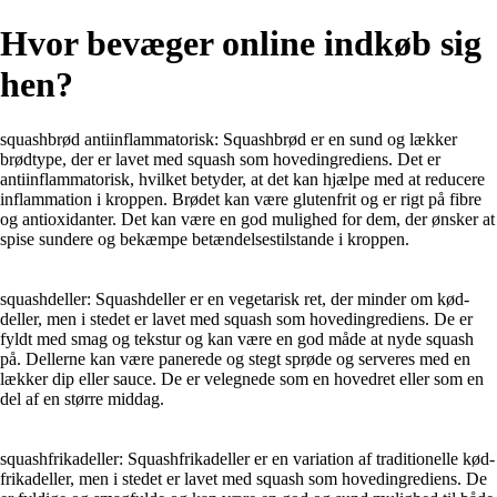
Hvor bevæger online indkøb sig
hen?
squashbrød antiinflammatorisk: Squashbrød er en sund og lækker
brødtype, der er lavet med squash som hovedingrediens. Det er
antiinflammatorisk, hvilket betyder, at det kan hjælpe med at reducere
inflammation i kroppen. Brødet kan være glutenfrit og er rigt på fibre
og antioxidanter. Det kan være en god mulighed for dem, der ønsker at
spise sundere og bekæmpe betændelsestilstande i kroppen.
squashdeller: Squashdeller er en vegetarisk ret, der minder om kød-
deller, men i stedet er lavet med squash som hovedingrediens. De er
fyldt med smag og tekstur og kan være en god måde at nyde squash
på. Dellerne kan være panerede og stegt sprøde og serveres med en
lækker dip eller sauce. De er velegnede som en hovedret eller som en
del af en større middag.
squashfrikadeller: Squashfrikadeller er en variation af traditionelle kød-
frikadeller, men i stedet er lavet med squash som hovedingrediens. De