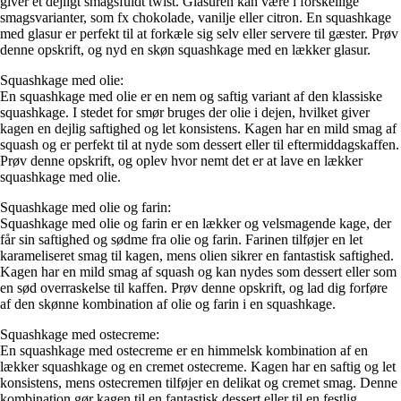
giver et dejligt smagsfuldt twist. Glasuren kan være i forskellige
smagsvarianter, som fx chokolade, vanilje eller citron. En squashkage
med glasur er perfekt til at forkæle sig selv eller servere til gæster. Prøv
denne opskrift, og nyd en skøn squashkage med en lækker glasur.
Squashkage med olie:
En squashkage med olie er en nem og saftig variant af den klassiske
squashkage. I stedet for smør bruges der olie i dejen, hvilket giver
kagen en dejlig saftighed og let konsistens. Kagen har en mild smag af
squash og er perfekt til at nyde som dessert eller til eftermiddagskaffen.
Prøv denne opskrift, og oplev hvor nemt det er at lave en lækker
squashkage med olie.
Squashkage med olie og farin:
Squashkage med olie og farin er en lækker og velsmagende kage, der
får sin saftighed og sødme fra olie og farin. Farinen tilføjer en let
karameliseret smag til kagen, mens olien sikrer en fantastisk saftighed.
Kagen har en mild smag af squash og kan nydes som dessert eller som
en sød overraskelse til kaffen. Prøv denne opskrift, og lad dig forføre
af den skønne kombination af olie og farin i en squashkage.
Squashkage med ostecreme:
En squashkage med ostecreme er en himmelsk kombination af en
lækker squashkage og en cremet ostecreme. Kagen har en saftig og let
konsistens, mens ostecremen tilføjer en delikat og cremet smag. Denne
kombination gør kagen til en fantastisk dessert eller til en festlig