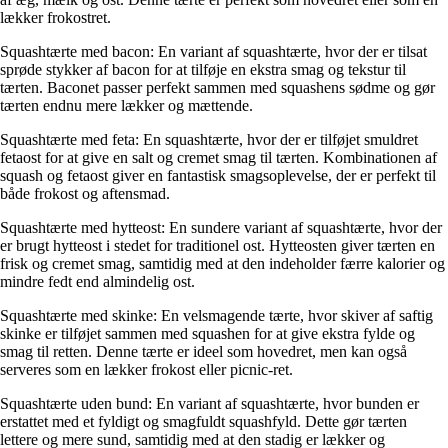
lækker frokostret.
Squashtærte med bacon: En variant af squashtærte, hvor der er tilsat
sprøde stykker af bacon for at tilføje en ekstra smag og tekstur til
tærten. Baconet passer perfekt sammen med squashens sødme og gør
tærten endnu mere lækker og mættende.
Squashtærte med feta: En squashtærte, hvor der er tilføjet smuldret
fetaost for at give en salt og cremet smag til tærten. Kombinationen af
squash og fetaost giver en fantastisk smagsoplevelse, der er perfekt til
både frokost og aftensmad.
Squashtærte med hytteost: En sundere variant af squashtærte, hvor der
er brugt hytteost i stedet for traditionel ost. Hytteosten giver tærten en
frisk og cremet smag, samtidig med at den indeholder færre kalorier og
mindre fedt end almindelig ost.
Squashtærte med skinke: En velsmagende tærte, hvor skiver af saftig
skinke er tilføjet sammen med squashen for at give ekstra fylde og
smag til retten. Denne tærte er ideel som hovedret, men kan også
serveres som en lækker frokost eller picnic-ret.
Squashtærte uden bund: En variant af squashtærte, hvor bunden er
erstattet med et fyldigt og smagfuldt squashfyld. Dette gør tærten
lettere og mere sund, samtidig med at den stadig er lækker og