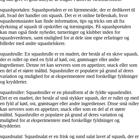
squashportalen: Squashportalen er en hjemmeside, der er dedikeret til
alt, hvad der handler om squash. Det er et online fællesskab, hvor
squashentusiaster kan finde information, tips og tricks om alt fra
dyrkning af squash til opskrifter og træningstips. På squashportalen
kan man også finde nyheder, turneringer og klubber inden for
squashverdenen, samt mulighed for at dele sine egne erfaringer og
billeder med andre squashelskere.
squashrulle: En squashrulle er en madret, der består af en skive squash,
der er rullet op med en fyld af kød, ost, grøntsager eller andre
ingredienser. Denne ret kan serveres som en appetizer, snack eller som
en del af et større måltid. Squashruller er populære på grund af deres
variation og mulighed for at eksperimentere med forskellige fyldninger
og krydderier.
squashruller: Squashruller er en pluralform af de fyldte squashruller.
Det er en madret, der består af små stykker squash, der er rullet op med
en fyld af kød, ost, grøntsager eller andre ingredienser. Disse små ruller
kan serveres som en appetizer, snack eller som en del af et større
måltid. Squashruller er populære på grund af deres variation og
mulighed for at eksperimentere med forskellige fyldninger og
krydderier.
squashsalat: Squashsalat er en frisk og sund salat lavet af squash, der er