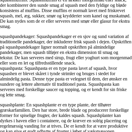
der kombinerer den sunde smag af squash med den fyldige og bløde
konsistens af muffins. Disse muffins er normalt lavet med friskrevet
squash, mel, æg, sukker, smør og krydderier som kanel og muskatnød.
De kan nydes som de er eller serveres med smør eller glasur for ekstra
smag.
squashpandekager: Squashpandekager er en sjov og sund variation af
traditionelle pandekager, der inkluderer frisk squash i dejen. Opskriften
på squashpandekager ligner normalt opskriften på almindelige
pandekager, men squash tilføjer en ekstra dimension til smag og
tekstur. De kan serveres med sirup, frugt eller yoghurt som morgenmad
eller som en let og tilfredsstillende snack.
squashpasta: Squashpasta er en type pasta lavet af squash, hvor
squashen er blevet skåret i tynde strimler og bruges i stedet for
almindelig pasta. Denne type pasta er velegnet til dem, der ønsker en
sundere og lettere alternativ til traditionel pasta. Squashpasta kan
serveres med forskellige saucer og topping, og er kendt for sin friske
og lette smag.
squashplante: En squashplante er en type plante, der tilhører
græskarfamilien. Den har store, brede blade og producerer forskellige
former for spiselige frugter, der kaldes squash. Squashplanter kan
dyrkes i haven eller i containere, og de kræver en solrig placering og
regelmæssig vanding for at trives. De er kendt for at være produktive
og kan give et godt udbytte af frugter i løbet af vækstsæsonen.