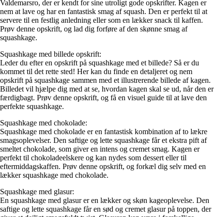
Valdemarsro, der er kendt for sine utroligt gode opskrifter. Kagen er
nem at lave og har en fantastisk smag af squash. Den er perfekt til at
servere til en festlig anledning eller som en lækker snack til kaffen.
Prøv denne opskrift, og lad dig forføre af den skønne smag af
squashkage.
Squashkage med billede opskrift:
Leder du efter en opskrift på squashkage med et billede? Så er du
kommet til det rette sted! Her kan du finde en detaljeret og nem
opskrift på squashkage sammen med et illustrerende billede af kagen.
Billedet vil hjælpe dig med at se, hvordan kagen skal se ud, når den er
færdigbagt. Prøv denne opskrift, og få en visuel guide til at lave den
perfekte squashkage.
Squashkage med chokolade:
Squashkage med chokolade er en fantastisk kombination af to lækre
smagsoplevelser. Den saftige og lette squashkage får et ekstra pift af
smeltet chokolade, som giver en intens og cremet smag. Kagen er
perfekt til chokoladeelskere og kan nydes som dessert eller til
eftermiddagskaffen. Prøv denne opskrift, og forkæl dig selv med en
lækker squashkage med chokolade.
Squashkage med glasur:
En squashkage med glasur er en lækker og skøn kageoplevelse. Den
saftige og lette squashkage får en sød og cremet glasur på toppen, der