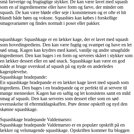
små farverige og frugtagtige stykker. De kan være lavet med squash
som en af ingredienserne eller have form og farve, der minder om
squash. De kan være bløde eller seje i konsistensen og er ofte et hit
blandt både børn og voksne. Squashies kan købes i forskellige
smagsvarianter og findes normalt i poser eller pakker.
squashkage: Squashkage er en lækker kage, der er lavet med squash
som hovedingrediens. Den kan være fugtig og svampet og have en let
sød smag. Kagen kan krydres med kanel, vanilje og andre smagfulde
ingredienser. Den kan bages i en form og serveres skåret i stykker som
en lækker dessert eller en sød snack. Squashkage kan være en god
måde at bruge overskud af squash på og nyde en anderledes
kageoplevelse.
Squashkage bradepande:
En squashkage bradepande er en lækker kage lavet med squash som
ingrediens. Den bages i en bradepande og er perfekt til at servere til
mange mennesker. Kagen har en saftig og let konsistens samt en mild
smag af squash. Den kan serveres som dessert eller som en sød
overraskelse til eftermiddagskaffen. Prøv denne opskrift og nyd den
skønne squashkage.
Squashkage bradepande Valdemarsro:
Squashkage bradepande Valdemarsro er en populær opskrift på en
lækker og velsmagende squashkage. Opskriften kommer fra bloggen