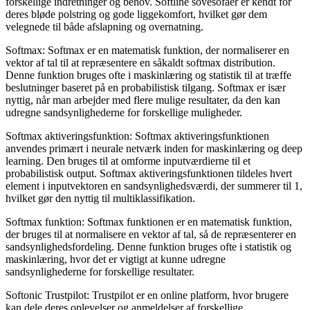
forskellige indretninger og behov. Softline sovesofaer er kendt for
deres bløde polstring og gode liggekomfort, hvilket gør dem
velegnede til både afslapning og overnatning.
Softmax: Softmax er en matematisk funktion, der normaliserer en
vektor af tal til at repræsentere en såkaldt softmax distribution.
Denne funktion bruges ofte i maskinlæring og statistik til at træffe
beslutninger baseret på en probabilistisk tilgang. Softmax er især
nyttig, når man arbejder med flere mulige resultater, da den kan
udregne sandsynlighederne for forskellige muligheder.
Softmax aktiveringsfunktion: Softmax aktiveringsfunktionen
anvendes primært i neurale netværk inden for maskinlæring og deep
learning. Den bruges til at omforme inputværdierne til et
probabilistisk output. Softmax aktiveringsfunktionen tildeles hvert
element i inputvektoren en sandsynlighedsværdi, der summerer til 1,
hvilket gør den nyttig til multiklassifikation.
Softmax funktion: Softmax funktionen er en matematisk funktion,
der bruges til at normalisere en vektor af tal, så de repræsenterer en
sandsynlighedsfordeling. Denne funktion bruges ofte i statistik og
maskinlæring, hvor det er vigtigt at kunne udregne
sandsynlighederne for forskellige resultater.
Softonic Trustpilot: Trustpilot er en online platform, hvor brugere
kan dele deres oplevelser og anmeldelser af forskellige