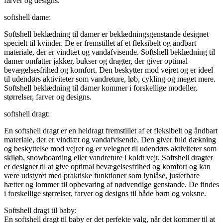
farver og designs.
softshell dame:
Softshell beklædning til damer er beklædningsgenstande designet
specielt til kvinder. De er fremstillet af et fleksibelt og åndbart
materiale, der er vindtæt og vandafvisende. Softshell beklædning til
damer omfatter jakker, bukser og dragter, der giver optimal
bevægelsesfrihed og komfort. Den beskytter mod vejret og er ideel
til udendørs aktiviteter som vandreture, løb, cykling og meget mere.
Softshell beklædning til damer kommer i forskellige modeller,
størrelser, farver og designs.
softshell dragt:
En softshell dragt er en heldragt fremstillet af et fleksibelt og åndbart
materiale, der er vindtæt og vandafvisende. Den giver fuld dækning
og beskyttelse mod vejret og er velegnet til udendørs aktiviteter som
skiløb, snowboarding eller vandreture i koldt vejr. Softshell dragter
er designet til at give optimal bevægelsesfrihed og komfort og kan
være udstyret med praktiske funktioner som lynlåse, justerbare
hætter og lommer til opbevaring af nødvendige genstande. De findes
i forskellige størrelser, farver og designs til både børn og voksne.
Softshell dragt til baby:
En softshell dragt til baby er det perfekte valg, når det kommer til at