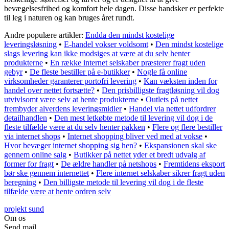
bevægelsesfrihed og komfort hele dagen. Disse handsker er perfekte
til leg i naturen og kan bruges året rundt.
Andre populære artikler:
Endda den mindst kostelige
leveringsløsning
•
E-handel vokser voldsomt
•
Den mindst kostelige
slags levering kan ikke modsiges at være at du selv henter
produkterne
•
En række internet selskaber præsterer fragt uden
gebyr
•
De fleste bestiller på e-butikker
•
Nogle få online
virksomheder garanterer portofri levering
•
Kan væksten inden for
handel over nettet fortsætte?
•
Den prisbilligste fragtløsning vil dog
utvivlsomt være selv at hente produkterne
•
Outlets på nettet
frembyder alverdens leveringsmidler
•
Handel via nettet udfordrer
detailhandlen
•
Den mest letkøbte metode til levering vil dog i de
fleste tilfælde være at du selv henter pakken
•
Flere og flere bestiller
via internet shops
•
Internet shopping bliver ved med at vokse
•
Hvor bevæger internet shopping sig hen?
•
Ekspansionen skal ske
gennem online salg
•
Butikker på nettet yder et bredt udvalg af
former for fragt
•
De ældre handler på netshops
•
Fremtidens eksport
bør ske gennem internettet
•
Flere internet selskaber sikrer fragt uden
beregning
•
Den billigste metode til levering vil dog i de fleste
tilfælde være at hente ordren selv
projekt sund
Om os
Send mail