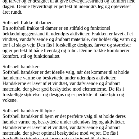
og farver og er designet til at give bevægelsesfrihed og komfort hele
dagen. Denne flyverdragt er perfekt til udendørs leg og oplevelser
året rundt.
Softshell frakke til damer:
En softshell frakke til damer er en stilfuld og funktionel
beklædningsgenstand til udendørs aktiviteter. Frakken er lavet af et
vindtæt, vandafvisende og åndbart materiale, der holder dig varm og
tør i al slags vejr. Den fås i forskellige designs, farver og størrelser
og er perfekt til både hverdag og fritid. Denne frakke kombinerer
komfort, stil og funktionalitet.
Softshell handsker:
Softshell handsker er det ideelle valg, når det kommer til at holde
hænderne varme og beskyttede under udendørs aktiviteter.
Handskerne er lavet af et vindtæt, vandafvisende og åndbart
materiale, der giver god beskyttelse mod elementerne. De fås i
forskellige størrelser og designs og er perfekte til både børn og
voksne.
Softshell handsker til børn:
Softshell handsker til børn er det perfekte valg til at holde deres
hænder varme og beskyttede under udendørs leg og aktiviteter.
Handskerne er lavet af et vindtæt, vandafvisende og åndbart
materiale, der giver optimal beskyttelse mod vejret. De fås i
forskellige størrelser og farver og er designet til at give