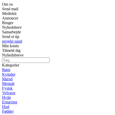
Om os
Send mail
Mediekit
Annoncer
Bruger
Nyhedsbrev
Samarbejde
Send et tip
projekt sund
Min konto
Tilmeld dig
Nyhedsbreve
Kategorier
Børn
Kvinder
Mænd
Mentalt
Fysisk
Velvære
Hvile
Ernæring
Hud
Fødder