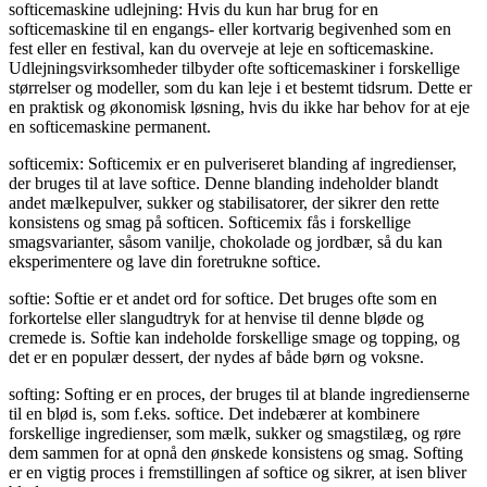
softicemaskine udlejning: Hvis du kun har brug for en
softicemaskine til en engangs- eller kortvarig begivenhed som en
fest eller en festival, kan du overveje at leje en softicemaskine.
Udlejningsvirksomheder tilbyder ofte softicemaskiner i forskellige
størrelser og modeller, som du kan leje i et bestemt tidsrum. Dette er
en praktisk og økonomisk løsning, hvis du ikke har behov for at eje
en softicemaskine permanent.
softicemix: Softicemix er en pulveriseret blanding af ingredienser,
der bruges til at lave softice. Denne blanding indeholder blandt
andet mælkepulver, sukker og stabilisatorer, der sikrer den rette
konsistens og smag på softicen. Softicemix fås i forskellige
smagsvarianter, såsom vanilje, chokolade og jordbær, så du kan
eksperimentere og lave din foretrukne softice.
softie: Softie er et andet ord for softice. Det bruges ofte som en
forkortelse eller slangudtryk for at henvise til denne bløde og
cremede is. Softie kan indeholde forskellige smage og topping, og
det er en populær dessert, der nydes af både børn og voksne.
softing: Softing er en proces, der bruges til at blande ingredienserne
til en blød is, som f.eks. softice. Det indebærer at kombinere
forskellige ingredienser, som mælk, sukker og smagstilæg, og røre
dem sammen for at opnå den ønskede konsistens og smag. Softing
er en vigtig proces i fremstillingen af softice og sikrer, at isen bliver