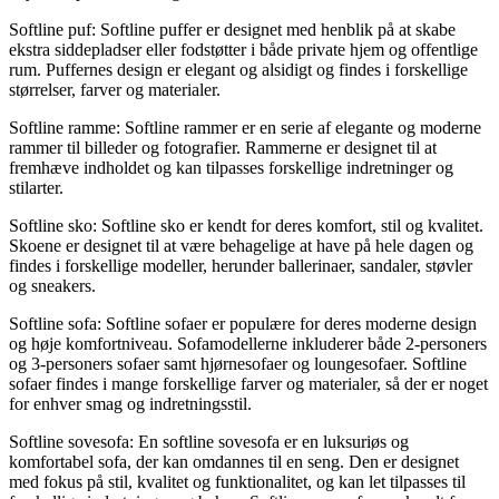
Softline puf: Softline puffer er designet med henblik på at skabe
ekstra siddepladser eller fodstøtter i både private hjem og offentlige
rum. Puffernes design er elegant og alsidigt og findes i forskellige
størrelser, farver og materialer.
Softline ramme: Softline rammer er en serie af elegante og moderne
rammer til billeder og fotografier. Rammerne er designet til at
fremhæve indholdet og kan tilpasses forskellige indretninger og
stilarter.
Softline sko: Softline sko er kendt for deres komfort, stil og kvalitet.
Skoene er designet til at være behagelige at have på hele dagen og
findes i forskellige modeller, herunder ballerinaer, sandaler, støvler
og sneakers.
Softline sofa: Softline sofaer er populære for deres moderne design
og høje komfortniveau. Sofamodellerne inkluderer både 2-personers
og 3-personers sofaer samt hjørnesofaer og loungesofaer. Softline
sofaer findes i mange forskellige farver og materialer, så der er noget
for enhver smag og indretningsstil.
Softline sovesofa: En softline sovesofa er en luksuriøs og
komfortabel sofa, der kan omdannes til en seng. Den er designet
med fokus på stil, kvalitet og funktionalitet, og kan let tilpasses til