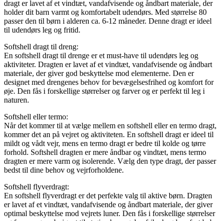
dragt er lavet af et vindtæt, vandafvisende og åndbart materiale, der
holder dit barn varmt og komfortabelt udendørs. Med størrelse 80
passer den til børn i alderen ca. 6-12 måneder. Denne dragt er ideel
til udendørs leg og fritid.
Softshell dragt til dreng:
En softshell dragt til drenge er et must-have til udendørs leg og
aktiviteter. Dragten er lavet af et vindtæt, vandafvisende og åndbart
materiale, der giver god beskyttelse mod elementerne. Den er
designet med drengenes behov for bevægelsesfrihed og komfort for
øje. Den fås i forskellige størrelser og farver og er perfekt til leg i
naturen.
Softshell eller termo:
Når det kommer til at vælge mellem en softshell eller en termo dragt,
kommer det an på vejret og aktiviteten. En softshell dragt er ideel til
mildt og vådt vejr, mens en termo dragt er bedre til kolde og tørre
forhold. Softshell dragten er mere åndbar og vindtæt, mens termo
dragten er mere varm og isolerende. Vælg den type dragt, der passer
bedst til dine behov og vejrforholdene.
Softshell flyverdragt:
En softshell flyverdragt er det perfekte valg til aktive børn. Dragten
er lavet af et vindtæt, vandafvisende og åndbart materiale, der giver
optimal beskyttelse mod vejrets luner. Den fås i forskellige størrelser