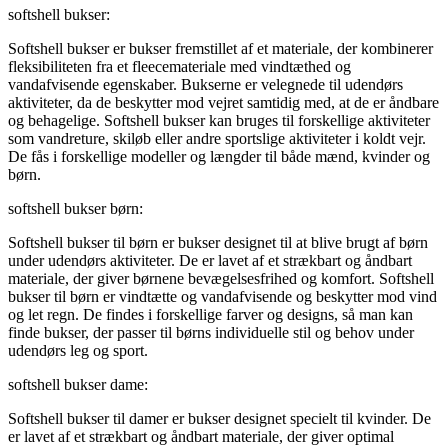
softshell bukser:
Softshell bukser er bukser fremstillet af et materiale, der kombinerer
fleksibiliteten fra et fleecemateriale med vindtæthed og
vandafvisende egenskaber. Bukserne er velegnede til udendørs
aktiviteter, da de beskytter mod vejret samtidig med, at de er åndbare
og behagelige. Softshell bukser kan bruges til forskellige aktiviteter
som vandreture, skiløb eller andre sportslige aktiviteter i koldt vejr.
De fås i forskellige modeller og længder til både mænd, kvinder og
børn.
softshell bukser børn:
Softshell bukser til børn er bukser designet til at blive brugt af børn
under udendørs aktiviteter. De er lavet af et strækbart og åndbart
materiale, der giver børnene bevægelsesfrihed og komfort. Softshell
bukser til børn er vindtætte og vandafvisende og beskytter mod vind
og let regn. De findes i forskellige farver og designs, så man kan
finde bukser, der passer til børns individuelle stil og behov under
udendørs leg og sport.
softshell bukser dame:
Softshell bukser til damer er bukser designet specielt til kvinder. De
er lavet af et strækbart og åndbart materiale, der giver optimal