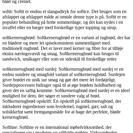
blød og cremet.
softit: Softit er endnu et slangudtryk for softice. Det bruges som en
afslappet og afslappet måde at omtale denne type is på. Softit er en
populær behandling på hotte sommerdage, og det kan nydes i en
isvaffel eller en bæger med forskellige typer topping og sirup.
softkernerugbrød: Softkernerugbrød er en variant af rugbrød, der har
en blødere og mere let spisekonsistens sammenlignet med
traditionelt rugbrød. Det er lavet med kerner og fibre for at tilføje
ekstra næringsværdi og smag. Softkernerugbrød kan bruges til
sandwich, småkager eller som en sideskål til forskellige retter.
softkernerugbrød med surdej: Softkernerugbrød med surdej er en
endnu sundere og smagfuld variant af softkernerugbrød. Surdejen
giver brødet en unik sur smag og gør det mere let fordøjeligt.
Surdejsprocessen bidrager også til at øge brødets holdbarhed og
giver det en saftig krumme. Softkernerugbrød med surdej er en ideel
mulighed for dem, der søger et sundere valg af brød.
Softkernerugbrød opskrift: En opskrift på softkernerugbrød, der
inkluderer ingredienser som hvedemel, rugmel, gær, salt og
solsikkefrø samt fremgangsmåde for at bage det perfekte, bløde
kernerugbrød.
Softline: Softline er en international møbelvirksomhed, der
specialiserer sig i moderne og stilfulde møbler. Virksomheden