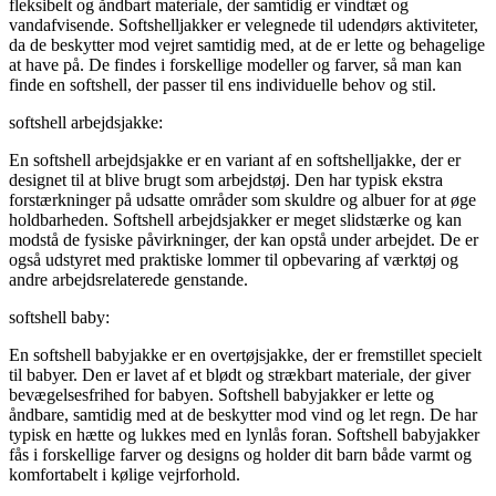
fleksibelt og åndbart materiale, der samtidig er vindtæt og
vandafvisende. Softshelljakker er velegnede til udendørs aktiviteter,
da de beskytter mod vejret samtidig med, at de er lette og behagelige
at have på. De findes i forskellige modeller og farver, så man kan
finde en softshell, der passer til ens individuelle behov og stil.
softshell arbejdsjakke:
En softshell arbejdsjakke er en variant af en softshelljakke, der er
designet til at blive brugt som arbejdstøj. Den har typisk ekstra
forstærkninger på udsatte områder som skuldre og albuer for at øge
holdbarheden. Softshell arbejdsjakker er meget slidstærke og kan
modstå de fysiske påvirkninger, der kan opstå under arbejdet. De er
også udstyret med praktiske lommer til opbevaring af værktøj og
andre arbejdsrelaterede genstande.
softshell baby:
En softshell babyjakke er en overtøjsjakke, der er fremstillet specielt
til babyer. Den er lavet af et blødt og strækbart materiale, der giver
bevægelsesfrihed for babyen. Softshell babyjakker er lette og
åndbare, samtidig med at de beskytter mod vind og let regn. De har
typisk en hætte og lukkes med en lynlås foran. Softshell babyjakker
fås i forskellige farver og designs og holder dit barn både varmt og
komfortabelt i kølige vejrforhold.