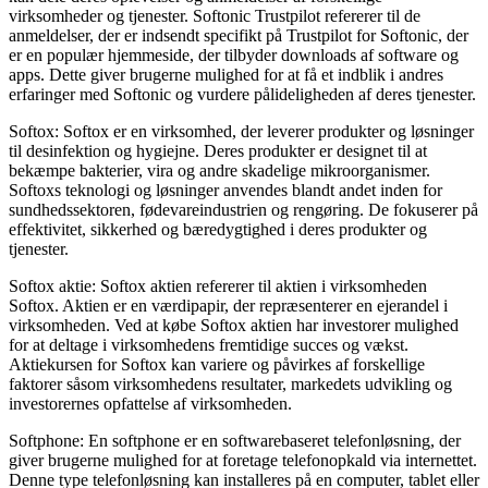
virksomheder og tjenester. Softonic Trustpilot refererer til de
anmeldelser, der er indsendt specifikt på Trustpilot for Softonic, der
er en populær hjemmeside, der tilbyder downloads af software og
apps. Dette giver brugerne mulighed for at få et indblik i andres
erfaringer med Softonic og vurdere pålideligheden af deres tjenester.
Softox: Softox er en virksomhed, der leverer produkter og løsninger
til desinfektion og hygiejne. Deres produkter er designet til at
bekæmpe bakterier, vira og andre skadelige mikroorganismer.
Softoxs teknologi og løsninger anvendes blandt andet inden for
sundhedssektoren, fødevareindustrien og rengøring. De fokuserer på
effektivitet, sikkerhed og bæredygtighed i deres produkter og
tjenester.
Softox aktie: Softox aktien refererer til aktien i virksomheden
Softox. Aktien er en værdipapir, der repræsenterer en ejerandel i
virksomheden. Ved at købe Softox aktien har investorer mulighed
for at deltage i virksomhedens fremtidige succes og vækst.
Aktiekursen for Softox kan variere og påvirkes af forskellige
faktorer såsom virksomhedens resultater, markedets udvikling og
investorernes opfattelse af virksomheden.
Softphone: En softphone er en softwarebaseret telefonløsning, der
giver brugerne mulighed for at foretage telefonopkald via internettet.
Denne type telefonløsning kan installeres på en computer, tablet eller