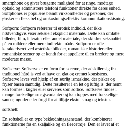
smartphone og giver brugerne mulighed for at ringe, modtage
opkald og administrere telefoni funktioner direkte fra deres enhed.
Softphones er populære blandt virksomheder og personer, der
ønsker en fleksibel og omkostningseffektiv kommunikationsløsning.
Softporn: Softporn refererer til erotisk indhold, der ikke
nødvendigvis viser seksuelt eksplicit materiale. Dette kan omfatte
billeder, film, litteratur eller andet materiale, der skildrer seksualitet
på en mildere eller mere indirekte måde. Softporn er ofte
karakteriseret ved æstetiske billeder, romantiske historier eller
romantiske scener og er kendt for at appellere til en bredere og mere
moderate masse.
Softserve: Softserve er en form for iscreme, der adskiller sig fra
traditionel hård is ved at have en glat og cremet konsistens.
Softserve laves ved hjælp af en særlig ismaskine, der pisker og
fryser basen samtidig. Dette resulterer i en let og luftig is, der nemt
kan formes i kugler eller serveres som softice. Softserve findes i
mange forskellige smagsvarianter og kan toppes med forskellige
saucer, nødder eller frugt for at tilføje ekstra smag og tekstur.
softshell:
En softshell er en type beklædningsgenstand, der kombinerer
funktionerne fra en skaljakke og en fleecetrøje. Den er lavet af et