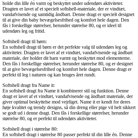
holde din lille én varm og beskyttet under udendørs aktiviteter.
Dragten er lavet af et specielt softshell-materiale, der er vindtæt,
vandafvisende og samtidig åndbart. Denne dragt er specielt designet
til at give din baby bevægelsesfrihed og komfort hele dagen. Den
fås i forskellige størrelser, herunder størrelse 80, og er ideel til
udendørs leg og fritid.
Softshell dragt til børn:
En softshell dragt til børn er det perfekte valg til udendørs leg og
aktiviteter. Dragten er lavet af et vindtæt, vandafvisende og åndbart
materiale, der holder dit barn varmt og beskyttet mod elementerne.
Den fås i forskellige størrelser, herunder størrelse 80, og er designet
til at give bevægelsesfrihed og komfort hele dagen. Denne dragt er
perfekt til leg i naturen og kan bruges året rundt.
Softshell dragt fra Name it:
En softshell dragt fra Name it kombinerer stil og funktion. Denne
dragt er lavet af et vindtæt, vandafvisende og åndbart materiale, der
giver optimal beskyttelse mod vejrliget. Name it er kendt for deres
høje kvalitet og trendy designs, så din dreng eller pige vil helt sikkert
se godt ud i denne dragt. Den fås i forskellige størrelser, herunder
størrelse 80, og er perfekt til udendørs aktiviteter.
Softshell dragt i størrelse 80:
En softshell dragt i størrelse 80 passer perfekt til din lille én. Denne