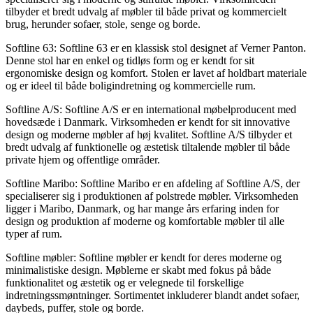
tilbyder et bredt udvalg af møbler til både privat og kommercielt
brug, herunder sofaer, stole, senge og borde.
Softline 63: Softline 63 er en klassisk stol designet af Verner Panton.
Denne stol har en enkel og tidløs form og er kendt for sit
ergonomiske design og komfort. Stolen er lavet af holdbart materiale
og er ideel til både boligindretning og kommercielle rum.
Softline A/S: Softline A/S er en international møbelproducent med
hovedsæde i Danmark. Virksomheden er kendt for sit innovative
design og moderne møbler af høj kvalitet. Softline A/S tilbyder et
bredt udvalg af funktionelle og æstetisk tiltalende møbler til både
private hjem og offentlige områder.
Softline Maribo: Softline Maribo er en afdeling af Softline A/S, der
specialiserer sig i produktionen af polstrede møbler. Virksomheden
ligger i Maribo, Danmark, og har mange års erfaring inden for
design og produktion af moderne og komfortable møbler til alle
typer af rum.
Softline møbler: Softline møbler er kendt for deres moderne og
minimalistiske design. Møblerne er skabt med fokus på både
funktionalitet og æstetik og er velegnede til forskellige
indretningssmøntninger. Sortimentet inkluderer blandt andet sofaer,
daybeds, puffer, stole og borde.