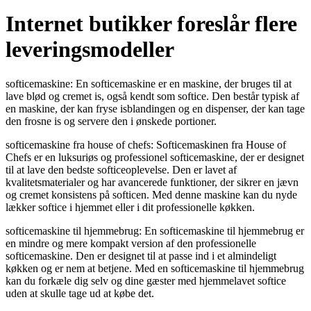
Internet butikker foreslår flere
leveringsmodeller
softicemaskine: En softicemaskine er en maskine, der bruges til at
lave blød og cremet is, også kendt som softice. Den består typisk af
en maskine, der kan fryse isblandingen og en dispenser, der kan tage
den frosne is og servere den i ønskede portioner.
softicemaskine fra house of chefs: Softicemaskinen fra House of
Chefs er en luksuriøs og professionel softicemaskine, der er designet
til at lave den bedste softiceoplevelse. Den er lavet af
kvalitetsmaterialer og har avancerede funktioner, der sikrer en jævn
og cremet konsistens på softicen. Med denne maskine kan du nyde
lækker softice i hjemmet eller i dit professionelle køkken.
softicemaskine til hjemmebrug: En softicemaskine til hjemmebrug er
en mindre og mere kompakt version af den professionelle
softicemaskine. Den er designet til at passe ind i et almindeligt
køkken og er nem at betjene. Med en softicemaskine til hjemmebrug
kan du forkæle dig selv og dine gæster med hjemmelavet softice
uden at skulle tage ud at købe det.