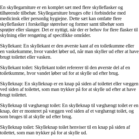
En skyllegarniture er en komplet sæt med flere skylleflasker og
tilhørende tilbehør. Skyllegarniture bruges ofte i forbindelse med
medicinsk eller personlig hygiejne. Dette sæt kan omfatte flere
skylleflasker i forskellige størrelser og former samt tilbehør som
sprøjter eller slanger. Det er nyttigt, når der er behov for flere flasker til
skylning eller rengøring af specifikke områder.
Skyllekant: En skyllekant er den øverste kant af en toiletkumme eller
en vaskekumme, hvor vandet løber ud, når man skyller ud efter at have
brugt toilettet eller vasken.
Skyllekant toilet: Skyllekant toilet refererer til den øverste del af en
toiletkumme, hvor vandet løber ud for at skylle ud efter brug.
Skylleknap: En skylleknap er en knap på siden af toilettet eller væggen
ved siden af toilettet, som man trykker på for at skylle ud efter at have
brugt toilettet.
Skylleknap til væghængt toilet: En skylleknap til væghængt toilet er en
knap, der er monteret på væggen ved siden af et væghængt toilet, og
som bruges til at skylle ud efter brug.
Skylleknap toilet: Skylleknap toilet henviser til en knap på siden af
toilettet, som man trykker på for at skylle ud.