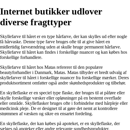
Internet butikker udlover
diverse fragttyper
Skyllefarve til håret er en type hårfarve, der kan skylles ud efter nogle
få hårvaske. Denne type farve bruges ofte til at give håret en
midlertidig farveændring uden at skulle bruge permanent hårfarve.
Skyllefarve til håret kan findes i forskellige nuancer og kan købes hos
forskellige forhandlere.
Skyllefarve til håret hos Matas refererer til den populære
beautyforhandler i Danmark, Matas. Matas tilbyder et bredt udvalg af
skyllefarver til håret i forskellige nuancer fra forskellige mærker. Deres
produktsortiment omfatter også andre skønhedsprodukter og tilbehør.
En skylleflaske er en speciel type flaske, der bruges til at påføre eller
skylle forskellige væsker eller opløsninger på en bestemt overflade
eller område. Skylleflasker bruges ofte i forbindelse med hårpleje eller
medicinsk pleje. De er designet til at gøre det nemt at kontrollere
strømmen af væsken og sikre en ensartet fordeling.
En skylleflaske, der kan købes på apoteket, er en skylleflaske, der
sælges på apoteker eller andre relevante sundhedsprodukter.