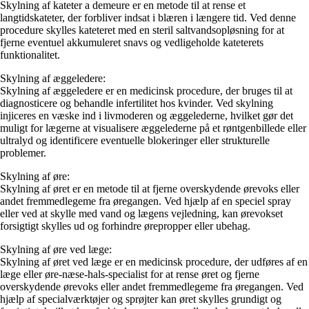
Skylning af kateter a demeure er en metode til at rense et
langtidskateter, der forbliver indsat i blæren i længere tid. Ved denne
procedure skylles kateteret med en steril saltvandsopløsning for at
fjerne eventuel akkumuleret snavs og vedligeholde kateterets
funktionalitet.
Skylning af æggeledere:
Skylning af æggeledere er en medicinsk procedure, der bruges til at
diagnosticere og behandle infertilitet hos kvinder. Ved skylning
injiceres en væske ind i livmoderen og æggelederne, hvilket gør det
muligt for lægerne at visualisere æggelederne på et røntgenbillede eller
ultralyd og identificere eventuelle blokeringer eller strukturelle
problemer.
Skylning af øre:
Skylning af øret er en metode til at fjerne overskydende ørevoks eller
andet fremmedlegeme fra øregangen. Ved hjælp af en speciel spray
eller ved at skylle med vand og lægens vejledning, kan ørevokset
forsigtigt skylles ud og forhindre ørepropper eller ubehag.
Skylning af øre ved læge:
Skylning af øret ved læge er en medicinsk procedure, der udføres af en
læge eller øre-næse-hals-specialist for at rense øret og fjerne
overskydende ørevoks eller andet fremmedlegeme fra øregangen. Ved
hjælp af specialværktøjer og sprøjter kan øret skylles grundigt og