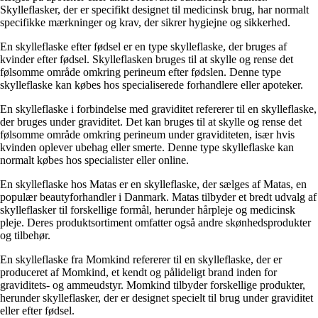
Skylleflasker, der er specifikt designet til medicinsk brug, har normalt
specifikke mærkninger og krav, der sikrer hygiejne og sikkerhed.
En skylleflaske efter fødsel er en type skylleflaske, der bruges af
kvinder efter fødsel. Skylleflasken bruges til at skylle og rense det
følsomme område omkring perineum efter fødslen. Denne type
skylleflaske kan købes hos specialiserede forhandlere eller apoteker.
En skylleflaske i forbindelse med graviditet refererer til en skylleflaske,
der bruges under graviditet. Det kan bruges til at skylle og rense det
følsomme område omkring perineum under graviditeten, især hvis
kvinden oplever ubehag eller smerte. Denne type skylleflaske kan
normalt købes hos specialister eller online.
En skylleflaske hos Matas er en skylleflaske, der sælges af Matas, en
populær beautyforhandler i Danmark. Matas tilbyder et bredt udvalg af
skylleflasker til forskellige formål, herunder hårpleje og medicinsk
pleje. Deres produktsortiment omfatter også andre skønhedsprodukter
og tilbehør.
En skylleflaske fra Momkind refererer til en skylleflaske, der er
produceret af Momkind, et kendt og pålideligt brand inden for
graviditets- og ammeudstyr. Momkind tilbyder forskellige produkter,
herunder skylleflasker, der er designet specielt til brug under graviditet
eller efter fødsel.