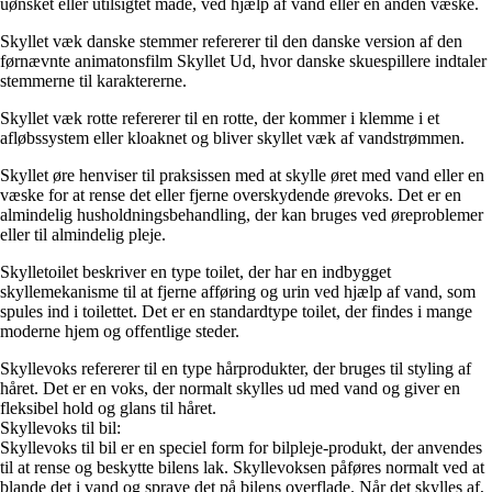
uønsket eller utilsigtet måde, ved hjælp af vand eller en anden væske.
Skyllet væk danske stemmer refererer til den danske version af den
førnævnte animatonsfilm Skyllet Ud, hvor danske skuespillere indtaler
stemmerne til karaktererne.
Skyllet væk rotte refererer til en rotte, der kommer i klemme i et
afløbssystem eller kloaknet og bliver skyllet væk af vandstrømmen.
Skyllet øre henviser til praksissen med at skylle øret med vand eller en
væske for at rense det eller fjerne overskydende ørevoks. Det er en
almindelig husholdningsbehandling, der kan bruges ved øreproblemer
eller til almindelig pleje.
Skylletoilet beskriver en type toilet, der har en indbygget
skyllemekanisme til at fjerne afføring og urin ved hjælp af vand, som
spules ind i toilettet. Det er en standardtype toilet, der findes i mange
moderne hjem og offentlige steder.
Skyllevoks refererer til en type hårprodukter, der bruges til styling af
håret. Det er en voks, der normalt skylles ud med vand og giver en
fleksibel hold og glans til håret.
Skyllevoks til bil:
Skyllevoks til bil er en speciel form for bilpleje-produkt, der anvendes
til at rense og beskytte bilens lak. Skyllevoksen påføres normalt ved at
blande det i vand og spraye det på bilens overflade. Når det skylles af,