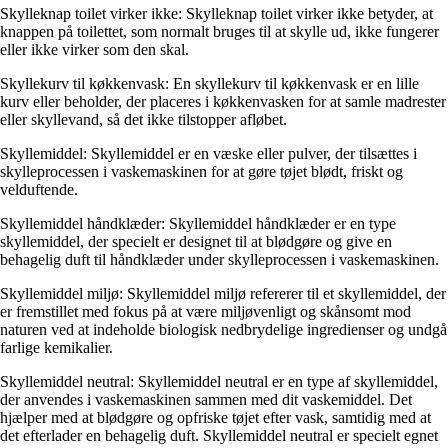
Skylleknap toilet virker ikke: Skylleknap toilet virker ikke betyder, at
knappen på toilettet, som normalt bruges til at skylle ud, ikke fungerer
eller ikke virker som den skal.
Skyllekurv til køkkenvask: En skyllekurv til køkkenvask er en lille
kurv eller beholder, der placeres i køkkenvasken for at samle madrester
eller skyllevand, så det ikke tilstopper afløbet.
Skyllemiddel: Skyllemiddel er en væske eller pulver, der tilsættes i
skylleprocessen i vaskemaskinen for at gøre tøjet blødt, friskt og
velduftende.
Skyllemiddel håndklæder: Skyllemiddel håndklæder er en type
skyllemiddel, der specielt er designet til at blødgøre og give en
behagelig duft til håndklæder under skylleprocessen i vaskemaskinen.
Skyllemiddel miljø: Skyllemiddel miljø refererer til et skyllemiddel, der
er fremstillet med fokus på at være miljøvenligt og skånsomt mod
naturen ved at indeholde biologisk nedbrydelige ingredienser og undgå
farlige kemikalier.
Skyllemiddel neutral: Skyllemiddel neutral er en type af skyllemiddel,
der anvendes i vaskemaskinen sammen med dit vaskemiddel. Det
hjælper med at blødgøre og opfriske tøjet efter vask, samtidig med at
det efterlader en behagelig duft. Skyllemiddel neutral er specielt egnet