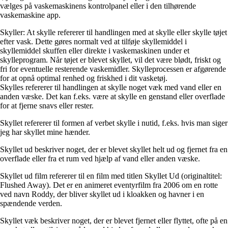
vælges på vaskemaskinens kontrolpanel eller i den tilhørende
vaskemaskine app.
Skyller: At skylle refererer til handlingen med at skylle eller skylle tøjet
efter vask. Dette gøres normalt ved at tilføje skyllemiddel i
skyllemiddel skuffen eller direkte i vaskemaskinen under et
skylleprogram. Når tøjet er blevet skyllet, vil det være blødt, friskt og
fri for eventuelle resterende vaskemidler. Skylleprocessen er afgørende
for at opnå optimal renhed og friskhed i dit vasketøj.
Skylles refererer til handlingen at skylle noget væk med vand eller en
anden væske. Det kan f.eks. være at skylle en genstand eller overflade
for at fjerne snavs eller rester.
Skyllet refererer til formen af verbet skylle i nutid, f.eks. hvis man siger
jeg har skyllet mine hænder.
Skyllet ud beskriver noget, der er blevet skyllet helt ud og fjernet fra en
overflade eller fra et rum ved hjælp af vand eller anden væske.
Skyllet ud film refererer til en film med titlen Skyllet Ud (originaltitel:
Flushed Away). Det er en animeret eventyrfilm fra 2006 om en rotte
ved navn Roddy, der bliver skyllet ud i kloakken og havner i en
spændende verden.
Skyllet væk beskriver noget, der er blevet fjernet eller flyttet, ofte på en