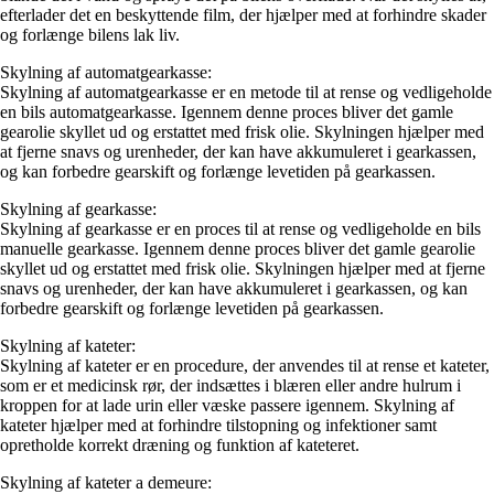
efterlader det en beskyttende film, der hjælper med at forhindre skader
og forlænge bilens lak liv.
Skylning af automatgearkasse:
Skylning af automatgearkasse er en metode til at rense og vedligeholde
en bils automatgearkasse. Igennem denne proces bliver det gamle
gearolie skyllet ud og erstattet med frisk olie. Skylningen hjælper med
at fjerne snavs og urenheder, der kan have akkumuleret i gearkassen,
og kan forbedre gearskift og forlænge levetiden på gearkassen.
Skylning af gearkasse:
Skylning af gearkasse er en proces til at rense og vedligeholde en bils
manuelle gearkasse. Igennem denne proces bliver det gamle gearolie
skyllet ud og erstattet med frisk olie. Skylningen hjælper med at fjerne
snavs og urenheder, der kan have akkumuleret i gearkassen, og kan
forbedre gearskift og forlænge levetiden på gearkassen.
Skylning af kateter:
Skylning af kateter er en procedure, der anvendes til at rense et kateter,
som er et medicinsk rør, der indsættes i blæren eller andre hulrum i
kroppen for at lade urin eller væske passere igennem. Skylning af
kateter hjælper med at forhindre tilstopning og infektioner samt
opretholde korrekt dræning og funktion af kateteret.
Skylning af kateter a demeure: