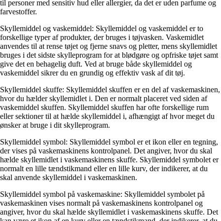
til personer med sensitiv hud eller allergier, da det er uden parfume og
farvestoffer.
Skyllemiddel og vaskemiddel: Skyllemiddel og vaskemiddel er to
forskellige typer af produkter, der bruges i tøjvasken. Vaskemidlet
anvendes til at rense tøjet og fjerne snavs og pletter, mens skyllemidlet
bruges i det sidste skylleprogram for at blødgøre og opfriske tøjet samt
give det en behagelig duft. Ved at bruge både skyllemiddel og
vaskemiddel sikrer du en grundig og effektiv vask af dit tøj.
Skyllemiddel skuffe: Skyllemiddel skuffen er en del af vaskemaskinen,
hvor du hælder skyllemidlet i. Den er normalt placeret ved siden af
vaskemiddel skuffen. Skyllemiddel skuffen har ofte forskellige rum
eller sektioner til at hælde skyllemiddel i, afhængigt af hvor meget du
ønsker at bruge i dit skylleprogram.
Skyllemiddel symbol: Skyllemiddel symbol er et ikon eller en tegning,
der vises på vaskemaskinens kontrolpanel. Det angiver, hvor du skal
hælde skyllemidlet i vaskemaskinens skuffe. Skyllemiddel symbolet er
normalt en lille tændstikmand eller en lille kurv, der indikerer, at du
skal anvende skyllemiddel i vaskemaskinen.
Skyllemiddel symbol på vaskemaskine: Skyllemiddel symbolet på
vaskemaskinen vises normalt på vaskemaskinens kontrolpanel og
angiver, hvor du skal hælde skyllemidlet i vaskemaskinens skuffe. Det
kan være et ikon af en kurv eller en tændstikmand, der indikerer, at du