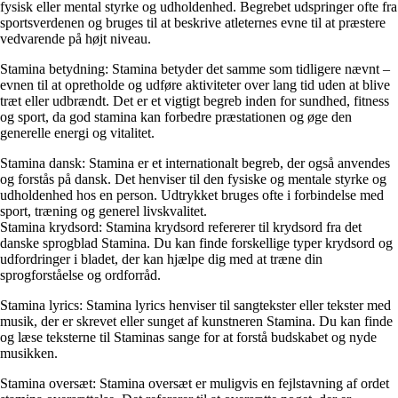
fysisk eller mental styrke og udholdenhed. Begrebet udspringer ofte fra
sportsverdenen og bruges til at beskrive atleternes evne til at præstere
vedvarende på højt niveau.
Stamina betydning: Stamina betyder det samme som tidligere nævnt –
evnen til at opretholde og udføre aktiviteter over lang tid uden at blive
træt eller udbrændt. Det er et vigtigt begreb inden for sundhed, fitness
og sport, da god stamina kan forbedre præstationen og øge den
generelle energi og vitalitet.
Stamina dansk: Stamina er et internationalt begreb, der også anvendes
og forstås på dansk. Det henviser til den fysiske og mentale styrke og
udholdenhed hos en person. Udtrykket bruges ofte i forbindelse med
sport, træning og generel livskvalitet.
Stamina krydsord: Stamina krydsord refererer til krydsord fra det
danske sprogblad Stamina. Du kan finde forskellige typer krydsord og
udfordringer i bladet, der kan hjælpe dig med at træne din
sprogforståelse og ordforråd.
Stamina lyrics: Stamina lyrics henviser til sangtekster eller tekster med
musik, der er skrevet eller sunget af kunstneren Stamina. Du kan finde
og læse teksterne til Staminas sange for at forstå budskabet og nyde
musikken.
Stamina oversæt: Stamina oversæt er muligvis en fejlstavning af ordet