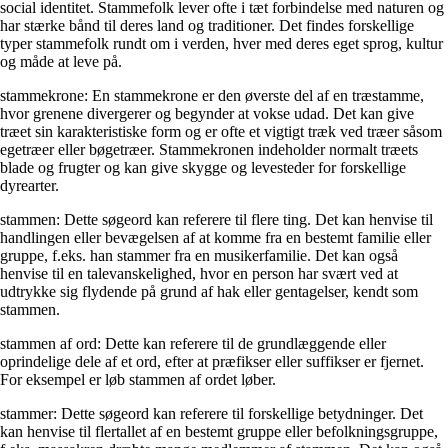
social identitet. Stammefolk lever ofte i tæt forbindelse med naturen og
har stærke bånd til deres land og traditioner. Det findes forskellige
typer stammefolk rundt om i verden, hver med deres eget sprog, kultur
og måde at leve på.
stammekrone: En stammekrone er den øverste del af en træstamme,
hvor grenene divergerer og begynder at vokse udad. Det kan give
træet sin karakteristiske form og er ofte et vigtigt træk ved træer såsom
egetræer eller bøgetræer. Stammekronen indeholder normalt træets
blade og frugter og kan give skygge og levesteder for forskellige
dyrearter.
stammen: Dette søgeord kan referere til flere ting. Det kan henvise til
handlingen eller bevægelsen af at komme fra en bestemt familie eller
gruppe, f.eks. han stammer fra en musikerfamilie. Det kan også
henvise til en talevanskelighed, hvor en person har svært ved at
udtrykke sig flydende på grund af hak eller gentagelser, kendt som
stammen.
stammen af ord: Dette kan referere til de grundlæggende eller
oprindelige dele af et ord, efter at præfikser eller suffikser er fjernet.
For eksempel er løb stammen af ordet løber.
stammer: Dette søgeord kan referere til forskellige betydninger. Det
kan henvise til flertallet af en bestemt gruppe eller befolkningsgruppe,