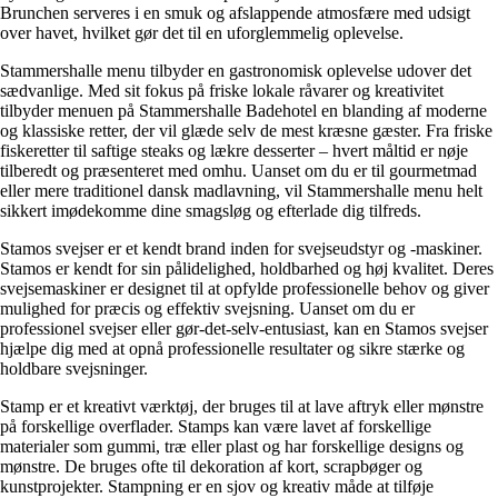
Brunchen serveres i en smuk og afslappende atmosfære med udsigt
over havet, hvilket gør det til en uforglemmelig oplevelse.
Stammershalle menu tilbyder en gastronomisk oplevelse udover det
sædvanlige. Med sit fokus på friske lokale råvarer og kreativitet
tilbyder menuen på Stammershalle Badehotel en blanding af moderne
og klassiske retter, der vil glæde selv de mest kræsne gæster. Fra friske
fiskeretter til saftige steaks og lækre desserter – hvert måltid er nøje
tilberedt og præsenteret med omhu. Uanset om du er til gourmetmad
eller mere traditionel dansk madlavning, vil Stammershalle menu helt
sikkert imødekomme dine smagsløg og efterlade dig tilfreds.
Stamos svejser er et kendt brand inden for svejseudstyr og -maskiner.
Stamos er kendt for sin pålidelighed, holdbarhed og høj kvalitet. Deres
svejsemaskiner er designet til at opfylde professionelle behov og giver
mulighed for præcis og effektiv svejsning. Uanset om du er
professionel svejser eller gør-det-selv-entusiast, kan en Stamos svejser
hjælpe dig med at opnå professionelle resultater og sikre stærke og
holdbare svejsninger.
Stamp er et kreativt værktøj, der bruges til at lave aftryk eller mønstre
på forskellige overflader. Stamps kan være lavet af forskellige
materialer som gummi, træ eller plast og har forskellige designs og
mønstre. De bruges ofte til dekoration af kort, scrapbøger og
kunstprojekter. Stampning er en sjov og kreativ måde at tilføje