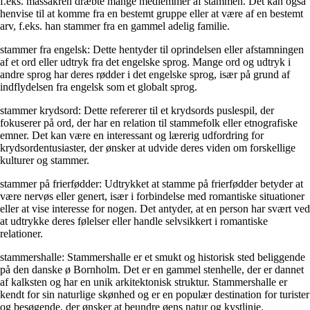
f.eks. massakren dræbte mange medlemmer af stammen. Det kan også
henvise til at komme fra en bestemt gruppe eller at være af en bestemt
arv, f.eks. han stammer fra en gammel adelig familie.
stammer fra engelsk: Dette hentyder til oprindelsen eller afstamningen
af et ord eller udtryk fra det engelske sprog. Mange ord og udtryk i
andre sprog har deres rødder i det engelske sprog, især på grund af
indflydelsen fra engelsk som et globalt sprog.
stammer krydsord: Dette refererer til et krydsords puslespil, der
fokuserer på ord, der har en relation til stammefolk eller etnografiske
emner. Det kan være en interessant og lærerig udfordring for
krydsordentusiaster, der ønsker at udvide deres viden om forskellige
kulturer og stammer.
stammer på frierfødder: Udtrykket at stamme på frierfødder betyder at
være nervøs eller genert, især i forbindelse med romantiske situationer
eller at vise interesse for nogen. Det antyder, at en person har svært ved
at udtrykke deres følelser eller handle selvsikkert i romantiske
relationer.
stammershalle: Stammershalle er et smukt og historisk sted beliggende
på den danske ø Bornholm. Det er en gammel stenhelle, der er dannet
af kalksten og har en unik arkitektonisk struktur. Stammershalle er
kendt for sin naturlige skønhed og er en populær destination for turister
og besøgende, der ønsker at beundre øens natur og kystlinje.