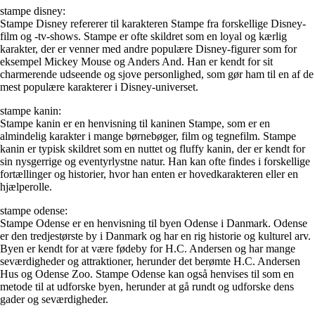
stampe disney:
Stampe Disney refererer til karakteren Stampe fra forskellige Disney-
film og -tv-shows. Stampe er ofte skildret som en loyal og kærlig
karakter, der er venner med andre populære Disney-figurer som for
eksempel Mickey Mouse og Anders And. Han er kendt for sit
charmerende udseende og sjove personlighed, som gør ham til en af de
mest populære karakterer i Disney-universet.
stampe kanin:
Stampe kanin er en henvisning til kaninen Stampe, som er en
almindelig karakter i mange børnebøger, film og tegnefilm. Stampe
kanin er typisk skildret som en nuttet og fluffy kanin, der er kendt for
sin nysgerrige og eventyrlystne natur. Han kan ofte findes i forskellige
fortællinger og historier, hvor han enten er hovedkarakteren eller en
hjælperolle.
stampe odense:
Stampe Odense er en henvisning til byen Odense i Danmark. Odense
er den tredjestørste by i Danmark og har en rig historie og kulturel arv.
Byen er kendt for at være fødeby for H.C. Andersen og har mange
seværdigheder og attraktioner, herunder det berømte H.C. Andersen
Hus og Odense Zoo. Stampe Odense kan også henvises til som en
metode til at udforske byen, herunder at gå rundt og udforske dens
gader og seværdigheder.