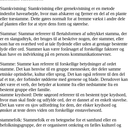
Stamkvistning: Stamkvistning eller grenekvistning er en metode
indenfor havearbejde, hvor man afskærer og fjerner en del af en plante
eller træstamme. Dette gøres normalt for at fremme vækst i andre dele
af planten eller for at styre dens form og størrelse.
Stammar: Stammar refererer til flertalsformen af udtrykket stamma, der
er en slangudtryk, der bruges til at beskrive nogen, der stammer, eller
som har en sværhed ved at tale flydende eller uden at gentage bestemte
lyde eller ord. Stammer kan være forårsaget af forskellige faktorer og
kan have en indvirkning på en persons kommunikationsevner.
Stamme: Stamme kan referere til forskellige betydninger af ordet
stamme. Det kan henvise til en gruppe mennesker, der deler samme
etniske oprindelse, kultur eller sprog. Det kan også referere til den del
af et træ, der forbinder rødderne med grenene og blade. Derudover kan
det være et verb, der betyder at komme fra eller nedstamme fra en
bestemt gruppe eller familie.
stamme krydsord: Dette søgeord refererer til en bestemt type krydsord,
hvor man skal finde og udfylde ord, der er dannet af en enkelt stavelse.
Det kan være en sjov udfordring for dem, der elsker krydsord og
ønsker at teste deres viden om forskellige enstavelsesord.
stammefolk: Stammefolk er en betegnelse for et samfund eller en
befolkningsgruppe, der er organiseret omkring en fælles kulturel og