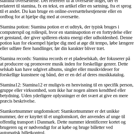
stamina oversættelse. Det refererer til at oversætte noget, der er
relateret til stamina, fx en tekst, en artikel eller en sætning, fra et sprog
til et andet. Du kan bruge en online-oversættelsestjeneste eller en
ordbog for at hjælpe dig med at oversætte.
Stamina potion: Stamina potion er et udtryk, der typisk bruges i
computerspil og rollespil, hvor en staminapotion er en fortrydelse eller
et genstand, der giver spilleren ekstra energi eller udholdenhed. Denne
potion kan for eksempel hjælpe dig med at øge dit tempo, løbe længere
eller udføre flere handlinger, før din karakter bliver træt.
Stamina records: Stamina records er et pladeselskab, der fokuserer på
at producere og promovere musik inden for forskellige genrer. Dette
selskab kan have udgivet albums, singler eller musikvideoer for
forskellige kunstnere og bånd, der er en del af deres musikkatalog.
Stamina12: Stamina12 er muligvis en henvisning til en specifik person,
gruppe eller virksomhed, som ikke har nogen almen kendthed eller
betydning. Uden yderligere oplysninger er det svært at give en mere
præcis beskrivelse.
Stamkortnummer ungdomskort: Stamkortnummer er det unikke
nummer, der er knyttet til et ungdomskort, der anvendes af unge til
offentlig transport i Danmark. Dette nummer identificerer kortet og
brugeren og er nødvendigt for at købe og bruge billetter ved
automatisk billetkontrol.