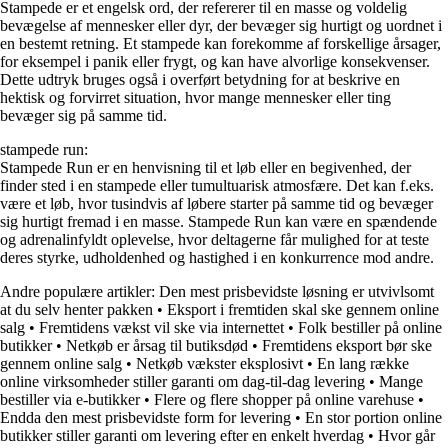
Stampede er et engelsk ord, der refererer til en masse og voldelig
bevægelse af mennesker eller dyr, der bevæger sig hurtigt og uordnet i
en bestemt retning. Et stampede kan forekomme af forskellige årsager,
for eksempel i panik eller frygt, og kan have alvorlige konsekvenser.
Dette udtryk bruges også i overført betydning for at beskrive en
hektisk og forvirret situation, hvor mange mennesker eller ting
bevæger sig på samme tid.
stampede run:
Stampede Run er en henvisning til et løb eller en begivenhed, der
finder sted i en stampede eller tumultuarisk atmosfære. Det kan f.eks.
være et løb, hvor tusindvis af løbere starter på samme tid og bevæger
sig hurtigt fremad i en masse. Stampede Run kan være en spændende
og adrenalinfyldt oplevelse, hvor deltagerne får mulighed for at teste
deres styrke, udholdenhed og hastighed i en konkurrence mod andre.
Andre populære artikler:
Den mest prisbevidste løsning er utvivlsomt
at du selv henter pakken
•
Eksport i fremtiden skal ske gennem online
salg
•
Fremtidens vækst vil ske via internettet
•
Folk bestiller på online
butikker
•
Netkøb er årsag til butiksdød
•
Fremtidens eksport bør ske
gennem online salg
•
Netkøb vækster eksplosivt
•
En lang række
online virksomheder stiller garanti om dag-til-dag levering
•
Mange
bestiller via e-butikker
•
Flere og flere shopper på online varehuse
•
Endda den mest prisbevidste form for levering
•
En stor portion online
butikker stiller garanti om levering efter en enkelt hverdag
•
Hvor går