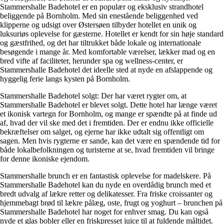
Stammershalle Badehotel er en populær og eksklusiv strandhotel
beliggende på Bornholm. Med sin enestående beliggenhed ved
klipperne og udsigt over Østersøen tilbyder hotellet en unik og
luksuriøs oplevelse for gæsterne. Hotellet er kendt for sin høje standard
og gæstfrihed, og det har tiltrukket både lokale og internationale
besøgende i mange år. Med komfortable værelser, lækker mad og en
bred vifte af faciliteter, herunder spa og wellness-center, er
Stammershalle Badehotel det ideelle sted at nyde en afslappende og
hyggelig ferie langs kysten på Bornholm.
Stammershalle Badehotel solgt: Der har været rygter om, at
Stammershalle Badehotel er blevet solgt. Dette hotel har længe været
et ikonisk vartegn for Bornholm, og mange er spændte på at finde ud
af, hvad der vil ske med det i fremtiden. Der er endnu ikke officielle
bekræftelser om salget, og ejerne har ikke udtalt sig offentligt om
sagen. Men hvis rygterne er sande, kan det være en spændende tid for
både lokalbefolkningen og turisterne at se, hvad fremtiden vil bringe
for denne ikoniske ejendom.
Stammershalle brunch er en fantastisk oplevelse for madelskere. På
Stammershalle Badehotel kan du nyde en overdådig brunch med et
bredt udvalg af lækre retter og delikatesser. Fra friske croissanter og
hjemmebagt brød til lækre pålæg, oste, frugt og yoghurt – brunchen på
Stammershalle Badehotel har noget for enhver smag. Du kan også
nyde et glas bobler eller en friskpresset juice til at fuldende måltidet.