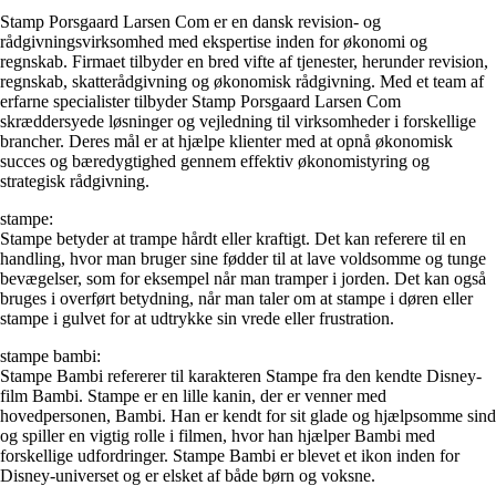
Stamp Porsgaard Larsen Com er en dansk revision- og
rådgivningsvirksomhed med ekspertise inden for økonomi og
regnskab. Firmaet tilbyder en bred vifte af tjenester, herunder revision,
regnskab, skatterådgivning og økonomisk rådgivning. Med et team af
erfarne specialister tilbyder Stamp Porsgaard Larsen Com
skræddersyede løsninger og vejledning til virksomheder i forskellige
brancher. Deres mål er at hjælpe klienter med at opnå økonomisk
succes og bæredygtighed gennem effektiv økonomistyring og
strategisk rådgivning.
stampe:
Stampe betyder at trampe hårdt eller kraftigt. Det kan referere til en
handling, hvor man bruger sine fødder til at lave voldsomme og tunge
bevægelser, som for eksempel når man tramper i jorden. Det kan også
bruges i overført betydning, når man taler om at stampe i døren eller
stampe i gulvet for at udtrykke sin vrede eller frustration.
stampe bambi:
Stampe Bambi refererer til karakteren Stampe fra den kendte Disney-
film Bambi. Stampe er en lille kanin, der er venner med
hovedpersonen, Bambi. Han er kendt for sit glade og hjælpsomme sind
og spiller en vigtig rolle i filmen, hvor han hjælper Bambi med
forskellige udfordringer. Stampe Bambi er blevet et ikon inden for
Disney-universet og er elsket af både børn og voksne.