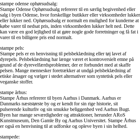
stampe odense ophørsudsalg:
Stampe Odense Ophørsudsalg refererer til en særlig begivenhed eller
salg i byen Odense, hvor forskellige butikker eller virksomheder lukker
eller lukker ned. Ophørsudsalg er normalt en mulighed for kunderne at
købe varer til nedsat pris, inden virksomheden lukker helt ned. Dette
kan være en god lejlighed til at gøre nogle gode forretninger og få fat i
varer til en billigere pris end normalt.
stampe pels:
Stampe pels er en henvisning til pelsbeklædning eller tøj lavet af
dyrepels. Pelsbeklædning har længe været et kontroversielt emne på
grund af de dyrevelfærdsproblemer, der er forbundet med at skaffe
pelsen. Mange mennesker foretrækker at undgå pelsbeklædning af
etiske årsager og vælger i stedet alternativer som syntetisk pels eller
veganske stoffer.
stampe århus:
Stampe Århus refererer til byen Aarhus i Danmark. Aarhus er
Danmarks næststørste by og er kendt for sin rige historie, sit
pulserende kulturliv og sin smukke beliggenhed ved Aarhus Bugt.
Byen har mange seværdigheder og attraktioner, herunder ARoS
Kunstmuseum, Den Gamle By og Aarhus Universitet. Stampe Århus
er også en henvisning til at udforske og opleve byen i sin helhed.
stampede: