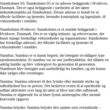
Stamholmen 93: Stamholmen 93 er en adresse beliggende i Hvidovre,
Danmark. Det er også beliggende i nærheden af det større
industrikompleks på Stamholmen. Denne adresse er kendt for at
tilbyde faciliteter og tjenester, herunder kontorplads og lagerplads, til
virksomheder i området.
Stamholmen Hvidovre: Stamholmen er et område beliggende i
Hvidovre, Danmark. Det er en vigtig industri- og erhvervszone, der
huser mange forskellige virksomheder og organisationer. Stamholmen
har forskellige adresser, der tilbyder faciliteter og tjenester til
virksomheder i området.
Stamhus: Stamhus er et dansk begreb, der betegner en tidligere type
ejendomsstruktur. Et stamhus var en stor jordbesiddelse, der tilhørte en
adelig familie og blev videregivet fra generation til generation.
Stamhuset blev betragtet som uadskilleligt fra familien, og det kunne
ikke sælges eller overdrages.
Stamina: Stamina refererer til den fysiske eller mentale styrke og
udholdenhed hos en person. Det beskriver evnen til at opretholde og
udføre aktiviteter over lang tid uden at blive træt eller udbrændt.
Stamina er afgørende for at klare fysisk anstrengelse eller mentalt
krævende opgaver.
Stamina betyder: Stamina betyder den samme som ovenstående –