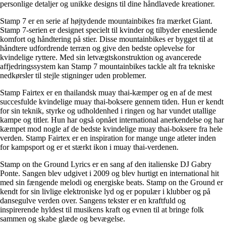
personlige detaljer og unikke designs til dine håndlavede kreationer.
Stamp 7 er en serie af højtydende mountainbikes fra mærket Giant.
Stamp 7-serien er designet specielt til kvinder og tilbyder enestående
komfort og håndtering på stier. Disse mountainbikes er bygget til at
håndtere udfordrende terræn og give den bedste oplevelse for
kvindelige ryttere. Med sin letvægtskonstruktion og avancerede
affjedringssystem kan Stamp 7 mountainbikes tackle alt fra tekniske
nedkørsler til stejle stigninger uden problemer.
Stamp Fairtex er en thailandsk muay thai-kæmper og en af de mest
succesfulde kvindelige muay thai-boksere gennem tiden. Hun er kendt
for sin teknik, styrke og udholdenhed i ringen og har vundet utallige
kampe og titler. Hun har også opnået international anerkendelse og har
kæmpet mod nogle af de bedste kvindelige muay thai-boksere fra hele
verden. Stamp Fairtex er en inspiration for mange unge atleter inden
for kampsport og er et stærkt ikon i muay thai-verdenen.
Stamp on the Ground Lyrics er en sang af den italienske DJ Gabry
Ponte. Sangen blev udgivet i 2009 og blev hurtigt en international hit
med sin fængende melodi og energiske beats. Stamp on the Ground er
kendt for sin livlige elektroniske lyd og er populær i klubber og på
dansegulve verden over. Sangens tekster er en kraftfuld og
inspirerende hyldest til musikens kraft og evnen til at bringe folk
sammen og skabe glæde og bevægelse.