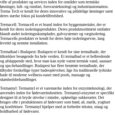
vifte af produkter og services inden for områder som termiske
løsninger, luft- og rumfart, forsvarsteknologi og industriautomation.
Terma Tech er kendt for deres innovative og pålidelige løsninger samt
deres stærke fokus på kundetilfredshed.
Termacell: Termacell er et brand inden for byggematerialer, der er
kendt for deres isoleringsprodukter. Deres produktsortiment omfatter
blandt andet isoleringsskumplader, gulvsystemer og vægisolering.
Termacells produkter er kendt for deres høje isoleringsevne, lang
levetid og nemme installation.
Termalbad i Budapest: Budapest er kendt for sine termalbade, der
tiltrækker besøgende fra hele verden. Et termalbad er et helbredende
og afslappende sted, hvor man kan nyde varmt termisk vand, saunaer
og spa-behandlinger. Budapest har flere berømte termalbade, der
tilbyder forskellige typer badeoplevelser, lige fra traditionelle tyrkiske
bade til moderne wellness-oaser med pools, massage og
skønhedsbehandlinger.
Termamyl: Termamyl er et varemærke inden for enzymteknologi, der
anvendes inden for fødevareindustrien. Termamyl-enzymet er specifikt
designet til at bryde stivelse i mindre, opløselige sukkerarter. Det
bruges ofte i produktionen af fødevarer som brød, øl, mælk, yoghurt
og konfekture. Termamyl hjælper med at forbedre tekstur, smag og
holdbarhed af fødevarer.