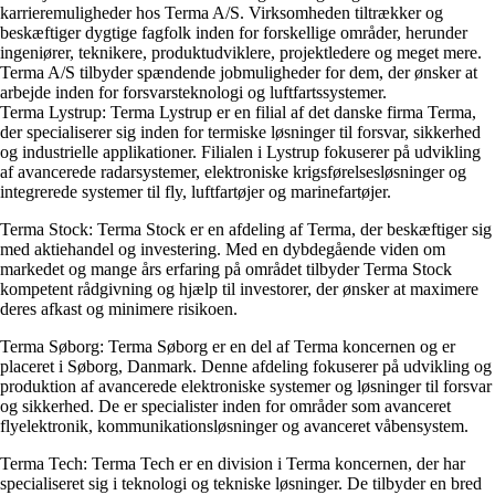
karrieremuligheder hos Terma A/S. Virksomheden tiltrækker og
beskæftiger dygtige fagfolk inden for forskellige områder, herunder
ingeniører, teknikere, produktudviklere, projektledere og meget mere.
Terma A/S tilbyder spændende jobmuligheder for dem, der ønsker at
arbejde inden for forsvarsteknologi og luftfartssystemer.
Terma Lystrup: Terma Lystrup er en filial af det danske firma Terma,
der specialiserer sig inden for termiske løsninger til forsvar, sikkerhed
og industrielle applikationer. Filialen i Lystrup fokuserer på udvikling
af avancerede radarsystemer, elektroniske krigsførelsesløsninger og
integrerede systemer til fly, luftfartøjer og marinefartøjer.
Terma Stock: Terma Stock er en afdeling af Terma, der beskæftiger sig
med aktiehandel og investering. Med en dybdegående viden om
markedet og mange års erfaring på området tilbyder Terma Stock
kompetent rådgivning og hjælp til investorer, der ønsker at maximere
deres afkast og minimere risikoen.
Terma Søborg: Terma Søborg er en del af Terma koncernen og er
placeret i Søborg, Danmark. Denne afdeling fokuserer på udvikling og
produktion af avancerede elektroniske systemer og løsninger til forsvar
og sikkerhed. De er specialister inden for områder som avanceret
flyelektronik, kommunikationsløsninger og avanceret våbensystem.
Terma Tech: Terma Tech er en division i Terma koncernen, der har
specialiseret sig i teknologi og tekniske løsninger. De tilbyder en bred