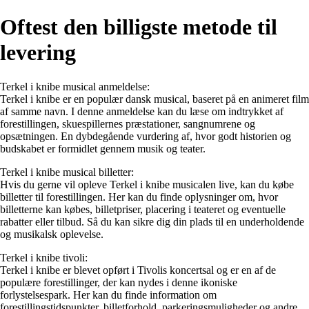
Oftest den billigste metode til
levering
Terkel i knibe musical anmeldelse:
Terkel i knibe er en populær dansk musical, baseret på en animeret film
af samme navn. I denne anmeldelse kan du læse om indtrykket af
forestillingen, skuespillernes præstationer, sangnumrene og
opsætningen. En dybdegående vurdering af, hvor godt historien og
budskabet er formidlet gennem musik og teater.
Terkel i knibe musical billetter:
Hvis du gerne vil opleve Terkel i knibe musicalen live, kan du købe
billetter til forestillingen. Her kan du finde oplysninger om, hvor
billetterne kan købes, billetpriser, placering i teateret og eventuelle
rabatter eller tilbud. Så du kan sikre dig din plads til en underholdende
og musikalsk oplevelse.
Terkel i knibe tivoli:
Terkel i knibe er blevet opført i Tivolis koncertsal og er en af ​​de
populære forestillinger, der kan nydes i denne ikoniske
forlystelsespark. Her kan du finde information om
forestillingstidspunkter, billetforhold, parkeringsmuligheder og andre