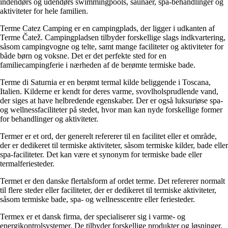
indendørs og udendørs swimmingpools, saunaer, spa-behandlinger og
aktiviteter for hele familien.
Terme Catez Camping er en campingplads, der ligger i udkanten af ​​
Terme Čatež. Campingpladsen tilbyder forskellige slags indkvartering,
såsom campingvogne og telte, samt mange faciliteter og aktiviteter for
både børn og voksne. Det er det perfekte sted for en
familiecampingferie i nærheden af ​​de berømte termiske bade.
Terme di Saturnia er en berømt termal kilde beliggende i Toscana,
Italien. Kilderne er kendt for deres varme, svovlholsprudlende vand,
der siges at have helbredende egenskaber. Der er også luksuriøse spa-
og wellnessfaciliteter på stedet, hvor man kan nyde forskellige former
for behandlinger og aktiviteter.
Termer er et ord, der generelt refererer til en facilitet eller et område,
der er dedikeret til termiske aktiviteter, såsom termiske kilder, bade eller
spa-faciliteter. Det kan være et synonym for termiske bade eller
termalferiesteder.
Termet er den danske flertalsform af ordet terme. Det refererer normalt
til flere steder eller faciliteter, der er dedikeret til termiske aktiviteter,
såsom termiske bade, spa- og wellnesscentre eller feriesteder.
Termex er et dansk firma, der specialiserer sig i varme- og
energikontrolsystemer. De tilbyder forskellige produkter og løsninger,