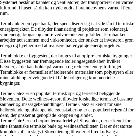
Systemet består af kanaler og ventilatorer, der transporterer den varme
luft rundt i huset, så du kan nyde godt af brændeovnens varme i flere
rum.
Termbank er en type bank, der specialiserer sig i at yde lån til termiske
energiprojekter. De tilbyder finansiering til projekter som solenergi,
vindenergi, biogas og andre vedvarende energikilder. Termbanker
arbejder tæt sammen med virksomheder, der ønsker at investere i grøn
energi og hjælper med at realisere bæredygtige energiprojekter.
Termblokke er byggesten, der bruges til at opføre termiske bygninger.
Disse byggesten har fremragende isoleringsegenskaber, hvilket
betyder, at de kan holde på varmen og reducere energiforbruget.
Termblokke er fremstillet af isolerende materialer som polystyren eller
mineraluld og er velegnede til både boliger og kommercielle
bygninger.
Terme Catez er en populær termisk spa og feriested beliggende i
Slovenien. Dette wellness-resort tilbyder forskellige termiske bassiner,
saunaer og massagebehandlinger. Terme Catez er kendt for sine
helbredende og afslappende egenskaber og er et populært rejsemål for
dem, der ønsker at genoplade kroppen og sindet.
Terme Čatež er en berømt termalferieby i Slovenien, der er kendt for
sine fantastiske termiske bade og wellnessfaciliteter. Det er det største
kompleks af sin slags i Slovenien og tilbyder et bredt udvalg af