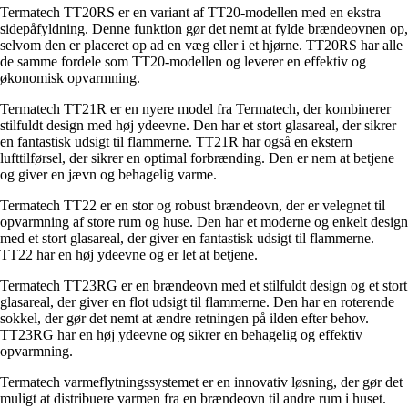
Termatech TT20RS er en variant af TT20-modellen med en ekstra
sidepåfyldning. Denne funktion gør det nemt at fylde brændeovnen op,
selvom den er placeret op ad en væg eller i et hjørne. TT20RS har alle
de samme fordele som TT20-modellen og leverer en effektiv og
økonomisk opvarmning.
Termatech TT21R er en nyere model fra Termatech, der kombinerer
stilfuldt design med høj ydeevne. Den har et stort glasareal, der sikrer
en fantastisk udsigt til flammerne. TT21R har også en ekstern
lufttilførsel, der sikrer en optimal forbrænding. Den er nem at betjene
og giver en jævn og behagelig varme.
Termatech TT22 er en stor og robust brændeovn, der er velegnet til
opvarmning af store rum og huse. Den har et moderne og enkelt design
med et stort glasareal, der giver en fantastisk udsigt til flammerne.
TT22 har en høj ydeevne og er let at betjene.
Termatech TT23RG er en brændeovn med et stilfuldt design og et stort
glasareal, der giver en flot udsigt til flammerne. Den har en roterende
sokkel, der gør det nemt at ændre retningen på ilden efter behov.
TT23RG har en høj ydeevne og sikrer en behagelig og effektiv
opvarmning.
Termatech varmeflytningssystemet er en innovativ løsning, der gør det
muligt at distribuere varmen fra en brændeovn til andre rum i huset.