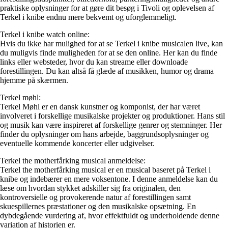
praktiske oplysninger for at gøre dit besøg i Tivoli og oplevelsen af
Terkel i knibe endnu mere bekvemt og uforglemmeligt.
Terkel i knibe watch online:
Hvis du ikke har mulighed for at se Terkel i knibe musicalen live, kan
du muligvis finde muligheden for at se den online. Her kan du finde
links eller websteder, hvor du kan streame eller downloade
forestillingen. Du kan altså få glæde af musikken, humor og drama
hjemme på skærmen.
Terkel møhl:
Terkel Møhl er en dansk kunstner og komponist, der har været
involveret i forskellige musikalske projekter og produktioner. Hans stil
og musik kan være inspireret af forskellige genrer og stemninger. Her
finder du oplysninger om hans arbejde, baggrundsoplysninger og
eventuelle kommende koncerter eller udgivelser.
Terkel the motherfårking musical anmeldelse:
Terkel the motherfårking musical er en musical baseret på Terkel i
knibe og indebærer en mere voksentone. I denne anmeldelse kan du
læse om hvordan stykket adskiller sig fra originalen, den
kontroversielle og provokerende natur af forestillingen samt
skuespillernes præstationer og den musikalske opsætning. En
dybdegående vurdering af, hvor effektfuldt og underholdende denne
variation af historien er.