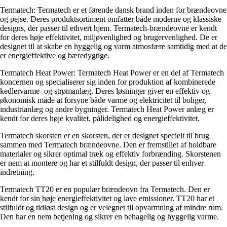
Termatech: Termatech er et førende dansk brand inden for brændeovne
og pejse. Deres produktsortiment omfatter både moderne og klassiske
designs, der passer til ethvert hjem. Termatech-brændeovne er kendt
for deres høje effektivitet, miljøvenlighed og brugervenlighed. De er
designet til at skabe en hyggelig og varm atmosfære samtidig med at de
er energieffektive og bæredygtige.
Termatech Heat Power: Termatech Heat Power er en del af Termatech
koncernen og specialiserer sig inden for produktion af kombinerede
kedlervarme- og strømanlæg. Deres løsninger giver en effektiv og
økonomisk måde at forsyne både varme og elektricitet til boliger,
industrianlæg og andre bygninger. Termatech Heat Power anlæg er
kendt for deres høje kvalitet, pålidelighed og energieffektivitet.
Termatech skorsten er en skorsten, der er designet specielt til brug
sammen med Termatech brændeovne. Den er fremstillet af holdbare
materialer og sikrer optimal træk og effektiv forbrænding. Skorstenen
er nem at montere og har et stilfuldt design, der passer til enhver
indretning.
Termatech TT20 er en populær brændeovn fra Termatech. Den er
kendt for sin høje energieffektivitet og lave emissioner. TT20 har et
stilfuldt og tidløst design og er velegnet til opvarmning af mindre rum.
Den har en nem betjening og sikrer en behagelig og hyggelig varme.