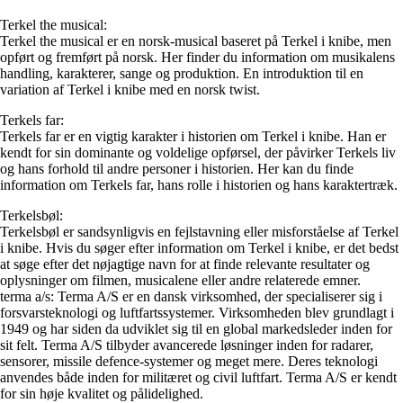
Terkel the musical:
Terkel the musical er en norsk-musical baseret på Terkel i knibe, men
opført og fremført på norsk. Her finder du information om musikalens
handling, karakterer, sange og produktion. En introduktion til en
variation af Terkel i knibe med en norsk twist.
Terkels far:
Terkels far er en vigtig karakter i historien om Terkel i knibe. Han er
kendt for sin dominante og voldelige opførsel, der påvirker Terkels liv
og hans forhold til andre personer i historien. Her kan du finde
information om Terkels far, hans rolle i historien og hans karaktertræk.
Terkelsbøl:
Terkelsbøl er sandsynligvis en fejlstavning eller misforståelse af Terkel
i knibe. Hvis du søger efter information om Terkel i knibe, er det bedst
at søge efter det nøjagtige navn for at finde relevante resultater og
oplysninger om filmen, musicalene eller andre relaterede emner.
terma a/s: Terma A/S er en dansk virksomhed, der specialiserer sig i
forsvarsteknologi og luftfartssystemer. Virksomheden blev grundlagt i
1949 og har siden da udviklet sig til en global markedsleder inden for
sit felt. Terma A/S tilbyder avancerede løsninger inden for radarer,
sensorer, missile defence-systemer og meget mere. Deres teknologi
anvendes både inden for militæret og civil luftfart. Terma A/S er kendt
for sin høje kvalitet og pålidelighed.