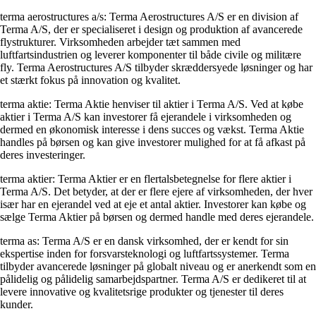
terma aerostructures a/s: Terma Aerostructures A/S er en division af
Terma A/S, der er specialiseret i design og produktion af avancerede
flystrukturer. Virksomheden arbejder tæt sammen med
luftfartsindustrien og leverer komponenter til både civile og militære
fly. Terma Aerostructures A/S tilbyder skræddersyede løsninger og har
et stærkt fokus på innovation og kvalitet.
terma aktie: Terma Aktie henviser til aktier i Terma A/S. Ved at købe
aktier i Terma A/S kan investorer få ejerandele i virksomheden og
dermed en økonomisk interesse i dens succes og vækst. Terma Aktie
handles på børsen og kan give investorer mulighed for at få afkast på
deres investeringer.
terma aktier: Terma Aktier er en flertalsbetegnelse for flere aktier i
Terma A/S. Det betyder, at der er flere ejere af virksomheden, der hver
især har en ejerandel ved at eje et antal aktier. Investorer kan købe og
sælge Terma Aktier på børsen og dermed handle med deres ejerandele.
terma as: Terma A/S er en dansk virksomhed, der er kendt for sin
ekspertise inden for forsvarsteknologi og luftfartssystemer. Terma
tilbyder avancerede løsninger på globalt niveau og er anerkendt som en
pålidelig og pålidelig samarbejdspartner. Terma A/S er dedikeret til at
levere innovative og kvalitetsrige produkter og tjenester til deres
kunder.