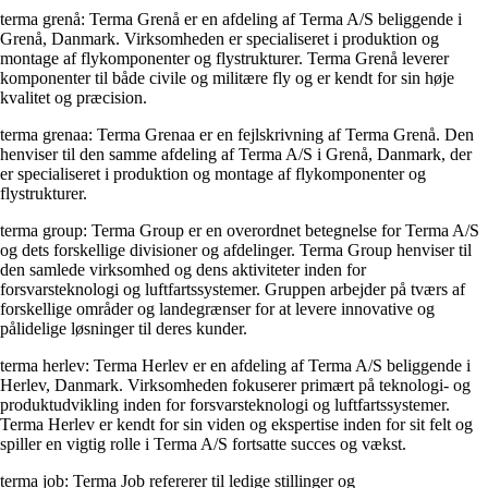
terma grenå: Terma Grenå er en afdeling af Terma A/S beliggende i
Grenå, Danmark. Virksomheden er specialiseret i produktion og
montage af flykomponenter og flystrukturer. Terma Grenå leverer
komponenter til både civile og militære fly og er kendt for sin høje
kvalitet og præcision.
terma grenaa: Terma Grenaa er en fejlskrivning af Terma Grenå. Den
henviser til den samme afdeling af Terma A/S i Grenå, Danmark, der
er specialiseret i produktion og montage af flykomponenter og
flystrukturer.
terma group: Terma Group er en overordnet betegnelse for Terma A/S
og dets forskellige divisioner og afdelinger. Terma Group henviser til
den samlede virksomhed og dens aktiviteter inden for
forsvarsteknologi og luftfartssystemer. Gruppen arbejder på tværs af
forskellige områder og landegrænser for at levere innovative og
pålidelige løsninger til deres kunder.
terma herlev: Terma Herlev er en afdeling af Terma A/S beliggende i
Herlev, Danmark. Virksomheden fokuserer primært på teknologi- og
produktudvikling inden for forsvarsteknologi og luftfartssystemer.
Terma Herlev er kendt for sin viden og ekspertise inden for sit felt og
spiller en vigtig rolle i Terma A/S fortsatte succes og vækst.
terma job: Terma Job refererer til ledige stillinger og