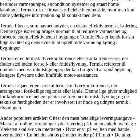
herunder varmepumper, aircondition-systemer og smart home-
løsninger. Termex.dk er firmaets officielle hjemmeside, hvor man kan
finde yderligere information og få kontakt med dem.
Termic Plus er, som navnet antyder, en ekstra effektiv termisk isolering.
Denne type isolering bruges normalt til at reducere varmetabet og
forbedre energieffektiviteten i bygninger. Termic Plus er kendt for sin
høje kvalitet og dens evne til at opretholde varme og køling i
bygninger.
Termik er en termisk flyvekonkurrence eller konkurrenceserie, der
finder sted inden for sejl- eller fritidsflyvning. Termik refererer til
områder med varmluftstigninger, der kan bruges til at opnå højde og
længere flyveture uden kraftfuld motor-assistancer.
Termik Ligaen er en serie af termiske flyvekonkurrencer, der
arrangeres i forskellige regioner eller lande. Denne liga giver mulighed
for konkurrence mellem piloter og fremmer termisk flyvning og de
tekniske færdigheder, der er involveret i at finde og udnytte termik i
flyvningen.
Andre populære artikler:
Oftest den mest betalelige leveringsudgave
•
Masser af online forretninger yder levering på blot en enkelt hverdag
•
Væksten skal ske via internettet
•
Hvor er vi på vej hen med handel
over nettet?
•
En hel del shops på nettet byder på fri fragt
•
De unge