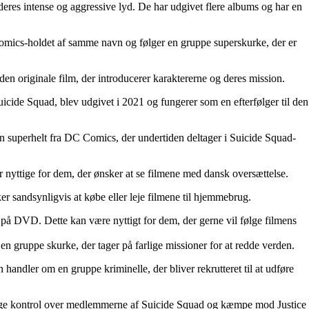
deres intense og aggressive lyd. De har udgivet flere albums og har en
 Comics-holdet af samme navn og følger en gruppe superskurke, der er
den originale film, der introducerer karaktererne og deres mission.
icide Squad, blev udgivet i 2021 og fungerer som en efterfølger til den
en superhelt fra DC Comics, der undertiden deltager i Suicide Squad-
r nyttige for dem, der ønsker at se filmene med dansk oversættelse.
er sandsynligvis at købe eller leje filmene til hjemmebrug.
 på DVD. Dette kan være nyttigt for dem, der gerne vil følge filmens
n gruppe skurke, der tager på farlige missioner for at redde verden.
handler om en gruppe kriminelle, der bliver rekrutteret til at udføre
t tage kontrol over medlemmerne af Suicide Squad og kæmpe mod Justice