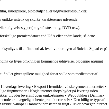
, skuespillere, plotdetaljer eller udgivelsestidspunkter.
 unikke æstetik og skurke-karakterernes udseende.
eller udgivelsestyper (biograf, streaming, DVD osv.).
orskellige premieredatoer end USA eller andre lande, så dette
dsynligvis til at finde ud af, hvad vurderingen af Suicide Squad er på
abe spænding og hype omkring en kommende udgivelse, og denne søgning
e. Spillet giver spillere mulighed for at spille som medlemmer af
 1 hverdags levering
•
Eksport i fremtiden vil ske gennem internettet
•
llige fragtmetoder
•
Nogle internet shops byder på levering uden
kker tilbyder levering uden omkostninger
•
Webbutikker i Danmark
metode er unægtelig at hente produkterne selv
•
Den billigste type af
 række e-shops i Danmark præsterer fri fragt
•
Hvor bevæger internet