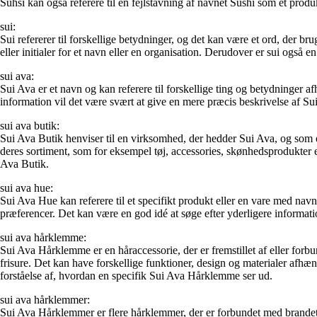
Suhsi kan også referere til en fejlstavning af navnet Sushi som et produ
sui:
Sui refererer til forskellige betydninger, og det kan være et ord, der br
eller initialer for et navn eller en organisation. Derudover er sui ogs
sui ava:
Sui Ava er et navn og kan referere til forskellige ting og betydninger
information vil det være svært at give en mere præcis beskrivelse af Su
sui ava butik:
Sui Ava Butik henviser til en virksomhed, der hedder Sui Ava, og som er 
deres sortiment, som for eksempel tøj, accessories, skønhedsprodukter ell
Ava Butik.
sui ava hue:
Sui Ava Hue kan referere til et specifikt produkt eller en vare med nav
præferencer. Det kan være en god idé at søge efter yderligere informatio
sui ava hårklemme:
Sui Ava Hårklemme er en håraccessorie, der er fremstillet af eller forb
frisure. Det kan have forskellige funktioner, design og materialer afhæn
forståelse af, hvordan en specifik Sui Ava Hårklemme ser ud.
sui ava hårklemmer:
Sui Ava Hårklemmer er flere hårklemmer, der er forbundet med brandet S