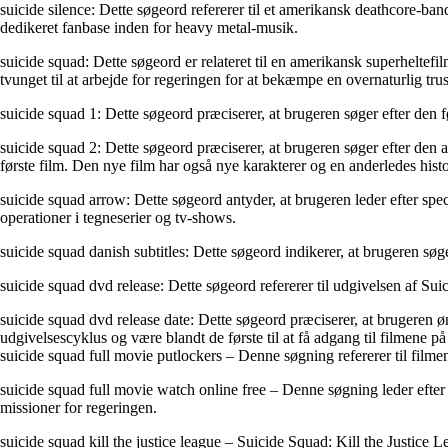
suicide silence: Dette søgeord refererer til et amerikansk deathcore-b
dedikeret fanbase inden for heavy metal-musik.
suicide squad: Dette søgeord er relateret til en amerikansk superhelte
tvunget til at arbejde for regeringen for at bekæmpe en overnaturlig trus
suicide squad 1: Dette søgeord præciserer, at brugeren søger efter den f
suicide squad 2: Dette søgeord præciserer, at brugeren søger efter den 
første film. Den nye film har også nye karakterer og en anderledes histo
suicide squad arrow: Dette søgeord antyder, at brugeren leder efter s
operationer i tegneserier og tv-shows.
suicide squad danish subtitles: Dette søgeord indikerer, at brugeren sø
suicide squad dvd release: Dette søgeord refererer til udgivelsen af Su
suicide squad dvd release date: Dette søgeord præciserer, at brugeren 
udgivelsescyklus og være blandt de første til at få adgang til filmene 
suicide squad full movie putlockers – Denne søgning refererer til filme
suicide squad full movie watch online free – Denne søgning leder efter e
missioner for regeringen.
suicide squad kill the justice league – Suicide Squad: Kill the Justi