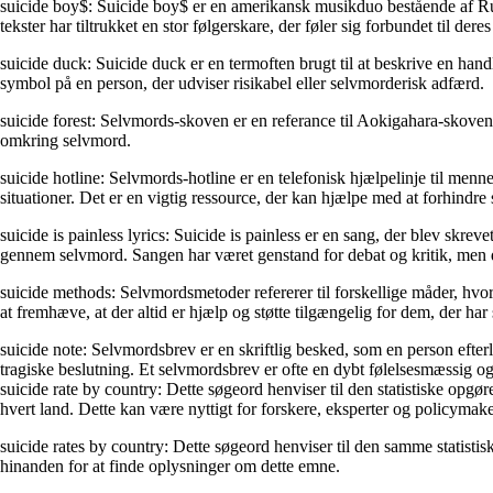
suicide boy$: Suicide boy$ er en amerikansk musikduo bestående af R
tekster har tiltrukket en stor følgerskare, der føler sig forbundet til dere
suicide duck: Suicide duck er en termoften brugt til at beskrive en ha
symbol på en person, der udviser risikabel eller selvmorderisk adfærd.
suicide forest: Selvmords-skoven er en referance til Aokigahara-skoven i
omkring selvmord.
suicide hotline: Selvmords-hotline er en telefonisk hjælpelinje til mennes
situationer. Det er en vigtig ressource, der kan hjælpe med at forhindre 
suicide is painless lyrics: Suicide is painless er en sang, der blev sk
gennem selvmord. Sangen har været genstand for debat og kritik, men de
suicide methods: Selvmordsmetoder refererer til forskellige måder, hvorp
at fremhæve, at der altid er hjælp og støtte tilgængelig for dem, der ha
suicide note: Selvmordsbrev er en skriftlig besked, som en person efter
tragiske beslutning. Et selvmordsbrev er ofte en dybt følelsesmæssig og
suicide rate by country: Dette søgeord henviser til den statistiske opgø
hvert land. Dette kan være nyttigt for forskere, eksperter og policyma
suicide rates by country: Dette søgeord henviser til den samme statisti
hinanden for at finde oplysninger om dette emne.