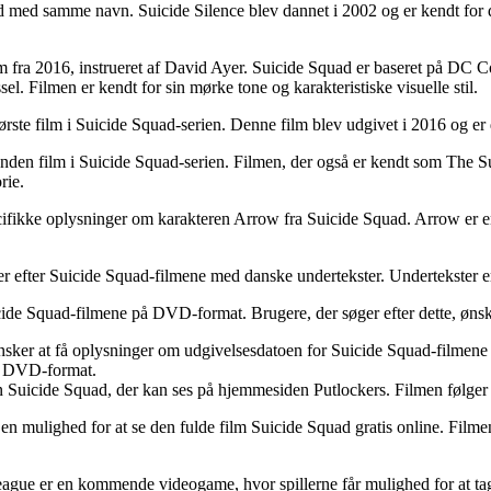
and med samme navn. Suicide Silence blev dannet i 2002 og er kendt for 
film fra 2016, instrueret af David Ayer. Suicide Squad er baseret på DC
sel. Filmen er kendt for sin mørke tone og karakteristiske visuelle stil.
ørste film i Suicide Squad-serien. Denne film blev udgivet i 2016 og er 
anden film i Suicide Squad-serien. Filmen, der også er kendt som The Su
rie.
pecifikke oplysninger om karakteren Arrow fra Suicide Squad. Arrow er 
ger efter Suicide Squad-filmene med danske undertekster. Undertekster e
icide Squad-filmene på DVD-format. Brugere, der søger efter dette, ønsk
ønsker at få oplysninger om udgivelsesdatoen for Suicide Squad-filmene
på DVD-format.
n Suicide Squad, der kan ses på hjemmesiden Putlockers. Filmen følger e
n mulighed for at se den fulde film Suicide Squad gratis online. Filmen 
ce League er en kommende videogame, hvor spillerne får mulighed for a