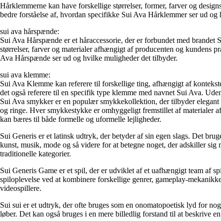
Hårklemmerne kan have forskellige størrelser, former, farver og designs
bedre forståelse af, hvordan specifikke Sui Ava Hårklemmer ser ud og h
sui ava hårspænde:
Sui Ava Hårspænde er et håraccessorie, der er forbundet med brandet Sui
størrelser, farver og materialer afhængigt af producenten og kundens præf
Ava Hårspænde ser ud og hvilke muligheder det tilbyder.
sui ava klemme:
Sui Ava Klemme kan referere til forskellige ting, afhængigt af kontekst
det også referere til en specifik type klemme med navnet Sui Ava. Uden 
Sui Ava smykker er en populær smykkekollektion, der tilbyder elegant 
og ringe. Hver smykkestykke er omhyggeligt fremstillet af materialer af h
kan bæres til både formelle og uformelle lejligheder.
Sui Generis er et latinsk udtryk, der betyder af sin egen slags. Det bru
kunst, musik, mode og så videre for at betegne noget, der adskiller sig
traditionelle kategorier.
Sui Generis Game er et spil, der er udviklet af et uafhængigt team af spi
spiloplevelse ved at kombinere forskellige genrer, gameplay-mekanikker 
videospillere.
Sui sui er et udtryk, der ofte bruges som en onomatopoetisk lyd for noget
løber. Det kan også bruges i en mere billedlig forstand til at beskrive