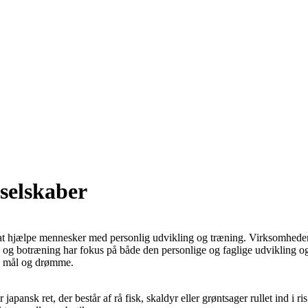
 selskaber
i at hjælpe mennesker med personlig udvikling og træning. Virksomheden
ng og botræning har fokus på både den personlige og faglige udvikling og
es mål og drømme.
ær japansk ret, der består af rå fisk, skaldyr eller grøntsager rullet ind 