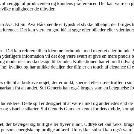
 afhængigt af producenten og kundens præferencer. Det kan være en god i
vilke muligheder de tilbyder.
 Ava. Et Sui Ava Hårspænde er typisk et stykke tilbehør, der bruges til 
erencer. Det kan være en god idé at søge efter billeder eller yderligere 
en. Det kan referere til en klemme forbundet med mærket eller brandet S
yderligere information vil det dog være svært at give en mere præcis be
og moderne smykkedesign til kvinder. Kollektionen har et bredt udvalg 
øj kvalitet og har unikke detaljer, der tilføjer en touch af elegance til
ges ofte til at beskrive noget, der er unikt, specielt eller uovertruffen
 markant fra alt andet. Sui Generis kan også bruges som en betegnelse fo
ludviklere. Dette spil er designet til at være unikt og anderledes end de 
og visuelle stilarter. Sui Generis Game er kendt for dets dybde, komple
, der bevæger sig hurtigt eller flyver rundt. Udtrykket kan f.eks. bruges 
 en persons energiske og urolige adfærd. Udtrykket sui sui kan også være