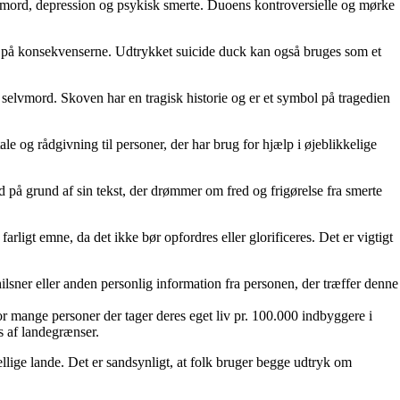
mord, depression og psykisk smerte. Duoens kontroversielle og mørke
nke på konsekvenserne. Udtrykket suicide duck kan også bruges som et
å selvmord. Skoven har en tragisk historie og er et symbol på tragedien
ale og rådgivning til personer, der har brug for hjælp i øjeblikkelige
d på grund af sin tekst, der drømmer om fred og frigørelse fra smerte
ligt emne, da det ikke bør opfordres eller glorificeres. Det er vigtigt
ilsner eller anden personlig information fra personen, der træffer denne
vor mange personer der tager deres eget liv pr. 100.000 indbyggere i
s af landegrænser.
ellige lande. Det er sandsynligt, at folk bruger begge udtryk om