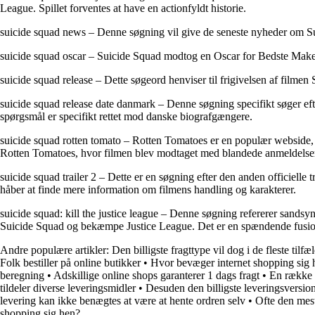
League. Spillet forventes at have en actionfyldt historie.
suicide squad news – Denne søgning vil give de seneste nyheder om Suic
suicide squad oscar – Suicide Squad modtog en Oscar for Bedste Make
suicide squad release – Dette søgeord henviser til frigivelsen af film
suicide squad release date danmark – Denne søgning specifikt søger ef
spørgsmål er specifikt rettet mod danske biografgængere.
suicide squad rotten tomato – Rotten Tomatoes er en populær webside, d
Rotten Tomatoes, hvor filmen blev modtaget med blandede anmeldelse
suicide squad trailer 2 – Dette er en søgning efter den anden officiel
håber at finde mere information om filmens handling og karakterer.
suicide squad: kill the justice league – Denne søgning refererer sandsyn
Suicide Squad og bekæmpe Justice League. Det er en spændende fusion
Andre populære artikler:
Den billigste fragttype vil dog i de fleste til
Folk bestiller på online butikker
•
Hvor bevæger internet shopping sig 
beregning
•
Adskillige online shops garanterer 1 dags fragt
•
En række i
tildeler diverse leveringsmidler
•
Desuden den billigste leveringsversio
levering kan ikke benægtes at være at hente ordren selv
•
Ofte den mest
shopping sig hen?