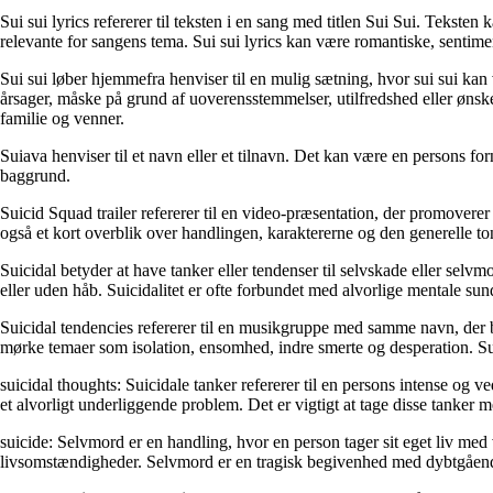
Sui sui lyrics refererer til teksten i en sang med titlen Sui Sui. Tekste
relevante for sangens tema. Sui sui lyrics kan være romantiske, sentime
Sui sui løber hjemmefra henviser til en mulig sætning, hvor sui sui kan
årsager, måske på grund af uoverensstemmelser, utilfredshed eller ønsk
familie og venner.
Suiava henviser til et navn eller et tilnavn. Det kan være en persons fo
baggrund.
Suicid Squad trailer refererer til en video-præsentation, der promoverer
også et kort overblik over handlingen, karaktererne og den generelle to
Suicidal betyder at have tanker eller tendenser til selvskade eller selv
eller uden håb. Suicidalitet er ofte forbundet med alvorlige mentale 
Suicidal tendencies refererer til en musikgruppe med samme navn, der 
mørke temaer som isolation, ensomhed, indre smerte og desperation. Suici
suicidal thoughts: Suicidale tanker refererer til en persons intense o
et alvorligt underliggende problem. Det er vigtigt at tage disse tanker m
suicide: Selvmord er en handling, hvor en person tager sit eget liv med 
livsomstændigheder. Selvmord er en tragisk begivenhed med dybtgåend