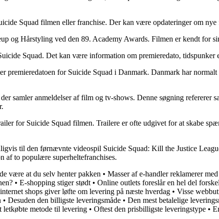
ide Squad filmen eller franchise. Der kan være opdateringer om nye film
up og Hårstyling ved den 89. Academy Awards. Filmen er kendt for sin
en Suicide Squad. Det kan være information om premieredato, tidspunker 
ter premieredatoen for Suicide Squad i Danmark. Danmark har normalt f
er samler anmeldelser af film og tv-shows. Denne søgning refererer san
r.
le trailer for Suicide Squad filmen. Trailere er ofte udgivet for at sk
ligvis til den førnævnte videospil Suicide Squad: Kill the Justice Leagu
 af to populære superheltefranchises.
fælde være at du selv henter pakken
•
Masser af e-handler reklamerer med
hen?
•
E-shopping stiger stødt
•
Online outlets foreslår en hel del forske
nternet shops giver løfte om levering på næste hverdag
•
Visse webbuti
n
•
Desuden den billigste leveringsmåde
•
Den mest betalelige leverings
 letkøbte metode til levering
•
Oftest den prisbilligste leveringstype
•
En