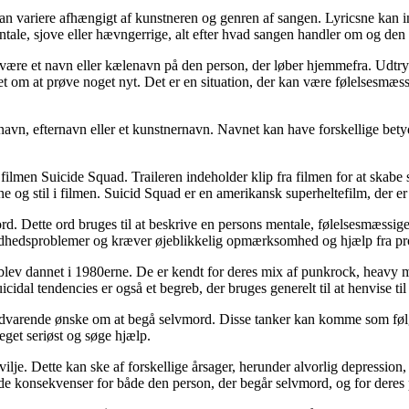
n kan variere afhængigt af kunstneren og genren af sangen. Lyricsne kan in
ntale, sjove eller hævngerrige, alt efter hvad sangen handler om og den 
 være et navn eller kælenavn på den person, der løber hjemmefra. Udtrykk
et om at prøve noget nyt. Det er en situation, der kan være følelsesmæs
rnavn, efternavn eller et kunstnernavn. Navnet kan have forskellige betyd
 filmen Suicide Squad. Traileren indeholder klip fra filmen for at skabe 
ne og stil i filmen. Suicid Squad er en amerikansk superheltefilm, der 
mord. Dette ord bruges til at beskrive en persons mentale, følelsesmæssig
sundhedsproblemer og kræver øjeblikkelig opmærksomhed og hjælp fra pro
blev dannet i 1980erne. De er kendt for deres mix af punkrock, heavy m
dal tendencies er også et begreb, der bruges generelt til at henvise til
g vedvarende ønske om at begå selvmord. Disse tanker kan komme som føl
eget seriøst og søge hjælp.
vilje. Dette kan ske af forskellige årsager, herunder alvorlig depression
e konsekvenser for både den person, der begår selvmord, og for deres