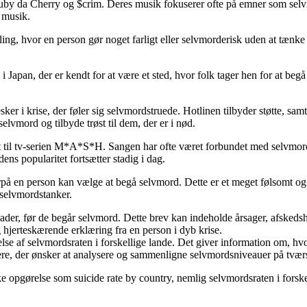
uby da Cherry og $crim. Deres musik fokuserer ofte på emner som selv
s musik.
ndling, hvor en person gør noget farligt eller selvmorderisk uden at tæ
 Japan, der er kendt for at være et sted, hvor folk tager hen for at beg
ker i krise, der føler sig selvmordstruede. Hotlinen tilbyder støtte, samt
selvmord og tilbyde trøst til dem, der er i nød.
revet til tv-serien M*A*S*H. Sangen har ofte været forbundet med selvmor
ns popularitet fortsætter stadig i dag.
å en person kan vælge at begå selvmord. Dette er et meget følsomt og far
r selvmordstanker.
lader, før de begår selvmord. Dette brev kan indeholde årsager, afskedsh
 hjerteskærende erklæring fra en person i dyb krise.
relse af selvmordsraten i forskellige lande. Det giver information om, h
kere, der ønsker at analysere og sammenligne selvmordsniveauer på tvær
ske opgørelse som suicide rate by country, nemlig selvmordsraten i forsk