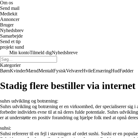
Om os
Send mail
Mediekit
Annoncer
Bruger
Nyhedsbrev
Samarbejde
Send et tip
projekt sund
Min konto
Tilmeld dig
Nyhedsbreve
Kategorier
Børn
Kvinder
Mænd
Mentalt
Fysisk
Velvære
Hvile
Ernæring
Hud
Fødder
Stadig flere bestiller via internet
suhrs udvikling og botræning:
Suhrs udvikling og botræning er en virksomhed, der specialiserer sig 
forbedre individets evne til at nå deres fulde potentiale. Suhrs udvikli
er at understøtte en positiv forandring og hjælpe folk med at opnå der
suhsi:
Suhsi refererer til en fejl i stavningen af ordet sushi. Sushi er en popul