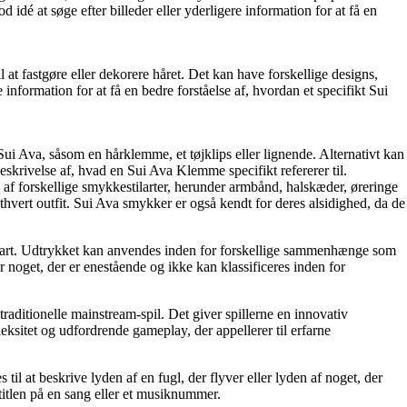
dé at søge efter billeder eller yderligere information for at få en
at fastgøre eller dekorere håret. Det kan have forskellige designs,
information for at få en bedre forståelse af, hvordan et specifikt Sui
ui Ava, såsom en hårklemme, et tøjklips eller lignende. Alternativt kan
skrivelse af, hvad en Sui Ava Klemme specifikt refererer til.
af forskellige smykkestilarter, herunder armbånd, halskæder, øreringe
 ethvert outfit. Sui Ava smykker er også kendt for deres alsidighed, da de
 i sin art. Udtrykket kan anvendes inden for forskellige sammenhænge som
r noget, der er enestående og ikke kan klassificeres inden for
traditionelle mainstream-spil. Det giver spillerne en innovativ
ksitet og udfordrende gameplay, der appellerer til erfarne
til at beskrive lyden af en fugl, der flyver eller lyden af noget, der
 titlen på en sang eller et musiknummer.