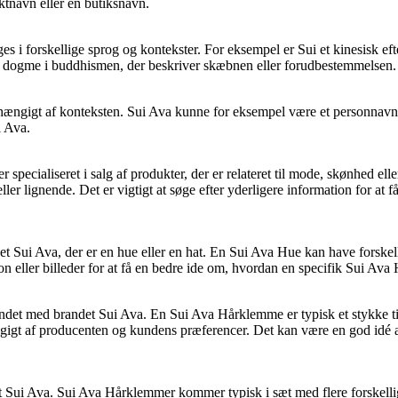
ktnavn eller en butiksnavn.
uges i forskellige sprog og kontekster. For eksempel er Sui et kinesisk ef
å en dogme i buddhismen, der beskriver skæbnen eller forudbestemmelsen.
 afhængigt af konteksten. Sui Ava kunne for eksempel være et personnav
i Ava.
specialiseret i salg af produkter, der er relateret til mode, skønhed ell
er lignende. Det er vigtigt at søge efter yderligere information for at få
net Sui Ava, der er en hue eller en hat. En Sui Ava Hue kan have forskel
n eller billeder for at få en bedre ide om, hvordan en specifik Sui Ava 
undet med brandet Sui Ava. En Sui Ava Hårklemme er typisk et stykke tilb
gigt af producenten og kundens præferencer. Det kan være en god idé at s
ui Ava. Sui Ava Hårklemmer kommer typisk i sæt med flere forskellige k