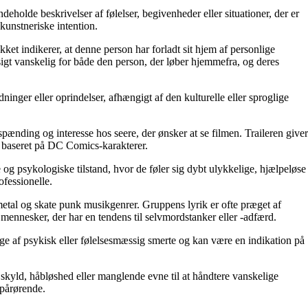
deholde beskrivelser af følelser, begivenheder eller situationer, der er
kunstneriske intention.
et indikerer, at denne person har forladt sit hjem af personlige
sigt vanskelig for både den person, der løber hjemmefra, og deres
ninger eller oprindelser, afhængigt af den kulturelle eller sproglige
spænding og interesse hos seere, der ønsker at se filmen. Traileren giver
er baseret på DC Comics-karakterer.
e og psykologiske tilstand, hvor de føler sig dybt ulykkelige, hjælpeløse
fessionelle.
etal og skate punk musikgenrer. Gruppens lyrik er ofte præget af
 mennesker, der har en tendens til selvmordstanker eller -adfærd.
ge af psykisk eller følelsesmæssig smerte og kan være en indikation på
, skyld, håbløshed eller manglende evne til at håndtere vanskelige
 pårørende.