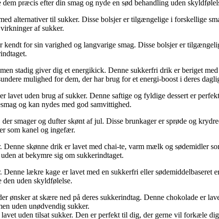
 dem præcis efter din smag og nyde en sød behandling uden skyldfølel
 alternativer til sukker. Disse bolsjer er tilgængelige i forskellige sm
virkninger af sukker.
er kendt for sin varighed og langvarige smag. Disse bolsjer er tilgængeli
rindtaget.
 men stadig giver dig et energikick. Denne sukkerfri drik er beriget med 
ndere mulighed for dem, der har brug for et energi-boost i deres daglig
 lavet uden brug af sukker. Denne saftige og fyldige dessert er perfekt
adesmag og kan nydes med god samvittighed.
, der smager og dufter skønt af jul. Disse brunkager er sprøde og krydr
er som kanel og ingefær.
ker. Denne skønne drik er lavet med chai-te, varm mælk og sødemidler s
 uden at bekymre sig om sukkerindtaget.
Denne lækre kage er lavet med en sukkerfri eller sødemiddelbaseret ers
e den uden skyldfølelse.
r ønsker at skære ned på deres sukkerindtag. Denne chokolade er lavet m
 men uden unødvendig sukker.
t uden tilsat sukker. Den er perfekt til dig, der gerne vil forkæle dig