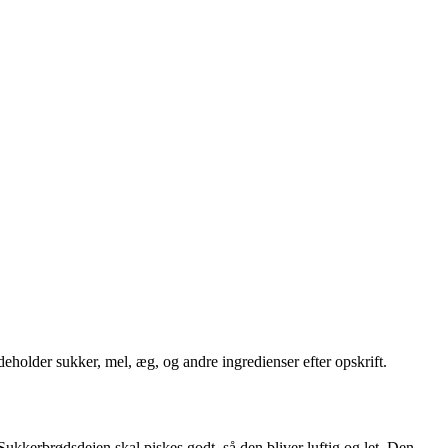
deholder sukker, mel, æg, og andre ingredienser efter opskrift.
Sukkerbrødsdejen skal piskes godt, så den bliver luftig og let. Den