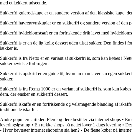
med et lækkert udseende.
Sukkerfri gulerodskage er en sundere version af den klassiske kage, de
Sukkerfri havregrynskugler er en sukkerfri og sundere version af den 
Sukkerfri hyldeblomstsaft er en forfriskende drik lavet med hyldebloms
Sukkerfri is er en dejlig kølig dessert uden tilsat sukker. Den findes i 
lækker is.
Sukkerfri is fra Netto er en variant af sukkerfri is, som kan købes i Net
sukkerbevidste forbrugere.
Sukkerfri is opskrift er en guide til, hvordan man laver sin egen sukke
sukker.
Sukkerfri is fra Rema 1000 er en variant af sukkerfri is, som kan købes
dem, der ønsker en sukkerfri dessert.
Sukkerfri iskaffe er en forfriskende og velsmagende blanding af iskaffe
traditionelle iskaffer.
Andre populære artikler:
Flere og flere bestiller via internet shops
•
En 
leveringsløsning
•
En række shops på nettet lover 1 dags levering
•
Des
•
Hvor bevæger internet shopping sig hen?
•
De fleste køber på interne