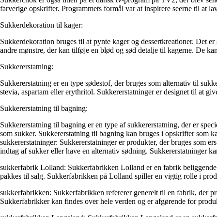
farverige opskrifter. Programmets formål var at inspirere seerne til at l
Sukkerdekoration til kager:
Sukkerdekoration bruges til at pynte kager og dessertkreationer. Det er 
andre mønstre, der kan tilføje en blød og sød detalje til kagerne. De k
Sukkererstatning:
Sukkererstatning er en type sødestof, der bruges som alternativ til suk
stevia, aspartam eller erythritol. Sukkererstatninger er designet til a
Sukkererstatning til bagning:
Sukkererstatning til bagning er en type af sukkererstatning, der er spec
som sukker. Sukkererstatning til bagning kan bruges i opskrifter som k
sukkererstatninger: Sukkererstatninger er produkter, der bruges som erst
indtag af sukker eller have en alternativ sødning. Sukkererstatninger 
sukkerfabrik Lolland: Sukkerfabrikken Lolland er en fabrik beliggende 
pakkes til salg. Sukkerfabrikken på Lolland spiller en vigtig rolle i pr
sukkerfabrikken: Sukkerfabrikken refererer generelt til en fabrik, der 
Sukkerfabrikker kan findes over hele verden og er afgørende for produk