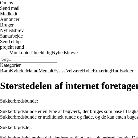
Om os
Send mail
Mediekit
Annoncer
Bruger
Nyhedsbrev
Samarbejde
Send et tip
projekt sund
Min konto
Tilmeld dig
Nyhedsbreve
Kategorier
Børn
Kvinder
Mænd
Mentalt
Fysisk
Velvære
Hvile
Ernæring
Hud
Fødder
Størstedelen af internet foretag
Sukkerbrødsbunde:
Sukkerbrødsbunde er en type af bagværk, der bruges som base til lagkager
Sukkerbrødsbunde er traditionelt runde og flade, og de kan enten bage
Sukkerbrødsdej:
Sukkerbrødsdej er den dej, der bruges til at lave sukkerbrødsbunde. Den 