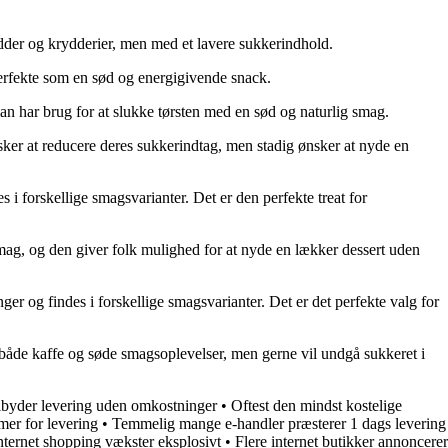
ødder og krydderier, men med et lavere sukkerindhold.
perfekte som en sød og energigivende snack.
an har brug for at slukke tørsten med en sød og naturlig smag.
ønsker at reducere deres sukkerindtag, men stadig ønsker at nyde en
 i forskellige smagsvarianter. Det er den perfekte treat for
 smag, og den giver folk mulighed for at nyde en lækker dessert uden
er og findes i forskellige smagsvarianter. Det er det perfekte valg for
r både kaffe og søde smagsoplevelser, men gerne vil undgå sukkeret i
lbyder levering uden omkostninger
•
Oftest den mindst kostelige
mer for levering
•
Temmelig mange e-handler præsterer 1 dags levering
nternet shopping vækster eksplosivt
•
Flere internet butikker annoncerer