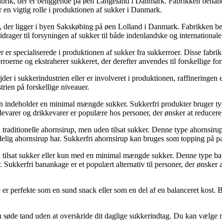
ik, der er beliggende på øen Langeland i Danmark. Fabrikken behandler
 en vigtig rolle i produktionen af sukker i Danmark.
 der ligger i byen Sakskøbing på øen Lolland i Danmark. Fabrikken be
drager til forsyningen af sukker til både indenlandske og international
er specialiserede i produktionen af sukker fra sukkerroer. Disse fabrik
erne og ekstraherer sukkeret, der derefter anvendes til forskellige for
bejder i sukkerindustrien eller er involveret i produktionen, raffinerin
trien på forskellige niveauer.
er kun indeholder en minimal mængde sukker. Sukkerfri produkter bruger ty
devarer og drikkevarer er populære hos personer, der ønsker at reducere
 traditionelle ahornsirup, men uden tilsat sukker. Denne type ahornsirup
lig ahornsirup har. Sukkerfri ahornsirup kan bruges som topping på pand
n tilsat sukker eller kun med en minimal mængde sukker. Denne type ban
Sukkerfri banankage er et populært alternativ til personer, der ønsker 
 er perfekte som en sund snack eller som en del af en balanceret kost.
 din søde tand uden at overskride dit daglige sukkerindtag. Du kan vælge 