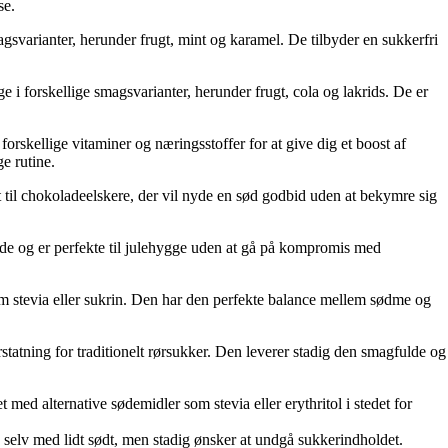
se.
agsvarianter, herunder frugt, mint og karamel. De tilbyder en sukkerfri
ge i forskellige smagsvarianter, herunder frugt, cola og lakrids. De er
forskellige vitaminer og næringsstoffer for at give dig et boost af
e rutine.
 til chokoladeelskere, der vil nyde en sød godbid uden at bekymre sig
ede og er perfekte til julehygge uden at gå på kompromis med
om stevia eller sukrin. Den har den perfekte balance mellem sødme og
tatning for traditionelt rørsukker. Den leverer stadig den smagfulde og
ed alternative sødemidler som stevia eller erythritol i stedet for
 selv med lidt sødt, men stadig ønsker at undgå sukkerindholdet.