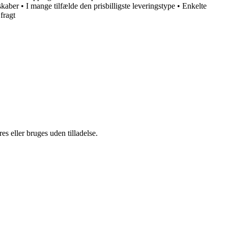
lskaber
•
I mange tilfælde den prisbilligste leveringstype
•
Enkelte
fragt
s eller bruges uden tilladelse.