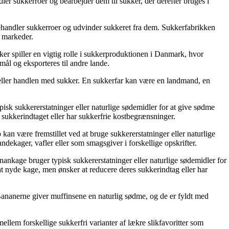
 sukkerroer og bearbejder dem til sukker, der derefter bruges i
handler sukkerroer og udvinder sukkeret fra dem. Sukkerfabrikken
e markeder.
ker spiller en vigtig rolle i sukkerproduktionen i Danmark, hvor
mål og eksporteres til andre lande.
gen eller handlen med sukker. En sukkerfar kan være en landmand, en
pisk sukkererstatninger eller naturlige sødemidler for at give sødme
 sukkerindtaget eller har sukkerfrie kostbegrænsninger.
 kan være fremstillet ved at bruge sukkererstatninger eller naturlige
ekager, vafler eller som smagsgiver i forskellige opskrifter.
ankage bruger typisk sukkererstatninger eller naturlige sødemidler for
at nyde kage, men ønsker at reducere deres sukkerindtag eller har
 Bananerne giver muffinsene en naturlig sødme, og de er fyldt med
mellem forskellige sukkerfri varianter af lækre slikfavoritter som