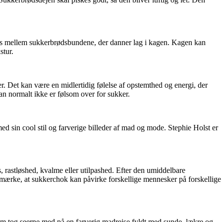
es mellem sukkerbrødsbundene, der danner lag i kagen. Kagen kan
stur.
er. Det kan være en midlertidig følelse af opstemthed og energi, der
n normalt ikke er følsom over for sukker.
d sin cool stil og farverige billeder af mad og mode. Stephie Holst er
 rastløshed, kvalme eller utilpashed. Efter den umiddelbare
t bemærke, at sukkerchok kan påvirke forskellige mennesker på forskellige
om tog seerne med på en farverig madrejse fyldt med sunde, lækre og