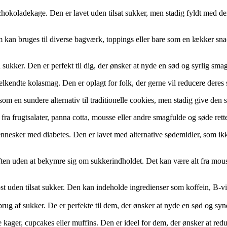
el chokoladekage. Den er lavet uden tilsat sukker, men stadig fyldt med 
kan bruges til diverse bagværk, toppings eller bare som en lækker snac
 sukker. Den er perfekt til dig, der ønsker at nyde en sød og syrlig sma
velkendte kolasmag. Den er oplagt for folk, der gerne vil reducere deres
om en sundere alternativ til traditionelle cookies, men stadig give den
 fra frugtsalater, panna cotta, mousse eller andre smagfulde og søde rette
til mennesker med diabetes. Den er lavet med alternative sødemidler, som
tårsaften uden at bekymre sig om sukkerindholdet. Det kan være alt fra mo
oost uden tilsat sukker. Den kan indeholde ingredienser som koffein, B-vi
n brug af sukker. De er perfekte til dem, der ønsker at nyde en sød og 
te kager, cupcakes eller muffins. Den er ideel for dem, der ønsker at r