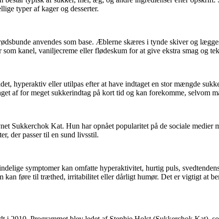
lige typer af kager og desserter.
brødsbunde anvendes som base. Æblerne skæres i tynde skiver og lægg
som kanel, vaniljecreme eller flødeskum for at give ekstra smag og tek
det, hyperaktiv eller utilpas efter at have indtaget en stor mængde sukk
aget af for meget sukkerindtag på kort tid og kan forekomme, selvom ma
vnet Sukkerchok Kat. Hun har opnået popularitet på de sociale medier me
 der passer til en sund livsstil.
delige symptomer kan omfatte hyperaktivitet, hurtig puls, svedtendens,
kan føre til træthed, irritabilitet eller dårligt humør. Det er vigtigt a
dt i 2010. Programmet blev ledet af Stephie Holst (Sukkerchok Kat), s