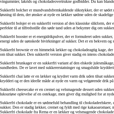
vingummier, lakrids og chokoladeovertrukne godbidder. Du kan blande
Sukkerfri bolcher er mundvandsfremkaldende slikstykker, der er sødet med
løsning til dem, der ønsker at nyde en lækker sødme uden de skadelige 
Sukkerfri bolsjer er en sukkerfri version af den klassiske slikform, der 
perfekte til at tilfredsstille din søde tand uden at bekymre dig om sukke
Sukkerfri booster er et energidrikpulver, der er formuleret uden sukker,
energi uden de uønskede bivirkninger af sukker. Det er en bekvem og su
Sukkerfri brownie er en himmelsk lækker og chokoladeagtig kage, der er
om tilsat sukker. Den sukkerfri version giver stadig en intens chokol
Sukkerfri brunkager er en sukkerfri variant af den elskede julesmåkage
sundheden. De er lavet med sukkererstatninger og smagsfulde krydderi
Sukkerfri chai latte er en lækker og krydret varm drik uden tilsat suk
krydderi og er den ideelle måde at nyde en varm og velgørende drik på
Sukkerfri cheesecake er en cremet og velsmagende dessert uden sukker. 
luksuriøse oplevelse af en ostekage, men giver dig mulighed for at nyd
Sukkerfri chokolade er en sødmefuld behandling til chokoladeelskere, de
sukker. Den er stadig lækker, cremet og fyldt med rige kakaoaromaer,
Sukkerfri chokolade fra Rema er en lækker og velsmagende chokolade lave