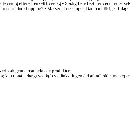
r levering efter en enkelt hverdag
•
Stadig flere bestiller via internet se
n med online shopping?
•
Masser af netshops i Danmark tilsiger 1 dags 
 ved køb gennem anbefalede produkter.
og kan opnå indtægt ved køb via links. Ingen del af indholdet må kopiere