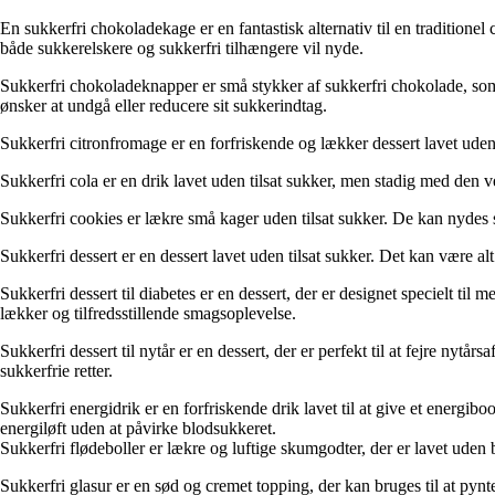
En sukkerfri chokoladekage er en fantastisk alternativ til en tradition
både sukkerelskere og sukkerfri tilhængere vil nyde.
Sukkerfri chokoladeknapper er små stykker af sukkerfri chokolade, som 
ønsker at undgå eller reducere sit sukkerindtag.
Sukkerfri citronfromage er en forfriskende og lækker dessert lavet uden
Sukkerfri cola er en drik lavet uden tilsat sukker, men stadig med den 
Sukkerfri cookies er lækre små kager uden tilsat sukker. De kan nydes s
Sukkerfri dessert er en dessert lavet uden tilsat sukker. Det kan være alt
Sukkerfri dessert til diabetes er en dessert, der er designet specielt 
lækker og tilfredsstillende smagsoplevelse.
Sukkerfri dessert til nytår er en dessert, der er perfekt til at fejre ny
sukkerfrie retter.
Sukkerfri energidrik er en forfriskende drik lavet til at give et energib
energiløft uden at påvirke blodsukkeret.
Sukkerfri flødeboller er lækre og luftige skumgodter, der er lavet ude
Sukkerfri glasur er en sød og cremet topping, der kan bruges til at pyn