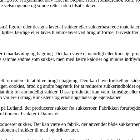
ave velsmagende og sunde retter uden tilsat sukker.
små figurer eller designs lavet af sukker eller sukkerbaserede materialer
an købes færdige eller laves hjemmelavet ved brug af forme, farvestoffer
ker i madlavning og bagning. Det kan være et naturligt eller kunstigt pr
t give samme sødme som sukker, men med færre kalorier og mindre indflyd
ielt formuleret til at blive brugt i bagning. Den kan have forskellige s
ager, cookies, brød og andre bagværk for at reducere sukkerindholdet og
atning for almindeligt sukker. Disse produkter kan være kunstige eller n
kan variere i smag, konsistens og ernæringsmæssige egenskaber.
på Lolland, der producerer sukker fra sukkerroer. Fabrikken forarbejder
oduktionen af sukker i Danmark.
producerer sukker. Det kan være en fabrik, der anvender både sukkerroer
tionen af sukker til mad og drikkevarer.