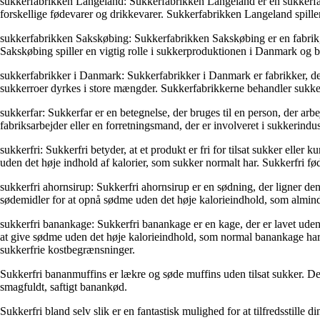
sukkerfabrikken Langeland: Sukkerfabrikken Langeland er en sukkerfabr
forskellige fødevarer og drikkevarer. Sukkerfabrikken Langeland spiller
sukkerfabrikken Sakskøbing: Sukkerfabrikken Sakskøbing er en fabrik,
Sakskøbing spiller en vigtig rolle i sukkerproduktionen i Danmark og bi
sukkerfabrikker i Danmark: Sukkerfabrikker i Danmark er fabrikker, der 
sukkerroer dyrkes i store mængder. Sukkerfabrikkerne behandler sukkerro
sukkerfar: Sukkerfar er en betegnelse, der bruges til en person, der ar
fabriksarbejder eller en forretningsmand, der er involveret i sukkerindus
sukkerfri: Sukkerfri betyder, at et produkt er fri for tilsat sukker ell
uden det høje indhold af kalorier, som sukker normalt har. Sukkerfri fø
sukkerfri ahornsirup: Sukkerfri ahornsirup er en sødning, der ligner den
sødemidler for at opnå sødme uden det høje kalorieindhold, som alminde
sukkerfri banankage: Sukkerfri banankage er en kage, der er lavet ude
at give sødme uden det høje kalorieindhold, som normal banankage har. 
sukkerfrie kostbegrænsninger.
Sukkerfri bananmuffins er lækre og søde muffins uden tilsat sukker. De
smagfuldt, saftigt banankød.
Sukkerfri bland selv slik er en fantastisk mulighed for at tilfredsstille