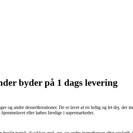
ender byder på 1 dags levering
 og andre dessertkreationer. De er lavet af en luftig og let dej, der in
s hjemmelavet eller købes færdige i supermarkedet.
består typisk af sukker, mel, æg, og andre ingredienser efter opskrift. 