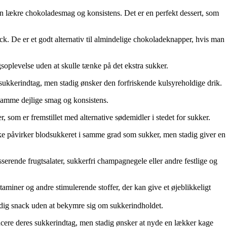
den lækre chokoladesmag og konsistens. Det er en perfekt dessert, som
k. De er et godt alternativ til almindelige chokoladeknapper, hvis man
gsoplevelse uden at skulle tænke på det ekstra sukker.
 sukkerindtag, men stadig ønsker den forfriskende kulsyreholdige drik.
 samme dejlige smag og konsistens.
r, som er fremstillet med alternative sødemidler i stedet for sukker.
 ikke påvirker blodsukkeret i samme grad som sukker, men stadig giver en
usserende frugtsalater, sukkerfri champagnegele eller andre festlige og
taminer og andre stimulerende stoffer, der kan give et øjeblikkeligt
syndig snack uden at bekymre sig om sukkerindholdet.
educere deres sukkerindtag, men stadig ønsker at nyde en lækker kage