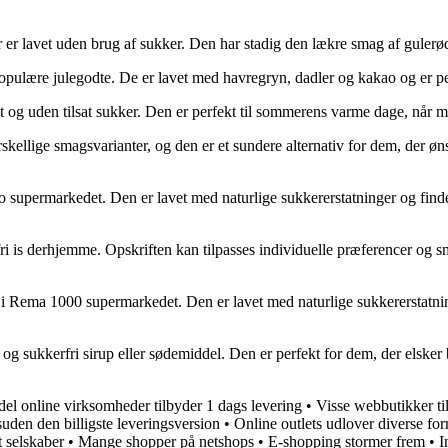
r er lavet uden brug af sukker. Den har stadig den lækre smag af guler
populære julegodte. De er lavet med havregryn, dadler og kakao og er 
t og uden tilsat sukker. Den er perfekt til sommerens varme dage, når m
forskellige smagsvarianter, og den er et sundere alternativ for dem, der 
to supermarkedet. Den er lavet med naturlige sukkererstatninger og findes
rfri is derhjemme. Opskriften kan tilpasses individuelle præferencer og
 i Rema 1000 supermarkedet. Den er lavet med naturlige sukkererstatning
 og sukkerfri sirup eller sødemiddel. Den er perfekt for dem, der elske
del online virksomheder tilbyder 1 dags levering
•
Visse webbutikker ti
uden den billigste leveringsversion
•
Online outlets udlover diverse for
t selskaber
•
Mange shopper på netshops
•
E-shopping stormer frem
•
I