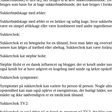
bruges som basis for at bage sukkerbrødsbunde, der kan bruges i forskel
Sukkerbrødskage med æbler:
Sukkerbrødskage med æbler er en lækker og saftig kage, hvor sukker
være en simpel æblekage eller være kombineret med andre ingredienser 
Sukkerchok:
Sukkerchok er en betegnelse for en tilstand, hvor man føler sig overvæl
senere kan følges af træthed eller ubehag. Sukkerchok kan være forårs
Sukkerchok kat stephie holst:
Stephie Holst er en dansk influencer og blogger, der er kendt under na
også kendt for at have udgivet en kogebog med sunde og lækre opskrifter,
Sukkerchok symptomer:
Symptomer på sukkerchok kan variere fra person til person. Nogle almin
opstemthed kan man også opleve et energiniveau, der hurtigt falder, som 
måder og ikke nødvendigvis er en medicinsk tilstand.
Sukkerchok TV2:
Sukkerchok er også titlen på et dansk tv-program på TV2, der blev sen