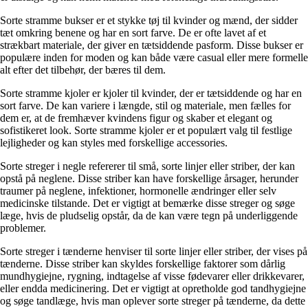
Sorte stramme bukser er et stykke tøj til kvinder og mænd, der sidder
tæt omkring benene og har en sort farve. De er ofte lavet af et
strækbart materiale, der giver en tætsiddende pasform. Disse bukser er
populære inden for moden og kan både være casual eller mere formelle
alt efter det tilbehør, der bæres til dem.
Sorte stramme kjoler er kjoler til kvinder, der er tætsiddende og har en
sort farve. De kan variere i længde, stil og materiale, men fælles for
dem er, at de fremhæver kvindens figur og skaber et elegant og
sofistikeret look. Sorte stramme kjoler er et populært valg til festlige
lejligheder og kan styles med forskellige accessories.
Sorte streger i negle refererer til små, sorte linjer eller striber, der kan
opstå på neglene. Disse striber kan have forskellige årsager, herunder
traumer på neglene, infektioner, hormonelle ændringer eller selv
medicinske tilstande. Det er vigtigt at bemærke disse streger og søge
læge, hvis de pludselig opstår, da de kan være tegn på underliggende
problemer.
Sorte streger i tænderne henviser til sorte linjer eller striber, der vises på
tænderne. Disse striber kan skyldes forskellige faktorer som dårlig
mundhygiejne, rygning, indtagelse af visse fødevarer eller drikkevarer,
eller endda medicinering. Det er vigtigt at opretholde god tandhygiejne
og søge tandlæge, hvis man oplever sorte streger på tænderne, da dette