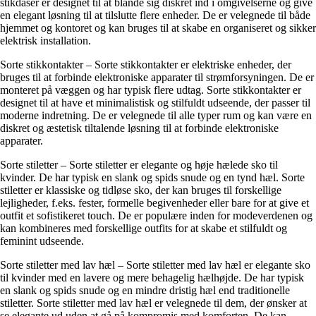
stikdåser er designet til at blande sig diskret ind i omgivelserne og give
en elegant løsning til at tilslutte flere enheder. De er velegnede til både
hjemmet og kontoret og kan bruges til at skabe en organiseret og sikker
elektrisk installation.
Sorte stikkontakter – Sorte stikkontakter er elektriske enheder, der
bruges til at forbinde elektroniske apparater til strømforsyningen. De er
monteret på væggen og har typisk flere udtag. Sorte stikkontakter er
designet til at have et minimalistisk og stilfuldt udseende, der passer til
moderne indretning. De er velegnede til alle typer rum og kan være en
diskret og æstetisk tiltalende løsning til at forbinde elektroniske
apparater.
Sorte stiletter – Sorte stiletter er elegante og høje hælede sko til
kvinder. De har typisk en slank og spids snude og en tynd hæl. Sorte
stiletter er klassiske og tidløse sko, der kan bruges til forskellige
lejligheder, f.eks. fester, formelle begivenheder eller bare for at give et
outfit et sofistikeret touch. De er populære inden for modeverdenen og
kan kombineres med forskellige outfits for at skabe et stilfuldt og
feminint udseende.
Sorte stiletter med lav hæl – Sorte stiletter med lav hæl er elegante sko
til kvinder med en lavere og mere behagelig hælhøjde. De har typisk
en slank og spids snude og en mindre dristig hæl end traditionelle
stiletter. Sorte stiletter med lav hæl er velegnede til dem, der ønsker at
se elegante ud uden at gå på kompromis med komforten. De kan