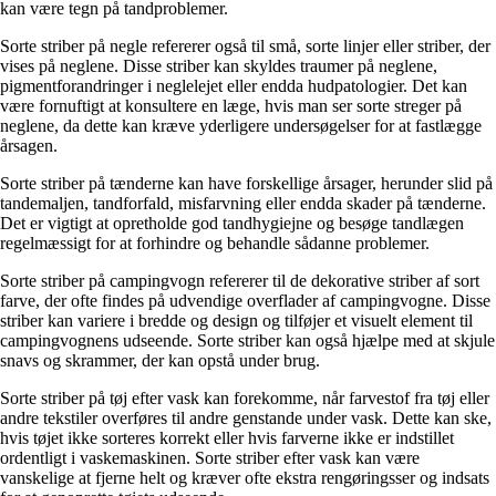
kan være tegn på tandproblemer.
Sorte striber på negle refererer også til små, sorte linjer eller striber, der
vises på neglene. Disse striber kan skyldes traumer på neglene,
pigmentforandringer i neglelejet eller endda hudpatologier. Det kan
være fornuftigt at konsultere en læge, hvis man ser sorte streger på
neglene, da dette kan kræve yderligere undersøgelser for at fastlægge
årsagen.
Sorte striber på tænderne kan have forskellige årsager, herunder slid på
tandemaljen, tandforfald, misfarvning eller endda skader på tænderne.
Det er vigtigt at opretholde god tandhygiejne og besøge tandlægen
regelmæssigt for at forhindre og behandle sådanne problemer.
Sorte striber på campingvogn refererer til de dekorative striber af sort
farve, der ofte findes på udvendige overflader af campingvogne. Disse
striber kan variere i bredde og design og tilføjer et visuelt element til
campingvognens udseende. Sorte striber kan også hjælpe med at skjule
snavs og skrammer, der kan opstå under brug.
Sorte striber på tøj efter vask kan forekomme, når farvestof fra tøj eller
andre tekstiler overføres til andre genstande under vask. Dette kan ske,
hvis tøjet ikke sorteres korrekt eller hvis farverne ikke er indstillet
ordentligt i vaskemaskinen. Sorte striber efter vask kan være
vanskelige at fjerne helt og kræver ofte ekstra rengøringsser og indsats