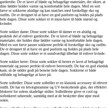
garderobe. De er lavet af bløde og behagelige materialer, der sikrer, at
dine fødder holdes varme og komfortable hele dagen. Med en sort
farve er sokkerne alsidige og kan matches med forskellige sko og
outfits. De er designet til at have en god pasform og holdes på plads
hele dagen. Disse sorte sokker er et must-have til både mænd og
kvinder.
Sorte sokker dame: Disse sorte sokker til damer er en alsidig og
praktisk del af enhver garderobe. De er lavet af bløde og behagelige
materialer, der holder dine fødder varme og komfortable hele dagen.
Med en sort farve passer sokkerne perfekt til forskellige sko og outfits.
De er designet til at have en god pasform og holdes på plads hele
dagen. Disse sorte sokker er et uundværligt tilbehør til enhver kvinde.
Sorte sokker herre: Disse sorte sokker til herrer er lavet af behageligt
materiale og passer perfekt til enhver herreoutfit. De har en god elastisk
kant, så de sidder godt på benene hele dagen. Sokkerne er både
stilfulde og behagelige at have på.
Sorte solbriller: Disse sorte solbriller er en klassisk accessory til ethvert
outfit. De har en letvægtsramme og UV-beskyttende glas, der effektivt
blokerer for solens skadelige stråler. Solbrillerne giver et cool og
sofistikeret udseende, samtidig med at de beskytter dine øjne mod
solen.