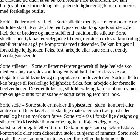
bruges til både formelle og afslappede lejligheder og kan kombineres
med forskellige outfits.
Sorte stiletter med tyk hæl – Sorte stiletter med tyk hæl er moderne og
stilfulde sko til kvinder. De har typisk en slank og spids snude og en
hæl, der er bredere og mere stabil end traditionelle stiletter. Sorte
stiletter med tyk hæl er velegnede til dem, der ønsker ekstra komfort og
stabilitet uden at gå på kompromis med udseendet. De kan bruges til
forskellige lejligheder, f.eks. fest, arbejde eller bare som et trendy
hverdagsudseende.
Sorte stilletter – Sorte stilletter refererer generelt til høje hælede sko
med en slank og spids snude og en tynd hæl. De er klassiske og
elegante sko til kvinder og er populære i modeverdenen. Sorte stilletter
kan bruges til forskellige lejligheder, f.eks. fest, arbejde eller formelle
begivenheder. De er et tidløst og stilfuldt valg og kan kombineres med
forskellige outifts for at skabe et sofistikeret og feminint look.
Sorte stole – Sorte stole er møbler til spisestuen, stuen, kontoret eller
andre rum. De er lavet af forskellige materialer som træ, plast eller
metal og har en mørk sort farve. Sorte stole fås i forskellige designs og
stilarter, fra klassiske til moderne, og kan tilføje et elegant og
sofistikeret præg til ethvert rum. De kan bruges som spisebordsstole,
kontorstole eller som dekorative stole i et hjørne af rummet. Sorte stole
er alsidige og kan nemt matches med forskellige indretningsstile.