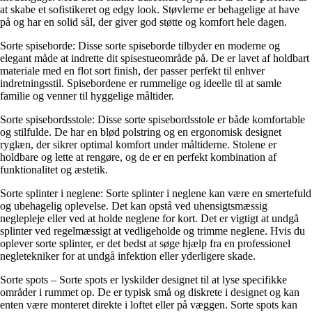
at skabe et sofistikeret og edgy look. Støvlerne er behagelige at have
på og har en solid sål, der giver god støtte og komfort hele dagen.
Sorte spiseborde: Disse sorte spiseborde tilbyder en moderne og
elegant måde at indrette dit spisestueområde på. De er lavet af holdbart
materiale med en flot sort finish, der passer perfekt til enhver
indretningsstil. Spisebordene er rummelige og ideelle til at samle
familie og venner til hyggelige måltider.
Sorte spisebordsstole: Disse sorte spisebordsstole er både komfortable
og stilfulde. De har en blød polstring og en ergonomisk designet
ryglæn, der sikrer optimal komfort under måltiderne. Stolene er
holdbare og lette at rengøre, og de er en perfekt kombination af
funktionalitet og æstetik.
Sorte splinter i neglene: Sorte splinter i neglene kan være en smertefuld
og ubehagelig oplevelse. Det kan opstå ved uhensigtsmæssig
neglepleje eller ved at holde neglene for kort. Det er vigtigt at undgå
splinter ved regelmæssigt at vedligeholde og trimme neglene. Hvis du
oplever sorte splinter, er det bedst at søge hjælp fra en professionel
negletekniker for at undgå infektion eller yderligere skade.
Sorte spots – Sorte spots er lyskilder designet til at lyse specifikke
områder i rummet op. De er typisk små og diskrete i designet og kan
enten være monteret direkte i loftet eller på væggen. Sorte spots kan