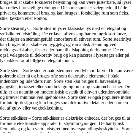
bruges til at skabe fokuseret belysning og kan være justerbare, så lyset
kan rettes i forskellige retninger. De sorte spots er velegnede til både
privat og kommerciel brug og kan bruges i forskellige rum som f.eks.
stue, køkken eller kontor.
Sorte stearinlys – Sorte stearinlys er klassiske lys med en elegant og
sofistikeret udstråling. De er lavet af voks og har en mørk sort farve,
der tilføjer en stemningsfuld atmosfære til ethvert rum. Sorte stearinlys
kan bruges til at skabe en hyggelig og romantisk stemning ved
middagsselskaber, fester eller bare til afslapning derhjemme. De er
også velegnede til dekorativ brug og kan placeres i lysestager eller på
lysbakker for at tilføje en elegant touch.
Sorte sten – Sorte sten er natursten med en dyb sort farve. De kan være
polerede eller rå og bruges ofte som dekorative elementer i både
indendørs og udendørs rum. Sorte sten kan bruges til haveanlæg,
gangstier, terrasser eller som belægning omkring svømmebassiner. De
tilføjer en naturlig og modernistisk æstetik til ethvert udendørsområde
og kræver minimal vedligeholdelse. Sorte sten er også populære inden
for interiørdesign og kan bruges som dekorative detaljer eller som en
del af gulv- eller vægbeklædning.
Sorte stikdåser – Sorte stikdåser er elektriske enheder, der bruges til at
forbinde elektroniske apparater til strømforsyningen. De har typisk
flere udtag og kan være udstyret med overspændingsbeskyttelse. Sorte