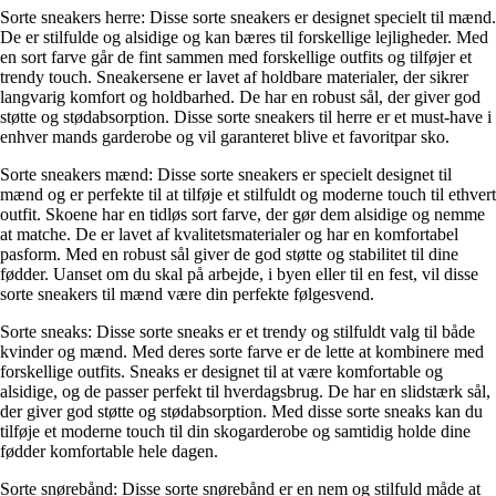
Sorte sneakers herre: Disse sorte sneakers er designet specielt til mænd.
De er stilfulde og alsidige og kan bæres til forskellige lejligheder. Med
en sort farve går de fint sammen med forskellige outfits og tilføjer et
trendy touch. Sneakersene er lavet af holdbare materialer, der sikrer
langvarig komfort og holdbarhed. De har en robust sål, der giver god
støtte og stødabsorption. Disse sorte sneakers til herre er et must-have i
enhver mands garderobe og vil garanteret blive et favoritpar sko.
Sorte sneakers mænd: Disse sorte sneakers er specielt designet til
mænd og er perfekte til at tilføje et stilfuldt og moderne touch til ethvert
outfit. Skoene har en tidløs sort farve, der gør dem alsidige og nemme
at matche. De er lavet af kvalitetsmaterialer og har en komfortabel
pasform. Med en robust sål giver de god støtte og stabilitet til dine
fødder. Uanset om du skal på arbejde, i byen eller til en fest, vil disse
sorte sneakers til mænd være din perfekte følgesvend.
Sorte sneaks: Disse sorte sneaks er et trendy og stilfuldt valg til både
kvinder og mænd. Med deres sorte farve er de lette at kombinere med
forskellige outfits. Sneaks er designet til at være komfortable og
alsidige, og de passer perfekt til hverdagsbrug. De har en slidstærk sål,
der giver god støtte og stødabsorption. Med disse sorte sneaks kan du
tilføje et moderne touch til din skogarderobe og samtidig holde dine
fødder komfortable hele dagen.
Sorte snørebånd: Disse sorte snørebånd er en nem og stilfuld måde at