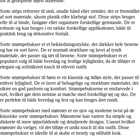
for at genoprette tøjets udseende.
Sorte strips refererer til små, smalle bånd eller strimler, der er fremstillet
af sort materiale, såsom plastik eller klæbrigt stof. Disse strips bruges
ofte til at binde, fastgøre eller organisere forskellige genstande. De er
robuste og kan bruges i en række forskellige applikationer, både til
praktisk brug og dekorative formål.
Sorte strømpebukser er et beklædningsstykke, der dækker hele benene
og har en sort farve. De er normalt strækbare og lavet af tyndt
materiale, der passer sig tæt til benene. Sorte strømpebukser er et
populært valg til både hverdag og festlige lejligheder, da de tilføjer et
elegant og sofistikeret touch til ethvert outfit.
Sorte strømpebukser til børn er en klassisk og tidløs style, der passer til
enhver lejlighed. De er lavet af behagelige og strækbare materialer, der
sikrer en god pasform og komfort. Strømpebukserne er ensfarvede i
sort, hvilket gør dem nemme at matche med forskelligt tøj og sko. De
er perfekte til både hverdag og fest og kan bruges året rundt.
Sorte strømpebukser med mønster er en sjov og moderne twist på de
klassiske sorte strømpebukser. Mønstrene kan variere fra simple og
diskrete til mere iøjnefaldende og detaljerede designs. Uanset hvilket
mønster du vælger, vil det tilføje et unikt touch til din outfit. Disse
strømpebukser er ideelle til at skabe et trendy og stilfuldt look.