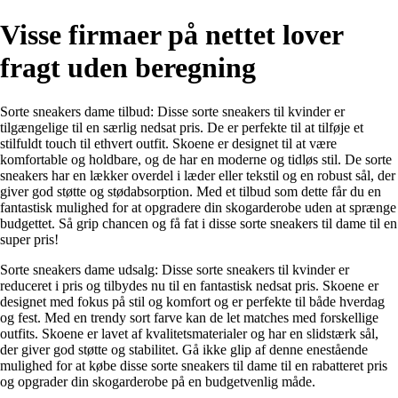
Visse firmaer på nettet lover
fragt uden beregning
Sorte sneakers dame tilbud: Disse sorte sneakers til kvinder er
tilgængelige til en særlig nedsat pris. De er perfekte til at tilføje et
stilfuldt touch til ethvert outfit. Skoene er designet til at være
komfortable og holdbare, og de har en moderne og tidløs stil. De sorte
sneakers har en lækker overdel i læder eller tekstil og en robust sål, der
giver god støtte og stødabsorption. Med et tilbud som dette får du en
fantastisk mulighed for at opgradere din skogarderobe uden at sprænge
budgettet. Så grip chancen og få fat i disse sorte sneakers til dame til en
super pris!
Sorte sneakers dame udsalg: Disse sorte sneakers til kvinder er
reduceret i pris og tilbydes nu til en fantastisk nedsat pris. Skoene er
designet med fokus på stil og komfort og er perfekte til både hverdag
og fest. Med en trendy sort farve kan de let matches med forskellige
outfits. Skoene er lavet af kvalitetsmaterialer og har en slidstærk sål,
der giver god støtte og stabilitet. Gå ikke glip af denne enestående
mulighed for at købe disse sorte sneakers til dame til en rabatteret pris
og opgrader din skogarderobe på en budgetvenlig måde.