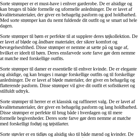
Sorte strømper er et must-have i enhver garderobe. De er alsidige og
kan bruges til både formelle og uformelle anledninger. De er lavet af
kvalitetsmaterialer, der giver en behagelig pasform og god holdbarhed.
Med sorte strømper kan du nemt fuldende dit outfit og se smart ud hele
dagen.
Sorte strømper til børn er perfekte til at supplere deres tøjkollektion. De
er lavet af bløde og åndbare materialer, der sikrer komfort og
bevægelsesfrihed. Disse strømper er nemme at sætte på og tage af,
hvilket er ideelt til børn. Deres ensfarvede sorte farve gør dem nemme
at matche med forskellige outfits.
Sorte strømper til damer er essentielle til enhver kvinde. De er elegante
og alsidige, og kan bruges i mange forskellige outfits og til forskellige
anledninger. De er lavet af bløde materialer, der giver en behagelig og
flatterende pasform. Disse strømper vil give dit outfit et sofistikeret og
stilfuldt udtryk.
Sorte strømper til herrer er et klassisk og raffineret valg. De er lavet af
kvalitetsmaterialer, der giver en behagelig pasform og lang holdbarhed.
Disse strømper er perfekte til brug både i hverdagen og til mere
formelle begivenheder. Deres sorte farve gør dem nemme at matche
med forskelligt fodtøj og tøjstilarter.
Sorte støvler er en tidløs og alsidig sko til både mænd og kvinder. De