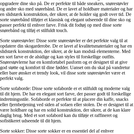
opgradere dine sko på. De er perfekte til både sneakers, snørestøvler
og andre sko med snørebånd. De er lavet af holdbare materialer og har
en slidstærk konstruktion, der sikrer, at de holder sig godt over tid. De
sorte snørebånd tilføjer et klassisk og elegant udseende til dine sko og
passer perfekt til enhver farve. Frisk dit fodtøj op med disse sorte
snørebånd og tilføj et stilfuldt touch.
Sorte snørestøvler: Disse sorte snørestøvler er det perfekte valg til at
opdatere din skogarderobe. De er lavet af kvalitetsmaterialer og har en
slidstærk konstruktion, der sikrer, at de kan modstå elementerne. Med
en sort farve er de alsidige og kan styles til forskellige outfits.
Snørestøvlerne har en komfortabel pasform og er designet til at give
god støtte og komfort til dine fødder. Uanset om du skal på vandretur
eller bare ønsker et trendy look, vil disse sorte snørestøvler være et
perfekt valg.
Sorte sofaborde: Disse sorte sofaborde er et stilfuldt og moderne valg
til dit hjem. De har en elegant sort farve, der passer godt til forskellige
indretningsstile. Sofaborde er perfekte til at placere din kaffe, snacks
eller fjernbetjening ved siden af sofaen eller stolen. De er designet til at
være holdbare og har en solid konstruktion, der sikrer, at de kan klare
daglig brug. Med et sort sofabord kan du tilføje et raffineret og
sofistikeret udseende til dit hjem.
Sorte sokker: Disse sorte sokker er en essentiel del af enhver