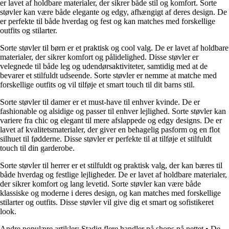
er lavet af holdbare materialer, der sikrer både stil og komfort. Sorte
støvler kan være både elegante og edgy, afhængigt af deres design. De
er perfekte til både hverdag og fest og kan matches med forskellige
outfits og stilarter.
Sorte støvler til børn er et praktisk og cool valg. De er lavet af holdbare
materialer, der sikrer komfort og pålidelighed. Disse støvler er
velegnede til både leg og udendørsaktiviteter, samtidig med at de
bevarer et stilfuldt udseende. Sorte støvler er nemme at matche med
forskellige outfits og vil tilføje et smart touch til dit barns stil.
Sorte støvler til damer er et must-have til enhver kvinde. De er
fashionable og alsidige og passer til enhver lejlighed. Sorte støvler kan
variere fra chic og elegant til mere afslappede og edgy designs. De er
lavet af kvalitetsmaterialer, der giver en behagelig pasform og en flot
silhuet til fødderne. Disse støvler er perfekte til at tilføje et stilfuldt
touch til din garderobe.
Sorte støvler til herrer er et stilfuldt og praktisk valg, der kan bæres til
både hverdag og festlige lejligheder. De er lavet af holdbare materialer,
der sikrer komfort og lang levetid. Sorte støvler kan være både
klassiske og moderne i deres design, og kan matches med forskellige
stilarter og outfits. Disse støvler vil give dig et smart og sofistikeret
look.
Andre populære artikler:
Stadig flere handler på shops på nettet
•
De