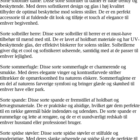
Sorte solbriller dame: Disse sorte solbriller til damer er både trendy og
beskyttende. Med deres sofistikeret design og glas i høj kvalitet
tilbyder de optimal beskyttelse mod solens stråler. De er en perfekt
accessorie til at fuldende dit look og tilføje et touch af elegance til
enhver begivenhed.
Sorte solbriller herre: Disse sorte solbriller til herrer er et must-have
tilbehør til mænd med stil. De er lavet af holdbart materiale og har UV-
beskyttende glas, der effektivt blokerer for solens stråler. Solbrillerne
giver dig et cool og sofistikeret udseende, samtidig med at de passer til
enhver lejlighed.
Sorte sommerfugle: Disse sorte sommerfugle er charmerende og
smukke. Med deres elegante vinger og kontrastfarvede striber
tiltrækker de opmærksomhed fra naturens elskere. Sommerfuglene er
en del af naturens farverige symfoni og bringer glæde og skønhed til
enhver have eller park.
Sorte spande: Disse sorte spande er fremstillet af holdbart og
letvægtsmateriale. De er praktiske og alsidige, hvilket gør dem perfekte
til en række gøremål både indendørs og udendørs. De sorte spande er
rummelige og lette at rengøre, og de er et uundværligt redskab til
enhver husstand eller professionel bruger.
Sorte spidse støvler: Disse sorte spidse støvler er stilfulde og
moderigtige. Med deres slanke udseende og spidse tå er de perfekte til