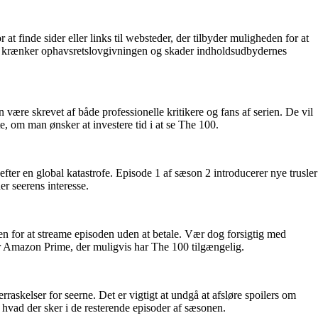
at finde sider eller links til websteder, der tilbyder muligheden for at
 det krænker ophavsretslovgivningen og skader indholdsudbydernes
 være skrevet af både professionelle kritikere og fans af serien. De vil
, om man ønsker at investere tid i at se The 100.
fter en global katastrofe. Episode 1 af sæson 2 introducerer nye trusler
er seerens interesse.
den for at streame episoden uden at betale. Vær dog forsigtig med
ler Amazon Prime, der muligvis har The 100 tilgængelig.
askelser for seerne. Det er vigtigt at undgå at afsløre spoilers om
, hvad der sker i de resterende episoder af sæsonen.