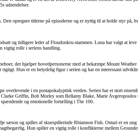
5s udsendelser.
. Den opregner titlerne på episoderne og er nyttig til at holde styr på, h
satt og tidligere leder af Floudonkru-stammen. Luna har valgt at leve a
 vigtig rolle i seriens handling.
-beboer, der hjælper hovedpersonerne med at bekæmpe Mount Weather og
er rigtigt. Hun er en betydelig figur i serien og har en interessant udvik
e overlevende i en postapokalyptisk verden. Serien har et stort ensemble
om Clarke Griffin, Bob Morley som Bellamy Blake, Marie Avgeropoulo
en spændende og emotionelle fortælling i The 100.
tredje sæson og spilles af skuespillerinde Rhiannon Fish. Ontari er en 
gtbegærlig. Hun spiller en vigtig rolle i konflikterne mellem Grounde