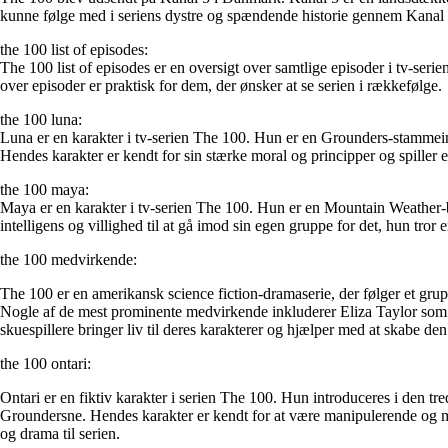
kunne følge med i seriens dystre og spændende historie gennem Kanal 
the 100 list of episodes:
The 100 list of episodes er en oversigt over samtlige episoder i tv-serien
over episoder er praktisk for dem, der ønsker at se serien i rækkefølge.
the 100 luna:
Luna er en karakter i tv-serien The 100. Hun er en Grounders-stammeind
Hendes karakter er kendt for sin stærke moral og principper og spiller en
the 100 maya:
Maya er en karakter i tv-serien The 100. Hun er en Mountain Weather
intelligens og villighed til at gå imod sin egen gruppe for det, hun tror 
the 100 medvirkende:
The 100 er en amerikansk science fiction-dramaserie, der følger et grupp
Nogle af de mest prominente medvirkende inkluderer Eliza Taylor s
skuespillere bringer liv til deres karakterer og hjælper med at skabe d
the 100 ontari:
Ontari er en fiktiv karakter i serien The 100. Hun introduceres i den 
Groundersne. Hendes karakter er kendt for at være manipulerende og ma
og drama til serien.