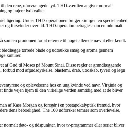
old til den rene, uforvrængede lyd. THD-værdien angiver normalt
ng og højere lydkvalitet.
eriel ligering. Under THD-operationen bruger kirurgen en speciel enhed
umper og forsvinder over tid. THD-operation betragtes som en minimalt
gså som en pronomen for at referere til noget allerede nævnt eller kendt.
ved at blødlægge tørrede blade og udtrække smag og aroma gennem
nge kulturer.
ivet af Gud til Moses på Mount Sinai. Disse regler er grundlæggende
. forbud mod afgudsdyrkelse, blasfemi, drab, utroskab, tyveri og løgn
 eventyrene og oplevelserne hos en ung kvinde ved navn Virginia og
t finde vejen hjem til den virkelige verden samtidig med at de bliver
roman af Kass Morgan og foregår i en postapokalyptisk fremtid, hvor
 vurdere dens beboelighed. The 100 udforsker temaer som overlevelse,
 er normalt dato- og tidspunkter, hvor tv-programmer eller serier bliver