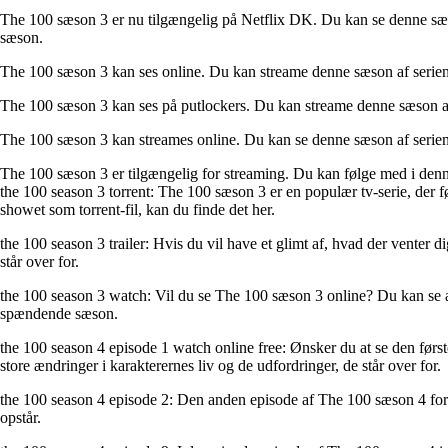
The 100 sæson 3 er nu tilgængelig på Netflix DK. Du kan se denne sæs
sæson.
The 100 sæson 3 kan ses online. Du kan streame denne sæson af serien f
The 100 sæson 3 kan ses på putlockers. Du kan streame denne sæson af s
The 100 sæson 3 kan streames online. Du kan se denne sæson af serien f
The 100 sæson 3 er tilgængelig for streaming. Du kan følge med i denne 
the 100 season 3 torrent: The 100 sæson 3 er en populær tv-serie, der 
showet som torrent-fil, kan du finde det her.
the 100 season 3 trailer: Hvis du vil have et glimt af, hvad der venter 
står over for.
the 100 season 3 watch: Vil du se The 100 sæson 3 online? Du kan se al
spændende sæson.
the 100 season 4 episode 1 watch online free: Ønsker du at se den først
store ændringer i karakterernes liv og de udfordringer, de står over for.
the 100 season 4 episode 2: Den anden episode af The 100 sæson 4 fortsæ
opstår.