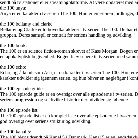
sendt på tv-stationer eller streamingplatforme. At være opdateret med air 
the 100 anya:
Anya er en karakter i tv-serien The 100. Hun er en erfaren jordkriger, de
the 100 bellamy and clarke:
Bellamy og Clarke er to hovedkarakterer i tv-serien The 100. De har et
gruppen. Deres samspil er centralt for seriens handling og udvikling.
the 100 book:
The 100 er en science fiction-roman skrevet af Kass Morgan. Bogen er de
en apokalyptisk begivenhed. Bogen blev senere til tv-serien med samm
the 100 echo:
Echo, også kendt som Ash, er en karakter i tv-serien The 100. Hun er e
karakter udvikler sig igennem serien, og hun bliver en nøglefigur i kon
the 100 episode guide:
The 100 episode guide er en oversigt over alle episoderne i tv-serien. D
seriens progression og se, hvilke historier der udvikler sig løbende.
the 100 episode list:
The 100 episode list er en komplet liste over alle episoderne i tv-serie
god oversigt over seriens struktur og udvikling.
the 100 kanal 5:
The 100 blev udsendt på Kanal 5 i Danmark. Kanal 5 er en landsdækkend