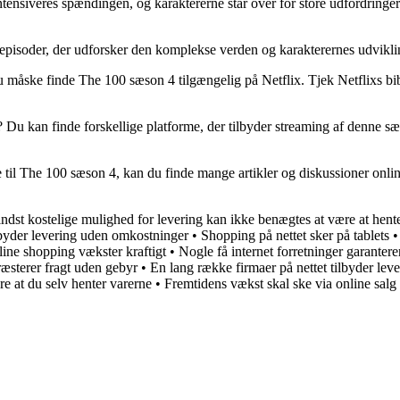
ensiveres spændingen, og karaktererne står over for store udfordringer.
episoder, der udforsker den komplekse verden og karakterernes udvikli
 måske finde The 100 sæson 4 tilgængelig på Netflix. Tjek Netflixs bibl
 Du kan finde forskellige platforme, der tilbyder streaming af denne 
e til The 100 sæson 4, kan du finde mange artikler og diskussioner onlin
dst kostelige mulighed for levering kan ikke benægtes at være at hent
mbyder levering uden omkostninger
•
Shopping på nettet sker på tablets
ine shopping vækster kraftigt
•
Nogle få internet forretninger garanterer
æsterer fragt uden gebyr
•
En lang række firmaer på nettet tilbyder l
e at du selv henter varerne
•
Fremtidens vækst skal ske via online salg