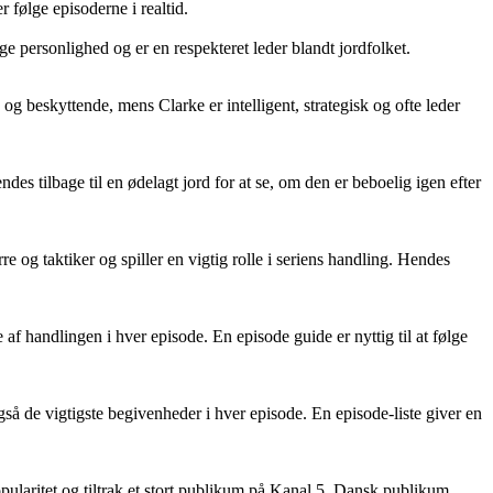
r følge episoderne i realtid.
ige personlighed og er en respekteret leder blandt jordfolket.
g beskyttende, mens Clarke er intelligent, strategisk og ofte leder
es tilbage til en ødelagt jord for at se, om den er beboelig igen efter
g taktiker og spiller en vigtig rolle i seriens handling. Hendes
 af handlingen i hver episode. En episode guide er nyttig til at følge
gså de vigtigste begivenheder i hver episode. En episode-liste giver en
laritet og tiltrak et stort publikum på Kanal 5. Dansk publikum