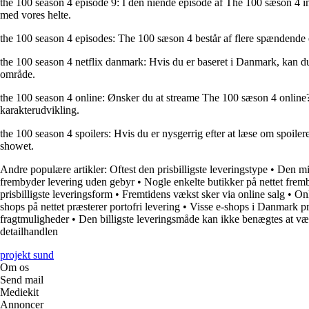
the 100 season 4 episode 9: I den niende episode af The 100 sæson 4 int
med vores helte.
the 100 season 4 episodes: The 100 sæson 4 består af flere spændende 
the 100 season 4 netflix danmark: Hvis du er baseret i Danmark, kan du
område.
the 100 season 4 online: Ønsker du at streame The 100 sæson 4 online?
karakterudvikling.
the 100 season 4 spoilers: Hvis du er nysgerrig efter at læse om spoiler
showet.
Andre populære artikler:
Oftest den prisbilligste leveringstype
•
Den min
frembyder levering uden gebyr
•
Nogle enkelte butikker på nettet fre
prisbilligste leveringsform
•
Fremtidens vækst sker via online salg
•
Onl
shops på nettet præsterer portofri levering
•
Visse e-shops i Danmark pr
fragtmuligheder
•
Den billigste leveringsmåde kan ikke benægtes at vær
detailhandlen
projekt sund
Om os
Send mail
Mediekit
Annoncer