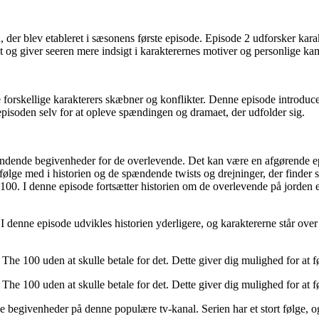
der blev etableret i sæsonens første episode. Episode 2 udforsker kar
ot og giver seeren mere indsigt i karakterernes motiver og personlige ka
forskellige karakterers skæbner og konflikter. Denne episode introducere
episoden selv for at opleve spændingen og dramaet, der udfolder sig.
ende begivenheder for de overlevende. Det kan være en afgørende episod
 følge med i historien og de spændende twists og drejninger, der finder s
 100. I denne episode fortsætter historien om de overlevende på jorde
 denne episode udvikles historien yderligere, og karaktererne står over
he 100 uden at skulle betale for det. Dette giver dig mulighed for at 
he 100 uden at skulle betale for det. Dette giver dig mulighed for at 
egivenheder på denne populære tv-kanal. Serien har et stort følge, og 