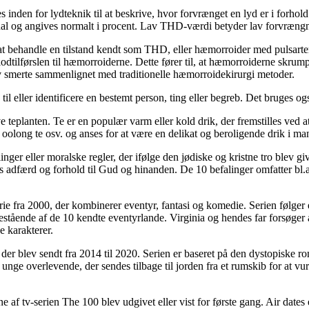
s inden for lydteknik til at beskrive, hvor forvrænget en lyd er i forh
al og angives normalt i procent. Lav THD-værdi betyder lav forvrængni
l at behandle en tilstand kendt som THD, eller hæmorroider med pulsart
 blodtilførslen til hæmorroiderne. Dette fører til, at hæmorroiderne skr
iv smerte sammenlignet med traditionelle hæmorroidekirurgi metoder.
 til eller identificere en bestemt person, ting eller begreb. Det bruges o
lve teplanten. Te er en populær varm eller kold drik, der fremstilles 
, oolong te osv. og anses for at være en delikat og beroligende drik i ma
er eller moralske regler, der ifølge den jødiske og kristne tro blev g
s adfærd og forhold til Gud og hinanden. De 10 befalinger omfatter bl.a
e fra 2000, der kombinerer eventyr, fantasi og komedie. Serien følger
estående af de 10 kendte eventyrlande. Virginia og hendes far forsøger a
e karakterer.
der blev sendt fra 2014 til 2020. Serien er baseret på den dystopiske 
pe unge overlevende, der sendes tilbage til jorden fra et rumskib for at
ne af tv-serien The 100 blev udgivet eller vist for første gang. Air dates