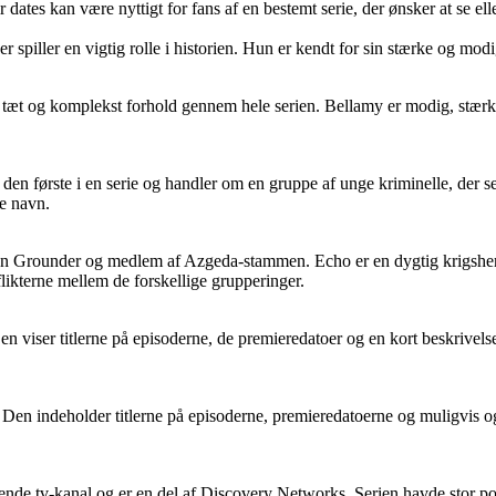
dates kan være nyttigt for fans af en bestemt serie, der ønsker at se elle
r spiller en vigtig rolle i historien. Hun er kendt for sin stærke og mod
 tæt og komplekst forhold gennem hele serien. Bellamy er modig, stærk o
n første i en serie og handler om en gruppe af unge kriminelle, der send
e navn.
n Grounder og medlem af Azgeda-stammen. Echo er en dygtig krigsherre o
flikterne mellem de forskellige grupperinger.
en viser titlerne på episoderne, de premieredatoer og en kort beskrivelse
n. Den indeholder titlerne på episoderne, premieredatoerne og muligvis o
e tv-kanal og er en del af Discovery Networks. Serien havde stor popu