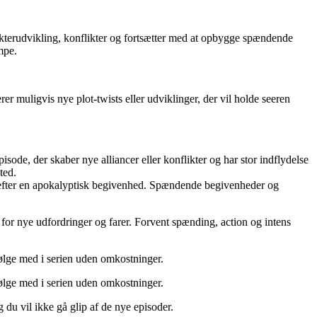
akterudvikling, konflikter og fortsætter med at opbygge spændende
mpe.
r muligvis nye plot-twists eller udviklinger, der vil holde seeren
e, der skaber nye alliancer eller konflikter og har stor indflydelse
ted.
n efter en apokalyptisk begivenhed. Spændende begivenheder og
 for nye udfordringer og farer. Forvent spænding, action og intens
følge med i serien uden omkostninger.
følge med i serien uden omkostninger.
du vil ikke gå glip af de nye episoder.