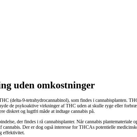
ring uden omkostninger
HC (delta-9-tetrahydrocannabinol), som findes i cannabisplanten. THC væ
yde de psykoaktive virkninger af THC uden at skulle ryge eller forbræ
re diskret og lugtfri måde at indtage cannabis på.
ndelse, der findes i rå cannabisplanter. Når cannabis plantemateriale o
af cannabis. Der er dog også interesse for THCAs potentielle medicins
effektivitet.