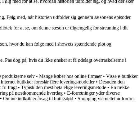
 Følg med for at se, hvordan historien udfolder sig, og hvad der sker
ng. Følg med, når historien udfolder sig gennem sæsonens episoder.
iotek for at se, om denne sæson er tilgængelig for streaming i dit
sæson, hvor du kan følge med i showets spændende plot og
e. Pas dog på, hvis du ikke ønsker at få ødelagt overraskelserne i
e produkterne selv
•
Mange køber hos online firmaer
•
Visse e-butikker
•
Internet butikker foreslår flere leveringsmodeller
•
Desuden den
 fri fragt
•
Typisk den mest betalelige leveringsmetode
•
En række
evering på næstkommende hverdag
•
E-forretninger yder diverse
•
Online indkøb er årsag til butiksdød
•
Shopping via nettet udfordrer