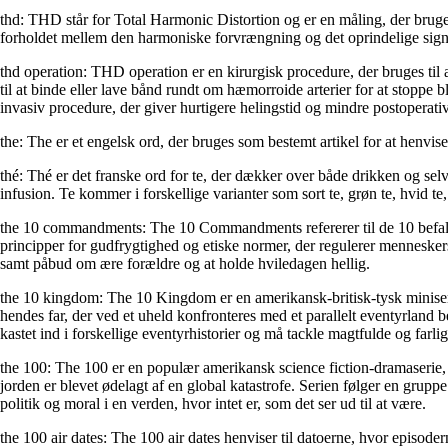
thd: THD står for Total Harmonic Distortion og er en måling, der bruge
forholdet mellem den harmoniske forvrængning og det oprindelige sign
thd operation: THD operation er en kirurgisk procedure, der bruges ti
til at binde eller lave bånd rundt om hæmorroide arterier for at stoppe
invasiv procedure, der giver hurtigere helingstid og mindre postoperat
the: The er et engelsk ord, der bruges som bestemt artikel for at henvise
thé: Thé er det franske ord for te, der dækker over både drikken og se
infusion. Te kommer i forskellige varianter som sort te, grøn te, hvid te
the 10 commandments: The 10 Commandments refererer til de 10 befaling
principper for gudfrygtighed og etiske normer, der regulerer mennesker
samt påbud om ære forældre og at holde hviledagen hellig.
the 10 kingdom: The 10 Kingdom er en amerikansk-britisk-tysk miniseri
hendes far, der ved et uheld konfronteres med et parallelt eventyrland b
kastet ind i forskellige eventyrhistorier og må tackle magtfulde og farlig
the 100: The 100 er en populær amerikansk science fiction-dramaserie, 
jorden er blevet ødelagt af en global katastrofe. Serien følger en grup
politik og moral i en verden, hvor intet er, som det ser ud til at være.
the 100 air dates: The 100 air dates henviser til datoerne, hvor episoder