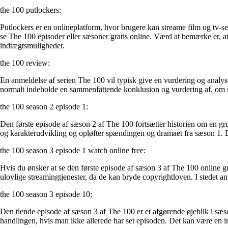
the 100 putlockers:
Putlockers er en onlineplatform, hvor brugere kan streame film og tv-serie
se The 100 episoder eller sæsoner gratis online. Værd at bemærke er, 
indtægtsmuligheder.
the 100 review:
En anmeldelse af serien The 100 vil typisk give en vurdering og analyse 
normalt indeholde en sammenfattende konklusion og vurdering af, om ser
the 100 season 2 episode 1:
Den første episode af sæson 2 af The 100 fortsætter historien om en grup
og karakterudvikling og opløfter spændingen og dramaet fra sæson 1. Det 
the 100 season 3 episode 1 watch online free:
Hvis du ønsker at se den første episode af sæson 3 af The 100 online gr
ulovlige streamingtjenester, da de kan bryde copyrightloven. I stedet a
the 100 season 3 episode 10:
Den tiende episode af sæson 3 af The 100 er et afgørende øjeblik i sæs
handlingen, hvis man ikke allerede har set episoden. Det kan være en int