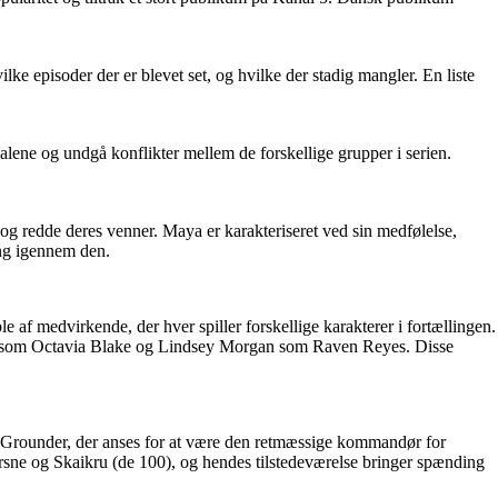
vilke episoder der er blevet set, og hvilke der stadig mangler. En liste
lene og undgå konflikter mellem de forskellige grupper i serien.
 redde deres venner. Maya er karakteriseret ved sin medfølelse,
ling igennem den.
 af medvirkende, der hver spiller forskellige karakterer i fortællingen.
s som Octavia Blake og Lindsey Morgan som Raven Reyes. Disse
ung Grounder, der anses for at være den retmæssige kommandør for
rsne og Skaikru (de 100), og hendes tilstedeværelse bringer spænding