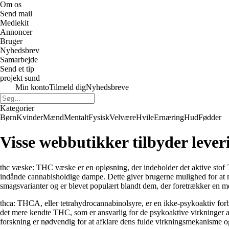
Om os
Send mail
Mediekit
Annoncer
Bruger
Nyhedsbrev
Samarbejde
Send et tip
projekt sund
Min konto
Tilmeld dig
Nyhedsbreve
Kategorier
Børn
Kvinder
Mænd
Mentalt
Fysisk
Velvære
Hvile
Ernæring
Hud
Fødder
Visse webbutikker tilbyder leve
thc væske: THC væske er en opløsning, der indeholder det aktive stof T
indånde cannabisholdige dampe. Dette giver brugerne mulighed for at n
smagsvarianter og er blevet populært blandt dem, der foretrækker en me
thca: THCA, eller tetrahydrocannabinolsyre, er en ikke-psykoaktiv forbi
det mere kendte THC, som er ansvarlig for de psykoaktive virkninger 
forskning er nødvendig for at afklare dens fulde virkningsmekanisme og 