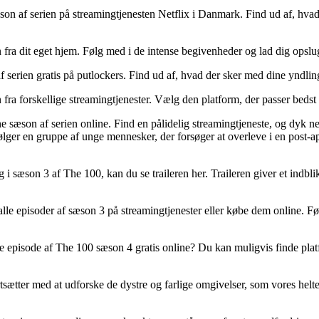
on af serien på streamingtjenesten Netflix i Danmark. Find ud af, hv
ra dit eget hjem. Følg med i de intense begivenheder og lad dig opslug
erien gratis på putlockers. Find ud af, hvad der sker med dine yndling
ra forskellige streamingtjenester. Vælg den platform, der passer bedst
sæson af serien online. Find en pålidelig streamingtjeneste, og dyk ned
følger en gruppe af unge mennesker, der forsøger at overleve i en post-
dig i sæson 3 af The 100, kan du se traileren her. Traileren giver et ind
le episoder af sæson 3 på streamingtjenester eller købe dem online. Fø
e episode af The 100 sæson 4 gratis online? Du kan muligvis finde platf
tter med at udforske de dystre og farlige omgivelser, som vores helte b