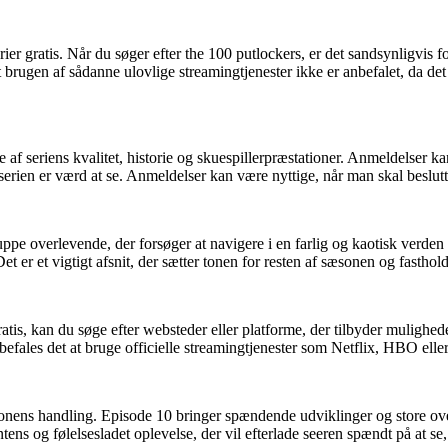
r gratis. Når du søger efter the 100 putlockers, er det sandsynligvis for 
at brugen af sådanne ulovlige streamingtjenester ikke er anbefalet, da
af seriens kvalitet, historie og skuespillerpræstationer. Anmeldelser kan
ien er værd at se. Anmeldelser kan være nyttige, når man skal beslutte
pe overlevende, der forsøger at navigere i en farlig og kaotisk verden e
er et vigtigt afsnit, der sætter tonen for resten af sæsonen og fasthold
atis, kan du søge efter websteder eller platforme, der tilbyder mulighe
nbefales det at bruge officielle streamingtjenester som Netflix, HBO el
onens handling. Episode 10 bringer spændende udviklinger og store overr
ens og følelsesladet oplevelse, der vil efterlade seeren spændt på at se