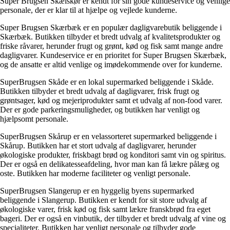
Super Brugsen Skælskør er kendt for sin gode kundeservice og venlige
personale, der er klar til at hjælpe og vejlede kunderne.
Super Brugsen Skærbæk er en populær dagligvarebutik beliggende i
Skærbæk. Butikken tilbyder et bredt udvalg af kvalitetsprodukter og
friske råvarer, herunder frugt og grønt, kød og fisk samt mange andre
dagligvarer. Kundeservice er en prioritet for Super Brugsen Skærbæk,
og de ansatte er altid venlige og imødekommende over for kunderne.
SuperBrugsen Skåde er en lokal supermarked beliggende i Skåde.
Butikken tilbyder et bredt udvalg af dagligvarer, frisk frugt og
grøntsager, kød og mejeriprodukter samt et udvalg af non-food varer.
Der er gode parkeringsmuligheder, og butikken har venligt og
hjælpsomt personale.
SuperBrugsen Skårup er en velassorteret supermarked beliggende i
Skårup. Butikken har et stort udvalg af dagligvarer, herunder
økologiske produkter, friskbagt brød og konditori samt vin og spiritus.
Der er også en delikatesseafdeling, hvor man kan få lækre pålæg og
oste. Butikken har moderne faciliteter og venligt personale.
SuperBrugsen Slangerup er en hyggelig byens supermarked
beliggende i Slangerup. Butikken er kendt for sit store udvalg af
økologiske varer, frisk kød og fisk samt lækre franskbrød fra eget
bageri. Der er også en vinbutik, der tilbyder et bredt udvalg af vine og
specialiteter. Butikken har venligt personale og tilbyder gode