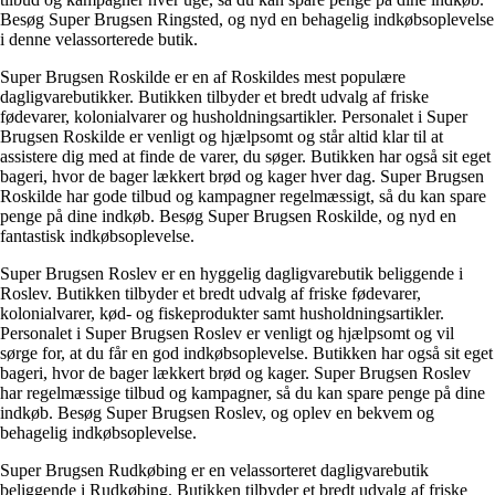
Besøg Super Brugsen Ringsted, og nyd en behagelig indkøbsoplevelse
i denne velassorterede butik.
Super Brugsen Roskilde er en af ​​Roskildes mest populære
dagligvarebutikker. Butikken tilbyder et bredt udvalg af friske
fødevarer, kolonialvarer og husholdningsartikler. Personalet i Super
Brugsen Roskilde er venligt og hjælpsomt og står altid klar til at
assistere dig med at finde de varer, du søger. Butikken har også sit eget
bageri, hvor de bager lækkert brød og kager hver dag. Super Brugsen
Roskilde har gode tilbud og kampagner regelmæssigt, så du kan spare
penge på dine indkøb. Besøg Super Brugsen Roskilde, og nyd en
fantastisk indkøbsoplevelse.
Super Brugsen Roslev er en hyggelig dagligvarebutik beliggende i
Roslev. Butikken tilbyder et bredt udvalg af friske fødevarer,
kolonialvarer, kød- og fiskeprodukter samt husholdningsartikler.
Personalet i Super Brugsen Roslev er venligt og hjælpsomt og vil
sørge for, at du får en god indkøbsoplevelse. Butikken har også sit eget
bageri, hvor de bager lækkert brød og kager. Super Brugsen Roslev
har regelmæssige tilbud og kampagner, så du kan spare penge på dine
indkøb. Besøg Super Brugsen Roslev, og oplev en bekvem og
behagelig indkøbsoplevelse.
Super Brugsen Rudkøbing er en velassorteret dagligvarebutik
beliggende i Rudkøbing. Butikken tilbyder et bredt udvalg af friske