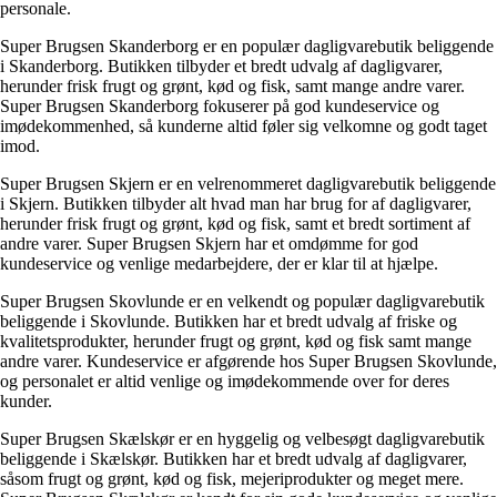
personale.
Super Brugsen Skanderborg er en populær dagligvarebutik beliggende
i Skanderborg. Butikken tilbyder et bredt udvalg af dagligvarer,
herunder frisk frugt og grønt, kød og fisk, samt mange andre varer.
Super Brugsen Skanderborg fokuserer på god kundeservice og
imødekommenhed, så kunderne altid føler sig velkomne og godt taget
imod.
Super Brugsen Skjern er en velrenommeret dagligvarebutik beliggende
i Skjern. Butikken tilbyder alt hvad man har brug for af dagligvarer,
herunder frisk frugt og grønt, kød og fisk, samt et bredt sortiment af
andre varer. Super Brugsen Skjern har et omdømme for god
kundeservice og venlige medarbejdere, der er klar til at hjælpe.
Super Brugsen Skovlunde er en velkendt og populær dagligvarebutik
beliggende i Skovlunde. Butikken har et bredt udvalg af friske og
kvalitetsprodukter, herunder frugt og grønt, kød og fisk samt mange
andre varer. Kundeservice er afgørende hos Super Brugsen Skovlunde,
og personalet er altid venlige og imødekommende over for deres
kunder.
Super Brugsen Skælskør er en hyggelig og velbesøgt dagligvarebutik
beliggende i Skælskør. Butikken har et bredt udvalg af dagligvarer,
såsom frugt og grønt, kød og fisk, mejeriprodukter og meget mere.