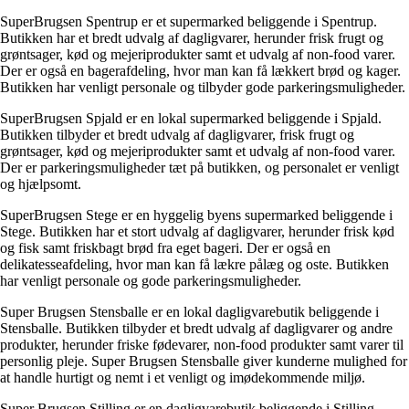
SuperBrugsen Spentrup er et supermarked beliggende i Spentrup.
Butikken har et bredt udvalg af dagligvarer, herunder frisk frugt og
grøntsager, kød og mejeriprodukter samt et udvalg af non-food varer.
Der er også en bagerafdeling, hvor man kan få lækkert brød og kager.
Butikken har venligt personale og tilbyder gode parkeringsmuligheder.
SuperBrugsen Spjald er en lokal supermarked beliggende i Spjald.
Butikken tilbyder et bredt udvalg af dagligvarer, frisk frugt og
grøntsager, kød og mejeriprodukter samt et udvalg af non-food varer.
Der er parkeringsmuligheder tæt på butikken, og personalet er venligt
og hjælpsomt.
SuperBrugsen Stege er en hyggelig byens supermarked beliggende i
Stege. Butikken har et stort udvalg af dagligvarer, herunder frisk kød
og fisk samt friskbagt brød fra eget bageri. Der er også en
delikatesseafdeling, hvor man kan få lækre pålæg og oste. Butikken
har venligt personale og gode parkeringsmuligheder.
Super Brugsen Stensballe er en lokal dagligvarebutik beliggende i
Stensballe. Butikken tilbyder et bredt udvalg af dagligvarer og andre
produkter, herunder friske fødevarer, non-food produkter samt varer til
personlig pleje. Super Brugsen Stensballe giver kunderne mulighed for
at handle hurtigt og nemt i et venligt og imødekommende miljø.
Super Brugsen Stilling er en dagligvarebutik beliggende i Stilling.