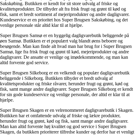
Sakskøbing. Butikken er kendt for sit store udvalg af friske og
kvalitetsprodukter. De tilbyder alt fra frisk frugt og grønt til kød og
fisk, samt et bredt sortiment af mejeriprodukter og andre dagligvarer.
Kundeservice er en prioritet hos Super Brugsen Sakskøbing, og det
venlige personale står altid klar til at hjælpe.
Super Brugsen Samsø er en hyggelig dagligvarebutik beliggende på
øen Samsø. Butikken er et populært valg blandt øens beboere og
besøgende. Man kan finde alt hvad man har brug for i Super Brugsen
Samsø, lige fra frisk frugt og grønt til kød, mejeriprodukter og andre
dagligvarer. De ansatte er venlige og imødekommende, og man kan
altid forvente god service.
Super Brugsen Silkeborg er en velkendt og populær dagligvarebutik
beliggende i Silkeborg. Butikken tilbyder et bredt udvalg af
kvalitetsprodukter og friske råvarer, herunder frugt og grønt, kød og
fisk, samt mange andre dagligvarer. Super Brugsen Silkeborg er kendt
for sin gode kundeservice og venlige personale, der altid er klar til at
hjælpe.
Super Brugsen Skagen er en velrenommeret dagligvarebutik i Skagen.
Butikken har et omfattende udvalg af friske og lækre produkter,
herunder frugt og grønt, kød og fisk, samt mange andre dagligvarer.
Man kan altid forvente høj kvalitet og god service i Super Brugsen
Skagen, da butikken prioriterer tilfredse kunder og derfor har et venligt