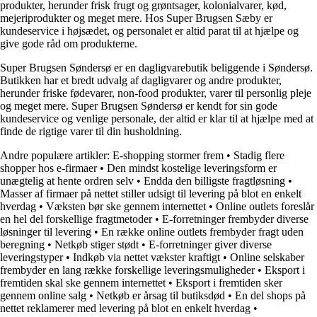
produkter, herunder frisk frugt og grøntsager, kolonialvarer, kød,
mejeriprodukter og meget mere. Hos Super Brugsen Sæby er
kundeservice i højsædet, og personalet er altid parat til at hjælpe og
give gode råd om produkterne.
Super Brugsen Søndersø er en dagligvarebutik beliggende i Søndersø.
Butikken har et bredt udvalg af dagligvarer og andre produkter,
herunder friske fødevarer, non-food produkter, varer til personlig pleje
og meget mere. Super Brugsen Søndersø er kendt for sin gode
kundeservice og venlige personale, der altid er klar til at hjælpe med at
finde de rigtige varer til din husholdning.
Andre populære artikler:
E-shopping stormer frem
•
Stadig flere
shopper hos e-firmaer
•
Den mindst kostelige leveringsform er
unægtelig at hente ordren selv
•
Endda den billigste fragtløsning
•
Masser af firmaer på nettet stiller udsigt til levering på blot en enkelt
hverdag
•
Væksten bør ske gennem internettet
•
Online outlets foreslår
en hel del forskellige fragtmetoder
•
E-forretninger frembyder diverse
løsninger til levering
•
En række online outlets frembyder fragt uden
beregning
•
Netkøb stiger stødt
•
E-forretninger giver diverse
leveringstyper
•
Indkøb via nettet vækster kraftigt
•
Online selskaber
frembyder en lang række forskellige leveringsmuligheder
•
Eksport i
fremtiden skal ske gennem internettet
•
Eksport i fremtiden sker
gennem online salg
•
Netkøb er årsag til butiksdød
•
En del shops på
nettet reklamerer med levering på blot en enkelt hverdag
•