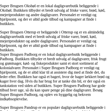
Super Brugsen Oksbøl er en lokal dagligvarebutik beliggende i
Oksbøl. Butikken tilbyder et bredt udvalg af friske varer, brød, kød,
mejeriprodukter og andre dagligvarer. Personalet er venligt og
hjælpsomt, og der er altid gode tilbud og kampagner at finde i
butikken.
Super Brugsen Otterup er beliggende i Otterup og er en almindelig
dagligvarebutik med et bredt udvalg af friske varer, brød, kød,
mejeriprodukter og andre dagligvarer. Personalet er venligt og
hjælpsomt, og der er altid gode tilbud og kampagner at finde i
butikken.
Super Brugsen Padborg er en lokal dagligvarebutik beliggende i
Padborg. Butikken tilbyder et bredt udvalg af dagligvarer, frisk frugt
og grøntsager, kød- og fiskeprodukter samt et stort sortiment af
kolonialvarer. Personalet i Super Brugsen Padborg er venligt og
hjælpsomt, og de er altid klar til at assistere dig med at finde det, du
leder efter. Butikken har også et bageri, hvor de bager lækkert brød og
kager hver dag. Hvis du har brug for at tanke din bil, er der også en
tankstation ved siden af butikken. Super Brugsen Padborg har gode
tilbud hver uge, så du kan spare penge på dine dagligvarer. Besøg
Super Brugsen Padborg, og oplev en hyggelig og bekvem
indkøbsoplevelse.
Super Brugsen Pandrup er en populær dagligvarebutik beliggende i