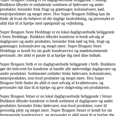
Butikken tilbyder et omfattende sortiment af fødevarer og andre
produkter, herunder frisk frugt og grøntsager, kolonialvarer, kød,
mejeriprodukter og meget mere. Hos Super Brugsen Stilling kan du
finde alt hvad du behøver til din daglige husholdning, og personalet er
altid klar til at hjælpe med spørgsmål og vejledning.
Super Brugsen Store Heddinge er en lokal dagligvarebutik beliggende
i Store Heddinge. Butikken tilbyder kunderne et bredt udvalg af
dagligvarer og andre produkter, herunder frisk kød og fisk, frugt og
grøntsager, kolonialvarer og meget mere. Super Brugsen Store
Heddinge er kendt for sin gode kundeservice og imødekommende
personale, der altid er parate til at hjælpe dig med dine indkøb.
Super Brugsen Strib er en dagligvarebutik beliggende i Strib. Butikken
gør det bekvemt for kunderne at handle alle nødvendige dagligvarer og
andre produkter. Sortimentet omfatter friske fødevarer, kolonialvarer,
mejeriprodukter, non-food produkter og meget mere. Hos Super
Brugsen Strib finder du altid et stort udvalg af kvalitetsvarer, og
personalet står klar til at hjælpe og give rådgivning om produkterne.
Super Brugsen Struer er en lokal dagligvarebutik beliggende i Struer.
Butikken tilbyder kunderne et bredt sortiment af dagligvarer og andre
produkter, herunder friske fødevarer, non-food produkter, varer til
personlig pleje og meget mere. Super Brugsen Struer er kendt for sin
fremragende kundeservice, og personalet er altid parat til at hjælpe dig