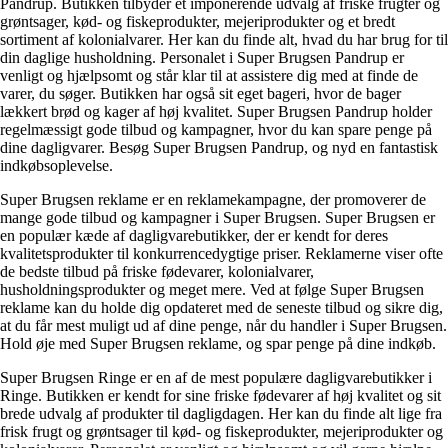
Pandrup. Butikken tilbyder et imponerende udvalg af friske frugter og
grøntsager, kød- og fiskeprodukter, mejeriprodukter og et bredt
sortiment af kolonialvarer. Her kan du finde alt, hvad du har brug for til
din daglige husholdning. Personalet i Super Brugsen Pandrup er
venligt og hjælpsomt og står klar til at assistere dig med at finde de
varer, du søger. Butikken har også sit eget bageri, hvor de bager
lækkert brød og kager af høj kvalitet. Super Brugsen Pandrup holder
regelmæssigt gode tilbud og kampagner, hvor du kan spare penge på
dine dagligvarer. Besøg Super Brugsen Pandrup, og nyd en fantastisk
indkøbsoplevelse.
Super Brugsen reklame er en reklamekampagne, der promoverer de
mange gode tilbud og kampagner i Super Brugsen. Super Brugsen er
en populær kæde af dagligvarebutikker, der er kendt for deres
kvalitetsprodukter til konkurrencedygtige priser. Reklamerne viser ofte
de bedste tilbud på friske fødevarer, kolonialvarer,
husholdningsprodukter og meget mere. Ved at følge Super Brugsen
reklame kan du holde dig opdateret med de seneste tilbud og sikre dig,
at du får mest muligt ud af dine penge, når du handler i Super Brugsen.
Hold øje med Super Brugsen reklame, og spar penge på dine indkøb.
Super Brugsen Ringe er en af ​​de mest populære dagligvarebutikker i
Ringe. Butikken er kendt for sine friske fødevarer af høj kvalitet og sit
brede udvalg af produkter til dagligdagen. Her kan du finde alt lige fra
frisk frugt og grøntsager til kød- og fiskeprodukter, mejeriprodukter og