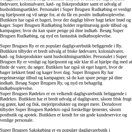
fødevarer, kolonialvarer, kød- og fiskeprodukter samt et udvalg af
husholdningsartikler. Personalet i Super Brugsen Rudkøbing er venligt
og hjælpsomt og vil sørge for, at du får en positiv indkøbsoplevelse.
Butikken har også et bageri, hvor der dagligt bliver bagt lækre brød og
kager. Super Brugsen Rudkøbing holder regelmæssig gode tilbud og
kampagner, hvor du kan spare penge på dine indkøb. Besøg Super
Brugsen Rudkøbing, og nyd en fantastisk indkøbsoplevelse.
Super Brugsen Ry er en populær dagligvarebutik beliggende i Ry.
Butikken tilbyder et bredt udvalg af friske fødevarer, kolonialvarer,
kød- og fiskeprodukter samt husholdningsartikler. Personalet i Super
Brugsen Ry er venligt og hjælpsomt og står klar til at hjælpe dig med at
finde de varer, du søger. Butikken har også sit eget bageri, hvor de
bager lækkert brød og kager hver dag. Super Brugsen Ry har
regelmæssige tilbud og kampagner, så du kan spare penge på dine
indkøb. Besøg Super Brugsen Ry, og nyd en behagelig
indkøbsoplevelse.
Super Brugsen Rødekro er en velkendt dagligvarebutik beliggende i
Rødekro. Butikken har et bredt udvalg af dagligvarer, såsom frisk frugt
og grønt, kød og fisk, mejeriprodukter og meget mere. Derudover
tilbyder Super Brugsen Rødekro også forskellige tjenester, såsom
postbutik og apotek. Butikken er kendt for sin gode kundeservice og
venlige personale.
Super Brugsen Sakskøbing er en populær dagligvarebutik i