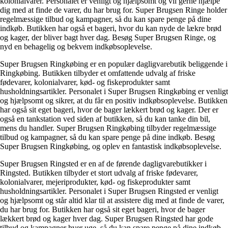
kolonialvarer. Personalet er venligt og hjælpsomt og vil gerne hjælpe
dig med at finde de varer, du har brug for. Super Brugsen Ringe holder
regelmæssige tilbud og kampagner, så du kan spare penge på dine
indkøb. Butikken har også et bageri, hvor du kan nyde de lækre brød
og kager, der bliver bagt hver dag. Besøg Super Brugsen Ringe, og
nyd en behagelig og bekvem indkøbsoplevelse.
Super Brugsen Ringkøbing er en populær dagligvarebutik beliggende i
Ringkøbing. Butikken tilbyder et omfattende udvalg af friske
fødevarer, kolonialvarer, kød- og fiskeprodukter samt
husholdningsartikler. Personalet i Super Brugsen Ringkøbing er venligt
og hjælpsomt og sikrer, at du får en positiv indkøbsoplevelse. Butikken
har også sit eget bageri, hvor de bager lækkert brød og kager. Der er
også en tankstation ved siden af ​​butikken, så du kan tanke din bil,
mens du handler. Super Brugsen Ringkøbing tilbyder regelmæssige
tilbud og kampagner, så du kan spare penge på dine indkøb. Besøg
Super Brugsen Ringkøbing, og oplev en fantastisk indkøbsoplevelse.
Super Brugsen Ringsted er en af ​​de førende dagligvarebutikker i
Ringsted. Butikken tilbyder et stort udvalg af friske fødevarer,
kolonialvarer, mejeriprodukter, kød- og fiskeprodukter samt
husholdningsartikler. Personalet i Super Brugsen Ringsted er venligt
og hjælpsomt og står altid klar til at assistere dig med at finde de varer,
du har brug for. Butikken har også sit eget bageri, hvor de bager
lækkert brød og kager hver dag. Super Brugsen Ringsted har gode
tilbud og kampagner hver uge, så du kan spare penge på dine indkøb.