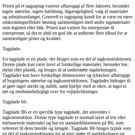
Prisen på et tagpaptag varierer afhængigt af flere faktorer, herunder
tagets størrelse, tagets hældning, tilgængelighed, valg af materialer
og arbejdsomfanget. Generelt er tagpaptag kendt for at være en mere
omkostningseffektiv løsning sammenlignet med andre tagmaterialer
som teglsten eller blik. Prisen kan variere fra entreprenør til
entreprenør, så det er altid en god ide at indhente flere tilbud for at
sammenligne priser og kvalitet.
Tagplade:
En tagplade er en plade, der bruges som en del af tagkonstruktionen.
Denne plade kan være lavet af forskellige materialer, herunder træ,
metal eller plastik, og bruges til at understøtte tagdækningen.
Tagplader kan have forskellige dimensioner og tykkelser afhængigt
af bygningens størrelse og tagkonstruktionen. Tagplader bidrager til
at gøre taget stærkt og stabilt, samt hjælpe med at sikre, at taget er
tæt og modstandsdygtigt over for vejrpåvirkninger.
Tagplade b6:
Tagplade B6 er en specifik type tagplade, der anvendes i
tagkonstruktion. Denne type tagplade er normalt lavet af træ eller
træbaserede materialer og har en standarddimension på B6, som
refererer til dens bredde og længde. Tagplade B6 bruges typisk som
en del af tagkonstruktionen for at give støtte til tagdækningen og