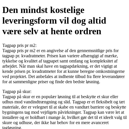
Den mindst kostelige
leveringsform vil dog altid
være selv at hente ordren
Tagpap pris pr m2:
Tagpap pris pr m2 er en angivelse af den gennemsnitlige pris for
tagpap pr. kvadratmeter. Prisen kan variere afhængigt af mærke,
tykkelse og kvalitet af tagpapet samt omfang og kompleksitet af
arbejdet. Når man skal have en tagpapdækning, er det vigtigt at
kende prisen pr. kvadratmeter for at kunne beregne omkostningerne
ved projektet. Det anbefales at indhente tilbud fra flere leverandører
for at sammenligne priser og finde den bedste løsning.
Tagpap på skur:
Tagpap på skur er en populær løsning til at beskytte et skur eller
udhus mod vandindtrængning og slid. Tagpap er et fleksibelt og tæt
materiale, der er velegnet til at skabe en vandtæt barriere og beskytte
bygningens tag mod vejrligets påvirkninger. Tagpap kan være let at
installere og er holdbart i mange år, hvilket gør det til et ideelt valg til
skure og udhuse, der ikke har behov for en mere avanceret
tagløsning.