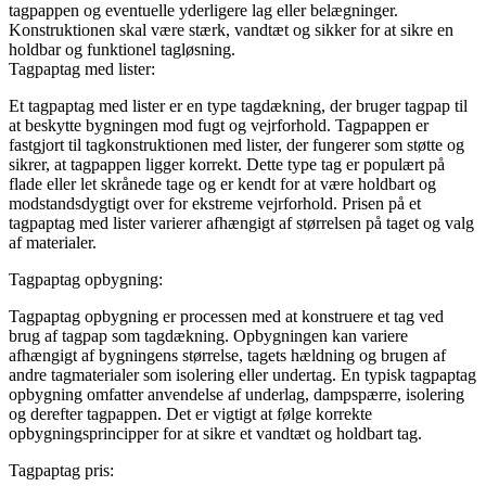
tagpappen og eventuelle yderligere lag eller belægninger.
Konstruktionen skal være stærk, vandtæt og sikker for at sikre en
holdbar og funktionel tagløsning.
Tagpaptag med lister:
Et tagpaptag med lister er en type tagdækning, der bruger tagpap til
at beskytte bygningen mod fugt og vejrforhold. Tagpappen er
fastgjort til tagkonstruktionen med lister, der fungerer som støtte og
sikrer, at tagpappen ligger korrekt. Dette type tag er populært på
flade eller let skrånede tage og er kendt for at være holdbart og
modstandsdygtigt over for ekstreme vejrforhold. Prisen på et
tagpaptag med lister varierer afhængigt af størrelsen på taget og valg
af materialer.
Tagpaptag opbygning:
Tagpaptag opbygning er processen med at konstruere et tag ved
brug af tagpap som tagdækning. Opbygningen kan variere
afhængigt af bygningens størrelse, tagets hældning og brugen af
andre tagmaterialer som isolering eller undertag. En typisk tagpaptag
opbygning omfatter anvendelse af underlag, dampspærre, isolering
og derefter tagpappen. Det er vigtigt at følge korrekte
opbygningsprincipper for at sikre et vandtæt og holdbart tag.
Tagpaptag pris: