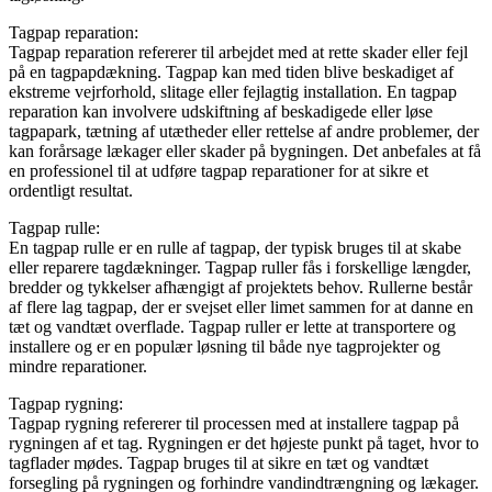
Tagpap reparation:
Tagpap reparation refererer til arbejdet med at rette skader eller fejl
på en tagpapdækning. Tagpap kan med tiden blive beskadiget af
ekstreme vejrforhold, slitage eller fejlagtig installation. En tagpap
reparation kan involvere udskiftning af beskadigede eller løse
tagpapark, tætning af utætheder eller rettelse af andre problemer, der
kan forårsage lækager eller skader på bygningen. Det anbefales at få
en professionel til at udføre tagpap reparationer for at sikre et
ordentligt resultat.
Tagpap rulle:
En tagpap rulle er en rulle af tagpap, der typisk bruges til at skabe
eller reparere tagdækninger. Tagpap ruller fås i forskellige længder,
bredder og tykkelser afhængigt af projektets behov. Rullerne består
af flere lag tagpap, der er svejset eller limet sammen for at danne en
tæt og vandtæt overflade. Tagpap ruller er lette at transportere og
installere og er en populær løsning til både nye tagprojekter og
mindre reparationer.
Tagpap rygning:
Tagpap rygning refererer til processen med at installere tagpap på
rygningen af et tag. Rygningen er det højeste punkt på taget, hvor to
tagflader mødes. Tagpap bruges til at sikre en tæt og vandtæt
forsegling på rygningen og forhindre vandindtrængning og lækager.