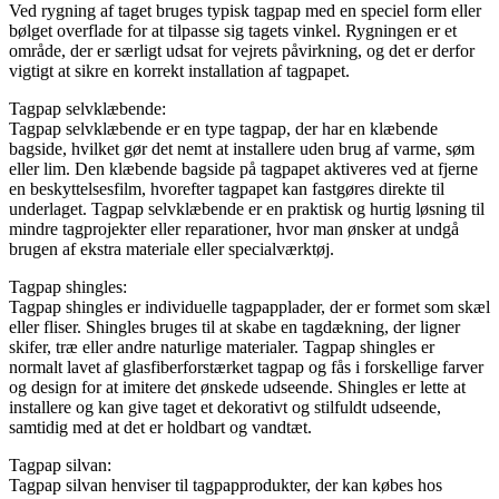
Ved rygning af taget bruges typisk tagpap med en speciel form eller
bølget overflade for at tilpasse sig tagets vinkel. Rygningen er et
område, der er særligt udsat for vejrets påvirkning, og det er derfor
vigtigt at sikre en korrekt installation af tagpapet.
Tagpap selvklæbende:
Tagpap selvklæbende er en type tagpap, der har en klæbende
bagside, hvilket gør det nemt at installere uden brug af varme, søm
eller lim. Den klæbende bagside på tagpapet aktiveres ved at fjerne
en beskyttelsesfilm, hvorefter tagpapet kan fastgøres direkte til
underlaget. Tagpap selvklæbende er en praktisk og hurtig løsning til
mindre tagprojekter eller reparationer, hvor man ønsker at undgå
brugen af ekstra materiale eller specialværktøj.
Tagpap shingles:
Tagpap shingles er individuelle tagpapplader, der er formet som skæl
eller fliser. Shingles bruges til at skabe en tagdækning, der ligner
skifer, træ eller andre naturlige materialer. Tagpap shingles er
normalt lavet af glasfiberforstærket tagpap og fås i forskellige farver
og design for at imitere det ønskede udseende. Shingles er lette at
installere og kan give taget et dekorativt og stilfuldt udseende,
samtidig med at det er holdbart og vandtæt.
Tagpap silvan:
Tagpap silvan henviser til tagpapprodukter, der kan købes hos