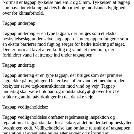
Normalt er tagpap tykkelse mellem 2 og 5 mm. Tykkelsen af tagpap
kan have indvirkning på dets holdbarhed og modstandsdygtighed
over for klimaforhold.
Tagpap underpap:
Tagpap underpap er en type tagpap, der bruges som et ekstra
beskyttelseslag under selve tagpappen. Underpappen fungerer som
en ekstra barrierer mod fugt og sørger for bedre isolering af taget.
Den er normalt lavet af en kraftig og vandtæt membran, der
forhindrer vand i at trænge ind under tagpappen.
Tagpap undertag:
Tagpap undertag er en type tagpap, der bruges som det primære
tagdække på bygninger. Det er lavet af en vandtæt membran, der
beskytter selve tagkonstruktionen mod vind og vejr. Tagpap
undertag skal være holdbart og modstandsdygtigt over for UV-
stråler og andre påvirkninger fra det danske vejr.
Tagpap vedligeholdelse:
Tagpap vedligeholdelse omfatter regelmæssig inspektion og
reparation af tagpapdækket for at sikre, at det holder tæt og beskytter
bygningen godt. Vedligeholdelse kan omfatte rensning af tagpappen,
reparation af eventuelle huller eller revner og påføring af