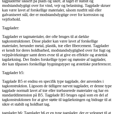
tagpladerne sikkert på plads og sikre, at taget er stabilt og
modstandsdygtigt over for vind, vejr og belastning. Tagplade skruer
kan være lavet af forskellige materialer, såsom rustfrit stål eller
galvaniseret stål, der er modstandsdygtige over for korrosion og
vejrforhold.
Tagplader:
Tagplader er tagmaterialer, der ofte bruges til at dække
tagkonstruktioner. Disse plader kan være lavet af forskellige
materialer, herunder metal, plastik, træ eller fibercement. Tagplader
er kendt for deres holdbarhed, modstandsdygtighed over for fugt og
vejrpåvirkninger samt deres evne til at give en effektiv og æstetisk
tagdækning. Der findes forskellige typer og mønstre af tagplader,
der kan tilpasses forskellige bygningstyper og æstetiske præferencer.
Tagplader b5:
Tagplade B5 er endnu en specifik type tagplade, der anvendes i
tagkonstruktion. Ligssom de tidligere nævnt tagplader, er denne type
tagplade normalt lavet af træ eller træbaserede materialer og har en
standarddimension på B5. Tagplade B5 bruges også som en del af
tagkonstruktionen for at give støtte til tagdækningen og bidrage til at
sikre et stabilt og holdbart tag.
tagplader b6: Tagplader b6 er en type tagplader, der er velegnet til at