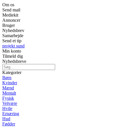
Om os
Send mail
Mediekit
Annoncer
Bruger
Nyhedsbrev
Samarbejde
Send et tip
projekt sund
Min konto
Tilmeld dig
Nyhedsbreve
Kategorier
Børn
Kvinder
Mænd
Mentalt
Fysisk
Velvære
Hvile
Ernæring
Hud
Fødder