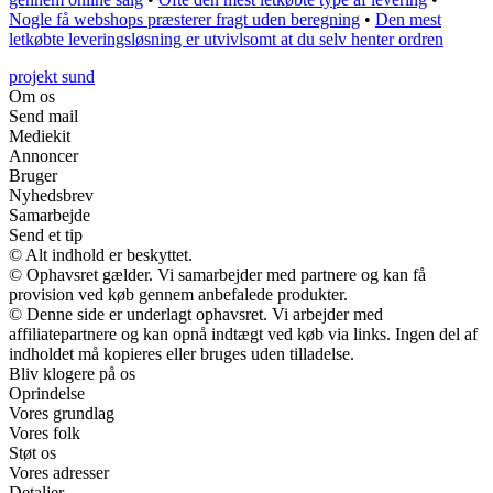
Nogle få webshops præsterer fragt uden beregning
•
Den mest
letkøbte leveringsløsning er utvivlsomt at du selv henter ordren
projekt sund
Om os
Send mail
Mediekit
Annoncer
Bruger
Nyhedsbrev
Samarbejde
Send et tip
© Alt indhold er beskyttet.
© Ophavsret gælder. Vi samarbejder med partnere og kan få
provision ved køb gennem anbefalede produkter.
© Denne side er underlagt ophavsret. Vi arbejder med
affiliatepartnere og kan opnå indtægt ved køb via links. Ingen del af
indholdet må kopieres eller bruges uden tilladelse.
Bliv klogere på os
Oprindelse
Vores grundlag
Vores folk
Støt os
Vores adresser
Detaljer