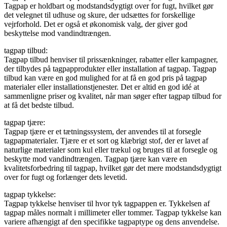
Tagpap er holdbart og modstandsdygtigt over for fugt, hvilket gør
det velegnet til udhuse og skure, der udsættes for forskellige
vejrforhold. Det er også et økonomisk valg, der giver god
beskyttelse mod vandindtrængen.
tagpap tilbud:
Tagpap tilbud henviser til prissænkninger, rabatter eller kampagner,
der tilbydes på tagpapprodukter eller installation af tagpap. Tagpap
tilbud kan være en god mulighed for at få en god pris på tagpap
materialer eller installationstjenester. Det er altid en god idé at
sammenligne priser og kvalitet, når man søger efter tagpap tilbud for
at få det bedste tilbud.
tagpap tjære:
Tagpap tjære er et tætningssystem, der anvendes til at forsegle
tagpapmaterialer. Tjære er et sort og klæbrigt stof, der er lavet af
naturlige materialer som kul eller trækul og bruges til at forsegle og
beskytte mod vandindtrængen. Tagpap tjære kan være en
kvalitetsforbedring til tagpap, hvilket gør det mere modstandsdygtigt
over for fugt og forlænger dets levetid.
tagpap tykkelse:
Tagpap tykkelse henviser til hvor tyk tagpappen er. Tykkelsen af
tagpap måles normalt i millimeter eller tommer. Tagpap tykkelse kan
variere afhængigt af den specifikke tagpaptype og dens anvendelse.