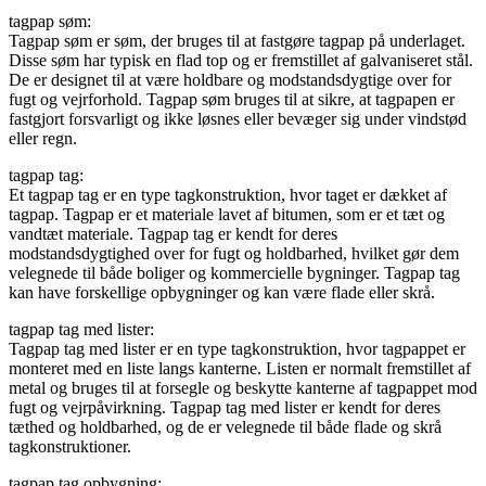
tagpap søm:
Tagpap søm er søm, der bruges til at fastgøre tagpap på underlaget.
Disse søm har typisk en flad top og er fremstillet af galvaniseret stål.
De er designet til at være holdbare og modstandsdygtige over for
fugt og vejrforhold. Tagpap søm bruges til at sikre, at tagpapen er
fastgjort forsvarligt og ikke løsnes eller bevæger sig under vindstød
eller regn.
tagpap tag:
Et tagpap tag er en type tagkonstruktion, hvor taget er dækket af
tagpap. Tagpap er et materiale lavet af bitumen, som er et tæt og
vandtæt materiale. Tagpap tag er kendt for deres
modstandsdygtighed over for fugt og holdbarhed, hvilket gør dem
velegnede til både boliger og kommercielle bygninger. Tagpap tag
kan have forskellige opbygninger og kan være flade eller skrå.
tagpap tag med lister:
Tagpap tag med lister er en type tagkonstruktion, hvor tagpappet er
monteret med en liste langs kanterne. Listen er normalt fremstillet af
metal og bruges til at forsegle og beskytte kanterne af tagpappet mod
fugt og vejrpåvirkning. Tagpap tag med lister er kendt for deres
tæthed og holdbarhed, og de er velegnede til både flade og skrå
tagkonstruktioner.
tagpap tag opbygning: