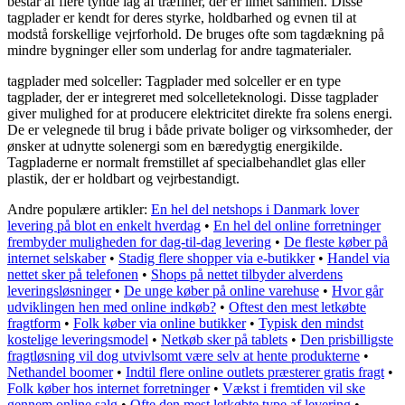
består af flere tynde lag af træfiner, der er limet sammen. Disse
tagplader er kendt for deres styrke, holdbarhed og evnen til at
modstå forskellige vejrforhold. De bruges ofte som tagdækning på
mindre bygninger eller som underlag for andre tagmaterialer.
tagplader med solceller: Tagplader med solceller er en type
tagplader, der er integreret med solcelleteknologi. Disse tagplader
giver mulighed for at producere elektricitet direkte fra solens energi.
De er velegnede til brug i både private boliger og virksomheder, der
ønsker at udnytte solenergi som en bæredygtig energikilde.
Tagpladerne er normalt fremstillet af specialbehandlet glas eller
plastik, der er holdbart og vejrbestandigt.
Andre populære artikler:
En hel del netshops i Danmark lover
levering på blot en enkelt hverdag
•
En hel del online forretninger
frembyder muligheden for dag-til-dag levering
•
De fleste køber på
internet selskaber
•
Stadig flere shopper via e-butikker
•
Handel via
nettet sker på telefonen
•
Shops på nettet tilbyder alverdens
leveringsløsninger
•
De unge køber på online varehuse
•
Hvor går
udviklingen hen med online indkøb?
•
Oftest den mest letkøbte
fragtform
•
Folk køber via online butikker
•
Typisk den mindst
kostelige leveringsmodel
•
Netkøb sker på tablets
•
Den prisbilligste
fragtløsning vil dog utvivlsomt være selv at hente produkterne
•
Nethandel boomer
•
Indtil flere online outlets præsterer gratis fragt
•
Folk køber hos internet forretninger
•
Vækst i fremtiden vil ske
gennem online salg
•
Ofte den mest letkøbte type af levering
•