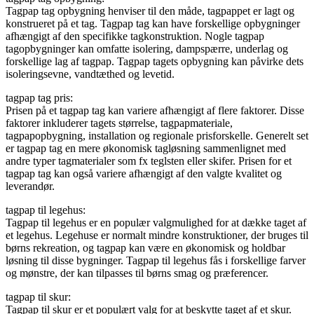
Tagpap tag opbygning henviser til den måde, tagpappet er lagt og
konstrueret på et tag. Tagpap tag kan have forskellige opbygninger
afhængigt af den specifikke tagkonstruktion. Nogle tagpap
tagopbygninger kan omfatte isolering, dampspærre, underlag og
forskellige lag af tagpap. Tagpap tagets opbygning kan påvirke dets
isoleringsevne, vandtæthed og levetid.
tagpap tag pris:
Prisen på et tagpap tag kan variere afhængigt af flere faktorer. Disse
faktorer inkluderer tagets størrelse, tagpapmateriale,
tagpapopbygning, installation og regionale prisforskelle. Generelt set
er tagpap tag en mere økonomisk tagløsning sammenlignet med
andre typer tagmaterialer som fx teglsten eller skifer. Prisen for et
tagpap tag kan også variere afhængigt af den valgte kvalitet og
leverandør.
tagpap til legehus:
Tagpap til legehus er en populær valgmulighed for at dække taget af
et legehus. Legehuse er normalt mindre konstruktioner, der bruges til
børns rekreation, og tagpap kan være en økonomisk og holdbar
løsning til disse bygninger. Tagpap til legehus fås i forskellige farver
og mønstre, der kan tilpasses til børns smag og præferencer.
tagpap til skur:
Tagpap til skur er et populært valg for at beskytte taget af et skur.