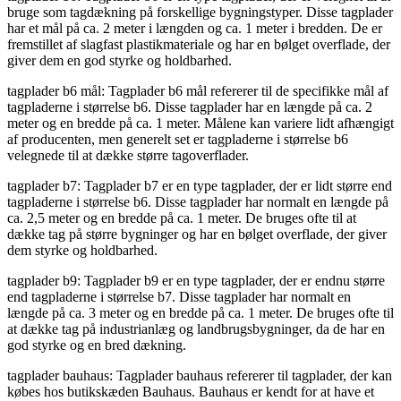
bruge som tagdækning på forskellige bygningstyper. Disse tagplader
har et mål på ca. 2 meter i længden og ca. 1 meter i bredden. De er
fremstillet af slagfast plastikmateriale og har en bølget overflade, der
giver dem en god styrke og holdbarhed.
tagplader b6 mål: Tagplader b6 mål refererer til de specifikke mål af
tagpladerne i størrelse b6. Disse tagplader har en længde på ca. 2
meter og en bredde på ca. 1 meter. Målene kan variere lidt afhængigt
af producenten, men generelt set er tagpladerne i størrelse b6
velegnede til at dække større tagoverflader.
tagplader b7: Tagplader b7 er en type tagplader, der er lidt større end
tagpladerne i størrelse b6. Disse tagplader har normalt en længde på
ca. 2,5 meter og en bredde på ca. 1 meter. De bruges ofte til at
dække tag på større bygninger og har en bølget overflade, der giver
dem styrke og holdbarhed.
tagplader b9: Tagplader b9 er en type tagplader, der er endnu større
end tagpladerne i størrelse b7. Disse tagplader har normalt en
længde på ca. 3 meter og en bredde på ca. 1 meter. De bruges ofte til
at dække tag på industrianlæg og landbrugsbygninger, da de har en
god styrke og en bred dækning.
tagplader bauhaus: Tagplader bauhaus refererer til tagplader, der kan
købes hos butikskæden Bauhaus. Bauhaus er kendt for at have et