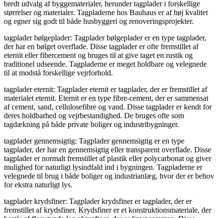
bredt udvalg af byggematerialer, herunder tagplader i forskellige
størrelser og materialer. Tagpladerne hos Bauhaus er af høj kvalitet
og egner sig godt til både husbyggeri og renoveringsprojekter.
tagplader bølgeplader: Tagplader bølgeplader er en type tagplader,
der har en bølget overflade. Disse tagplader er ofte fremstillet af
eternit eller fibercement og bruges til at give taget en rustik og
traditionel udseende. Tagpladerne er meget holdbare og velegnede
til at modstå forskellige vejrforhold.
tagplader eternit: Tagplader eternit er tagplader, der er fremstillet af
materialet eternit. Eternit er en type fibre-cement, der er sammensat
af cement, sand, cellulosefibre og vand. Disse tagplader er kendt for
deres holdbarhed og vejrbestandighed. De bruges ofte som
tagdækning på både private boliger og industribygninger.
tagplader gennemsigtig: Tagplader gennemsigtig er en type
tagplader, der har en gennemsigtig eller transparent overflade. Disse
tagplader er normalt fremstillet af plastik eller polycarbonat og giver
mulighed for naturligt lysindfald ind i bygningen. Tagpladerne er
velegnede til brug i både boliger og industrianlæg, hvor der er behov
for ekstra naturligt lys.
tagplader krydsfiner: Tagplader krydsfiner er tagplader, der er
fremstillet af krydsfiner. Krydsfiner er et konstruktionsmateriale, der