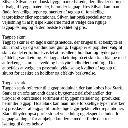
Silvan. Silvan er en dansk byggemarkedskæde, der tilbyder et bredt
udvalg af byggematerialer, herunder tagpap. Hos Silvan kan man
finde forskellige typer og mærker af tagpap til forskellige
tagprojekter eller reparationer. Silvan har også specialister og
vejledning til at hjælpe kunderne med at vælge den rigtige
tagpapløsning og få den bedste kvalitet og pris.
Tagpap skur:
Tagpap skur er en tagdækningsmetode, der bruges til at beskytte et
skur mod vejr og vandindtrængning. Tagpap er et populært valg til
skur, da det er forholdsvis let at installere, holdbart og byder på en
pålidelig vandtætning. En tagpapdækning på et skur kan hjælpe med
at forlænge skurets levetid og beskytte indholdet mod fugt. Det
anbefales at vælge en passende tykkelse og kvalitet af tagpap til
skuret for at sikre en holdbar og effektiv beskyttelse.
Tagpap stark:
Tagpap stark refererer til tagpapprodukter, der kan købes hos Stark.
Stark er en ofte anvendt dansk byggematerialsforhandler, der
tilbyder et omfattende sortiment af byggematerialer og -produkter,
herunder tagpap. Hos Stark kan man finde forskellige typer, mærker
og prisklasser af tagpap til forskellige tagprojekter eller reparationer.
Stark tilbyder også professionel vejledning og ekspertise inden for
tagpapløsninger for at hjælpe kunderne med at finde den rette
løsning til deres behov.