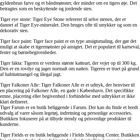
gyldenbrun farve og et båndmønster, der minder om en tigers øje. Det
betragtes som en beskyttende og jordende sten.
Tiger eye stone: Tiger Eye Stone refererer til selve stenen, der er
dannet af Tiger Eye-mineralet. Den bruges ofte til smykker og som en
dekorativ sten.
Tiger face paint: Tiger face paint er en type ansigtsmaling, der gør det
muligt at skabe et tigermønster på ansigtet. Det er populært til karneval,
fester og børnebegivenheder.
Tiger fakta: Tigeren er verdens største katteart, der vejer op til 300 kg.
Den er en rovdyr og jager normalt om natten. Tigeren er truet på grund
af habitatmangel og illegal jagt.
Tiger Falkoner Alle: Tiger Falkoner Alle er et udtryk, der henviser til
en placering på Falkoner Alle, en gade i København. Det specifikke
emne, placering eller begivenhed i forbindelse med udtrykket er ikke
klart defineret.
Tiger Farum er en butik beliggende i Farum. Der kan du finde et bredt
udvalg af varer såsom legetøj, indretning og personlige accessories.
Butikken fokuserer på at tilbyde trendy og prisvenlige produkter til
kunderne.
Tiger Fields er en butik beliggende i Fields Shopping Center. Butikken