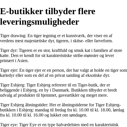
E-butikker tilbyder flere
leveringsmuligheder
Tiger drawing: En tiger tegning er et kunstværk, der viser en af
verdens mest majestætiske dyr, tigeren, i skitse- eller farveform.
Tiger dyr: Tigeren er en stor, kraftfuld og smuk kat i familien af ​​store
katte. Den er kendt for sit karakteristiske stribe-mønster og lever
primært i Asien.
Tiger ejer: En tiger ejer er en person, der har valgt at holde en tiger som
kæledyr eller som en del af en privat samling af eksotiske dyr.
Tiger Esbjerg: Tiger Esbjerg refererer til en Tiger-butik, der er
beliggende i Esbjerg, en by i Danmark. Butikken tilbyder et bredt
udvalg af produkter til hjemmet, gaveartikler og meget mere.
Tiger Esbjerg åbningstider: Her er åbningstiderne for Tiger Esbjerg-
butikken i Esbjerg: mandag til fredag ​​fra kl. 10.00 til kl. 18.00, lørdag
fra kl. 10.00 til kl. 16.00 og lukket om søndagen.
Tiger eye: Tiger Eye er en type halvædelsten med en karakteristisk