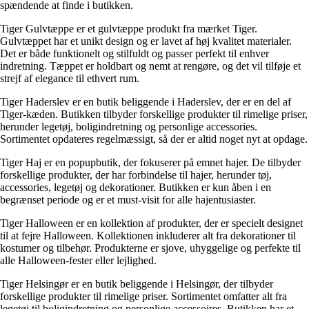
spændende at finde i butikken.
Tiger Gulvtæppe er et gulvtæppe produkt fra mærket Tiger.
Gulvtæppet har et unikt design og er lavet af høj kvalitet materialer.
Det er både funktionelt og stilfuldt og passer perfekt til enhver
indretning. Tæppet er holdbart og nemt at rengøre, og det vil tilføje et
strejf af elegance til ethvert rum.
Tiger Haderslev er en butik beliggende i Haderslev, der er en del af
Tiger-kæden. Butikken tilbyder forskellige produkter til rimelige priser,
herunder legetøj, boligindretning og personlige accessories.
Sortimentet opdateres regelmæssigt, så der er altid noget nyt at opdage.
Tiger Haj er en popupbutik, der fokuserer på emnet hajer. De tilbyder
forskellige produkter, der har forbindelse til hajer, herunder tøj,
accessories, legetøj og dekorationer. Butikken er kun åben i en
begrænset periode og er et must-visit for alle hajentusiaster.
Tiger Halloween er en kollektion af produkter, der er specielt designet
til at fejre Halloween. Kollektionen inkluderer alt fra dekorationer til
kostumer og tilbehør. Produkterne er sjove, uhyggelige og perfekte til
alle Halloween-fester eller lejlighed.
Tiger Helsingør er en butik beliggende i Helsingør, der tilbyder
forskellige produkter til rimelige priser. Sortimentet omfatter alt fra
legetøj til boligindretning og personlige accessoires. Butikken har et