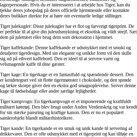
lagerpersonale. Hvis du er interesseret i at arbejde hos Tiger, kan du
tjekke deres jobopslag på deres officielle hjemmeside eller kontakte
deres butikker direkte for at høre om eventuelle ledige stillinger.
Tiger julekugler: Disse julekugler har et flot og farverigt tigerprint. De
er perfekte til at give din juleudsmykning et eksotisk og vildt strejf. Sæt
dem på juletræet eller brug dem som dekoration i hjemmet.
Tiger kaffekande: Denne kaffekande er udsmykket med et smukt og
detaljeret tigerdesign. Med sin elegante og unikke form vil den skille
sig ud på ethvert kaffebord. Den er ideel til at servere varm og
velsmagende kaffe til dine gæster.
Tiger kage: En tigerkage er en fantasifuld og spændende dessert. Den
er kendetegnet ved sit flotte tigermønster i chokolade, og den sprøde
og lækre skorpe giver den en ekstra god smagsoplevelse. Server denne
kage til fødselsdage eller andre særlige lejligheder.
Tiger kampvogn: En tigerkampvogn er et imponerende og kraftfuldt
militært køretøj. Den blev brugt under Anden Verdenskrig og var kendt
for sin stærke pansring og kraftige kanon. Den er nu et populært
samlerobjekt blandt militærhistorikere.
Tiger kande: En tigerkande er en smuk og unik kande til servering af
drikkevarer. Den er ofte udsmykket med et tigerprint og kan tilføje en