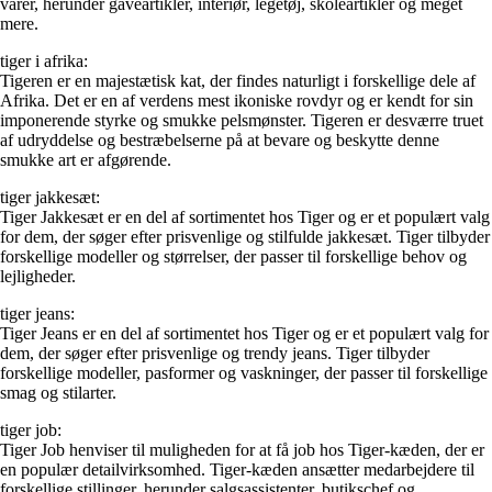
varer, herunder gaveartikler, interiør, legetøj, skoleartikler og meget
mere.
tiger i afrika:
Tigeren er en majestætisk kat, der findes naturligt i forskellige dele af
Afrika. Det er en af verdens mest ikoniske rovdyr og er kendt for sin
imponerende styrke og smukke pelsmønster. Tigeren er desværre truet
af udryddelse og bestræbelserne på at bevare og beskytte denne
smukke art er afgørende.
tiger jakkesæt:
Tiger Jakkesæt er en del af sortimentet hos Tiger og er et populært valg
for dem, der søger efter prisvenlige og stilfulde jakkesæt. Tiger tilbyder
forskellige modeller og størrelser, der passer til forskellige behov og
lejligheder.
tiger jeans:
Tiger Jeans er en del af sortimentet hos Tiger og er et populært valg for
dem, der søger efter prisvenlige og trendy jeans. Tiger tilbyder
forskellige modeller, pasformer og vaskninger, der passer til forskellige
smag og stilarter.
tiger job:
Tiger Job henviser til muligheden for at få job hos Tiger-kæden, der er
en populær detailvirksomhed. Tiger-kæden ansætter medarbejdere til
forskellige stillinger, herunder salgsassistenter, butikschef og