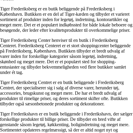
Tiger Frederiksberg er en butik beliggende på Frederiksberg i
København. Butikken er en del af Tiger-kæden og tilbyder et varieret
sortiment af produkter inden for legetøj, indretning, kontorartikler og
meget mere. Det er et populært indkøbssted for både lokale beboere og
besøgende, der leder efter kvalitetsprodukter til overkommelige priser.
Tiger Frederiksberg Center henviser til en butik i Frederiksberg
Centeret. Frederiksberg Centeret er et stort shoppingcenter beliggende
på Frederiksberg, København. Butikken tilbyder et bredt udvalg af
varer inden for forskellige kategorier såsom legetøj, indretning,
skønhed og meget mere. Det er et populært sted for shopping-
entusiaster og tilbyder bekvemmeligheden ved flere butikker samlet
under ét tag.
Tiger Frederiksberg Centret er en butik beliggende i Frederiksberg
Centret, der specialiserer sig i salg af diverse varer, herunder tøj,
accessories, brugskunst og meget mere. De har et bredt udvalg af
produkter til rimelige priser, og deres sortiment skifter ofte. Butikken
tilbyder også sæsonbetonede produkter og dekorationer.
Tiger Frederikshavn er en butik beliggende i Frederikshavn, der sælger
forskellige produkter til billige priser. De tilbyder en bred vifte af
genstande såsom legetøj, køkkenting, boligindretning og meget mere.
Sortimentet opdateres regelmæssigt, så der er altid noget nyt og