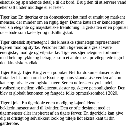
eksotisk og spændende detalje til dit bord. Brug den til at servere vand
eller saft under middage eller fester.
Tiger kat: En tigerkat er en domesticeret kat med et smukt og markant
mønster, der minder om en rigtig tiger. Denne katteart er kendetegnet
ved sin elegante og majestætiske fremtoning. Tigerkatten er en populær
race både som kæledyr og udstillingskat.
Tiger kinesisk stjernetegn: I det kinesiske stjernetegn repræsenterer
tigeren mod og styrke. Personer født i tigerens år siges at være
energiske, modige og viljestærke. Tigerens stjernetegn er forbundet
med held og lykke og betragtes som et af de mest privilegerede tegn i
den kinesiske zodiak.
Tiger King: Tiger King er en populær Netflix-dokumentarserie, der
fortæller historien om Joe Exotic og hans skandaløse verden af store
katte og private zoologiske haver. Serien udforsker dyrehandel,
rivalisering mellem vildkatteentusiaster og skæve personligheder. Den
blev et globalt fænomen og fangede folks opmærksomhed i 2020.
Tiger kjole: En tigerkjole er en modig og iøjnefaldende
beklædningsgenstand til kvinder. Den er ofte designet med et
tigermønster eller inspireret af en tigers farver. En tigerkjole kan give
dig et dristigt og selvsikkert look og tilføje lidt ekstra kant til din
garderobe.