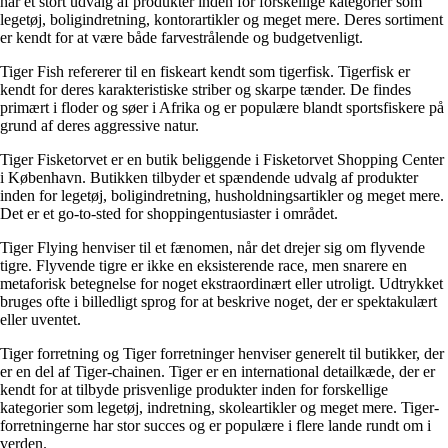
har et stort udvalg af produkter inden for forskellige kategorier som
legetøj, boligindretning, kontorartikler og meget mere. Deres sortiment
er kendt for at være både farvestrålende og budgetvenligt.
Tiger Fish refererer til en fiskeart kendt som tigerfisk. Tigerfisk er
kendt for deres karakteristiske striber og skarpe tænder. De findes
primært i floder og søer i Afrika og er populære blandt sportsfiskere på
grund af deres aggressive natur.
Tiger Fisketorvet er en butik beliggende i Fisketorvet Shopping Center
i København. Butikken tilbyder et spændende udvalg af produkter
inden for legetøj, boligindretning, husholdningsartikler og meget mere.
Det er et go-to-sted for shoppingentusiaster i området.
Tiger Flying henviser til et fænomen, når det drejer sig om flyvende
tigre. Flyvende tigre er ikke en eksisterende race, men snarere en
metaforisk betegnelse for noget ekstraordinært eller utroligt. Udtrykket
bruges ofte i billedligt sprog for at beskrive noget, der er spektakulært
eller uventet.
Tiger forretning og Tiger forretninger henviser generelt til butikker, der
er en del af Tiger-chainen. Tiger er en international detailkæde, der er
kendt for at tilbyde prisvenlige produkter inden for forskellige
kategorier som legetøj, indretning, skoleartikler og meget mere. Tiger-
forretningerne har stor succes og er populære i flere lande rundt om i
verden.