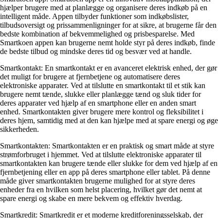
hjælper brugere med at planlægge og organisere deres indkøb på en
intelligent måde. Appen tilbyder funktioner som indkøbslister,
tilbudsoversigt og prissammenligninger for at sikre, at brugerne får den
bedste kombination af bekvemmelighed og prisbesparelse. Med
Smartkoen appen kan brugerne nemt holde styr på deres indkøb, finde
de bedste tilbud og mindske deres tid og besvær ved at handle.
Smartkontakt: En smartkontakt er en avanceret elektrisk enhed, der gør
det muligt for brugere at fjernbetjene og automatisere deres
elektroniske apparater. Ved at tilslutte en smartkontakt til et stik kan
brugere nemt tænde, slukke eller planlægge tænd og sluk tider for
deres apparater ved hjælp af en smartphone eller en anden smart
enhed. Smartkontakten giver brugere mere kontrol og fleksibilitet i
deres hjem, samtidig med at den kan hjælpe med at spare energi og øge
sikkerheden.
Smartkontakten: Smartkontakten er en praktisk og smart måde at styre
strømforbruget i hjemmet. Ved at tilslutte elektroniske apparater til
smartkontakten kan brugere tænde eller slukke for dem ved hjælp af en
fjernbetjening eller en app på deres smartphone eller tablet. På denne
måde giver smartkontakten brugerne mulighed for at styre deres
enheder fra en hvilken som helst placering, hvilket gør det nemt at
spare energi og skabe en mere bekvem og effektiv hverdag.
Smartkredit: Smartkredit er et moderne kreditforeningsselskab, der