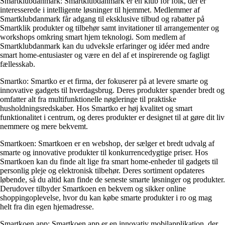
Smartklubdanmark: Smartklubdanmark er en klub for folk, der er
interesserede i intelligente løsninger til hjemmet. Medlemmer af
Smartklubdanmark får adgang til eksklusive tilbud og rabatter på
Smartklik produkter og tilbehør samt invitationer til arrangementer og
workshops omkring smart hjem teknologi. Som medlem af
Smartklubdanmark kan du udveksle erfaringer og idéer med andre
smart home-entusiaster og være en del af et inspirerende og fagligt
fællesskab.
Smartko: Smartko er et firma, der fokuserer på at levere smarte og
innovative gadgets til hverdagsbrug. Deres produkter spænder bredt og
omfatter alt fra multifunktionelle nøgleringe til praktiske
husholdningsredskaber. Hos Smartko er høj kvalitet og smart
funktionalitet i centrum, og deres produkter er designet til at gøre dit liv
nemmere og mere bekvemt.
Smartkoen: Smartkoen er en webshop, der sælger et bredt udvalg af
smarte og innovative produkter til konkurrencedygtige priser. Hos
Smartkoen kan du finde alt lige fra smart home-enheder til gadgets til
personlig pleje og elektronisk tilbehør. Deres sortiment opdateres
løbende, så du altid kan finde de seneste smarte løsninger og produkter.
Derudover tilbyder Smartkoen en bekvem og sikker online
shoppingoplevelse, hvor du kan købe smarte produkter i ro og mag
helt fra din egen hjemadresse.
Smartkoen app: Smartkoen app er en innovativ mobilapplikation, der