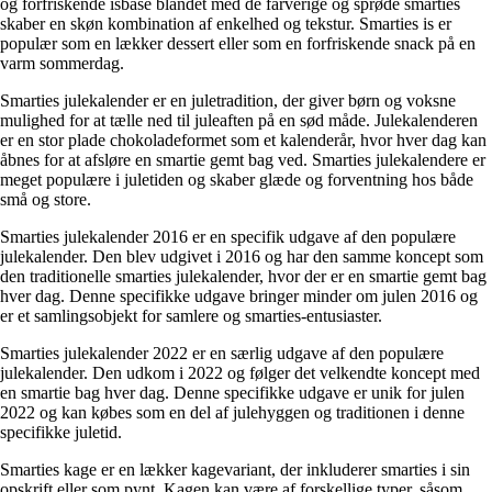
og forfriskende isbase blandet med de farverige og sprøde smarties
skaber en skøn kombination af enkelhed og tekstur. Smarties is er
populær som en lækker dessert eller som en forfriskende snack på en
varm sommerdag.
Smarties julekalender er en juletradition, der giver børn og voksne
mulighed for at tælle ned til juleaften på en sød måde. Julekalenderen
er en stor plade chokoladeformet som et kalenderår, hvor hver dag kan
åbnes for at afsløre en smartie gemt bag ved. Smarties julekalendere er
meget populære i juletiden og skaber glæde og forventning hos både
små og store.
Smarties julekalender 2016 er en specifik udgave af den populære
julekalender. Den blev udgivet i 2016 og har den samme koncept som
den traditionelle smarties julekalender, hvor der er en smartie gemt bag
hver dag. Denne specifikke udgave bringer minder om julen 2016 og
er et samlingsobjekt for samlere og smarties-entusiaster.
Smarties julekalender 2022 er en særlig udgave af den populære
julekalender. Den udkom i 2022 og følger det velkendte koncept med
en smartie bag hver dag. Denne specifikke udgave er unik for julen
2022 og kan købes som en del af julehyggen og traditionen i denne
specifikke juletid.
Smarties kage er en lækker kagevariant, der inkluderer smarties i sin
opskrift eller som pynt. Kagen kan være af forskellige typer, såsom