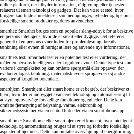
online platform, der tilbyder information, rådgivning eller tjenester
relateret til smart teknologi og gadgets. Det kan være et sted, hvor
brugere kan finde anmeldelser, sammenligninger, nyheder og tips om
forskellige smarte produkter og deres anvendelser.
smarthet: Smarthet bruges som en populær slang-udtryk for at beskrive
en persons intelligens, hvor de er smart eller dygtige. Det refererer
generelt til en persons evner inden for problemløsning, kreativ
tænkning eller evnen til hurtigt at lære og anvende nye informationer.
smarthets test: Smarthets test er en potentiel test eller vurdering, der
måler en persons intelligens eller kognitive evner. Denne type test kan
variere i kompleksitet og kan omfatte spørgsmål eller opgaver, der
evaluerer logisk tænkning, matematisk evne, sprogævner og andre
aspekter af kognitivt potentiale.
smarthjem: Smarthjem eller smart home er et begreb, der beskriver et
hjem, hvor der er indbygget avanceret teknologi og automatisering til
at styre og overvåge forskellige funktioner og enheder. Dette kan
omfatte fjernstyring af belysning, varme, elektronik og
sikkerhedssystemer via en central hub eller via en smartphone-app.
smarthome: Smarthome eller smart hjem er et koncept, hvor intelligent
teknologi og automatisering bruges til at styre og forbedre forskellige
aspekter af hjemmet. Dette kan omfatte overvågning af energiforbrug,