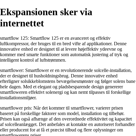
Ekspansionen sker via
internettet
smartflow 125: Smartflow 125 er en avanceret og effektiv
luftkompressor, der bruges til en bred vifte af applikationer. Denne
innovative enhed er designet til at levere højeffektiv ydeevne og
kommer med smarte funktioner som automatisk justering af tryk og
intelligent kontrol af luftstrømmen.
smartflower: Smartflower er en revolutionerende solcelle-installation,
der er designet til husholdningsbrug. Denne innovative enhed
efterligner solsikkeblomstens bevægelsesmønster og følger solens bane
hele dagen. Med et elegant og pladsbesparende design genererer
smartfloweren effektivt solenergi og kan nemt tilpasses til forskellige
installationsmiljøer.
smartflower pris: Når det kommer til smartflower, varierer prisen
baseret på forskellige faktorer som model, installation og tilbehør.
Prisen kan også afhænge af den overordnede effektivitet og kapacitet
af solcelleanlægget. Det anbefales at kontakte en autoriseret forhandler
eller producent for at få et præcist tilbud og flere oplysninger om
smartflowerens priser.