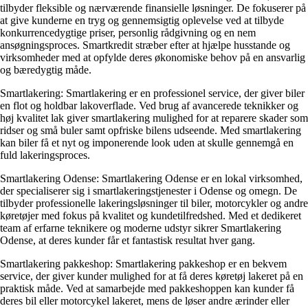
tilbyder fleksible og nærværende finansielle løsninger. De fokuserer på
at give kunderne en tryg og gennemsigtig oplevelse ved at tilbyde
konkurrencedygtige priser, personlig rådgivning og en nem
ansøgningsproces. Smartkredit stræber efter at hjælpe husstande og
virksomheder med at opfylde deres økonomiske behov på en ansvarlig
og bæredygtig måde.
Smartlakering: Smartlakering er en professionel service, der giver biler
en flot og holdbar lakoverflade. Ved brug af avancerede teknikker og
høj kvalitet lak giver smartlakering mulighed for at reparere skader som
ridser og små buler samt opfriske bilens udseende. Med smartlakering
kan biler få et nyt og imponerende look uden at skulle gennemgå en
fuld lakeringsproces.
Smartlakering Odense: Smartlakering Odense er en lokal virksomhed,
der specialiserer sig i smartlakeringstjenester i Odense og omegn. De
tilbyder professionelle lakeringsløsninger til biler, motorcykler og andre
køretøjer med fokus på kvalitet og kundetilfredshed. Med et dedikeret
team af erfarne teknikere og moderne udstyr sikrer Smartlakering
Odense, at deres kunder får et fantastisk resultat hver gang.
Smartlakering pakkeshop: Smartlakering pakkeshop er en bekvem
service, der giver kunder mulighed for at få deres køretøj lakeret på en
praktisk måde. Ved at samarbejde med pakkeshoppen kan kunder få
deres bil eller motorcykel lakeret, mens de løser andre ærinder eller