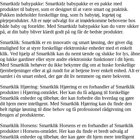
Smartkidz babypakke: Smartkidz babypakke er en pakke med
produkter til babyer, som er designet til at være smart og praktisk.
Pakken indeholder forskellige ting, som fx babytøj, legetøj og
plejeprodukter. Alt er nøje udvalgt for at imødekomme behovene hos
både baby og forældre. Med Smartkidz babypakke kan du være sikker
på, at din baby bliver klædt godt på og får de bedste produkter.
Smartklik: Smartklik er en innovativ og smart løsning, der giver dig
mulighed for at styre forskellige elektroniske enheder med et enkelt
klik. Ved hjælp af Smartklik kan du nemt tænde og slukke for lys, åbne
og lukke gardiner eller styre andre elektroniske funktioner i dit hjem.
Med Smartklik behøver du ikke bekymre dig om at huske forskellige
fjernbetjeninger eller at gå rundt for at betjene hver enkelt enhed. Alt er
samlet i én smart enhed, der gør dit liv nemmere og mere bekvemt.
Smartklik Hjørring: Smartklik Hjørring er en forhandler af Smartklik
produkter i Hjørring-området. Her kan du få adgang til forskellige
Smartklik enheder og tilbehør, der kan forbedre din hverdag og gøre
dit hjem mere intelligent. Med Smartklik Hjørring kan du finde den
helt rigtige løsning til dine behov og få professionel rådgivning om
brugen af produkterne.
Smartklik Horsens: Smartklik Horsens er en forhandler af Smartklik
produkter i Horsens-området. Her kan du finde et bredt udvalg af
Smartklik enheder og tilbehør, der kan gøre dit hjem mere intelligent