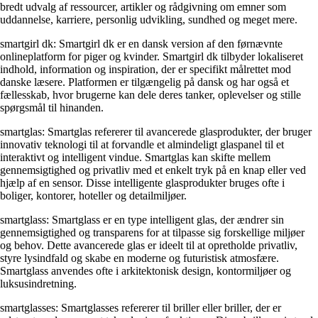
bredt udvalg af ressourcer, artikler og rådgivning om emner som
uddannelse, karriere, personlig udvikling, sundhed og meget mere.
smartgirl dk: Smartgirl dk er en dansk version af den førnævnte
onlineplatform for piger og kvinder. Smartgirl dk tilbyder lokaliseret
indhold, information og inspiration, der er specifikt målrettet mod
danske læsere. Platformen er tilgængelig på dansk og har også et
fællesskab, hvor brugerne kan dele deres tanker, oplevelser og stille
spørgsmål til hinanden.
smartglas: Smartglas refererer til avancerede glasprodukter, der bruger
innovativ teknologi til at forvandle et almindeligt glaspanel til et
interaktivt og intelligent vindue. Smartglas kan skifte mellem
gennemsigtighed og privatliv med et enkelt tryk på en knap eller ved
hjælp af en sensor. Disse intelligente glasprodukter bruges ofte i
boliger, kontorer, hoteller og detailmiljøer.
smartglass: Smartglass er en type intelligent glas, der ændrer sin
gennemsigtighed og transparens for at tilpasse sig forskellige miljøer
og behov. Dette avancerede glas er ideelt til at opretholde privatliv,
styre lysindfald og skabe en moderne og futuristisk atmosfære.
Smartglass anvendes ofte i arkitektonisk design, kontormiljøer og
luksusindretning.
smartglasses: Smartglasses refererer til briller eller briller, der er