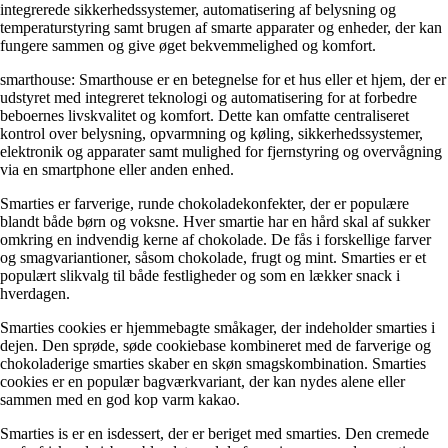
integrerede sikkerhedssystemer, automatisering af belysning og
temperaturstyring samt brugen af smarte apparater og enheder, der kan
fungere sammen og give øget bekvemmelighed og komfort.
smarthouse: Smarthouse er en betegnelse for et hus eller et hjem, der er
udstyret med integreret teknologi og automatisering for at forbedre
beboernes livskvalitet og komfort. Dette kan omfatte centraliseret
kontrol over belysning, opvarmning og køling, sikkerhedssystemer,
elektronik og apparater samt mulighed for fjernstyring og overvågning
via en smartphone eller anden enhed.
Smarties er farverige, runde chokoladekonfekter, der er populære
blandt både børn og voksne. Hver smartie har en hård skal af sukker
omkring en indvendig kerne af chokolade. De fås i forskellige farver
og smagvariantioner, såsom chokolade, frugt og mint. Smarties er et
populært slikvalg til både festligheder og som en lækker snack i
hverdagen.
Smarties cookies er hjemmebagte småkager, der indeholder smarties i
dejen. Den sprøde, søde cookiebase kombineret med de farverige og
chokoladerige smarties skaber en skøn smagskombination. Smarties
cookies er en populær bagværkvariant, der kan nydes alene eller
sammen med en god kop varm kakao.
Smarties is er en isdessert, der er beriget med smarties. Den cremede