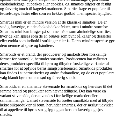
chokoladekage, cupcakes eller cookies, og smarties tilføjer en festlig
og farverig touch til kagedekorationen. Smarties kage er populær til
fødselsdage, fester eller som en lækker godbid til en speciel lejlighed.
Smarties mini er en mindre version af de klassiske smarties. De er
stadig farverige, runde chokoladekonfekter, men i mindre størrelse.
Smarties mini kan bruges på samme måde som almindelige smarties,
hvor de kan spises som de er, bruges som pynt på kager og desserter
eller endda som indhold i småkager eller is. Deres mindre størrelse gør
dem nemme at spise og håndtere.
Smartkids er et brand, der producerer og markedsfører forskellige
former for børneslik, herunder smarties. Producenten har målrettet
deres produkter specifikt til børn og tilbyder forskellige varianter af
smarties for at opfylde børns smagspræferencer. Smartkids-produkter
kan findes i supermarkeder og andre forhandlere, og de er et populært
valg blandt børn som en sød og farverig snack.
Smartkidz er en alternativ stavemåde for smartkids og henviser til det
samme brand og produkter som nævnt tidligere. Det kan være en
variant stavemåde, der anvendes i forskellige markeder eller
sammenhænge. Uanset stavemåde fortsætter smartkidz med at tilbyde
lækre slikprodukter til børn, herunder smarties, der er særligt udviklet
til at appellere til børns smagsløg og ønsker om farverig og sjov
snacks.