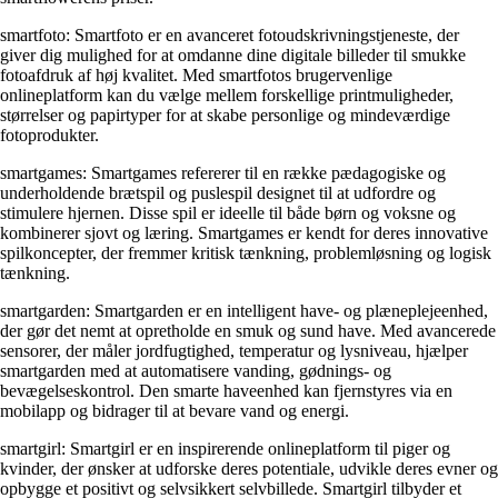
smartfoto: Smartfoto er en avanceret fotoudskrivningstjeneste, der
giver dig mulighed for at omdanne dine digitale billeder til smukke
fotoafdruk af høj kvalitet. Med smartfotos brugervenlige
onlineplatform kan du vælge mellem forskellige printmuligheder,
størrelser og papirtyper for at skabe personlige og mindeværdige
fotoprodukter.
smartgames: Smartgames refererer til en række pædagogiske og
underholdende brætspil og puslespil designet til at udfordre og
stimulere hjernen. Disse spil er ideelle til både børn og voksne og
kombinerer sjovt og læring. Smartgames er kendt for deres innovative
spilkoncepter, der fremmer kritisk tænkning, problemløsning og logisk
tænkning.
smartgarden: Smartgarden er en intelligent have- og plæneplejeenhed,
der gør det nemt at opretholde en smuk og sund have. Med avancerede
sensorer, der måler jordfugtighed, temperatur og lysniveau, hjælper
smartgarden med at automatisere vanding, gødnings- og
bevægelseskontrol. Den smarte haveenhed kan fjernstyres via en
mobilapp og bidrager til at bevare vand og energi.
smartgirl: Smartgirl er en inspirerende onlineplatform til piger og
kvinder, der ønsker at udforske deres potentiale, udvikle deres evner og
opbygge et positivt og selvsikkert selvbillede. Smartgirl tilbyder et