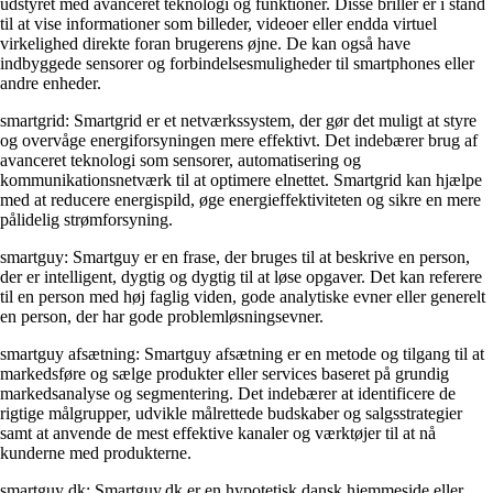
udstyret med avanceret teknologi og funktioner. Disse briller er i stand
til at vise informationer som billeder, videoer eller endda virtuel
virkelighed direkte foran brugerens øjne. De kan også have
indbyggede sensorer og forbindelsesmuligheder til smartphones eller
andre enheder.
smartgrid: Smartgrid er et netværkssystem, der gør det muligt at styre
og overvåge energiforsyningen mere effektivt. Det indebærer brug af
avanceret teknologi som sensorer, automatisering og
kommunikationsnetværk til at optimere elnettet. Smartgrid kan hjælpe
med at reducere energispild, øge energieffektiviteten og sikre en mere
pålidelig strømforsyning.
smartguy: Smartguy er en frase, der bruges til at beskrive en person,
der er intelligent, dygtig og dygtig til at løse opgaver. Det kan referere
til en person med høj faglig viden, gode analytiske evner eller generelt
en person, der har gode problemløsningsevner.
smartguy afsætning: Smartguy afsætning er en metode og tilgang til at
markedsføre og sælge produkter eller services baseret på grundig
markedsanalyse og segmentering. Det indebærer at identificere de
rigtige målgrupper, udvikle målrettede budskaber og salgsstrategier
samt at anvende de mest effektive kanaler og værktøjer til at nå
kunderne med produkterne.
smartguy dk: Smartguy.dk er en hypotetisk dansk hjemmeside eller