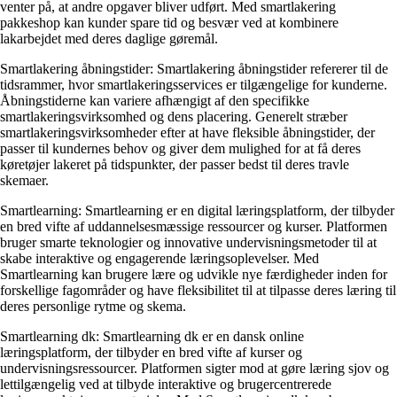
venter på, at andre opgaver bliver udført. Med smartlakering
pakkeshop kan kunder spare tid og besvær ved at kombinere
lakarbejdet med deres daglige gøremål.
Smartlakering åbningstider: Smartlakering åbningstider refererer til de
tidsrammer, hvor smartlakeringsservices er tilgængelige for kunderne.
Åbningstiderne kan variere afhængigt af den specifikke
smartlakeringsvirksomhed og dens placering. Generelt stræber
smartlakeringsvirksomheder efter at have fleksible åbningstider, der
passer til kundernes behov og giver dem mulighed for at få deres
køretøjer lakeret på tidspunkter, der passer bedst til deres travle
skemaer.
Smartlearning: Smartlearning er en digital læringsplatform, der tilbyder
en bred vifte af uddannelsesmæssige ressourcer og kurser. Platformen
bruger smarte teknologier og innovative undervisningsmetoder til at
skabe interaktive og engagerende læringsoplevelser. Med
Smartlearning kan brugere lære og udvikle nye færdigheder inden for
forskellige fagområder og have fleksibilitet til at tilpasse deres læring til
deres personlige rytme og skema.
Smartlearning dk: Smartlearning dk er en dansk online
læringsplatform, der tilbyder en bred vifte af kurser og
undervisningsressourcer. Platformen sigter mod at gøre læring sjov og
lettilgængelig ved at tilbyde interaktive og brugercentrerede