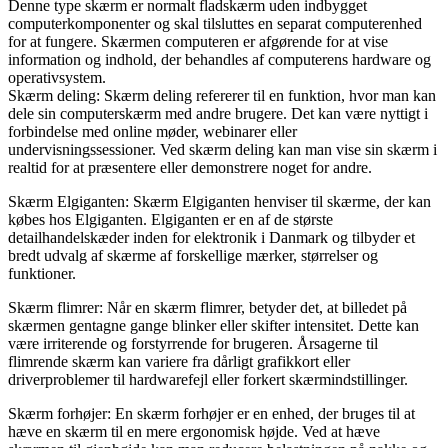
Denne type skærm er normalt fladskærm uden indbygget
computerkomponenter og skal tilsluttes en separat computerenhed
for at fungere. Skærmen computeren er afgørende for at vise
information og indhold, der behandles af computerens hardware og
operativsystem.
Skærm deling: Skærm deling refererer til en funktion, hvor man kan
dele sin computerskærm med andre brugere. Det kan være nyttigt i
forbindelse med online møder, webinarer eller
undervisningssessioner. Ved skærm deling kan man vise sin skærm i
realtid for at præsentere eller demonstrere noget for andre.
Skærm Elgiganten: Skærm Elgiganten henviser til skærme, der kan
købes hos Elgiganten. Elgiganten er en af de største
detailhandelskæder inden for elektronik i Danmark og tilbyder et
bredt udvalg af skærme af forskellige mærker, størrelser og
funktioner.
Skærm flimrer: Når en skærm flimrer, betyder det, at billedet på
skærmen gentagne gange blinker eller skifter intensitet. Dette kan
være irriterende og forstyrrende for brugeren. Årsagerne til
flimrende skærm kan variere fra dårligt grafikkort eller
driverproblemer til hardwarefejl eller forkert skærmindstillinger.
Skærm forhøjer: En skærm forhøjer er en enhed, der bruges til at
hæve en skærm til en mere ergonomisk højde. Ved at hæve