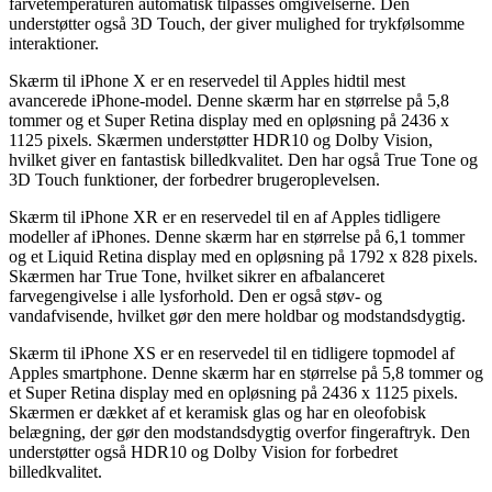
farvetemperaturen automatisk tilpasses omgivelserne. Den
understøtter også 3D Touch, der giver mulighed for trykfølsomme
interaktioner.
Skærm til iPhone X er en reservedel til Apples hidtil mest
avancerede iPhone-model. Denne skærm har en størrelse på 5,8
tommer og et Super Retina display med en opløsning på 2436 x
1125 pixels. Skærmen understøtter HDR10 og Dolby Vision,
hvilket giver en fantastisk billedkvalitet. Den har også True Tone og
3D Touch funktioner, der forbedrer brugeroplevelsen.
Skærm til iPhone XR er en reservedel til en af Apples tidligere
modeller af iPhones. Denne skærm har en størrelse på 6,1 tommer
og et Liquid Retina display med en opløsning på 1792 x 828 pixels.
Skærmen har True Tone, hvilket sikrer en afbalanceret
farvegengivelse i alle lysforhold. Den er også støv- og
vandafvisende, hvilket gør den mere holdbar og modstandsdygtig.
Skærm til iPhone XS er en reservedel til en tidligere topmodel af
Apples smartphone. Denne skærm har en størrelse på 5,8 tommer og
et Super Retina display med en opløsning på 2436 x 1125 pixels.
Skærmen er dækket af et keramisk glas og har en oleofobisk
belægning, der gør den modstandsdygtig overfor fingeraftryk. Den
understøtter også HDR10 og Dolby Vision for forbedret
billedkvalitet.