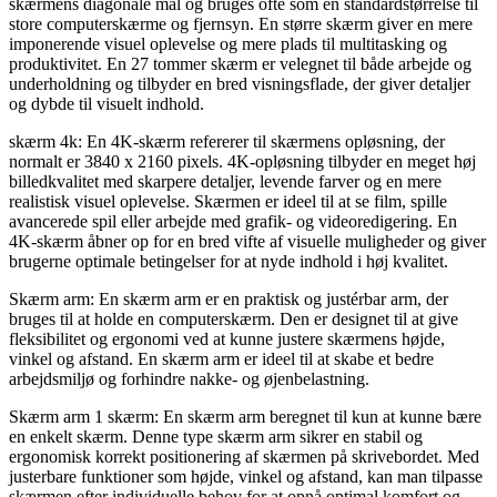
skærmens diagonale mål og bruges ofte som en standardstørrelse til
store computerskærme og fjernsyn. En større skærm giver en mere
imponerende visuel oplevelse og mere plads til multitasking og
produktivitet. En 27 tommer skærm er velegnet til både arbejde og
underholdning og tilbyder en bred visningsflade, der giver detaljer
og dybde til visuelt indhold.
skærm 4k: En 4K-skærm refererer til skærmens opløsning, der
normalt er 3840 x 2160 pixels. 4K-opløsning tilbyder en meget høj
billedkvalitet med skarpere detaljer, levende farver og en mere
realistisk visuel oplevelse. Skærmen er ideel til at se film, spille
avancerede spil eller arbejde med grafik- og videoredigering. En
4K-skærm åbner op for en bred vifte af visuelle muligheder og giver
brugerne optimale betingelser for at nyde indhold i høj kvalitet.
Skærm arm: En skærm arm er en praktisk og justérbar arm, der
bruges til at holde en computerskærm. Den er designet til at give
fleksibilitet og ergonomi ved at kunne justere skærmens højde,
vinkel og afstand. En skærm arm er ideel til at skabe et bedre
arbejdsmiljø og forhindre nakke- og øjenbelastning.
Skærm arm 1 skærm: En skærm arm beregnet til kun at kunne bære
en enkelt skærm. Denne type skærm arm sikrer en stabil og
ergonomisk korrekt positionering af skærmen på skrivebordet. Med
justerbare funktioner som højde, vinkel og afstand, kan man tilpasse
skærmen efter individuelle behov for at opnå optimal komfort og