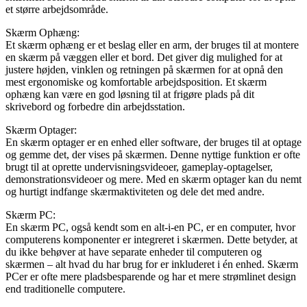
et større arbejdsområde.
Skærm Ophæng:
Et skærm ophæng er et beslag eller en arm, der bruges til at montere
en skærm på væggen eller et bord. Det giver dig mulighed for at
justere højden, vinklen og retningen på skærmen for at opnå den
mest ergonomiske og komfortable arbejdsposition. Et skærm
ophæng kan være en god løsning til at frigøre plads på dit
skrivebord og forbedre din arbejdsstation.
Skærm Optager:
En skærm optager er en enhed eller software, der bruges til at optage
og gemme det, der vises på skærmen. Denne nyttige funktion er ofte
brugt til at oprette undervisningsvideoer, gameplay-optagelser,
demonstrationsvideoer og mere. Med en skærm optager kan du nemt
og hurtigt indfange skærmaktiviteten og dele det med andre.
Skærm PC:
En skærm PC, også kendt som en alt-i-en PC, er en computer, hvor
computerens komponenter er integreret i skærmen. Dette betyder, at
du ikke behøver at have separate enheder til computeren og
skærmen – alt hvad du har brug for er inkluderet i én enhed. Skærm
PCer er ofte mere pladsbesparende og har et mere strømlinet design
end traditionelle computere.