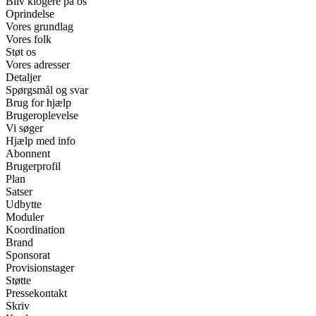
Bliv klogere på os
Oprindelse
Vores grundlag
Vores folk
Støt os
Vores adresser
Detaljer
Spørgsmål og svar
Brug for hjælp
Brugeroplevelse
Vi søger
Hjælp med info
Abonnent
Brugerprofil
Plan
Satser
Udbytte
Moduler
Koordination
Brand
Sponsorat
Provisionstager
Støtte
Pressekontakt
Skriv