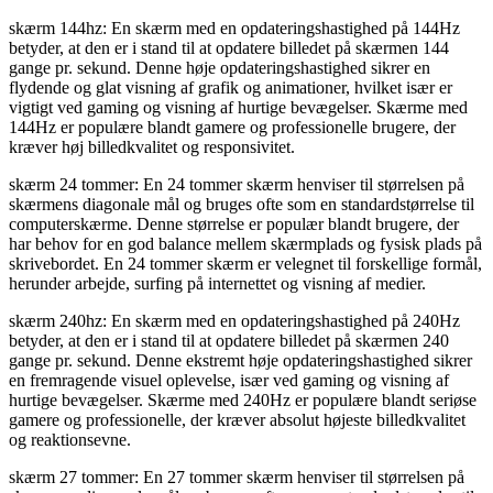
skærm 144hz: En skærm med en opdateringshastighed på 144Hz
betyder, at den er i stand til at opdatere billedet på skærmen 144
gange pr. sekund. Denne høje opdateringshastighed sikrer en
flydende og glat visning af grafik og animationer, hvilket især er
vigtigt ved gaming og visning af hurtige bevægelser. Skærme med
144Hz er populære blandt gamere og professionelle brugere, der
kræver høj billedkvalitet og responsivitet.
skærm 24 tommer: En 24 tommer skærm henviser til størrelsen på
skærmens diagonale mål og bruges ofte som en standardstørrelse til
computerskærme. Denne størrelse er populær blandt brugere, der
har behov for en god balance mellem skærmplads og fysisk plads på
skrivebordet. En 24 tommer skærm er velegnet til forskellige formål,
herunder arbejde, surfing på internettet og visning af medier.
skærm 240hz: En skærm med en opdateringshastighed på 240Hz
betyder, at den er i stand til at opdatere billedet på skærmen 240
gange pr. sekund. Denne ekstremt høje opdateringshastighed sikrer
en fremragende visuel oplevelse, især ved gaming og visning af
hurtige bevægelser. Skærme med 240Hz er populære blandt seriøse
gamere og professionelle, der kræver absolut højeste billedkvalitet
og reaktionsevne.
skærm 27 tommer: En 27 tommer skærm henviser til størrelsen på