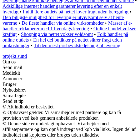
leveringsmåde kan ikke benægtes at være at du selv henter varerne
•
Adskillige internet handler garanterer levering efter en enkelt
hverdag
•
Indtil flere outlets på nettet lover fragt uden beregning
•
Den billigste mulighed for levering er utvivlsomt selv at hente
varerne
•
De fleste handler via online virksomheder
•
Masser af e-
handler reklamerer med 1 hverdags levering
•
Online handel vokser
kraftigt
•
Shopping via nettet vokser voldsomt
•
Folk handler på
online outlets
•
En hel del butikker på nettet sikrer fragt uden
omkostninger
•
Tit den mest prisbevidste løsning til levering
projekt sund
Om os
Send mail
Mediekit
Annoncer
Bruger
Nyhedsbrev
Samarbejde
Send et tip
© Alt indhold er beskyttet.
© Ophavsret gælder. Vi samarbejder med partnere og kan få
provision ved køb gennem anbefalede produkter.
© Denne side er underlagt ophavsret. Vi arbejder med
affiliatepartnere og kan opnå indtægt ved køb via links. Ingen del af
indholdet må kopieres eller bruges uden tilladelse.