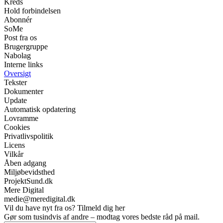
Kreds
Hold forbindelsen
Abonnér
SoMe
Post fra os
Brugergruppe
Nabolag
Interne links
Oversigt
Tekster
Dokumenter
Update
Automatisk opdatering
Lovramme
Cookies
Privatlivspolitik
Licens
Vilkår
Åben adgang
Miljøbevidsthed
ProjektSund.dk
Mere Digital
medie@meredigital.dk
Vil du have nyt fra os? Tilmeld dig her
Gør som tusindvis af andre – modtag vores bedste råd på mail.