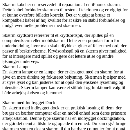
Skærm kabel er en reservedel til reparation af en iPhones skærm.
Dette kabel forbinder skærmen til resten af telefonen og er vigtigt for
at kunne overføre billedet korrekt. Det er vigtigt at bruge et
kompatibelt kabel af høj kvalitet for at sikre en stabil forbindelse og
undgå eventuelle problemer med skærmen.
Skærm krydsord refererer til et krydsordspil, der spilles på en
computerskærm eller mobilskærm. Dette er en populær form for
underholdning, hvor man skal udfylde et gitter af felter med ord, der
passer til beskrivelserne. Krydsordsspil på en skærm giver mulighed
for at interagere med spillet og gøre det lettere at se og ændre
løsninger undervejs.
Skærm Lampe:
En skærm lampe er en lampe, der er designet med en skærm for at
give en mere direkte og fokuseret belysning. Skærmen hjælper med
at styre lyset og kan justeres for at opnå den ønskede lysretning og -
intensitet. Skærm lamper kan være et stilfuldt og funktionelt valg til
både arbejdspladsen og hjemmet.
Skærm med Indbygget Dock:
En skærm med indbygget dock er en praktisk løsning til dem, der
bruger en bærbar computer eller en mobil enhed som deres primære
arbejdsstation. Denne type skærm har en indbygget dockingstation,
der gør det nemt at tilslutte og oplade din enhed. Du kan også bruge
skærmen som en ekstra skærm til din bærbare computer for at opnå