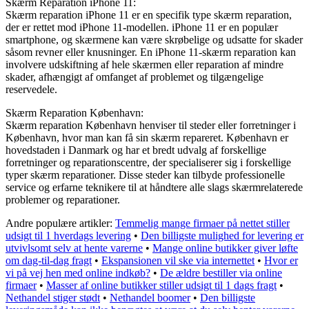
Skærm Reparation iPhone 11:
Skærm reparation iPhone 11 er en specifik type skærm reparation,
der er rettet mod iPhone 11-modellen. iPhone 11 er en populær
smartphone, og skærmene kan være skrøbelige og udsatte for skader
såsom revner eller knusninger. En iPhone 11-skærm reparation kan
involvere udskiftning af hele skærmen eller reparation af mindre
skader, afhængigt af omfanget af problemet og tilgængelige
reservedele.
Skærm Reparation København:
Skærm reparation København henviser til steder eller forretninger i
København, hvor man kan få sin skærm repareret. København er
hovedstaden i Danmark og har et bredt udvalg af forskellige
forretninger og reparationscentre, der specialiserer sig i forskellige
typer skærm reparationer. Disse steder kan tilbyde professionelle
service og erfarne teknikere til at håndtere alle slags skærmrelaterede
problemer og reparationer.
Andre populære artikler:
Temmelig mange firmaer på nettet stiller
udsigt til 1 hverdags levering
•
Den billigste mulighed for levering er
utvivlsomt selv at hente varerne
•
Mange online butikker giver løfte
om dag-til-dag fragt
•
Ekspansionen vil ske via internettet
•
Hvor er
vi på vej hen med online indkøb?
•
De ældre bestiller via online
firmaer
•
Masser af online butikker stiller udsigt til 1 dags fragt
•
Nethandel stiger stødt
•
Nethandel boomer
•
Den billigste