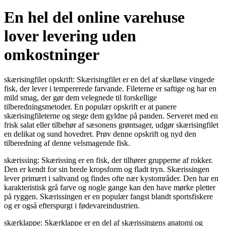
En hel del online varehuse
lover levering uden
omkostninger
skærisingfilet opskrift: Skærisingfilet er en del af skælløse vingede
fisk, der lever i tempererede farvande. Fileterne er saftige og har en
mild smag, der gør dem velegnede til forskellige
tilberedningsmetoder. En populær opskrift er at panere
skærisingfileterne og stege dem gyldne på panden. Serveret med en
frisk salat eller tilbehør af sæsonens grøntsager, udgør skærisingfilet
en delikat og sund hovedret. Prøv denne opskrift og nyd den
tilberedning af denne velsmagende fisk.
skærissing: Skærissing er en fisk, der tilhører grupperne af rokker.
Den er kendt for sin brede kropsform og fladt tryn. Skærissingen
lever primært i saltvand og findes ofte nær kystområder. Den har en
karakteristisk grå farve og nogle gange kan den have mørke pletter
på ryggen. Skærissingen er en populær fangst blandt sportsfiskere
og er også efterspurgt i fødevareindustrien.
skærklappe: Skærklappe er en del af skærissingens anatomi og