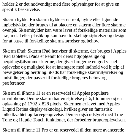
holder 2 er det nødvendigt med flere oplysninger for at give en
specifik beskrivelse.
Skærm hylde: En skærm hylde er en reol, hylde eller lignende
møbelstykke, der bruges til at placere en skærm eller flere skærme
ovenpå. Skærmhylder kan være lavet af forskellige materialer som
træ, metal eller plastik og kan have forskellige størrelser og design
for at passe til forskellige skærmstørrelser og behov.
Skærm iPad: Skærm iPad henviser til skærme, der bruges i Apples
iPad-tabletter. iPads er kendt for deres højopløselige og
berøringsfølsomme skærme, der giver brugerne en god visuel
oplevelse og mulighed for at interagere med indhold ved hjælp af
bevægelser og berøring. iPads har forskellige skærmstørrelser og
indstillinger, der passer til forskellige brugeres behov og
præferencer.
Skærm til iPhone 11 er en reservedel til Apples populære
smartphone. Denne skærm har en størrelse på 6,1 tommer og en
opløsning på 1792 x 828 pixels. Skærmen er lavet med Apples
Liquid Retina display-teknologi, hvilket giver en fantastisk
billedkvalitet og farvegengivelse. Den er også udstyret med True
Tone og Haptic Touch funktioner, der forbedrer brugeroplevelsen.
Skærm til iPhone 11 Pro er en reservedel til den mere avancerede