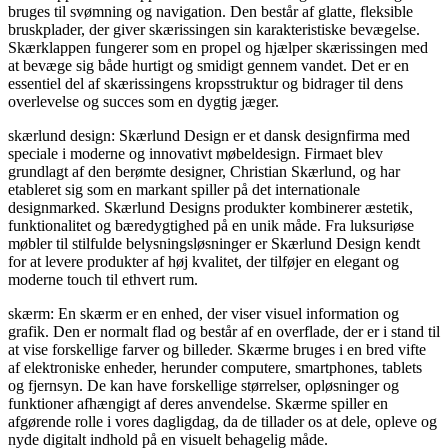
bruges til svømning og navigation. Den består af glatte, fleksible
bruskplader, der giver skærissingen sin karakteristiske bevægelse.
Skærklappen fungerer som en propel og hjælper skærissingen med
at bevæge sig både hurtigt og smidigt gennem vandet. Det er en
essentiel del af skærissingens kropsstruktur og bidrager til dens
overlevelse og succes som en dygtig jæger.
skærlund design: Skærlund Design er et dansk designfirma med
speciale i moderne og innovativt møbeldesign. Firmaet blev
grundlagt af den berømte designer, Christian Skærlund, og har
etableret sig som en markant spiller på det internationale
designmarked. Skærlund Designs produkter kombinerer æstetik,
funktionalitet og bæredygtighed på en unik måde. Fra luksuriøse
møbler til stilfulde belysningsløsninger er Skærlund Design kendt
for at levere produkter af høj kvalitet, der tilføjer en elegant og
moderne touch til ethvert rum.
skærm: En skærm er en enhed, der viser visuel information og
grafik. Den er normalt flad og består af en overflade, der er i stand til
at vise forskellige farver og billeder. Skærme bruges i en bred vifte
af elektroniske enheder, herunder computere, smartphones, tablets
og fjernsyn. De kan have forskellige størrelser, opløsninger og
funktioner afhængigt af deres anvendelse. Skærme spiller en
afgørende rolle i vores dagligdag, da de tillader os at dele, opleve og
nyde digitalt indhold på en visuelt behagelig måde.