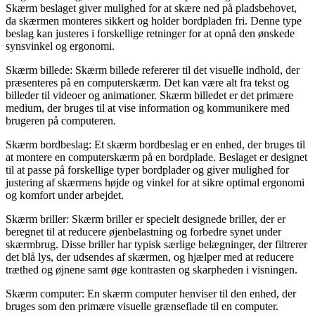
Skærm beslaget giver mulighed for at skære ned på pladsbehovet,
da skærmen monteres sikkert og holder bordpladen fri. Denne type
beslag kan justeres i forskellige retninger for at opnå den ønskede
synsvinkel og ergonomi.
Skærm billede: Skærm billede refererer til det visuelle indhold, der
præsenteres på en computerskærm. Det kan være alt fra tekst og
billeder til videoer og animationer. Skærm billedet er det primære
medium, der bruges til at vise information og kommunikere med
brugeren på computeren.
Skærm bordbeslag: Et skærm bordbeslag er en enhed, der bruges til
at montere en computerskærm på en bordplade. Beslaget er designet
til at passe på forskellige typer bordplader og giver mulighed for
justering af skærmens højde og vinkel for at sikre optimal ergonomi
og komfort under arbejdet.
Skærm briller: Skærm briller er specielt designede briller, der er
beregnet til at reducere øjenbelastning og forbedre synet under
skærmbrug. Disse briller har typisk særlige belægninger, der filtrerer
det blå lys, der udsendes af skærmen, og hjælper med at reducere
træthed og øjnene samt øge kontrasten og skarpheden i visningen.
Skærm computer: En skærm computer henviser til den enhed, der
bruges som den primære visuelle grænseflade til en computer.