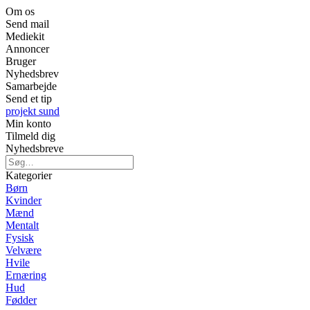
Om os
Send mail
Mediekit
Annoncer
Bruger
Nyhedsbrev
Samarbejde
Send et tip
projekt sund
Min konto
Tilmeld dig
Nyhedsbreve
Kategorier
Børn
Kvinder
Mænd
Mentalt
Fysisk
Velvære
Hvile
Ernæring
Hud
Fødder