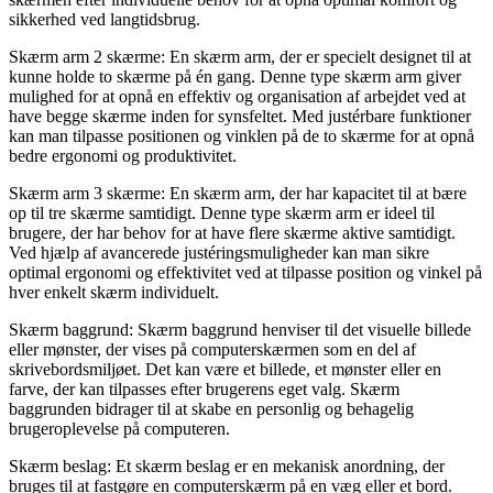
sikkerhed ved langtidsbrug.
Skærm arm 2 skærme: En skærm arm, der er specielt designet til at
kunne holde to skærme på én gang. Denne type skærm arm giver
mulighed for at opnå en effektiv og organisation af arbejdet ved at
have begge skærme inden for synsfeltet. Med justérbare funktioner
kan man tilpasse positionen og vinklen på de to skærme for at opnå
bedre ergonomi og produktivitet.
Skærm arm 3 skærme: En skærm arm, der har kapacitet til at bære
op til tre skærme samtidigt. Denne type skærm arm er ideel til
brugere, der har behov for at have flere skærme aktive samtidigt.
Ved hjælp af avancerede justéringsmuligheder kan man sikre
optimal ergonomi og effektivitet ved at tilpasse position og vinkel på
hver enkelt skærm individuelt.
Skærm baggrund: Skærm baggrund henviser til det visuelle billede
eller mønster, der vises på computerskærmen som en del af
skrivebordsmiljøet. Det kan være et billede, et mønster eller en
farve, der kan tilpasses efter brugerens eget valg. Skærm
baggrunden bidrager til at skabe en personlig og behagelig
brugeroplevelse på computeren.
Skærm beslag: Et skærm beslag er en mekanisk anordning, der
bruges til at fastgøre en computerskærm på en væg eller et bord.