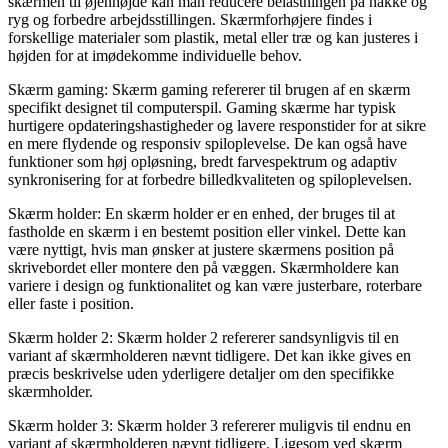
skærmen til øjenhøjde kan man reducere belastningen på nakke og
ryg og forbedre arbejdsstillingen. Skærmforhøjere findes i
forskellige materialer som plastik, metal eller træ og kan justeres i
højden for at imødekomme individuelle behov.
Skærm gaming: Skærm gaming refererer til brugen af en skærm
specifikt designet til computerspil. Gaming skærme har typisk
hurtigere opdateringshastigheder og lavere responstider for at sikre
en mere flydende og responsiv spiloplevelse. De kan også have
funktioner som høj opløsning, bredt farvespektrum og adaptiv
synkronisering for at forbedre billedkvaliteten og spiloplevelsen.
Skærm holder: En skærm holder er en enhed, der bruges til at
fastholde en skærm i en bestemt position eller vinkel. Dette kan
være nyttigt, hvis man ønsker at justere skærmens position på
skrivebordet eller montere den på væggen. Skærmholdere kan
variere i design og funktionalitet og kan være justerbare, roterbare
eller faste i position.
Skærm holder 2: Skærm holder 2 refererer sandsynligvis til en
variant af skærmholderen nævnt tidligere. Det kan ikke gives en
præcis beskrivelse uden yderligere detaljer om den specifikke
skærmholder.
Skærm holder 3: Skærm holder 3 refererer muligvis til endnu en
variant af skærmholderen nævnt tidligere. Ligesom ved skærm