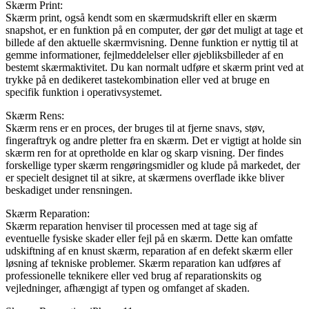
Skærm Print:
Skærm print, også kendt som en skærmudskrift eller en skærm
snapshot, er en funktion på en computer, der gør det muligt at tage et
billede af den aktuelle skærmvisning. Denne funktion er nyttig til at
gemme informationer, fejlmeddelelser eller øjebliksbilleder af en
bestemt skærmaktivitet. Du kan normalt udføre et skærm print ved at
trykke på en dedikeret tastekombination eller ved at bruge en
specifik funktion i operativsystemet.
Skærm Rens:
Skærm rens er en proces, der bruges til at fjerne snavs, støv,
fingeraftryk og andre pletter fra en skærm. Det er vigtigt at holde sin
skærm ren for at opretholde en klar og skarp visning. Der findes
forskellige typer skærm rengøringsmidler og klude på markedet, der
er specielt designet til at sikre, at skærmens overflade ikke bliver
beskadiget under rensningen.
Skærm Reparation:
Skærm reparation henviser til processen med at tage sig af
eventuelle fysiske skader eller fejl på en skærm. Dette kan omfatte
udskiftning af en knust skærm, reparation af en defekt skærm eller
løsning af tekniske problemer. Skærm reparation kan udføres af
professionelle teknikere eller ved brug af reparationskits og
vejledninger, afhængigt af typen og omfanget af skaden.