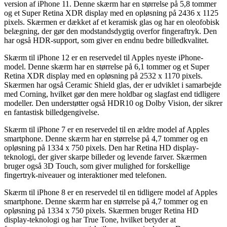
version af iPhone 11. Denne skærm har en størrelse på 5,8 tommer
og et Super Retina XDR display med en opløsning på 2436 x 1125
pixels. Skærmen er dækket af et keramisk glas og har en oleofobisk
belægning, der gør den modstandsdygtig overfor fingeraftryk. Den
har også HDR-support, som giver en endnu bedre billedkvalitet.
Skærm til iPhone 12 er en reservedel til Apples nyeste iPhone-
model. Denne skærm har en størrelse på 6,1 tommer og et Super
Retina XDR display med en opløsning på 2532 x 1170 pixels.
Skærmen har også Ceramic Shield glas, der er udviklet i samarbejde
med Corning, hvilket gør den mere holdbar og slagfast end tidligere
modeller. Den understøtter også HDR10 og Dolby Vision, der sikrer
en fantastisk billedgengivelse.
Skærm til iPhone 7 er en reservedel til en ældre model af Apples
smartphone. Denne skærm har en størrelse på 4,7 tommer og en
opløsning på 1334 x 750 pixels. Den har Retina HD display-
teknologi, der giver skarpe billeder og levende farver. Skærmen
bruger også 3D Touch, som giver mulighed for forskellige
fingertryk-niveauer og interaktioner med telefonen.
Skærm til iPhone 8 er en reservedel til en tidligere model af Apples
smartphone. Denne skærm har en størrelse på 4,7 tommer og en
opløsning på 1334 x 750 pixels. Skærmen bruger Retina HD
display-teknologi og har True Tone, hvilket betyder at