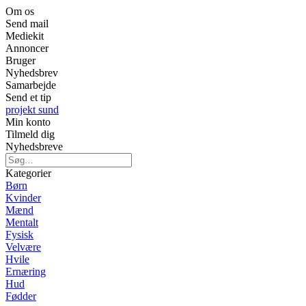
Om os
Send mail
Mediekit
Annoncer
Bruger
Nyhedsbrev
Samarbejde
Send et tip
projekt sund
Min konto
Tilmeld dig
Nyhedsbreve
Kategorier
Børn
Kvinder
Mænd
Mentalt
Fysisk
Velvære
Hvile
Ernæring
Hud
Fødder