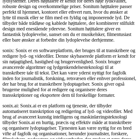
lydsystemer. Deres højttalere er kendt for deres høje lydkvalitet,
robuste design og overkommelige priser. Sonitum højttalere passer
perfekt til hjemmet, kontoret eller ethvert rum, hvor du ønsker at
lytte til musik eller se film med en fyldig og imponerende lyd. De
tilbyder både trådløse og kablede højttalere, der kombinerer stilfuldt
design med enestående ydeevne. Sonitum højttalere giver en
fantastisk lydoplevelse, uanset om du er musikelsker, filmentusiast
eller bare ønsker at forbedre din lydoplevelse derhjemme.
sonix: Sonix er en softwareplatform, der bruges til at transkribere og
redigere lyd- og videofiler. Denne skybaserede platform er kendt for
sin nøjagtighed, hastighed og brugervenlighed. Sonix bruger
avancerede algoritmer og lydgenkendelsesteknologi til at
transkribere tale til tekst. Det kan være yderst nyttigt for fagfolk
inden for journalistik, forskning, retsvæsen eller enhver professionel,
der har brug for at transkribere lydoptagelser. Sonix giver også
brugerne mulighed for at redigere og organisere deres
transskriptioner og eksportere dem til forskellige formater.
sonix.ai: Sonix.ai er en platform og tjeneste, der tilbyder
automatiseret transkription og redigering af lyd- og videofiler. Med
brug af avanceret kunstig intelligens og maskinlæringsteknologi
tilbyder Sonix.ai en hurtig, præcis og effektiv måde at transkribere
og organisere lydoptagelser. Tjenesten kan være nyttig for en bred
vifte af fagfolk og organisationer, herunder journalister, forskere,