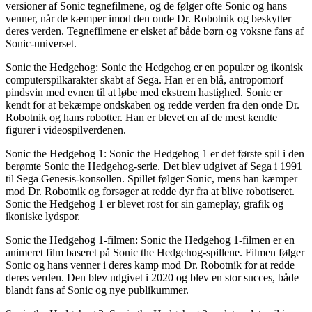
versioner af Sonic tegnefilmene, og de følger ofte Sonic og hans
venner, når de kæmper imod den onde Dr. Robotnik og beskytter
deres verden. Tegnefilmene er elsket af både børn og voksne fans af
Sonic-universet.
Sonic the Hedgehog: Sonic the Hedgehog er en populær og ikonisk
computerspilkarakter skabt af Sega. Han er en blå, antropomorf
pindsvin med evnen til at løbe med ekstrem hastighed. Sonic er
kendt for at bekæmpe ondskaben og redde verden fra den onde Dr.
Robotnik og hans robotter. Han er blevet en af de mest kendte
figurer i videospilverdenen.
Sonic the Hedgehog 1: Sonic the Hedgehog 1 er det første spil i den
berømte Sonic the Hedgehog-serie. Det blev udgivet af Sega i 1991
til Sega Genesis-konsollen. Spillet følger Sonic, mens han kæmper
mod Dr. Robotnik og forsøger at redde dyr fra at blive robotiseret.
Sonic the Hedgehog 1 er blevet rost for sin gameplay, grafik og
ikoniske lydspor.
Sonic the Hedgehog 1-filmen: Sonic the Hedgehog 1-filmen er en
animeret film baseret på Sonic the Hedgehog-spillene. Filmen følger
Sonic og hans venner i deres kamp mod Dr. Robotnik for at redde
deres verden. Den blev udgivet i 2020 og blev en stor succes, både
blandt fans af Sonic og nye publikummer.