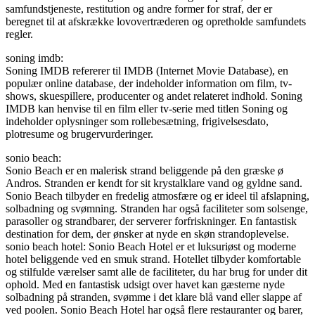
samfundstjeneste, restitution og andre former for straf, der er
beregnet til at afskrække lovovertræderen og opretholde samfundets
regler.
soning imdb:
Soning IMDB refererer til IMDB (Internet Movie Database), en
populær online database, der indeholder information om film, tv-
shows, skuespillere, producenter og andet relateret indhold. Soning
IMDB kan henvise til en film eller tv-serie med titlen Soning og
indeholder oplysninger som rollebesætning, frigivelsesdato,
plotresume og brugervurderinger.
sonio beach:
Sonio Beach er en malerisk strand beliggende på den græske ø
Andros. Stranden er kendt for sit krystalklare vand og gyldne sand.
Sonio Beach tilbyder en fredelig atmosfære og er ideel til afslapning,
solbadning og svømning. Stranden har også faciliteter som solsenge,
parasoller og strandbarer, der serverer forfriskninger. En fantastisk
destination for dem, der ønsker at nyde en skøn strandoplevelse.
sonio beach hotel: Sonio Beach Hotel er et luksuriøst og moderne
hotel beliggende ved en smuk strand. Hotellet tilbyder komfortable
og stilfulde værelser samt alle de faciliteter, du har brug for under dit
ophold. Med en fantastisk udsigt over havet kan gæsterne nyde
solbadning på stranden, svømme i det klare blå vand eller slappe af
ved poolen. Sonio Beach Hotel har også flere restauranter og barer,