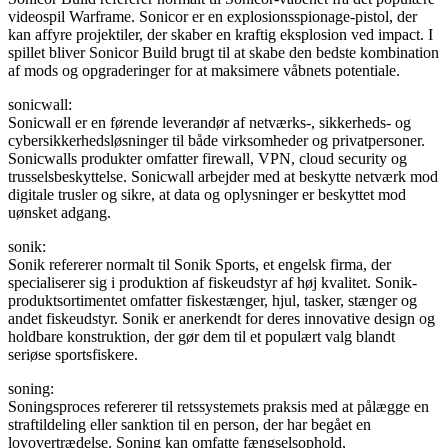
videospil Warframe. Sonicor er en explosionsspionage-pistol, der
kan affyre projektiler, der skaber en kraftig eksplosion ved impact. I
spillet bliver Sonicor Build brugt til at skabe den bedste kombination
af mods og opgraderinger for at maksimere våbnets potentiale.
sonicwall:
Sonicwall er en førende leverandør af netværks-, sikkerheds- og
cybersikkerhedsløsninger til både virksomheder og privatpersoner.
Sonicwalls produkter omfatter firewall, VPN, cloud security og
trusselsbeskyttelse. Sonicwall arbejder med at beskytte netværk mod
digitale trusler og sikre, at data og oplysninger er beskyttet mod
uønsket adgang.
sonik:
Sonik refererer normalt til Sonik Sports, et engelsk firma, der
specialiserer sig i produktion af fiskeudstyr af høj kvalitet. Sonik-
produktsortimentet omfatter fiskestænger, hjul, tasker, stænger og
andet fiskeudstyr. Sonik er anerkendt for deres innovative design og
holdbare konstruktion, der gør dem til et populært valg blandt
seriøse sportsfiskere.
soning:
Soningsproces refererer til retssystemets praksis med at pålægge en
straftildeling eller sanktion til en person, der har begået en
lovovertrædelse. Soning kan omfatte fængselsophold,