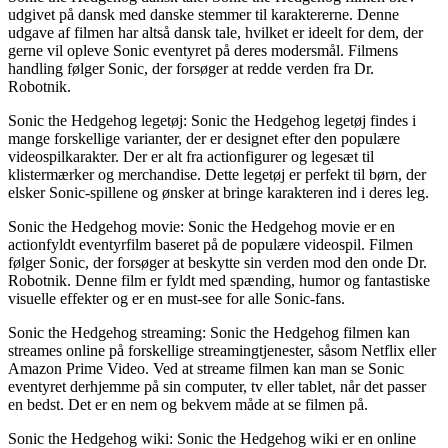
udgivet på dansk med danske stemmer til karaktererne. Denne
udgave af filmen har altså dansk tale, hvilket er ideelt for dem, der
gerne vil opleve Sonic eventyret på deres modersmål. Filmens
handling følger Sonic, der forsøger at redde verden fra Dr.
Robotnik.
Sonic the Hedgehog legetøj: Sonic the Hedgehog legetøj findes i
mange forskellige varianter, der er designet efter den populære
videospilkarakter. Der er alt fra actionfigurer og legesæt til
klistermærker og merchandise. Dette legetøj er perfekt til børn, der
elsker Sonic-spillene og ønsker at bringe karakteren ind i deres leg.
Sonic the Hedgehog movie: Sonic the Hedgehog movie er en
actionfyldt eventyrfilm baseret på de populære videospil. Filmen
følger Sonic, der forsøger at beskytte sin verden mod den onde Dr.
Robotnik. Denne film er fyldt med spænding, humor og fantastiske
visuelle effekter og er en must-see for alle Sonic-fans.
Sonic the Hedgehog streaming: Sonic the Hedgehog filmen kan
streames online på forskellige streamingtjenester, såsom Netflix eller
Amazon Prime Video. Ved at streame filmen kan man se Sonic
eventyret derhjemme på sin computer, tv eller tablet, når det passer
en bedst. Det er en nem og bekvem måde at se filmen på.
Sonic the Hedgehog wiki: Sonic the Hedgehog wiki er en online