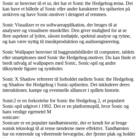
Sonic ur henviser til et ur, der har et Sonic the Hedgehog-tema. Det
kan have et billede af Sonic eller andre karakterer fra spilserien på
urskiven og have Sonic-motiver i designet af remmen.
Sonic Visualizer er en softwareapplikation, der bruges til at
analysere og visualisere musikfiler. Den giver mulighed for at se
flere aspekter af lyden, såsom tonhøjde, spektral analyse og rytme,
og kan være nyttig til musikproduktion og audioengineering.
Sonic Wallpaper henviser til baggrundsbilleder til computere, tablets
eller smartphones med Sonic the Hedgehog-motiver. Du kan finde et
bredt udvalg af wallpapers med Sonic, Sonic-spil og andre
tilknyttede figurer og symboler.
Sonic X Shadow refererer til forholdet mellem Sonic the Hedgehog
og Shadow the Hedgehog i Sonic-spilserien. Det inkluderer deres
interaktioner, kampe og eventuelle alliancer i spillets historie.
Sonic2 er en forkortelse for Sonic the Hedgehog 2, et populært
Sonic-spil udgivet i 1992. Det er en platformsspill, hvor Sonic og
hans venlige egernetel M
sonicare:
Sonicare er en populær tandbørsteserie, der er kendt for at bruge
sonisk teknologi til at rense tænderne mere effektivt. Tandbørsten
har en roterende og vibrerende bevægelse, der fjerner plak og holder