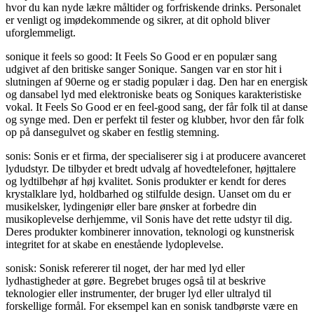
hvor du kan nyde lækre måltider og forfriskende drinks. Personalet
er venligt og imødekommende og sikrer, at dit ophold bliver
uforglemmeligt.
sonique it feels so good: It Feels So Good er en populær sang
udgivet af den britiske sanger Sonique. Sangen var en stor hit i
slutningen af 90erne og er stadig populær i dag. Den har en energisk
og dansabel lyd med elektroniske beats og Soniques karakteristiske
vokal. It Feels So Good er en feel-good sang, der får folk til at danse
og synge med. Den er perfekt til fester og klubber, hvor den får folk
op på dansegulvet og skaber en festlig stemning.
sonis: Sonis er et firma, der specialiserer sig i at producere avanceret
lydudstyr. De tilbyder et bredt udvalg af hovedtelefoner, højttalere
og lydtilbehør af høj kvalitet. Sonis produkter er kendt for deres
krystalklare lyd, holdbarhed og stilfulde design. Uanset om du er
musikelsker, lydingeniør eller bare ønsker at forbedre din
musikoplevelse derhjemme, vil Sonis have det rette udstyr til dig.
Deres produkter kombinerer innovation, teknologi og kunstnerisk
integritet for at skabe en enestående lydoplevelse.
sonisk: Sonisk refererer til noget, der har med lyd eller
lydhastigheder at gøre. Begrebet bruges også til at beskrive
teknologier eller instrumenter, der bruger lyd eller ultralyd til
forskellige formål. For eksempel kan en sonisk tandbørste være en