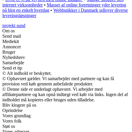
internet virksomheder
•
Masser af online forretninger yder levering
på blot en enkelt hverdag
•
Webbutikker i Danmark udlover diverse
leveringsløsninger
projekt sund
Om os
Send mail
Mediekit
Annoncer
Bruger
Nyhedsbrev
Samarbejde
Send et tip
© Alt indhold er beskyttet.
© Ophavsret gælder. Vi samarbejder med partnere og kan få
provision ved køb gennem anbefalede produkter.
© Denne side er underlagt ophavsret. Vi arbejder med
affiliatepartnere og kan opnå indtægt ved køb via links. Ingen del af
indholdet må kopieres eller bruges uden tilladelse.
Bliv klogere på os
Oprindelse
Vores grundlag
Vores folk
Støt os
Vores adresser