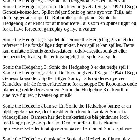
Sonic the Hedgehog 2: Sonic the Hedgehog 2 er det andet spil i
Sonic the Hedgehog-serien. Det blev udgivet af Sega i 1992 til Sega
Genesis-konsollen. Spillet følger Sonic og hans nye ven Tails, når
de forsøger at stoppe Dr. Robotniks onde planer. Sonic the
Hedgehog 2 er kendt for at introducere Tails som en spilbar figur og
for at have forbedret gameplay og nye niveauer.
Sonic the Hedgehog 2 spilletider: Sonic the Hedgehog 2 spilletider
refererer til de forskellige tidspunkter, hvor spillet kan spilles. Dette
kan omfatte offentliggørelsesdatoen, udgivelsestidspunktet eller
tidsperioder, hvor spillet er tilgængeligt for spilere at spille.
Sonic the Hedgehog 3: Sonic the Hedgehog 3 er det tredje spil i
Sonic the Hedgehog-serien. Det blev udgivet af Sega i 1994 til Sega
Genesis-konsollen. Spillet følger Sonic, Tails og deres nye ven
Knuckles, når de forener kræfterne for at stoppe Dr. Robotniks onde
planer og redde deres verden. Sonic the Hedgehog 3 er kendt for
sine nye figurer, niveauer og musik.
Sonic the Hedgehog bamse: En Sonic the Hedgehog bamse er en
blød legetøjsbamse, der forestiller den kendte karakter Sonic fra
videospillene. Bamsen har det karakteristiske blå pindsvine-look
med lange pigge og røde sko. Den er perfekt til at dekorere
børneværelset eller til at give som gave til en fan af Sonic-spillene.
Sonic the Hedgehog dansk tale: Sonic the Hedgehog filmen blev