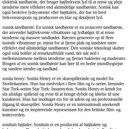
elektrisk tandbørste, der bruger højfrekvent lyd til at rense og pleje
tænderne mere effektivt end almindelige tandbørster. Sonisk kan
også beskrive lydsystemer eller højttalere, der har en bred
frekvensrespons og producerer en klar og detaljeret lyd.
sonisk tandbørste: En sonisk tandbørste er en avanceret tandbørste,
der anvender højfrekvente vibrationer og lydbølger til at rense
tænderne og massere tandkødet. Børsten genererer op til flere
tusinde vibrationer pr. minut for at fjerne plak og tandsten mere
effektivt end almindelige tandbørster. Den soniske teknologi skaber
også små bobler af rensekraftfuldt vand, der når ned i
mellemrummene mellem tænderne og fjerner bakterier og madrester.
Brugen af en sonisk tandbørste kan føre til en bedre mundhygiejne
og sundere tænder og tandkød.
sonita henry: Sonita Henry er en skuespillerinde og model fra
Storbritannien. Hun har medvirket i flere film og tv-serier, herunder
Star Trek-serien Star Trek: Insurrection. Sonita Henry er kendt for
sin alsidige spillestil og evne til at bringe dybde og følelse til sine
karakterer. Hun har modtaget ros for sit talent og sin professionelle
tilgang til skuespillet. Sonita Henry er en internationalt anerkendt
kunstner og en inspirerende repræsentant for den britiske film- og
teaterverden.
sonitum højtaler: Sonitum er en producent af højttalere og