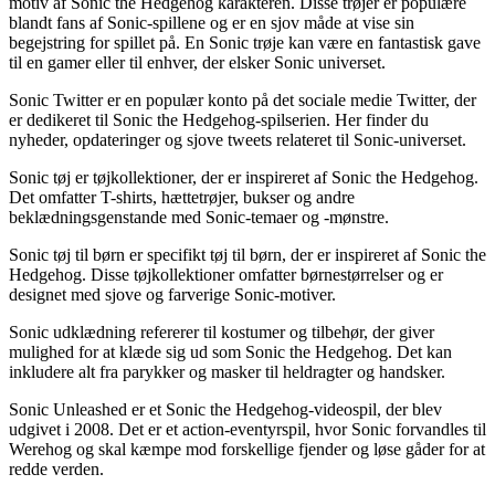
motiv af Sonic the Hedgehog karakteren. Disse trøjer er populære
blandt fans af Sonic-spillene og er en sjov måde at vise sin
begejstring for spillet på. En Sonic trøje kan være en fantastisk gave
til en gamer eller til enhver, der elsker Sonic universet.
Sonic Twitter er en populær konto på det sociale medie Twitter, der
er dedikeret til Sonic the Hedgehog-spilserien. Her finder du
nyheder, opdateringer og sjove tweets relateret til Sonic-universet.
Sonic tøj er tøjkollektioner, der er inspireret af Sonic the Hedgehog.
Det omfatter T-shirts, hættetrøjer, bukser og andre
beklædningsgenstande med Sonic-temaer og -mønstre.
Sonic tøj til børn er specifikt tøj til børn, der er inspireret af Sonic the
Hedgehog. Disse tøjkollektioner omfatter børnestørrelser og er
designet med sjove og farverige Sonic-motiver.
Sonic udklædning refererer til kostumer og tilbehør, der giver
mulighed for at klæde sig ud som Sonic the Hedgehog. Det kan
inkludere alt fra parykker og masker til heldragter og handsker.
Sonic Unleashed er et Sonic the Hedgehog-videospil, der blev
udgivet i 2008. Det er et action-eventyrspil, hvor Sonic forvandles til
Werehog og skal kæmpe mod forskellige fjender og løse gåder for at
redde verden.