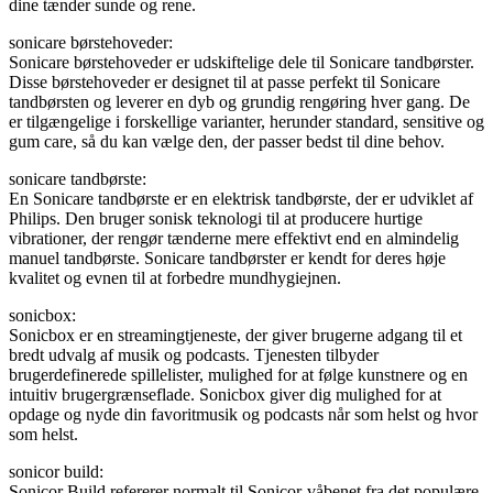
dine tænder sunde og rene.
sonicare børstehoveder:
Sonicare børstehoveder er udskiftelige dele til Sonicare tandbørster.
Disse børstehoveder er designet til at passe perfekt til Sonicare
tandbørsten og leverer en dyb og grundig rengøring hver gang. De
er tilgængelige i forskellige varianter, herunder standard, sensitive og
gum care, så du kan vælge den, der passer bedst til dine behov.
sonicare tandbørste:
En Sonicare tandbørste er en elektrisk tandbørste, der er udviklet af
Philips. Den bruger sonisk teknologi til at producere hurtige
vibrationer, der rengør tænderne mere effektivt end en almindelig
manuel tandbørste. Sonicare tandbørster er kendt for deres høje
kvalitet og evnen til at forbedre mundhygiejnen.
sonicbox:
Sonicbox er en streamingtjeneste, der giver brugerne adgang til et
bredt udvalg af musik og podcasts. Tjenesten tilbyder
brugerdefinerede spillelister, mulighed for at følge kunstnere og en
intuitiv brugergrænseflade. Sonicbox giver dig mulighed for at
opdage og nyde din favoritmusik og podcasts når som helst og hvor
som helst.
sonicor build:
Sonicor Build refererer normalt til Sonicor-våbenet fra det populære