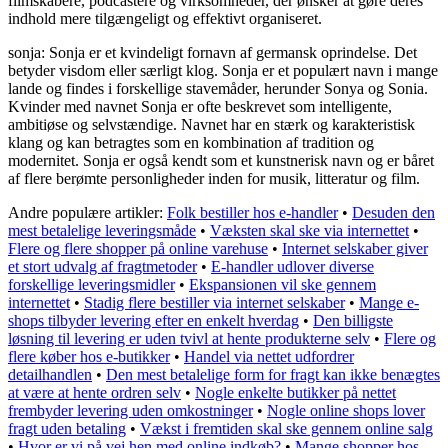
filmskabere, podcastere og virksomheder, der ønsker at gøre deres
indhold mere tilgængeligt og effektivt organiseret.
sonja: Sonja er et kvindeligt fornavn af germansk oprindelse. Det
betyder visdom eller særligt klog. Sonja er et populært navn i mange
lande og findes i forskellige stavemåder, herunder Sonya og Sonia.
Kvinder med navnet Sonja er ofte beskrevet som intelligente,
ambitiøse og selvstændige. Navnet har en stærk og karakteristisk
klang og kan betragtes som en kombination af tradition og
modernitet. Sonja er også kendt som et kunstnerisk navn og er båret
af flere berømte personligheder inden for musik, litteratur og film.
Andre populære artikler:
Folk bestiller hos e-handler
•
Desuden den
mest betalelige leveringsmåde
•
Væksten skal ske via internettet
•
Flere og flere shopper på online varehuse
•
Internet selskaber giver
et stort udvalg af fragtmetoder
•
E-handler udlover diverse
forskellige leveringsmidler
•
Ekspansionen vil ske gennem
internettet
•
Stadig flere bestiller via internet selskaber
•
Mange e-
shops tilbyder levering efter en enkelt hverdag
•
Den billigste
løsning til levering er uden tvivl at hente produkterne selv
•
Flere og
flere køber hos e-butikker
•
Handel via nettet udfordrer
detailhandlen
•
Den mest betalelige form for fragt kan ikke benægtes
at være at hente ordren selv
•
Nogle enkelte butikker på nettet
frembyder levering uden omkostninger
•
Nogle online shops lover
fragt uden betaling
•
Vækst i fremtiden skal ske gennem online salg
•
Hvor er vi på vej hen med online indkøb?
•
Mange shopper hos