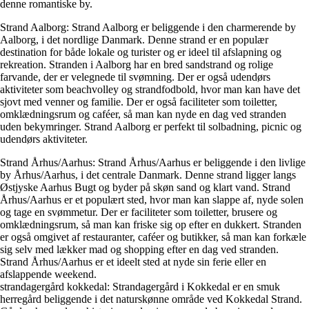
denne romantiske by.
Strand Aalborg: Strand Aalborg er beliggende i den charmerende by
Aalborg, i det nordlige Danmark. Denne strand er en populær
destination for både lokale og turister og er ideel til afslapning og
rekreation. Stranden i Aalborg har en bred sandstrand og rolige
farvande, der er velegnede til svømning. Der er også udendørs
aktiviteter som beachvolley og strandfodbold, hvor man kan have det
sjovt med venner og familie. Der er også faciliteter som toiletter,
omklædningsrum og caféer, så man kan nyde en dag ved stranden
uden bekymringer. Strand Aalborg er perfekt til solbadning, picnic og
udendørs aktiviteter.
Strand Århus/Aarhus: Strand Århus/Aarhus er beliggende i den livlige
by Århus/Aarhus, i det centrale Danmark. Denne strand ligger langs
Østjyske Aarhus Bugt og byder på skøn sand og klart vand. Strand
Århus/Aarhus er et populært sted, hvor man kan slappe af, nyde solen
og tage en svømmetur. Der er faciliteter som toiletter, brusere og
omklædningsrum, så man kan friske sig op efter en dukkert. Stranden
er også omgivet af restauranter, caféer og butikker, så man kan forkæle
sig selv med lækker mad og shopping efter en dag ved stranden.
Strand Århus/Aarhus er et ideelt sted at nyde sin ferie eller en
afslappende weekend.
strandagergård kokkedal: Strandagergård i Kokkedal er en smuk
herregård beliggende i det naturskønne område ved Kokkedal Strand.