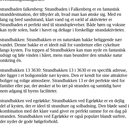
strandbaden falkenberg: Strandbaden i Falkenberg er en fantastisk
stranddestination, der tilbyder alt, hvad man kan ønske sig. Med en
lang og bred sandstrand, klart vand og et væld af aktiviteter er
Strandbaden et perfekt sted til strandoplevelser. Både børn og voksne
kan nyde solen, bade i havet og deltage i forskellige strandaktiviteter.
strandbakken: Strandbakken er en naturskøn bakke beliggende nær
vandet. Denne bakke er et ideelt mål for vandreture eller cykelture
langs kysten. Fra toppen af Strandbakken kan man nyde en fantastisk
udsigt og føle vinden i håret, mens man beundrer den smukke natur
omkring én.
strandbakken 13 3630: Strandbakken 13 i 3630 er en specifik adresse,
der ligger i et boligområde nær kysten. Den er kendt for sine attraktive
boliger og rolige atmosfære. Strandbakken 13 er det perfekte sted for
familier eller par, der ønsker at bo tæt på stranden og samtidig have
nem adgang til byens faciliteter.
strandbakken ved egeløkke: Strandbakken ved Egeløkke er en dejlig
del af kysten, der er ideel til strandture og solbadning. Den bløde sand i
kombination med det klare vand giver en perfekt ramme for en dag på
stranden. Strandbakken ved Egeløkke er også populær blandt surfere,
der nyder de gode bølgeforhold.