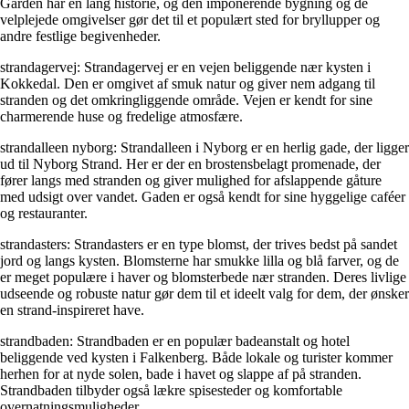
Gården har en lang historie, og den imponerende bygning og de
velplejede omgivelser gør det til et populært sted for bryllupper og
andre festlige begivenheder.
strandagervej: Strandagervej er en vejen beliggende nær kysten i
Kokkedal. Den er omgivet af smuk natur og giver nem adgang til
stranden og det omkringliggende område. Vejen er kendt for sine
charmerende huse og fredelige atmosfære.
strandalleen nyborg: Strandalleen i Nyborg er en herlig gade, der ligger
ud til Nyborg Strand. Her er der en brostensbelagt promenade, der
fører langs med stranden og giver mulighed for afslappende gåture
med udsigt over vandet. Gaden er også kendt for sine hyggelige caféer
og restauranter.
strandasters: Strandasters er en type blomst, der trives bedst på sandet
jord og langs kysten. Blomsterne har smukke lilla og blå farver, og de
er meget populære i haver og blomsterbede nær stranden. Deres livlige
udseende og robuste natur gør dem til et ideelt valg for dem, der ønsker
en strand-inspireret have.
strandbaden: Strandbaden er en populær badeanstalt og hotel
beliggende ved kysten i Falkenberg. Både lokale og turister kommer
herhen for at nyde solen, bade i havet og slappe af på stranden.
Strandbaden tilbyder også lækre spisesteder og komfortable
overnatningsmuligheder.