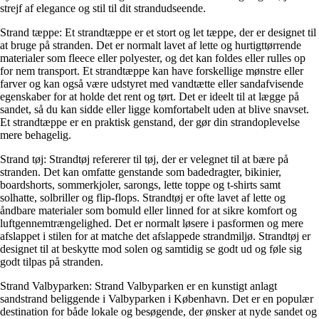
strejf af elegance og stil til dit strandudseende.
Strand tæppe: Et strandtæppe er et stort og let tæppe, der er designet til
at bruge på stranden. Det er normalt lavet af lette og hurtigttørrende
materialer som fleece eller polyester, og det kan foldes eller rulles op
for nem transport. Et strandtæppe kan have forskellige mønstre eller
farver og kan også være udstyret med vandtætte eller sandafvisende
egenskaber for at holde det rent og tørt. Det er ideelt til at lægge på
sandet, så du kan sidde eller ligge komfortabelt uden at blive snavset.
Et strandtæppe er en praktisk genstand, der gør din strandoplevelse
mere behagelig.
Strand tøj: Strandtøj refererer til tøj, der er velegnet til at bære på
stranden. Det kan omfatte genstande som badedragter, bikinier,
boardshorts, sommerkjoler, sarongs, lette toppe og t-shirts samt
solhatte, solbriller og flip-flops. Strandtøj er ofte lavet af lette og
åndbare materialer som bomuld eller linned for at sikre komfort og
luftgennemtrængelighed. Det er normalt løsere i pasformen og mere
afslappet i stilen for at matche det afslappede strandmiljø. Strandtøj er
designet til at beskytte mod solen og samtidig se godt ud og føle sig
godt tilpas på stranden.
Strand Valbyparken: Strand Valbyparken er en kunstigt anlagt
sandstrand beliggende i Valbyparken i København. Det er en populær
destination for både lokale og besøgende, der ønsker at nyde sandet og