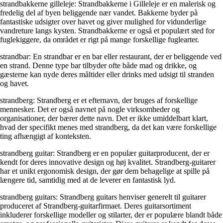
strandbakkerne gilleleje: Strandbakkerne i Gilleleje er en malerisk og
fredelig del af byen beliggende nær vandet. Bakkerne byder på
fantastiske udsigter over havet og giver mulighed for vidunderlige
vandreture langs kysten. Strandbakkerne er også et populært sted for
fuglekiggere, da området er rigt på mange forskellige fuglearter.
strandbar: En strandbar er en bar eller restaurant, der er beliggende ved
en strand. Denne type bar tilbyder ofte både mad og drikke, og
gæsterne kan nyde deres måltider eller drinks med udsigt til stranden
og havet.
strandberg: Strandberg er et efternavn, der bruges af forskellige
mennesker. Det er også navnet på nogle virksomheder og
organisationer, der bærer dette navn. Det er ikke umiddelbart klart,
hvad der specifikt menes med strandberg, da det kan være forskellige
ting afhængigt af konteksten.
strandberg guitar: Strandberg er en populær guitarproducent, der er
kendt for deres innovative design og høj kvalitet. Strandberg-guitarer
har et unikt ergonomisk design, der gør dem behagelige at spille på
længere tid, samtidig med at de leverer en fantastisk lyd.
strandberg guitars: Strandberg guitars henviser generelt til guitarer
produceret af Strandberg-guitarfirmaet. Deres guitarsortiment
inkluderer forskellige modeller og stilarter, der er populære blandt både