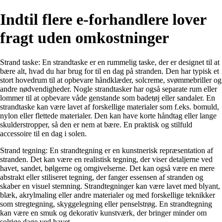
Indtil flere e-forhandlere lover
fragt uden omkostninger
Strand taske: En strandtaske er en rummelig taske, der er designet til at
bære alt, hvad du har brug for til en dag på stranden. Den har typisk et
stort hovedrum til at opbevare håndklæder, solcreme, svømmebriller og
andre nødvendigheder. Nogle strandtasker har også separate rum eller
lommer til at opbevare våde genstande som badetøj eller sandaler. En
strandtaske kan være lavet af forskellige materialer som f.eks. bomuld,
nylon eller flettede materialer. Den kan have korte håndtag eller lange
skulderstropper, så den er nem at bære. En praktisk og stilfuld
accessoire til en dag i solen.
Strand tegning: En strandtegning er en kunstnerisk repræsentation af
stranden. Det kan være en realistisk tegning, der viser detaljerne ved
havet, sandet, bølgerne og omgivelserne. Det kan også være en mere
abstrakt eller stiliseret tegning, der fanger essensen af stranden og
skaber en visuel stemning. Strandtegninger kan være lavet med blyant,
blæk, akrylmaling eller andre materialer og med forskellige teknikker
som stregtegning, skyggelegning eller penselstrøg. En strandtegning
kan være en smuk og dekorativ kunstværk, der bringer minder om
solrige dage ved havet.