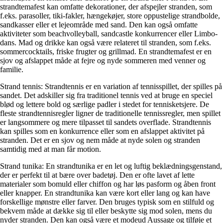
strandtemafest kan omfatte dekorationer, der afspejler stranden, som
f.eks. parasoller, tiki-fakler, hængekøjer, store oppustelige strandbolde,
sandkasser eller et lejeområde med sand. Den kan også omfatte
aktiviteter som beachvolleyball, sandcastle konkurrencer eller Limbo-
dans. Mad og drikke kan også være relateret til stranden, som f.eks.
sommercocktails, friske frugter og grillmad. En strandtemafest er en
sjov og afslappet måde at fejre og nyde sommeren med venner og
familie.
Strand tennis: Strandtennis er en variation af tennisspillet, der spilles på
sandet. Det adskiller sig fra traditionel tennis ved at bruge en speciel
blød og lettere bold og særlige padler i stedet for tennisketsjere. De
fleste strandtennisregler ligner de traditionelle tennissregler, men spillet
er langsommere og mere tilpasset til sandets overflade. Strandtennis
kan spilles som en konkurrence eller som en afslappet aktivitet på
stranden. Det er en sjov og nem måde at nyde solen og stranden
samtidig med at man får motion.
Strand tunika: En strandtunika er en let og luftig beklædningsgenstand,
der er perfekt til at bære over badetøj. Den er ofte lavet af lette
materialer som bomuld eller chiffon og har løs pasform og åben front
eller knapper. En strandtunika kan være kort eller lang og kan have
forskellige mønstre eller farver. Den bruges typisk som en stilfuld og
bekvem måde at dække sig til eller beskytte sig mod solen, mens du
nyder stranden. Den kan også være et modeud Aussage og tilføje et