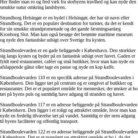
Her finder man ro og fred væk fra storbyens travlhed og kan nyde den
smukke natur omkring landsbyen.
Strandborg Helsingør er en bydel i Helsingør, der har sit navn efter
Strandborg. Det er en populær destination for turister, da det er kendt
for sin smukke strandpromenade og det gamle fæstningsanlæg
Kronborg Slot. Man kan også besøge det berømte maritime museum
og nyde den fantastiske udsigt over Sverige fra kysten.
Strandboulevarden er en gade beliggende i København. Den strækker
sig langs kysten og byder på en fantastisk udsigt over havet. Gaden er
fyldt med restauranter, caféer og små butikker, hvor man kan nyde en
afslappende gåtur eller tage en pause og nyde en kop kaffe.
Strandboulevarden 110 er en specifik adresse på Strandboulevarden i
København. Den ligger tæt på centrum og er omgivet af butikker og
restauranter. Det er et populært område for mennesker, der ønsker at bo
tæt på byens puls og samtidig have adgang til stranden og havet.
Strandboulevarden 117 er en adresse beliggende på Strandboulevarden
i København. Den ligger i et roligt og attraktivt område, hvor man kan
nyde en fredelig tilværelse tæt på vandet. Samtidig er der nem adgang
til byens faciliteter og offentlig transport.
Strandboulevarden 122 er en adresse beliggende på Strandboulevarden
i København. Det er et populært og attraktivt område at bo i, da det