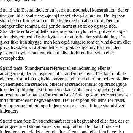
Strand telt: Et strandtelt er en let og transportabel konstruktion, der er
designet til at skabe skygge og beskyttelse på stranden. Det typiske
strandtelt er formet som en lille hytte med en åben front. Det har
stænger eller rammer, der gør det nemt at sætte op og tage ned.
Strandtelte er lavet af lette materialer som nylon eller polyester og er
ofte udstyret med UV-beskyttelse for at forhindre solskoldning. De
giver ikke kun skygge, men kan også fungere som en vindskærm eller
privatlivsskærm. Et strandtelt er en praktisk løsning for dem, der
ønsker at nyde stranden uden at blive forbrændt af solen eller
overophedet.
Strand tema: Strandtemaet refererer til en indretning eller et
arrangement, der er inspireret af stranden og havet. Det kan omfatte
elementer som blå og hvide farver, sandfarvet eller træmøbler, skaller
og snemænd fra stranden, billeder af strandscenerier og strandagtige
tekstiler og tilbehør. Et strandtema kan skabe en afslappet og rolig
atmosfære og bringe en fornemmelse af ferie og sommerfornemmelser
ind i rummet eller begivenheden. Det er et populært tema for fester,
bryllupper og indretning af hjem, som ønsker at bringe strandslivet
indendørs.
Strand tema fest: En strandtemafest er en begivenhed eller fest, der er
arrangeret med strandtemaet som inspiration. Den kan finde sted
indendørs i en lokalet eller udenfor på en strand eller i en have. En