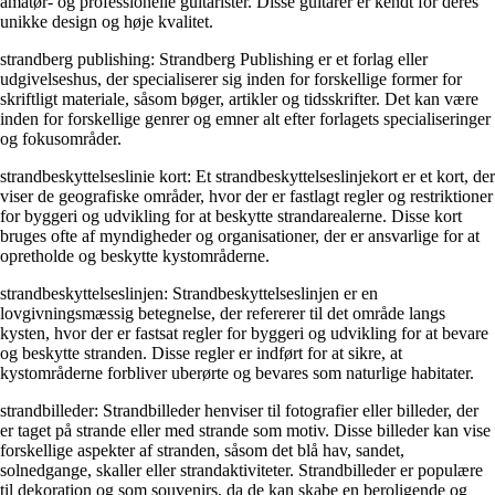
amatør- og professionelle guitarister. Disse guitarer er kendt for deres
unikke design og høje kvalitet.
strandberg publishing: Strandberg Publishing er et forlag eller
udgivelseshus, der specialiserer sig inden for forskellige former for
skriftligt materiale, såsom bøger, artikler og tidsskrifter. Det kan være
inden for forskellige genrer og emner alt efter forlagets specialiseringer
og fokusområder.
strandbeskyttelseslinie kort: Et strandbeskyttelseslinjekort er et kort, der
viser de geografiske områder, hvor der er fastlagt regler og restriktioner
for byggeri og udvikling for at beskytte strandarealerne. Disse kort
bruges ofte af myndigheder og organisationer, der er ansvarlige for at
opretholde og beskytte kystområderne.
strandbeskyttelseslinjen: Strandbeskyttelseslinjen er en
lovgivningsmæssig betegnelse, der refererer til det område langs
kysten, hvor der er fastsat regler for byggeri og udvikling for at bevare
og beskytte stranden. Disse regler er indført for at sikre, at
kystområderne forbliver uberørte og bevares som naturlige habitater.
strandbilleder: Strandbilleder henviser til fotografier eller billeder, der
er taget på strande eller med strande som motiv. Disse billeder kan vise
forskellige aspekter af stranden, såsom det blå hav, sandet,
solnedgange, skaller eller strandaktiviteter. Strandbilleder er populære
til dekoration og som souvenirs, da de kan skabe en beroligende og