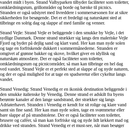
vandet midt i byen. Strand Valbyparken tilbyder faciliteter som toiletter,
omklædningsrum, grillområder og borde og bænke til picnics.
Stranden er også udstyret med livreddere i sommersæsonen for at sikre
sikkerheden for besøgende. Det er et fredeligt og naturskønt sted at
tilbringe en solrig dag og slappe af med familie og venner.
Strand Vejle: Strand Vejle er beliggende i den smukke by Vejle, i det
sydlige Danmark. Denne strand strækker sig langs den maleriske Vejle
Fjord og byder på dejlig sand og klart vand. Her kan man nyde solen
og tage en forfriskende dukkert i sommermånederne. Stranden er
omgivet af grønne bakker og skove, hvilket giver en idyllisk og
naturskøn atmosfære. Der er også faciliteter som toiletter,
omklædningsrum og picnicområder, så man kan tilbringe en hel dag
ved vandet. Strand Vejle er et perfekt sted at slappe af og nyde naturen,
og der er også mulighed for at tage en spadseretur eller cykeltur langs
vandet.
Strand Venedig: Strand Venedig er en ikonisk destination beliggende i
den smukke italienske by Venedig. Denne strand er adskilt fra byens
berømte kanaler af den lange sandstrand, der strækker sig langs
Adriaterhavet. Stranden i Venedig er kendt for sit rolige og klare vand
samt sin fine sand. Her kan man nyde solen, tage en svømmetur eller
bare slappe af på strandstolene. Der er også faciliteter som toiletter,
brusere og caféer, så man kan forfriske sig og nyde lidt lækkert mad og
drikke ved stranden. Strand Venedig er et must-see, når man besøger