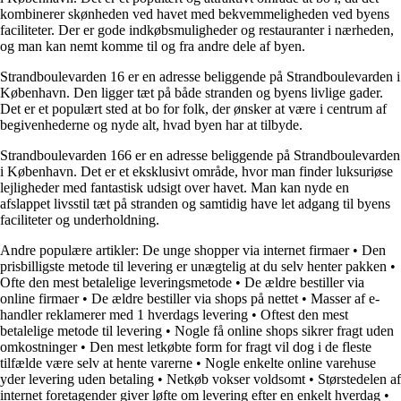
kombinerer skønheden ved havet med bekvemmeligheden ved byens
faciliteter. Der er gode indkøbsmuligheder og restauranter i nærheden,
og man kan nemt komme til og fra andre dele af byen.
Strandboulevarden 16 er en adresse beliggende på Strandboulevarden i
København. Den ligger tæt på både stranden og byens livlige gader.
Det er et populært sted at bo for folk, der ønsker at være i centrum af
begivenhederne og nyde alt, hvad byen har at tilbyde.
Strandboulevarden 166 er en adresse beliggende på Strandboulevarden
i København. Det er et eksklusivt område, hvor man finder luksuriøse
lejligheder med fantastisk udsigt over havet. Man kan nyde en
afslappet livsstil tæt på stranden og samtidig have let adgang til byens
faciliteter og underholdning.
Andre populære artikler:
De unge shopper via internet firmaer
•
Den
prisbilligste metode til levering er unægtelig at du selv henter pakken
•
Ofte den mest betalelige leveringsmetode
•
De ældre bestiller via
online firmaer
•
De ældre bestiller via shops på nettet
•
Masser af e-
handler reklamerer med 1 hverdags levering
•
Oftest den mest
betalelige metode til levering
•
Nogle få online shops sikrer fragt uden
omkostninger
•
Den mest letkøbte form for fragt vil dog i de fleste
tilfælde være selv at hente varerne
•
Nogle enkelte online varehuse
yder levering uden betaling
•
Netkøb vokser voldsomt
•
Størstedelen af
internet foretagender giver løfte om levering efter en enkelt hverdag
•