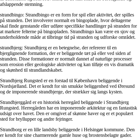
afslappende stemning.
strandbingo: Strandbingo er en form for spil eller aktivitet, der spilles
på stranden. Det involverer normalt en bingoplade, hvor deltagerne
skal finde genstande eller udføre specifikke handlinger på stranden for
at markere felterne på bingopladen. Strandbingo kan være en sjov og
underholdende måde at tilbringe tid på stranden og udforske området.
strandbjerg: Strandbjerg er en betegnelse, der refererer til en
bjerglignende formation, der er beliggende tæt på eller ved siden af
stranden. Disse formationer er normalt dannet af naturlige processer
som erosion eller geologiske aktiviteter og kan tilføje en vis dramatik
og skønhed til strandlandskabet.
Strandbjerg Rungsted er en forstad til København beliggende i
Nordsjælland. Det er kendt for sin smukke beliggenhed ved Øresund
og de imponerende strandbjerge, der strækker sig langs kysten.
Strandbjerggård er en historisk herregård beliggende i Strandbjerg
Rungsted. Herregården har en imponerende arkitektur og en fantastisk
udsigt over havet. Den er omgivet af skønne haver og er et populært
sted for bryllupper og andre fejringer.
Strandborg er en lille landsby beliggende i Helsingør kommune. Den
er kendt for sine charmerende gamle huse og brostensbelagte gader.