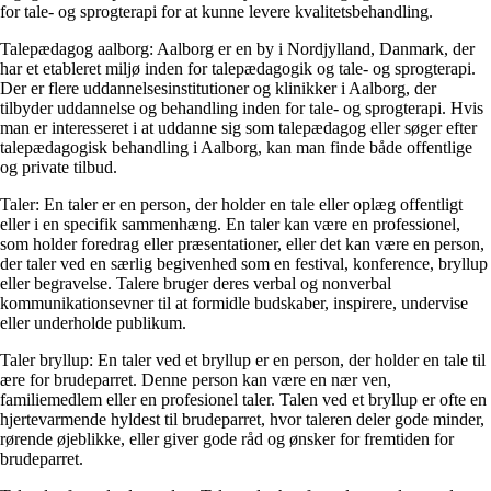
for tale- og sprogterapi for at kunne levere kvalitetsbehandling.
Talepædagog aalborg: Aalborg er en by i Nordjylland, Danmark, der
har et etableret miljø inden for talepædagogik og tale- og sprogterapi.
Der er flere uddannelsesinstitutioner og klinikker i Aalborg, der
tilbyder uddannelse og behandling inden for tale- og sprogterapi. Hvis
man er interesseret i at uddanne sig som talepædagog eller søger efter
talepædagogisk behandling i Aalborg, kan man finde både offentlige
og private tilbud.
Taler: En taler er en person, der holder en tale eller oplæg offentligt
eller i en specifik sammenhæng. En taler kan være en professionel,
som holder foredrag eller præsentationer, eller det kan være en person,
der taler ved en særlig begivenhed som en festival, konference, bryllup
eller begravelse. Talere bruger deres verbal og nonverbal
kommunikationsevner til at formidle budskaber, inspirere, undervise
eller underholde publikum.
Taler bryllup: En taler ved et bryllup er en person, der holder en tale til
ære for brudeparret. Denne person kan være en nær ven,
familiemedlem eller en profesionel taler. Talen ved et bryllup er ofte en
hjertevarmende hyldest til brudeparret, hvor taleren deler gode minder,
rørende øjeblikke, eller giver gode råd og ønsker for fremtiden for
brudeparret.