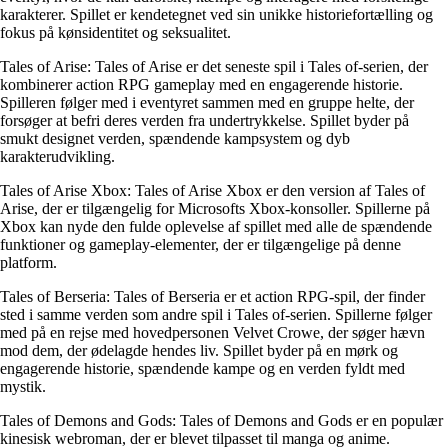
karakterer. Spillet er kendetegnet ved sin unikke historiefortælling og
fokus på kønsidentitet og seksualitet.
Tales of Arise: Tales of Arise er det seneste spil i Tales of-serien, der
kombinerer action RPG gameplay med en engagerende historie.
Spilleren følger med i eventyret sammen med en gruppe helte, der
forsøger at befri deres verden fra undertrykkelse. Spillet byder på
smukt designet verden, spændende kampsystem og dyb
karakterudvikling.
Tales of Arise Xbox: Tales of Arise Xbox er den version af Tales of
Arise, der er tilgængelig for Microsofts Xbox-konsoller. Spillerne på
Xbox kan nyde den fulde oplevelse af spillet med alle de spændende
funktioner og gameplay-elementer, der er tilgængelige på denne
platform.
Tales of Berseria: Tales of Berseria er et action RPG-spil, der finder
sted i samme verden som andre spil i Tales of-serien. Spillerne følger
med på en rejse med hovedpersonen Velvet Crowe, der søger hævn
mod dem, der ødelagde hendes liv. Spillet byder på en mørk og
engagerende historie, spændende kampe og en verden fyldt med
mystik.
Tales of Demons and Gods: Tales of Demons and Gods er en populær
kinesisk webroman, der er blevet tilpasset til manga og anime.