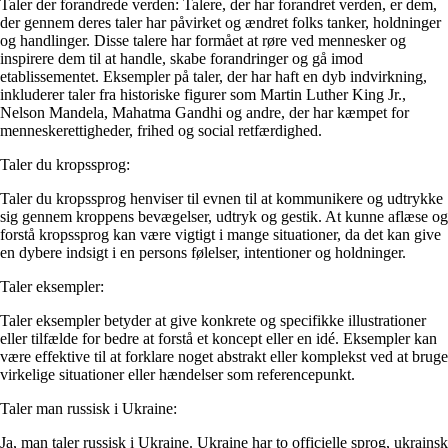
Taler der forandrede verden: Talere, der har forandret verden, er dem,
der gennem deres taler har påvirket og ændret folks tanker, holdninger
og handlinger. Disse talere har formået at røre ved mennesker og
inspirere dem til at handle, skabe forandringer og gå imod
etablissementet. Eksempler på taler, der har haft en dyb indvirkning,
inkluderer taler fra historiske figurer som Martin Luther King Jr.,
Nelson Mandela, Mahatma Gandhi og andre, der har kæmpet for
menneskerettigheder, frihed og social retfærdighed.
Taler du kropssprog:
Taler du kropssprog henviser til evnen til at kommunikere og udtrykke
sig gennem kroppens bevægelser, udtryk og gestik. At kunne aflæse og
forstå kropssprog kan være vigtigt i mange situationer, da det kan give
en dybere indsigt i en persons følelser, intentioner og holdninger.
Taler eksempler:
Taler eksempler betyder at give konkrete og specifikke illustrationer
eller tilfælde for bedre at forstå et koncept eller en idé. Eksempler kan
være effektive til at forklare noget abstrakt eller komplekst ved at bruge
virkelige situationer eller hændelser som referencepunkt.
Taler man russisk i Ukraine:
Ja, man taler russisk i Ukraine. Ukraine har to officielle sprog, ukrainsk