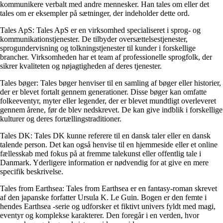
kommunikere verbalt med andre mennesker. Han tales om eller det
tales om er eksempler på sætninger, der indeholder dette ord.
Tales ApS: Tales ApS er en virksomhed specialiseret i sprog- og
kommunikationstjenester. De tilbyder oversættelsestjenester,
sprogundervisning og tolkningstjenester til kunder i forskellige
brancher. Virksomheden har et team af professionelle sprogfolk, der
sikrer kvaliteten og nøjagtigheden af deres tjenester.
Tales bøger: Tales bøger henviser til en samling af bøger eller historier,
der er blevet fortalt gennem generationer. Disse bøger kan omfatte
folkeeventyr, myter eller legender, der er blevet mundtligt overleveret
gennem årene, før de blev nedskrevet. De kan give indblik i forskellige
kulturer og deres fortællingstraditioner.
Tales DK: Tales DK kunne referere til en dansk taler eller en dansk
talende person. Det kan også henvise til en hjemmeside eller et online
fællesskab med fokus på at fremme talekunst eller offentlig tale i
Danmark. Yderligere information er nødvendig for at give en mere
specifik beskrivelse.
Tales from Earthsea: Tales from Earthsea er en fantasy-roman skrevet
af den japanske forfatter Ursula K. Le Guin. Bogen er den femte i
hendes Earthsea -serie og udforsker et fiktivt univers fyldt med magi,
eventyr og komplekse karakterer. Den foregår i en verden, hvor