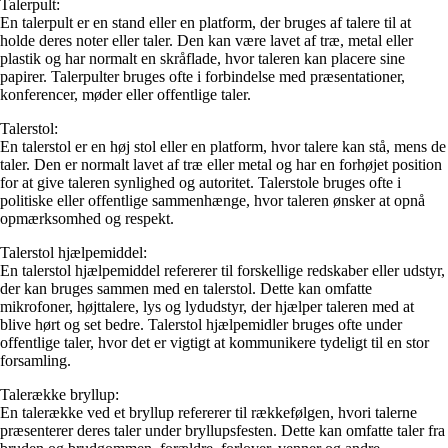
Talerpult:
En talerpult er en stand eller en platform, der bruges af talere til at
holde deres noter eller taler. Den kan være lavet af træ, metal eller
plastik og har normalt en skråflade, hvor taleren kan placere sine
papirer. Talerpulter bruges ofte i forbindelse med præsentationer,
konferencer, møder eller offentlige taler.
Talerstol:
En talerstol er en høj stol eller en platform, hvor talere kan stå, mens de
taler. Den er normalt lavet af træ eller metal og har en forhøjet position
for at give taleren synlighed og autoritet. Talerstole bruges ofte i
politiske eller offentlige sammenhænge, hvor taleren ønsker at opnå
opmærksomhed og respekt.
Talerstol hjælpemiddel:
En talerstol hjælpemiddel refererer til forskellige redskaber eller udstyr,
der kan bruges sammen med en talerstol. Dette kan omfatte
mikrofoner, højttalere, lys og lydudstyr, der hjælper taleren med at
blive hørt og set bedre. Talerstol hjælpemidler bruges ofte under
offentlige taler, hvor det er vigtigt at kommunikere tydeligt til en stor
forsamling.
Talerække bryllup:
En talerække ved et bryllup refererer til rækkefølgen, hvori talerne
præsenterer deres taler under bryllupsfesten. Dette kan omfatte taler fra