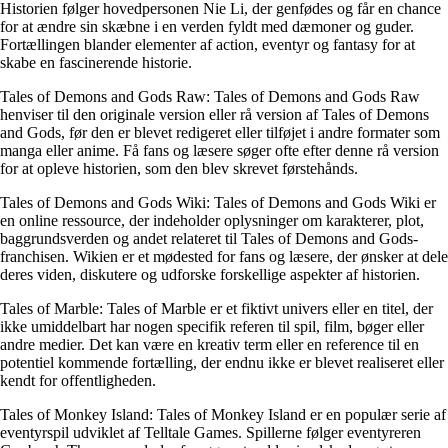
Historien følger hovedpersonen Nie Li, der genfødes og får en chance
for at ændre sin skæbne i en verden fyldt med dæmoner og guder.
Fortællingen blander elementer af action, eventyr og fantasy for at
skabe en fascinerende historie.
Tales of Demons and Gods Raw: Tales of Demons and Gods Raw
henviser til den originale version eller rå version af Tales of Demons
and Gods, før den er blevet redigeret eller tilføjet i andre formater som
manga eller anime. Få fans og læsere søger ofte efter denne rå version
for at opleve historien, som den blev skrevet førstehånds.
Tales of Demons and Gods Wiki: Tales of Demons and Gods Wiki er
en online ressource, der indeholder oplysninger om karakterer, plot,
baggrundsverden og andet relateret til Tales of Demons and Gods-
franchisen. Wikien er et mødested for fans og læsere, der ønsker at dele
deres viden, diskutere og udforske forskellige aspekter af historien.
Tales of Marble: Tales of Marble er et fiktivt univers eller en titel, der
ikke umiddelbart har nogen specifik referen til spil, film, bøger eller
andre medier. Det kan være en kreativ term eller en reference til en
potentiel kommende fortælling, der endnu ikke er blevet realiseret eller
kendt for offentligheden.
Tales of Monkey Island: Tales of Monkey Island er en populær serie af
eventyrspil udviklet af Telltale Games. Spillerne følger eventyreren