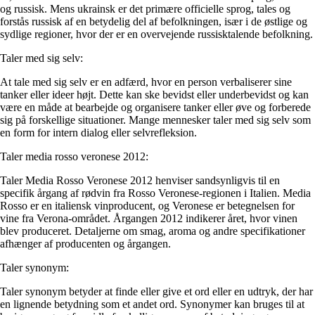
og russisk. Mens ukrainsk er det primære officielle sprog, tales og
forstås russisk af en betydelig del af befolkningen, især i de østlige og
sydlige regioner, hvor der er en overvejende russisktalende befolkning.
Taler med sig selv:
At tale med sig selv er en adfærd, hvor en person verbaliserer sine
tanker eller ideer højt. Dette kan ske bevidst eller underbevidst og kan
være en måde at bearbejde og organisere tanker eller øve og forberede
sig på forskellige situationer. Mange mennesker taler med sig selv som
en form for intern dialog eller selvrefleksion.
Taler media rosso veronese 2012:
Taler Media Rosso Veronese 2012 henviser sandsynligvis til en
specifik årgang af rødvin fra Rosso Veronese-regionen i Italien. Media
Rosso er en italiensk vinproducent, og Veronese er betegnelsen for
vine fra Verona-området. Årgangen 2012 indikerer året, hvor vinen
blev produceret. Detaljerne om smag, aroma og andre specifikationer
afhænger af producenten og årgangen.
Taler synonym:
Taler synonym betyder at finde eller give et ord eller en udtryk, der har
en lignende betydning som et andet ord. Synonymer kan bruges til at