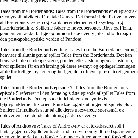
mennesker og drager eksisterer side om side.
Tales from the Borderlands: Tales from the Borderlands er et episodisk
eventyrspil udviklet af Telltale Games. Det foregår i det fiktive univers
af Borderlands -serien og kombinerer elementer af skydespil og
historiefortælling. Spillerne følger to hovedpersoner, Rhys og Fiona,
gennem en række farlige og humoristiske eventyr, der udfolder sig i
den post-apokalyptiske verden af Pandora.
Tales from the Borderlands ending: Tales from the Borderlands ending
henviser til slutningen af spillet Tales from the Borderlands. Det kan
henvise til den endelige scene, pointen eller afslutningen af historien,
hvor spillerne får en afslutning på deres eventyr og opdager løsningen
af de forskellige mysterier og intriger, der er blevet præsenteret gennem
spillet.
Tales from the Borderlands episode 5: Tales from the Borderlands
episode 5 refererer til den femte og sidste episode af spillet Tales from
the Borderlands. Den episode indeholder sandsynligvis
højdepunkterne i historien, klimakset og afslutningen af spillets plot.
Spillere får muligvis svar på alle deres ubesvarede spørgsmål og
oplever en spændende afslutning på deres eventyr.
Tales of Androgyny: Tales of Androgyny er et tekstbaseret spil i
fantasy-genren. Spilleren træder ind i en verden fyldt med spændende
eventyr, hvor de kan udforske, kæmpe og interagere med forskellige