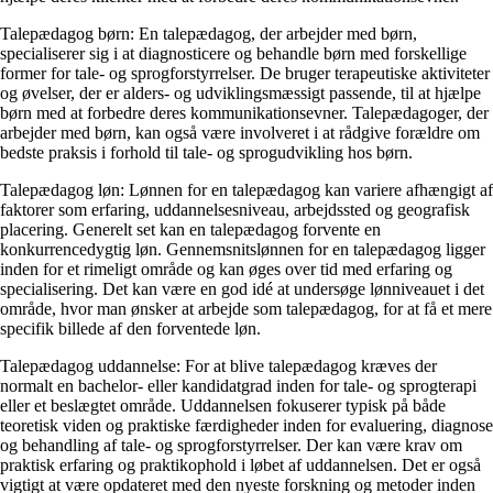
Talepædagog børn: En talepædagog, der arbejder med børn,
specialiserer sig i at diagnosticere og behandle børn med forskellige
former for tale- og sprogforstyrrelser. De bruger terapeutiske aktiviteter
og øvelser, der er alders- og udviklingsmæssigt passende, til at hjælpe
børn med at forbedre deres kommunikationsevner. Talepædagoger, der
arbejder med børn, kan også være involveret i at rådgive forældre om
bedste praksis i forhold til tale- og sprogudvikling hos børn.
Talepædagog løn: Lønnen for en talepædagog kan variere afhængigt af
faktorer som erfaring, uddannelsesniveau, arbejdssted og geografisk
placering. Generelt set kan en talepædagog forvente en
konkurrencedygtig løn. Gennemsnitslønnen for en talepædagog ligger
inden for et rimeligt område og kan øges over tid med erfaring og
specialisering. Det kan være en god idé at undersøge lønniveauet i det
område, hvor man ønsker at arbejde som talepædagog, for at få et mere
specifik billede af den forventede løn.
Talepædagog uddannelse: For at blive talepædagog kræves der
normalt en bachelor- eller kandidatgrad inden for tale- og sprogterapi
eller et beslægtet område. Uddannelsen fokuserer typisk på både
teoretisk viden og praktiske færdigheder inden for evaluering, diagnose
og behandling af tale- og sprogforstyrrelser. Der kan være krav om
praktisk erfaring og praktikophold i løbet af uddannelsen. Det er også
vigtigt at være opdateret med den nyeste forskning og metoder inden