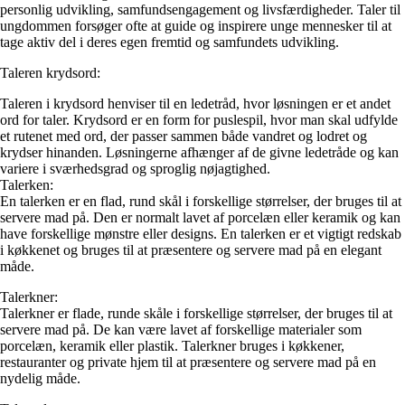
personlig udvikling, samfundsengagement og livsfærdigheder. Taler til
ungdommen forsøger ofte at guide og inspirere unge mennesker til at
tage aktiv del i deres egen fremtid og samfundets udvikling.
Taleren krydsord:
Taleren i krydsord henviser til en ledetråd, hvor løsningen er et andet
ord for taler. Krydsord er en form for puslespil, hvor man skal udfylde
et rutenet med ord, der passer sammen både vandret og lodret og
krydser hinanden. Løsningerne afhænger af de givne ledetråde og kan
variere i sværhedsgrad og sproglig nøjagtighed.
Talerken:
En talerken er en flad, rund skål i forskellige størrelser, der bruges til at
servere mad på. Den er normalt lavet af porcelæn eller keramik og kan
have forskellige mønstre eller designs. En talerken er et vigtigt redskab
i køkkenet og bruges til at præsentere og servere mad på en elegant
måde.
Talerkner:
Talerkner er flade, runde skåle i forskellige størrelser, der bruges til at
servere mad på. De kan være lavet af forskellige materialer som
porcelæn, keramik eller plastik. Talerkner bruges i køkkener,
restauranter og private hjem til at præsentere og servere mad på en
nydelig måde.