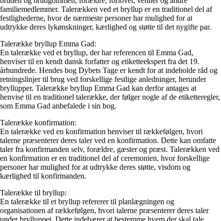
bruden og brudgommen, forældre, forlover, venner og andre
familiemedlemmer. Talerækken ved et bryllup er en traditionel del af
festlighederne, hvor de nærmeste personer har mulighed for at
udtrykke deres lykønskninger, kærlighed og støtte til det nygifte par.
Talerække bryllup Emma Gad:
En talerække ved et bryllup, der har referencen til Emma Gad,
henviser til en kendt dansk forfatter og etiketteekspert fra det 19.
århundrede. Hendes bog Dybets Tage er kendt for at indeholde råd og
retningslinjer til brug ved forskellige festlige anledninger, herunder
bryllupper. Talerække bryllup Emma Gad kan derfor antages at
henvise til en traditionel talerække, der følger nogle af de etiketteregler,
som Emma Gad anbefalede i sin bog.
Talerække konfirmation:
En talerække ved en konfirmation henviser til rækkefølgen, hvori
talerne præsenterer deres taler ved en konfirmation. Dette kan omfatte
taler fra konfirmanden selv, forældre, gæster og præst. Talerækken ved
en konfirmation er en traditionel del af ceremonien, hvor forskellige
personer har mulighed for at udtrykke deres støtte, visdom og
kærlighed til konfirmanden.
Talerække til bryllup:
En talerække til et bryllup refererer til planlægningen og
organisationen af rækkefølgen, hvori talerne præsenterer deres taler
under brylluppet. Dette indebærer at bestemme hvem der skal tale,