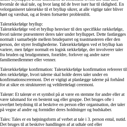
hvornår de skal tale, og hvor lang tid de hver især har til rådighed. En
velorganiseret talerække til et bryllup sikrer, at alle vigtige taler bliver
hørt og værdsat, og at festen fortsætter problemfrit.
Talerækkefølge bryllup:
Talerækkefølge ved et bryllup henviser til den specifikke rækkefølge,
hvori talerne præsenterer deres taler under brylluppet. Dette fastlægges
normalt i samarbejde mellem brudeparret og toastmasteren eller den
person, der styrer festlighederne. Talerækkefølgen ved et bryllup kan
variere, men følger normalt en logisk rækkefølge, der involverer taler
fra bruden og brudgommen, forældre, forlover og andre nære
familiemedlemmer eller venner.
Talerækkefølge konfirmation: Talerækkefølge konfirmation refererer til
den rækkefølge, hvori talerne skal holde deres taler under en
konfirmationsceremoni. Det er vigtigt at planlægge talerne på forhånd
for at sikre en struktureret og veltilrettelagt ceremoni.
Talerør: Et talerør er et symbol på at være en stemme for andre eller at
være talsmand for en bestemt sag eller gruppe. Det bruges ofte i
overført betydning til at beskrive en person eller organisation, der taler
på vegne af andre og formidler deres holdninger og budskaber.
Tales: Tales er en bøjningsform af verbet at tale i 3. person ental, nutid.
Det bruges til at beskrive handlingen af at udtale ord eller