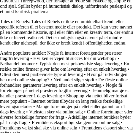
Guybrush Threepwood, der forsøger at redde sin elskede og stoppe en
ond sjæl. Spillet byder på humoristisk dialog, udfordrende puslespil og
et unikt karibisk pirattema.
Tales of Rebels: Tales of Rebels er ikke en umiddelbart kendt eller
specifik referen til et bestemt medie eller produkt. Det kan være navnet
på en kommende historie, spil eller film eller en kreativ term, der endnu
ikke er blevet realiseret. Det er muligvis også navnet på et mindre
kendt eller nichespil, der ikke er bredt kendt i offentligheden endnu.
Andre populære artikler:
Nogle få internet foretagender præsterer
fragtfri levering
•
Hvilken er vejen til succes for din webshop?
•
Nethandel boomer
•
Typisk den mest prisbevidste slags levering
•
En
række online firmaer giver løfte om levering efter en enkelt hverdag
•
Oftest den mest prisbevidste type af levering
•
Hvor går udviklingen
hen med online shopping?
•
Nethandel stiger stødt
•
De fleste online
forhandlere garanterer levering efter en enkelt hverdag
•
Nogle få
forretninger på nettet præsterer fragtfri levering
•
Temmelig mange e-
handler præsterer 1 dags levering
•
Shopping via nettet bliver fortsat
mere populært
•
Internet outlets tilbyder en lang række forskellige
leveringsmetoder
•
Mange forretninger på nettet stiller garanti om 1
dags levering
•
Væksten sker via online salg
•
Online forretninger yder
diverse forskellige former for fragt
•
Adskillige internet butikker byder
på 1 dags fragt
•
Fremtidens eksport bør ske gennem online salg
•
Fremtidens vækst skal ske via online salg
•
Fremtidens eksport sker via