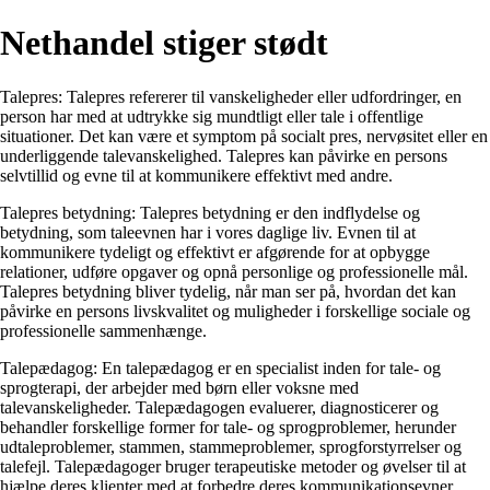
Nethandel stiger stødt
Talepres: Talepres refererer til vanskeligheder eller udfordringer, en
person har med at udtrykke sig mundtligt eller tale i offentlige
situationer. Det kan være et symptom på socialt pres, nervøsitet eller en
underliggende talevanskelighed. Talepres kan påvirke en persons
selvtillid og evne til at kommunikere effektivt med andre.
Talepres betydning: Talepres betydning er den indflydelse og
betydning, som taleevnen har i vores daglige liv. Evnen til at
kommunikere tydeligt og effektivt er afgørende for at opbygge
relationer, udføre opgaver og opnå personlige og professionelle mål.
Talepres betydning bliver tydelig, når man ser på, hvordan det kan
påvirke en persons livskvalitet og muligheder i forskellige sociale og
professionelle sammenhænge.
Talepædagog: En talepædagog er en specialist inden for tale- og
sprogterapi, der arbejder med børn eller voksne med
talevanskeligheder. Talepædagogen evaluerer, diagnosticerer og
behandler forskellige former for tale- og sprogproblemer, herunder
udtaleproblemer, stammen, stammeproblemer, sprogforstyrrelser og
talefejl. Talepædagoger bruger terapeutiske metoder og øvelser til at
hjælpe deres klienter med at forbedre deres kommunikationsevner.