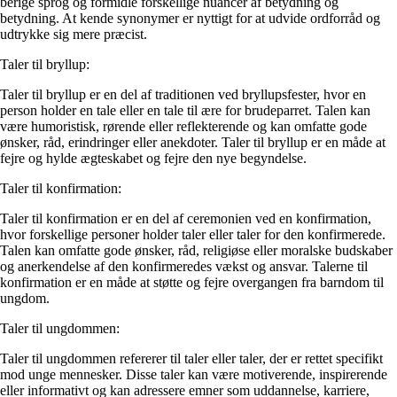
berige sprog og formidle forskellige nuancer af betydning og
betydning. At kende synonymer er nyttigt for at udvide ordforråd og
udtrykke sig mere præcist.
Taler til bryllup:
Taler til bryllup er en del af traditionen ved bryllupsfester, hvor en
person holder en tale eller en tale til ære for brudeparret. Talen kan
være humoristisk, rørende eller reflekterende og kan omfatte gode
ønsker, råd, erindringer eller anekdoter. Taler til bryllup er en måde at
fejre og hylde ægteskabet og fejre den nye begyndelse.
Taler til konfirmation:
Taler til konfirmation er en del af ceremonien ved en konfirmation,
hvor forskellige personer holder taler eller taler for den konfirmerede.
Talen kan omfatte gode ønsker, råd, religiøse eller moralske budskaber
og anerkendelse af den konfirmeredes vækst og ansvar. Talerne til
konfirmation er en måde at støtte og fejre overgangen fra barndom til
ungdom.
Taler til ungdommen:
Taler til ungdommen refererer til taler eller taler, der er rettet specifikt
mod unge mennesker. Disse taler kan være motiverende, inspirerende
eller informativt og kan adressere emner som uddannelse, karriere,