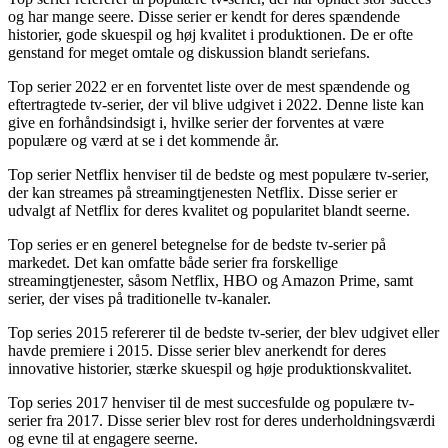
og har mange seere. Disse serier er kendt for deres spændende
historier, gode skuespil og høj kvalitet i produktionen. De er ofte
genstand for meget omtale og diskussion blandt seriefans.
Top serier 2022 er en forventet liste over de mest spændende og
eftertragtede tv-serier, der vil blive udgivet i 2022. Denne liste kan
give en forhåndsindsigt i, hvilke serier der forventes at være
populære og værd at se i det kommende år.
Top serier Netflix henviser til de bedste og mest populære tv-serier,
der kan streames på streamingtjenesten Netflix. Disse serier er
udvalgt af Netflix for deres kvalitet og popularitet blandt seerne.
Top series er en generel betegnelse for de bedste tv-serier på
markedet. Det kan omfatte både serier fra forskellige
streamingtjenester, såsom Netflix, HBO og Amazon Prime, samt
serier, der vises på traditionelle tv-kanaler.
Top series 2015 refererer til de bedste tv-serier, der blev udgivet eller
havde premiere i 2015. Disse serier blev anerkendt for deres
innovative historier, stærke skuespil og høje produktionskvalitet.
Top series 2017 henviser til de mest succesfulde og populære tv-
serier fra 2017. Disse serier blev rost for deres underholdningsværdi
og evne til at engagere seerne.