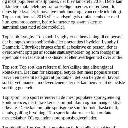
og mest populære smartphones, der blev lanceret i 2016. Dette kan
inkludere mobiltelefoner fra forskellige mærker, der er kendt for
deres høje kvalitet, innovative funktioner og avancerede teknologi.
Top smartphones i 2016 ville sandsynligvis omfatte enheder med
hurtigere processorer, bedre kameraer og større skærme
sammenlignet med ældre modeller.
Top snob Lyngby: Top snob Lyngby er en henvisning til en person,
der betragtes som snobberisk eller prætentiøs i bydelen Lyngby i
Danmark. Udtrykket bruges ofte til at beskrive en person, der er
overdrevent optaget af sociale statussymboler, og som forsøger at
opretholde en facade af eksklusivitet eller overlegenhed over andre.
Top sort: Top sort kan referere til forskellige ting afhængigt af
konteksten. Det kan for eksempel betyde den mest populære sort
farve i en bestemt kategori af produkter, det kan betyde en favorit
sort farvet nuance i modeverdenen eller det kan henvise til de bedste
sort ting generelt.
Top sport: Top sport refererer til de mest populære sportsgrene og
konkurrencer, der tiltrækker et stort publikum og har mange aktive
udøvere. Dette kan omfatte sportsgrene som fodbold, basketball,
tennis, golf og brydning. Top sport konkurrencer kan omfatte
mesterskaber, OL og andre store sportsbegivenheder.
Top Spotify: Top Spotify kan referere til forskellige aspekter af