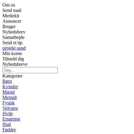
Om os
Send mail
Mediekit
Annoncer
Bruger
Nyhedsbrev
Samarbejde
Send et tip
projekt sund
Min konto
Tilmeld dig
Nyhedsbreve
Kategorier
Børn
Kvinder
Mænd
Mentalt
Fysisk
Velvære
Hvile
Ernæring
Hud
Fødder