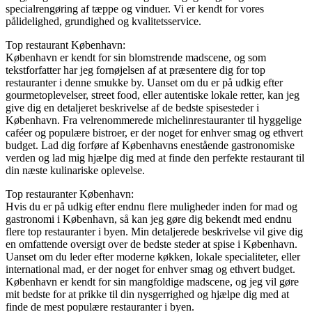
specialrengøring af tæppe og vinduer. Vi er kendt for vores
pålidelighed, grundighed og kvalitetsservice.
Top restaurant København:
København er kendt for sin blomstrende madscene, og som
tekstforfatter har jeg fornøjelsen af at præsentere dig for top
restauranter i denne smukke by. Uanset om du er på udkig efter
gourmetoplevelser, street food, eller autentiske lokale retter, kan jeg
give dig en detaljeret beskrivelse af de bedste spisesteder i
København. Fra velrenommerede michelinrestauranter til hyggelige
caféer og populære bistroer, er der noget for enhver smag og ethvert
budget. Lad dig forføre af Københavns enestående gastronomiske
verden og lad mig hjælpe dig med at finde den perfekte restaurant til
din næste kulinariske oplevelse.
Top restauranter København:
Hvis du er på udkig efter endnu flere muligheder inden for mad og
gastronomi i København, så kan jeg gøre dig bekendt med endnu
flere top restauranter i byen. Min detaljerede beskrivelse vil give dig
en omfattende oversigt over de bedste steder at spise i København.
Uanset om du leder efter moderne køkken, lokale specialiteter, eller
international mad, er der noget for enhver smag og ethvert budget.
København er kendt for sin mangfoldige madscene, og jeg vil gøre
mit bedste for at prikke til din nysgerrighed og hjælpe dig med at
finde de mest populære restauranter i byen.