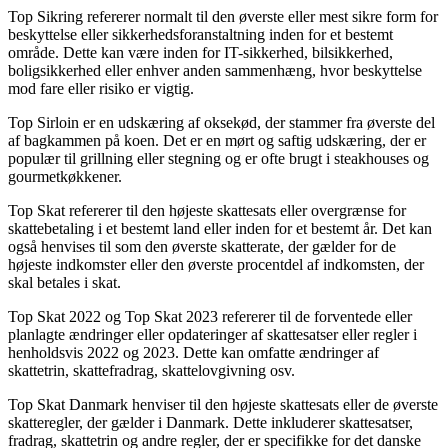
Top Sikring refererer normalt til den øverste eller mest sikre form for
beskyttelse eller sikkerhedsforanstaltning inden for et bestemt
område. Dette kan være inden for IT-sikkerhed, bilsikkerhed,
boligsikkerhed eller enhver anden sammenhæng, hvor beskyttelse
mod fare eller risiko er vigtig.
Top Sirloin er en udskæring af oksekød, der stammer fra øverste del
af bagkammen på koen. Det er en mørt og saftig udskæring, der er
populær til grillning eller stegning og er ofte brugt i steakhouses og
gourmetkøkkener.
Top Skat refererer til den højeste skattesats eller overgrænse for
skattebetaling i et bestemt land eller inden for et bestemt år. Det kan
også henvises til som den øverste skatterate, der gælder for de
højeste indkomster eller den øverste procentdel af indkomsten, der
skal betales i skat.
Top Skat 2022 og Top Skat 2023 refererer til de forventede eller
planlagte ændringer eller opdateringer af skattesatser eller regler i
henholdsvis 2022 og 2023. Dette kan omfatte ændringer af
skattetrin, skattefradrag, skattelovgivning osv.
Top Skat Danmark henviser til den højeste skattesats eller de øverste
skatteregler, der gælder i Danmark. Dette inkluderer skattesatser,
fradrag, skattetrin og andre regler, der er specifikke for det danske