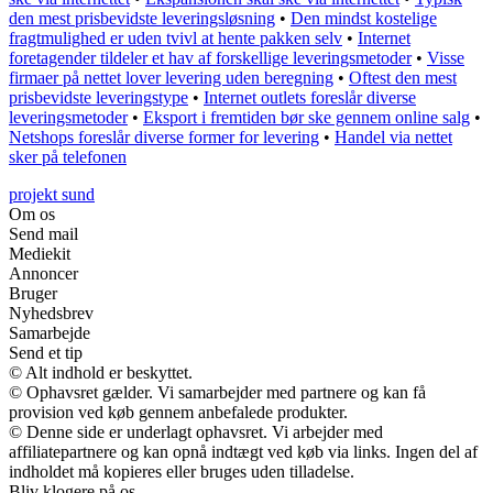
den mest prisbevidste leveringsløsning
•
Den mindst kostelige
fragtmulighed er uden tvivl at hente pakken selv
•
Internet
foretagender tildeler et hav af forskellige leveringsmetoder
•
Visse
firmaer på nettet lover levering uden beregning
•
Oftest den mest
prisbevidste leveringstype
•
Internet outlets foreslår diverse
leveringsmetoder
•
Eksport i fremtiden bør ske gennem online salg
•
Netshops foreslår diverse former for levering
•
Handel via nettet
sker på telefonen
projekt sund
Om os
Send mail
Mediekit
Annoncer
Bruger
Nyhedsbrev
Samarbejde
Send et tip
© Alt indhold er beskyttet.
© Ophavsret gælder. Vi samarbejder med partnere og kan få
provision ved køb gennem anbefalede produkter.
© Denne side er underlagt ophavsret. Vi arbejder med
affiliatepartnere og kan opnå indtægt ved køb via links. Ingen del af
indholdet må kopieres eller bruges uden tilladelse.
Bliv klogere på os