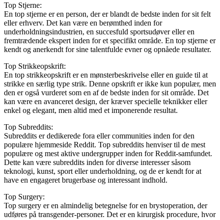
Top Stjerne:
En top stjerne er en person, der er blandt de bedste inden for sit felt
eller erhverv. Det kan være en berømthed inden for
underholdningsindustrien, en succesfuld sportsudøver eller en
fremtrædende ekspert inden for et specifikt område. En top stjerne er
kendt og anerkendt for sine talentfulde evner og opnåede resultater.
Top Strikkeopskrift:
En top strikkeopskrift er en mønsterbeskrivelse eller en guide til at
strikke en særlig type strik. Denne opskrift er ikke kun populær, men
den er også vurderet som en af de bedste inden for sit område. Det
kan være en avanceret design, der kræver specielle teknikker eller
enkel og elegant, men altid med et imponerende resultat.
Top Subreddits:
Subreddits er dedikerede fora eller communities inden for den
populære hjemmeside Reddit. Top subreddits henviser til de mest
populære og mest aktive undergrupper inden for Reddit-samfundet.
Dette kan være subreddits inden for diverse interesser såsom
teknologi, kunst, sport eller underholdning, og de er kendt for at
have en engageret brugerbase og interessant indhold.
Top Surgery:
Top surgery er en almindelig betegnelse for en brystoperation, der
udføres på transgender-personer. Det er en kirurgisk procedure, hvor