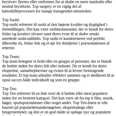
brystvæv fjernes eller omformes for at skabe en mere maskulin eller
neutral brystform. Top surgery er en vigtig del af
kønsskifteprocessen for mange transgender-mennesker.
Top Sushi:
Top sushi refererer til sushi af den højeste kvalitet og dygtighed i
fremstillingen. Det kan være sushirestauranter, der er kendt for deres
friske og kreative råvarer samt deres evne til at skabe smukt
anrettede sushi-måltider. Top sushi er karakteriseret ved perfekt
tilberedte ris, friske fisk og et øje for detaljerne i præsentationen af
retterne.
Top Team:
Top team betegner et hold eller en gruppe af personer, der er blandt
de bedste inden for deres felt eller industri. De er kendt for deres
ekspertise, samarbejdsevner og evnen til at levere fremragende
resultater. Et top team arbejder effektivt sammen og er dedikeret til at
opnå succes både individuelt og som en gruppe.
Top Ten:
Top Ten refererer til en liste over de ti bedste eller mest populære
inden for en bestemt kategori. Det kan være alt fra top ti film, musik,
bøger, sportspræstationer eller noget andet. Top Ten-listen er ofte
baseret på popularitetsundersøgelser, ekspertratings eller
brugerstemmer, og den er en god måde at opdage nye og populære