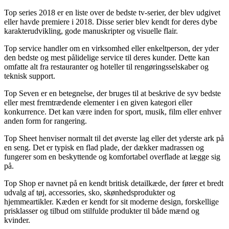
Top series 2018 er en liste over de bedste tv-serier, der blev udgivet
eller havde premiere i 2018. Disse serier blev kendt for deres dybe
karakterudvikling, gode manuskripter og visuelle flair.
Top service handler om en virksomhed eller enkeltperson, der yder
den bedste og mest pålidelige service til deres kunder. Dette kan
omfatte alt fra restauranter og hoteller til rengøringsselskaber og
teknisk support.
Top Seven er en betegnelse, der bruges til at beskrive de syv bedste
eller mest fremtrædende elementer i en given kategori eller
konkurrence. Det kan være inden for sport, musik, film eller enhver
anden form for rangering.
Top Sheet henviser normalt til det øverste lag eller det yderste ark på
en seng. Det er typisk en flad plade, der dækker madrassen og
fungerer som en beskyttende og komfortabel overflade at lægge sig
på.
Top Shop er navnet på en kendt britisk detailkæde, der fører et bredt
udvalg af tøj, accessories, sko, skønhedsprodukter og
hjemmeartikler. Kæden er kendt for sit moderne design, forskellige
prisklasser og tilbud om stilfulde produkter til både mænd og
kvinder.