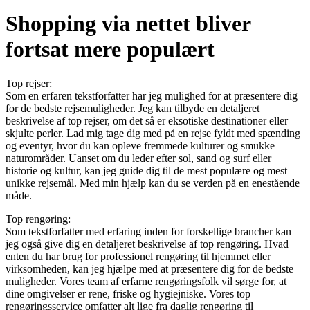
Shopping via nettet bliver
fortsat mere populært
Top rejser:
Som en erfaren tekstforfatter har jeg mulighed for at præsentere dig
for de bedste rejsemuligheder. Jeg kan tilbyde en detaljeret
beskrivelse af top rejser, om det så er eksotiske destinationer eller
skjulte perler. Lad mig tage dig med på en rejse fyldt med spænding
og eventyr, hvor du kan opleve fremmede kulturer og smukke
naturområder. Uanset om du leder efter sol, sand og surf eller
historie og kultur, kan jeg guide dig til de mest populære og mest
unikke rejsemål. Med min hjælp kan du se verden på en enestående
måde.
Top rengøring:
Som tekstforfatter med erfaring inden for forskellige brancher kan
jeg også give dig en detaljeret beskrivelse af top rengøring. Hvad
enten du har brug for professionel rengøring til hjemmet eller
virksomheden, kan jeg hjælpe med at præsentere dig for de bedste
muligheder. Vores team af erfarne rengøringsfolk vil sørge for, at
dine omgivelser er rene, friske og hygiejniske. Vores top
rengøringsservice omfatter alt lige fra daglig rengøring til