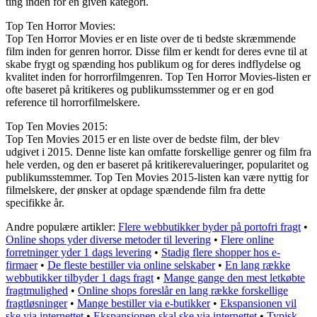
ting inden for en given kategori.
Top Ten Horror Movies:
Top Ten Horror Movies er en liste over de ti bedste skræmmende
film inden for genren horror. Disse film er kendt for deres evne til at
skabe frygt og spænding hos publikum og for deres indflydelse og
kvalitet inden for horrorfilmgenren. Top Ten Horror Movies-listen er
ofte baseret på kritikeres og publikumsstemmer og er en god
reference til horrorfilmelskere.
Top Ten Movies 2015:
Top Ten Movies 2015 er en liste over de bedste film, der blev
udgivet i 2015. Denne liste kan omfatte forskellige genrer og film fra
hele verden, og den er baseret på kritikerevalueringer, popularitet og
publikumsstemmer. Top Ten Movies 2015-listen kan være nyttig for
filmelskere, der ønsker at opdage spændende film fra dette
specifikke år.
Andre populære artikler:
Flere webbutikker byder på portofri fragt
•
Online shops yder diverse metoder til levering
•
Flere online
forretninger yder 1 dags levering
•
Stadig flere shopper hos e-
firmaer
•
De fleste bestiller via online selskaber
•
En lang række
webbutikker tilbyder 1 dags fragt
•
Mange gange den mest letkøbte
fragtmulighed
•
Online shops foreslår en lang række forskellige
fragtløsninger
•
Mange bestiller via e-butikker
•
Ekspansionen vil
ske via internettet
•
Ekspansionen skal ske via internettet
•
Typisk