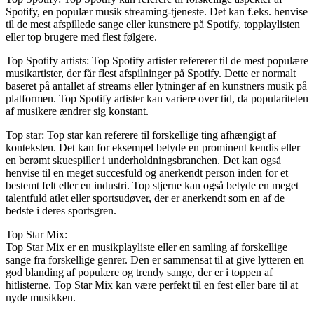
Spotify, en populær musik streaming-tjeneste. Det kan f.eks. henvise
til de mest afspillede sange eller kunstnere på Spotify, topplaylisten
eller top brugere med flest følgere.
Top Spotify artists: Top Spotify artister refererer til de mest populære
musikartister, der får flest afspilninger på Spotify. Dette er normalt
baseret på antallet af streams eller lytninger af en kunstners musik på
platformen. Top Spotify artister kan variere over tid, da populariteten
af musikere ændrer sig konstant.
Top star: Top star kan referere til forskellige ting afhængigt af
konteksten. Det kan for eksempel betyde en prominent kendis eller
en berømt skuespiller i underholdningsbranchen. Det kan også
henvise til en meget succesfuld og anerkendt person inden for et
bestemt felt eller en industri. Top stjerne kan også betyde en meget
talentfuld atlet eller sportsudøver, der er anerkendt som en af de
bedste i deres sportsgren.
Top Star Mix:
Top Star Mix er en musikplayliste eller en samling af forskellige
sange fra forskellige genrer. Den er sammensat til at give lytteren en
god blanding af populære og trendy sange, der er i toppen af
hitlisterne. Top Star Mix kan være perfekt til en fest eller bare til at
nyde musikken.