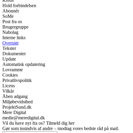
Kreds
Hold forbindelsen
Abonnér
SoMe
Post fra os
Brugergruppe
Nabolag
Interne links
Oversigt
Tekster
Dokumenter
Update
Automatisk opdatering
Lovramme
Cookies
Privatlivspolitik
Licens
Vilkår
Åben adgang
Miljøbevidsthed
ProjektSund.dk
Mere Digital
medie@meredigital.dk
Vil du have nyt fra os? Tilmeld dig her
Gør som tusindvis af andre – modtag vores bedste råd på mail.