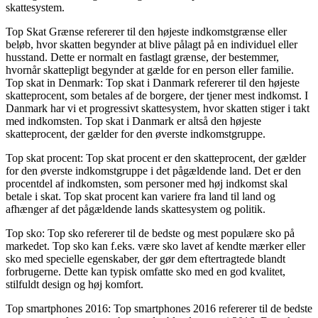
skattesystem.
Top Skat Grænse refererer til den højeste indkomstgrænse eller
beløb, hvor skatten begynder at blive pålagt på en individuel eller
husstand. Dette er normalt en fastlagt grænse, der bestemmer,
hvornår skattepligt begynder at gælde for en person eller familie.
Top skat in Denmark: Top skat i Danmark refererer til den højeste
skatteprocent, som betales af de borgere, der tjener mest indkomst. I
Danmark har vi et progressivt skattesystem, hvor skatten stiger i takt
med indkomsten. Top skat i Danmark er altså den højeste
skatteprocent, der gælder for den øverste indkomstgruppe.
Top skat procent: Top skat procent er den skatteprocent, der gælder
for den øverste indkomstgruppe i det pågældende land. Det er den
procentdel af indkomsten, som personer med høj indkomst skal
betale i skat. Top skat procent kan variere fra land til land og
afhænger af det pågældende lands skattesystem og politik.
Top sko: Top sko refererer til de bedste og mest populære sko på
markedet. Top sko kan f.eks. være sko lavet af kendte mærker eller
sko med specielle egenskaber, der gør dem eftertragtede blandt
forbrugerne. Dette kan typisk omfatte sko med en god kvalitet,
stilfuldt design og høj komfort.
Top smartphones 2016: Top smartphones 2016 refererer til de bedste