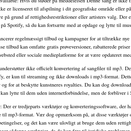
 available: Hvis du støder på meddelelsen Denne sang er ikke t
kke er licenseret til afspilning i dit geografiske område eller 
 på grund af rettighedsrestriktioner eller artisters valg. Der 
 på Spotify, så du kan fortsætte med at opdage og lytte til mus
lancerer regelmæssigt tilbud og kampagner for at tiltrække ny
se tilbud kan omfatte gratis prøveversioner, rabatterede priser 
ebsted eller sociale medieplatforme for at være opdateret med
nderstøtter ikke officielt konvertering af sangfiler til mp3. De
fy, er kun til streaming og ikke downloads i mp3-format. Dett
 og for at beskytte kunstneres royalties. Du kan dog downlo
 kan lytte til dem uden internetforbindelse, men de forbliver i
: Der er tredjeparts værktøjer og konverteringssoftware, der 
e til mp3-format. Vær dog opmærksom på, at disse værktøjer o
betingelser, og det kan være ulovligt at bruge dem uden retti
uger sådanne værktøjer, da de kan føre til juridiske problemer.