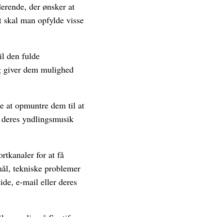
derende, der ønsker at
t skal man opfylde visse
il den fulde
og giver dem mulighed
de at opmuntre dem til at
e deres yndlingsmusik
rtkanaler for at få
mål, tekniske problemer
de, e-mail eller deres