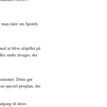
år man taler om Spotify
ed at blive afspillet på
ler andre årsager, der
nementet. Dette gør
n speciel prisplan, der
adgang til deres