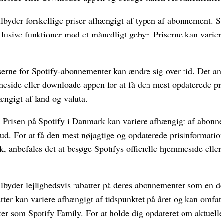
tilbyder forskellige priser afhængigt af typen af abonnement.
klusive funktioner mod et månedligt gebyr. Priserne kan varie
serne for Spotify-abonnementer kan ændre sig over tid. Det an
meside eller downloade appen for at få den mest opdaterede pr
ængigt af land og valuta.
 Prisen på Spotify i Danmark kan variere afhængigt af abon
ud. For at få den mest nøjagtige og opdaterede prisinformatio
 anbefales det at besøge Spotifys officielle hjemmeside ell
ilbyder lejlighedsvis rabatter på deres abonnementer som en d
atter kan variere afhængigt af tidspunktet på året og kan omfa
r som Spotify Family. For at holde dig opdateret om aktuelle 