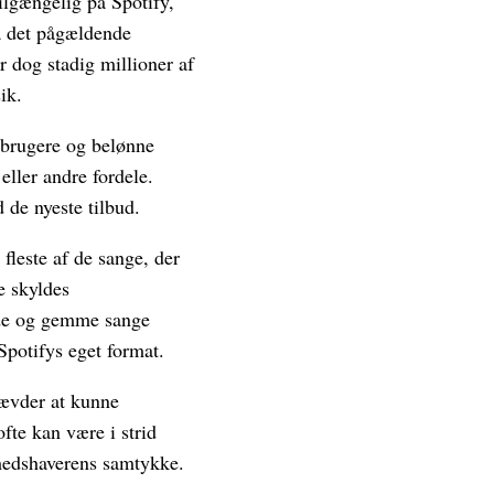
ilgængelig på Spotify,
på det pågældende
er dog stadig millioner af
ik.
e brugere og belønne
eller andre fordele.
 de nyeste tilbud.
 fleste af de sange, der
e skyldes
ade og gemme sange
 Spotifys eget format.
hævder at kunne
fte kan være i strid
ghedshaverens samtykke.