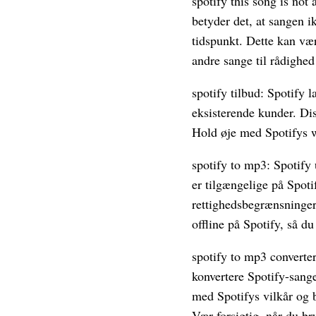
spotify this song is not
betyder det, at sangen i
tidspunkt. Dette kan være
andre sange til rådighed
spotify tilbud: Spotify 
eksisterende kunder. Dis
Hold øje med Spotifys w
spotify to mp3: Spotify u
er tilgængelige på Spoti
rettighedsbegrænsninger
offline på Spotify, så du
spotify to mp3 converter
konvertere Spotify-sang
med Spotifys vilkår og 
Vær forsigtig, når du br