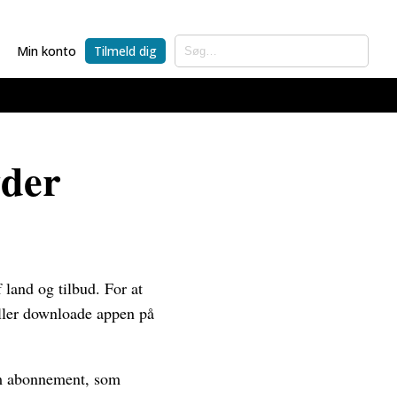
Min konto
Tilmeld dig
yder
land og tilbud. For at
eller downloade appen på
um abonnement, som