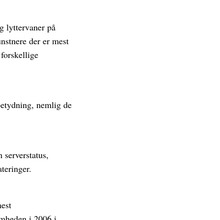
g lyttervaner på
unstnere der er mest
forskellige
 betydning, nemlig de
m serverstatus,
ateringer.
mest
omheden i 2006 i