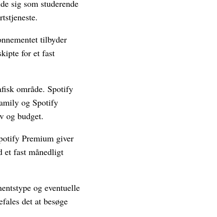
elde sig som studerende
tstjeneste.
onnementet tilbyder
ipte for et fast
afisk område. Spotify
Family og Spotify
ov og budget.
Spotify Premium giver
 et fast månedligt
entstype og eventuelle
fales det at besøge
.