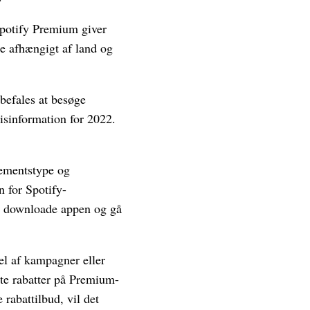
 Spotify Premium giver
re afhængigt af land og
befales at besøge
isinformation for 2022.
nementstype og
n for Spotify-
er downloade appen og gå
el af kampagner eller
tte rabatter på Premium-
rabattilbud, vil det