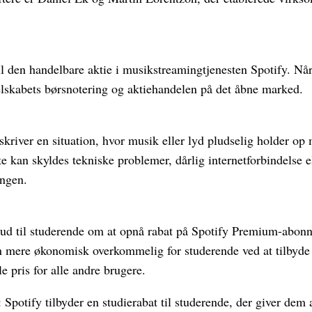
til den handelbare aktie i musikstreamingtjenesten Spotify. N
selskabets børsnotering og aktiehandelen på det åbne marked.
skriver en situation, hvor musik eller lyd pludselig holder op m
e kan skyldes tekniske problemer, dårlig internetforbindelse el
ingen.
ilbud til studerende om at opnå rabat på Spotify Premium-abon
 mere økonomisk overkommelig for studerende ved at tilbyde e
e pris for alle andre brugere.
: Spotify tilbyder en studierabat til studerende, der giver dem 