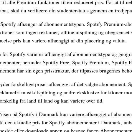
til alle Premium-funktioner til en reduceret pris. For at tilm
abat, skal du verificere din studenterstatus gennem en tredjepar
å Spotify afhænger af abonnementstypen. Spotify Premium-ab
ioner som ingen reklamer, offline afspilning og ubegrænset sk
cise pris kan variere afhængigt af din placering og valuta.
ne for Spotify varierer afhængigt af abonnementstype og geogr
onnementer, herunder Spotify Free, Spotify Premium, Spotify 
nement har sin egen prisstruktur, der tilpasses brugernes beh
lbyder forskellige priser afhængigt af det valgte abonnement. 
reklamefri musikafspilning og andre eksklusive funktioner mod
rskellig fra land til land og kan variere over tid.
risen på Spotify i Danmark kan variere afhængigt af abonnem
få den aktuelle pris for Spotify-abonnementer i Danmark, anbe
mmeside eller downloade appen og besøge fanen Abonnementer