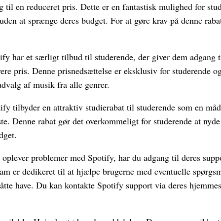
til en reduceret pris. Dette er en fantastisk mulighed for stu
den at sprænge deres budget. For at gøre krav på denne raba
ify har et særligt tilbud til studerende, der giver dem adgang t
vere pris. Denne prisnedsættelse er eksklusiv for studerende 
udvalg af musik fra alle genrer.
tify tilbyder en attraktiv studierabat til studerende som en må
ste. Denne rabat gør det overkommeligt for studerende at nyd
dget.
 oplever problemer med Spotify, har du adgang til deres suppo
eam er dedikeret til at hjælpe brugerne med eventuelle spørgs
måtte have. Du kan kontakte Spotify support via deres hjemmesi