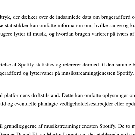
 udtryk, der dækker over de indsamlede data om brugeradfærd o
se statistikker kan omfatte information om, hvilke sange og k
gere lytter til musik, og hvordan brugen varierer på tværs af 
ortelse af Spotify statistics og refererer dermed til den samme
eradfærd og lyttervaner på musikstreamingtjenesten Spotify.
til platformens driftstilstand. Dette kan omfatte oplysninger o
etid og eventuelle planlagte vedligeholdelsesarbejder eller opd
 til grundlæggerne af musikstreamingtjenesten Spotify. De to 
tere er Daniel Ek og Martin Lorentzon, der etablerede virks