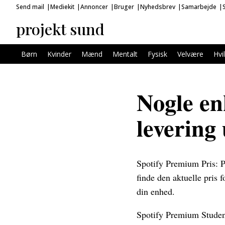
Send mail
Mediekit
Annoncer
Bruger
Nyhedsbrev
Samarbejde
projekt sund
Børn
Kvinder
Mænd
Mentalt
Fysisk
Velvære
Hvi
Nogle en
levering
Spotify Premium Pris: P
finde den aktuelle pris 
din enhed.
Spotify Premium Student