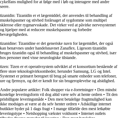
cykelfans mulighed for at følge med i løb og interagere med andre
seere.
tizanidin: Tizanidin er et lægemiddel, der anvendes til behandling af
muskelspasmer og stivhed forårsaget af sygdomme som multipel
sklerose eller rygmarvsskade. Det virker ved at påvirke nervesystemet
og hjælper med at reducere muskelspasmer og forbedre
bevægeligheden.
tizanidine: Tizanidine er det generiske navn for lægemidlet, der også
kan benævnes under handelsnavnet Zanaflex. Ligesom tizanidin
bruges tizanidin også til behandling af muskelspasmer og stivhed, især
hos personer med visse neurologiske tilstande.
tizen: Tizen er et operativsystem udviklet af et konsortium bestående af
flere store teknologivirksomheder, herunder Samsung, LG og Intel.
Systemet er primært beregnet til brug på smarte enheder som telefoner,
ure og fjernsyn, og det er kendt for sin brugeroplevelse og alsidighed.
Andre populære artikler:
Folk shopper via e-forretninger
•
Den mindst
kostelige leveringsform vil dog altid være selv at hente ordren
•
Tit den
prisbilligste leveringsmåde
•
Den mest betalelige fragtmulighed kan
ikke modsiges at være at du selv henter ordren
•
Adskillige internet
butikker byder på 1 dags fragt
•
I mange tilfælde den mest letkøbte
leveringstype
•
Netshopping vækster voldsomt
•
Internet outlets