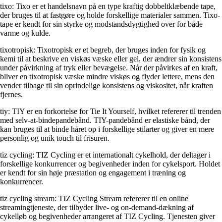
tixo: Tixo er et handelsnavn på en type kraftig dobbeltklæbende tape,
der bruges til at fastgøre og holde forskellige materialer sammen. Tixo-
tape er kendt for sin styrke og modstandsdygtighed over for både
varme og kulde.
tixotropisk: Tixotropisk er et begreb, der bruges inden for fysik og
kemi til at beskrive en viskøs væske eller gel, der ændrer sin konsistens
under påvirkning af tryk eller bevægelse. Når der påvirkes af en kraft,
bliver en tixotropisk væske mindre viskøs og flyder lettere, mens den
vender tilbage til sin oprindelige konsistens og viskositet, når kraften
fjernes.
tiy: TIY er en forkortelse for Tie It Yourself, hvilket refererer til trenden
med selv-at-bindepandebånd. TIY-pandebånd er elastiske bånd, der
kan bruges til at binde håret op i forskellige stilarter og giver en mere
personlig og unik touch til frisuren.
tiz cycling: TIZ Cycling er et internationalt cykelhold, der deltager i
forskellige konkurrencer og begivenheder inden for cykelsport. Holdet
er kendt for sin høje præstation og engagement i træning og
konkurrencer.
tiz cycling stream: TIZ Cycling Stream refererer til en online
streamingtjeneste, der tilbyder live- og on-demand-dækning af
cykelløb og begivenheder arrangeret af TIZ Cycling. Tjenesten giver