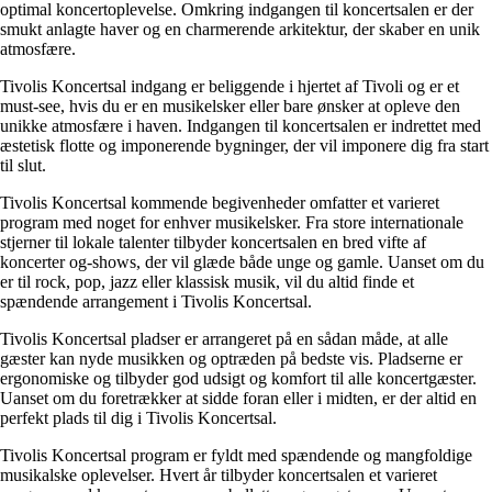
optimal koncertoplevelse. Omkring indgangen til koncertsalen er der
smukt anlagte haver og en charmerende arkitektur, der skaber en unik
atmosfære.
Tivolis Koncertsal indgang er beliggende i hjertet af Tivoli og er et
must-see, hvis du er en musikelsker eller bare ønsker at opleve den
unikke atmosfære i haven. Indgangen til koncertsalen er indrettet med
æstetisk flotte og imponerende bygninger, der vil imponere dig fra start
til slut.
Tivolis Koncertsal kommende begivenheder omfatter et varieret
program med noget for enhver musikelsker. Fra store internationale
stjerner til lokale talenter tilbyder koncertsalen en bred vifte af
koncerter og-shows, der vil glæde både unge og gamle. Uanset om du
er til rock, pop, jazz eller klassisk musik, vil du altid finde et
spændende arrangement i Tivolis Koncertsal.
Tivolis Koncertsal pladser er arrangeret på en sådan måde, at alle
gæster kan nyde musikken og optræden på bedste vis. Pladserne er
ergonomiske og tilbyder god udsigt og komfort til alle koncertgæster.
Uanset om du foretrækker at sidde foran eller i midten, er der altid en
perfekt plads til dig i Tivolis Koncertsal.
Tivolis Koncertsal program er fyldt med spændende og mangfoldige
musikalske oplevelser. Hvert år tilbyder koncertsalen et varieret