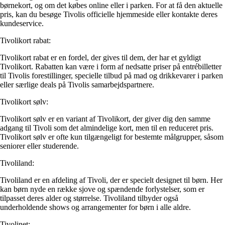
børnekort, og om det købes online eller i parken. For at få den aktuelle
pris, kan du besøge Tivolis officielle hjemmeside eller kontakte deres
kundeservice.
Tivolikort rabat:
Tivolikort rabat er en fordel, der gives til dem, der har et gyldigt
Tivolikort. Rabatten kan være i form af nedsatte priser på entrébilletter
til Tivolis forestillinger, specielle tilbud på mad og drikkevarer i parken
eller særlige deals på Tivolis samarbejdspartnere.
Tivolikort sølv:
Tivolikort sølv er en variant af Tivolikort, der giver dig den samme
adgang til Tivoli som det almindelige kort, men til en reduceret pris.
Tivolikort sølv er ofte kun tilgængeligt for bestemte målgrupper, såsom
seniorer eller studerende.
Tivoliland:
Tivoliland er en afdeling af Tivoli, der er specielt designet til børn. Her
kan børn nyde en række sjove og spændende forlystelser, som er
tilpasset deres alder og størrelse. Tivoliland tilbyder også
underholdende shows og arrangementer for børn i alle aldre.
Tivolinet: