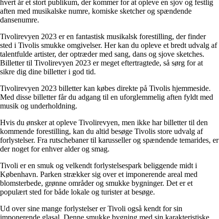
hvert år et stort publikum, der kommer for at opleve en sjov og festlig
aften med musikalske numre, komiske sketcher og spændende
dansenumre.
Tivolirevyen 2023 er en fantastisk musikalsk forestilling, der finder
sted i Tivolis smukke omgivelser. Her kan du opleve et bredt udvalg af
talentfulde artister, der optræder med sang, dans og sjove sketches.
Billetter til Tivolirevyen 2023 er meget eftertragtede, så sørg for at
sikre dig dine billetter i god tid.
Tivolirevyen 2023 billetter kan købes direkte på Tivolis hjemmeside.
Med disse billetter får du adgang til en uforglemmelig aften fyldt med
musik og underholdning.
Hvis du ønsker at opleve Tivolirevyen, men ikke har billetter til den
kommende forestilling, kan du altid besøge Tivolis store udvalg af
forlystelser. Fra rutschebaner til karusseller og spændende temarides, er
der noget for enhver alder og smag.
Tivoli er en smuk og velkendt forlystelsespark beliggende midt i
København. Parken strækker sig over et imponerende areal med
blomsterbede, grønne områder og smukke bygninger. Det er et
populært sted for både lokale og turister at besøge.
Ud over sine mange forlystelser er Tivoli også kendt for sin
imponerende glasal. Denne smukke bygning med sin karakteristiske