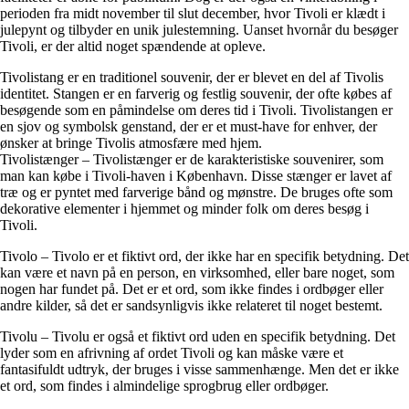
perioden fra midt november til slut december, hvor Tivoli er klædt i
julepynt og tilbyder en unik julestemning. Uanset hvornår du besøger
Tivoli, er der altid noget spændende at opleve.
Tivolistang er en traditionel souvenir, der er blevet en del af Tivolis
identitet. Stangen er en farverig og festlig souvenir, der ofte købes af
besøgende som en påmindelse om deres tid i Tivoli. Tivolistangen er
en sjov og symbolsk genstand, der er et must-have for enhver, der
ønsker at bringe Tivolis atmosfære med hjem.
Tivolistænger – Tivolistænger er de karakteristiske souvenirer, som
man kan købe i Tivoli-haven i København. Disse stænger er lavet af
træ og er pyntet med farverige bånd og mønstre. De bruges ofte som
dekorative elementer i hjemmet og minder folk om deres besøg i
Tivoli.
Tivolo – Tivolo er et fiktivt ord, der ikke har en specifik betydning. Det
kan være et navn på en person, en virksomhed, eller bare noget, som
nogen har fundet på. Det er et ord, som ikke findes i ordbøger eller
andre kilder, så det er sandsynligvis ikke relateret til noget bestemt.
Tivolu – Tivolu er også et fiktivt ord uden en specifik betydning. Det
lyder som en afrivning af ordet Tivoli og kan måske være et
fantasifuldt udtryk, der bruges i visse sammenhænge. Men det er ikke
et ord, som findes i almindelige sprogbrug eller ordbøger.