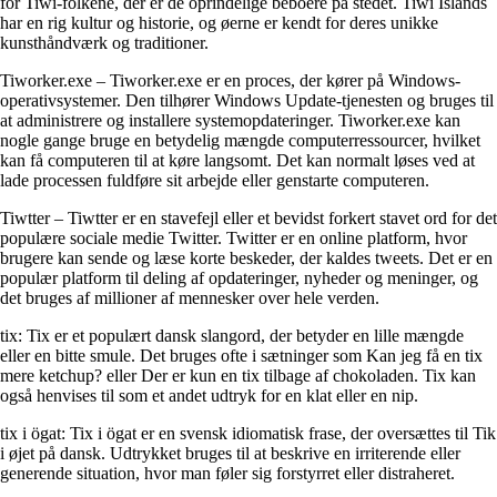
for Tiwi-folkene, der er de oprindelige beboere på stedet. Tiwi Islands
har en rig kultur og historie, og øerne er kendt for deres unikke
kunsthåndværk og traditioner.
Tiworker.exe – Tiworker.exe er en proces, der kører på Windows-
operativsystemer. Den tilhører Windows Update-tjenesten og bruges til
at administrere og installere systemopdateringer. Tiworker.exe kan
nogle gange bruge en betydelig mængde computerressourcer, hvilket
kan få computeren til at køre langsomt. Det kan normalt løses ved at
lade processen fuldføre sit arbejde eller genstarte computeren.
Tiwtter – Tiwtter er en stavefejl eller et bevidst forkert stavet ord for det
populære sociale medie Twitter. Twitter er en online platform, hvor
brugere kan sende og læse korte beskeder, der kaldes tweets. Det er en
populær platform til deling af opdateringer, nyheder og meninger, og
det bruges af millioner af mennesker over hele verden.
tix: Tix er et populært dansk slangord, der betyder en lille mængde
eller en bitte smule. Det bruges ofte i sætninger som Kan jeg få en tix
mere ketchup? eller Der er kun en tix tilbage af chokoladen. Tix kan
også henvises til som et andet udtryk for en klat eller en nip.
tix i ögat: Tix i ögat er en svensk idiomatisk frase, der oversættes til Tik
i øjet på dansk. Udtrykket bruges til at beskrive en irriterende eller
generende situation, hvor man føler sig forstyrret eller distraheret.