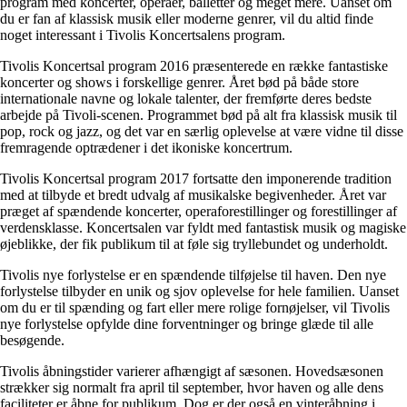
program med koncerter, operaer, balletter og meget mere. Uanset om
du er fan af klassisk musik eller moderne genrer, vil du altid finde
noget interessant i Tivolis Koncertsalens program.
Tivolis Koncertsal program 2016 præsenterede en række fantastiske
koncerter og shows i forskellige genrer. Året bød på både store
internationale navne og lokale talenter, der fremførte deres bedste
arbejde på Tivoli-scenen. Programmet bød på alt fra klassisk musik til
pop, rock og jazz, og det var en særlig oplevelse at være vidne til disse
fremragende optrædener i det ikoniske koncertrum.
Tivolis Koncertsal program 2017 fortsatte den imponerende tradition
med at tilbyde et bredt udvalg af musikalske begivenheder. Året var
præget af spændende koncerter, operaforestillinger og forestillinger af
verdensklasse. Koncertsalen var fyldt med fantastisk musik og magiske
øjeblikke, der fik publikum til at føle sig tryllebundet og underholdt.
Tivolis nye forlystelse er en spændende tilføjelse til haven. Den nye
forlystelse tilbyder en unik og sjov oplevelse for hele familien. Uanset
om du er til spænding og fart eller mere rolige fornøjelser, vil Tivolis
nye forlystelse opfylde dine forventninger og bringe glæde til alle
besøgende.
Tivolis åbningstider varierer afhængigt af sæsonen. Hovedsæsonen
strækker sig normalt fra april til september, hvor haven og alle dens
faciliteter er åbne for publikum. Dog er der også en vinteråbning i