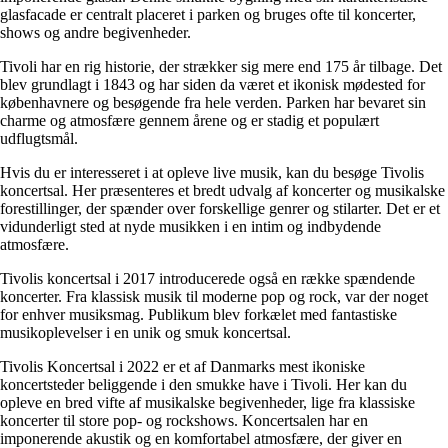
glasfacade er centralt placeret i parken og bruges ofte til koncerter,
shows og andre begivenheder.
Tivoli har en rig historie, der strækker sig mere end 175 år tilbage. Det
blev grundlagt i 1843 og har siden da været et ikonisk mødested for
københavnere og besøgende fra hele verden. Parken har bevaret sin
charme og atmosfære gennem årene og er stadig et populært
udflugtsmål.
Hvis du er interesseret i at opleve live musik, kan du besøge Tivolis
koncertsal. Her præsenteres et bredt udvalg af koncerter og musikalske
forestillinger, der spænder over forskellige genrer og stilarter. Det er et
vidunderligt sted at nyde musikken i en intim og indbydende
atmosfære.
Tivolis koncertsal i 2017 introducerede også en række spændende
koncerter. Fra klassisk musik til moderne pop og rock, var der noget
for enhver musiksmag. Publikum blev forkælet med fantastiske
musikoplevelser i en unik og smuk koncertsal.
Tivolis Koncertsal i 2022 er et af Danmarks mest ikoniske
koncertsteder beliggende i den smukke have i Tivoli. Her kan du
opleve en bred vifte af musikalske begivenheder, lige fra klassiske
koncerter til store pop- og rockshows. Koncertsalen har en
imponerende akustik og en komfortabel atmosfære, der giver en