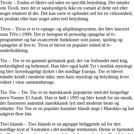
Tivoly – Endnu et fiktivt ord uden en specifik betydning. Det minder
om Tivoli, men det er sandsynligvis ikke en variant af dette ord eller
noget relateret til det. Det kan være et opfundet ord for en virksomhed,
et produkt eller bare noget uden reel betydning.
Tivos – Tivos er et tv-optage- og afspilningssystem, der blev lanceret
som TiVo i 1999. Det er beregnet til personlig optagelse af tv-
programmer og har avancerede funktioner som pause, spoling og
optagelse af live-tv. Tivos er blevet en populær enhed til tv-
underholdning.
Tiw – Tiw er en gammel germansk gud, der var forbundet med krig,
retfærdighed og heltemod. Han blev også kaldt Tyr i nordisk mytologi
og blev hovedsageligt dyrket i det nordlige Europa. Tiw er blevet
mindre kendt i moderne tider, men hans mytologi og betydning lever
videre i visse sammenhænge.
Tiw Tiw – Tiw Tiw er en marokkansk popstjerne med det borgerlige
navn Younes El Aarab. Han er født i 1995 og blev kendt for sin musik,
der fusionerer autentisk marokkansk lyd med moderne beats og
stilarter. Tiw Tiw er en populær kunstner blandt unge i Marokko og har
udgivet flere hits.
Tiwi Islands – Tiwi Islands er en øgruppe beliggende ud for den
nordlige kyst af Australien i det nordlige territorium. Øerne er hjemsted