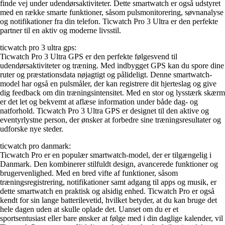
finde vej under udendørsaktiviteter. Dette smartwatch er også udstyret
med en række smarte funktioner, såsom pulsmonitorering, søvnanalyse
og notifikationer fra din telefon. Ticwatch Pro 3 Ultra er den perfekte
partner til en aktiv og moderne livsstil.
ticwatch pro 3 ultra gps:
Ticwatch Pro 3 Ultra GPS er den perfekte følgesvend til
udendørsaktiviteter og træning. Med indbygget GPS kan du spore dine
ruter og præstationsdata nøjagtigt og pålideligt. Denne smartwatch-
model har også en pulsmåler, der kan registrere dit hjerteslag og give
dig feedback om din træningsintensitet. Med en stor og lysstærk skærm
er det let og bekvemt at aflæse information under både dag- og
natforhold. Ticwatch Pro 3 Ultra GPS er designet til den aktive og
eventyrlystne person, der ønsker at forbedre sine træningsresultater og
udforske nye steder.
ticwatch pro danmark:
Ticwatch Pro er en populær smartwatch-model, der er tilgængelig i
Danmark. Den kombinerer stilfuldt design, avancerede funktioner og
brugervenlighed. Med en bred vifte af funktioner, såsom
træningsregistrering, notifikationer samt adgang til apps og musik, er
dette smartwatch en praktisk og alsidig enhed. Ticwatch Pro er også
kendt for sin lange batterilevetid, hvilket betyder, at du kan bruge det
hele dagen uden at skulle oplade det. Uanset om du er et
sportsentusiast eller bare ønsker at følge med i din daglige kalender, vil