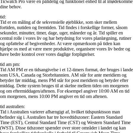
Ticwatch Pro være en pålidelig og funktionel enhed til at imødekomme
dine behov.
tid:
Tid er en måling af de sekvensielle øjeblikke, som sker mellem
fortiden, nutiden og fremtiden. Tid findes i forskellige former, såsom
sekunder, minutter, timer, dage, uger, måneder og år. Tid spiller en
central rolle i vores liv og har betydning for vores planlægning, rutiner
og opfattelse af begivenheder. At være opmærksom på tiden kan
hjælpe os med at være mere produktive, organisere vores liv bedre og
have bedre kontrol over vores daglige forpligtelser.
tid am pm:
Tid AM PM er en tidsangivelse i et 12-timers format, der bruges i lande
som USA, Canada og Storbritannien. AM står for ante meridiem og
betyder før middag, mens PM står for post meridiem og betyder efter
middag. Dette system bruges til at skelne mellem tiden om morgenen
og om eftermiddagen/aftenen. For eksempel angiver 10:00 AM en tid
om morgenen, mens 10:00 PM angiver en tid om aftenen.
tid australien:
Tid i Australien varierer afhængigt af, hvilket tidspunktsson man
befinder sig i. Australien har tre hovedtidszoner: Eastern Standard
Time (EST), Central Standard Time (CST) og Western Standard Time
(WST). Disse tidszoner spænder over store områder i landet og kan