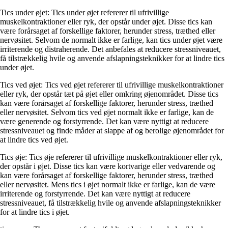
Tics under øjet: Tics under øjet refererer til ufrivillige
muskelkontraktioner eller ryk, der opstår under øjet. Disse tics kan
være forårsaget af forskellige faktorer, herunder stress, træthed eller
nervøsitet. Selvom de normalt ikke er farlige, kan tics under øjet være
irriterende og distraherende. Det anbefales at reducere stressniveauet,
få tilstrækkelig hvile og anvende afslapningsteknikker for at lindre tics
under øjet.
Tics ved øjet: Tics ved øjet refererer til ufrivillige muskelkontraktioner
eller ryk, der opstår tæt på øjet eller omkring øjenområdet. Disse tics
kan være forårsaget af forskellige faktorer, herunder stress, træthed
eller nervøsitet. Selvom tics ved øjet normalt ikke er farlige, kan de
være generende og forstyrrende. Det kan være nyttigt at reducere
stressniveauet og finde måder at slappe af og berolige øjenområdet for
at lindre tics ved øjet.
Tics øje: Tics øje refererer til ufrivillige muskelkontraktioner eller ryk,
der opstår i øjet. Disse tics kan være kortvarige eller vedvarende og
kan være forårsaget af forskellige faktorer, herunder stress, træthed
eller nervøsitet. Mens tics i øjet normalt ikke er farlige, kan de være
irriterende og forstyrrende. Det kan være nyttigt at reducere
stressniveauet, få tilstrækkelig hvile og anvende afslapningsteknikker
for at lindre tics i øjet.