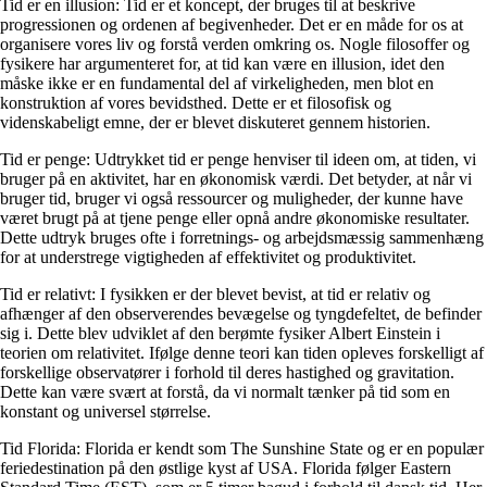
Tid er en illusion: Tid er et koncept, der bruges til at beskrive
progressionen og ordenen af begivenheder. Det er en måde for os at
organisere vores liv og forstå verden omkring os. Nogle filosoffer og
fysikere har argumenteret for, at tid kan være en illusion, idet den
måske ikke er en fundamental del af virkeligheden, men blot en
konstruktion af vores bevidsthed. Dette er et filosofisk og
videnskabeligt emne, der er blevet diskuteret gennem historien.
Tid er penge: Udtrykket tid er penge henviser til ideen om, at tiden, vi
bruger på en aktivitet, har en økonomisk værdi. Det betyder, at når vi
bruger tid, bruger vi også ressourcer og muligheder, der kunne have
været brugt på at tjene penge eller opnå andre økonomiske resultater.
Dette udtryk bruges ofte i forretnings- og arbejdsmæssig sammenhæng
for at understrege vigtigheden af effektivitet og produktivitet.
Tid er relativt: I fysikken er der blevet bevist, at tid er relativ og
afhænger af den observerendes bevægelse og tyngdefeltet, de befinder
sig i. Dette blev udviklet af den berømte fysiker Albert Einstein i
teorien om relativitet. Ifølge denne teori kan tiden opleves forskelligt af
forskellige observatører i forhold til deres hastighed og gravitation.
Dette kan være svært at forstå, da vi normalt tænker på tid som en
konstant og universel størrelse.
Tid Florida: Florida er kendt som The Sunshine State og er en populær
feriedestination på den østlige kyst af USA. Florida følger Eastern