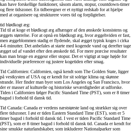
kan have forskellige funktioner, såsom alarm, stopur, countdown-timer
og flere tidszoner. En tidberegner er et nyttigt redskab for at hjælpe
med at organisere og strukturere vores tid og forpligtelser.
tid blødkogt æg:
Tid til at koge et blødkogt æg afhænger af den ønskede konsistens og
æggets størrelse. For at opnå en blødkogt æg, hvor æggehviden er fast,
men æggeblommen stadig er flydende, skal ægget typisk koges i cirka
4-6 minutter. Det anbefales at starte med kogende vand og derefter tage
ægget ud af vandet efter den ønskede tid. For mere præcise resultater
kan man bruge en æggeur eller stopur. Det er vigtigt at tage højde for
individuelle præferencer og justere kogetiden efter smag.
Tid Californien: Californien, også kendt som The Golden State, ligger
på vestkysten af USA og er kendt for sit solrige klima og skønne
strande. Her finder man byer som Los Angeles og San Francisco, hvor
der er masser af kulturelle og historiske seværdigheder at udforske.
Tiden i Californien følger Pacific Standard Time (PST), som er 8 timer
bagud i forhold til dansk tid.
Tid Canada: Canada er verdens næststørste land og strækker sig over
flere tidszoner. I øst er tiden Eastern Standard Time (EST), som er 5
timer bagud i forhold til dansk tid. I vest er tiden Pacific Standard Time
(PST), som er 8 timer bagud i forhold til dansk tid. Canada er kendt for
sine smukke naturlandskaber, som inkluderer Nationalparker som