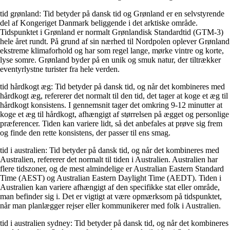
tid grønland: Tid betyder på dansk tid og Grønland er en selvstyrende
del af Kongeriget Danmark beliggende i det arktiske område.
Tidspunktet i Grønland er normalt Grønlandisk Standardtid (GTM-3)
hele året rundt. På grund af sin nærhed til Nordpolen oplever Grønland
ekstreme klimaforhold og har som regel lange, mørke vintre og korte,
lyse somre. Grønland byder på en unik og smuk natur, der tiltrækker
eventyrlystne turister fra hele verden.
tid hårdkogt æg: Tid betyder på dansk tid, og når det kombineres med
hårdkogt æg, refererer det normalt til den tid, det tager at koge et æg til
hårdkogt konsistens. I gennemsnit tager det omkring 9-12 minutter at
koge et æg til hårdkogt, afhængigt af størrelsen på ægget og personlige
præferencer. Tiden kan variere lidt, så det anbefales at prøve sig frem
og finde den rette konsistens, der passer til ens smag.
tid i australien: Tid betyder på dansk tid, og når det kombineres med
Australien, refererer det normalt til tiden i Australien. Australien har
flere tidszoner, og de mest almindelige er Australian Eastern Standard
Time (AEST) og Australian Eastern Daylight Time (AEDT). Tiden i
Australien kan variere afhængigt af den specifikke stat eller område,
man befinder sig i. Det er vigtigt at være opmærksom på tidspunktet,
når man planlægger rejser eller kommunikerer med folk i Australien.
tid i australien sydney: Tid betyder på dansk tid, og når det kombineres