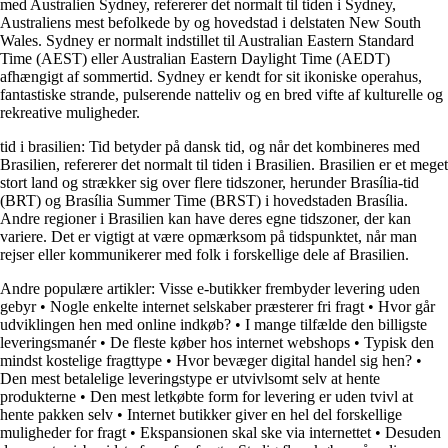
med Australien Sydney, refererer det normalt til tiden i Sydney,
Australiens mest befolkede by og hovedstad i delstaten New South
Wales. Sydney er normalt indstillet til Australian Eastern Standard
Time (AEST) eller Australian Eastern Daylight Time (AEDT)
afhængigt af sommertid. Sydney er kendt for sit ikoniske operahus,
fantastiske strande, pulserende natteliv og en bred vifte af kulturelle og
rekreative muligheder.
tid i brasilien: Tid betyder på dansk tid, og når det kombineres med
Brasilien, refererer det normalt til tiden i Brasilien. Brasilien er et meget
stort land og strækker sig over flere tidszoner, herunder Brasília-tid
(BRT) og Brasília Summer Time (BRST) i hovedstaden Brasília.
Andre regioner i Brasilien kan have deres egne tidszoner, der kan
variere. Det er vigtigt at være opmærksom på tidspunktet, når man
rejser eller kommunikerer med folk i forskellige dele af Brasilien.
Andre populære artikler:
Visse e-butikker frembyder levering uden
gebyr
•
Nogle enkelte internet selskaber præsterer fri fragt
•
Hvor går
udviklingen hen med online indkøb?
•
I mange tilfælde den billigste
leveringsmanér
•
De fleste køber hos internet webshops
•
Typisk den
mindst kostelige fragttype
•
Hvor bevæger digital handel sig hen?
•
Den mest betalelige leveringstype er utvivlsomt selv at hente
produkterne
•
Den mest letkøbte form for levering er uden tvivl at
hente pakken selv
•
Internet butikker giver en hel del forskellige
muligheder for fragt
•
Ekspansionen skal ske via internettet
•
Desuden