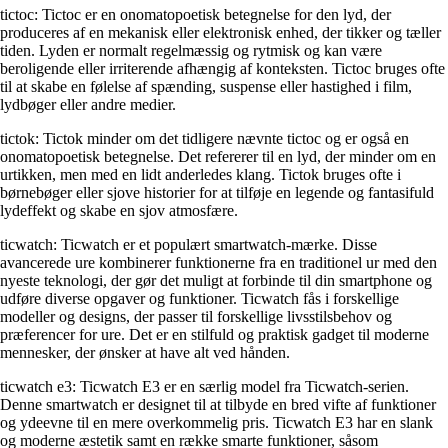
tictoc: Tictoc er en onomatopoetisk betegnelse for den lyd, der
produceres af en mekanisk eller elektronisk enhed, der tikker og tæller
tiden. Lyden er normalt regelmæssig og rytmisk og kan være
beroligende eller irriterende afhængig af konteksten. Tictoc bruges ofte
til at skabe en følelse af spænding, suspense eller hastighed i film,
lydbøger eller andre medier.
tictok: Tictok minder om det tidligere nævnte tictoc og er også en
onomatopoetisk betegnelse. Det refererer til en lyd, der minder om en
urtikken, men med en lidt anderledes klang. Tictok bruges ofte i
børnebøger eller sjove historier for at tilføje en legende og fantasifuld
lydeffekt og skabe en sjov atmosfære.
ticwatch: Ticwatch er et populært smartwatch-mærke. Disse
avancerede ure kombinerer funktionerne fra en traditionel ur med den
nyeste teknologi, der gør det muligt at forbinde til din smartphone og
udføre diverse opgaver og funktioner. Ticwatch fås i forskellige
modeller og designs, der passer til forskellige livsstilsbehov og
præferencer for ure. Det er en stilfuld og praktisk gadget til moderne
mennesker, der ønsker at have alt ved hånden.
ticwatch e3: Ticwatch E3 er en særlig model fra Ticwatch-serien.
Denne smartwatch er designet til at tilbyde en bred vifte af funktioner
og ydeevne til en mere overkommelig pris. Ticwatch E3 har en slank
og moderne æstetik samt en række smarte funktioner, såsom