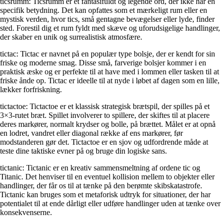
ticsrumm: Ticsrumm er et fantasifuldt og legende ord, der ikke har en
specifik betydning. Det kan opfattes som et mærkeligt rum eller en
mystisk verden, hvor tics, små gentagne bevægelser eller lyde, finder
sted. Forestil dig et rum fyldt med skæve og uforudsigelige handlinger,
der skaber en unik og surrealistisk atmosfære.
tictac: Tictac er navnet på en populær type bolsje, der er kendt for sin
friske og moderne smag. Disse små, farverige bolsjer kommer i en
praktisk æske og er perfekte til at have med i lommen eller tasken til at
friske ånde op. Tictac er ideelle til at nyde i løbet af dagen som en lille,
lækker forfriskning.
tictactoe: Tictactoe er et klassisk strategisk brætspil, der spilles på et
3×3-rutet bræt. Spillet involverer to spillere, der skiftes til at placere
deres markører, normalt krydser og bolle, på brættet. Målet er at opnå
en lodret, vandret eller diagonal række af ens markører, før
modstanderen gør det. Tictactoe er en sjov og udfordrende måde at
teste dine taktiske evner på og bruge din logiske sans.
tictanic: Tictanic er en kreativ sammensmeltning af ordene tic og
Titanic. Det henviser til en eventuel kollision mellem to objekter eller
handlinger, der får os til at tænke på den berømte skibskatastrofe.
Tictanic kan bruges som et metaforisk udtryk for situationer, der har
potentialet til at ende dårligt eller udføre handlinger uden at tænke over
konsekvenserne.