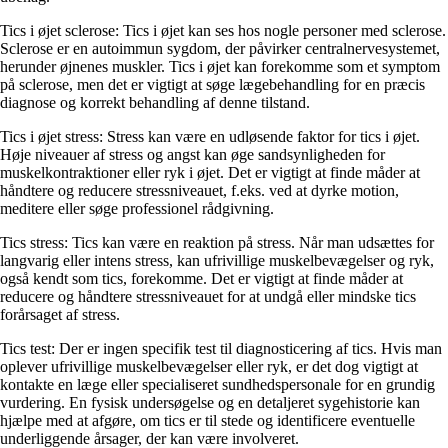
Tics i øjet sclerose: Tics i øjet kan ses hos nogle personer med sclerose.
Sclerose er en autoimmun sygdom, der påvirker centralnervesystemet,
herunder øjnenes muskler. Tics i øjet kan forekomme som et symptom
på sclerose, men det er vigtigt at søge lægebehandling for en præcis
diagnose og korrekt behandling af denne tilstand.
Tics i øjet stress: Stress kan være en udløsende faktor for tics i øjet.
Høje niveauer af stress og angst kan øge sandsynligheden for
muskelkontraktioner eller ryk i øjet. Det er vigtigt at finde måder at
håndtere og reducere stressniveauet, f.eks. ved at dyrke motion,
meditere eller søge professionel rådgivning.
Tics stress: Tics kan være en reaktion på stress. Når man udsættes for
langvarig eller intens stress, kan ufrivillige muskelbevægelser og ryk,
også kendt som tics, forekomme. Det er vigtigt at finde måder at
reducere og håndtere stressniveauet for at undgå eller mindske tics
forårsaget af stress.
Tics test: Der er ingen specifik test til diagnosticering af tics. Hvis man
oplever ufrivillige muskelbevægelser eller ryk, er det dog vigtigt at
kontakte en læge eller specialiseret sundhedspersonale for en grundig
vurdering. En fysisk undersøgelse og en detaljeret sygehistorie kan
hjælpe med at afgøre, om tics er til stede og identificere eventuelle
underliggende årsager, der kan være involveret.