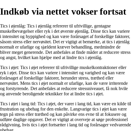
Indkøb via nettet vokser fortsat
Tics i øjenlåg: Tics i øjenlåg refererer til ufrivillige, gentagne
muskelbevægelser eller ryk i det øverste øjenlåg. Disse tics kan variere
i intensitet og hyppighed og kan være forårsaget af forskellige faktorer,
såsom stress eller nervøsitet. Det er vigtigt at bemærke, at tics i øjenlåg
normalt er ufarlige og sjældent kræver behandling, medmindre de
bliver meget generende. Det anbefales at finde måder at reducere stress
og angst, hvilket kan hjælpe med at lindre tics i øjenlåg.
Tics i øjet: Tics i øjet refererer til ufrivillige muskelkontraktioner eller
ryk i øjet. Disse tics kan variere i intensitet og varighed og kan være
forårsaget af forskellige faktorer, herunder stress, træthed eller
nervøsitet. Mens tics i øjet normalt er ufarlige, kan de være irriterende
og forstyrrende. Det anbefales at reducere stressniveauet, få nok hvile
og anvende beroligende teknikker for at lindre tics i øjet.
Tics i øjet i lang tid: Tics i øjet, der varer i lang tid, kan være en kilde til
frustration og ubehag for den enkelte. Langvarige tics i øjet kan være
tegn på stress eller træthed og kan påvirke ens evne til at fokusere og
udføre daglige opgaver. Det er vigtigt at overveje at søge professionel
rådgivning, hvis tics i øjet fortsætter i lang tid og forårsager vedvarende
ubehag.