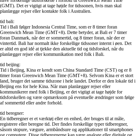
have forskellige tidsforskelle i forhold til Greenwich Mean Time
(GMT). Det er vigtigt at tage højde for tidssonen, hvis man skal
planlægge rejser eller kontakte folk i Australien.
tid bali:
Tid i Bali følger Indonesia Central Time, som er 8 timer foran
Greenwich Mean Time (GMT+8). Dette betyder, at Bali er 7 timer
foran Danmark, når der er sommertid, og 8 timer foran, når der er
vintertid. Bali har normalt ikke forskellige tidssoner internt i øen. Det
er altid en god idé at tjekke den aktuelle tid og tidsforskel, når du
planlægger rejser eller kommunikation med folk i Bali.
tid beijing:
Tid i Beijing, Kina er kendt som China Standard Time (CST) og er 8
timer foran Greenwich Mean Time (GMT+8). Selvom Kina er et stort
land, bruger det samme tidszone i hele landet. Derfor er den lokale tid i
Beijing ens for hele Kina. Når man planlægger rejser eller
kommunikerer med folk i Beijing, er det vigtigt at tage højde for
tidsforskellen og være opmærksom på eventuelle ændringer som følge
af sommertid eller andre forhold.
tid beregner:
En tidberegner er et værktøj eller en enhed, der bruges til at måle,
registrere eller beregne tid. Der findes forskellige typer tidberegner,
såsom stopure, vægure, armbåndsure og applikationer til smartphones
og computere. Disse tidberegnerne kan være analoge eller digitale og