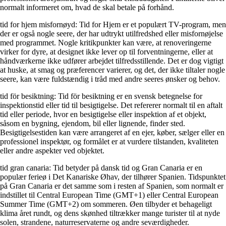
normalt informeret om, hvad de skal betale på forhånd.
tid for hjem misfornøyd: Tid for Hjem er et populært TV-program, men
der er også nogle seere, der har udtrykt utilfredshed eller misfornøjelse
med programmet. Nogle kritikpunkter kan være, at renoveringerne
virker for dyre, at designet ikke lever op til forventningerne, eller at
håndværkerne ikke udfører arbejdet tilfredsstillende. Det er dog vigtigt
at huske, at smag og præferencer varierer, og det, der ikke tiltaler nogle
seere, kan være fuldstændig i tråd med andre seeres ønsker og behov.
tid för besiktning: Tid för besiktning er en svensk betegnelse for
inspektionstid eller tid til besigtigelse. Det refererer normalt til en aftalt
tid eller periode, hvor en besigtigelse eller inspektion af et objekt,
såsom en bygning, ejendom, bil eller lignende, finder sted.
Besigtigelsestiden kan være arrangeret af en ejer, køber, sælger eller en
professionel inspektør, og formålet er at vurdere tilstanden, kvaliteten
eller andre aspekter ved objektet.
tid gran canaria: Tid betyder på dansk tid og Gran Canaria er en
populær ferieø i Det Kanariske Øhav, der tilhører Spanien. Tidspunktet
på Gran Canaria er det samme som i resten af Spanien, som normalt er
indstillet til Central European Time (GMT+1) eller Central European
Summer Time (GMT+2) om sommeren. Øen tilbyder et behageligt
klima året rundt, og dens skønhed tiltrækker mange turister til at nyde
solen, strandene, naturreservaterne og andre seværdigheder.