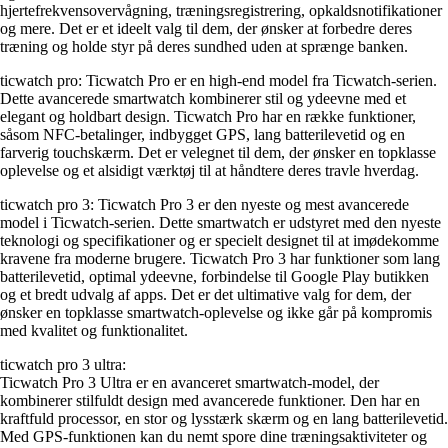
hjertefrekvensovervågning, træningsregistrering, opkaldsnotifikationer
og mere. Det er et ideelt valg til dem, der ønsker at forbedre deres
træning og holde styr på deres sundhed uden at sprænge banken.
ticwatch pro: Ticwatch Pro er en high-end model fra Ticwatch-serien.
Dette avancerede smartwatch kombinerer stil og ydeevne med et
elegant og holdbart design. Ticwatch Pro har en række funktioner,
såsom NFC-betalinger, indbygget GPS, lang batterilevetid og en
farverig touchskærm. Det er velegnet til dem, der ønsker en topklasse
oplevelse og et alsidigt værktøj til at håndtere deres travle hverdag.
ticwatch pro 3: Ticwatch Pro 3 er den nyeste og mest avancerede
model i Ticwatch-serien. Dette smartwatch er udstyret med den nyeste
teknologi og specifikationer og er specielt designet til at imødekomme
kravene fra moderne brugere. Ticwatch Pro 3 har funktioner som lang
batterilevetid, optimal ydeevne, forbindelse til Google Play butikken
og et bredt udvalg af apps. Det er det ultimative valg for dem, der
ønsker en topklasse smartwatch-oplevelse og ikke går på kompromis
med kvalitet og funktionalitet.
ticwatch pro 3 ultra:
Ticwatch Pro 3 Ultra er en avanceret smartwatch-model, der
kombinerer stilfuldt design med avancerede funktioner. Den har en
kraftfuld processor, en stor og lysstærk skærm og en lang batterilevetid.
Med GPS-funktionen kan du nemt spore dine træningsaktiviteter og