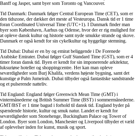
Banff og Jasper, samt byer som Toronto og Vancouver.
Tid Danmark: Danmark følger Central European Time (CET), som er
den tidszone, der dækker det meste af Vesteuropa. Dansk tid er 1 time
foran Coordinated Universal Time (UTC+1). I Danmark finder man
byer som København, Aarhus og Odense, hvor der er rig mulighed for
at opleve dansk kultur og historie samt nyde smukke strande og skove.
Danmark er også kendt for sin cykelkultur og hyggelige stemning.
Tid Dubai: Dubai er en by og emirat beliggende i De Forenede
Arabiske Emirater. Dubai følger Gulf Standard Time (GST), som er 4
timer foran dansk tid. Byen er kendt for sin imponerende arkitektur,
luksuriøse hoteller og shoppingcentre. Her kan man opleve
seværdigheder som Burj Khalifa, verdens højeste bygning, samt det
kunstige ø Palm Jumeirah. Dubai tilbyder også fantastiske sandstrande
og et pulserende natteliv.
Tid England: England følger Greenwich Mean Time (GMT) i
vintermånederne og British Summer Time (BST) i sommermånederne.
GMT/BST er 1 time bagud i forhold til dansk tid. England byder på
spændende historie, kultur og smuk natur. Landet er kendt for
seværdigheder som Stonehenge, Buckingham Palace og Tower of
London. Byer som London, Manchester og Liverpool tilbyder et væld
af oplevelser inden for kunst, musik og sport.