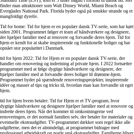
Standard Time (EST), som er 5 timer bagud i forhold til dansk tid. Her
finder man attraktioner som Walt Disney World, Miami Beach og
Everglades National Park. Florida byder også på smukke strande og et
mangfoldigt dyreliv.
Tid for home: Tid for hjem er en populær dansk TV-serie, som har kørt
siden 2001. Programmet følger et team af håndværkere og designere,
der hjælper familier med at renovere og forvandle deres hjem. Tid for
hjem er kendt for at skabe inspirerende og funktionelle boliger og har
opnået stor popularitet i Danmark.
tid for hjem 2022: Tid for Hjem er en populær dansk TV-serie, der
handler om renovering og indretning af private hjem. I 2022 fortsætter
programmet med at følge dygtige håndværkere og designere, der
hjælper familier med at forvandle deres boliger til drømme-hjem.
Programmet byder på spændende renoveringsprojekter, inspirerende
idéer og masser af tips og tricks til, hvordan man kan forvandle sit eget
hjem.
tid for hjem hvem betaler: Tid for Hjem er et TV-program, hvor
dygtige håndværkere og designere hjælper familier med at renovere og
indrette deres hjem. Når det kommer til omkostningerne ved
renoveringen, er det normalt familien selv, der betaler for materialer og
eventuelle ekstraudgifter. TV-programmet dækker som regel ikke alle
udgifterne, men det er almindeligt, at programmet bidrager med
professionel arbejdskraft og nogle små ekstraudgifter. Familierne bliver